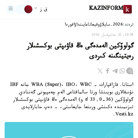
KAZINFORM
ق ز
ترەند:
2026-سايلاۋ
وقيعا
تاعايىنداۋ
اقوردا
19:58, 22 جەلتوقسان 2016
گولوۆكين الەمدەگى ەڭ قاۋىپتى بوكسشىلار
رەيتينگىنە كىردى
استانا. قازاقپارات - WBA (Super)، IBO، WBC جانە IBF
نۇسقالارى بويىنشا ورتا سالماقتاعى الەم چەمپيونى گەننادي
گولوۆكين (36-0, 33 ك و) الەمدەگى ەڭ قاۋىپتى بوكسشىلار
تىزىمىندە ەكىنشى ورىنعا جايعاستى، - دەپ حابارلايدى
Vesti.kz.