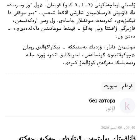
ۆاسيلي لوماچەنكونى (7-1, 5 ك و) قويعان. «ول ءوز ومىرىندە
ەڭ قاۋىپتى قارسىلاسپەن شارشى الاڭعا شىعىپ، ءبىر سوققى دا
تيگىزبەي، كەرەمەت سوققىلار جاسادى. ول وسى ارەكەتىمەن،
قازىرگى ۋاقىتتا ونى جەڭۋ - قيىنعا سوعاتىنىن دالەلدەدى»، -
دەدى ول.
سونىمەن قاتار، ۇزدىك بەستىككە - نيكاراگۋالىق رومان
«چوكولاتيتو» گونسالەس، امەريكالىق اندرە ۋورد جانە
رەسەيلىك سەرگەي كوۆاليەۆ كىردى.
قوعام
سپورت
без автора
اۆتور
09:40, 09 تامىز 2026