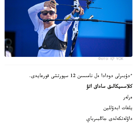
Фото: ҚР ҰОК
ءدۇبىرلى دودادا ەل نامىسىن 12 سپورتشى قورعايدى.
كلاسسيكالىق ساداق اتۋ
ەرلەر
يلفات ابدۋللين
داۋلەتكەلدى جاڭبىرباي
داستان كارىموۆ