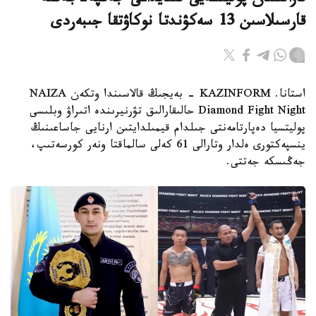
قازاقستان پوليتسەيى قىتايداعى جەكپە-جەكتە
قارسىلاسىن 13 سەكۋندتا نوكاۋتقا جىبەردى
استانا. KAZINFORM - بەيجىڭ قالاسىندا وتكەن NAIZA
Diamond Fight Night حالىقارالىق تۋرنيرىندە اتىراۋ وبلىسى
پوليتسيا دەپارتامەنتى جىلدام قيمىلدايتىن ارنايى جاساعىنىڭ
ينسپەكتورى ەلدار وتارالى 61 كەلى سالماقتا ونەر كورسەتىپ،
جەڭىسكە جەتتى.