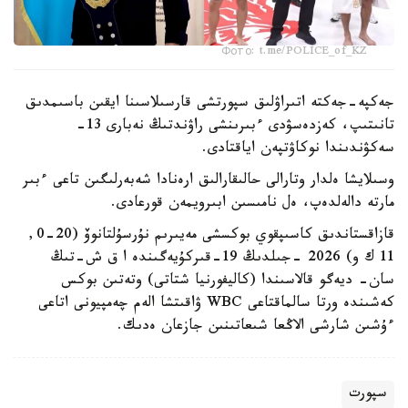
Фото: t.me/POLICE_of_KZ
جەكپە-جەكتە اتىراۋلىق سپورتشى قارسىلاسىنا ايقىن باسىمدىق
تانىتىپ، كەزدەسۋدى ءبىرىنشى راۋندتىڭ نەبارى 13-
سەكۋندىندا نوكاۋتپەن اياقتادى.
وسىلايشا ەلدار وتارالى حالىقارالىق ارەنادا شەبەرلىگىن تاعى ءبىر
مارتە دالەلدەپ، ەل نامىسىن ابىرويمەن قورعادى.
قازاقستاندىق كاسىپقوي بوكسشى مەيىرىم نۇرسۇلتانوۆ (20-0,
11 ك و) 2026 -جىلدىڭ 19-قىركۇيەگىندە ا ق ش-تىڭ
سان- ديەگو قالاسىندا (كاليفورنيا شتاتى) وتەتىن بوكس
كەشىندە ورتا سالماقتاعى WBC ۋاقىتشا الەم چەمپيونى اتاعى
ءۇشىن شارشى الاڭعا شىعاتىنىن جازعان ەدىك.
سپورت