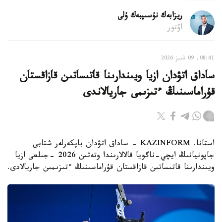
ريزابەك نۇسىپبەك ۇلى
اۆتور
08:41, 09 تامىز 2026
ساداق اتۋدان ازيا ويىندارىنا قاتىساتىن قازاقستان
قۇراماسىنىڭ ءتىزىمى جاريالاندى
استانا. KAZINFORM - ساداق اتۋدان باپكەرلەر شتابى
جاپونيانىڭ ايچي-ناگويا قالالارىندا وتەتىن 2026 -جىلعى ازيا
ويىندارىنا قاتىساتىن قازاقستان قۇراماسىنىڭ ءتىزىمىن جاريالادى.