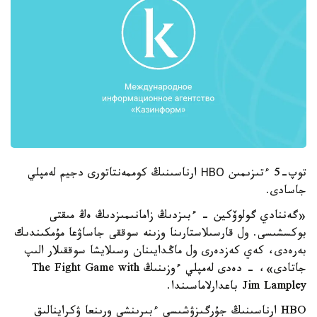
توپ-5 ءتىزىمىن НВО ارناسىنىڭ كوممەنتاتورى دجيم لەمپلي
جاسادى.
«گەننادي گولوۆكين - ءبىزدىڭ زامانىمىزدىڭ ەڭ مىقتى
بوكسشىسى. ول قارسىلاستارىنا وزىنە سوققى جاساۋعا مۇمكىندىك
بەرەدى، كەي كەزدەرى ول ماڭدايىنان وسىلايشا سوققىلار الىپ
جاتادى»، - دەدى لەمپلي ءوزىنىڭ The Fight Game with
Jim Lampley باعدارلاماسىندا.
HBO ارناسىنىڭ جۇرگىزۋشىسى ءبىرىنشى ورىنعا ۋكراينالىق