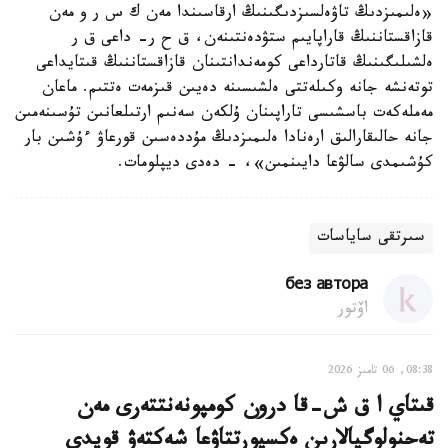
«ەلىمىزدىڭ تاۋەلسىزدىگىنىڭ ارقاسىندا مەن ك س ر و مەن
قازاقستاننىڭ قاراپايىم ستۋدەنتىنەن، ق ح ر- داعى ق ر
ەلشىلىگىنىڭ قاتارداعى كومەندانتىنان قازاقستاننىڭ قىتايداعى
توتەنشە جانە وكىلەتتى ەلشىسىنە دەيىن قىزمەت ەتتىم. ماعان
مەملەكەت باسشىسى تاراپىنان ۇلكەن سەنىم ارتىلعانىن تۇسىنەمىن
جانە حالىقارالىق ارەنادا ەلىمىزدىڭ مۇددەسىن قورعاۋ ءۇشىن بار
كۇشىمدى سالۋعا دايىنمىن»، - دەدى ديپلومات.
سىرتقى ساياسات
без автора
اۆتور
08:38, 06 تامىز 2026
قىتاي ا ق ش-قا درون كومپونەنتتەرى مەن
تەحنولوگيالارىن ەكسپورتتاۋعا شەكتەۋ قويدى