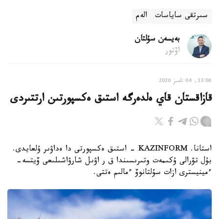
سىرتقى ساياسات
الەم
بەيسەن سۇلتان
اۆتور
13:06, 04 تامىز 2026
قازاقستان قاي ەلدەرگە استىق ەكسپورتىن ارتتىردى
استانا. KAZINFORM - استىق ەكسپورتى دا ەداۋىر ۇلعايدى.
بۇل تۋرالى ۇكىمەت وتىرىسىندا ق ر اۋىل شارۋاشىلىعى ۆيتسە-
ءمينيسترى ازات سۇلتانوۆ ءمالىم ەتتى.