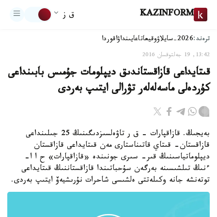
KAZINFORM
ق ز
ترەند:
2026-سايلاۋ
وقيعا
تاعايىنداۋ
اقوردا
13:42, 19 جەلتوقسان 2016
قىتايداعى قازاقستاندىق ديپلومات جۇمىس بابىنداعى
كۇردەلى ماسەلەلەر تۋرالى ايتىپ بەردى
بەيجىڭ. قازاقپارات - ق ر تاۋەلسىزدىگىنىڭ 25 جىلىنداعى
قازاقستان- قىتاي قاتىناستارى مەن قىتايداعى قازاقستان
ديپلوماتياسىنىڭ قىر- سىرى جونىندە «قازاقپارات» ح ا ا-
ءنىڭ تىلشىسىنە بەرگەن سۇحباتىندا قازاقستاننىڭ قىتايداعى
توتەنشە جانە وكىلەتتى ەلشىسى شاحرات نۇرىشيەۆ ايتىپ بەردى.