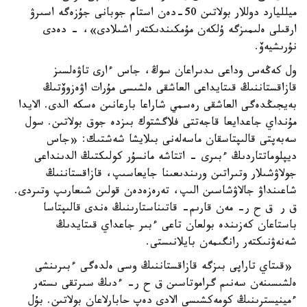
ميلليارد دوللار بولاتىن 50-دەن استام جوبانى جۇزەگە اسىرۋ
ارقىلى ەلىمىزگە ۇلكەن مۇمكىندىكتەر اشىلادى»، - دەدى
نۇرىشيەۆ.
ول كەڭەس وداعى ىدىراعان سوڭ، جاس ءارى تاۋەلسىز
قازاقستاننىڭ قىتايداعى العاشقى ەلشىسى مۇرات اۋەزوۆتىڭ
بەيجىڭدەگى العاشقى رەسمي شاراعا بارعانىن ەسكە الدى. الايدا
مۇنداي جاعدايعا قاجەتتى فلاگشتوك بىزدە جوق بولاتىن. سول
سەبەپتى قالىپتاسقان ماسەلەنى بىلايشا شەشتىك: «جاس
ديپلوماتتاردىڭ ءبىرى - اتتاشە مانسۇر كولىكتىڭ الدىنداعى
جولاۋشىلار وتىراتىن ورىندىعىنا جايعاسىپ، قازاقستاننىڭ
شاعىنداۋ جالاۋشاسىن الىپ، تەرەزەدەن قولىن شىعارىپ وتىردى.
ق ر ق ح ر- مەن قارىم- قاتىناستارىنىڭ ەندى قالىپتاسا
باستاعان كەزىندە بولعان تاعى ءبىر جاعداي قىتايدىڭ
شەنەۋنىكتەر رانگىمەن بايلانىستى.
«قىتاي تاراپى بىزگە قازاقستاننىڭ وسى ەلدەگى ءبىرىنشى
ەلشىسىنەن سەنىم گراموتاسىن ق ح ر- ءدىڭ سىرتقى ىستەر
ءمينيسترىنىڭ كومەكشىسى الادى دەپ حابارلاعان بولاتىن. بۇل