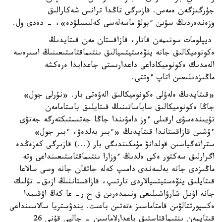
جۇرگىزگەن ەمەس. قازىرگى تاڭدا ترانس شەكارالىق
وزەندەردىڭ سۋىن ءبولۋ ماسەلەسى كەلىسىلۋدە»، - دەدى ول.
ديپلومات سونىمەن قاتار، قازاقستان مەن قىتايدىڭ
ەكونوميكالىق جانە ينۆەستيتسيالىق ىنتىماقتاستىعىنىڭ اسىرەسە
الەمدىك ەكونوميكاداعى داعدارىستى جاعدايدا ەرەكشە
ماڭىزدىلىعىن اتاپ ءوتتى.
«قىتايدىڭ ەلەۋلى ەكونوميكالىق الەۋەتى بار. «نۇرلى جول»
جاڭا ەكونوميكالىق ساياساتىنىڭ قىتايلىق باستامامەن
تۇيىندەسۋى ارقىلى ءوز دامۋىندا جاڭا جەتىستىكتەرگە جەتۋى
ءۇشىن قازاقستاندا قىتايدىڭ «ءبىر بەلدەۋ، ءبىر جول»
ستراتەگياسىن قولدانۋ مۇمكىندىگى بار (...) قازىرگى كەزەڭدە
اگرارلىق سەكتور ەكى ەلدىڭ ءوزارا ىنتىماقتاستىعىنداعى وتە
ماڭىزدى جانە بەلسەندى دامىپ كەلە جاتقان جانە وسى سالاعا
قىتايلىق ينۆەستيتسيالاردى تارتىپ، قازاقستاننىڭ ازىق- تۇلىك
جانە اۋىل شارۋاشىلىعى ونىمدەرىن ق ح ر- عا كەڭ اۋقىمدا
ەكسپورتتالۋىن قامتاماسىز ەتەتىن باعىت. يندۋستريا سالاسىنداعى
قىتايمەن ىنتىماقتاستىق باعدارلاماسىن - جالپى قۇنى 26