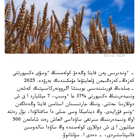
Фото: АШМ
- ءوندىرىس پەن قايتا وڭدەۋ كولەمىنىڭ ءوسۋى ەكسپورتتى
كەزەڭ-كەزەڭىمەن ۇلعايتۋعا مۇمكىندىك بەرۋدە. 2025
-جىلدىڭ قورىتىندىسى بويىنشا اگروونەركاسىپتىك كەشەن
ونىمدەرىنىڭ ەكسپورتى %37 عا ءوسىپ، 7 ميلليارد ا ق ش
دوللارىنا جەتتى. ونىڭ جارتىسىنان استامىن قايتا وڭدەلگەن
ءونىم قۇرايدى. وڭ ديناميكا وسى جىلى دا ساقتالۋدا، بۇل رەتتە
اوك ونىمدەرىنىڭ سىرتقى ساۋداسى العاش رەت شامامەن 500
ميلليون ا ق ش دوللارى كولەمىندە وڭ ساۋدا سالدوسىن
قالىپتاستىردى، - دەدى ا. سۇلتانوۆ.