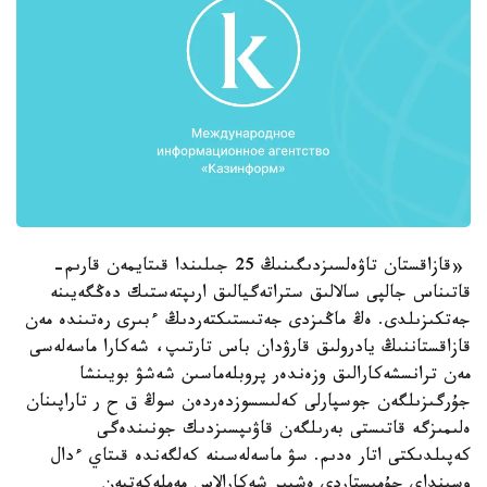
«قازاقستان تاۋەلسىزدىگىنىڭ 25 جىلىندا قىتايمەن قارىم-
قاتىناس جالپى سالالىق ستراتەگيالىق ارىپتەستىك دەڭگەيىنە
جەتكىزىلدى. ەڭ ماڭىزدى جەتىستىكتەردىڭ ءبىرى رەتىندە مەن
قازاقستاننىڭ يادرولىق قارۋدان باس تارتىپ، شەكارا ماسەلەسى
مەن ترانسشەكارالىق وزەندەر پروبلەماسىن شەشۋ بويىنشا
جۇرگىزىلگەن جوسپارلى كەلىسسوزدەردەن سوڭ ق ح ر تاراپىنان
ەلىمىزگە قاتىستى بەرىلگەن قاۋىپسىزدىك جونىندەگى
كەپىلدىكتى اتار ەدىم. سۋ ماسەلەسىنە كەلگەندە قىتاي ءدال
وسىنداي جۇمىستاردى ەشبىر شەكارالاس مەملەكەتپەن