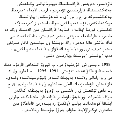
تاۋەلسىز، دەربەس قازاقستاننىڭ ديپلوماتيالىق وكىلدىگى
جەتەكشىسىنىڭ نارازىلىعىن تۋدىردى، ارينە. الايدا، ءبىزدىڭ
جەتەكشىمىزگە ق ح ر س ءى م شەنەۋنىكتەر اپپاراتىنىڭ
ەرەكشەلىكتەرى تۇسىندىرىلگەن سوڭ باسشىمىز كەزدەسۋگە
كەلىستى. قورىتا ايقاندا، قىتايدا قازاقستان مەن الەمنىڭ وزگە دە
ەلدەرىنە قاراعاندا، سىرتقى ىستەر ءمينيسترىنىڭ كەڭەسشىسى
تەك حاتشى عانا ەمەس، زاڭ بويىنشا ول سونىمەن قاتار سىرتقى
ىستەر ءمينيسترى ورىنباسارىنىڭ لاۋازىمىنا تەڭەستىرىلگەن»، -
دەپ ءبولىستى ءوزىنىڭ ويلارىمەن ەلشى.
1989 -جىلى ش. نۇرىشيەۆ س. م. كيروۆ اتىنداعى قازمۋ- دىڭ
شىعىستانۋ فاكۋلتەتىنە ءتۇستى. 1991-1995 -جىلدارى ول ك
س ر و ازاماتى رەتىندە بەيجىڭ تىلدەر ۋنيۆەرسيتەتىندە وقىدى.
قازاقستان تاۋەلسىزدىك العان جىلدارى ول قىتايدا بولدى. ق ح
ر- داعى تۇڭعىش ق ر ەلشىسى م. اۋەزوۆ بەيجىڭگە كەلگەن
سوڭ، شاحرات نۇرىشيەۆ تاۋەلسىز قازاقستان ەلشىلىگىنە جارتى
ايلىققا كومەندانت بولىپ (وتكىزۋ رەجيمدەرىن قاداعالاۋ مەن
تەلەفون قوڭىراۋلارىنا جاۋاپ بەرۋ) جۇمىسقا ورنالاستى.