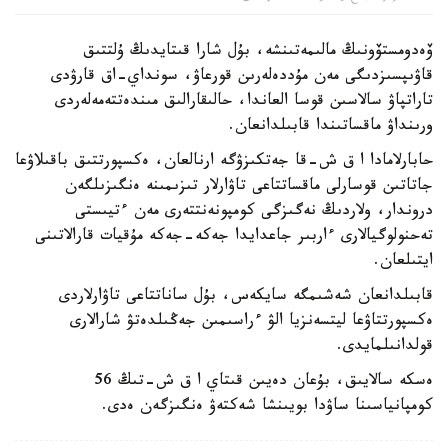
ۆەدومستۆونىڭ مالىمەتىنشە، بۇل شارا قىتايدىڭ ۇلتتىق
قاۋىپسىزدىگى مەن مۇددەلەرىن قورعاۋ، سونداي-اق قارۋدى
تاراتپاۋ سالاسىن قوسا العاندا، حالىقارالىق مىندەتتەمەلەردى
ورىنداۋ ماقساتىندا قابىلدانعان.
حابارلامادا ا ق ش-قا جەتكىزۋگە ارنالعان، ەكسپورتتىق باقىلاۋعا
جاتاتىن قوسارلى ماقساتتاعى تاۋارلار تىزىمىنە ەنگىزىلگەن
دروندار، ولاردىڭ نەگىزگى كومپونەنتتەرى مەن ءتيىستى
تەحنولوگيالارى ءاربىر جاعدايدا جەكە-جەكە مۇقيات قارالاتىنى
ايتىلعان.
قابىلدانعان شەشىمگە سايكەس، بۇل ساناتتاعى تاۋارلاردى
ەكسپورتتاۋعا ليتسەنزيا الۋ ءراسىمىن جەڭىلدەتۋ شارالارى
قولدانىلمايدى.
ەسكە سالايىق، بۇعان دەيىن قىتاي ا ق ش-تىڭ 56
كومپانياسىنا ساۋدا بويىنشا شەكتەۋ ەنگىزگەن ەدى.