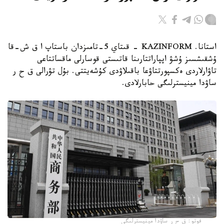
استانا. KAZINFORM - قىتاي 5-تامىزدان باستاپ ا ق ش-قا
ۇشقىشسىز ۇشۋ اپپاراتتارىنا قاتىستى قوسارلى ماقساتتاعى
تاۋارلاردى ەكسپورتتاۋعا باقىلاۋدى كۇشەيتتى. بۇل تۋرالى ق ح ر
ساۋدا مينيسترلىگى حابارلادى.
فوتو: ق ح ر ساۋدا مينيسترلىگى