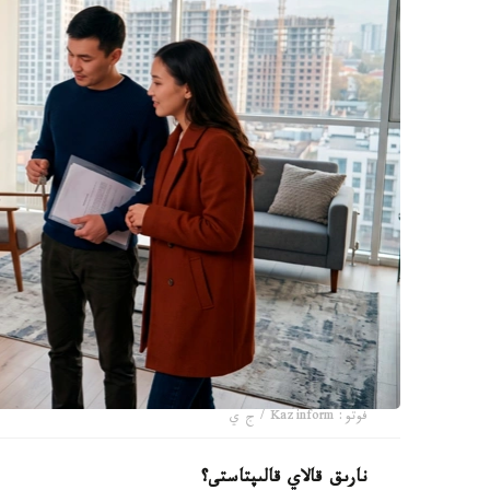
فوتو: Kazinform / ج ي
نارىق قالاي قالىپتاستى؟