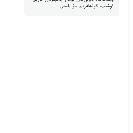
وسكەمەندە داۋىل مەن نوسەر جاڭبىردان جارىق
ءوشىپ، كوشەلەردى سۋ باستى