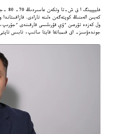
فليپپين
ول كەزدە تۇرعىن ءۇي قۇرىلىسى قارقىندى ءجۇرىپ، س
جوندەۋسىز- اق قىمباتقا قايتا ساتىپ، تابىس تاپتى