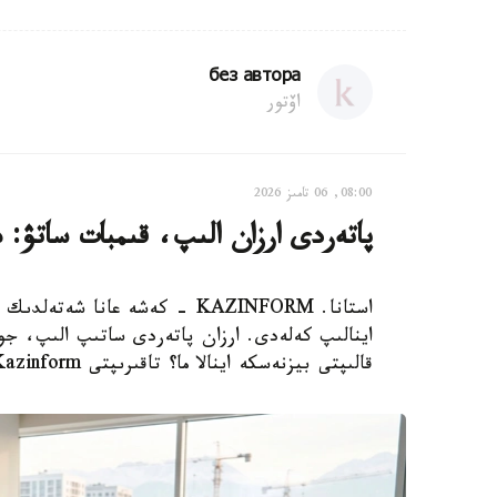
без автора
اۆتور
08:00, 06 تامىز 2026
پاتەردى ارزان الىپ، قىمبات ساتۋ: 
استانا. KAZINFORM - كەشە عانا
اينالىپ كەلەدى. ارزان پاتەردى ساتىپ الىپ، جوند
قالىپتى بيزنەسكە اينالا ما؟ تاقىرىپتى Kazinform ءتىلشىسى تارقاتا تالدايدى.