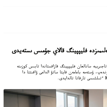
ەلىمىزدە فليپپينگ قالاي جۇمىس ىستەيدى
 شەتەلدىك تاجىريبە سانالعان فليپپينگ قازاقستاندا تابىس كوزىنە
ەپ، ۇستەمە باعامەن قايتا ساتۋ الداعى ۋاقىتتا دا