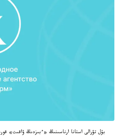
بۇل تۋرالى استانا ارناسىنىڭ «ءبىزدىڭ ۋاقىت» قورىتى