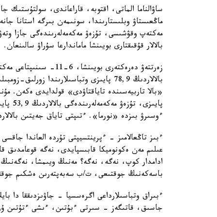
ساۋالناما الماتى، اقتوبە، قاراعاندى، سولتۇستىك ج
بالالار قۇقىقتارى بويىنشا ماماندارعا سۇراۋ سالىنعان.
پايىزى،
ءوسىرۋ بىزدە «نورما». ءتىپتى تاياق جەيتىن بالالار
ءبىز تاڭعالامىز - ءپرينتسيپتى تۇردە العاندا جاقسى 
عىلىم مەن ەكونوميكا قابىسپايدى، نەگە قوعامدىق قا
ادامدار كوپ، نەگە، نەگە؟ مەنىڭ ويىمشا، نەگەنىڭ 
باسەكەنىڭ جوقتىعى، ت/ب سەبەپتەرىن ەشكىم جوققا
ءبىراق وتباسىلارداعى اگرەسسيا - جاۋىزدىققا دا ب
جاسىق، قاتىگەز - سىرتى ءبۇتىن، ءىشى ءتۇتىن ۇرپاق