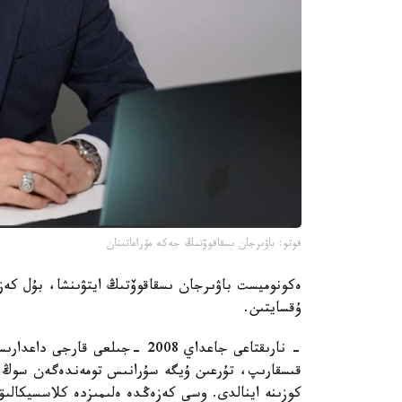
فوتو: باۋىرجان ىسقاقوۆتىڭ جەكە مۇراعاتىنان
ەكونوميست باۋىرجان ىسقاقوۆتىڭ ايتۋىنشا، بۇل كەزە
ۇقسايتىن.
- نارىقتاعى جاعداي 2008 -جىلعى 
قىسقارىپ، تۇرعىن ۇيگە سۇرانىس تومەندەگەن سوڭ پ
كوزىنە اينالدى. وسى كەزەڭدە ەلىمىزدە كلاسسيكالى