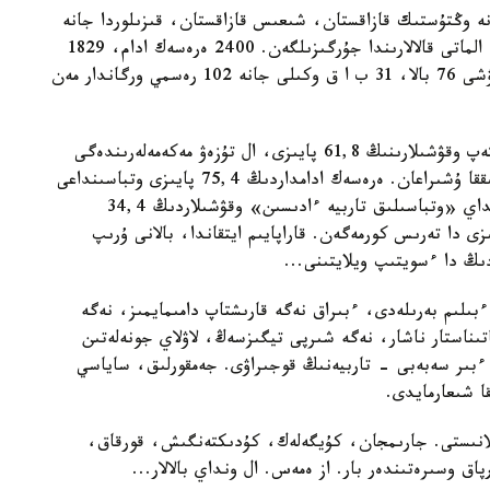
انە وڭتۇستىك قازاقستان، شىعىس قازاقستان، قىزىلوردا جانە
ماڭعىستاۋ وبلىستارىندا، سونىمەن بىرگە استانا جانە الماتى قالالارىندا جۇرگىزىلگەن. 2400 ەرەسەك ادام، 1829
مەكتەپ وقۋشىسى، تۇزەۋ مەكەمەلەرىندەگى جازا وتەۋشى 76 بالا، 31 ب ا ق وكىلى جانە 102 رەسمي ورگاندار مەن
زەرتتەۋ دەرەكتەرى بويىنشا، 6-11- سىنىپتاعى مەكتەپ وقۋشىلارىنىڭ 61,8 پايىزى، ال تۇزەۋ مەكەمەلەرىندەگى
بالالاردىڭ 78,9 پايىزى وتباسىلارىندا زورلىق-زومبىلىققا ۇشىراعان. ەرەسەك ادامداردىڭ 75,4 پايىزى وتباسىنداعى
«بالا تاربيەسىندە تاياقتاۋدى» قولدايدى ەكەن. مۇنداي «وتباسىلىق تاربيە ءادىسىن» وقۋشىلاردىڭ 34,4
 تۇزەۋ مەكەمەلەرىندەگى بالالاردىڭ 53,9 پايىزى دا تەرىس كورمەگەن. قاراپايىم ايتقاندا، بالانى ۇرىپ
دىڭ دا ءسويتىپ ويلايتىنى...
ءبىلىم بەرىلەدى، ءبىراق نەگە قارىشتاپ دامىمايمىز، نەگە
تىناستار ناشار، نەگە شىرپى تيگىزسەڭ، لاۋلاي جونەلەتىن
ءبىر سەبەبى - تاربيەنىڭ قوجىراۋى. جەمقورلىق، ساياسي
 شىعارمايدى.
ايلانىستى. جارىمجان، كۇيگەلەك، كۇدىكتەنگىش، قورقاق،
 وسىرەتىندەر بار. از ەمەس. ال ونداي بالالار...