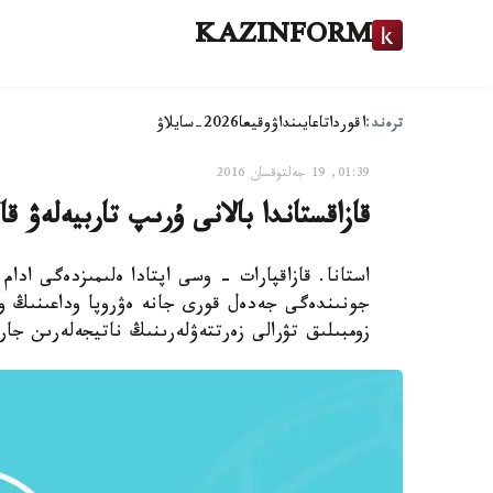
KAZINFORM
ترەند:
اقوردا
تاعايىنداۋ
وقيعا
2026-سايلاۋ
01:39, 19 جەلتوقسان 2016
قازاقستاندا بالانى ۇرىپ تاربيەلەۋ قا
استانا. قازاقپارات - وسى اپتادا ەلىمىزدەگى ادا
جونىندەگى جەدەل قورى جانە ەۋروپا وداعىنىڭ وكى
زومبىلىق تۋرالى زەرتتەۋلەرىنىڭ ناتيجەلەرىن جاري