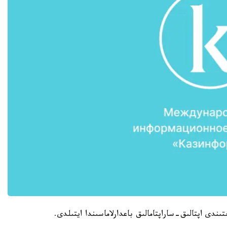
ندى اپتالىق-ساراپتامالىق باعدارلاماسىندا ايتىلدى.