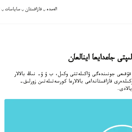
الەمدە
قازاقستان
ساياسات
ت
لىپتى جاعدايعا اينالعان
م قۇقىعى جونىندەگى ۋاكىلەتتى وكىل، ب ۇ ۇ- نىڭ بالالار
لدەرى قازاقستانداعى بالالارعا كورسەتىلەتىن زورلىق-
الادى.