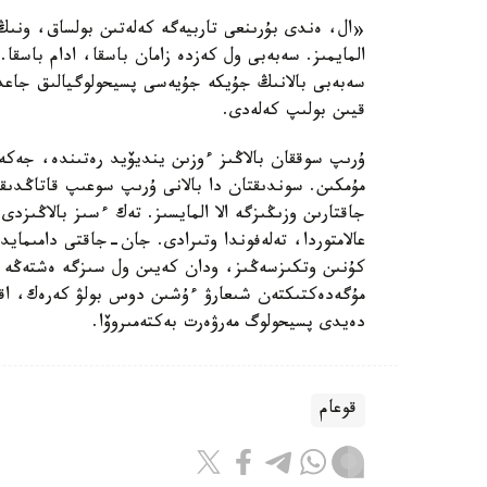
«ال، ەندى بۇرىنعى تاربيەگە كەلەتىن بولساق، ونىڭ
المايمىز. سەبەبى ول كەزدە زامان باسقا، ادام باسقا.
سەبەبى بالانىڭ جۇيكە جۇيەسى پسيحولوگيالىق جاعدا
قيىن بولىپ كەلەدى.
ۇرىپ سوققان بالاڭىز ءوزىن ينديۆيد رەتىندە، جەكە 
مۇمكىن. سوندىقتان دا بالانى ۇرىپ سوعىپ قاتاڭدىقپ
جاقتارىن وزىڭىزگە الا المايسىز. تەك ءسىز بالاڭىزدى
عالامتوردا، تەلەفوندا وتىرادى. جان-جاقتى دامىمايد
كۇنىن وتكىزسەڭىز، ودان كەيىن ول سىزگە ەشتەڭە ا
مۇگەدەكتىكتەن شىعارۋ ءۇشىن دوس بولۋ كەرەك، اق
دەيدى پسيحولوگ مەرۋەرت بەكتەمىروۆا.
قوعام