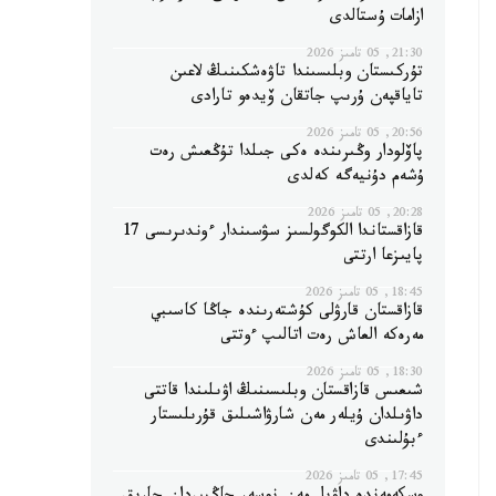
ازامات ۇستالدى
21:30, 05 تامىز 2026
تۇركىستان وبلىسىندا تاۋەشكىنىڭ لاعىن
تاياقپەن ۇرىپ جاتقان ۆيدەو تارادى
20:56, 05 تامىز 2026
پاۆلودار وڭىرىندە ەكى جىلدا تۇڭعىش رەت
ۇشەم دۇنيەگە كەلدى
20:28, 05 تامىز 2026
قازاقستاندا الكوگولسىز سۋسىندار ءوندىرىسى 17
پايىزعا ارتتى
18:45, 05 تامىز 2026
قازاقستان قارۋلى كۇشتەرىندە جاڭا كاسىبي
مەرەكە العاش رەت اتالىپ ءوتتى
18:30, 05 تامىز 2026
شىعىس قازاقستان وبلىسىنىڭ اۋىلىندا قاتتى
داۋىلدان ۇيلەر مەن شارۋاشىلىق قۇرىلىستار
ءبۇلىندى
17:45, 05 تامىز 2026