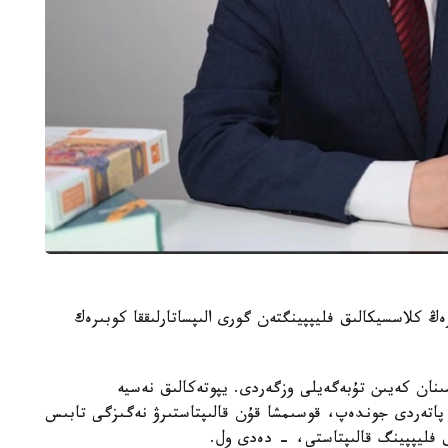
ڭ كلاسسيكالىق فليپپينگتەن گورى الىپساتارلىققا كوبىرەك
قارجى داعدارىسىنان كەيىن تۇبەگەيلى وزگەردى. يپوتەكالىق نەسيە
اتەردى جوندەپ، قوسىمشا قۇن قالىپتاستىرۋ نەگىزگى تابىس
ق فليپپينگ قالىپتاستى، - دەدى ول.