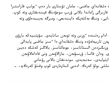
 ەشقانداي جاقسى، جامان تۇستارى بار دەپ ءبولىپ قاراستىرا
 قازىرگى زاماندا بالانى ۇرىپ سوعۋدىڭ قيىندىقتارى وتە كوپ.
يى، ونىڭ مەكتەپكە دايىندىعى، ومىرگە بەيىمدەلۋى وتە
ادام رەتىندە ءوزىن وتە تومەن سانايدى. سۋيتسيدكە بارۋى
ەن تاربيەلەۋدە ونىڭ ەشقانداي دا ءسىز جاقسى پايدالى
 وزىڭىزدەن الىستاتاسىز، جوعالتاسىز. بالاڭىز كەشكە دەيىن
ى. ودان قالسا، ۇرىسۋمەن، جازالاۋمەن ونى قاداعالاۋمەن
يتپايدى، سەنبەيدى. سوندىقتان بالانى رۋحاني
ىلشى بولۋ كەرەك. ادەبي كىتاپتاردى كوپ وقىتۋ كەرەك»، -