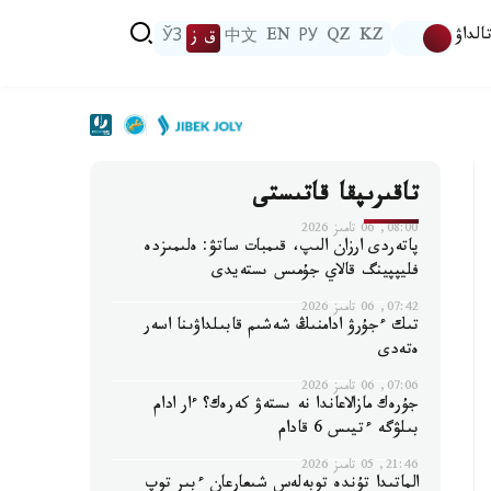
الداۋ
KZ
QZ
РУ
EN
中文
ق ز
ЎЗ
تاقىرىپقا قاتىستى
08:00, 06 تامىز 2026
پاتەردى ارزان الىپ، قىمبات ساتۋ: ەلىمىزدە
فليپپينگ قالاي جۇمىس ىستەيدى
07:42, 06 تامىز 2026
تىك ءجۇرۋ ادامنىڭ شەشىم قابىلداۋىنا اسەر
ەتەدى
07:06, 06 تامىز 2026
جۇرەك مازالاعاندا نە ىستەۋ كەرەك؟ ءار ادام
بىلۋگە ءتيىس 6 قادام
21:46, 05 تامىز 2026
الماتىدا تۇندە توبەلەس شىعارعان ءبىر توپ