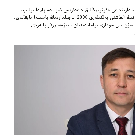
گ ا ق ش-تا وتكەن عاسىردىڭ 70- 80 -جىلدارىنداعى ەكونوميكالىق داعدارىس كەزىندە پايدا بولىپ،
كەيىن الەمنىڭ كوپتەگەن ەلىنە تارادى. قازاقستاندا ونىڭ العاشقى بەلگىلەرى 2000 -جىلداردىڭ باسىندا بايقالدى.
ۇرانىس جوعارى بولعاندىقتان، ينۆەستورلار پاتەردى
.