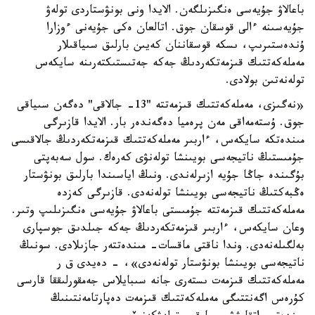
باعالاۋ جۇيەسى ەنگىزىلگەن. الايدا ونى بونۋستاردى تولەۋ
جۇيەسىنە ءالى قوسقان جوق. اتالعان ەكى جۇيەنى ءوزارا
ۇندەستىرىپ، ىسكە قوسقاننان كەيىن بارلىق سىياقىلار
مەملەكەتتىك قىزمەتكەردىڭ جەكە جەتىستىكتەرىنە سايكەس
تولەنەتىن بولادى.
«نەگىزى، مەملەكەتتىك قىزمەتتە "13- جالاقى" دەگەن سىياقى
جوق. ۇستەمەاقى مەن پرەميا دەگەندەر بار. الايدا قازىرگى
مىندەتكە سايكەس، ءاربىر مەملەكەتتىك قىزمەتكەردىڭ جالاقىسى
جۇمىستىڭ ناتيجەسى بويىنشا تولەنۋى كەرەك. سول سەبەپتى
بۇگىندە جاڭا جۇيە ازىرلەندى. ونىڭ اياسىندا بارلىق بونۋستار
ەڭبەكتىڭ ناتيجەسى بويىنشا تولەنەدى. قازىرگى كەزدە
مەملەكەتتىك قىزمەتتە جۇمىستى باعالاۋ جۇيەسى ەنگىزىلىپ وتىر.
وعان سايكەس، ءاربىر قىزمەتكەردىڭ جەكە جىلدىق جوسپارى
بەلگىلەنەدى. وندا ناقتى ماقسات- مىندەتتەر جازىلادى. سونىڭ
ناتيجەسى بويىنشا بونۋستار تولەنەدى»، - دەيدى ق ر
مەملەكەتتىك قىزمەت ىستەرى جانە سىبايلاس جەمقورلىققا قارسى
كۇرەس اگەنتتىگى مەملەكەتتىك قىزمەت دەپارتامەنتىنىڭ