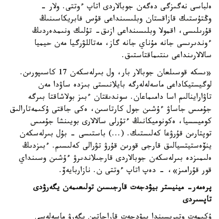
ەلباسى نەگىزگى دەگەن جوبالاردى اتاپ ءوتتى. ولار -
وڭتۇستىك قازاقستان وبلىسىنداعى قۇس فابريكاسىنىڭ
قۇرىلىسى، اقمولا وبلىسىنداعى ازىق- تۇلىك ونىمدەردىڭ
ءوندىرىسى جانە مۇناي جانە گاز، مەتاللۋرگيا مەن حيميا
سالالارىنداعى ىنتىماقتاستىق.
«ىسكە قوسىلعان جوبالار بار، ول بىرلەسكەن 17 كاسىپورىن.
لوگيستيكاداعى ماسەلەلەرگە بايلانىستى بىزدە ساۋدا مەن
تاۋاراينالىم اسا دامىماعان. سوندىقتان ءبىز بولاشاقتا بىرگە
جۇمىس جاساۋ ءۇشىن جول كارتاسىن، ەكى جاقتى ۇكىمەتارالىق
كوميسسيا، ەكونوميكانىڭ ءتۇرلى سالالارى بويىنشا جۇمىس
توپتارىن قۇرۋعا كەلىستىك. (...) باستىسى - بۇل بىرلەسكەن
ينۆەستيتسيالىق قارجى قورىن قۇرۋ تۋرالى كەلىسىم. ءبىزدىڭ
ەلىمىزدە بىرلەسكەن جوبالاردى قارجىلاندىرۋ ءۇشىن وسىنداي
قور قۇرامىز»، - دەپ اتاپ ءوتتى ن. نازاربايەۆ.
پرەمەر- مينيستر بيۋدجەت قارجىسىن تولىعىمەن يگەرۋدى
تاپسىردى
ۇكىمەت وتىرىسىندا بيۋدجەت قاراجاتىن يگەرۋ ماسەلەسى