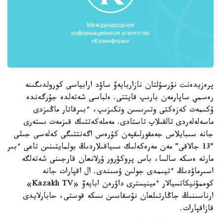
پرەزيدەنت نۇرسۇلتان نازاربايەۆ ساۋد ارابياسى كورولدىگىنە
رەسمي ساپارمەن بارىپ قايتتى. ەلباسى شەتەلدە جۇرگەندە
ۇكىمەت كەزەكتى وتىرىسىن وتكىزىپ، ءبىرقاتار ماڭىزدى
ماسەلەلەردى تالقىلاپ تاستادى. مەملەكەتتىك قىزمەت ىستەرى
جانە سىبايلاس جەمقورلىقپەن كۇرەس اگەنتتىگى كەلەسى جىلى
"13 جالاقى" مەن مەرەكەلىك سىياقىلاردىڭ بولمايتىنىن تاعى ءبىر
مارتە ەسكە سالسا، باس پروكۋرور ۇرلانعان قارجىنى شەتەلگە
اسىرماۋدىڭ ءتيىمدى جولىن ۇسىندى. ال اقپارات جانە
كوممۋنيكاتسيالار ءمينيسترى داۋرەن ابايەۆ «Kazakh TV»
ارناسىنىڭ جاڭارتىلعان نۇسقاسىن ىسكە قوستى، حابارلايدى
قازاقپارات.