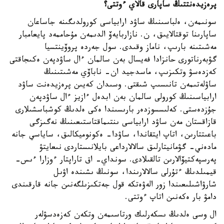
پرەزيدەنتتىڭ ساپارى قالاي ءوتتى؟
سونىمەن، ەلباسىنىڭ ساۋد ارابياسى كورولدىگىنە جاساعان
ساپارىنا توقتالايىق، ن. نازاربايەۆ الدىمەن مۇحاممەد پايعامبار
مەشىتىنە بارىپ، ناماز وقىدى. سول جەردە پروۆينتسيا
گۋبەرناتورى حانزادا فەيسال بەن سالمان ءال ساۋدپەن ەكىجاقتى
كەزدەسۋ وتكىزىپ، ماسدجيد ان- ناباۆي مەشىتىنىڭ
ساۋلەتىمەن تانىسىپ شىقتى. وسىدان كەيىن پرەزيدەنت ساۋد
ارابياسىنىڭ كورولى سالمان بەن ابدەل ءازيز ءال ساۋدپەن
جۇزدەستى. كەلىسسوزدەر بارىسىندا ەكى ەلدىڭ كوشباسشىلارى
قازاقستان مەن ساۋد ارابياسى ىنتىماقتاستىعىنىڭ نەگىزگى
باعىتتارىن، اتاپ ايتقاندا، ساۋدا- ەكونوميكالىق، ساياسي جانە
مادەني- گۋمانيتارلىق سالالارداعى بايلانىستاردى نىعايتۋ
پەرسپەكتيۆالارىن تالقىلادى. سونداي- اق تاراپتار ءوزارا ءىس-
قيمىلدىڭ ءتۇرلى سالالارىندا، سونىڭ ىشىندە اۋىل
شارۋاشىلىعىندا زور الەۋەتكە قول جەتكىزىلگەنىن جانە قارقىندى
دامۋ بار ەكەنىن اتاپ ءوتتى.
ال وسى ەلدىڭ ىسكەرلىك ورتاسىمەن وتكەن كەزەدسۋلەر