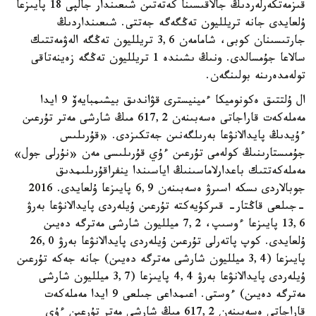
قىزمەتكەرلەردىڭ جالاقىسىنا كەتەتىن شىعىندار جالپى 18 پايىزعا
ۇلعايدى جانە تريلليون تەڭگەگە جەتتى. شىعىنداردىڭ
جارتىسىنان كوبى، شامامەن 3,6 تريلليون تەڭگە الەۋمەتتىك
سالاعا جۇمسالدى. ونىڭ ىشىندە 1 تريلليون تەڭگە زەينەتاقى
تولەمدەرىنە بولىنگەن.
ال ۇلتتىق ەكونوميكا ءمينيسترى قۋاندىق بيشىمبايەۆ 9 ايدا
مەملەكەت قاراجاتى ەسەبىنەن 617,2 مىڭ شارشى مەتر تۇرعىن
ءۇيدىڭ پايدالانۋعا بەرىلگەنىن جەتكىزدى. «قۇرىلىس
جۇمىستارىنىڭ كولەمى تۇرعىن ءۇي قۇرىلىسى مەن «نۇرلى جول»
مەملەكەتتىك باعدارلاماسىنىڭ اياسىندا ينفراقۇرىلىمدىق
جوبالاردى ىسكە اسىرۋ ەسەبىنەن 6,9 پايىزعا ۇلعايدى. 2016
-جىلعى قاڭتار- قىركۇيەكتە تۇرعىن ۇيلەردى پايدالانۋعا بەرۋ
13,6 پايىزعا ءوسىپ، 7,2 ميلليون شارشى مەترگە دەيىن
ۇلعايدى. كوپ پاتەرلى تۇرعىن ۇيلەردى پايدالانۋعا بەرۋ 26,0
پايىزعا (3,4 ميلليون شارشى مەترگە دەيىن) جانە جەكە تۇرعىن
ۇيلەردى پايدالانۋعا بەرۋ 4,4 پايىزعا (3,7 ميلليون شارشى
مەترگە دەيىن) ءوستى. اعىمداعى جىلعى 9 ايدا مەملەكەت
قاراجاتى ەسەبىنەن 617,2 مىڭ شارشى مەتر تۇرعىن ءۇي