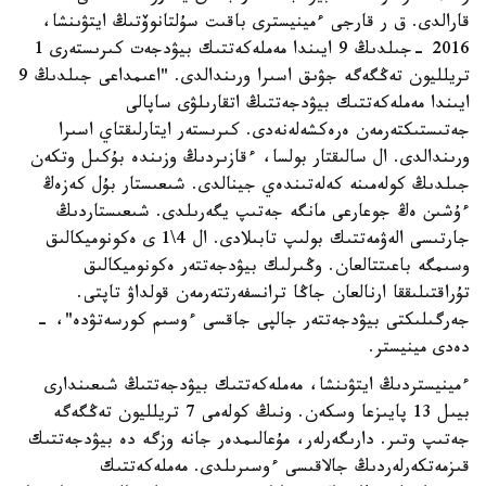
قارالدى. ق ر قارجى ءمينيسترى باقىت سۇلتانوۆتىڭ ايتۋىنشا،
2016 -جىلدىڭ 9 ايىندا مەملەكەتتىك بيۋدجەت كىرىستەرى 1
تريلليون تەڭگەگە جۋىق اسىرا ورىندالدى. "اعىمداعى جىلدىڭ 9
ايىندا مەملەكەتتىك بيۋدجەتتىڭ اتقارىلۋى ساپالى
جەتىستىكتەرمەن ەرەكشەلەنەدى. كىرىستەر ايتارلىقتاي اسىرا
ورىندالدى. ال سالىقتار بولسا، ءقازىردىڭ وزىندە بۇكىل وتكەن
جىلدىڭ كولەمىنە كەلەتىندەي جينالدى. شىعىستار بۇل كەزەڭ
ءۇشىن ەڭ جوعارعى مانگە جەتىپ يگەرىلدى. شىعىستاردىڭ
جارتىسى الەۋمەتتىك بولىپ تابىلادى. ال 4\1 ى ەكونوميكالىق
وسىمگە باعىتتالعان. وڭىرلىك بيۋدجەتتەر ەكونوميكالىق
تۇراقتىلىققا ارنالعان جاڭا ترانسفەرتتەرمەن قولداۋ تاپتى.
جەرگىلىكتى بيۋدجەتتەر جالپى جاقسى ءوسىم كورسەتۋدە"، -
دەدى مينيستر.
ءمينيستردىڭ ايتۋىنشا، مەملەكەتتىك بيۋدجەتتىڭ شىعىندارى
بيىل 13 پايىزعا وسكەن. ونىڭ كولەمى 7 تريلليون تەڭگەگە
جەتىپ وتىر. دارىگەرلەر، مۇعالىمدەر جانە وزگە دە بيۋدجەتتىك
قىزمەتكەرلەردىڭ جالاقىسى ءوسىرىلدى. مەملەكەتتىك