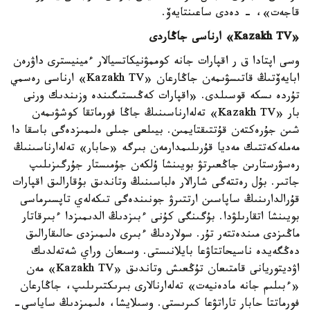
قاجەت»، - دەدى ساعىنتايەۆ.
«Kazakh TV» ارناسى جاڭاردى
وسى اپتادا ق ر اقپارات جانە كوممۋنيكاتسيالار ءمينيسترى داۋرەن
ابايەۆتىڭ قاتىسۋىمەن جاڭارعان «Kazakh TV» ارناسى رەسمي
تۇردە ىسكە قوسىلدى. «اقپارات كەڭىستىگىندە وزىندىك ورنى
بار «Kazakh TV» تەلەارناسىنىڭ جاڭا فورماتقا كوشۋىمەن
شىن جۇرەكتەن قۇتتىقتايمىن. بيىلعى جىلى ەلىمىزدەگى باسقا دا
مەملەكەتتىك مەديا قۇرىلىمدارمەن بىرگە «حابار» تەلەارناسىنىڭ
رەسۋرستارىن جاڭعىرتۋ بويىنشا ۇلكەن جۇمىستار جۇرگىزىلىپ
جاتىر. بۇل رەتتەگى شارالار ەلباسىنىڭ وتاندىق بۇقارالىق اقپارات
قۇرالدارىنىڭ ساپاسىن ارتتىرۋ جونىندەگى تىكەلەي تاپسىرماسى
بويىنشا اتقارىلۋدا. بۇگىنگى كۇنى ءبىزدىڭ الدىمىزدا ءبىرقاتار
ماڭىزدى مىندەتتەر تۇر. سولاردىڭ ءبىرى ەلىمىزدى حالىقارالىق
دەڭگەيدە ناسيحاتتاۋعا بايلانىستى. وسىعان وراي شەتەلدىك
اۋديتوريانى قامتىعان تۇڭعىش وتاندىق «Kazakh TV» مەن
«ءبىلىم جانە مادەنيەت» تەلەارنالارى بىرىكتىرىلىپ، جاڭارعان
فورماتتا حابار تاراتۋعا كىرىستى. وسىلايشا، ەلىمىزدىڭ ساياسي-