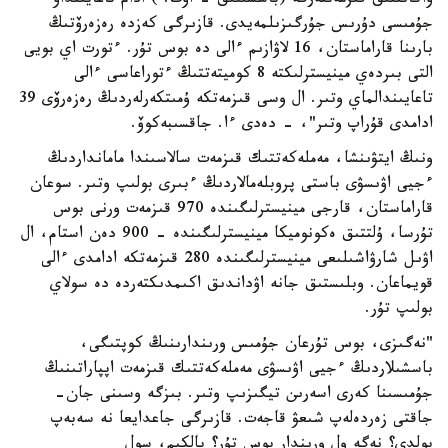
ۆاكانتتىق قىزمەتتەرگە (باسشىلىق - اۆت. ) ادام تاعايىنداۋ
جۇمىسى دۇرىس جۇرگىزىلمەيدى. قازىرگى كەزدە رەزەرۆتىڭ
بارىنا قاراماستان، 16 لاۋازىم ءالى دە بوس تۇر. ءتورت اي بويى
التى بىردەي مينيسترلىكتە 8 كوميتەتتىڭ ءتوراعاسى ءالى
تاعايىندالماي وتىر. ال وسى قىزمەتكە ۇمىتكەرلەردىڭ رەزەرۆى 39
ادامدى قۇراپ وتىر"، - دەدى ءا. جاقسىبەكوۆ.
ونىڭ ايتۋىنشا، مەملەكەتتىك قىزمەت سالاسىندا مامانداردىڭ
ءجيى اۋىسۋى باستى پروبلەمالاردىڭ ءبىرى بولىپ وتىر. سوعان
قاراماستان، قارجى مينيسترلىگىندە 970 قىزمەت ورنى بوس
تۇرسا، ۇلتتىق ەكونوميكا مينيسترلىگىندە - 900 دەن استام، ال
اۋىل شارۋاشىلىعى مينيسترلىگىندە 280 قىزمەتكە ادامدى ءالى
قويماعان. وبلىستىق جانە اۋداندىق اكىمدىكتەردە دە سولاي
بولىپ تۇر.
"نەگىزى، بوس تۇرعان جۇمىس ورىندارىنىڭ كوپتىگى،
باسشىلاردىڭ ءجيى اۋىسۋى مەملەكەتتىك قىزمەت اپپاراتىنىڭ
جۇمىسىنا كەرى اسەرىن تيگىزىپ وتىر. بىزگە وسىنى جان-
جاقتى زەردەلەپ شىعۋ قاجەت. قازىرگى جاعدايعا نە سەبەپ
بولدى؟ نەگە ول ورىندار بوس تۇر؟ بالكىم، سول