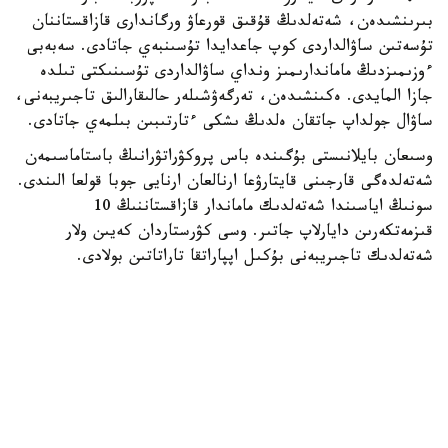
بىرىنشىدەن، شەتەلدىڭ قۇقىق قورعاۋ ورگاندارى قازاقستاننان
تۇسەتىن ساۋالداردى كوپ جاعدايدا تۇسىنبەي جاتادى. سەبەبى
ءوزىمىزدىڭ ماماندارىمىز ونداي ساۋالداردى تۇسىنىكتى تىلدە
جازا المايدى. ەكىنشىدەن، تەرگەۋشىلەر حالىقارالىق تاجىريبەنى،
ساۋال جولداپ جاتقان ەلدىڭ ىشكى ءتارتىبىن بىلمەي جاتادى.
وسىعان بايلانىستى بۇگىندە باس پروكۋراتۋرانىڭ باستاماسىمەن
شەتەلدەگى قارجىنى قايتارۋعا ارنالعان ارنايى جوبا قولعا الىندى.
سونىڭ اياسىندا شەتەلدىك ماماندار قازاقستاننىڭ 10
قىزمەتكەرىن دايارلاپ جاتىر. وسى كۋرستاردان كەيىن ولار
شەتەلدىك تاجىريبەنى بۇكىل اپپاراتقا تاراتاتىن بولادى.