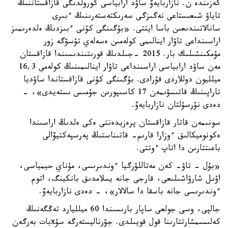
كەزىندە ن. نازاربايەۆ ساۋد ارابياسى كورولدىگى قازاقستاننىڭ
تاياۋ شىعىستاعى نەگىزگى سەرىكتەستەرىنىڭ ءبىرى
سانالاتىندىعىن باسا ايتتى. «بۇگىنگى كۇنى ءبىزدىڭ ەلدەرىمىز
اراسىنداعى تاۋار اينالىمى كولەمىن ەسەلەي تۇسۋگە زور
مۇمكىنشىلىك بار. 2015 -جىلدىڭ قورىتىندىسىندا قازاقستان
مەن ساۋد ارابياسى اراسىنداعى تاۋار اينالىمىنىڭ كولەمى 16,3
ميلليون دوللاردى قۇرادى. بۇگىنگى كۇنى قازاقستاندا ساۋديا
تاراپىنىڭ قاتىسۋىمەن 17 كاسىپورىن جۇمىس ىستەيدى»، -
دەدى نۇرسۇلتان نازاربايەۆ.
سونىمەن قاتار قازاقستان پرەزيدەنتى ەكى ەلدىڭ اراسىندا
ەكونوميكالىق ءوزارا قارىم- قاتىناستىڭ پەرسپەكتيۆالى
باعىتتارىن دا اتاپ ءوتتى.
«بۇل - تاۋ- كەن مەتاللۋرگيا ءوندىرىسى، مۇناي حيمياسى،
اۋىل شارۋاشىلىعى، قارجى جانە يسلامدىق بانكينگ، اتوم
ءوندىرىسى جانە باسقا دا سالالار»، - دەدى نازاربايەۆ.
جالپى، وسى جولعى ساپار بارىسىندا 60 ميلليارد تەڭگەنىڭ
كەلىسىمشارتتارىنا قول قويىلدى. جۋرناليستەرگە سۇxبات بەرگەن