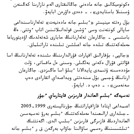
ەكونوميكالىق جانە مادەني جاڭالىقتارى الەم نازارىنا كەڭىنەن
ۇسىنىلا باستايدى»، - دەدى داۋرەن ابايەۆ.
بۇل رەتتە مينيستر «ءبىلىم جانە مادەنيەت» تەلەارناسىنداعى
ساپالى كونتەنت وسى ءۇشىن قولدانىلاتىنىن اتاپ ءوتتى. ەڭ
باستىسى - جاڭارعان تەلەارنانىڭ حابارى شەتەلدىك اۋديتورياعا
مەملەكەتتىك تىلدە جانە اعىلشىن تىلىندە تاراتىلماق.
«جالپى، بۇقارالىق اقپارات قۇرالدارىنىڭ ىشىندە تەلەارنانىڭ اسا
قۋاتتى قۇرال ەكەنى بەلگىلى. وسىنى ەل ماقساتى، ۇلت
مۇددەسىنە ۇتىمدى پايدالانا ءبىلۋ اسا ماڭىزدى. جاڭارعان
ارنانىڭ ۇجىمى بۇل مىندەتتى ويداعىداي اتقارادى دەپ
سەنەمىن»، - دەپ د. ابايەۆ.
نەسيەگە ءبىلىم العاندار قارىزىن قايتارماي ءجۇر
اعىمداعى اپتادا قازاقپاراتتىڭ جۋرناليستەرى 1999-2005
-جىلدارى ارالىعىندا مەملەكەتتىك ءبىلىم بەرۋ نەسيەسىن
العانداردىڭ قازىرگى قارىزىن ءبىلىپ الدى. اگەنتتىك
ءتىلشىسىنىڭ رەسمي ساۋالىنا جاۋاپ بەرگەن ق ر ءبىلىم جانە