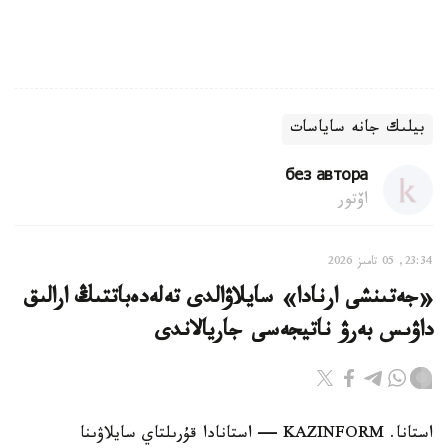
بيلىك جانە ساياسات
без автора
اۆتور
23:34, 05 تامىز 2026
«جەتىنشى ارنادا» سايلاۋالدى تەلەدەباتتىڭ ارالىق
داۋىس بەرۋ ناتيجەسى جاريالاندى
استانا. KAZINFORM — استانادا قۇرىلتاي سايلاۋىنا