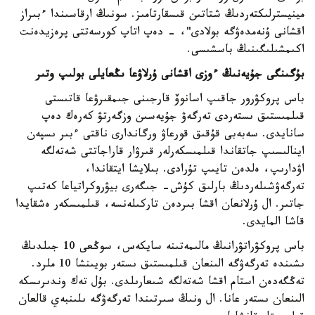
مينيسترلىكتەردىڭ شتاتىن قىسقارتامىز. سونىڭ ارقاسىندا ءبىراز
اقشانى ۇنەمدەۋگە بولادى"، - دەپ اتاپ كورسەتتى پرەزيدەنت
اكىمشىلىگىنىڭ باسشىسى.
بۇگىنگى جۇيەنىڭ ءوزى اقشانى ۇرلاۋعا ىڭعايلى بولىپ وتىر
باس پروكۋرور جاقىپ اسانوۆ قارجىنى جىمقىرۋعا قاتىستى
قىلمىستىق ىستەردى تەرگەۋ جۇيەسىن وزگەرتۋ كەرەك دەپ
سانايدى. سەبەبى قۇقىق قورعاۋ ورگاندارى ناقتى ءبىر ىسپەن
اينالىسىپ جاتقاندا قىلمىسكەرلەر قىرۋار قاراجاتتى شەتەلگە
اۋدارىپ، ەلدەن تايىپ تۇرادى. بىلايشا ايتقاندا،
تەرگەۋشىلەردىڭ بارلىق كۇش- جىگەرى بيۋروكراتياعا كەتىپ
جاتىر. ال ۇرلانعان اقشا بىردەن تاركىلەنسە، قىلمىسكەر ەشقايدا
قاشا المايدى.
باس پروكۋراتۋرانىڭ مالىمەتىنە سايكەس، سوڭعى 10 جىلدىڭ
ىشىندە تەرگەۋگە الىنعان قىلمىستىق ىستەر بويىنشا 10 ملرد.
تەڭگەدەن استام اقشا شەتەلگە شىعارىلدى. بۇل تەك وندىرىسكە
الىنعان ىستەر عانا. ال ونىڭ سىرتىندا تەرگەۋگە ىلىنبەي قالعان