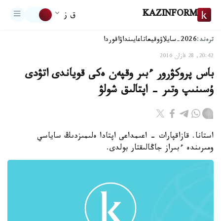
KAZINFORM
ق ز
ترەند:
2026-سايلاۋ
وقيعا
تاعايىنداۋ
اقوردا
20:42, 28 قازان 2016
باس پروكۋرور ءبىر وقپەن ەكى قوياندى اتۋدى
ۇسىنىپ وتىر - اپتالىق شولۋ
استانا. قازاقپارات - اعىمداعى اپتادا ەلىمىزدىڭ ساياسي
ومىرىندە ءبىراز جاڭالىقتار بولدى.