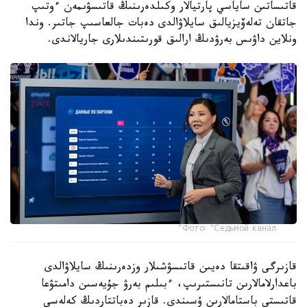
قاتىساتىن ساياسي پارتيالار وكىلدەرىنىڭ قاتىسۋىمەن ءوتىپ
جاتقان تەلەۆيزيالىق سايلاۋالدى دەبات جالعاسىپ جاتىر. وندا
ونلاين داۋىس بەرۋدىڭ ارالىق قورىتىندىلارى جاريالاندى.
Фото: "Седьмой канал"
قازىرگى ۋاقىتقا دەيىن قاتىسۋشىلار وزدەرىنىڭ سايلاۋالدى
باعدارلامالارىن تانىستىرىپ، ءبىلىم بەرۋ جۇيەسىن دامىتۋعا
قاتىستى باستامالارىن ۇسىندى. قازىر دەباتتاردىڭ كەلەسى