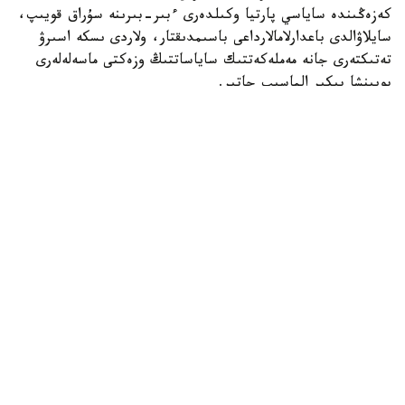
كەزەڭىندە ساياسي پارتيا وكىلدەرى ءبىر-بىرىنە سۇراق قويىپ،
سايلاۋالدى باعدارلامالارداعى باسىمدىقتار، ولاردى ىسكە اسىرۋ
تەتىكتەرى جانە مەملەكەتتىك ساياساتتىڭ وزەكتى ماسەلەلەرى
بويىنشا پىكىر الماسىپ جاتىر.
«ادىلەت» پارتياسىنىڭ وكىلى راۋان كەنجەحان ۇلى ءبىلىم بەرۋ
جۇيەسىن سيفرلاندىرۋعا باعىتتالعان باستامالاردى تانىستىردى.
پارتيا ءبىلىم بەرۋ سالاسىندا جاساندى ينتەللەكتىنى قولدانۋدى
كەڭەيتۋدى ۇسىنىپ، جەكە دەرەكتەردى قورعاۋعا، تسيفرلىق
قاۋىپسىزدىكتى قامتاماسىز ەتۋگە جانە حالىقتىڭ سيفرلىق
ساۋاتتىلىعىن ارتتىرۋعا باسىمدىق بەرەتىنىن مالىمدەدى.
سونىمەن قاتار الداعى بەس جىل ىشىندە 5 ميلليون
قازاقستاندىقتى سيفرلىق تەحنولوگيالار مەن جاساندى ينتەللەكت
داعدىلارىنا وقىتۋ جوسپارى ۇسىنىلدى.
Respublica پارتياسىنىڭ وكىلى مەيرامگۇل ءمادالى جوعارى
ءبىلىم بەرۋ جۇيەسىن دامىتۋ جانە ونىڭ حالىقارالىق باسەكەگە
قابىلەتتىلىگىن ارتتىرۋعا باعىتتالعان ۇسىنىستارىن تانىستىردى.