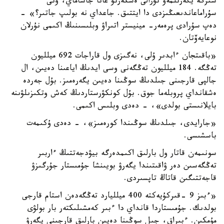
سىزگە يگەرىلمەۋ تۋرالى ەسكەرتۋ عانا جاساماي، ونى
سۇراماعاندىعىڭىزدى دا ايتتىق. جاعداي نە بولىپ جاتىر؟» -
دەپ سۇرادى پرەمەر- مينيستر اتىراۋ وبلىسىنىڭ اكىمى نۇرلان
نوعايەۆتان.
«باقىتجان ءابدىر ۇلى، نەگىزى ول قاراجات 692 ميلليون
تەڭگە. 184 ميلليون تەڭگەنى وسى ايدىڭ اياعىنا دەيىن، ال
جالپى قارجىنى جىلدىڭ سوڭىنا دەيىن يگەرەمىز. بۇل جەردە
ەشقانداي پروبلەما جوق. بۇل كونكۋرستاردىڭ كەش وتكىزىلۋىنە
بايلانىستى بولدى»، - دەدى وبلىس اكىمى.
«جارايدى، جىلدىڭ سوڭىندا كورەمىز»، - دەدى ۇكىمەت
باسشىسى.
سونىمەن قاتار ول بارلىق اكىمدەرگە بيۋدجەتتىڭ ءاربىر
تەڭگەسىن دەر ۋاقىتىندا يگەرۋ بويىنشا جۇمىستار جۇرگىزۋ
قاجەتتىگىن قاتاڭ تاپسىردى.
«ءبىز 9 -قىركۇيەكتە 400 ميلليارد تەڭگەدەن استام قارجى
بولدىك. جۇمىستاردا قانداي دا ءبىر كەمشىلىكتەر بار بولۋى
مۇمكىن. ءبىراق، جىل سوڭىنا دەيىن بارلىق قارجىنى يگەرۋ