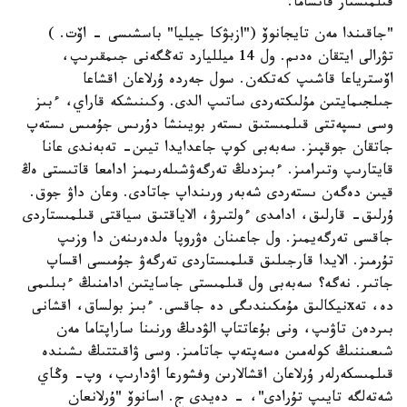
قىلمىستار قانشاما.
"جاقىندا مەن تايجانوۆ ("ازبۋكا جيليا" باسشىسى - اۆت. )
تۋرالى ايتقان ەدىم. ول 14 ميلليارد تەڭگەنى جىمقىرىپ،
اۆسترياعا قاشىپ كەتكەن. سول جەردە ۇرلاعان اقشاعا
جىلجىمايتىن مۇلىكتەردى ساتىپ الدى. وكىنىشكە قاراي، ءبىز
وسى ىسپەتتى قىلمىستىق ىستەر بويىنشا دۇرىس جۇمىس ىستەپ
جاتقان جوقپىز. سەبەبى كوپ جاعدايدا تيىن- تەبەندى عانا
قايتارىپ وتىرامىز. ءبىزدىڭ تەرگەۋشىلەرىمىز ادامعا قاتىستى ەڭ
قيىن دەگەن ىستەردى شەبەر ورىنداپ جاتادى. وعان داۋ جوق.
ۇرلىق- قارلىق، ادامدى ءولتىرۋ، الاياقتىق سياقتى قىلمىستاردى
جاقسى تەرگەيمىز. ول جاعىنان ەۋروپا ەلدەرىنەن دا وزىپ
تۇرمىز. الايدا قارجىلىق قىلمىستاردى تەرگەۋ جۇمىسى اقساپ
جاتىر. نەگە؟ سەبەبى ول قىلمىستى جاسايتىن ادامنىڭ ءبىلىمى
دە، تەxنيكالىق مۇمكىندىگى دە جاقسى. ءبىز بولساق، اقشانى
بىردەن تاۋىپ، ونى بۇعاتتاپ الۋدىڭ ورنىنا ساراپتاما مەن
شىعىننىڭ كولەمىن ەسەپتەپ جاتامىز. وسى ۋاقىتتىڭ ىشىندە
قىلمىسكەرلەر ۇرلاعان اقشالارىن وفشورعا اۋدارىپ، وپ- وڭاي
شەتەلگە تايىپ تۇرادى"، - دەيدى ج. اسانوۆ "ۇرلانعان