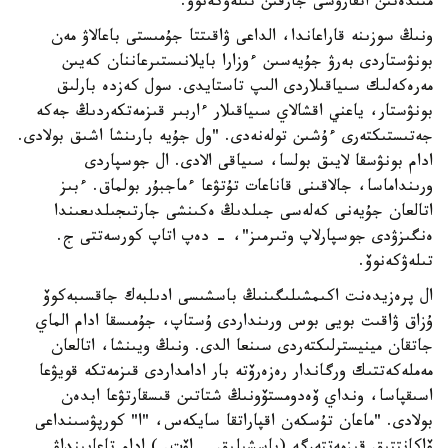
مىندەتىن اتقارۋشى جارقىن تىلەۋكەنوۆ.
ونىڭ سوزىنە قاراعاندا، الداعى ۋاقىتتا جۇمىستى باعالاۋ مەن
بونۋستاردى بەرۋ جۇيەسىن ءوزارا بايلانىستىرعاننان كەيىن
مەرەكەلىك سىياقىلاردى الىپ تاستايدى. سول كەزدە بارلىق
بونۋستار، ياعني اقشالاي سىياقىلار ءاربىر قىزمەتكەردىڭ جەكە
جەتىستىكتەرى ءۇشىن تولەنەدى. "ول جۇيە بارىنشا اشىق بولادى.
ادام بونۋسقا لايىق بولسا، سىياقى الادى. ال جوسپاردى
ورىنداماسا، جالاقىنى قاناعات تۇتۋعا ءماجبۇر بولماق. ءبىز
اتالعان جۇيەنى كەلەسى جىلدىڭ ەكىنشى جارتىجىلدىعىندا
ەنگىزۋدى جوسپارلاپ وتىرمىز"، - دەپ اتاپ كورسەتتى ج.
تىلەۋكەنوۆ.
ال پرەزيدەنت اكىمشىلىگىنىڭ باسشىسى ادىلبەك جاقسىبەكوۆ
ۇزاق ۋاقىت بويى بوس ورىنداردى ۇستاپ، جۇمىسقا ادام الماي
جاتقان مينيسترلىكتەردى سىنعا الدى. ونىڭ ويىنشا، اتالعان
مەملەكەتتىك ورگاندار رەزەرۆتە بار ادامداردى قىزمەتكە قويۋعا
اسىقپاسا، ونداي ۆەدومستۆونىڭ شتاتىن قىسقارتۋعا ابدەن
بولادى. "ماعان تۇسكەن اقپاراتقا سايكەس، "ا" كورپۋسىنداعى