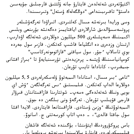
اكتيۆتەردى شەتەلدەن قايتارۋ جانە ۇلتتىق قارجىلىق جۇيەسىن
دامىتۋ" تاقىرىبىنداعى "دوڭگەلەك ۇستەل" وتىرىسىندا.
وسى ورايدا بىرنەشە مىسال كەلتىردى. اتىراۋدا تەرگەۋشىلەر
پروتسەسسۋالدىق شارالاردى اياقتايمىز دەگەنشە بۇرىنعى وبلىس
اكىمىنىڭ ەسەپشىلەرى 500 ميلليون دوللاردى شەتەلگە اۋدارىپ،
ارتىنان وزدەرى دە انگلياعا قاشىپ كەتكەن. قازىر سول جەردە
بوي تاسالاپ ءجۇر. سول سياقتى "قازاتومونەركاسىپ"
كومپانياسىنىڭ ۆيتسە- پرەزيدەنتى تۇرسىنبايەۆ تا ءبىراز اقشانى
جىمقىرىپ، كاناداعا تايىپ تۇرعان.
"تاعى ءبىر مىسال، استانادا الىمبەتوۆ ۇلەسكەرلەردى 5,5 ميلليون
دوللارعا الداپ كەتكەن. قىلمىستىق ءىس تەرگەلگەن ءۇش اي
بويى ونىڭ شەتەلدەگى ەسەپ- شوتتارىنا قازاقستاننان قىرۋار
قارجى قۇيىلىپ تۇرعان. تەرگەۋ ونى بىلگەن دە جوق.
الىمبەتوۆتىڭ ءوزىن ۇستادى. قازاقستانعا قايتاردى. الايدا اقشا
سول جاقتا قالدى"، - دەپ اتاپ كورسەتتى ج. اسانوۆ.
باس پروكۋروردىڭ ايتۋىنشا، بۇگىندە شەتەلگە قاشقان
قىلمىسكەرلەردى قايتارۋ سالاسىندا بىرنەشە پروبلەما بار.