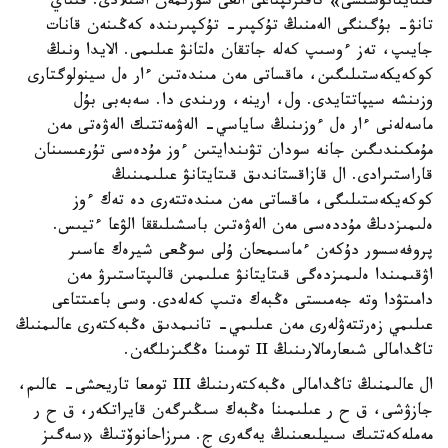
قىتايتانۋشىسى» تاقىرىپتاعى العى سوزىمەن اشىلادى. قىتاي
تانۋ- بۇگىنگى الەمنىڭ تۇكپىر- تۇكپىرىندە كەڭىنەن قانات
جايىپ، تەز ءوسىپ كەلە جاتقان ەلتانۋ عىلىمى. الايدا ونىڭ
كوكەيكەستىلىگىن، ماقساتى مەن مىندەتىن ءار ەل سينولوگتارى
وزىنشە سيپاتتايدى. ول، ارينە، ورىندى دا. سەبەبى بۇل
ماسەلەنى ءار ەل ءوزىنىڭ ساياسي- الەۋمەتتىك الەۋەتى مەن
مۇمكىندىگىن جانە سودان تۋىندايتىن ءوز مۇدەسى تۇرعىسىنان
قاراستىرادى. ال قازاقستاندىق قىتايتانۋ عىلىمىنىڭ
كوكەيكەستىلىگى، ماقساتى مەن مىندەتتەرى دە تەك ءوز
ەلىمىزدىڭ مۇددەسى مەن الەۋەتىن باسشىلىققا الۋعا ءتيىس.
پروفەسسور دۇكەن ءماسىمحان ۇلى سوڭعى شيرەك عاسىر
اۋقىمىندا ەلىمىزدەگى قىتايتانۋ عىلىمىن قالىپتاستىرۋ مەن
دامىتۋدا وتە جەمىستى ەڭبەك ەتىپ كەلەدى. وسى باعىتتاعى
عىلىمي زەرتتەۋلەرى مەن عىلىمي- تانىمدىق ەڭبەكتەرى عالىمنىڭ
تاڭدامالى شىعارمالارىنىڭ II تومىنا ەڭگىزىلگەن.
ال عالىمنىڭ تاڭدامالى ەڭبەكتەرىنىڭ III تومعا تاريحشى- عالىم،
جازۋشى، ق ح ر عىلىمىنا ەڭبەك سىڭىرگەن قايراتكەر، ق ح ر
مەملەكەتتىك سىيلىعىنىڭ يەگەرى ج. مىرزاحانوۆتىڭ «سەگىز