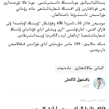
ينستاللياتسيالىق جوباسىنىڭ تانىستىرىلىمى. جوبا قالا تۇرعىندارى
مەن قوناقتارىن ۇلى اقىننىڭ شىعارماشىلىعى جانە رۋحاني
مۇراسىمەن تانىستىرۋعا باعىتتالعان.
سونىمەن قاتار 10-تامىزدا №6 وقۋشىلار ءۇيىنىڭ اۋماعىندا ۇلى
قازاق اقىنى، اعارتۋشىسى ءارى ويشىلى اباي قۇنانباي ۇلىنىڭ
شىعارماشىلىعىنا ارنالعان ارت-گالەرەيا ۇيىمداستىرىلادى.
ەسكە سالايىق، 150 جاس سۋرەتشى اباي مۇراسىن قىلقالاممەن
دارىپتەدى.
الماتى جاڭالىقتارى
مادەنيەت
باقىتجول كاكەش
اۆتور
13:52, 07 تامىز 2026