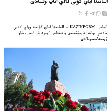
الماتىدا اباي كۇنى قالاي اتاپ وتىلەدى
الماتى. KAZINFORM - الماتىدا اباي كۇنىنە وراي ادەبي،
مادەني جانە اعارتۋشىلىق باعىتتاعى ءبىرقاتار ءىس-شارا
ۇيىمداستىرىلادى.