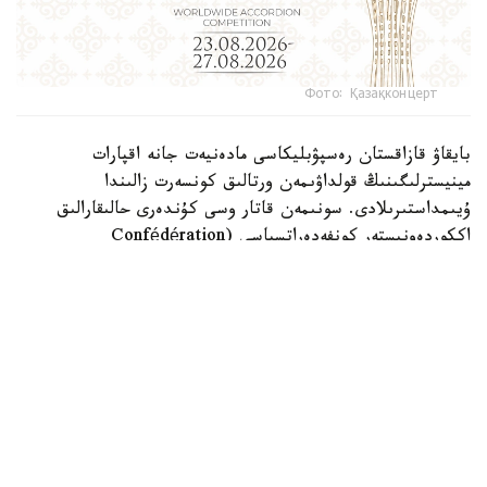
Фото: Қазақконцерт
بايقاۋ قازاقستان رەسپۋبليكاسى مادەنيەت جانە اقپارات
مينيسترلىگىنىڭ قولداۋىمەن ورتالىق كونسەرت زالىندا
ۇيىمداستىرىلادى. سونىمەن قاتار وسى كۇندەرى حالىقارالىق
اككوردەونيستەر كونفەدەراتسياسى (Confédération
Internationale des Accordéonistes, CIA) دەلەگاتتارىنىڭ
156-كونگرەسى وتەدى.
«Coupe Mondiale» - بايان جانە اككوردەون ونەرى
سالاسىنداعى الەمدەگى ەڭ بەدەلدى ءارى كونە حالىقارالىق
بايقاۋلاردىڭ ءبىرى. العاش رەت 1938-جىلى ۇيىمداستىرىلعان
بۇل دودا بۇگىندە الەمنىڭ تۇكپىر-تۇكپىرىنەن كەلگەن ۇزدىك
ورىنداۋشىلاردىڭ باسىن قوساتىن كاسىبي الاڭعا اينالعان.
بايقاۋعا حالىقارالىق دەڭگەيدەگى مۋزىكانتتار مەن مادەنيەت