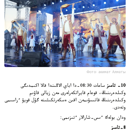
Фото: акимат Алматы
10- تامىز
ساعات 08:30-دا اباي الاڭىندا قالا اكىمدىگى
وكىلدەرىنىڭ، قوعام قايراتكەرلەرى مەن زيالى قاۋىم
وكىلدەرىنىڭ قاتىسۋىمەن اقىن ەسكەرتكىشىنە گۇل قويۋ ءراسىمى
وتەدى.
ودان بولەك ءىس-شارالار ءتىزىمى:
8-تامىز