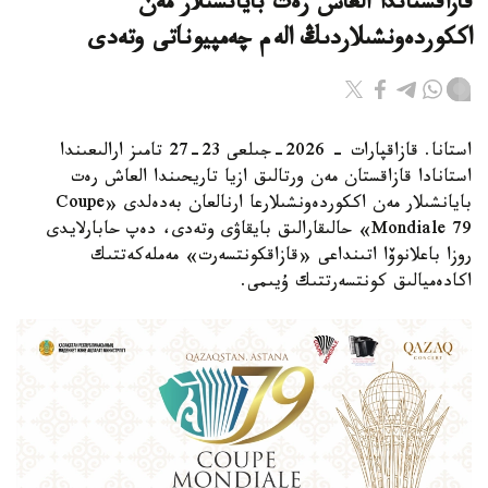
قازاقستاندا العاش رەت بايانشىلار مەن
اككوردەونشىلاردىڭ الەم چەمپيوناتى وتەدى
استانا. قازاقپارات - 2026-جىلعى 23-27 تامىز ارالىعىندا
استانادا قازاقستان مەن ورتالىق ازيا تاريحىندا العاش رەت
بايانشىلار مەن اككوردەونشىلارعا ارنالعان بەدەلدى «Coupe
Mondiale 79» حالىقارالىق بايقاۋى وتەدى، دەپ حابارلايدى
روزا باعلانوۆا اتىنداعى «قازاقكونتسەرت» مەملەكەتتىك
اكادەميالىق كونتسەرتتىك ۇيىمى.