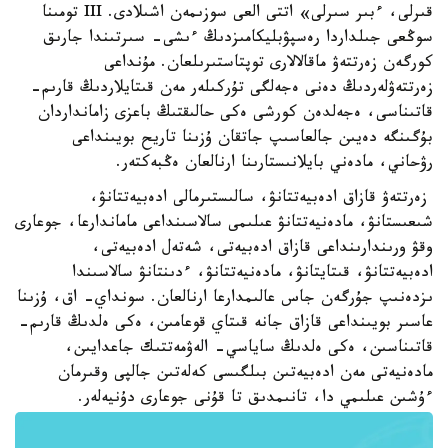
قىرلى، ءبىر سىرلى» اتتى العى سوزىمەن اشىلادى. III تومىنا
سوڭعى جىلداردا رەسپۋبليكامىزدىڭ ءىشى- سىرتىندا جارىق
كورگەن زەرتتەۋ ماقالالارى توپتاستىرىلعان. مۇنداعى
زەرتتەۋلەردىڭ دەنى ەجەلگى تۇركىلەر مەن قىتايلاردىڭ قارىم-
قاتىناسى، ەجەلدەن كورشى ەكى حالىقتىڭ باعزى زامانداردان
بۇگىنگە دەيىن جالعاسىپ جاتقان ۇزىنا تاريح بويىنداعى
رۋحاني، مادەني بايلانىستارىنا ارنالعان ەڭبەكتەر.
زەرتتەۋ قازاق ادەبيەتتانۋ، سالىستىرمالى ادەبيەتتانۋ،
شىعىستانۋ، مادەنيەتتانۋ عىلىمى سالاسىنداعى ماماندارعا، جوعارى
وقۋ ورىندارىنداعى قازاق ادەبيەتى، شەتەل ادەبيەتى،
ادەبيەتتانۋ، قىتايتانۋ، مادەنيەتتانۋ، ءدىنتانۋ سالاسىندا
ىزدەنىپ جۇرگەن جاس عالىمدارعا ارنالعان. سونداي- اق، ۇزىنا
عاسىر بويىنداعى قازاق جانە قىتاي قوعامىن، ەكى ەلدىڭ قارىم-
قاتىناسىن، ەكى ەلدىڭ ساياسي- الەۋمەتتىك جاعدايىن،
مادەنيەتى مەن ادەبيەتىن بىلگىسى كەلەتىن جالپى وقىرمان
ءۇشىن عىلىمي دا، تانىمدىق تا قۇنى جوعارى دۇنيەلەر.