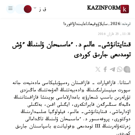
KAZINFORM
ق ز
ترەند:
2026-سايلاۋ
وقيعا
تاعايىنداۋ
اقوردا
11:38, 25 قازان 2016
قىتايتانۋشى- عالىم د. ءماسىمحان ۇلىنىڭ ءۇش
تومدىعى جارىق كوردى
استانا. قازاقپارات - قازاقستان رەسپۋبليكاسى مادەنيەت جانە
سپورت مينيسترلىگىنىڭ «ادەبيەتتىڭ الەۋمەتتىك ماڭىزدى
تۇرلەرىن باسىپ شىعارۋ» باعدارلاماسى بويىنشا قازاقستاننىڭ
ەڭبەك سىڭىرگەن قايراتكەرى، ايگىلى اقىن، بەلگىلى
اۋدارماشى، قىتايتانۋشى- عالىم، فيلولوگيا عىلىمدارىنىڭ
دوكتورى، پروفەسسور د. ءماسىمحان ۇلىنىڭ تاڭدامالى
زەرتتەۋلەرىنىڭ III تومدىعى «فوليانت» باسپاسىنان جارىق
كوردى.