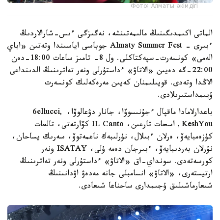
Фото: Алматы әкімдігі
الماتى اكىمدىگىنىڭ مالىمەتىنشە، نەگىزگى ءىس-شارالاردىڭ
ءبىرى - Almaty Summer Fest جوباسى اياسىندا وتەتىن «اباي
الەمى» كونسەرت-سپەكتاكلى. ول 8- تامىز ساعات 18:00-دەن
22:00-گە دەيىن «الاتاۋ» ءداستۇرلى ونەر تەاترىنىڭ الدىنداعى
الاڭدا وتەدى. قويىلىمنان كەيىن مەرەكەلىك كونسەرت
ۇيىمداستىرىلادى.
باعدارلامادا ماقپال ءجۇنىسوۆا، جانار دۋعالوۆا، 6ellucci,
KeshYou, اسحات تارعىن، IL Canto كۆارتەتى، تالعات
كۇزەمبايەۆ، ەرلان ءبىلال، نۇرلىبەك ناعمەتوۆ، سەرىك يساحان،
نۇرلان بەردىبايەۆ، ءبىرجان دەمە ۇلى، ISATAY ونەر
كورسەتەدى. سونداي-اق «الاتاۋ» ءداستۇرلى ونەر تەاترىنىڭ
ارتيستەرى، «الاتاۋ» انسامبلى جانە مەدەۋ اۋدانىنىڭ
شىعارماشىلىق ۇجىمدارى ساحناعا شىعادى.