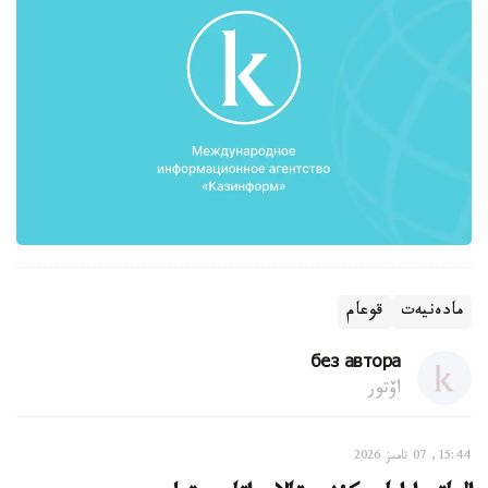
مادەنيەت
قوعام
без автора
اۆتور
15:44, 07 تامىز 2026