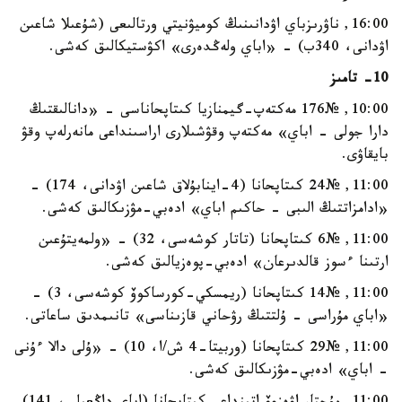
16:00, ناۋرىزباي اۋدانىنىڭ كوميۋنيتي ورتالىعى (شۇعىلا شاعىن
اۋدانى، 340ب) - «اباي ولەڭدەرى» اكۋستيكالىق كەشى.
10- تامىز
10:00, №176 مەكتەپ-گيمنازيا كىتاپحاناسى - «دانالىقتىڭ
دارا جولى - اباي» مەكتەپ وقۋشىلارى اراسىنداعى مانەرلەپ وقۋ
بايقاۋى.
11:00, №24 كىتاپحانا (4-اينابۇلاق شاعىن اۋدانى، 174) -
«ادامزاتتىڭ الىبى - حاكىم اباي» ادەبي-مۋزىكالىق كەشى.
11:00, №6 كىتاپحانا (تاتار كوشەسى، 32) - «ولمەيتۇعىن
ارتىنا ءسوز قالدىرعان» ادەبي-پوەزيالىق كەشى.
11:00, №14 كىتاپحانا (ريمسكي-كورساكوۆ كوشەسى، 3) -
«اباي مۇراسى - ۇلتتىڭ رۋحاني قازىناسى» تانىمدىق ساعاتى.
11:00, №29 كىتاپحانا (وربيتا-4 ش/ا، 10) - «ۇلى دالا ءۇنى
- اباي» ادەبي-مۋزىكالىق كەشى.