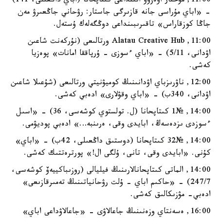
11:00, مۇحتار اۋەزوۆ اتىنداعى كىتاپحانا (اباي داڭعىلى، 141)
- «اباي مۇراسى جانە قازىرگى جاستار: رۋحاني جاڭعىرۋ مەن
جاڭا كوزقاراس» تاقىرىبىنداعى دوڭگەلەك ۇستەل.
11:00, Alatau Creative Hub ورتالىعى (نۇركەنت شاعىن
اۋدانى، 5/11) - «اباي ءسوزى - ۇرپاققا امانات» پوەزيا
كەشى.
12:00, ناۋرىزباي اۋدانىنىڭ كوميۋنيتي ورتالىعى (شۇعىلا شاعىن
اۋدانى، 340ب) - «اباي وقۋلارى» ادەبي كەشى.
14:00, №1 كىتاپحانا (ل. تولستوي كوشەسى، 36) - «اسىل
ءسوزدى ىزدەسەڭ، ابايدى وقى، ەرىنبە…» ادەبي پوديۋمى.
14:00, №32 كىتاپحانا (دوستىق داڭعىلى، 42ب) - «اباي»
كۇنى. «ابايدى وقى، تانى، ۇلگى ال!» پورترەتتىك كەشى.
14:00, الماتى كىتاپحانالارىنىڭ فيليالى (روزىباكييەۆ كوشەسى،
247/7) - «حاكىم اباي - ۇلت رۋحانياتىنىڭ تەمىرقازىعى»
ادەبي- مۋزىكالىق كەشى.
16:00, ەسەنتاي وزەنىنىڭ جاعالاۋى - «جاعالاۋداعى اباي»