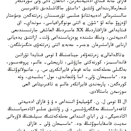
قازاق جانە قىتاي ادەبيەتتەرىن، اتالعان ەكى ۇلى سۋرەتكەر
شىعارمالارىنداعى ۇلتتىق ءداستۇر جاڭاشىلدىق تاقىرىبىن
سالىستىرمالى ادەبيەتتانۋ عىلىمى تۇرعىسىنان زەرتتەگەن «مۇحتار
اۋەزوۆ جانە لۋ ءشۇن » اتتى مونوگرافياسى، سونداي- اق
قىتايداعى قازاقتاردىڭ XX عاسىردىڭ العاشقى جارتىسىندىعى
ادەبيەتىن، ونىڭ ىشىندە پوەزياسىنداعى ۇلت- ازاتتىق يدەيانى
ارنايى قاراستىرعان «جىر- جەبە» اتتى زەرتتەۋى ەنگىزىلگەن.
«تاڭدامالى» زەرتتەۋلەر جيناعىنىڭ I تومى قىتايدا تۇراتىن
قانداسىمىز، كورنەكتى جازۋشى، تاريحشى- عالىم، پروفەسسور،
بەلگىلى مەملەكەت جانە قوعام قايراتكەرى س. ر. جانبولاتوۆتىڭ
«د. ءماسىمحان ۇلى- اسا ۇلتجاندى، مول ءبىلىمدى، وتە
كورەگەن، پارمەندى قايراتكەر عالىم » تاقىرىپتاعى العى
سوزىمەن باستالادى.
ال II تومى ل. ن. گۋميليەۆ اتىنداعى ە ۇ ۋ قازاق ادەبيەتى
كافەدراسىنىڭ مەڭگەرۋشىسى، ق ر ۇلتتىق عىلىم اكادەمياسىنىڭ
اكادەميگى، ق ر اباي اتىنداعى مەملەكەتتىك سىيلىقتىڭ لاۋرەاتى
سەيىت قاسقاباسوۆتىڭ «د. ءماسىمحان ۇلى - قازاق