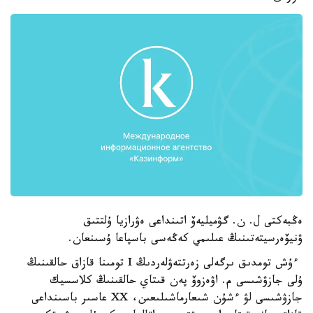
ەڭبەكتى ل. ن. گۋميليەۆ اتىنداعى ەۋرازيا ۇلتتىق
ۋنيۆەرسيتەتىنىڭ عىلىمي كەڭەسى باسپاعا ۇسىنعان.
ءۇش تومدىق ىرگەلى زەرتتەۋلەردىڭ I تومىنا قازاق حالقىنىڭ
ۇلى جازۋشىسى م. اۋەزوۆ پەن قىتاي حالقىنىڭ كلاسسيك
جازۋشىسى لۋ ءشۇن شىعارماشىلىعىن، XX عاسىر باسىنداعى