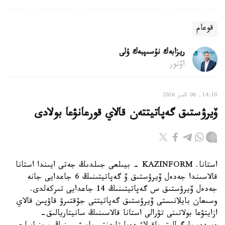
قوعام
ريزابەك نۇسىپبەك ۇلى
اۆتور
14:10, 06 تامىز 2026
ۆيرۋستىق گەپاتيتتەن قالاي قورعانۋعا بولادى
استانا. KAZINFORM - بيىلعى جىلدىڭ جەتى ايىندا استانا
قالاسىندا جەدەل ۆيرۋستىق ۆ گەپاتيتىنىڭ 6 جاعدايى جانە
جەدەل ۆيرۋستىق س گەپاتيتىنىڭ 14 جاعدايى تىركەلدى.
وسىعان بايلانىستى ۆيرۋستىق گەپاتيتتى جۇقتىرۋ قاۋپىن قالاي
ازايتۋعا بولاتىنى تۋرالى استانا قالاسىنىڭ سانيتاريالىق-