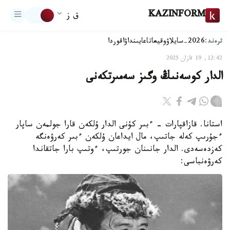
KAZINFORM
ق ز
ترەند:
2026-سايلاۋ
وقيعا
تاعايىنداۋ
اقوردا
12:42, 19 قازان 2025
الدار كوسەنىڭ وگىز سەمىرتكەنى
استانا. قازاقپارات - ءبىر كۇنى الدار ۇلكەن قارا جولمەن ساپار
ءجۇرىپ كەلە جاتىپ، مال ايداعان ۇلكەن ءبىر كەرۋەنگە
كەزدەسەدى. الدار جانىنان جورتىپ، ءوتىپ بارا جاتقاندا
كەرۋەنباسى: