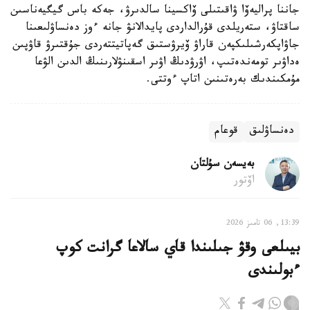
جاننا پراليەۆا ۋاقىتىلى ۆاكسينا سالدىرۋ، جەكە باس گيگيەناسىن
ساقتاۋ، ستەريلدى قۇرالداردى پايدالانۋ جانە ءوز دەنساۋلىعىنا
جاۋاپكەرشىلىكپەن قاراۋ ۆيرۋستىق گەپاتيتتەردى جۇقتىرۋ قاۋپىن
ەداۋىر تومەندەتىپ، اۋرۋدىڭ اۋىر اسقىنۋلارىنىڭ الدىن الۋعا
مۇمكىندىك بەرەتىنىن اتاپ ءوتتى.
دەنساۋلىق
قوعام
بەيسەن سۇلتان
اۆتور
13:39, 06 تامىز 2026
بيىلعى وقۋ جىلىندا قاي سالاعا گرانت كوپ
ءبولىندى