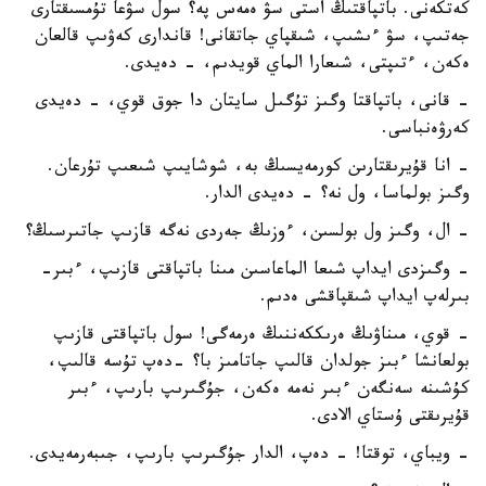
كەتكەنى. باتپاقتىڭ استى سۋ ەمەس پە؟ سول سۋعا تۇمسىقتارى
جەتىپ، سۋ ءىشىپ، شىقپاي جاتقانى! قاندارى كەۋىپ قالعان
ەكەن، ءتىپتى، شىعارا الماي قويدىم، - دەيدى.
- قانى، باتپاقتا وگىز تۇگىل سايتان دا جوق قوي، - دەيدى
كەرۋەنباسى.
- انا قۇيرىقتارىن كورمەيسىڭ بە، شوشايىپ شىعىپ تۇرعان.
وگىز بولماسا، ول نە؟ - دەيدى الدار.
- ال، وگىز ول بولسىن، ءوزىڭ جەردى نەگە قازىپ جاتىرسىڭ؟
- وگىزدى ايداپ شىعا الماعاسىن مىنا باتپاقتى قازىپ، ءبىر-
بىرلەپ ايداپ شىقپاقشى ەدىم.
- قوي، مىناۋىڭ ەرىككەننىڭ ەرمەگى! سول باتپاقتى قازىپ
بولعانشا ءبىز جولدان قالىپ جاتامىز با؟ -دەپ تۇسە قالىپ،
كۇشىنە سەنگەن ءبىر نەمە ەكەن، جۇگىرىپ بارىپ، ءبىر
قۇيرىقتى ۇستاي الادى.
- ويباي، توقتا! - دەپ، الدار جۇگىرىپ بارىپ، جىبەرمەيدى.