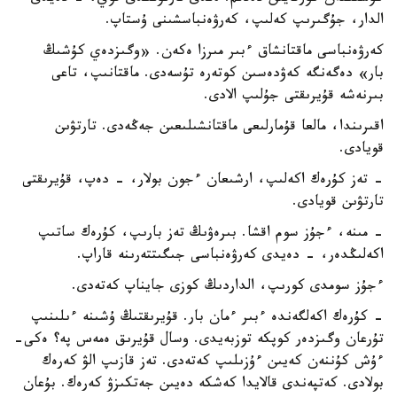
الدار، جۇگىرىپ كەلىپ، كەرۋەنباسشىنى ۇستاپ.
كەرۋەنباسى ماقتانشاق ءبىر مىرزا ەكەن. «وگىزدەي كۇشىڭ
بار» دەگەنگە كەۋدەسىن كوتەرە تۇسەدى. ماقتانىپ، تاعى
بىرنەشە قۇيرىقتى جۇلىپ الادى.
اقىرىندا، مالعا قۇمارلىعى ماقتانشىلىعىن جەڭەدى. تارتۋىن
قويادى.
- تەز كۇرەك اكەلىپ، ارشىعان ءجون بولار، - دەپ، قۇيرىقتى
تارتۋىن قويادى.
- مىنە، ءجۇز سوم اقشا. بىرەۋىڭ تەز بارىپ، كۇرەك ساتىپ
اكەلىڭدەر، - دەيدى كەرۋەنباسى جىگىتتەرىنە قاراپ.
ءجۇز سومدى كورىپ، الداردىڭ كوزى جايناپ كەتەدى.
- كۇرەك اكەلگەندە ءبىر ءمان بار. قۇيرىقتىڭ ۇشىنە ءىلىنىپ
تۇرعان وگىزدەر كوپكە توزبەيدى. وسال قۇيرىق ەمەس پە؟ ەكى-
ءۇش كۇننەن كەيىن ءۇزىلىپ كەتەدى. تەز قازىپ الۋ كەرەك
بولادى. كەتپەندى قالايدا كەشكە دەيىن جەتكىزۋ كەرەك. بۇعان