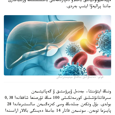
ەپيدەميولوگيالىق باقىلاۋ دەپارتامەنتى باسشىسىنىڭ ورىنباسارى
جاننا پراليەۆا ايتىپ بەردى.
فوتو: دەنساۋلىق ساقتاۋ مينيسترلىگى
ونىڭ ايتۋىنشا، جەدەل ۆيرۋستىق ۆ گەپاتيتىمەن
سىرقاتتانۋشىلىق كورسەتكىشى 100 مىڭ تۇرعىنعا شاققاندا 0,38
بولدى. بۇل وتكەن جىلدىڭ وسى كەزەڭىمەن سالىستىرعاندا 28
پايىزعا تومەن. سونىمەن قاتار 14 جاسقا دەيىنگى بالالار اراسىندا