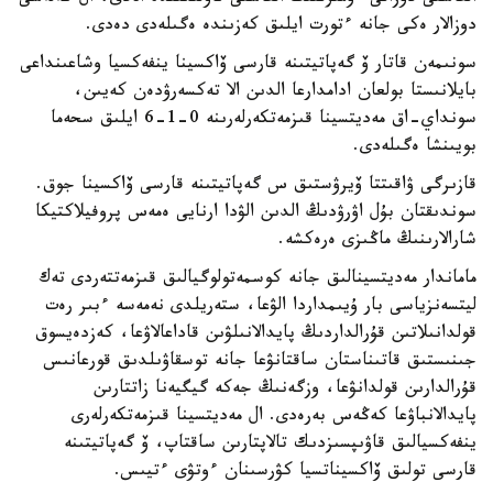
دوزالار ەكى جانە ءتورت ايلىق كەزىندە ەگىلەدى دەدى.
سونىمەن قاتار ۆ گەپاتيتىنە قارسى ۆاكسينا ينفەكسيا وشاعىنداعى
بايلانىستا بولعان ادامدارعا الدىن الا تەكسەرۋدەن كەيىن،
سونداي-اق مەديتسينا قىزمەتكەرلەرىنە 0-1-6 ايلىق سحەما
بويىنشا ەگىلەدى.
قازىرگى ۋاقىتتا ۆيرۋستىق س گەپاتيتىنە قارسى ۆاكسينا جوق.
سوندىقتان بۇل اۋرۋدىڭ الدىن الۋدا ارنايى ەمەس پروفيلاكتيكا
شارالارىنىڭ ماڭىزى ەرەكشە.
ماماندار مەديتسينالىق جانە كوسمەتولوگيالىق قىزمەتتەردى تەك
ليتسەنزياسى بار ۇيىمداردا الۋعا، ستەريلدى نەمەسە ءبىر رەت
قولدانىلاتىن قۇرالداردىڭ پايدالانىلۋىن قاداعالاۋعا، كەزدەيسوق
جىنىستىق قاتىناستان ساقتانۋعا جانە توسقاۋىلدىق قورعانىس
قۇرالدارىن قولدانۋعا، وزگەنىڭ جەكە گيگيەنا زاتتارىن
پايدالانباۋعا كەڭەس بەرەدى. ال مەديتسينا قىزمەتكەرلەرى
ينفەكسيالىق قاۋىپسىزدىك تالاپتارىن ساقتاپ، ۆ گەپاتيتىنە
قارسى تولىق ۆاكسيناتسيا كۋرسىنان ءوتۋى ءتيىس.