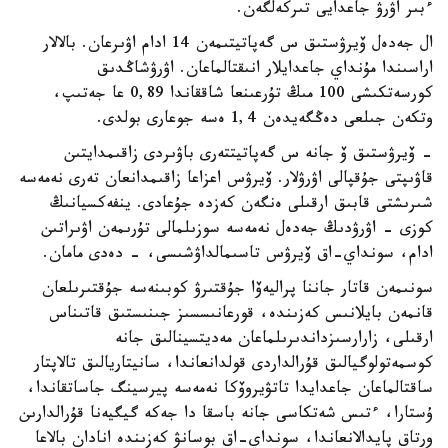
ءبىر اۋرۋ جاعدايى تىركەلگەن.
ال جەدەل ۆيرۋستىق س گەپاتيتىمەن 14 ادام اۋىرعان. بالالار
اراسىندا مۇنداي جاعدايلار انىقتالماعان. اۋرۋشاڭدىق
كورسەتكىشى 100 مىڭ تۇرعىنعا شاققاندا 0,89 عا جەتىپ،
وتكەن جىلعى دەڭگەيدەن 1,4 ەسە جوعارى بولدى.
- ۆيرۋستىق ۆ جانە س گەپاتيتتەرى باۋىردى زاقىمدايتىن
قاۋىپتى جۇقپالى اۋرۋلار. ۆيرۋس اعزاعا زاقىمدانعان تەرى نەمەسە
شىرىشتى قابىق ارقىلى ەنگەن كەزدە جۇعادى. ينفەكسيانىڭ
كوزى - اۋرۋدىڭ جەدەل نەمەسە سوزىلمالى تۇرىمەن اۋىراتىن
ادام، سونداي-اق ۆيرۋس تاسىمالداۋشىسى، - دەدى مامان.
سونىمەن قاتار جاننا پراليەۆا جۇقتىرۋ كوبىنەسە جۇقتىرىلعان
قانمەن بايلانىس كەزىندە، قورعانىسسىز جىنىستىق قاتىناس
ارقىلى، زارارسىزداندىرىلماعان مەديتسينالىق جانە
كوسمەتولوگيالىق قۇرالداردى قولدانعاندا، سانيتاريالىق تالاپتار
ساقتالماعان جاعدايدا تاتۋيروۆكا نەمەسە پيرسينگ جاساتقاندا،
ۇستارا، ءتىس شەتكاسى جانە باسقا دا جەكە گيگيەنا قۇرالدارىن
ورتاق پايدالانعاندا، سونداي-اق بوسانۋ كەزىندە انادان بالاعا