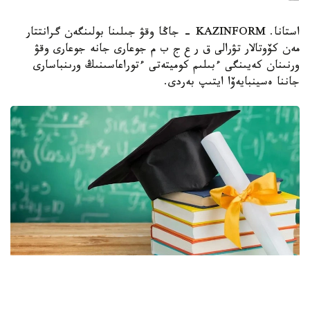
استانا. KAZINFORM - جاڭا وقۋ جىلىنا بولىنگەن گرانتتار
مەن كۆوتالار تۋرالى ق ر ع ج ب م جوعارى جانە جوعارى وقۋ
ورنىنان كەيىنگى ءبىلىم كوميتەتى ءتوراعاسىنىڭ ورىنباسارى
جاننا ەسينبايەۆا ايتىپ بەردى.
Фото: Министерство науки и высшего образования РК.