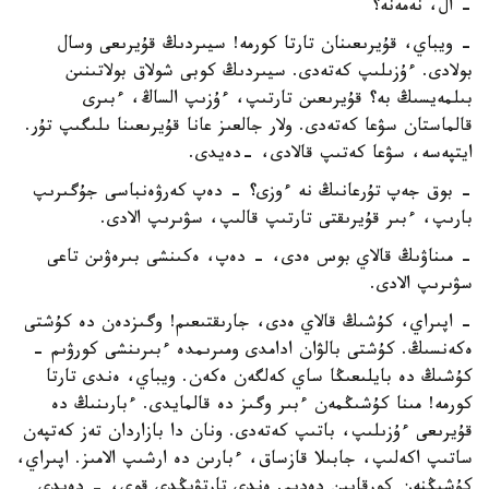
- ال، نەمەنە؟
- ويباي، قۇيرىعىنان تارتا كورمە! سيىردىڭ قۇيرىعى وسال
بولادى. ءۇزىلىپ كەتەدى. سيىردىڭ كوبى شولاق بولاتىنىن
بىلمەيسىڭ بە؟ قۇيرىعىن تارتىپ، ءۇزىپ الساڭ، ءبىرى
قالماستان سۋعا كەتەدى. ولار جالعىز عانا قۇيرىعىنا ىلىگىپ تۇر.
ايتپەسە، سۋعا كەتىپ قالادى، -دەيدى.
- بوق جەپ تۇرعانىڭ نە ءوزى؟ - دەپ كەرۋەنباسى جۇگىرىپ
بارىپ، ءبىر قۇيرىقتى تارتىپ قالىپ، سۋىرىپ الادى.
- مىناۋىڭ قالاي بوس ەدى، - دەپ، ەكىنشى بىرەۋىن تاعى
سۋىرىپ الادى.
- اپىراي، كۇشىڭ قالاي ەدى، جارىقتىعىم! وگىزدەن دە كۇشتى
ەكەنسىڭ. كۇشتى بالۋان ادامدى ومىرىمدە ءبىرىنشى كورۋىم -
كۇشىڭ دە بايلىعىڭا ساي كەلگەن ەكەن. ويباي، ەندى تارتا
كورمە! مىنا كۇشىڭمەن ءبىر وگىز دە قالمايدى. ءبارىنىڭ دە
قۇيرىعى ءۇزىلىپ، باتىپ كەتەدى. ونان دا بازاردان تەز كەتپەن
ساتىپ اكەلىپ، جابىلا قازساق، ءبارىن دە ارشىپ الامىز. اپىراي،
كۇشىڭنەن كورقايىن دەدىم. ەندى تارتۋىڭدى قوي، - دەيدى