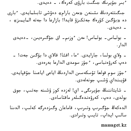
ءبىر جۇيرىك جىگىت بارۋى كەرەك، - دەيدى.
جىگىتتەردىڭ ىشىنەن «مەن بارام» دەۋشى تابىلمايدى. ءبارى
دە «بۇگىن كۇرەك جەتكىزۋ قايدا! بازارعا دا جەتە المايمىز» ،
- دەيدى.
- بولماس- بولماس! مەن ءوزىم- اق جۇگىرەيىن، -دەيدى
الدار.
- ولاي بولسا، جارايدى. ءما، اقشا! قالاي دا بۇگىن جەت! -
دەپ كەرۋەنباسى، ءجۇز سومدى الدارعا بەرەدى.
ءجۇز سوم قولعا تۇسكەسىن الداردىڭ اياعى اياعىنا جۇقپايدى.
قۇيىنداي ۇشىپ جونەلەدى.
- شايتاننىڭ جۇيرىگى- اي! لەزدە كوز ۇشىنە جەتىپ، جوق
بولدى، دەپ، كەرۋەندەگىلەر ماقتاسادى.
الدەكەڭ جۇگىرىپ وتىرىپ، قاماعان وگىزدەرگە كەلىپ، الدىنا
سالىپ ايداپ، تايىپ وتىرادى.
massaget.kz