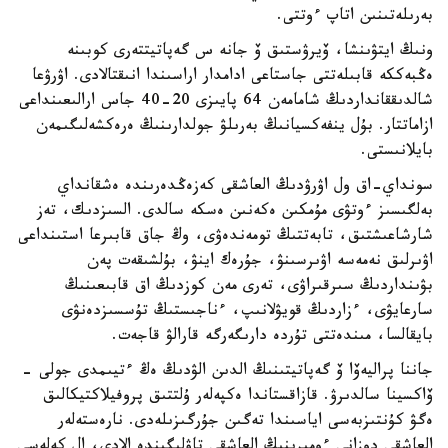
بەرىلەتىنىن اتاپ ءوتتى.
ونىڭ ايتۋىنشا، ۆيرۋستىق ۆ جانە س گەپاتيتتەرى كوبىنە
ەڭبەككە قابىلەتتى جاستاعى ادامدار اراسىندا انىقتالادى. اۋرۋعا
شالدىققانداردىڭ شامامەن 64 پايىزى 20-40 جاس ارالىعىنداعى
ازاماتتار. بۇل ينفەكسيانىڭ بەرىلۋ جولدارىنىڭ ەرەكشەلىگىمەن
بايلانىستى.
سونداي-اق ول اۋرۋدىڭ العاشقى كەزەڭدەرىندە ەشقانداي
بەلگىسىز ءوتۋى مۇمكىن ەكەنىن ەسكە سالدى. السىزدىك، تەز
شارشاعىشتىق، تابەتتىڭ تومەندەۋى، وڭ جاق قابىرعا استىنداعى
اۋىرلىق نەمەسە اۋىرسىنۋ، جۇرەك اينۋ، بۇلشىقەت پەن
بۋىنداردىڭ سىرقىراۋى، تەرى مەن كوزدىڭ اق قابىعىنىڭ
سارعايۋى، ءزاردىڭ قويۋلانىپ، ءناجىستىڭ تۇسسىزدەنۋى
بايقالسا، مىندەتتى تۇردە دارىگەرگە قارالۋ قاجەت.
جاننا پراليەۆا ۆ گەپاتيتىنىڭ الدىن الۋدىڭ ەڭ ءتيىمدى جولى -
ۆاكسينا سالدىرۋ. قازاقستاندا ەكپەلەر ۇلتتىق پروفيلاكتيكالىق
ەگۋ كۇنتىزبەسى اياسىندا تەگىن جۇرگىزىلەدى. نارەستەلەر
العاشقى دوزانى ءومىرىنىڭ العاشقى تاۋلىگىندە الادى، ال كەلەسى