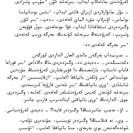
كەرۋەندى جانامالاپ ايداپ، بىرنەشە كۇن ءجۇرىپ وتىرادى.
- بۇل جانۋارلاردى ازىراق قاتتى ايداپ، ءىشىن بوساتپاسا
بولماس، اۋىرلاپ جۇرە الماي كەلەدى، -دەپ، ءبىر كۇن
وگىزدەردى تىشقاقتاتا ايداپ، قۋا جونەلەدى. سول قۋۋمەن
وتىرىپ، كەرۋەننەڭ بىرنەشە كۇندىك جەرگە وزىپ كەتەدى.
ءبىر جەرگە كەلەدى دە:
- جىرىمداپ بەرگەن مالدى العان الداردى كورگەن
ەكەنسىڭدەر,. -دەيدى دە، وگىزدەردى ماڭ دالاداعى ءبىر قوراعا
قاماپ تاستاپ، بارلىعىنىڭ دا قۇيرىقتارىن كەرۋەننىڭ جۇرەتىن
جولىنداعى ءبىر ۇلكەن باتپاققا اكەلىپ، ءارقايسىسىن ءار جەرگە
شانشادى. ءوزى باتپاقتىڭ ءبىر شەتىن قازۋعا كىرىسەدى.
بىرنەشە كۇننەن كەيىن كەرۋەنشىلەر كەلەدى. كەلسە، وگىزدەرى
جوق. الداردىڭ ءوزى باتپاقتى اينالدىرىپ قازىپ جاتىر.
- اۋ، نەعىپ جاتىرسىڭ؟ وگىزدەر قايدا؟ - دەيدى كەرۋەنباسى.
- وي، نە قىلاسىڭ؟ وگىزدەر تويىنىپ، جۇندەرى تۇلەپ،
شولدەگەننەن بوي بەرمەي، مىنا باتپاققا كەلىپ، ءتۇسىپ