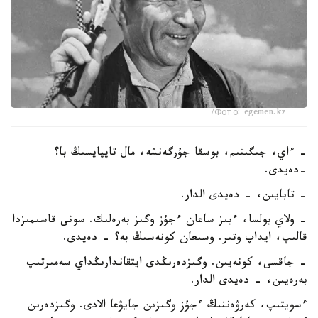
Фото: egemen.kz/
- ءاي، جىگىتىم، بوسقا جۇرگەنشە، مال تاپپايسىڭ با؟
-دەيدى.
- تابايىن، - دەيدى الدار.
- ولاي بولسا، ءبىز ساعان ءجۇز وگىز بەرەلىك. سونى قاسىمىزدا
قالىپ، ايداپ وتىر. وسىعان كونەسىڭ بە؟ - دەيدى.
- جاقسى، كونەيىن. وگىزدەرىڭدى ايتقاندارىڭداي سەمىرتىپ
بەرەيىن، - دەيدى الدار.
ءسويتىپ، كەرۋەننىڭ ءجۇز وگىزىن جايۋعا الادى. وگىزدەرىن