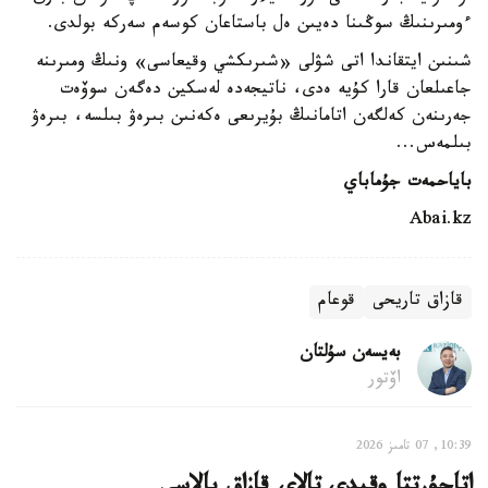
ءومىرىنىڭ سوڭىنا دەيىن ەل باستاعان كوسەم سەركە بولدى.
شىنىن ايتقاندا اتى شۋلى «شىرىكشي وقيعاسى» ونىڭ ومىرىنە
جاعىلعان قارا كۇيە ەدى، ناتيجەدە لەسكين دەگەن سوۆەت
جەرىنەن كەلگەن اتامانىڭ بۇيرىعى ەكەنىن بىرەۋ بىلسە، بىرەۋ
بىلمەس...
باياحمەت جۇماباي
Abai.kz
قازاق تاريحى
قوعام
بەيسەن سۇلتان
اۆتور
10:39, 07 تامىز 2026