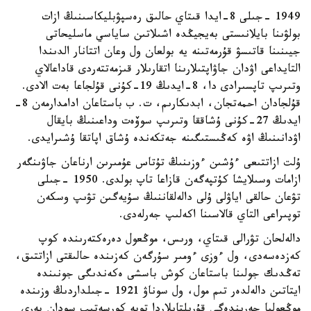
1949 -جىلى 8-ايدا قىتاي حالىق رەسپۋبليكاسىنىڭ ازات
بولۋىنا بايلانىستى بەيجيڭدە اشىلاتىن ساياسي ماسليحاتى
جيىنىنا قاتىسۋ قۇرمەتىنە يە بولعان ول وعان اتتانار الدىندا
التايداعى اۋدان جاۋاپتىلارىنا اتقارىلار قىزمەتتەردى قاداعالاي
وتىرىپ تاپسىرادى دا، 8-ايدىڭ 19-كۇنى قۇلجاعا بەت الادى.
قۇلجادان احمەتجان، ابدىكارىم، ت. ب باستاعان ادامدارمەن 8-
ايدىڭ 27-كۇنى ۇشاققا وتىرىپ سوۆەت وداعىنىڭ بايقال
اۋدانىنىڭ اۋە كەڭىستىگىنە جەتكەندە ۇشاق اپاتقا ۇشىرايدى.
ۇلت ازاتتىعى ءۇشىن ءوزىنىڭ تۇتاس عۇمىرىن ارناعان جاۋىنگەر
ازامات وسىلايشا كۇتپەگەن قازاعا تاپ بولدى. 1950 -جىلى
تۋعان حالقى اياۋلى ۇلى دالەلقاننىڭ سۇيەگىن تۋىپ وسكەن
توپىراعى التاي قالاسىنا اكەلىپ جەرلەدى.
دالەلحان تۋرالى قىتاي، ورىس، موڭعول دەرەكتەرىندە كوپ
كەزدەسەدى، ول ءوزى ءومىر سۇرگەن كەزىندە حالىقتى ازاتتىق،
تەڭدىك جولىنا باستاعان كوش باسشى ەكەندىگى جونىندە
ايتاتىن دالەلدەر تىم مول، ول سوناۋ 1921 -جىلداردىڭ وزىندە
موڭعوليا جەرىندەگى قۇرىلتايلاردا توبە كورسەتىپ سودان بەرى