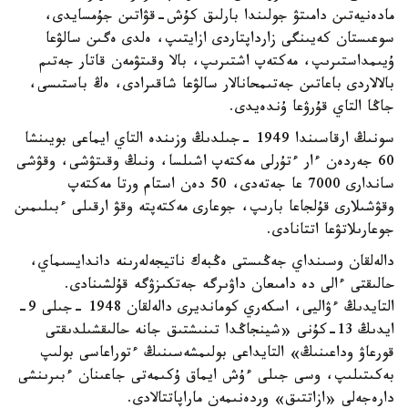
مادەنيەتىن دامىتۋ جولىندا بارلىق كۇش-قۋاتىن جۇمسايدى،
سوعىستان كەيىنگى زارداپتاردى ازايتىپ، ەلدى ەگىن سالۋعا
ۇيىمداستىرىپ، مەكتەپ اشتىرىپ، بالا وقىتۋمەن قاتار جەتىم
بالالاردى باعاتىن جەتىمحانالار سالۋعا شاقىرادى، ەڭ باستىسى،
جاڭا التاي قۇرۋعا ۇندەيدى.
سونىڭ ارقاسىندا 1949 -جىلدىڭ وزىندە التاي ايماعى بويىنشا
60 جەردەن ءار ءتۇرلى مەكتەپ اشىلسا، ونىڭ وقىتۋشى، وقۋشى
ساندارى 7000 عا جەتەدى، 50 دەن استام ورتا مەكتەپ
وقۋشىلارى قۇلجاعا بارىپ، جوعارى مەكتەپتە وقۋ ارقىلى ءبىلىمىن
جوعارىلاتۋعا اتتانادى.
دالەلقان وسىنداي جەڭىستى ەڭبەك ناتيجەلەرىنە داندايسىماي،
حالىقتى ءالى دە دامىعان داۋىرگە جەتكىزۋگە قۇلشىنادى.
التايدىڭ ءۋاليى، اسكەري كومانديرى دالەلقان 1948 -جىلى 9-
ايدىڭ 13-كۇنى «شينجاڭدا تىنىشتىق جانە حالىقشىلدىقتى
قورعاۋ وداعىنىڭ» التايداعى بولىمشەسىنىڭ ءتوراعاسى بولىپ
بەكىتىلىپ، وسى جىلى ءۇش ايماق ۇكىمەتى جاعىنان ءبىرىنشى
دارەجەلى «ازاتتىق» وردەنىمەن ماراپاتتالادى.