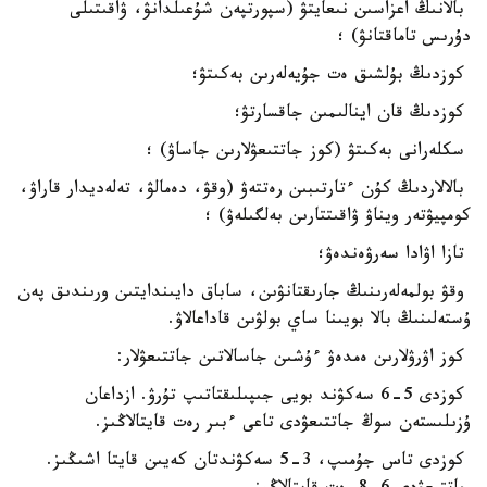
بالانىڭ اعزاسىن نىعايتۋ (سپورتپەن شۇعىلدانۋ، ۋاقىتىلى
دۇرىس تاماقتانۋ) ؛
كوزدىڭ بۇلشىق ەت جۇيەلەرىن بەكىتۋ؛
كوزدىڭ قان اينالىمىن جاقسارتۋ؛
سكلەرانى بەكىتۋ (كوز جاتتىعۋلارىن جاساۋ) ؛
بالالاردىڭ كۇن ءتارتىبىن رەتتەۋ (وقۋ، دەمالۋ، تەلەديدار قاراۋ،
كومپيۋتەر ويناۋ ۋاقىتتارىن بەلگىلەۋ) ؛
تازا اۋادا سەرۋەندەۋ؛
وقۋ بولمەلەرىنىڭ جارىقتانۋىن، ساباق دايىندايتىن ورىندىق پەن
ۇستەلىنىڭ بالا بويىنا ساي بولۋىن قاداعالاۋ.
كوز اۋرۋلارىن ەمدەۋ ءۇشىن جاسالاتىن جاتتىعۋلار:
كوزدى 5-6 سەكۋند بويى جىپىلىقتاتىپ تۇرۋ. ازداعان
ۇزىلىستەن سوڭ جاتتىعۋدى تاعى ءبىر رەت قايتالاڭىز.
كوزدى تاس جۇمىپ، 3-5 سەكۋندتان كەيىن قايتا اشىڭىز.