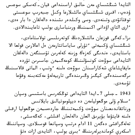
التايدا شىڭشىساي مەن حالىق اراسىنداعى قيان-كەسكى سوعىس
ۇدەپ، اقىرى شىڭشىساي مالشىلارعا وكىل جىبەرىپ سوعىستى
توقتاتۋدى وتىنەدى. وسى وكىلدەر ىشىندە دالەلقان دا بار ەدى،
ءارى التاي اۋدانى اكىمىنىڭ ورىنباسارى بولىپ تاعايىندالادى.
ىزا-كەگى قوزعان مالشىلاردىڭ كوتەرىلىسى تولاستامادى،
شىڭشىساي ۇكىمەتى ءتۇرلى ساياساتتارمەن ەل اعالارىن قولعا الا
باستايدى، ەندىگى كەزەك وزىنە كەلەرىن تۇسىنگەن دالەلقان
التايداعى سوۆەت كونسۋلىنىڭ كومەگىمەن جاسىرىن تۇردە
مايقاپشاعاي شەكاراسىنان سوۆەت ەلىنە ءوتىپ، الماتى قالاسىنىڭ
ىرگەسىندەگى كيگىز وڭىرىندەگى تاربيەلەۋ مەكتەبىنە وقۋعا
تۇسەدى.
1943 -جىلى 7-ايدا التايداعى توڭكەرىس باسشىسى وسپان
ءسىلام ۇلى موڭعوليامەن دە ديپلوموتيالىق بايلانىس
ورناتقاندىعىنان سوۆەت ۇكىمەتىنىڭ جاردەمىمەن موڭعوليا ارقىلى
ەلىنە قايتۋعا بۇيرىق العان دالەلحان اقىلشى، كەڭەسشى،
تەلەگرافشى دەگەن 11 ادام ەرتىپ وسپانعا قوسىلادى. وسپاننىڭ
اسكەري كومانديرلەرىنىڭ ءبىرى بولىپ، التايدى ازات ەتۋ