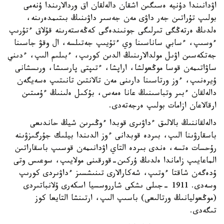
اۋدانىندا دۇنيە ەسىگىن اشقان دالەلقان اق وردالارىندا ۇنەمى
بولىپ تۇراتىن جەر داۋى مەن جەسىر داۋىنىڭ بىتىمدەرىنە،
ەلدىڭ ەرتەڭگى تىرلىگى جونىندەگى كەڭەستەرىنە قۇلاق ءتۇرىپ
ءوسىپ، ءسابي ساناسىنا وي ءتۇيىپ جەتىلسە، ال وقۋ جاسىنا
جەتكەسىن اۋىل مولدالارىنىڭ الدىن كورىپ، ءبىلىم الىپ، ءدىني
ساۋاتىمەن قوسا موڭعولشا، اراپشا، ءتىپتى پارسىشا، ورىسشانى
ۇيرەنىپ، ءوز ورتاسىنا دارىنى مەن تالانتىن تانىتىپ ەسەيگەن
دالەلقان ءبىر وتباسىنىڭ عانا ەمەس، بۇكىل ەلىنىڭ ءۇمىتىن
ارقالاعان ازامات بولىپ ەرجەتەدى.
دالەلقاننىڭ بالالىق ءداۋىرى قوبدا ءوڭىرىن شيڭ حاندىعى
باسقارۋىنا الىپ، بىردە قوبدانى ءوز الدىندا بيلىك جۇرگىزۋىنە
رۇحسات ەتسە، ەندى بىردە التاي اۋدانىمەن قوسىپ باسقاراتىن
الماعايىپ زاماندا ەلدىڭ ۇركىن-قورقىنى مولايىپ، سوعىس وتى
ۇدەگەن شاقتا ءوتىپ، شەكارالارى تىنىشسىز ءداۋىردى كورىپ
وسەدى. 1911 -جىلى ىشكى شارروسسيا اسكەرى ۇلانباتىردى
(موڭعوليانىڭ ورتالىعى) باسىپ الىپ، ارتىنشا التايعا كوز
تىگەدى.