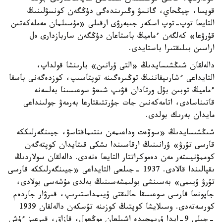
قويسا، چيڭحاي، گانسۋ وڭىرىندەگى دۇڭگەن كونسۋلىنىڭ
التايعا توپ-توپ اسكەر جىبەرۋى ارقىلى «مۇسىلمان مەملەكەتىن
قۇرۋعا» كەلگەن ءماميڭ باستاعان دۇڭگەن ساربازدارى ەل
اراسىن بىلىقتىرا باستايدى.
دالەلقان شىڭشىسايدىڭ «التى ۇرانىن» بارىنشا قولداپ،
التايداعى ءشارىپقاننىڭ توڭىرەگىنە توپتاسىپ، كوزدەگەنى باسقا
ءماميڭ توبىن بۇل ورتادان قۋىپ شىعۋ سوعىسىنا بەلسەنە
قاتىناسادى، اتامەكەنىن جات جۇرتتىقتارعا بەرمەۋ جولىنداعى
مايدان بەرىك بولدى.
شىڭشىسايدىڭ «سوۆەت وداعىمەن ىنتىماقتاسۋ، جيىنگەرلىككە
قارسى تۇرۋ» ۇرانىنىڭ ارقاسىندا ىشكى قىتايدان كوپتەگەن
كوممۋنيستەر مەن دەموكراتتار التايعا ەنەدى. دالەلقان سولاردىڭ
ىقپالىندا قالادى. 1937 -جىلعى التايداعى «جيىنگەرلىككە قارسى
تۇرۋ ۇيىمى» بەسىنشى بولىمشەسىنىڭ بەلدى مۇشەسى بولادى،
جاپونعا قارسى سوعىسقا حالىقتى ۇيىمداستىرىپ، قىرۋار جاردەم
كورسەتەدى. وسىلايشا كوپتىڭ كوزىنە تۇسكەن دالەلقان 1939
-جىلى 9-ايدا ۇرىمجىدە اشىلعان موڭعول، قازاق، قىرعىز ءۇش