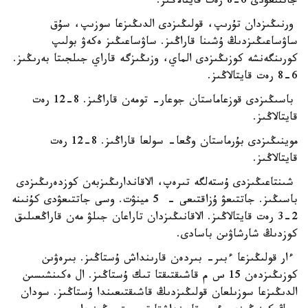
جاتتىعۋدى 6-8 رەت قايتالاڭىز.
ورنىڭىزدان تۇرىپ، قولىڭىزدى الدىڭىزعا سوزىپ، سۇق
ساۋساعىڭىزدىڭ ۇشىنا قاراڭىز. ساۋساعىڭىز ەكەۋ بولىپ
كورىنگەنشە كوزىڭىزدى الماي، وزىڭىزگە قاراي جىلجىتا بەرىڭىز.
6-8 رەت قايتالاڭىز.
باسىڭىزدى قوزعاماستان جوعار- تومەن قاراڭىز. 8-12 رەت
قايتالاڭىز.
موينىڭىزدى بۇرماستان وڭعا- سولعا قاراڭىز. 8-12 رەت
قايتالاڭىز.
شىنتاعىڭىزدى ۇستەلگە تىرەپ، الاقاندارىڭىزبەن كوزدەرىڭىزدى
باسىڭىز. جاتتىعۋ ۇزاقتىعى - 5 مينۋت. وسى جاتتىعۋدى كۇنىنە
2-3 رەت قايتالاڭىز. الاقانىڭىزدان تاراعان جىلۋ مەن قاراڭعىلىق
كوزدىڭ شارشاۋىن باسادى.
ءار قولىڭىزعا ءبىر- بىردەن قارىنداش ۇستاڭىز. بىرەۋىن
كوزىڭىزدەن 15 س م قاشىقتىقتا تىك ۇستاڭىز. ال ەكىنشىسىن
الدىڭىزعا سوزىلعان قولىڭىزدىڭ قاشىقتىعىندا ۇستاڭىز. سودان