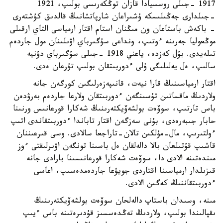
1917 -جىلى روسسيادا قازان توڭكەرىسى بولىپ، 1921
-جىلدارى جەڭىلىسكە ۇشىراعان شارپاتشانىڭ قالدىق كۇشتەرى
- باكەش باستاعان ون مىڭنان استام اقتار ارمياسى التاي ارقىلى
موڭعوليا جەرىنە ءوتىپ، ونداعى سۇگىرباي اۋىلىنان مول جاردەم
تىلەيدى. بۇل كەزدە، ياعني 1918 -جىلى سۇگىرباي دۇنيە
سالىپ، ەل يەلىلىگى ۇلى ءدوربىتقان بولىپ تۇرعان ەدى.
اقتار ارمياسىنىڭ قارا نيەت، قانىپەزەرلىگىن كورگەن جانە
ولاردىڭ ماقساتىن تۇسىنگەن ءدوربىتقان ولارعا جاردەم بەرۋدەن
باس تارتىپ، سوۆەت بولشەۆيكتەرىنىڭ شەكارا قورعانىس ورنىنا
حابار جىبەرەدى، بۇنى سەزگەن اقتار تاباندا ءدوربىتقاندى اتىپ
ءولتىرىپ، مال-مۇلكىن تالان-تاراجعا سالادى. وسى قىرعىننان
قاشىپ قۇتىلعان بالا دالەلقان ەل باسىنا تونگەن اۋىرلىقتى ءوز
مىندەتىنە الادى دا، سوۆەت شەكارا قورعانىسىنا بارادى جانە
قىزىلدار ارمياسىنا اقتاردى جويۋعا جاردەمدەسىپ، اعاسى
ءدوربىتقاننىڭ كەگىن الادى.
مىنە، وسىدان باستاپ دالەلحان سوۆەت بولشەۆيكتەرىنىڭ
ىقپالىندا بولىپ، ولاردىڭ تەڭدەسسىز قۇدىرەتىنە باس ءيىپ