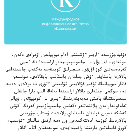
دۇنيەجۇزىندە ءاربىر ءۇشىنشى ادام ميوپيامەن اۋىرادى ەكەن.
سونداي- اق بۇل - جاسوسپىرىمدەر اراسىندا ەڭ ءجيى
كەزدەسەتىن كوز اۋرۋى. سىعىرلىق كوبىنەسە مەكتەپ جاسىنداعى
بالالاردا باستاپقى ءۇش جىلدان باستالىپ بايقالادى. سونىمەن
قاتار ميوپيانىڭ تۇقىم قۋالايتىن تۋابىتتى ءتۇرى دە بولادى. دەسە
دە، سوڭعى جىلدارى بالالار اراسىندا بەلەڭ الىپ بارا جاتقان
سىعىرلىقتىڭ باستى سەبەپتەرىنىڭ ءبىرى - كومپيۋتەر، ۇيالى
تەلەفوندار مەن پلانشەتتەر ەكەنىن جاسىرماۋىمىز كەرەك. كۇنى
كەشكە دەيىن قولىنان تاستاماي پلانشەت ۇستاپ جۇرەتىن
بالالاردىڭ كوزىنە ادەتتەگىدەن ون ەسە ارتىق سالماق ءتۇسىپ،
كورۋ قابىلەتىن بارىنشا زاقىمدايدى. سوندىقتان اتا- انالار