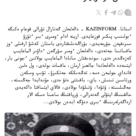
استانا. KAZINFORM - دالەلحان گەنارال تۋرالى قوعام ەكىگە
ءبولىنىپ پىكىر قوزعايدى. ارينە ادام ءومىرى ءبىر ءتۇزۋ
سىزىقپەن جۇرمەيدى، بۇراڭدىلىقتاردى باستان كەشۋ ارقىلى ءوز
ماقساتىنا جەتەدى، دالەلحان ءومىر سۇرگەن ءداۋىر الماعايىپ
كەزەڭدەر ەدى، سوندىقتان سانادا الماعايىپ بولاتىن ءجونى بار،
ايتسەدە دالەلحاندا جالعىز ارمان، ماقسات بولدى، ول ەلىن
قانداي جولمەن ەسە، تەڭدىككە جەتكىزۋ، تۋىپ وسكەن
ورتاسىن تىنىش، باي، باقىتتى ەتۋ ەدى، مۇندايدا جەڭىستە،
جەڭىلىستە، ۇتۋدا، ۇتىلۋدا بولادى، قالاي ايتساقتا داكەيدى
حالقىنىڭ ايتۋلى گەنەرالى، ۇرپاقتىڭ ساعىنا ەسكە الار
ارداگەرلەرىنىڭ ءبىرى دەۋگە ابدەن بولادى...