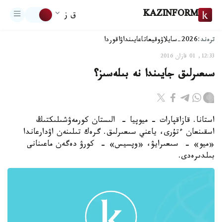
KAZINFORM
ق ز
ترەند:
2026-سايلاۋ
وقيعا
تاعايىنداۋ
اقوردا
12:33, 01 قازان 2016
سىعىرلىق جايىندا نە بىلەسىز؟
استانا. قازاقپارات - ميوپيا - الىستان كورمەۋشىلىكتىڭ
اسقىنعان ءتۇرى، ياعني سىعىرلىق. گرەك تىلىنەن اۋدارعاندا
«ميو» - سىعىرايۋ، «وپسيس» - كورۋ دەگەن ماعىنانى
بىلدىرەدى.