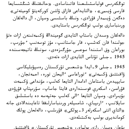
توڭكەرىس قولباسشىلىعىنا قاتىناسادى. «حالىقتىڭ شىڭشىسايعا
قارسى ۇيىمى»، «التايداعى قازاق ۇلتىن كوركەيتۋ كوميتەتى»
دەگەن ۇيىمدار قۇرادى، ونىڭ باسشىسى وسپان، ال دالەلقان
ورىنباسارى بولىپ توڭكەرىس باستايدى.
دالەلقان وسىدان باستاپ التايدى گومينداڭ ۇكىمەتىنەن ازات ەتۋ
جولىندا قان كەشىپ، قار جاستانىپ، مۇز توسەنىپ ءجۇرىپ،
بوراعان وق استىندا سوعىس جۇرگىزەدى، سونىڭ ناتيجەسىندە
1945 -جىلى تۇتاس التايدى ازات ەتەدى.
1945 -جىلى 9-ايدا «شىعىس تۇركىستان رەسپۋبليكاسى
ۋاقىتتىق ۇكىمەتى» ءتوراعاسى ءاليحان تورە، احمەتجان،
سايپيدەن باستاعان ادامدار التايعا كەلىپ، مۇنداعى ۇكىمەت
قۇرامىن، اسكەري قوسىنداردى قايتا جاساپ، سۇرىپتاپ قۇرۋدى
بۇيىرادى. وسپان التايعا ءالى كەلىپ جەتپەسە دە باسشىلىق
سايلانىپ، ءارىپباي، شامسيلەر ورىنباسارلىققا تاعايىندالادى جانە
«التاي اتتى اسكەرلەر 3-پولكى» قۇرىلىپ، دالەلحان پولك
كومانديرى بولىپ بەكىتىلەدى.
بۇعان وسپان رازى بولماي، «شىعىس تۇركىستان» ۋاقىتتىق