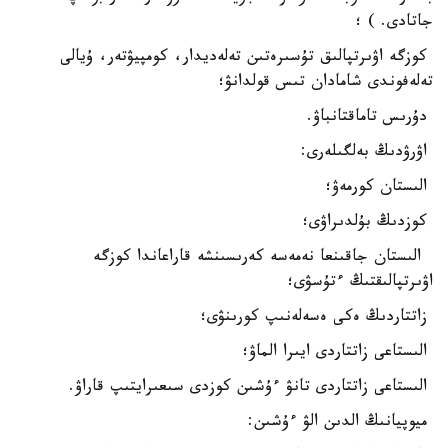
جاتادى. ) ؛
كوزگە اۋىرتپالىق تۇسىرەتىن تەلەديدار، كومپيۋتەر، ۇيالى
تەلەفوندى شامادان تىس قولدانۋ؛
دۇرىس تاماقتانباۋ.
اۋرۋدىڭ بەلگىلەرى:
الىستان كورمەۋ؛
كوزدىڭ بۇلدىراۋى؛
الىستان جاقىنعا نەمەسە كەرىسىنشە قاراعاندا كوزگە
اۋىرتپالىقتىڭ ءتۇسۋى؛
زاتتاردىڭ ەكى ەسەلەنىپ كورىنۋى؛
الىستاعى زاتتاردى ايىرا الماۋ؛
الىستاعى زاتتاردى تانۋ ءۇشىن كوزدى سىعىرايتىپ قاراۋ.
ميوپيانىڭ الدىن الۋ ءۇشىن: