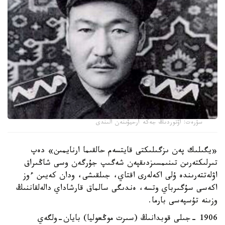
سۋرەت: اۆتوردىڭ جەكە ارحيۆىنەن الىندى
«يگىلىك پەن ىزگىلىكتى قايتسەم حالقىما ارنايمىن» دەپ
تىرلىكتەرىن تىنىمسىزدىقپەن شەگىپ جۇرگەن وسى شاڭىراق
اۋلەتتەرىندە ۇلى اكەلەرى اقتاي، جىلقىشى، ودان كەيىن ءوز
اكەسى سۇگىرباي وتسە، ەندىگى سالماق قارشاداي دالەلقاننىڭ
وزىنە تۇسپەسى بارما.
1906 -جىلى قوبدانىڭ (سىرت موڭعوليا) بايان-ولگەي