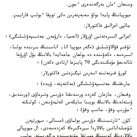
وسىعان ءمان بەرگەندەرى ءجون.
ميوپيانىڭ پايدا بولۋ سەبەپتەرىن ەكى توپقا ءبولىپ قارايمىز.
جالپى اعزالىق فاكتورلار:
اعزانى السىرەتەتىن اۋرۋلار (انەميا، دارۋمەن جەتىسپەۋشىلىگى) ؛
تۇقىم قۋالاۋشىلىق (ەگەر ميوپيا اتا- اناسىنىڭ بىرىندە بولسا،
اسىرەسە، ەكەۋىندە دە بولعان جاعدايدا بالانىڭ بۇل اۋرۋعا
شالدىعۋ مۇمكىندىگى 70 پايىزعا ارتادى ەكەن) ؛
​ كورۋ قىزمەتىنە اسەرىن تيگىزەتىن فاكتورلار:
جارىقتىڭ جەتىسپەۋشىلىگى (مەكتەپتە، ۇيدە) ؛
وقىعان، جازعان كەزدە ورىندىقتا دۇرىس وتىرماۋى (ورىندىق،
ۇستەلدىڭ بالانىڭ بويىنا سايكەس كەلمەۋىنەن، كولىكتە
ءجۇرىپ وقۋ، جاتىپ وقۋ) ؛
كۇن ءتارتىبىنىڭ دۇرىس بولماۋى (مىسالى، سپورتپەن
شۇعىلداناتىن بالالاردا سيرەگىرەك كەزدەسەدى، ال ميوپيالى
بالالاردىڭ كوبىنىڭ ومىرتقا جۇيەسىندە وزگەرىستەر بولىپ