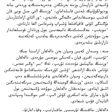
ۇكىمەتى تاراپىنان وزىنە بەرىلگەن «دەربەستىك» وردەنى جانە
پودپولكوۆنيك شەنىن قابىلداماي، ءوزىنىڭ التى جىل بويى قان
كەشىپ سوعىسقانداعى ەڭبەگى ەلەنبەي، ءور التاي ازاماتتارىنان
بۇگىنگى كۇنى قاقپاقىلعا ۇشىراپ وتىرعانىن العا تارتادى.
ءسويتىپ، جەڭىستىكتىڭ ناتيجەسىن جول ورتادان قوسىلعاندار
مەن سوۆەتتەن كەلدى دەگەندەردىڭ يەلەنىپ كەتكەنىنە
نارازىلىق بىلدىرەدى.
مىنە، وسىدان كەيىن وسپان مەن دالەلقان اراسىنا جىك
ءتۇسىپ، اقىرى قيان-كەسكى سوعىس جۇرەدى. دالەلقان
ءوزىنىڭ جالپىلىق مۇددەدە تۇرىپ، تەك ءبىر ءوڭىر ەمەس،
تۇتاس ەلدىڭ ازاتتىعى ءۇشىن كۇرەسكە ىنتىماقتاسۋ قاجەتتىگىن
دارىپتەگەنىمەن، وسپان دالەلقاندى «قىزىلشىلسىڭ» دەپ
كىنالاپ، ەندى ءوزىنىڭ گومينداڭ ۇكىمەتىمەن بىرىگەتىندىگىن
اشىق ايتادى. سوندىقتان دالەلحان سوۆەت ۇكىمەتىنەن مول
قارۋ-جاراق جانە اسكەري كۇش الىپ، اقىر سوڭىندا وسپاندى
التايدان قۋىپ شىعادى.
دالەلقان حالقىنىڭ تۇرمىسىن جاقسارتىپ، وقۋ-اعارتۋ،