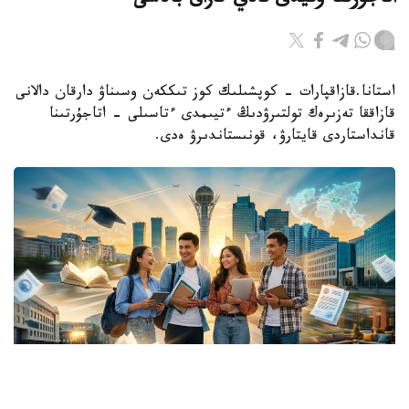
اتاجۇرتتا وقيدى تالاي قازاق بالاسى
استانا.قازاقپارات - كوپشىلىك كوز تىككەن وسىناۋ دارقان دالانى
قازاققا تەزىرەك تولتىرۋدىڭ ءتيىمدى ءتاسىلى - اتاجۇرتىنا
قانداستاردى قايتارۋ، قونىستاندىرۋ ەدى.
Коллаж: Kazinform/ ЖИ көмегімен жасалған