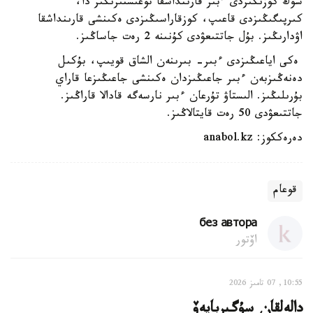
سوڭ كوزىڭىزدى ءبىر قارىنداشقا توعىستىرىڭىز دا،
كىرپىگىڭىزدى قاعىپ، كوزقاراسىڭىزدى ەكىنشى قارىنداشقا
اۋدارىڭىز. بۇل جاتتىعۋدى كۇنىنە 2 رەت جاساڭىز.
ەكى اياعىڭىزدى ءبىر- بىرىنەن الشاق قويىپ، بۇكىل
دەنەڭىزبەن ءبىر جاعىڭىزدان ەكىنشى جاعىڭىزعا قاراي
بۇرىلىڭىز. الىستاۋ تۇرعان ءبىر نارسەگە قادالا قاراڭىز.
جاتتىعۋدى 50 رەت قايتالاڭىز.
دەرەككوز: anabol.kz
قوعام
без автора
اۆتور
10:55, 07 تامىز 2026
دالەلقان سۇگىربايەۆ