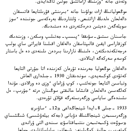
وتەدى جانە ءوزىنىڭ ازاماتتىق جولىن تاڭدايدى.
موڭعوليانىڭ ازات بولۋىنا جانە ءبىرىنشى قۇرىلتايعا قاتىسقان
دالەلحان ەلدىڭ ازاتتىعى، ۇلتتاردىڭ بەرەكەسى جونىندە ءسوز
سويلەگەن دەيتىن دەرەكتەردى دە ەستىدىك.
جاسىنان ىستىق-سۋىققا ءپىسىپ-جەتىلىپ وسكەن، وزىندىك
كوزقاراسى ايقىن قالىپتاسقان دالەلقان اقىلىنا قايراتى ساي بولىپ
ەرجەتكەندىكتەن، ەلىنىڭ نازارىنا بىردەن ىلىنەدى دە ەل باستار
كوسەم سەركەگە اينالادى.
دالەلقان موڭعوليا جەرىندە تۇرعان كەزىندە اتا جۇرتى التايعا
كەتۋدى كوكسەيدى، سوندىقتان 1930 -جىلدارى العاش
وتباسىن التايعا جونەلتىپ، كوپ ۇزاماي ءوزى دە ورالادى. مۇندا
كەلگەسىن دالەلحان قانشاما حالىقتى سوڭىنان ەرتە ءجۇرىپ، ەل
ىشىندەگى ساياسي وزگەرىستەرگە قۇلاق تۇرەدى.
1933 -جىلى 8-ايدا شينجاڭداعى «12- ءساۋىر»
وزگەرىسىمەن شينجاڭنىڭ دۋبانى (جەكە بيلەۋشىسى) شىڭشىساي
«سوۆەت ۇكىمەتىمەن ىنتىماقتاسۋ» سىندى التى ۇراندى
كوتەرىپ، حالىق كوڭىلىنەن شىعاتىن ساياساتتاردى جولعا