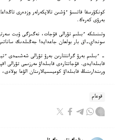
كونكۋرسقا قاتىسۋ ءۇشىن تالاپكەرلەر وزدەرى تاڭداع
بەرۋى كەرەك.
وتىنىشكە ءبىلىم تۋرالى قۇجات، نەگىزگى ۇبت سەرت
سونداي-اق بار بولعان جاعدايدا جەڭىلدىك ساناتىن ر
- ءبىلىم بەرۋ گرانتتارىن بەرۋ تۋرالى شەشىمدى ءتي
قابىلدايدى. قۇجاتتاردى قابىلداۋ مەرزىمى تۋرالى اق
ورىندارىنىڭ قابىلداۋ كوميسسيالارىنان الۋعا بولادى،
قوعام