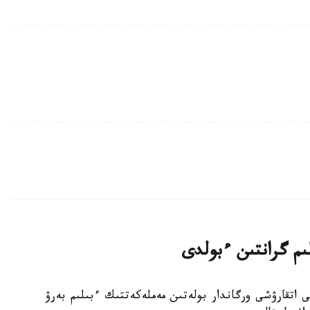
لىم گرانتىن ءبولدى
ا جەرگىلىكتى اتقارۋشى ورگاندار بولەتىن مەملەكەتتىك ءبىلىم بەرۋ