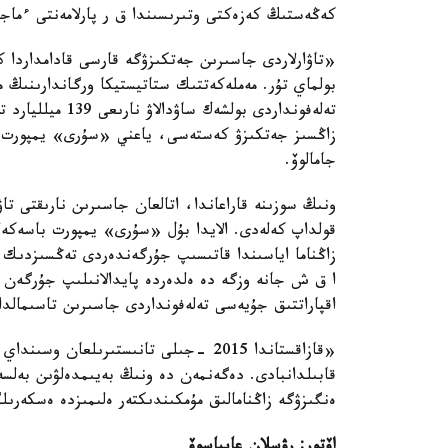
كەڭەستىڭ كەزەكتى وتىرىسىندا ق ر پارلامەنتى ءماجىل
«تاۋارلاردى جاسىرىن جەتكىزۋگە قارسى قادامداردا 
بولماي تۇر. مەملەكەتتىك ستاتيستيكا ورگاندارىنىڭ م
تەلەفونداردى بولش
زاڭسىز جەتكىزۋ كەستەسى، ياعني «سۇرى» يمپورت و
جامالوۆ.
ونىڭ سوزىنە قاراعاندا، اتالعان جاسىرىن نارىقتى تاۋ
قولداپ كەلەدى. الايدا بۇل «سۇرى» يمپورت باسەكە
زاڭناما اياسىندا قاتىسىپ جۇرگەندەردى تەڭسىزدىك جا
ا ق ش جانە وزگە دە ەلدەردە پايدالانىلىپ جۇرگەن م
اقپاراتتىق جۇيەسى تەلەفونداردى جاسىرىن تاسىمالداۋ
«قازاقستاندا 2015 -جىلى تانىستىرىلعا
قابىلدانبادى. دەگەنمەن دە ونىڭ بەيىمدەلۋىن بەلسە
ەنگىزۋگە زاڭنامالىق مۇمكىندىكتەر ەلىمىزدە ەسكەر
اۆتور: رۋسلان عابباسوۆ