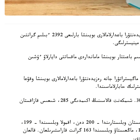
بيىل اكىمدىكتەر باكالاۆريات، ماگيستراتۋرا جانە رەزيدەنتۋرا باعدارلامالارى بويىنشا بارلىعى 2392 ءبىلىم گرانتىن
مينيسترلىگى.
 باعىتتار بويىنشا مامانداردى ماقساتتى دايارلاۋ ءۇشىن
گيستراتۋرا جانە رەزيدەنتۋرا باعدارلامالارى بويىنشا وقۋعا
ەڭ كوپ گرانت استانا قالاسىندا قاراستىرىلعان - 303. شىمكەنت قالاسىنىڭ اكىمدىگى 285، شىعىس قازاقستان
باتىس قازاقستان وبلىسىندا – 211، اباي جانە تۇركىستان وبلىستارىندا – 200 دەن، اقمولا وبلىسىندا – 199،
قاراعاندى وبلىسىندا – 198، اتىراۋ وبلىسىندا – 187، ماڭعىستاۋ وبلىسىندا 163 گرانت قاراستىرىلعان. قالعان