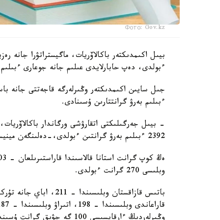
Фото: Gov.kz
ءبولدى، دەپ حابارلايدى عىلىم جانە جوعارى ءبىلىم 
جىل سايىن اكىمدىكتەر وڭىرلەرگە قاجەتتى جانە باسىم
ءبىلىم بەرۋ گرانتتارىن ۇسىنادى.
- بيىل جەرگىلىكتى اتقارۋشى ورگاندار باكالاۆريات، ما
2392 ءبىلىم بەرۋ گرانتىن ءبولدى،-دەلىنگەن مينيسترلىك حابارلاماسىندا.
وبلىسى 270 گرانت ءبولدى.
وڭىرلەردىڭ ءارقايسىسى 100 گە جۋىق گرانت ۇسىندى.