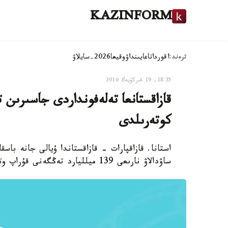
KAZINFORM
ترەند:
اقوردا
تاعايىنداۋ
وقيعا
2026-سايلاۋ
18:35, 19 قىركۇيەك 2016
قازاقستانعا تەلەفونداردى جاسىرىن
كوتەرىلدى
استانا. قازاقپارات - قازاقستاندا ۇيالى جانە با
ساۋدالاۋ نارىعى 139 ميلليارد تەڭگەنى قۇراپ وتىر.