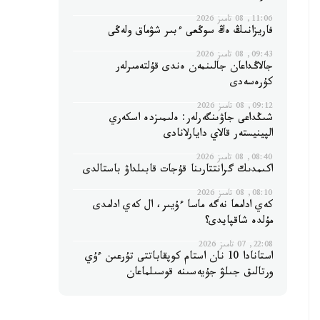
11:06, 08 تامىز 2026
فاريزانىڭ ەڭ سوڭعى ءبىر شۋماق ولەڭى
09:43, 08 تامىز 2026
جالاڭداعان جالىنمەن ەندى قۇلتەمىرلەر
كۇرەسەدى
09:12, 08 تامىز 2026
شىڭداعى جاۋىنگەرلەر: ەلىمىزدە اسكەري
الپينيستەر قالاي دايارلانادى
08:40, 08 تامىز 2026
اكىمدىك گرانتتارىنا قۇجات قابىلداۋ باستالدى
08:10, 08 تامىز 2026
كەي ادامعا نەگە ماسا ءۇيىر، ال كەي ادامدى
مۇلدە شاقپايدى؟
22:08, 07 تامىز 2026
استانادا 10 نان استام كوپقاباتتى تۇرعىن ءۇي
ورتالىق جىلۋ جۇيەسىنە قوسىلماعان