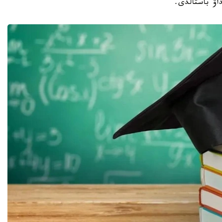
داۋ باستالدى.