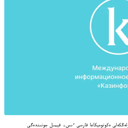
ولەڭكەلى ەكونوميكاعا قارسى ءىس- قيمىل جونىندەگى