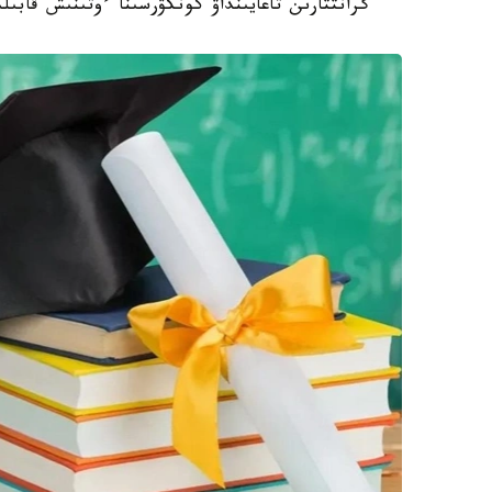
گرانتتارىن تاعايىنداۋ كونكۋرسىنا ءوتىنىش قابىل