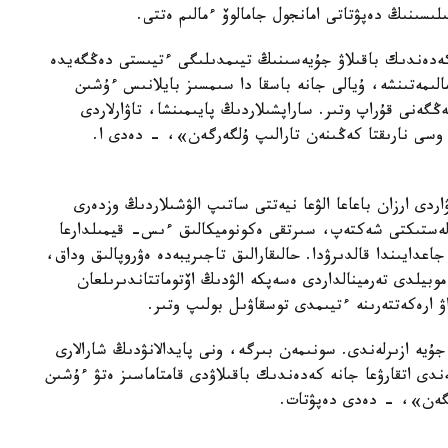
ىسىنىڭ دەپۋتاتى امانجول جامالوۆ ءمالىم ەتتى.
كەدەندىك باقىلاۋ جۇيەسىنىڭ تيىمدىلىگى ءتيىستى دەڭگەيدە
الىمەتىنشە، ۇيالى جانە باسقا دا سىمسىز بايلانىس ءۇشىن
ەك ساۋدالاۋ نارىعى 139 ميلليارد تەڭگەنى قۇراپ وتىر. ساراپشىلاردىڭ پايىمىنشا، تاۋارلاردى
سى نارىقتا كەڭىنەن تارالىپ ۇلگەرگەن»، - دەدى ا.
اردى ارزان باعاعا الۋعا نيەتتى ساتىپ الۋشىلاردىڭ وزدەرى
لەستىكتى شەكتەپ، سىرتقى ەكونوميكالىق ءىس- قيمىلدارعا
عدايىندا قالدىرۋدا. حالىقارالىق تاجىريبەدە ەۋروپالىق وداق،
وبيلدى تەرمينالداردى ەسەپكە الۋدىڭ اۆتوماتتاندىرىلعان
 ارەكەتتەرىنە ءتيىمدى توسقاۋىل بولىپ وتىر.
ن وسىنداي جۇيە ازىرلەندى. سونىمەن بىرگە، ونى پايدالانۋدىڭ شارالارى
ندى اتقارۋعا جانە كەدەندىك باقىلاۋدى قامتاماسىز ەتۋ ءۇشىن
ىلگەن»، - دەدى دەپۋتات.