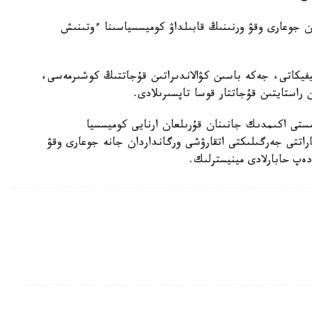
ان جوعارى وقۋ ورنىنىڭ قابىلداۋ كوميسسياسىنا ءوتىنىش
يفيكاتى، جەكە باسىن كۋالاندىراتىن قۇجاتتىڭ كوشىرمەسى،
استايتىن قۇجاتتار قوسا تاپسىرىلادى.
ىستى اكىمدىك جانىنان قۇرىلعان ارنايى كوميسسيا
پاراتتى جەرگىلىكتى اتقارۋشى ورگانداردان جانە جوعارى وقۋ
 دەپ حابارلادى مينيسترلىك.