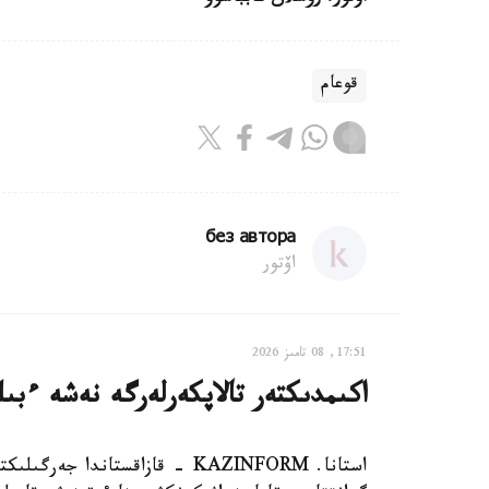
قوعام
без автора
اۆتور
17:51, 08 تامىز 2026
اكىمدىكتەر تالاپكەرلەرگە نەشە ءبى
استانا. KAZINFORM - قازاقستاند