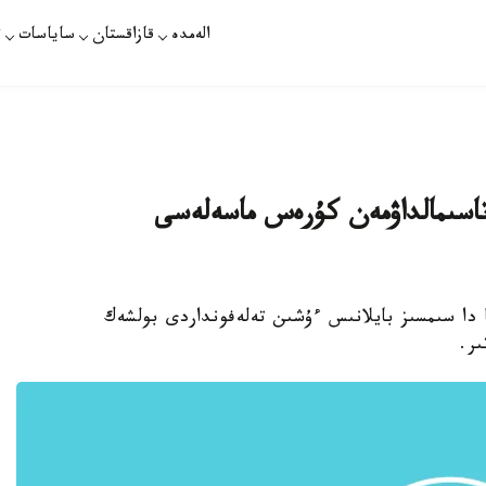
الەمدە
قازاقستان
ساياسات
ت
 تاسىمالداۋمەن كۇرەس ماسەلەسى
سقا دا سىمسىز بايلانىس ءۇشىن تەلەفونداردى بولشەك