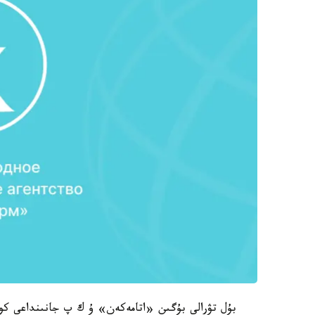
بۇل تۋرالى بۇگىن «اتامەكەن» ۇ ك پ جانىنداعى ك