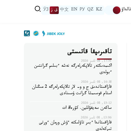
الداۋ
KZ
QZ
РУ
EN
中文
ق ز
ЎЗ
تاقىرىپقا قاتىستى
17:51, 08 تامىز 2026
اكىمدىكتەر تالاپكەرلەرگە نەشە ءبىلىم گرانتىن
ءبولدى
16:38, 08 تامىز 2026
قازاقستاندىق ج و و- لار تالاپكەرلەرگە 2 مىڭنان
استام قوسىمشا گرانت ۇسىنادى
15:12, 08 تامىز 2026
ساكەن سەيفۋللين. كۇرەڭ ات
13:06, 08 تامىز 2026
قازاقستاندا ءبىر تاۋلىكتە ءۇش ورمان ءورتى
تىركەلدى