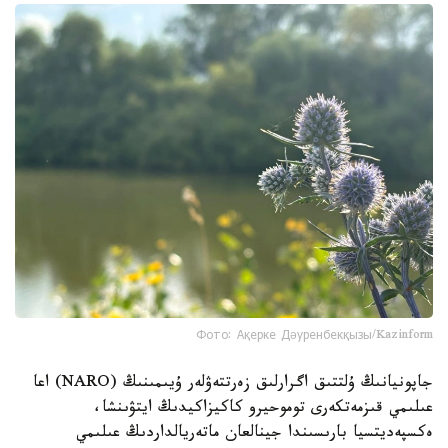
Фото: Ақерке Дәуренбекқызы/Kazinform
جاپونيانىڭ ۇلتتىق اگرارلىق زەرتتەۋلەر ۇيىمىنىڭ (NARO) اعا
عىلىمي قىزمەتكەرى توموحيرو كاكيزاكيدىڭ ايتۋىنشا،
ەكسپەديتسيا بارىسىندا جينالعان ماتەريالداردىڭ عىلىمي