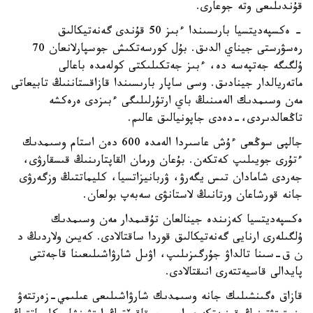
قۇندىلىعى وتە جوعارى.
- ەكسپەديتسيا بارىسىندا ءبىز 50 قۇندى گەنەتيكالىق
رەسۋرستى جيناي الدىق. بۇل كورسەتكىش جوسپارلانعان 70
ۇلگىگە جەتپەسە دە، ءبىز جەتكىلىكتى كولەمدە باعالى
ماتەريالدار جينادىق. وسى ساپار بارىسىندا قازاقستاننىڭ تابيعاتى
مەن وسىمدىك الەمىنىڭ باي ارتۇرلىلىگى ءبىزدى ەرەكشە
تاڭعالدىردى،-دەدى جاپونيالىق عالىم.
جالپى سوڭعى ءۇش عاسىردا الەمدە 600 دەن استام وسىمدىك
ءتۇرى جويىلىپ كەتكەن. بۇعان ورمان القاپتارىنىڭ قىسقارۋى،
جەردى شامادان تىس يگەرۋ، ۋربانيزاتسيا، كليماتتىڭ وزگەرۋى
جانە قورشاعان ورتانىڭ لاستانۋى سەبەپ بولعان.
ەكسپەديتسيا كەزىندە جينالعان تۇقىمدار مەن وسىمدىك
ۇلگىلەرى ارنايى گەنەتيكالىق قوردا ساقتالادى. كەيىن ولاردىڭ د
ن ق-سىنا تالداۋ جۇرگىزىلىپ، اۋىل شارۋاشىلىعىنا قاجەتتى
پايدالى قاسيەتتەرى انىقتالادى.
قازاق ەگىنشىلىك جانە وسىمدىك شارۋاشىلىعى عىلىمي-زەرتتەۋ