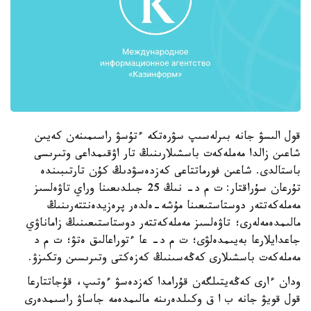
قول الىسۋ جانە بىرلەسىپ سۋرەتكە ءتۇسۋ راسىمىنەن كەيىن
شاعىن زالدا مەملەكەت باسشىلارىنىڭ تار اۋقىمداعى وتىرىسى
باستالدى. شاعىن فورماتتاعى كەزدەسۋدىڭ كۇن تارتىبىندە
تۇرعان سۇراقتار: ت م د- نىڭ 25 جىلدىعىنا وراي تاۋەلسىز
مەملەكەتتەر دوستاستىعىنا مۇشە-ەلدەر پرەزيدەنتتەرىنىڭ
مالىمدەمەلەرى؛ تاۋەلسىز مەملەكەتتەر دوستاستىعىنىڭ زاماناۋي
جاعدايلارعا بەيىمدەلۋى؛ ت م د- عا ءتوراعالىق ەتۋ؛ ت م د
مەملەكەت باسشىلارى كەڭەسىنىڭ كەزەكتى وتىرىسىن وتكىزۋ.
ودان ءارى كەڭەيتىلگەن قۇرامدا كەزدەسۋ ءوتىپ، قۇجاتتارعا
قول قويۋ جانە ب ا ق وكىلدەرىنە مالىمدەمە جاساۋ راسىمدەرى