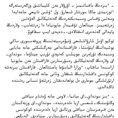
- ءبىزدىڭ ماقساتىمىز - اۋرۋلار مەن كليماتتىق وزگەرىستەرگە
ءتوزىمدى جاڭا سورتتار شىعارۋ. ول ءۇشىن تابيعي جاعدايدا
وسەتىن ۇقساس وسىمدىكتەردىڭ گەنەتيكالىق الەۋەتىن
زەرتتەيمىز. جينالعان تۇقىمدار جاپونيادا دا زەرتتەلىپ، ولاردىڭ
پايدالى گەندەرى انىقتالادى،-دەيدى ايىپ ىسقاقوۆ.
توكيو اۋىل شارۋاشىلىعى ۋنيۆەرسيتەتىنىڭ پروفەسسورى ساكي
يوشيدانىڭ ايتۋىنشا، قازاقستانداعى جەرگىلىكتى جانە جابايى
وسىمدىك تۇرلەرىن جويىلىپ كەتپەي تۇرىپ جيناۋعا، سونداي-
اق ولاردىڭ گەنەتيكالىق رەسۋرستارىن قازاقستان مەن جاپونيا
اراسىندا ساقتاپ، ءوزارا الماسۋعا باعىتتالعان. قازاقستان بىرنەشە
كوكونىس داقىلدارىنىڭ شىققان وتانى جانە گەنەتيكالىق
ارتۇرلىلىگى جوعارى ەل بولعاندىقتان زەرتتەۋ نىسانى رەتىندە
تاڭدالدى.
- ءبىز سونداي-اق ميانما، لاوس جانە ۆەتنام سياقتى
وڭتۇستىك-شىعىس ازيا ەلدەرىندە، سونداي-اق وزبەكستان
مەن قىرعىزستان سياقتى ورتالىق ازيا ەلدەرىندە كوكونىس
داقىلدارىنىڭ گەنەتيكالىق رەسۋرستارىن جينادىق. الدىڭعى