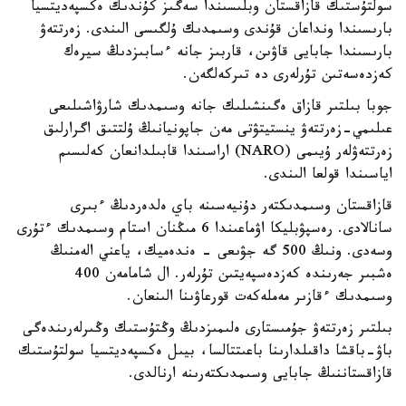
سولتۇستىك قازاقستان وبلىسىندا سەگىز كۇندىك ەكسپەديتسيا
بارىسىندا ونداعان قۇندى وسىمدىك ۇلگىسى الىندى. زەرتتەۋ
بارىسىندا جابايى قاۋىن، قاربىز جانە ءسابىزدىڭ سيرەك
كەزدەسەتىن تۇرلەرى دە تىركەلگەن.
جوبا بىلتىر قازاق ەگىنشىلىك جانە وسىمدىك شارۋاشىلىعى
عىلىمي-زەرتتەۋ ينستيتۋتى مەن جاپونيانىڭ ۇلتتىق اگرارلىق
زەرتتەۋلەر ۇيىمى (NARO) اراسىندا قابىلدانعان كەلىسىم
اياسىندا قولعا الىندى.
قازاقستان وسىمدىكتەر دۇنيەسىنە باي ەلدەردىڭ ءبىرى
سانالادى. رەسپۋبليكا اۋماعىندا 6 مىڭنان استام وسىمدىك ءتۇرى
وسەدى. ونىڭ 500 گە جۋىعى - ەندەميك، ياعني الەمنىڭ
ەشبىر جەرىندە كەزدەسپەيتىن تۇرلەر. ال شامامەن 400
وسىمدىك ءقازىر مەملەكەت قورعاۋىنا الىنعان.
بىلتىر زەرتتەۋ جۇمىستارى ەلىمىزدىڭ وڭتۇستىك وڭىرلەرىندەگى
باۋ-باقشا داقىلدارىنا باعىتتالسا، بيىل ەكسپەديتسيا سولتۇستىك
قازاقستاننىڭ جابايى وسىمدىكتەرىنە ارنالدى.