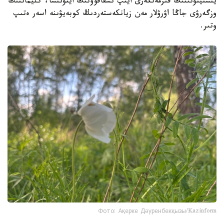
ينستيتۋتىنىڭ قىزمەتكەرى ايىپ ىسقاقوۆتىڭ ايتۋىنشا، كليماتتىڭ
وزگەرۋى جاڭا اۋرۋلار مەن زيانكەستەردىڭ كوبەيۋىنە اسەر ەتىپ
وتىر.
Фото: Ақерке Дәуренбекқызы/Kazinform