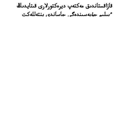
قازاقستاندىق مەكتەپ ديرەكتورلارى قىتايدىڭ
ءبىلىم جۇيەسىندەگى جاساندى ينتەللەكت
تاجىريبەسىن مەڭگەردى
استانا. KAZINFORM - قازاقستاندىق مەكتەپ ديرەكتورلارى
قىتايدا وتكەن حالىقارالىق سەميناردا جاساندى ينتەللەكتتى
ءبىلىم بەرۋ جۇيەسىنە ەنگىزۋدىڭ وزىق تاجىريبەسىمەن
تانىستى، دەپ حابارلايدى وقۋ-اعارتۋ مينيسترلىگى.