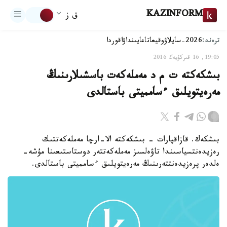
KAZINFORM
ق ز
ترەند:
2026-سايلاۋ
وقيعا
تاعايىنداۋ
اقوردا
19:05, 16 قىركۇيەك 2016
بىشكەكتە ت م د مەملەكەت باسشىلارىنىڭ
مەرەيتويلىق ءسامميتى باستالدى
بىشكەك. قازاقپارات - بىشكەكتە الا-ارچا مەملەكەتتىك
رەزيدەنتسياسىندا تاۋەلسىز مەملەكەتتەر دوستاستىعىنا مۇشە-
ەلدەر پرەزيدەنتتەرىنىڭ مەرەيتويلىق ءسامميتى باستالدى.