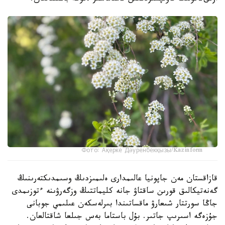
Фото: Ақерке Дәуренбекқызы/Kazinform
قازاقستان مەن جاپونيا عالىمدارى ەلىمىزدىڭ وسىمدىكتەرىنىڭ
گەنەتيكالىق قورىن ساقتاۋ جانە كليماتتىڭ وزگەرۋىنە ءتوزىمدى
جاڭا سورتتار شىعارۋ ماقساتىندا بىرلەسكەن عىلىمي جوبانى
جۇزەگە اسىرىپ جاتىر. بۇل باستاما بەس جىلعا شاقتالعان.