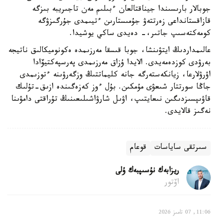
جوبالار بارىسىندا جيناقتالعان ءبىلىم مەن تاجىريبە بىزگە
قازاقستانداعى زەرتتەۋ جۇمىستارىن ءتيىمدى جۇرگىزۋگە
كومەكتەسىپ جاتىر،- دەيدى ساكي يوشيدا.
عالىمداردىڭ ايتۋىنشا، جوبا قىسقا مەرزىمدە ەكونوميكالىق ناتيجە
بەرۋدى كوزدەمەيدى. الايدا ۇزاق مەرزىمدى پەرسپەكتيۆادا
اۋرۋلارعا، زيانكەستەرگە جانە كليماتتىڭ وزگەرۋىنە ءتوزىمدى
جاڭا سورتتار شىعۋى مۇمكىن. بۇل ءوز كەزەگىندە ازىق-تۇلىك
قاۋىپسىزدىگىن نىعايتىپ، اۋىل شارۋاشىلىعىنىڭ تۇراقتى دامۋىنا
نەگىز قالايدى.
سىرتقى ساياسات
قوعام
ريزابەك نۇسىپبەك ۇلى
اۆتور
11:06, 07 تامىز 2026