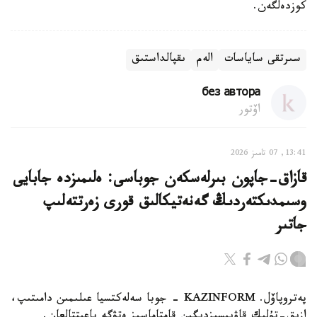
كوزدەلگەن.
سىرتقى ساياسات
الەم
ىقپالداستىق
без автора
اۆتور
13:41, 07 تامىز 2026
قازاق-جاپون بىرلەسكەن جوباسى: ەلىمىزدە جابايى
وسىمدىكتەردىڭ گەنەتيكالىق قورى زەرتتەلىپ
جاتىر
پەتروپاۆل. KAZINFORM - جوبا سەلەكتسيا عىلىمىن دامىتىپ،
ازىق-تۇلىك قاۋىپسىزدىگىن قامتاماسىز ەتۋگە باعىتتالعان.