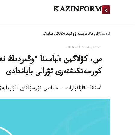
KAZINFORM
ترەند:
اقوردا
تاعايىنداۋ
وقيعا
2026-سايلاۋ
18:21, 14 شىلدە 2016
س. كۋلاگين ەلباسىنا ءوڭىردىڭ نە
كورسەتكىشتەرى تۋرالى باياندادى
استانا. قازاقپارات - ەلباسى نۇرسۇلتان نازارباي