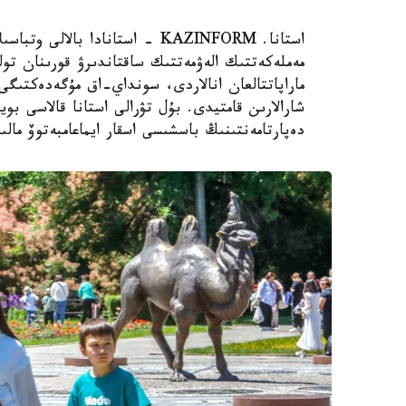
استانا. KAZINFORM - استانادا ب
مەملەكەتتىك الەۋمەتتىك ساقتاندىرۋ قورىنان تول
ماراپاتتالعان انالاردى، سونداي-اق مۇگەدەكتىگى ب
شارالارىن قامتيدى. بۇل تۋرالى استانا قالاسى بويى
دەپارتامەنتىنىڭ باسشىسى اسقار ايماعامبەتوۆ مالى