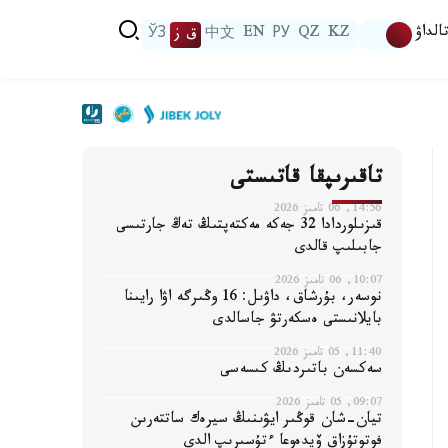
الداۋ
KZ
QZ
РУ
EN
中文
ق ز
ЎЗ
تاقىرىپقا قاتىستى
14:56, 06 تامىز 2026
قىزىلوردادا 32 جەكە مەكتەپتىڭ تەڭ جارتىسى
جابىلىپ قالدى
10:07, 06 تامىز 2026
نوسەر، بۇرشاق، داۋىل: 16 وڭىرگە اۋا رايىنا
بايلانىستى ەسكەرتۋ جاسالدى
11:40, 05 تامىز 2026
سەكسەن باتىردىڭ كىسەسى
09:07, 05 تامىز 2026
تيان-شان قوڭىر ايۋىنىڭ سيرەك ساتتەرىن
فوتوتۇزاق ۆيدەوعا ءتۇسىرىپ الدى