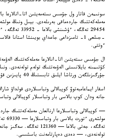
تەڭگە، - دەدى سپيكەر استانا قالاسىنىڭ كوممۋنيكاتسي
سونىمەن قاتار ول جۇمىس ىستەمەيتىن اتا-انالارعا بال
ءوتتى.
ال جۇمىس ىستەيتىن اتا-انالارعا مەملەكەتتىك الەۋمەت
كۇتىمىنە بايلانىستى الەۋمەتتىك تولەم تولەنەدى. ون
جۇرگىزىلگەن ورتاشا ايلىق تابىستىڭ 40 پايىزىن قۇرايدى.
اسقار ايماعامبەتوۆ كوپبالالى وتباسىلاردى قولداۋ شارا
جانە ودان كوپ بالاسى بار وتباسىلار كوپبالالى وتباس
— كوپبالالى وتباسىلارعا ارنالعان مەملەكەتتىك جاردە
تولەنەدى، — دەدى دەپارتامەنت باسشىسى.