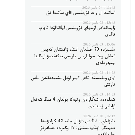
11:42, 04 تامىز 2026
الماتىدا ل ر ت قۇرىلىسى قاي ساتىدا تۇر
15:42, 03 تامىز 2026
زايسانداعى اۋەجاي قۇرىلىسى اياقتالۋعا تاياپ
قالدى
15:06, 03 تامىز 2026
ەلىمىزدە 70 جىلدان استام ۋاقىتتان كەيىن
العاش رەت جولبارىس تاريحي مەكەندەۋ ارەالىنا
جىبەرىلدى
14:52, 03 تامىز 2026
اباي وبلىسىندا تاعى ءبىر اۋىل ىشىمدىكتەن باس
تارتتى
14:23, 03 تامىز 2026
شىلدەدە شەكارادان وتپەك بولعان 4 مىڭ شەتەل
ازاماتى ۇستالدى
07:12, 03 تامىز 2026
نايزاعاي، شاڭدى داۋىل جانە 42 گرادۋسقا
دەيىنگى اپتاپ ىستىق: 17 وڭىردە ەسكەرتۋ