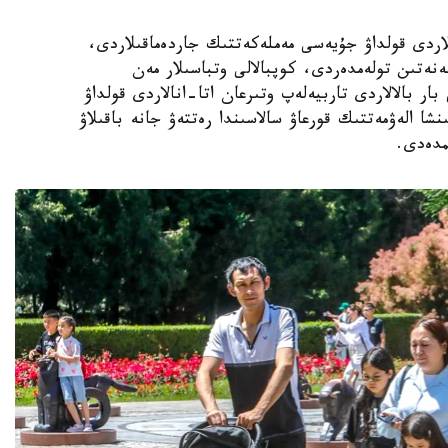
الالى وتباسىلاردى قولداۋ جۇيەسى مەملەكەتتىك جاردەماقىلاردى،
ەنەتىن تولەمدەردى، كوپبالالى وتباسىلار مەن
ار بالالاردى تاربيەلەپ وتىرعان اتا-انالاردى قولداۋ
نشا الەۋمەتتىك قورعاۋ سالاسىندا رەتتەۋ جانە باقىلاۋ
مدەدى.