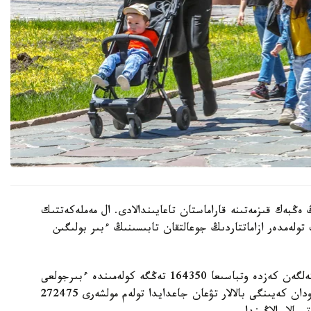
 ەڭبەك قىزمەتىنە قاراماستان تاعايىندالادى. ال مەملەكەتتىك
 تولەمدەر ازاماتتاردىڭ جوعالتقان تابىسىنىڭ ءبىر بولىگىن
- ءبىرىنشى، ەكىنشى جانە ءۇشىنشى بالا دۇنيەگە كەلگەن كەزدە وتباسىعا 164350 تەڭگە كولەمىندە ءبىرجولعى
مەملەكەتتىك جاردەماقى تولەنەدى. ءتورتىنشى جانە ودان كەيىنگى بالالار تۋعان جاعدايدا تولەم مولشەرى 272475