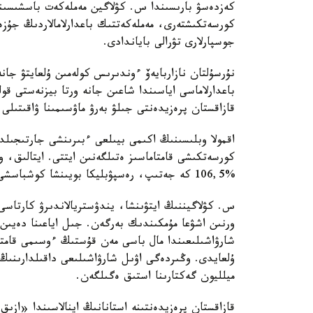
كەزدەسۋ بارىسىندا س. كۋلاگين مەملەكەت باسشىسىن
كورسەتكىشتەرى، مەملەكەتتىك باعدارلامالاردىڭ جۇزە
جوسپارلارى تۋرالى باياندادى.
نۇرسۇلتان نازاربايەۆ ءوندىرىس كولەمىن ۇلعايتۋ ج
باعدارلاماسى اياسىندا شاعىن جانە ورتا بيزنەستى قول
قازاقستان پرەزيدەنتى جىلۋ بەرۋ ماۋسىمىنا ۋاقىتىلى 
اقمولا وبلىسىنىڭ اكىمى بيىلعى ءبىرىنشى جارتىجىلدى
كورسەتكىشى قامتاماسىز ەتىلگەنىن ايتتى. ايتالىق،
%106,5 كە جەتىپ، رەسپۋبليكا بويىنشا كوشباسشى كورسەتكىشكە اينالدى.
شارۋاشىلىعىندا مال باسى مەن قۇستىڭ ءوسىمى قامتا
ميلليون گەكتارىنا استىق ەگىلگەن.
قازاقستان پرەزيدەنتىنە استانانىڭ اينالاسىندا «ازى