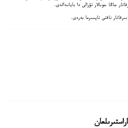
ار جاڭا جوبالار تۋرالى دا باياندالدى.
رقاتار ناقتى تاپسىرما بەردى.
اراستىرىلعان