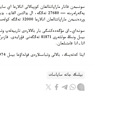
سونىمەن قاتار ماراپاتتالعان كوپبالالى انالارعا اي 
وردەنىمەن ماراپاتتالعان انالارعا 32000 تەڭگە كولەمىندە جاردەماقى تولەنەدى.
سونداي-اق مۇگەدەكتىگى بار بالالاردى تاربيەلەپ وتى
اتا-انا قامتىلعان.
ايتا كەتەيىك، بالالى وتباسىلاردى قولداۋعا بيىل 974 ميلليارد تەڭگە ءبولىندى.
بيلىك جانە ساياسات
باقىتجول كاكەش