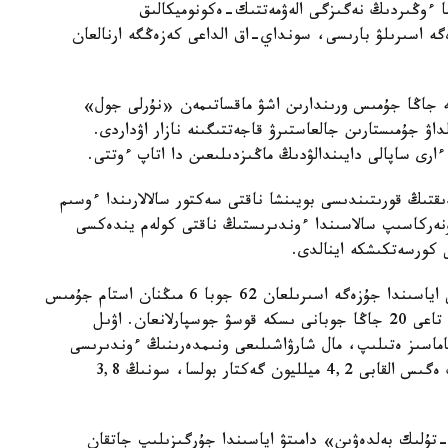
ا ءوڭىردىڭ نەگىزگى الەۋمەتتىك-ەكونوميكالىق
گە اسىرىلۋ بارىسى، سونداي-اق الداعى كەزەڭگە ارنالعان
انە جاڭا جۇمىس ورىندارىن اشۋ ماقساتىمەن «نۇرلى جول»
داۋ جۇمىستارىن جالعاستىرۋ قاجەتتىگىنە نازار اۋداردى.
ءارى ساپالى دايىندالۋدىڭ ماڭىزدىلىعىن دا اتاپ ءوتتى.
قتىڭ قورىتىندىسى بويىنشا ناقتى سەكتور سالالارىندا ءوسىم
 ونەركاسىپ سالاسىندا ءوندىرىستىڭ ناقتى كولەم يندەكسى
س. كۋلاگيننىڭ ايتۋىنشا، يندۋستريالاندىرۋ كارتاسى اياسىندا جۇزەگە اسىرىلعان 62 جوبا 6 مىڭنان استام جۇمىس
ورنىن اشۋعا مۇمكىندىك بەرگەن. جىل اياعىنا دەيىن تاعى 20 جاڭا جوبانى ىسكە قوسۋ جوسپارلانعان. اۋىل
ماسىز ەتىلىپ، مال شارۋاشىلىعى ونىمدەرىنىڭ ءوندىرىسى
ۇلعايدى. وڭىردەگى اۋىل شارۋاشىلىعى داقىلدارىنىڭ ەگىس القابى 4,2 ميلليون گەكتار بولسا، سونىڭ 3,8
ق-تۇلىك بەلدەۋىن» دامىتۋ اياسىندا جۇرگىزىلىپ جاتقان