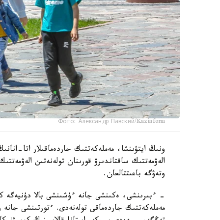
Фото: Александр Павский/Kazinform
ونىڭ ايتۋىنشا، مەملەكەتتىك جاردەماقىلار اتا-انانىڭ
الەۋمەتتىك ساقتاندىرۋ قورىنان تولەنەتىن الەۋمەتتىك
وتەۋگە باعىتتالعان.