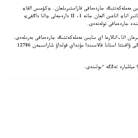
سايىن مەملەكەتتىك جاردەماقى قاراستىرىلعان. «كۇمىس القا»
يەگەرلەرىنە — 27680 تەڭگە، ال «التىن القا»، «باتىر انا» اتاعىن العان جانە 1، II دارەجەلى «انا داڭقى»
رعان اتا-انالارعا اي سايىن مەملەكەتتىك جاردەماقى بەرىلەدى.
بيىل ونىڭ مولشەرى 81871 تەڭگەنى قۇرايدى. قازىرگى ۋاقىتتا استانا قالاسىندا مۇنداي قولداۋ شاراسىمەن 12786