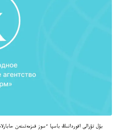
بۇل تۋرالى اقوردانىڭ باسپا ءسوز قىزمەتىنەن حابارلا