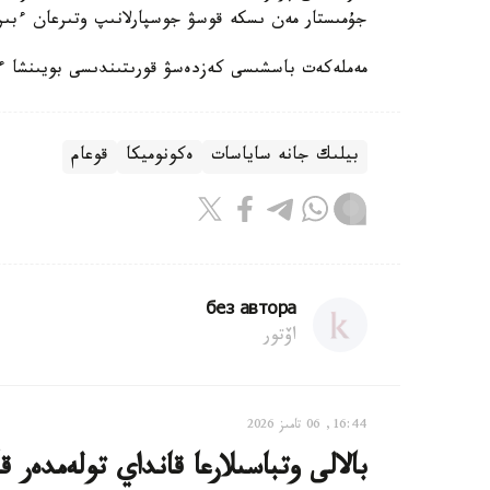
جۇمىستار مەن ىسكە قوسۋ جوسپارلانىپ وتىرعان ءبىرقات
مەملەكەت باسشىسى كەزدەسۋ قورىتىندىسى بويىنشا ءبى
بيلىك جانە ساياسات
ەكونوميكا
قوعام
без автора
اۆتور
16:44, 06 تامىز 2026
بالالى وتباسىلارعا قانداي تولەمدەر ق