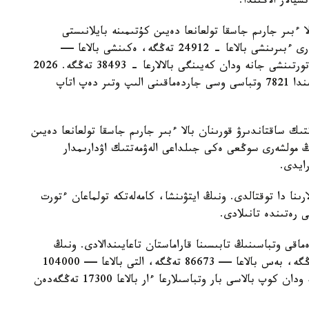
الار الاڭىندا.
ا ءبىر جارىم جاسقا تولعانعا دەيىن كۇتىمىنە بايلانىستى
مەملەكەتتىك جاردەماقى بەرىلەدى. بيىل ونىڭ مولشەرى ءبىرىنشى بالاعا - 24912 تەڭگە، ەكىنشى بالاعا —
29454 تەڭگە، ءۇشىنشى بالاعا - 33952 تەڭگە، ءتورتىنشى جانە ودان كەيىنگى بالالارعا - 38493 تەڭگە. 2026
-جىلعى 1- تامىزداعى جاعداي بويىنشا استانا قالاسىندا 7821 وتباسى وسى جاردەماقىنى الىپ وتىر دەپ اتاپ
تىك ساقتاندىرۋ قورىنان بالا ءبىر جارىم جاسقا تولعانعا دەيىن
ىڭ مولشەرى سوڭعى ەكى جىلداعى الەۋمەتتىك اۋدارىمدار
لارىنا دا توقتالدى. ونىڭ ايتۋىنشا، كامەلەتكە تولماعان ءتورت
ى رەتىندە تانىلادى.
ماقى وتباسىنىڭ تابىسىنا قاراماستان تاعايىندالادى. ونىڭ
مولشەرى ءتورت بالاسى بار وتباسىلارعا — 69330 تەڭگە، بەس بالاعا — 86673 تەڭگە، التى بالاعا — 104000
تەڭگە، جەتى بالاعا — 121360 تەڭگە. سەگىز جانە ودان كوپ بالاسى بار وتباسىلارعا ءار بالاعا 17300 تەڭگەدەن