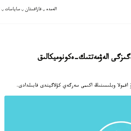
الەمدە
قازاقستان
ساياسات
ت
گىزگى الەۋمەتتىك-ەكونوميكالىق
ەۆ اقمولا وبلىسىنىڭ اكىمى سەرگەي كۋلاگيندى قابىلدادى.