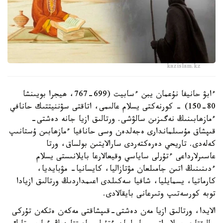
kazislam.kz
ءابۋ حانيفا نۇعمان يبن ءسابيت (699-767، ھيجرا بويىنشا
80-150) - كورنەكتى يسلام عالىمى، اتاقتى سۋننيتتىك حانافي
ءمازھابىنىڭ نەگىزىن سالۋشى. ورتالىق ازيا جانە دەشتى-
قىپشاق مۇسىلماندارى ەجەلدەن وسى حانافيا ءمازھابىن ۇستانىپ
كەلەدى. تاريحي دەرەكتەردى سارالايتىن بولساق، ورتا
عاسىرلارداعى ءتۇرلى ساياسي وقيعالارعا بايلانىستى يسلام
ءدىنىنىڭ اتىن جامىلعان مۋتازاليا، كايسانيا- مۋبايديا،
كارماتيا، يسمايليا، شافيا سەكىلدى اعىمداردىڭ ورتالىق ازيادا
توبە كورسەتىپ وتىرعانى بايقالادى.
الايدا، ورتالىق ازيا مەن دەشتى-قىپشاقتى مەكەن ەتكەن تۇركى