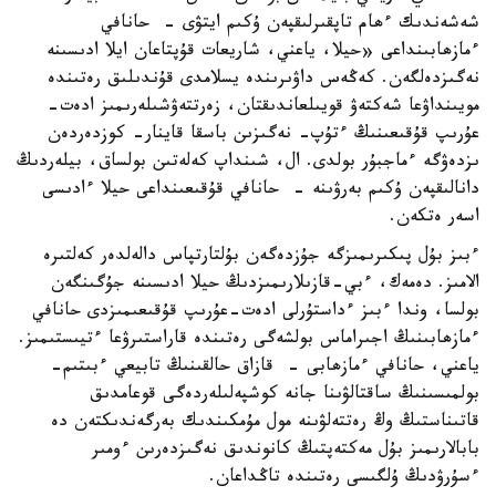
شەشەندىك ءھام تاپقىرلىقپەن ۇكىم ايتۋى - حانافي
ءمازھابىنداعى «حيلا، ياعني، شاريعات قۇپتاعان ايلا ادىسىنە
نەگىزدەلگەن. كەڭەس داۋىرىندە يسلامدى قۇندىلىق رەتىندە
مويىنداۋعا شەكتەۋ قويىلعاندىقتان، زەرتتەۋشىلەرىمىز ادەت-
عۇرىپ قۇقىعىنىڭ ءتۇپ- نەگىزىن باسقا قاينار- كوزدەردەن
ىزدەۋگە ءماجبۇر بولدى. ال، شىنداپ كەلەتىن بولساق، بيلەردىڭ
دانالىقپەن ۇكىم بەرۋىنە - حانافي قۇقىعىنداعى حيلا ءادىسى
اسەر ەتكەن.
ءبىز بۇل پىكىرىمىزگە جۇزدەگەن بۇلتارتپاس دالەلدەر كەلتىرە
الامىز. دەمەك، ءبي-قازىلارىمىزدىڭ حيلا ادىسىنە جۇگىنگەن
بولسا، وندا ءبىز ءداستۇرلى ادەت-عۇرىپ قۇقىعىمىزدى حانافي
ءمازھابىنىڭ اجىراماس بولشەگى رەتىندە قاراستىرۋعا ءتيىستىمىز.
ياعني، حانافي ءمازھابى - قازاق حالقىنىڭ تابيعي ءبىتىم-
بولمىسىنىڭ ساقتالۋىنا جانە كوشپەلىلەردەگى قوعامدىق
قاتىناستىڭ وڭ رەتتەلۋىنە مول مۇمكىندىك بەرگەندىكتەن دە
بابالارىمىز بۇل مەكتەپتىڭ كانوندىق نەگىزدەرىن ءومىر
ءسۇرۋدىڭ ۇلگىسى رەتىندە تاڭداعان.