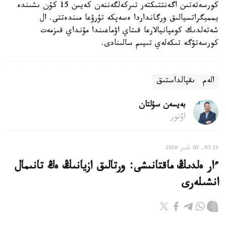
كورسەتەتىن اگەنتتىكتەر تىركەلگەننەن كەيىن 15 كۇن ىشىندە
يمميگراتسيالىق ورگانداردا ەسەپكە تۇرۋعا مىندەتتى. ال
شەتەلدىك كومپانيالارعا قىتاي اۋماعىندا مۇنداي قىزمەت
كورسەتۋگە تىكەلەي تىيىم سالىنادى.
الەم
ىقپالداستىق
بەيسەن سۇلتان
اۆتور
07:15, 05 تامىز 2026
ءار ەلدىڭ ماقتانىشى: ورتالىق ازيانىڭ ەڭ تانىمال
انشىلەرى