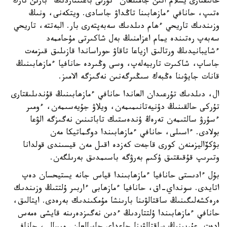
حالىقتارى يسلام اتىن جامىلعان ءتۇرلى باعىتتاردىڭ ءبارىن تارك
ەتىپ، حانافي ءمازھابىنا تاڭداۋ جاسادى. ويتكەنى، ونىڭ
وزىندىك تاريحي ءھام دىلدىك سەبەپتەرى بار. البەتتە، تاريحي
سەبەپ رەتىندە يمام اعزامنىڭ بەل شاكىرتى مۇحاممەد
ءشايبانيدىڭ ورتالىق ازياعا تاقاۋ حوراساندا قازىلىق قىزمەت
جاساپ، شاكىرت تاربيەلەپ، وسى وڭىردە حانافيا ءمازھابىنىڭ
قانات جايۋىنا ەڭبەك سىڭىرگەنىن نەگىزگە الامىز.
ال، دىلدىك تۇرعىدان العاندا حانافي ءمازھابىنىڭ قۇندىلىقتارى
تۇركى حالقىنىڭ دۇنيەتانىمىمەن، ويلاۋ جۇيەسىمەن، ءومىر
ءسۇرۋ سالتىمەن تەرەڭ ۇندەستىك تاباتىنىن نەگىزگە الۋعا
بولادى. ءاسىلى، حانافي ءمازھابىندا دوگماتيكا مەن
بۋكۆاليزمنەن كورى قاجەت كەزدە اقىل مەن قيسىندى قولدانا
وتىرىپ قۇقىقتىق ۇكىم بەرۋگە باسىمدىق بەرىلگەن.
بۇل ءادىستى حانافيا ءمازھابىندا قياس جانە يستيحسان دەپ
اتايدى. سونداي-اق، حانافيا ءمازھابى ءاربىر ۇلتتىڭ وزىندىك
ەرەكشەلىگىنىڭ ساقتالۋىنا بارىنشا مۇمكىندىك بەرەدى. ايتالىق،
حانافي ءمازھابىندا ۇلتتاردىڭ ءدىن نەگىزدەرىنە قايشى ەمەس