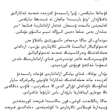
قۇجاتقا سايكەس، ۆيزا راسىمدەۋ كەزىندە نەمەسە شەكارالىق
باقىلاۋدان ءوتۋ بارىسىندا جالعان نە شىندىققا سايكەس
كەلمەيتىن مالىمەت ۇسىنعان شەتەل ازاماتتارىنا قىتايعا ءبىر
جىلدان بەس جىلعا دەيىن كىرۋگە تىيىم سالىنۋى مۇمكىن.
سونداي-اق جاڭا ەرەجەلەر ەكسپورتتىق باقىلاۋ مەن
تەحنولوگيالار اينالىمىنا قاتىستى تالاپتاردى بۇزىپ، ارەكەتى
مەملەكەتتىڭ ونەركاسىپتىك نەمەسە تەحنولوگيالىق
قاۋىپسىزدىگىنە قاتەر توندىرەتىن قىتاي ازاماتتارىنىڭ ەلدەن
شىعۋىنا شەكتەۋ قويۋدى كوزدەيدى.
بۇدان بولەك، قىتاي بيلىگى ازاماتتاردى قۇجات راسىمدەۋ
كەزىندە جانە مەملەكەتتىك شەكارادا قاۋىپتى وڭىرلەرگە ساپار
شەگۋدىڭ تاۋەكەلى تۋرالى الدىن الا ەسكەرتىپ، قاۋىپ دەڭگەيى
ەڭ جوعارى ايماقتارعا بارۋدان باس تارتۋعا شاقىرادى.
جاڭا رەگلامەنت كوشى-قون سالاسىندا قىزمەت كورسەتەتىن
ۇيىمدارعا قويىلاتىن تالاپتاردى دا كۇشەيتەدى. دەلدالدىق قىزمەت