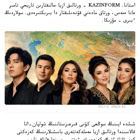
استانا. KAZINFORM - ورتالىق ازيا حالىقتارىن تاريحي تامىر
عانا ەمەس، ورتاق مادەني قۇندىلىقتار دا بىرىكتىرەدى. سولاردىڭ
ءبىرى – مۋزىكا.
Фото: aikyn.kz
شىلدە ايىنىڭ سوڭعى كۇنى قىرعىزستاننىڭ شولپان-اتا
قالاسىندا ورتالىق ازيا مەملەكەتتەرى باسشىلارىنىڭ كەزەكتى