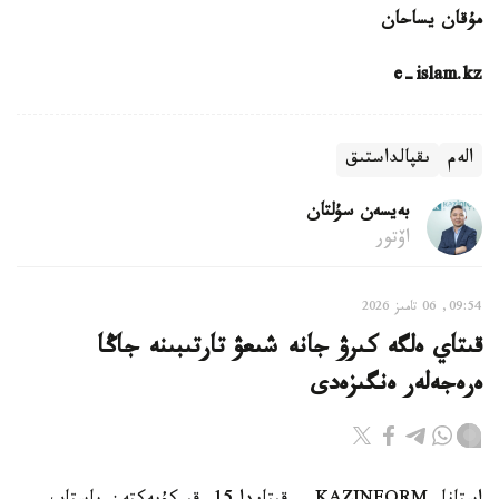
مۇقان يساحان
e-islam.kz
الەم
ىقپالداستىق
بەيسەن سۇلتان
اۆتور
09:54, 06 تامىز 2026
قىتاي ەلگە كىرۋ جانە شىعۋ تارتىبىنە جاڭا
ەرەجەلەر ەنگىزەدى