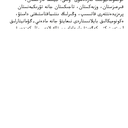
كونسۋلتاتيۆتىك كەزدەسۋى ءوتتى. جيىنعا قازاقستان،
قىرعىزستان، وزبەكستان، تاجىكستان جانە تۇرىكمەنستان
پرەزيدەنتتەرى قاتىسىپ، وڭىرلىك ىنتىماقتاستىقتى دامىتۋ،
ەكونوميكالىق بايلانىستاردى نىعايتۋ جانە مادەني-گۋمانيتارلىق
ارىپتەستىكتى كەڭەيتۋ ماسەلەلەرىن تالقىلادى. بۇل كەزدەسۋ
ورتالىق ازيا ەلدەرىنىڭ ءوزارا ىقپالداستىعى كۇن وتكەن سايىن
ارتىپ كەلە جاتقانىن تاعى ءبىر مارتە كورسەتتى.
وسىعان وراي ءوڭىردىڭ مادەني ومىرىنە دە نازار اۋدارۋدى ءجون
كوردىك. ءار حالىقتىڭ بولمىسىن تانىتاتىن باستى
قۇندىلىقتاردىڭ ءبىرى - مۋزىكا. سوندىقتان ورتالىق ازيانىڭ
بەس مەملەكەتىنەن ءوز ەلىندە كەڭىنەن تانىلعان،
شىعارماشىلىعىنىڭ نەگىزگى بولىگىن انا تىلىندە ورىندايتىن
ەسترادا انشىلەرىنە شولۋ ۇسىنامىز.
قازاقستان
. ديماش قۇدايبەرگەن 1994 -جىلى اقتوبە قالاسىندا
دۇنيەگە كەلگەن. مۋزىكانتتار وتباسىندا وسكەن ونەرپاز بالا
كەزىنەن ءان ايتىپ، حالىقارالىق بايقاۋلاردا جەڭىمپاز اتاندى.
الەمدىك تانىمالدىلىققا 2017 -جىلى قىتايداعى Singer جوباسى
ارقىلى قول جەتكىزدى.