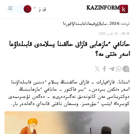
KAZINFORM
ق ز
ترەند:
2026-سايلاۋ
وقيعا
تاعايىنداۋ
اقوردا
08:38, 02 تامىز 2025
حانافي ءمازھابى قازاق حالقىنا يسلامدى قابىلداۋعا
اسەر ەتتى مە؟
استانا. قازاقپارات - قازاق حالقىنىڭ يسلام ءدىنىن قابىلداۋىنا
اسەر ەتكەن بىردەن- ءبىر فاكتور - حانافي ءمازھابىنىڭ
دوكتريناسى مەن كانوندىق نەگىزدەرى» - دەگەن تۇجىرىمدى
كوبىرەك ايتىپ ءجۇرەمىز. وسىعان ناقتى قانداي دالەلدەر بار.