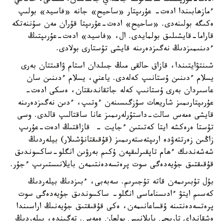
ادەت-عۇرپىنىڭ ساقتالۋىنا جاعداي جاسالعان. مىسالى، حانافي
ءمازھابىندا ادەت- عۇرىپتار «ساحيح» جانە «فاسيد» بولىپ
ەكىگە بولىنەدى. «ساحيح» ادەت-عۇرىپتا قۇران مەن سۇننەتكە
قاراما-قايشىلىق بولمايدى. ال، «فاسيد» ادەت-عۇرىپتىڭ
ءدىنىمىزدىڭ نەگىزدەرىنە قايشى تۇستارى بولادى.
شىنتۋايتىندا، قازاق حالقى مىڭ جىلدان استام ۋاقىتتان بەرى
يسلام ءدىنىن ۇستانىپ كەلەدى. ياعني، يسلام ءدىنىن سان
عاسىردان بەرى ۇستانىپ كەلە جاتقاندىقتان، ەسكى ادەت-
عۇرىپتارىمىز شاريعات سۇزگىسىنەن ءوتىپ، ءدىن نەگىزدەرىنە
قايشى ەمەس سالت-داستۇرلەرىمىز عانا ساقتالىپ قالدى. وسى
تۇستا ەرەكشە ايتا كەتىتىن ءجايت - قازاقتىڭ ادەت-عۇرىپ
زاڭىن زەرتتەۋدە ارىپتەستەرىمىز (قۇقىقتانۋشىلار) بيلەردىڭ
شەشەندىك ءھام تاپقىرلىقپەن ۇكىم بەرۋىن انگلو-ساكسوندىق
قۇقىقتىق جۇيەدەگى سوت پرەتسەدەنتىمەن بايلانىستىرىپ ءجۇر.
بۇل تۇبىرىمەن قاتە تۇجىرىم. سەبەبى، ءبىزدىڭ بيلەردىڭ
كەسىم ايتۋ ءادىسناماسى انگلو- ساكسوندىق جۇيەدەگى سوت
پرەتسەدەنتىنە ۇقساعانىمەن، ەكى قۇقىقتىق جۇيەنىڭ اراسىندا
ەشقانداي تاريحي بايلانىس بولعان ەمەس. تەگىندە، بيلەردىڭ