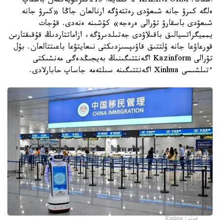
استانا. KAZINFORM - قىتايدا 15-قىركۇيەكتەن باستاپ
ەلگە كىرۋ جانە شىعۋدى رەتتەۋگە ارنالعان جاڭا «كىرۋ جانە
شىعۋدى باسقارۋ تۋرالى ەرەجە» كۇشىنە ەنەدى. قۇجات
يمميگراتسيالىق باقىلاۋدى جەتىلدىرۋگە، ازاماتتاردىڭ قۇقىقتارىن
قورعاۋعا جانە ۇلتتىق قاۋىپسىزدىكتى نىعايتۋعا باعىتتالعان. بۇل
تۋرالى Kazinform اگەنتتىگىنىڭ بەيجىڭدەگى مەنشىكتى
ءتىلشىسى Xinhua اگەنتتىگىنە سىلتەمە جاساپ حابارلادى.
فوتو: Xinhua