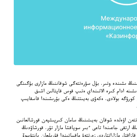
نىڭ ىشىندە وتىر. بۇل سۋرەتتەگى شوقاننىڭ مازارى بۇگىنگى
ىشىنە ادام كىرە الاتىنداي ەتىپ قوس قاپتالىن اشىق
ى كورۋگە بولادى. ەكەۋى بەيىتتىڭ ەكى بۇرىشىندا قاسقايىپ
تتەن اۋەلدە شوقان بەيىتىنىڭ سامان كىرپىشپەن قورشالعانىن
ڭ ارتقى جاعىندا تاعى ءبىر سوپاقشا مازار تۇر. قورشاۋدىڭ
ازاقتار مازاراتتاردى زەرتتەۋ ماقساتىندا قۇرىلعان پانتۋسوۆ