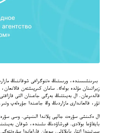
بىرىنشىسىندە، ورىستىڭ ەتنوگرافى شوقاننىڭ مازارى
زيراتىنان مۇلدە بولەك. سامان كىرپىشتەن قالانعان، 
قالدىرعان. ال بەيىتتىڭ بەرگى جاعىنان التى قازاقت
تۇر، قالعاندارى مازاردىڭ وڭ جاعىندا جۇرەلەپ وتىر.
ال ەكىنشى سۋرەت جالپى پلاندا الىنىپتى. وسى سۋرە
بايقاۋعا بولادى. قورشاۋدىڭ ىشىندە، شوقان بەيىتىنى
سىرتىندا اتتار بايلاۋلى. سوعان قاراعاندا سۋرەتتەگى ق