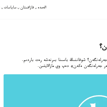
الەمدە
قازاقستان
ساياسات
ت
ن؟
جەرلەنگەن؟ شوقاننىڭ باسىنا بىرنەشە رەت باردىم.
ەر جەرلەنگەن ەكەن» دەپ وي مازالايتىن.