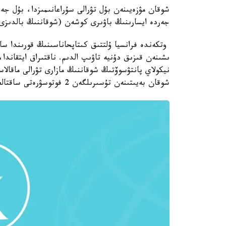
شوقان مۋزەيىنەن بۇل تۋرالى سۇراعانىمىزدا، بۇل جەر
جەردە ايسارىنىڭ باۋىرى كوشەن (شوقاننىڭ بالدىزى)
وتكەندە فرانسيا ۇلتتىق كىتاپحاناسىنىڭ قورىندا ساق
ىشىنەن قىزىق دۇنيە تاۋىپ الدىم. ناقتىراق ايتقاند
نيكولاي پانتۋسوۆتىڭ شوقاننىڭ مازارى تۋرالى ماقال
شوقان بەيىتىنەن تۇسىرىلگەن 2 فوتوسۋرەتى ساقتالعان.