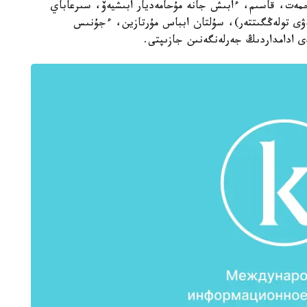
حمەت، قاسىم، ءابىش جانە مۇحامەديار ابىشيەۆ، سىرعاباي
ۋى تولەڭگىتتەر)، سۇلتان ابباس مۇرتازين، ءجۇنىس
 ادامداردىڭ جەرلەنگەنىن جازىپتى.