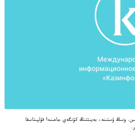
ن. ونىڭ ۇستىنە، بەيىتتىڭ كۇنگەي جاعىندا قۇلپىتاسقا
.