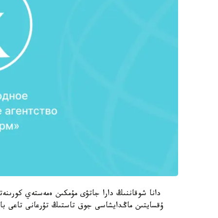
دانا شوقاننىڭ دارا جاتۋى مۇمكىن ەمەستەي كورىنەتى
ۇقسايتىن ماڭدايشاسى جوق تاستىڭ تۇرعانى تاعى بار