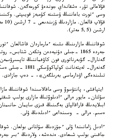
قۇلاعالى تۇر، ەشقانداي جوندەۋ كورمەگەن. شوقاننىڭ
وسى ءتورت باعاننىڭ ۇستىنە كۇمبەز قويىپتى. وكىن
ارشىن (5,5 مەتر).
شوقاننىڭ مازارىنىڭ ىشىنە ءمارماردان قاشالعان ءتورت
جەردە 1865 -جىلى دۇنيەدەن وتكەن شتابس-
گەنارال- گۋبەرناتورى فون كاۋفماننىڭ تاپسىرۋىمەن
گەنەرال- لەيتەنانت
تىلىندەگى اۋدارماسى بەرىلگەن»، - دەپ جازادى.
ايتپاقشى، پانتۋسوۆ وسى ماقالاسىندا شوقاننىڭ مازا
سۇلتان- مايور ەرالى ءادىلوۆتىڭ مازارى بولىپ شىقت
ابىلايدىڭ قاراقالپاق بەگىنىڭ قىزى سايمان حانىمن
ەسىم. ەرالى - وسىنداعى ءادىلدىڭ ۇلى.
ءادىل زامانىندا ۇلى ءجۇزدىڭ سۇلتانى بولعان. شو
جاقىنى بولىپ شىعادى. ەندەشە، ولاردىڭ ءبىر جەرد