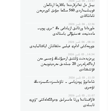
13:07, 06 تامىز 2026
بيىل ەل تەاترلارىندا بالالارعا ارنالعان
قويىلىمداردى 560 مىڭعا جۋىق كورەرمەن
تاماشالادى
12:56, 06 تامىز 2026
ەلوردادا ورتالىق ازياداعى ەڭ ءىرى پوپ-
مادەنيەت فەستيۆالى باستالدى
08:16, 06 تامىز 2026
«ورمەكشى ادام» فيلمى ەشقاشان اياقتالمايدى
14:54, 05 تامىز 2026
پرەزيدەنت ۇلتتىق ارحيۆتىڭ ۇجىمى مەن
ارداگەرلەرىن 20 جىلدىق مەرەيتويمەن
قۇتتىقتادى
11:55, 05 تامىز 2026
شاحانوۆ پوەزياسى - تاۋەلسىزدىگىمىزدىڭ
تۇعىرى
11:07, 05 تامىز 2026
قازاقستاندا ورتا عاسىرلىق «دوڭگەلەكتى ءۇي»
تابىلدى