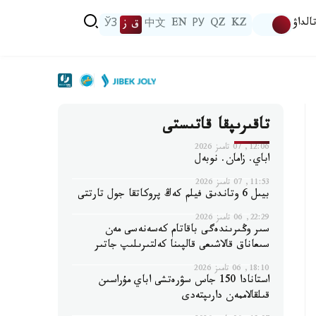
الداۋ
KZ
QZ
РУ
EN
中文
ق ز
ЎЗ
تاقىرىپقا قاتىستى
12:06, 07 تامىز 2026
اباي. زامان. نوبەل
11:53, 07 تامىز 2026
بيىل 6 وتاندىق فيلم كەڭ پروكاتقا جول تارتتى
22:29, 06 تامىز 2026
سىر وڭىرىندەگى باقاتام كەسەنەسى مەن
سىعاناق قالاشىعى قالپىنا كەلتىرىلىپ جاتىر
18:10, 06 تامىز 2026
استانادا 150 جاس سۋرەتشى اباي مۇراسىن
قىلقالاممەن دارىپتەدى