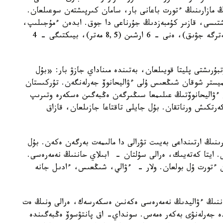
 مازارىنىڭ ءتورت باعانى بار، سامان كىرپىشتەن سوعىلعان.
ىشتىسى، قازىر كۇمبەزدىڭ جۇرناعى دا جوق. ابدەن ءمۇجىلىپ،
قۇلاپ قالعان. مازاردىڭ ۇزىندىعى - 7 ارشىن (10 مەترگە جۋىق)، ەنى - 6 ارشىن (8,5 مەتر)، بيىكتىگى - 4
بۇرىشتى پليتا قويىلعان، بەتىندە مىناداي جازۋ بار: «بۇل
 روتميستر شوقان شىڭعىس ۇلى ءۋاليحانوۆ جەرلەنگەن. تۇركىستان
 ءۋاليحانوۆتىڭ عىلىمعا سىڭىرگەن ەڭبەگىن ەسكەرە وتىرىپ
 كولپاكوۆسكي 1881 -جىلى ەسكەرتكىش ورناتقان. بۇل جايلى تاقتاعا جازىلعان، قازاق
رىنىڭ ارتىنداعى بەيىت تۋرالى دا مالىمەت بەرگەن ەكەن. بۇل
ى. ايتا كەتەيىك، ەرالى سۇلتان - ابىلاي حاننىڭ نەمەرەسى.
ان ءتورت ۇل بولعان. ولار - ءۋالي، شىڭعىس، ءادىل جانە
قاننىڭ ءۋاليدىڭ نەمەرەسى ەكەنىن ەسكەرسەك، ەرالى ونىڭ ەت
ە جەرلەنۋى بەكەر ەمەس. سونداي- اق پانتۋسوۆ ەڭبەگىندە