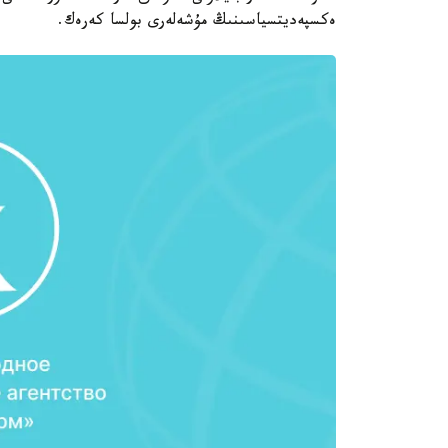
ەكسپەديتسياسىنىڭ مۇشەلەرى بولسا كەرەك.