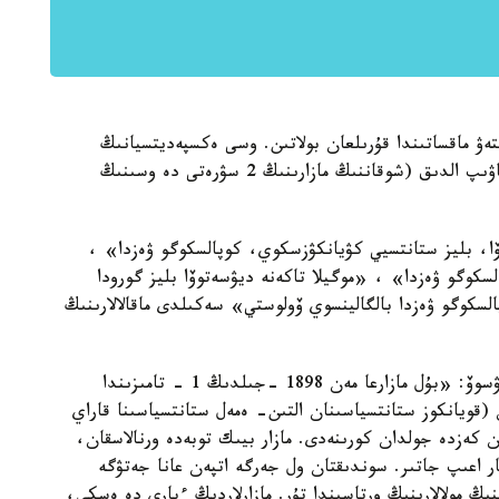
لى جەتىسۋدى زەرتتەۋ ماقساتىندا قۇرىلعان بولاتىن. وسى ەكسپەديتسيانىڭ
قۇجاتتارى اراسىنان پانتۋسوۆتىڭ 48 فوتوسۋرەتىن تاۋىپ الدىق (شوقاننىڭ مازارىنىڭ 2 سۋرەتى دە وسىنىڭ
ۆا، بليز ستانتسيي كۋيانكۋزسكوي، كوپالسكوگو ۋەزدا» ،
سكوگو ۋەزدا» ، «موگيلا تاكەنە ديۋسەتوۆا بليز گورودا
سكوگو ۋەزدا بالگالينسوي ۆولوستي» سەكىلدى ماقالالارىنىڭ
«موگيلا چوكانا ۆاليحانوۆا» ماقالاسىندا نيكولاي پانتۋسوۆ: «بۇل مازارعا مەن 1898 -جىلدىڭ 1 - تامىزىندا
 (قويانكوز ستانتسياسىنان التىن- ەمەل ستانتسياسىنا قاراي
تانتسياسىنان وتكەن كەزدە جولدان كورىنەدى. مازار بيىك توبەدە ورنالاسقان،
تار اعىپ جاتىر. سوندىقتان ول جەرگە اتپەن عانا جەتۋگە
ىڭ مولالارىنىڭ ورتاسىندا تۇر. مازارلاردىڭ ءبارى دە ەسكى،