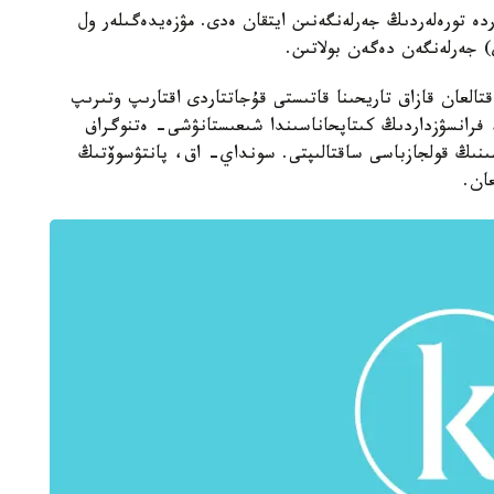
دە تورەلەردىڭ جەرلەنگەنىن ايتقان ەدى. مۋزەيدەگىلەر ول
 جەرلەنگەن دەگەن بولاتىن.
تالعان قازاق تاريحىنا قاتىستى قۇجاتتاردى اقتارىپ وتىرىپ
ا، فرانسۋزداردىڭ كىتاپحاناسىندا شىعىستانۋشى- ەتنوگراف
اسىنىڭ قولجازباسى ساقتالىپتى. سونداي- اق، پانتۋسوۆتىڭ