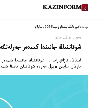
KAZINFORM
ترەند:
اقوردا
تاعايىنداۋ
وقيعا
2026-سايلاۋ
15:02, 18 مامىر 2016
شوقاننىڭ جانىندا كىمدەر جەرلەنگە
استانا. قازاقپارات - شوقاننىڭ جانىندا كىمدەر 
بارعان سايىن «بۇل جەردە شوقاننان باسقا كىمد