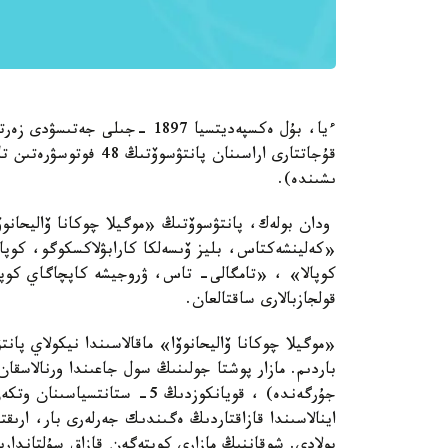
ءيا، بۇل ەكسپەديتسيا 1897 -جى
ىشىندە).
ودان بولەك، پانتۋسوۆتىڭ «موگيلا چوكانا ۆاليحانو
«كەلينشەكتاس، بليز ۆىسەلكا كارابۋلاكسكوگو، كوپال
كوپالا» ، «تامگالى- تاس، ۋروجيشە كاپچاگاي كوپال
قولجازبالارى ساقتالعان.
باردىم. مازار پوشتا جولىنىڭ سول جاعىندا ورنالاسقان
جۇرگەندە) ، قويانكوزدىڭ 5- س
اينالاسىندا قازاقتاردىڭ ەگىندىك جەرلەرى بار، ارىق
بولادى. شوقاننىڭ مازارى كوپتەگەن قازاق سۇلتاندارىن