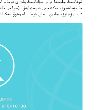
شوقاننىڭ جانىندا ەرالى سۇلتاننىڭ ۇلدارى قوجا- ا
جارمۇحامەدوۆ، بەكتەمىس قىرعىزبايەۆ، (سوڭعى ەكە
ءابدىمۇمينوۆ، جابين- حان قوجا- احمەتوۆ سەكىلدى