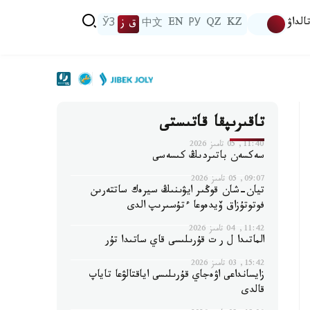
الداۋ
KZ
QZ
РУ
EN
中文
ق ز
ЎЗ
تاقىرىپقا قاتىستى
11:40, 05 تامىز 2026
سەكسەن باتىردىڭ كىسەسى
09:07, 05 تامىز 2026
تيان-شان قوڭىر ايۋىنىڭ سيرەك ساتتەرىن
فوتوتۇزاق ۆيدەوعا ءتۇسىرىپ الدى
11:42, 04 تامىز 2026
الماتىدا ل ر ت قۇرىلىسى قاي ساتىدا تۇر
15:42, 03 تامىز 2026
زايسانداعى اۋەجاي قۇرىلىسى اياقتالۋعا تاياپ
قالدى