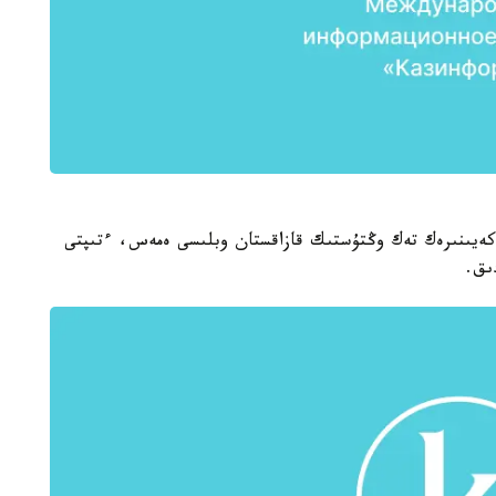
كەيىنىرەك تەك وڭتۇستىك قازاقستان وبلىسى ەمەس، ءتىپتى
ىق.