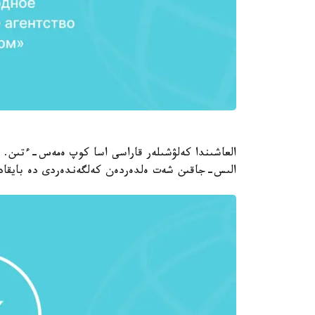
العاشىندا كەلۋشىلەر قاراسى اسا كوپ ەمەس-ءتىن. 
الىس-جاقىن شەت ەلدەردەن كەلگەندەردى دە بايقاد