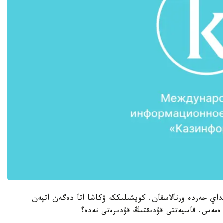
رىن تۇركىستان قالاسىنان 60 شاقىرىمداي جەردە ورنالاسقان. كوپشىلىككە ۋكاشا اتا دەگەن اتپەن
ەمەس. قاسيەتتى قۇدىقتىڭ قۇدىرەتى نەدە؟