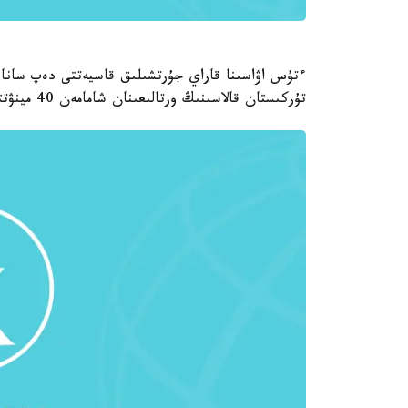
ءتۇس اۋاسىنا قاراي جۇرتشىلىق قاسيەتتى دەپ سانايتى
تۇركىستان قالاسىنىڭ ورتالىعىنان شامامەن 40 مينۋتتاي جول ءجۇرىپ، قاسيەتتى مەكەنگە دە كەلىپ جەتتىك.