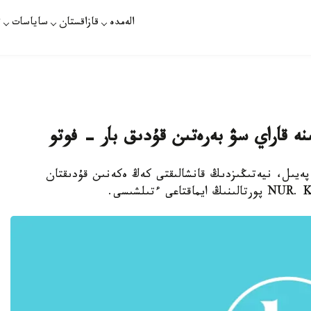
الەمدە
قازاقستان
ساياسات
ت
ىنە قاراي سۋ بەرەتىن قۇدىق بار - فوتو
 پەيىل، نيەتىڭىزدىڭ قانشالىقتى كەڭ ەكەنىن قۇدىقتان