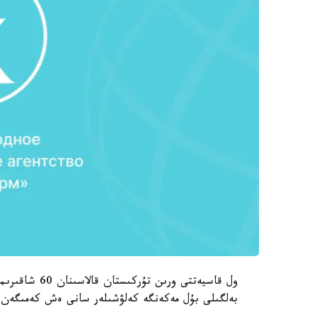
ول قاسيەتتى و
بەلگىلى بۇل مەكەنگە كەلۋشىلەر سانى ەش كەمىگەن 