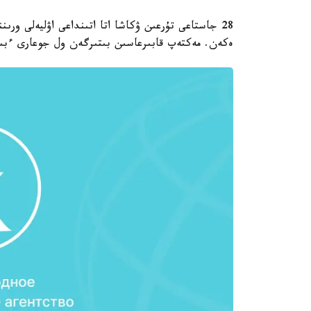
ەكەن. مەكتەپ قابىرعاسىن بىتىرگەن ول جوعارى ءبىلى