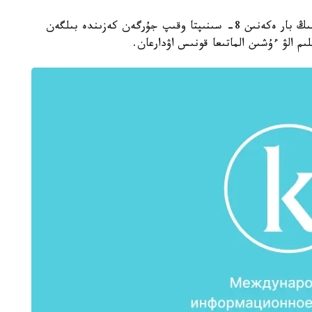
28 جاستاعى تۇرعىن ۋكاشا اتا اتىنداعى اۋليەلى ورىننىڭ بار ەكەنىن 8- سىنىپتا وقىپ جۇرگەن كەزىندە بىلگەن
م الۋ ءۇشىن الماتىعا قونىس اۋدارعان.