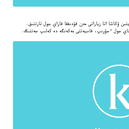
ن ۋكاشا اتا زياراتى مەن قۇدىققا قاراي جول تارتتىق.