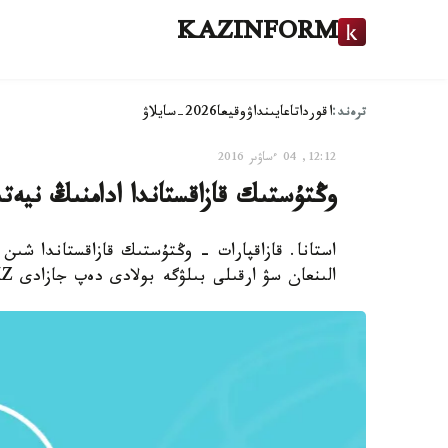
KAZINFORM
ترەند:
اقوردا
تاعايىنداۋ
وقيعا
2026-سايلاۋ
12:12, 04 ءساۋىر 2016
وڭتۇستىك قازاقستاندا ادامنىڭ نيەت
استانا. قازاقپارات - وڭتۇستىك قازاقستاندا شىن
الىنعان سۋ ارقىلى بىلۋگە بولادى دەپ جازادى NUR. KZ پورتالىنىڭ ايماقتاعى ءتىلشىسى.