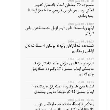
15:06, 03 تامىز 2026
ەلىمىزدە 70 جىلدان استام ۋاقىتتان كەيىن
العاش رەت جولبارىس تاريحي مەكەندەۋ ارەالىنا
جىبەرىلدى
14:52, 03 تامىز 2026
اباي وبلىسىندا تاعى ءبىر اۋىل ىشىمدىكتەن باس
تارتتى
14:23, 03 تامىز 2026
شىلدەدە شەكارادان وتپەك بولعان 4 مىڭ شەتەل
ازاماتى ۇستالدى
07:12, 03 تامىز 2026
نايزاعاي، شاڭدى داۋىل جانە 42 گرادۋسقا
دەيىنگى اپتاپ ىستىق: 17 وڭىردە ەسكەرتۋ
جاريالاندى
08:05, 02 تامىز 2026
استانا مەن 16 وڭىردە ەسكەرتۋ جاريالاندى:
اپتاپ ىستىق 42 گرادۋسقا دەيىن جەتەدى
15:05, 01 تامىز 2026
زەڭگىر تاۋدىڭ ەتەگىندە جايقالىپ تۇر -