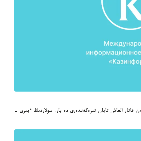
ن قاتار العاش تابان تىرەگەندەرى دە بار. سولاردىڭ ءبىرى -