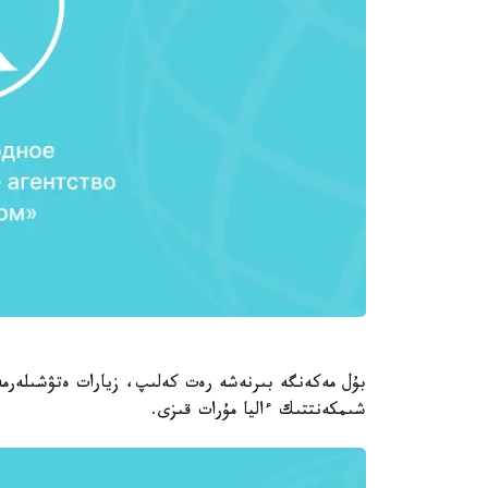
بۇل مەكەنگە بىرنەشە رەت كەلىپ، زيارات ەتۋشىلەرمە
شىمكەنتتىك ءاليا مۇرات قىزى.