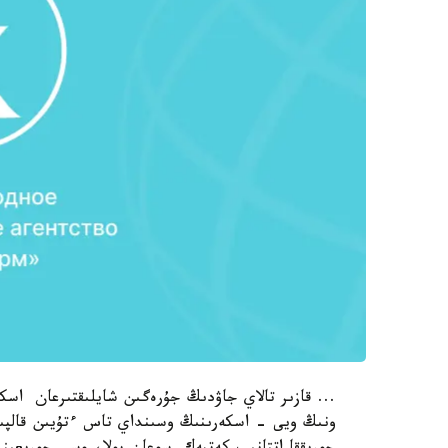
... قازىر تالاي جاۋدىڭ جۇرەگىن شايلىقتىرعان اسك
ونىڭ ويى - اسكەرىنىڭ وسىنداي تاس ءتۇيىن قالپىن