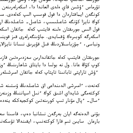
جورىققا اتتانىپ كەتپەك. سوعان بولا، وسى جورىعى
تۇرماس ءۇشىن قاي ەلدى العاندا دا، اسكەرلەرىنەن
كونگەن ايماقتاردان دا قول قوسىپ الىپ كەلەدى.
كوك نايزا كۇنگە شاعىلىسىپ، شاعىل- شاعىلدىڭ ارا
قول الىس جورىقتان ەلىنە قايتىپ كەلە جاتقان اسكە
اسكەرگە كوبىرەك ۇقسايدى. جاۋىنگەرلەرى قىز قوينى
ونباسى، ءجۇزباسىلاردىڭ قىل قۇيرىق نىسانا نايزا
جورىقتان قايتىپ كەلە جاتقاندارىن سەزدىرەتىن قازى
كوپ كۇڭ عانا. ول نە بولسا دا بايتاق شاھارىنىڭ ءو
ءۇش تاراپتى تابانىنا تاپتاپ كەلە جاتقان امىرشىلە
كەنەت، ءامىرشى الدىنداعى اق شاعىلدىڭ ۇستىنە ش
كوكتەمگى شايداي اشىق كوك ءنىل اسپاننىڭ وزىنە
ءسال- ءپال مۇنار تىپ كورىنەتىن كوكجيەككە ينەدەي
بۇنى الدەنەگە ايان بەرگەن نىشانبا دەپ، قاسىنا س
بارعان سايىن تىم قارا كوكتەنىپ، ايقىندالا تۇسكەنى