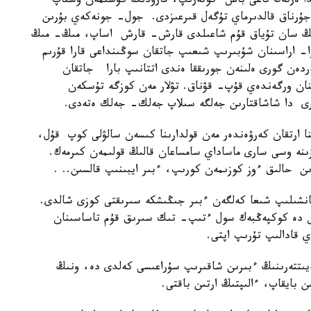
ندا ەرتەڭ تاعى باس كوتەرىپ، قارۋدىڭ كۇشىمەن ۇستاپ
 جۇرناق قالدىرماي تۇگەل قىرعىزدى. جول- جونەكەي بۇرىن
 مىڭ سان تۇياق قۇم شاعىلدى قارش- قارش اساپ، مىڭ- مىڭ
- اراسىنان شۇبىرىپ شىعىپ جاتقان سوڭىنداعى قارا قۇرىم
ردەن گورى ەلىنەن جورىققا ەندى اتتانىپ بارا جاتقان
نان ورگەندەي قۇپ- قۋناق. تۋلار مەن كوزگە تۇسكەن
لارى دا شاشاقتارىن جەلگە سىلاپ جەلك- جەلك ەتەدى.
نا ارتقان كەرۋەندەر مەن قولدارىنا كىسەن سالۋلى كوپ قۇل،
زىنە وسى سارى ماساداي سامساعان قالىڭ قولىمەن كىرمەك.
رىن حالىق ءوز كوزىمەن كورىپ، ءبىر ايبىنىپ قالسىن.. .
انشىلىپ شىعا كەلگەن ءبىر جىڭىشكە سىرىقتى كوزى شالدى.
ن دە كوكپەڭبەك سول ءتىپ- تىك سىرىق قۇم تاساسىنان
 قادالىپ تۇرىپ اپتى.
ەيىتتەرىنىڭ ءبىرىن شاقىرىپ سۇراعىسى كەلدى دە، ونىڭ
ن بايقاپ، ءالىپتىڭ ارتىن باقتى.