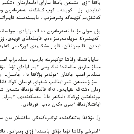
باققا ءۇي ىشىنەن باسقا ساراي ادامدارىنان ەشكىم جى
اتتايدى. ول كوبىنە- كوپ كىشكەنە نەمەرەلەرىن وس
كەشقۇرىم كۇيمەگە وتىرعىزىپ، بايبىشەسىنە قايىرات
بۇل جولى مۇندا نەمەرەلەرىن دە الدىرتپادى. جولىعا
كەيىنىرەك سويلەسەرمىز دەپ قابىلداماي قويدى. ۇز
ابدەن قالجىراتقان. قازىر ەشكىمدى كورگىسى كەلمە
ساياباقتىڭ وڭاشا تۇكپىرىنە بارىپ، سىلدىراپ اعىپ 
مىناۋ جارىق جالعاندا تەك وسى ءبىر اياداي تۇما بۇ
سىلدىر اعىپ جاتقان ءمولدىر بۇلاققا دا، جاسىل- جە
سۋ ۇستىنەن شىر اينالىپ شىقپاي قويعان كوك قانات
ودان ەشتەڭە ىقپايدى. تەك قالىڭ نۋدىڭ ىشىنەن شى
جونەلەتىن ۇركەك ەلىكتەر عانا سەسكەنەدى. ءبىراق
اياقتىلاردىڭ ءبىرى ەكەن دەپ قورقادى.
ول بۇلاققا بەتتەگەندە توڭىرەكتەگى ساقشىلار مەن س
ءامىرشى وڭاشا تۇما بۇلاق باسىندا ۇزاق وتىرادى. تال