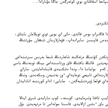
پانعا اسقاقتاي بوي كوتەرگەن جاڭا مۇنارادا.. .
تكىزدى.
ا قاڭىراپ بوس قالدى. ەكى اي بويى توي تويلاعان بايتاق،
دەن قاپىسىز سايرانداپ، قۇمارلارىنان شىققان جۇرتتىڭ
 وتكەن كۇننىڭ ەرتەڭىنە شاھاردىڭ شىعا بەرىس سىرتىنداعى
ەيتىن قالىڭ باقتىڭ قاق ورتاسىنداعى بيىك توبەنىڭ باسى
 كەم بولماسا دا، وندا ەشكىمدى قابىلدامايتىن. ساراي
لارىنداعى تابيعي توعايداي ءوز بەتىمەن وسكەندى. ونىڭ
داي قولعا ۇيرەتىلمەگەن، جابايى؛ ادام كورىنسە انادايدان
ايىپ تاقتا وتىرمايدى. كوبىنە- كوپ سارايدى شىرق اينالا
باق ءىشىن ارالايدى. قاسىنا جولداس تا ەرتپەيدى. بۇل