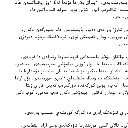
بەرىلمەيدى. ءبىراق ولار دا مۇندا تەك ءوز رۇقساتىمەن عانا
ىندا شاقىرىپ اپ، كۇنى بويى بىرگە قىدىراتىن دا،
ىن- دى.
تىن شارۋا بار ەدى دەپ، بايبىشەسى ادام جىبەرگەن ەكەن،
اق جورىق، ودان كەيىنگى توي- تومالاقتىڭ ىردۋ- دىردۋى
يدى.
جاتقان بۇلاق باسىنداعى قويتاستارعا وتىرادى دا قويادى.
لاقتىڭ باسىندا عانا ول ءوزىن بيلەۋشى سەزىنبەيدى. سىلدىر-
 لەك اراسىندا مىگىرسىز شىقىلىقتاعان سانسىز قۇستارعا دا،
 ينەلىككە دە ونىڭ ەشقانداي ءامىرى جۇرمەيدى. بۇل ارادا
عا كەپ، بۇنى كورگەندە دۇركىرەپ كەيىن قاراي زىتا
 ولار دا بۇدان اتاقتى بيلەۋشى ەكەن دەپ ەمەس، كوپ ەكى
اراي قىزمەتكەرلەرى دە كوزگە كورىنبەي جىمىپ بەرەدى.
اي- تالاي الىس جورىقتارعا تاۋەكەلدى وسى ارادا بۋعاندى.