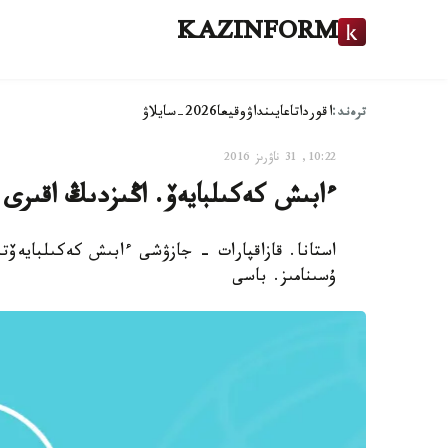
KAZINFORM
ترەند:
اقوردا
تاعايىنداۋ
وقيعا
2026-سايلاۋ
10:22, 31 ناۋرىز 2016
ءابىش كەكىلبايەۆ. اڭىزدىڭ اقىرى 
استانا. قازاقپارات - جازۋشى ءابىش كەكىلبايەۆتى
ۇسىنامىز. باسى