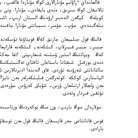
قالعانداي ءزاۋلىم مۇنارالارى كوك مۇناردا قالقىپ، 
تالاسقان كوك سىرىق، ەندى بايقادى- مۇنارا. ونى 
كويلەك كيگەن الدەبىر ارۋدىڭ الىستان ارىپ- اشىپ
بىلەگىندەي جۇپ- جۇمىر، سىمباتتى مۇنارا جاقىند
قالىڭ قول جىلميعان جازىق كەڭ قويناۋعا تۇسكەندە
جىبىر- جىبىر قىبىرلاپ، كىشكەنە- كىشكەنە قارايعا
كەڭ ويپاتتىڭ استىن ۇستىنە شىعارىپتى. اتقا جە
ەندى بوزقىل شىقتانا باستاعان تاقتاي تەگىستىكتى
سالتاناتتى شەرۋىنە تۇردى. قاق الدىندا ادىرنالارى
الماستارىن كوككە كوتەرگەن قىلىشكەرلەر مەن نايزاگ
مەن ولجالار ارتىلعان ۇزىن- شۇباق كەرۋەن جۇرەدى. ك
تۇتقىن قىزدار وتەدى.
سولاردان سوڭ بارىپ، ون مىڭ نوكەردىڭ ورتاسىندا
قوس قاناتتاعى جەر قايىسقان قالىڭ قول مەن توسقا
بارادى.