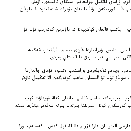
وپ ۇزاماي قاتقىل جولىعاتىن سىڭاي تانىلدى. اۋەلى
پ قانا كورىنگەن بۇتا باسقان بۇيرات شاعىلداردىڭ بارعان
ەپ جاتىپ قالعان كوكجيەك تە باۋىرىن كوتەرىپ تۋ- تۋ
لىس- الىس بۇيراتتارعا قاراي مىسىق تابانداپ شەگىنە
ى ءبىر سي قىر سىرىق تا الىستاي بەردى.
م- ويدىم تۇلەيلەردى وراعىتىپ ەتىپ، قۇماق جالدارعا
 سوناۋ تۋ- تۋ الىستان ساعىم كوتەرگەن الا تەڭبىل تاۋلار
 كوپ بەرىرەكتە ساعىم شالىپ جاتقان كەڭ قويناۋدا كوپ
پ كورىنگەن كوك سىرىقتا بىرتە- بىرتە سەلدىر مۇنارعا سىڭە
قارسى الدارىنان قارا قۇرىم قالىڭ قول كەس- كەستەپ تۇرا