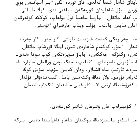
بايتاق شاھار شىعا كەلدى. قاق توردە الگى ءبىر اسپانمەن بوي
بۇرىن بۇل شاھاردان كورمەگەن سياقتى ەدى. كوك ماساتى
 كەلە جاتقان جارىنا ساعىنا قول بۇلعاپ، كوككە كوتەرگەن
اعان سايىن جالت- جۇلت ويناپ جارقىراي ءتۇستى.
، جەر رەڭى كەنەت قىزعىلت تارتتى. ءار جەر- ءار جەردە
ندار ءجۇر. كوكتەم شاھاردى شىرق اينالا قورشاپ جاتقان
ككەن، وگىزگە جەككەن، جاياۋ سۇيرەتكەن كوپ سوقا ەندى-
ڭ ساۋىرىن تاسپاداي ءتىلىپ، جەڭىسپەن ورالعان ساپاردىڭ
ن شىرەنە تارتىپ ساداقشىلار، ودان كەيىن سۇپ- سۋىق كوك
ەرلەر تۇردى. ولار دىڭ وكشەسىن باسا، كىسەندەۋلى قۇلدار
ەرۋەننىڭ ارتىن الا- ءار قيلى حالىقتان تاڭداپ الىنعان
 كۇمبىرلەپ حان وتىرعان شاتىر كورىنەدى.
ۋىل اسكەر سانسىزدىڭ سوڭىنان شاھار قاقپاسىنا دەيىن بىرگە