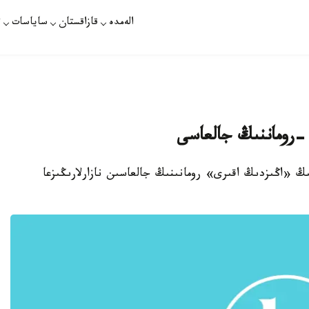
الەمدە
قازاقستان
ساياسات
ت
-روماننىڭ جالعاسى
ڭ «اڭىزدىڭ اقىرى» رومانىنىڭ جالعاسىن نازارلارىڭىزعا