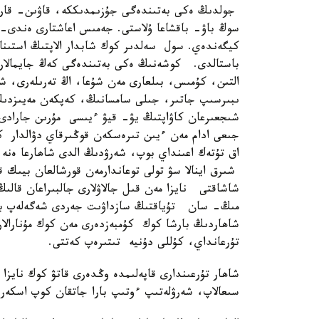
جولدىڭ ەكى بەتىندەگى جۇزىمدىككە، قاۋىن- قاربىز 
سوڭ باۋ- باقشاعا ۇلاستى. جەمىس اعاشتارى ەندى- 
كيگەندەي. سول سەلدىر كوك شابدار الاپتىڭ استىنان
باستالدى. كوشەنىڭ ەكى بەتىندەگى كەڭ جايمالارد
التىن، كۇمىس، بىلعارى مەن شۇعا، اڭ تەرىلەرى، ش
ىبىرسىپ جاتىر، جىلى سامسانىڭ، كەپكەن مەيىزدى
شىجعىرعان كاۋاپتىڭ يۋ- قيۋ ءيىسى مۇرىن جاراد
جىعى ادام مەن ءيىن تىرەسكەن قوڭىرقاي دۋالدار كو
اق تۇتەك اعىنداي بوپ، شەرۋدىڭ الدى شاھارعا ەنە
شىرق اينالا سۋ تولى توعاندارمەن قورشالعان بيىك 
شاشاقتى نايزا مەن قىل جالاۋلارى جالبىراعان قالىڭ
مىڭ- سان تۇياقتىڭ سازداۋىت جەردى شەگەلەپ باس
شاھاردىڭ بارشا كوك كۇمبەزدەرى مەن كوك مۇنارالارى
تۇرعانداي، كۇللى دۇنيە تىتىرەپ كەتتى.
شاھار تۇرعىندارى قاپەلىمدە وڭدەرى قاتۋ كوك نايزا
سىعالاپ، شەرۋلەتىپ ءوتىپ بارا جاتقان كوپ اسكەرد