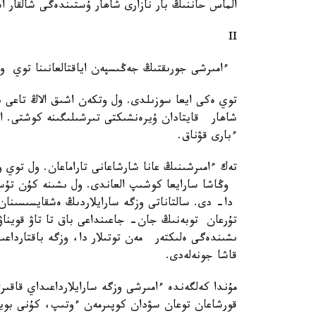
الماس حاننىڭ بار نازارى شاھار ۇستىندەگى شالقار اس
II
ءامىرشى جورىقتىڭ جەڭىسپەن اياقتالعانىنا توي و
توي ەكى ايعا سوزىلدى. ول وتكەن اشىق الاڭ تاعى د
شاھار قايتادان ۇيرەنشىكتى تىرشىلىگىنە كوشتى. اب
ءبارى قۋناق.
تەك ءامىرشىنىڭ عانا شارشاعانى تاراماعان. ول توي
وڭاشا سارايعا كوشىپ العاندى. ول ىشىنە كۇن تۇسپ
دا- دى. سالتاناتى وزگە سارايلاردىڭ ەشقايسىسىنان
تۇرعان توبەنىڭ جان- جاعىنداعى باق تا تاۋ قويناۋ
ىشىندەگى ەلىكتەر مەن توتىلار دا، وزگە باقتارداعى
قاشا جونەلەدى.
مۇندا كەلگەندە ءامىرشى وزگە سارايلارداعىداي قاقىر
قورشاعان توعان سۋدان كوپىرمەن ءوتىپ، كۇنى بويى 