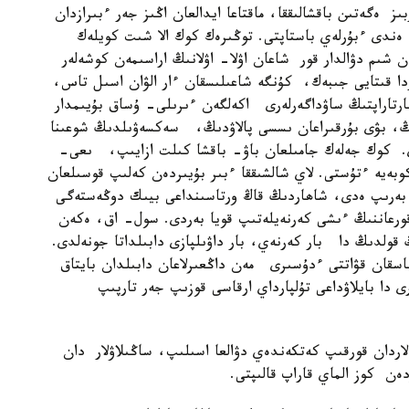
ەگەتىن باقشالىققا، ماقتاعا ايدالعان اڭىز جەر ءبىرازدان
ەندى ءبۇرلەي باستاپتى. توڭىرەك كوك الا شىت كويلەك
 شىم دۋالدار قور شاعان اۋلا- اۋلانىڭ اراسىمەن كوشەلەر
ا قىتايى جىبەك، كۇنگە شاعىلىسقان ءار الۋان اسىل تاس،
ارتاراپتىڭ ساۋداگەرلەرى اكەلگەن ءىرىلى- ۇساق بۇيىمدار
ڭ، بۋى بۇرقىراعان ىسسى پالاۋدىڭ، سەكسەۋىلدىڭ شوعىنا
ى. كوك جەلەك جامىلعان باۋ- باقشا كىلت ازايىپ، ىعى-
بەيە ءتۇستى. لاي شالشىققا ءبىر بۇيىردەن كەلىپ قوسىلعان
 بەرىپ ەدى، شاھاردىڭ قاڭ ورتاسىنداعى بيىك دوڭەستەگى
قورعاننىڭ ءىشى كەرنەيلەتىپ قويا بەردى. سول- اق، ەكەن
 قولدىڭ دا بار كەرنەي، بار داۋىلپازى دابىلداتا جونەلدى.
قان قۋاتتى ءدۇسىرى مەن داڭعىرلاعان دابىلدان بايتاق
 دا بايلاۋداعى تۇلپارداي ارقاسى قوزىپ جەر تارپىپ
 لاردان قورقىپ كەتكەندەي دۋالعا اسىلىپ، ساڭىلاۋلار دان
ەن كوز الماي قاراپ قالىپتى.