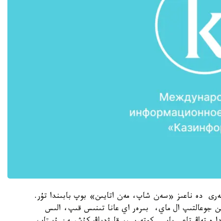
ەرى دە ناعىز «سەن شاپ، مەن اتايىن» بوپ بابىندا تۇر.
 جوعالتىپ ال ماي، بىرەر اي عانا تىنىس قىپ، الىس