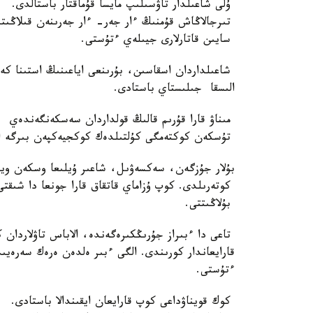
ۇلى شاعىلدار تاۋسىلىپ مايسا قۇماقتار باستالدى. ك
تىرجالاڭاش قۇمنىڭ ءار جەر- ءار جەرىنەن قىلاڭىتى
سايىن قاتارلارى جيىلەي ءتۇستى.
شاعىلداردان اسقاسىن، بۇرىنعى اياعىنىڭ استىنا ك
الىسقا جىلىستاي باستادى.
مىناۋ قارا قۇرىم قالىڭ قولداردان سەسكەنگەندەي ا
تۇسكەن كوكتەمگى كۇلتىلدەك كوكجيەكپەن بىرگە الگ
بۇلار جۇزگەن، سەكسەۋىل، شاعىر ۇيلىعا وسكەن ويدى
كوتەرىلدى. كوپ ۇزاماي قاتقاق قارا جونعا دا شىقتى.
بۇلاڭىتتى.
تاعى دا ءبىراز جۇرىڭكىرەگەندە، الاباس تاۋلاردان
قارايعاندار كورىندى. الگى ءبىر ەلدەن ەرەك سەرەيى
ءتۇستى.
كوك قويناۋداعى كوپ قارايعان ايقىندالا باستادى. 