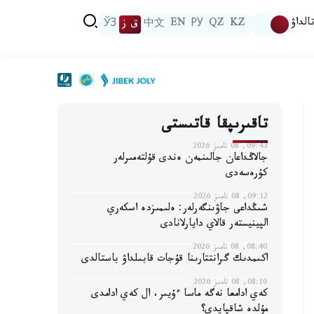
الداۋ
KZ
QZ
РУ
EN
中文
ق ز
ЎЗ
تاقىرىپقا قاتىستى
09:43, 08 تامىز 2026
جالاڭداعان جالىنمەن ەندى قۇلتەمىرلەر
كۇرەسەدى
09:12, 08 تامىز 2026
شىڭداعى جاۋىنگەرلەر: ەلىمىزدە اسكەري
الپينيستەر قالاي دايارلانادى
08:40, 08 تامىز 2026
اكىمدىك گرانتتارىنا قۇجات قابىلداۋ باستالدى
08:10, 08 تامىز 2026
كەي ادامعا نەگە ماسا ءۇيىر، ال كەي ادامدى
مۇلدە شاقپايدى؟