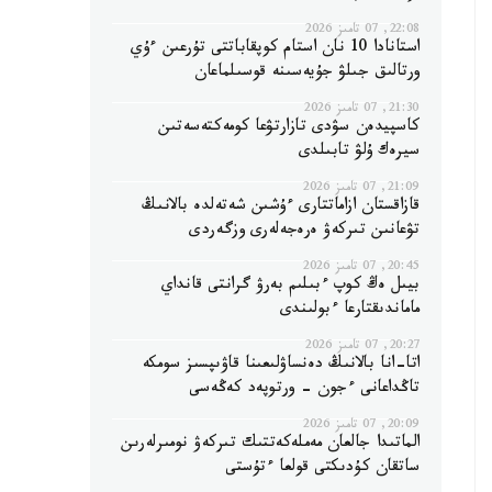
22:08, 07 تامىز 2026
استانادا 10 نان استام كوپقاباتتى تۇرعىن ءۇي
ورتالىق جىلۋ جۇيەسىنە قوسىلماعان
21:30, 07 تامىز 2026
كاسپيدەن سۋدى تازارتۋعا كومەكتەسەتىن
سيرەك ۇلۋ تابىلدى
21:09, 07 تامىز 2026
قازاقستان ازاماتتارى ءۇشىن شەتەلدە بالانىڭ
تۋعانىن تىركەۋ ەرەجەلەرى وزگەردى
20:45, 07 تامىز 2026
بيىل ەڭ كوپ ءبىلىم بەرۋ گرانتى قانداي
ماماندىقتارعا ءبولىندى
20:27, 07 تامىز 2026
اتا-انا بالانىڭ دەنساۋلىعىنا قاۋىپسىز سومكە
تاڭداعانى ءجون - ورتوپەد كەڭەسى
20:09, 07 تامىز 2026
الماتىدا جالعان مەملەكەتتىك تىركەۋ نومىرلەرىن
ساتقان كۇدىكتى قولعا ءتۇستى