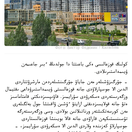
Фото: Виктор Федюнин / Kazinform
كولىك قوزعالىسى ەكى باعىتتا دا جولدىڭ ءبىر جاعىمەن
ۇيىمداستىرىلادى.
- جۇرگىزۋشىلەر مەن جاياۋ جۇرگىنشىلەردەن مارشرۋتتاردى
الدىن الا جوسپارلاۋدى جانە قوزعالىستى ۇيىمداستىرۋداعى ىقتيمال
وزگەرىستەردى ەسكەرۋدى سۇرايمىز. قاۋىپسىزدىكتى قامتاماسىز
ەتۋ جانە قولايسىزدىقتى ازايتۋ ءۇشىن ۋاقىتشا جول بەلگىلەرى
مەن كورسەتكىشتەر ورناتىلاتىن بولادى. وسى وزگەرىستەرگە
تۇسىنىستىكپەن قاراۋدى جانە قالا بويىنشا قوزعالىستاردى
جوسپارلاۋ كەزىندە ولاردى الدىن الا ەسكەرۋدى سۇرايمىز، -