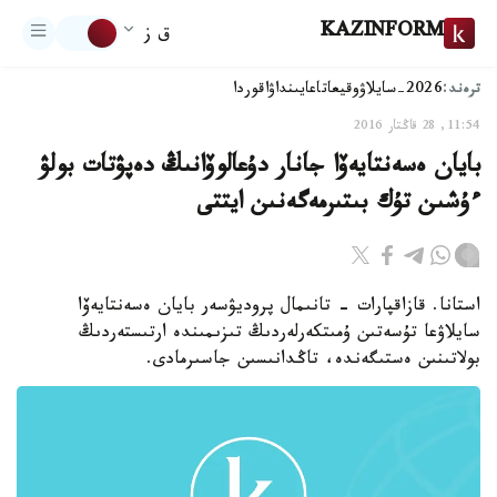
KAZINFORM
ق ز
ترەند:
2026-سايلاۋ
وقيعا
تاعايىنداۋ
اقوردا
11:54, 28 قاڭتار 2016
بايان ەسەنتايەۆا جانار دۇعالوۆانىڭ دەپۋتات بولۋ
ءۇشىن تۇك بىتىرمەگەنىن ايتتى
استانا. قازاقپارات - تانىمال پروديۋسەر بايان ەسەنتايەۆا
سايلاۋعا تۇسەتىن ۇمىتكەرلەردىڭ تىزىمىندە ارتىستەردىڭ
بولاتىنىن ەستىگەندە، تاڭدانىسىن جاسىرمادى.