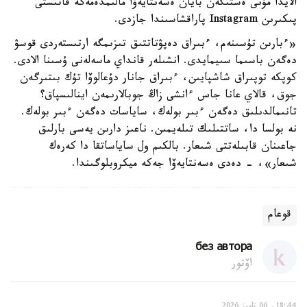
الايدا مۇنى ەستىگەن بايان ەسەنتايەۆا مالىمدەمەگە قاتىستى
پىكىرىن Instagram پاراقشاسىندا جازدى.
«ءبارىن تۇسىنەم، ءبىراق دەپۋتاتتىق تىزىمگە ارتىستەردى قوسۋ
دەگەن باسىما سىيمايدى. انشىلەر قانداي ماسەلەنى ۇسىنا الادى.
كوپكە توپىراق شاشپايىن، ءبىراق جانار دۇعالوۆا تۇك بىتىرگەن
جوق، قالاي عانا جاس ءانشى زاڭ جوبالارىمەن اينالىسپاق؟
تانىمالدىلىق دەگەن ءبىر بولەك، ساياسات دەگەن ءبىر بولەك.
نە بولسا دا، ساتتىلىك تىلەيمىن. ناعىز دارىن يەسى بارلىق
جاعىنان قابىلەتتى شىعار. بالكىم ول ساياساتقا دا كەرەك
شىعار»، - دەدى ەسەنتايەۆا جەكە ميكروبلوگىندا.
قوعام
без автора
اۆتور