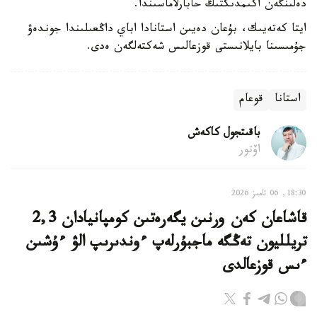
دەلىنگەن اكىمدىكتىڭ حابارلاماسىندا.
ايتا كەتەيىك، بۇعان دەيىن استانادا اباي داڭعىلىندا جوندەۋ
جۇمىسىنا بايلانىستى قوزعالىس شەكتەلگەن ەدى.
استانا
قوعام
باقىتجول كاكەش
اۆتور
18:30, 06 تامىز 2026
قاشاعان كەن ورنىن يگەرەتىن كومپانيادان 2,3
تريلليون تەڭگە ماجبۇرلەپ ءوندىرىپ الۋ ءۇشىن
ءىس قوزعالدى