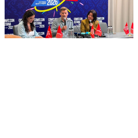
Фото: Kazinform
«تاقتار ويىنى» سەريالىنداعى دجەيمە لاننيستەر رولىمەن
تانىلعان اكتەر قازاقستاننىڭ كەڭدىگىنە، ۇلتتىق تاعامدارىنا جانە
ەلوردانىڭ كورىكتى ورىندارىنا ءتانتى بولعانىن ايتتى.
- قازاقستانعا العاش رەت كەلىپ وتىرمىن. مۇنداعىنىڭ ءبارى
قاتتى ۇنادى. ەلدەرىڭىز كەڭ-بايتاق ەكەن. اسىرەسە ۇلتتىق
تاعامدارىڭىز ۇنادى. سونىڭ ىشىندە ەتتىڭ ءدامى ەرەكشە ەكەن.
ءتىپتى وسى ءبىر كۇننىڭ وزىندە سوڭعى ءۇش جىلدا
جەگەنىمنەن دە كوپ ەت جەپ قويعان شىعارمىن، - دەپ كۇلدى
اكتەر.