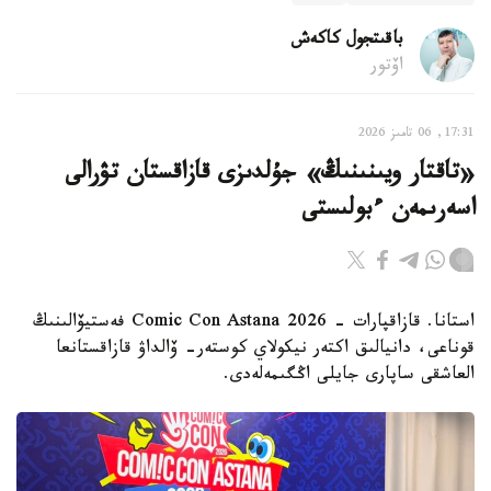
باقىتجول كاكەش
اۆتور
17:31, 06 تامىز 2026
«تاقتار ويىنىنىڭ» جۇلدىزى قازاقستان تۋرالى
اسەرىمەن ءبولىستى
استانا. قازاقپارات - Comic Con Astana 2026 فەستيۆالىنىڭ
قوناعى، دانيالىق اكتەر نيكولاي كوستەر- ۆالداۋ قازاقستانعا
العاشقى ساپارى جايلى اڭگىمەلەدى.