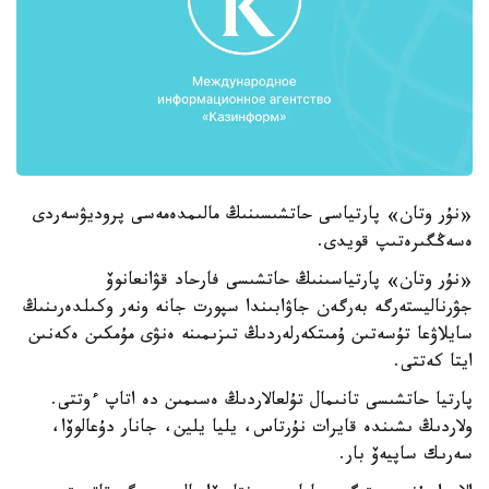
«نۇر وتان» پارتياسى حاتشىسىنىڭ مالىمدەمەسى پروديۋسەردى
ەسەڭگىرەتىپ قويدى.
«نۇر وتان» پارتياسىنىڭ حاتشىسى فارحاد قۋانعانوۆ
جۋرناليستەرگە بەرگەن جاۋابىندا سپورت جانە ونەر وكىلدەرىنىڭ
سايلاۋعا تۇسەتىن ۇمىتكەرلەردىڭ تىزىمىنە ەنۋى مۇمكىن ەكەنىن
ايتا كەتتى.
پارتيا حاتشىسى تانىمال تۇلعالاردىڭ ەسىمىن دە اتاپ ءوتتى.
ولاردىڭ ىشىندە قايرات نۇرتاس، يليا يلين، جانار دۇعالوۆا،
سەرىك ساپيەۆ بار.