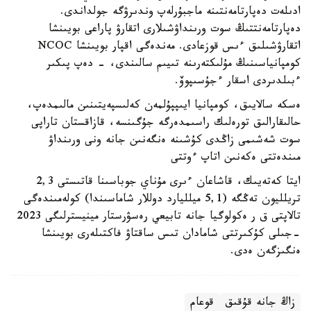
ادىلەت دەپارتامەنتىنە ماجبۇرلەپ وندىرۋگە جولداندى.
دەپارتامەنتتىڭ سوت ورىنداۋشىلارى اتقارۋ پاراعى بويىنشا
اتقارۋشىلىق ءىس قوزعادى. مەندەگى اقپار بويىنشا NCOC
كومپانياسىنىڭ مۇلىكتەرىنە تىيىم سالىندى، - دەپ پىكىر
ءبىلدىردى اسقار ءجۇسىپوۆ.
ەسكە سالايىق، كومپانيا ايىپپۇلمەن كەلىسپەيتىنىن مالىمدەپ،
حالىقارالىق تورەلىك راسىمدەرگە جۇگىنسە، قازاقستان تاراپى
سوت شەشىمى زاڭدى كۇشىنە ەنگەنىن جانە ونى ورىنداۋ
مىندەتتى ەكەنىن اتاپ ءوتتى
ايتا كەتەيىك، قاشاعان ءىرى مۇناي جوباسىنا قاتىستى 2,3
تريلليون تەڭگە (5,1 ميلليارد دوللار شاماسىندا) كولەمىندەگى
تالاپتى ق ر ەكولوگيا جانە تابيعي رەسۋرستار مينيسترلىگى 2023
-جىلى كۇكىرتتى شامادان تىس ساقتاۋ فاكتىلەرى بويىنشا
ەنگىزگەن ەدى.
زاڭ جانە قۇقىق
قوعام