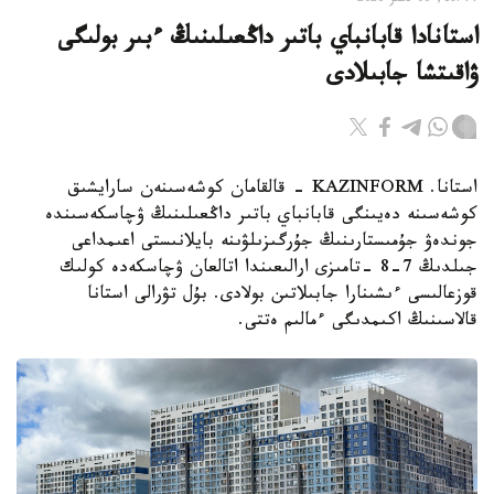
18:44, 06 تامىز 2026
استانادا قابانباي باتىر داڭعىلىنىڭ ءبىر بولىگى
ۋاقىتشا جابىلادى
استانا. KAZINFORM - قالقامان كوشەسىنەن سارايشىق
كوشەسىنە دەيىنگى قابانباي باتىر داڭعىلىنىڭ ۋچاسكەسىندە
جوندەۋ جۇمىستارىنىڭ جۇرگىزىلۋىنە بايلانىستى اعىمداعى
جىلدىڭ 7-8 -تامىزى ارالىعىندا اتالعان ۋچاسكەدە كولىك
قوزعالىسى ءىشىنارا جابىلاتىن بولادى. بۇل تۋرالى استانا
قالاسىنىڭ اكىمدىگى ءمالىم ەتتى.