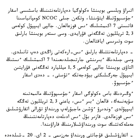
اتىراۋ وبلىسى بويىنشا ەكولوگيا دەپارتامەنتىنىڭ باسشىسى اسقار
ءجۇسىپوۆتىڭ ايتۋىنشا، وتكەن جىلى NCOC كومپانياسىنا
قاتىستى 7 اكىمشىلىك ءىس قوزعالعان. جالپى ايىپپۇل كولەمى
2,3 تريلليون تەڭگەنى قۇرايدى. وسى ىستەر بويىنشا بارلىق
سوت وتىرىسى اياقتالعان.
- دەپارتامەنتتىڭ بارلىق ءىس-ارەكەتى زاڭدى دەپ تانىلدى.
وسى جىلدىڭ ءبىرىنشى جارتىجىلدىعىندا 7 اكىمشىلىك ءىستىڭ
التاۋى بويىنشا جالپى كولەمى 1,5 ميلليارد تەڭگەنى قۇرايتىن
ايىپپۇل جەرگىلىكتى بيۋدجەتكە ءتۇستى، - دەدى اسقار
ءجۇسىپوۆ.
ءوڭىردىڭ باس ەكولوگى اسقار ءجۇسىپوۆتىڭ مالىمەتىنە
سۇيەنسەك، قالعان ءبىر ءىس، ياعني 2,3 تريلليون تەڭگە
ايىپپۇلدى ءوندىرۋ ءۇشىن ماجبۇرلەپ ورىنداۋ تۋرالى اتقارۋشىلىق
ءىس قوزعالدى. قازىر بۇل ءىس ادىلەت دەپارتامەنتىنىڭ
مەملەكەتتىك سوت ورىنداۋشىلارىنىڭ قاراۋىندا.
- اتقارۋشىلىق قۇجاتتى ورىنداۋ مەرزىمى - 2 اي. 20 -شىلدەدە