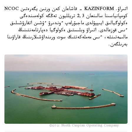
اتىراۋ. KAZINFORM - قاشاعان كەن ورنىن يگەرەتىن NCOC
كومپانياسىنا سالىنعان 2,3 تريلليون تەڭگە كولەمىندەگى
ەكولوگيالىق ايىپپۇلدى ماجبۇرلەپ ءوندىرۋ ءۇشىن اتقارۋشىلىق
ءىس قوزعالدى. اتىراۋ وبلىستىق ەكولوگيا دەپارتامەنتىنىڭ
مالىمەتىنشە، ءىس مەملەكەتتىك سوت ورىنداۋشىلارىنىڭ قاراۋىنا
بەرىلگەن.
Фото: North Caspian Operating Company