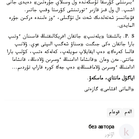
ءبىرىنشى كۋرسقا تۇسكەندە ول وسىلاي جۇرەتىن» دەيدى جانى
اشىپ. ال ول قىز قازىر ءتورتىنشى كۋرستا وقىپ جاتىر.
قۇجاتسىز شەتەلدىك شەت ەل تۇگىلى، ءوز ەلىندە ەركىن جۇرە
المايدى.
P. S. بالشىقتا «يلەنىپ» جاتقان افريكالىقتىڭ قاسىنان ءوتىپ
بارا جاتقان ەكى جىگىت «مىناۋ شەگىپ الىپتى عوي. ۋلانىپ
قالسا كەرەك» دەپ ايقايلاپ سويلەپ، كەلەكە ەتىپ، كۇلىپ بارا
جاتتى. مەن وعان «قانشاما ادامنىڭ ءومىرىن ۋلادىڭ، قانشاما
ادامنىڭ ءومىرىن ۋلاماقسىڭ» دەپ جەك كورە قاراپ تۇردىم...
اياگۇل مانتاي، ماسكەۋ
.
«الماتى اقشامى» گازەتى
الەم
قوعام
без автора
اۆتور