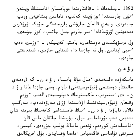
1892 -جىلدىڭ 1 -قاڭتارىندا موپاسسان اناسىنىڭ ۇيىنەن
ءتۇن جارىمىندا ءوز ۇيىنە كەلىپ، تاماعىن پىشاقپەن ورىپ
جىبەردى. ولمەي قالعان جازۋشى پاريجدەگى جۇيكە اۋرۋلارىن
ەمدەيتىن اۋرۋحانادا ءبىر جارىم جىل جاتىپ، كوز جۇمدى.
ول «سۇيكىمدى دوستاعى» باستى كەيىپكەر - ءوزىم» دەپ
ءجيى ايتاتىن. ول نە جازسا دا، شىنايى جازدى، شىندىقتى
جازدى.
ر ۋ د ن
ماسكەۋدە ەڭسەمدى ءسال مۇڭ باسسا، ر ۋ د ن- گە (رەسەي
حالىقتار دوستىعى ۋنيۆەرسيتەتى) بارام. وسى جازدا عانا ر ۋ د
ن- دى ءبىتىرىپ، ماگيسترلىك ديپلومىمدى الدىم. ءوزىم
وقىعان ۋنيۆەرسيتەتتىڭ اۋلاسىندا ۇزاق سەرۋەندەپ، سەرگىپ
قالام. تاياۋدا ر ۋ د ن- ءنىڭ قاسىنداعى كافەنىڭ بىرىنە شاي
ىشەيىن دەپ بۇرىلعانىم سول، بۇرىشتا جاتقان ماس قارا
ءناسىلدىنى كوردىم. ۇنەمى ماساڭ بولىپ جۇرەدى. كيىمى،
سىرتقى تۇلعاسى قاڭعىباس ادامعا ۇقسايدى. بۇل افريكالىق