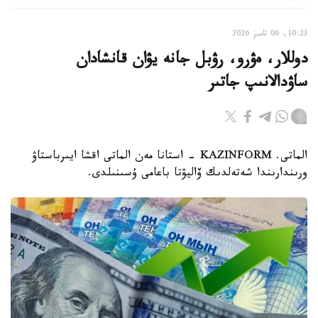
10:23, 06 تامىز 2026
دوللار، ەۋرو، رۋبل جانە يۋان قانشادان
ساۋدالانىپ جاتىر
الماتى. KAZINFORM - استانا مەن الماتى اقشا ايىرباستاۋ
ورىندارىندا شەتەلدىك ۆاليۋتا باعامى ۇسىنىلدى.