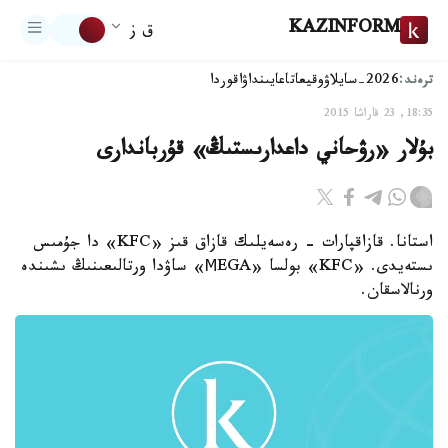
KAZINFORM
ق ز
ترەند:
2026-سايلاۋ
وقيعا
تاعايىنداۋ
اقوردا
18:35, 23 قاراشا 2015
بۇلار «رۋحاني داعدارىستىڭ» قۇرباندارى
استانا. قازاقپارات - رەسەيلىك قازاق قىز «KFC» دا جۇمىس
ىستەيدى. «KFC» بولسا «МEGA» ساۋدا ورتالىعىنىڭ ىشىندە
ورنالاسقان.