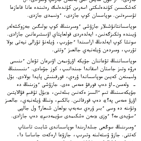
جازدى. ءار كۇن سايىن التى بەتتەن جازىپ وتىرادى. ال
كەشكىسىن كۇندەلىكتى اسەرىن كۇندەلىك رەتىندە عانا قاعازعا
تۇسىرەتىن. موپاسسان كوپ جازدى، ءونىمدى جازدى.
موپاسسانتانۋشىلار جازۋشى ءومىرىنىڭ كوپ بولىگىن جەزوكشەلەر
ۇيىندە وتكىزگەنىن، ايەلدەردى قولعاپتاي اۋىستىرعانىن جازادى.
سونشا كوپ ايەلدىڭ اراسىندا ءجۇرىپ، ۇيلەنۋ تۋرالى نيەتى بولا
تۇرىپ، ومىردەن ۇيلەنبەي جالعىز ءوتتى.
موپاسساننىڭ تۋعاننان جۇيكە اۋرۋىمەن اۋىرعان تۋعان ءىنىسى
ەرۆە وتىز جاستان اسقاندا جىندانىپ، كوز جۇمادى. ءىنىسىنىڭ
ولىمىنەن كەيىن موپاسساندا ۇرەي، قورقىنىش پايدا بولادى. بۇل
- ولەمىن-اۋ دەپ قورقۋ ەمەس ەدى. جازۋشى ءوزىنىڭ دە
جۇيكەسىنىڭ تىم ءالسىز ەكەنىن بىلەتىن، «بۇل تۇقىم قۋالايتىن
اۋرۋ ەمەس پە؟» دەپ قورقاتىن. بالكىم، ونىڭ ۇيلەنبەي، جالعىز
وتۋىنە دە وسى ءبىر ۇرەي سەبەپ بولعان شىعار؟ ول جالپى
ءسۇيدى مە؟ ءوزى «مەن ەشكىمدى سۇيمەدىم» دەپ جازادى.
ءومىرىنىڭ سوڭعى جىلدارىندا موپاسساندى شابىت تاستاپ
كەتتى. جازۋ ۇستەلىنە وتىرىپ، جازۋعا ارەكەت جاساسا دا،