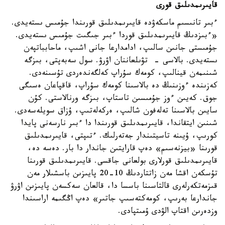
قايىرىمدىلىق قورى
ءبىر تانىسىم ماسكەۋدە قايىرىمدىلىق قورىندا جۇمىس ىستەيدى.
«ءبىزدىڭ قايىرىمدىلىق قوردا ءبىر جىگىت جۇمىس ىستەيدى.
جۇمىستى جانىن سالىپ، ادامدارعا جانى اشىپ، ماحابباتپەن
ىستەيدى. بالاسى - تۋىلعاننان اۋرۋ. سول سەبەپتى، بىزگە
شىنىمەن قينالىپ، كومەك سۇراپ كەلگەندەردى تۇسىنەدى.
كەزىندە ءوزىنىڭ دە بالاسىنا كومەك سۇراپ، قاقپاعان ەسىگى
جوق. كەيىن ءوز جۇمىسىن تاستاپ، بىزگە ورنالاستى. كۇن
سايىن بالاسىنا تەلەفون شالىپ، ەركەلەتىپ، ۇزاق سويلەسەدى.
شىنىن ايتقاندا، قايىرىمدىلىق قورىندا دا ءبىر نارسەنى پايدا
كورىپ، ۇيىنە تاسيتىندار جەتەرلىك. ءتىپتى، قايىرىمدىلىق
قورىنا «بيزنەسىم» دەپ قارايتىن جاندار دا بار. دەسە دە،
قايىرىمدىلىق قورلارى بولعانى جاقسى. قايىرىمدىلىق قورىنا
تۇسكەن اقشا مەن زاتتاردىڭ 10-20 پايىزىن باسشىلار مەن
قىزمەتكەرلەرى قالتاسىنا باسسا دا، قالعان سەكسەن پايىزىن اۋرۋ
جاندارعا بەرىپ، كومەكتەسىپ جاتىر» دەپ اڭگىمە اراسىندا
وزدەرىن اقتاپ الۋدى ۇمىتپادى.