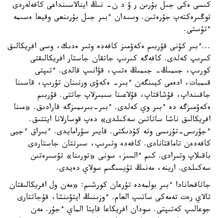
كىسى ەكى جىل بۇرىن ر ۋ د ن- نىڭ اينالاسىنداعى كافەلەردى
توڭىرەكتەپ جۇرەتىن. وسىدان ءبىر جىل بۇرىنعى وقيعا ەسىمە
ءتۇستى.
...ءبىر كۇنى قۇربىم ەكەۋمىز كافەدە وتىر ەدىك، وسى افريكالىق
كىرىپ كەلدى. كافەگە كىرىپ جاتقان جاستار افريكالىقتى
كورىپ، جىمىڭ- جىمىڭ ەتىپ، قۋانىپ قالدى. ءتىپتى
قىمبات، ادەمى كيىنگەن ءبىر- ەكەۋى ورنىنان تۇرىپ، قاسىنا
جاقىنداپ، قۇشاقتاپ، قۇلاعىنا سىبىرلاپ جاتتى. قۇربىم
ەكەۋمىزگە دە ءبىر وي كەلدى. ءبىر-بىرىمىزگە قارادىق. «مىنا
افريكالىق ناشا ساتاتىن سەكىلدى» دەپ قوسارلانا ايتتىق.
ءجۇرىس-تۇرىسى وتە كۇدىكتى. قايىر سۇرامايدى. ءبىراق ءجيى
كافەدەن تاماقتانادى. كافەدە وتىرىپ، سىرتتان جاستاردى
باقىلاپ وتىرادى. كىم ءالسىز، سونى «تورىنا» تۇسىرەتىن
سەكىلدى. ارينە، مەنىڭ تۇيسىگىم سولاي دەيدى.
جاتاقحانادا ءبىر بولمەدە تۇرعان كورشىم: «مەن ول افريكالىقتان
تالاي رەت تەمەكى ساتىپ العام. ءوزىنىڭ ايتۋىنشا، قۇجاتتارى
جوعالىپ كەتىپتى. سودان افريكاعا قايتا الماي ءجۇر. مەن