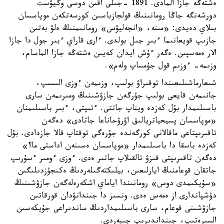
ەشتەڭە جازا المادى. 1891 -جىلى اقىن دوسى وگيۋست
دورشەنگە جاڭا رومانىنىڭ قولجازباسىن كورسەتكەن موپاسسان
بىلاي دەيدى: «مىنە، «انجەليۋس» رومانىمنىڭ ەلۋ بەتىن
جازىپ قويعانىما ءبىر جىل بولدى. ءارى قاراي ءبىر جول دا جازا
الار ەمەسپىن. ەگەر ءۇش ايدان كەيىن ەشتەڭە جازا الماسام،
وزىمە- ءوزىم قول جۇمساپ ولەم».
شىعارماشىلىعىندا توقىراۋ بولىپ، وزىمەن ءوزى الىسىپ،
جانىمەن قايعى بولىپ جۇرگەن جازۋشىنىڭ ومىرىمەن سارى
باسىلىمدار بۇل كەزدە ويناپ جاتتى. ءتىپتى، ءبىر باسىلىمنان
«موپاسسان پسيحياتريالىق اۋرۋحاناعا جاتادى» دەگەن
تاقىرىپتاعى ماقالانى كورگەندە جۇرەگى توقتاپ قالا جازدادى. بۇل
كەزدە باسقا دا باسىلىمدار «موپاسسان ەسىنەن اداستى ما؟»
دەگەن تاقىرىپتى قىزۋ تالقىلاپ جاتىر ەدى. ءوزى ءومىر ءسۇرىپ
جاتقان قوعامنىڭ ايارلىعىن، بيلىكتەگىلەردىڭ ەكىجۇزدىلىگىن
«سۇيكىمدى دوس» رومانىندا اياماي اشكەرەلەگەن جازۋشىنىڭ
دۇشپاندارى از ەمەس ەدى. ونسىز دا جىندانۋدان قورقاتىن
جازۋشىنى قوعام، سارى باسىلىمداردىڭ ساندىراعى جۇيكەسىن
السىرەتىپ، جىنداندىرىپ جىبەردى.