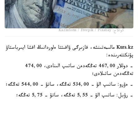
كوللاج: Kazinform / Freepik / Pixabay
Kurs.kz مالىمەتىنشە، قازىرگى ۋاقىتتا ەلوردانىڭ اقشا ايىرباستاۋ
پۋنكتتەرىندە:
- دوللار 467,00 تەڭگەدەن ساتىپ الىنادى، 474,00
تەڭگەدەن ساتىلادى؛
- ەۋرو: ساتىپ الۋ - 534,00 تەڭگە، ساتۋ - 544,00 تەڭگە؛
- رۋبل: ساتىپ الۋ - 5,55 تەڭگە، ساتۋ - 5,75 تەڭگە؛
- يۋان 68,83 تەڭگەدەن ساتىپ الىنادى، 73,06 تەڭگەدەن
ساتىلادى.
الماتىنىڭ اقشا ايىرباستاۋ پۋنكتتەرىندە:
- دوللار: ساتىپ الۋ - 468,86 تەڭگە، ساتۋ - 471,16