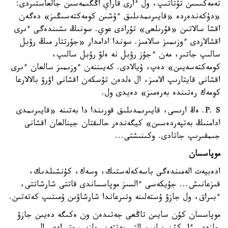
تەمەكىسىن تۇتاتىپ، ول ءارى قاراي اڭگىمەسىن جالعاستىردى:
«دۇكەندەردە «قايىرىمدىلىق ءۇشىن كومەكتەسىڭىز» دەگەن
اقشا سالاتىن «قۇرىلعى» تۇرادى عوي. سونىڭ ىشىندەگى ءىرى
اقشالاردى ءوزىمىز سالامىز. سوندا ادامدار «جۇرتتار مىڭ رۋبل
سالىپ جاتىر، مەن ءجۇز رۋبل نە ەلۋ رۋبل سالىپ،
كومەكتەسەيىن» دەپ، ۇيالادى. كەيىننەن ءوزىمىز سالعان ءىرى
اقشانى قايتارىپ الامىز، ال ەلدەن تۇسكەن اقشانى اۋرۋ بالالارعا
كومەك رەتىندە بەرەمىز» دەيدى ول.
P. S. ەڭ ارىسى، قايىرىمدىلىق قورىندا دا بەتىنە «قايىرىمدى
ادامنىڭ بەتپەردەسىن» كيگەندەر حالىقتان جينالعان اقشانى
جىمقىرىپ جاتادى. وكىنىشتى...
موپاسسان
ادەبيەت الەمىندەگى باسەكەلەستىك، وسەك، كۇنشىلدىك،
قىزعانىش... جۇيكەسى ءالسىز موپاسساندى قاتتى شارشاتتى،
ءبىراق، ول جازۋ ۇستەلىنە وتىرعاندا شارشاۋىن ۇمىتىپ كەتەتىن.
موپاسسان كۇن سايىن تاڭعى جەتىدەن ون ەكىگە دەيىن جازۋ