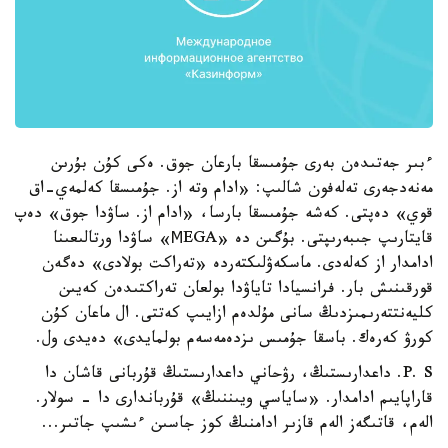
ءبىر جەتىدەن بەرى جۇمىسقا بارعان جوق. ەكى كۇن بۇرىن
مەنەدجەرى تەلەفون شالىپ: «ادام وتە از. جۇمىسقا كەلمەي-اق
قوي» دەپتى. كەشە جۇمىسقا بارسا، «ادام از. ساۋدا جوق» دەپ
قايتارىپ جىبەرىپتى. بۇگىن دە «МEGA» ساۋدا ورتالىعىنا
ادامدار از كەلەدى. ماسكەۋلىكتەردە «تەراكت بولادى» دەگەن
قورقىنىش بار. فرانسيادا تاياۋدا بولعان تەراكتىدەن كەيىن
كليەنتتەرىمىزدىڭ سانى مۇلدەم ازايىپ كەتتى. ال ماعان كۇن
كورۋ كەرەك. باسقا جۇمىس ىزدەمەسەم بولمايدى» دەيدى ول.
P. S. داعدارىستىڭ، رۋحاني داعدارىستىڭ قۇربانى قاشان دا
قاراپايىم ادامدار. «ساياسي ويىننىڭ» قۇرباندارى دا - سولار.
الەم، قاتىگەز الەم قازىر ادامنىڭ كوز جاسىن ءىشىپ جاتىر...