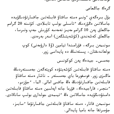
تومەندەگى تاسىلدەردى كەڭەس ەتەدى:
گرەك جاڭعاعى
بۇل بىرەگەي ءونىم ەستە ساقتاۋ قابىلەتىن جاقسارتۋدىڭۇيدە
جاسالاتىن ەڭۇزدىك ءتاسىلى بولىپ تابىلادى. كۇنىنە 20 گرامم
جاڭعاق پەن 10 گرامم مەيىز نەمەسە كۇرىش جەپ وتىرسا،
جاڭعاق كەشەندى (كۇشەيتىلگەن) اسەر بەرەدى.
سونىمەن بىرگە، قۇرامىندا تيامين (ۆ1 دارۋمەنى) كوپ
بولعاندىقتان، پىستەنىڭ دە پايداسى زور.
جەمىس- جيدەك پەن كوكونىس
ەستە ساقتاۋ قابىلەتىن كۇشەيتۋدە كوپتەگەن جەمىستەردىڭ
ماڭىزى زور. فوسفورعا باي جەمىستەر - ناشار ەستە ساقتاۋ
قابىلەتىن جاقسارتۋدىڭ ەڭ جاقسى امالى. الما، ءجۇزىم،
ءىنجىر، قاراجيدەك، قۇرما جانە اپەلسين ەستە ساقتاۋ قابىلەتىن
دامىتۋدىڭۇيدە جاسالاتىن ەڭ ءتيىمدى جولدارى بولىپ سانالادى.
سونىمەن قاتار، ەستە ساقتاۋ قابىلەتىن جاقسارتۋعا ءسابىز،
جۇمىرتقا جانە باميا پايدالى.