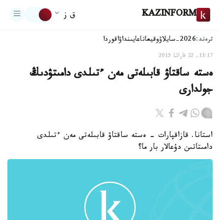
KAZINFORM
ق ز
ترەند:
2026-سايلاۋ
وقيعا
تاعايىنداۋ
اقوردا
13:17, 22 قاراشا 2015
ەستە ساقتاۋ قابىلەتى مەن ءتىلدى دامىتۋدىڭ
جولدارى
استانا. قازاقپارات - ەستە ساقتاۋ قابىلەتى مەن ءتىلدى
دامىتاتىن دۇعالار بار ما؟