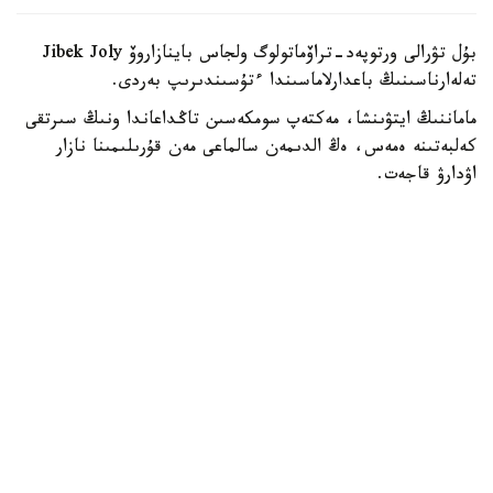
بۇل تۋرالى ورتوپەد-تراۆماتولوگ ولجاس باينازاروۆ Jibek Joly
تەلەارناسىنىڭ باعدارلاماسىندا ءتۇسىندىرىپ بەردى.
ماماننىڭ ايتۋىنشا، مەكتەپ سومكەسىن تاڭداعاندا ونىڭ سىرتقى
كەلبەتىنە ەمەس، ەڭ الدىمەن سالماعى مەن قۇرىلىمىنا نازار
اۋدارۋ قاجەت.
- باستاۋىش سىنىپ وقۋشىلارىنىڭ بوس سومكەسى 600-800
گرامنان اسپاۋى كەرەك. ورتا جانە جوعارى سىنىپ وقۋشىلارى
ءۇشىن ءبىر كەلىگە دەيىن بولعانى دۇرىس. يىققا اسىلاتىن
باۋىنىڭ ەنى كەمىندە 5-6 سانتيمەتر بولۋى قاجەت. سونداي-
اق سومكەنى ەكى يىققا بىردەي اسىنىپ جۇرگەن دۇرىس.
«ورتوپەديالىق سومكە» دەگەن ۇعىم كوبىنە ماركەتينگ. ەڭ
باستىسى وسى تالاپتارعا ساي بولعانى ماڭىزدى، - دەدى ولجاس
باينازاروۆ.
دارىگەر مەكتەپ جاسىنداعى بالالار اراسىندا ومىرتقا قيسايۋى
ءجيى كەزدەسەتىنىن ايتتى.