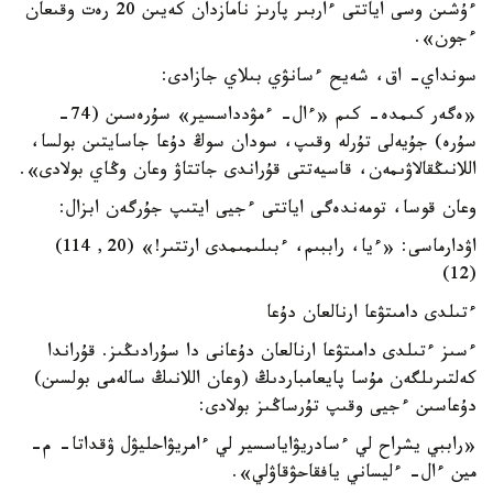
ءۇشىن وسى اياتتى ءاربىر پارىز نامازدان كەيىن 20 رەت وقىعان
ءجون».
سونداي- اق، شەيح ءسانۋي بىلاي جازادى:
«ەگەر كىمدە- كىم «ءال- ءمۋدداسسير» سۇرەسىن (74-
سۇرە) جۇيەلى تۇرلە وقىپ، سودان سوڭ دۇعا جاسايتىن بولسا،
اللانىڭقالاۋىمەن، قاسيەتتى قۇراندى جاتتاۋ وعان وڭاي بولادى».
وعان قوسا، تومەندەگى اياتتى ءجيى ايتىپ جۇرگەن ابزال:
اۋدارماسى: «ءيا، راببىم، ءبىلىمىمدى ارتتىر!» (20, 114)
(12)
ءتىلدى دامىتۋعا ارنالعان دۇعا
ءسىز ءتىلدى دامىتۋعا ارنالعان دۇعانى دا سۇرادىڭىز. قۇراندا
كەلتىرىلگەن مۇسا پايعامباردىڭ (وعان اللانىڭ سالەمى بولسىن)
دۇعاسىن ءجيى وقىپ تۇرساڭىز بولادى:
«راببي يشراح لي ءسادريۋاياسسير لي ءامريۋاحليۋل ۋقداتا- م-
مين ءال- ءليساني يافقاحۋقاۋلي».