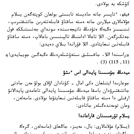
كۇشكە يە بولادى.
فيقھ، ءتاپسىر جانە حاديستە تابىستى بولعان كوپتەگەن يسلام
عۇلامالارى ميلارىن جانە ەستە ساقتاۋ قابىلەتتەرىن جاتتىقتىرىپ،
تىنىمسىز ەڭبەك ەتۋدىڭ ناتيجەسىندە سونداي جەتىستىككە قول
جەتكىزگەن. اللا تاعالا ادامنىڭ تالپىنىسىن باعالاپ، ەستە ساقتاۋ
قابىلەتىن نىعايتادى. اللا قۇراندا بىلاي دەيدى:
«راسىندا اللا، جاقسىلىق ىستەۋشىلەردىڭ ەڭبەگىن جويمايدى!»
(11, 115) (3) .
ميدىڭ جۇمىسىنا پايدالى اس ءىشۋ
جوعارىدا ايتىلعان ەكى امال - كۇنادان اۋلاق بولۋ مەن جادتى
جاتتىقتىرۋدان باسقا ميدىڭ جۇمىسىنا پايدالى تاعامدى پايدالانۋ
ارقىلى دا ەستە ساقتاۋ قابىلەتىن نىعايتۋعا بولادى. ماسەلەن،
وعان تومەندەگىلەر جاتادى:
يسلام تۇرعىسىنان قاراعاندا
(يسلام) عۇلامالارى: بال، مەيىز، جاڭعاق (ماسەلەن، گرەك