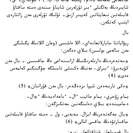
جاڭعاعى نەمەسە بادام، پىستە جانە ت. ب. ) ، سونداي- اق،
شايىردىڭ بەلگىلى ءبىر تۇرلەرىن شايناۋ سىندى ەستە ساقتاۋ
قابىلەتىن نىعايتاتىن كەيبىر ازىق- تۇلىك تۇرلەرى مەن زاتتاردى
ايتىپ كەتكەن.
بال
ريۋاياتتا حابارلانعانداي، اللا ەلشىسى (وعان اللانىڭ يگىلىگى
مەن سالەمى بولسىن) بىلاي دەگەن:
«سەندەردىڭ دارىلەرىڭنىڭ اراسىنداعى ەڭ جاقسىسى - بال مەن
كۇيدىرۋ؛ ءبىراق، مەنىڭ ەكىنشى تاسىلگە جۇگىنگىم كەلمەس
ەدى» (4)
«ەكى نارسەدەن شيپا ىزدەڭدەر: بال مەن قۇراننان» (5)
يمام زۋحري، يمام حاتيب ءال- ءباعداديدىڭ ء«ال-
دجاميىندە» بىلاي دەلىنگەنىن جەتكىزگەن:
«بال جەگەندەرىڭ ابزال. سەبەبى، ول - ەستە ساقتاۋ قابىلەتىن
جاقسارتۋدىڭ جاقسى امالى» (6)
بال قوسىلعان ۇنتاقتالعان زيرە: