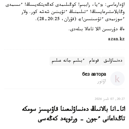
اۋدارماسى: «ءيا، راببىم! كوڭىلىمدى كەڭەيتكەيسىڭ! ءىسىمدى
وڭايلاستىرعايسىڭ! ءتىلىمنىڭ ءتۇيىنىن شەشە كور. ولار
ءسوزىمدى ءتۇسىنسىن!» (قۇران، 20:25-28).
ەڭ دۇرىسىن اللا تاعالا بىلەدى.
azan.kz
دەنساۋلىق
قوعام
ءبىلىم جانە عىلىم
без автора
اۆتور
20:27, 07 تامىز 2026
اتا-انا بالانىڭ دەنساۋلىعىنا قاۋىپسىز سومكە
تاڭداعانى ءجون - ورتوپەد كەڭەسى