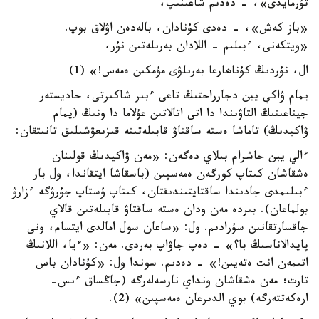
تۇرمايدى»، - دەدىم شاعىنىپ،
«باز كەش»، - دەدى كۇنادان، بالەدەن اۋلاق بوپ.
«ويتكەنى، ءبىلىم - اللادان بەرىلەتىن نۇر،
ال، نۇردىڭ كۇناھارعا بەرىلۋى مۇمكىن ەمەس!» (1)
يمام ۋاكي يبن دجارراحتىڭ تاعى ءبىر شاكىرتى، حاديستەر
جيناعىنىڭ التاۋىندا دا اتى اتالاتىن عۇلاما دا ونىڭ (يمام
ۋاكيدىڭ) تاماشا ەستە ساقتاۋ قابىلەتىنە قىزىعۋشىلىق تانىتقان:
ءالي يبن حاشرام بىلاي دەگەن: «مەن ۋاكيدىڭ قولىنان
ەشقاشان كىتاپ كورگەن ەمەسپىن (باسقاشا ايتقاندا، ول بار
ءبىلىمدى جادىندا ساقتايتىندىقتان، كىتاپ ۇستاپ جۇرۋگە ءزارۋ
بولماعان). بىردە مەن ودان ەستە ساقتاۋ قابىلەتىن قالاي
جاقسارتقانىن سۇرادىم. ول: «ساعان سول امالدى ايتسام، ونى
پايدالاناسىڭ با؟» - دەپ جاۋاپ بەردى. مەن: «ءيا، اللانىڭ
اتىمەن انت ەتەيىن!» - دەدىم. سوندا ول: «كۇنادان باس
تارت؛ مەن ەشقاشان ونداي نارسەلەرگە (جاڭساق ءىس-
ارەكەتتەرگە) بوي الدىرعان ەمەسپىن» (2).