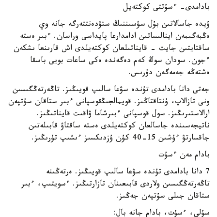
بادامدى- ءسۇتتى كوكتەيل
ۇيدە جاسالاتىن بۇل سۋسىننىڭ ستۋدەنتتەرگە جانە وي
ەڭبەگىمەن اينالىساتىن ادامدارعا پايداسى وراسان. ءبىر ەستە
ساقتايتىن جايت - قايناتىلعان كوكتەيلدى اش قارىنعا ىشكەن
ءجون. سودان سوڭ كەم دەگەندە ەكى ساعات بويى باسقا
ەشتەڭە جەمەگەن دۇرىس.
جەتى دانا بادامدى تۇندە سۋعا سالىپ قويىڭىز. تاڭەرتەڭگىسىن
ونى تازالاپ، ۇنتاقتاڭىز. قويمالجىڭقوسپانى ءبىر ستاقان سۇتپەن
ارالاستىرىڭىز. سول قوسپانى ءبىرشاما ۋاقىت قايناتىڭىز.
ناتيجەسىندە جاسالعان كوكتەيلدى ەستە ساقتاۋ قابىلەتىن
جاقسارتۋ ءۇشىن 15-40 كۇن ۇزدىكسىز ءىشىپ تۇرىڭىز.
بادام مەن ءسۇت
7 دانا بادامدى تۇندە سۋعا سالىپ قويىڭىز. ەرتەڭىنە
تاڭەرتەڭگىسىن ولاردى قابىعىنان تازارتىڭىز. ءسويتىپ، ءبىر
ستاقان جىلى سۇتپەن جەڭىز.
سۇلى، ءسۇت، بادام جانە بال: