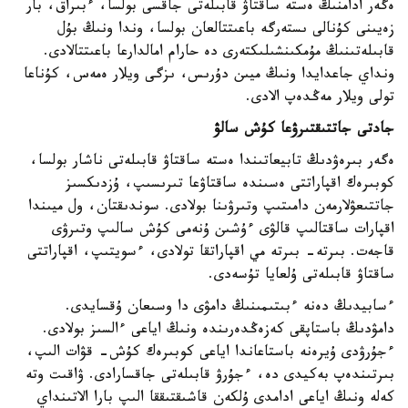
ەگەر ادامنىڭ ەستە ساقتاۋ قابىلەتى جاقسى بولسا، ءبىراق، بار
زەيىنى كۇنالى ىستەرگە باعىتتالعان بولسا، وندا ونىڭ بۇل
قابىلەتىنىڭ مۇمكىنشىلىكتەرى دە حارام امالدارعا باعىتتالادى.
ونداي جاعدايدا ونىڭ ميىن دۇرىس، ىزگى ويلار ەمەس، كۇناعا
تولى ويلار مەڭدەپ الادى.
جادتى جاتتىقتىرۋعا كۇش سالۋ
ەگەر بىرەۋدىڭ تابيعاتىندا ەستە ساقتاۋ قابىلەتى ناشار بولسا،
كوبىرەك اقپاراتتى ەسىندە ساقتاۋعا تىرىسىپ، ۇزدىكسىز
جاتتىعۋلارمەن دامىتىپ وتىرۋىنا بولادى. سوندىقتان، ول ميىندا
اقپارات ساقتالىپ قالۋى ءۇشىن ۇنەمى كۇش سالىپ وتىرۋى
قاجەت. بىرتە- بىرتە مي اقپاراتقا تولادى، ءسويتىپ، اقپاراتتى
ساقتاۋ قابىلەتى ۇلعايا تۇسەدى.
ءسابيدىڭ دەنە ءبىتىمىنىڭ دامۋى دا وسىعان ۇقسايدى.
دامۋدىڭ باستاپقى كەزەڭدەرىندە ونىڭ اياعى ءالسىز بولادى.
ءجۇرۋدى ۇيرەنە باستاعاندا اياعى كوبىرەك كۇش- قۋات الىپ،
بىرتىندەپ بەكيدى دە، ءجۇرۋ قابىلەتى جاقسارادى. ۋاقىت وتە
كەلە ونىڭ اياعى ادامدى ۇلكەن قاشىقتىققا الىپ بارا الاتىنداي