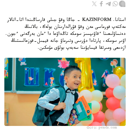
استانا. KAZINFORM - جاڭا وقۋ جىلى قارساڭىندا اتا-انالار
مەكتەپ فورماسى مەن وقۋ قۇرالدارىنان بولەك، بالانىڭ
دەنساۋلىعىنا ءقاۋىپسىز سومكە تاڭداۋعا دا ءمان بەرگەنى ءجون.
اۋىر سومكە، پارتادا دۇرىس وتىرماۋ جانە قيمىل-قوزعالىستىڭ
ازدىعى ومىرتقا قيسايۋىنا سەبەپ بولۋى مۇمكىن.
Фото: pexels.com