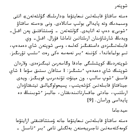
شوپتەر
ەستە ساقتاۋ قابىلەتىن نىعايتۋعا «دارىلىك گۇلشەتەن» اتتى
وسىمدىك وتە پايدالى بولىپ سانالادى. ونى «ەستە ساقتاۋ
ءشوبى» دەپ تە اتايدى. گۇلشەتەن - ۇمىتشاقتىق پەن اقىل-
ويدىڭ شارشاۋىنان ارىلتاتىن تاماشا قۇرال. اقىل- وي
قابىلەتىڭىزدى دامىتقىڭىز كەلسە، وسى شوپتەن شاي دەمدەپ،
تىم بولماعاندا، كۇنىنە ءبىر نەمەسە ەكى رەت ءىشىپ تۇرىڭىز.
شوپتەردىڭ كوپشىلىگى جادقا وڭاسەرىن تيىگىزەدى. ولاردان
شوپتىك شاي دەمدەپ ءىشىڭىز: 1 ستاقان ىستىق سۋعا 1 شاي
قاسىق ءشوپ سالىپ، ون مينۋت تۇندىرىپ قويىڭىز. ويدى
جيناقتاۋ قابىلەتىن كۇشەيتىپ، پسيحولوگيالىق تيتىقتاۋدان
ارىلتىپ، جادتى جاقسارتاتىندىقتان، جالبىز ءشوبىنىڭ دە
پايداسى وراسان. [9]
حيدجاما
ەستە ساقتاۋ قابىلەتىن نىعايتۋعا جانە ۇمىتشاقتىقتى ازايتۋعا
كومەكتەسەتىن تاجىريبەمنەن بەلگىلى تاعى ءبىر ءتاسىل -