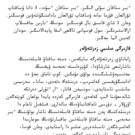
ءبىر ستاقان سۇلى الىڭىز. ءبىر ستاقان ءسۇت، 3 دانا ۇساقتاپ
تۋرالعان قۇرما جانە ۇساقتاپ تۋرالعان بادامنىڭۇشەۋىن قوسىڭىز.
وعان 1 شاي قاسىق بال قوسىڭىز. سونىڭ ءبارىن جاقسىلاپ
ارالاستىرىڭىز. سول قوسپانى تاڭعى اسقا پايدالانىڭىز. سودان
كەيىن الما جەڭىز.
قازىرگى عىلىمي زەرتتەۋلەر
زاماناۋي زەرتتەۋلەرگە سايكەس، ەستە ساقتاۋ قابىلەتىنىڭ
ناشارلىعى شارشاۋدا، كۇيزەلىستە نەمەسە ۇيقىنىڭ
جەتىسپەۋشىلىگىندە بولۋى مۇمكىن. كوپ تاماق جەۋ دە
ادامنىڭۇيقىسىن كەلتىرىپ، ەرىنشەك ەتەدى، سانا- سەزىمىن
جانشىپ تاستايدى، سونىمەن قاتار، ءار ءتۇرلى دەرتكە
شالدىعۋىنا الىپ كەلەدى. قازىرگى كەزدە پايدا بولعان كوپتەگەن
اۋرۋلار - دۇرىس تاماقتانباۋدىڭ سالدارى. قىشقىل تاعام دا
ەرىنشەكتىك پەن ەستە ساقتاۋ قابىلەتىنىڭ ناشار بولۋىنىڭ ءبىر
سەبەبى. ەستە ساقتاۋ قابىلەتىن جاقسارتۋدىڭ جوعارىدا
كەلتىرىلگەن تاسىلدەرىن عىلىم دا راستايدى. وعان قوسا،