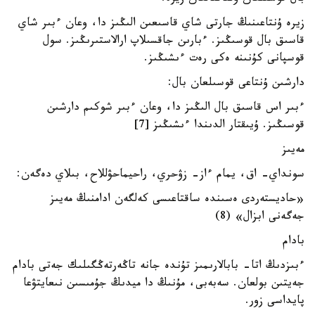
زيرە ۇنتاعىنىڭ جارتى شاي قاسىعىن الىڭىز دا، وعان ءبىر شاي
قاسىق بال قوسىڭىز. ءبارىن جاقسىلاپ ارالاستىرىڭىز. سول
قوسپانى كۇنىنە ەكى رەت ءىشىڭىز.
دارشىن ۇنتاعى قوسىلعان بال:
ءبىر اس قاسىق بال الىڭىز دا، وعان ءبىر شوكىم دارشىن
قوسىڭىز. ۇيىقتار الدىندا ءىشىڭىز [7]
مەيىز
سونداي- اق، يمام ءاز- زۋحري، راحيماحۋللاح، بىلاي دەگەن:
«حاديستەردى ەسىندە ساقتاعىسى كەلگەن ادامنىڭ مەيىز
جەگەنى ابزال» (8)
بادام
ءبىزدىڭ اتا- بابالارىمىز تۇندە جانە تاڭەرتەڭگىلىك جەتى بادام
جەيتىن بولعان. سەبەبى، مۇنىڭ دا ميدىڭ جۇمىسىن نىعايتۋعا
پايداسى زور.