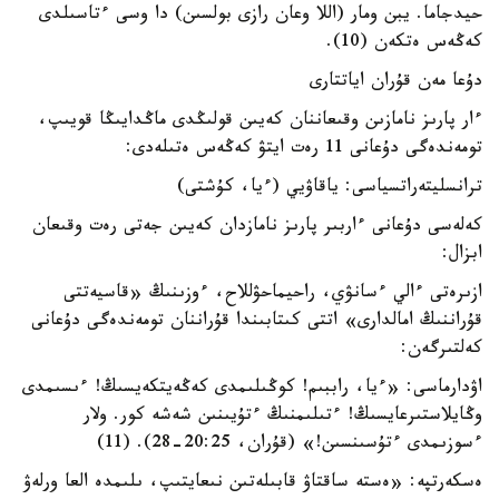
حيدجاما. يبن ومار (اللا وعان رازى بولسىن) دا وسى ءتاسىلدى
كەڭەس ەتكەن (10).
دۇعا مەن قۇران اياتتارى
ءار پارىز نامازىن وقىعاننان كەيىن قولىڭدى ماڭدايىڭا قويىپ،
تومەندەگى دۇعانى 11 رەت ايتۋ كەڭەس ەتىلەدى:
ترانسليتەراتسياسى: ياقاۋيي (ءيا، كۇشتى)
كەلەسى دۇعانى ءاربىر پارىز نامازدان كەيىن جەتى رەت وقىعان
ابزال:
ازىرەتى ءالي ءسانۋي، راحيماحۋللاح، ءوزىنىڭ «قاسيەتتى
قۇراننىڭ امالدارى» اتتى كىتابىندا قۇراننان تومەندەگى دۇعانى
كەلتىرگەن:
اۋدارماسى: «ءيا، راببىم! كوڭىلىمدى كەڭەيتكەيسىڭ! ءىسىمدى
وڭايلاستىرعايسىڭ! ءتىلىمنىڭ ءتۇيىنىن شەشە كور. ولار
ءسوزىمدى ءتۇسىنسىن!» (قۇران، 20:25-28). (11)
ەسكەرتپە: «ەستە ساقتاۋ قابىلەتىن نىعايتىپ، ىلىمدە العا ورلەۋ