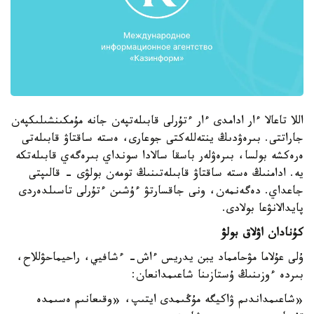
اللا تاعالا ءار ادامدى ءار ءتۇرلى قابىلەتپەن جانە مۇمكىنشىلىكپەن
جاراتتى. بىرەۋدىڭ ينتەللەكتى جوعارى، ەستە ساقتاۋ قابىلەتى
ەرەكشە بولسا، بىرەۋلەر باسقا سالادا سونداي بىرەگەي قابىلەتكە
يە. ادامنىڭ ەستە ساقتاۋ قابىلەتىنىڭ تومەن بولۋى - قالىپتى
جاعداي. دەگەنمەن، ونى جاقسارتۋ ءۇشىن ءتۇرلى تاسىلدەردى
پايدالانۋعا بولادى.
كۇنادان اۋلاق بولۋ
ۇلى عۇلاما مۋحامماد يبن يدريس ءاش- ءشافيي، راحيماحۋللاح،
بىردە ءوزىنىڭ ۇستازىنا شاعىمدانعان:
«شاعىمداندىم ۋاكيگە مۇڭىمدى ايتىپ، «وقىعانىم ەسىمدە