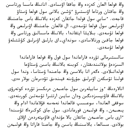
وڭ قولعا العان كەزدە وڭ جاققا اۋىسادى. انانىڭ ماسسا ورتاسىن
وڭ جاقتان ورتاعا اۋىستىرۋ ءۇشىن بالانى سول قولعا ۇستاۋ
قاجەت. ءسابي سول قولدا جاتقان كەزدە بالانىڭ باس جاعىنىڭ
اۋىرلىعى سول قولعا تۇسەدى، ال قالعان جاعىنىڭ اۋىرلىعى وڭ
قولعا تۇسەدى. بىلايشا ايتقاندا، بالانىڭ ماسسالىق ورتاسى وڭ
قولعا جاقىن ورنالاسادى، سونداي-اق بارلىق اۋىرلىق كۇشتىلەۋ
قولعا تۇسەدى.
سالىستىرمالى تۇردە قاراعاندا سول قول وڭ قولعا قاراعاندا
السىزدەۋ بولاتىندىقتان، كوبىنە بالانىڭ باسىن ۇستاۋعا
قولدانىلادى. ەگەر انا بالاسىن وڭ جاعىندا ۇستاسا، وندا سول
قولىنا تۇسكەن اۋىرلىق جۇرۋىنە قيىندىق تۋدىرعان بولار ەدى.
انالاردىڭ ءوز سابيلەرىن سول جاعىمەن ەرىكسىز تۇردە كوتەرۋى
بالانىڭ قاۋىپسىزدىگىن ودان سايىن ارتتىرا تۇسەتىن كورىنەدى.
سوققى العاندا، سوعىسىپ قالعاندا نەمەسە قۇلاعاندا ادام وڭ
يىعىمەن، وڭ قولىمەن قورعانادى. سول جاق كوكىرەك تۇسىندا
ءارى باس جاعىمەن جاتقان بالا مۇنداي قاۋىپتەردەن اۋلاق
بولادى. مىسالعا، بالاسىنىڭ باسىن وڭ جاعىنا قاراتا وڭ قولىمەن