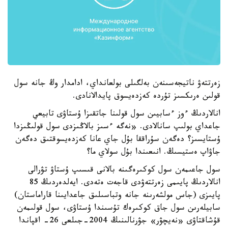
زەرتتەۋ ناتيجەسىنەن بەلگىلى بولعانداي، ادامدار وڭ جانە سول
قولىن ەرىكسىز تۇردە كەزدەيسوق پايدالانادى.
انالاردىڭ ءوز ءسابيىن سول قولىنا جاتقىزا ۇستاۋى تابيعي
جاعداي بولىپ سانالادى. «نەگە ءسىز بالاڭىزدى سول قولىڭىزدا
ۇستايسىز؟ دەگەن سۇراققا بۇل جاي عانا كەزدەيسوقتىق دەگەن
جاۋاپ ەستيسىڭ. انىعىندا بۇل سولاي ما؟
سول جاعىمەن سول كوكىرەگىنە بالانى قىسىپ ۇستاۋ تۋرالى
انالاردىڭ پايىمى زەرتتەۋدى قاجەت ەتەدى. ايەلدەردىڭ 85
پايىزى (جاس مولشەرىنە جانە وتباسىلىق جاعدايىنا قاراماستان)
سابيلەرىن سول جاق كوكىرەك تۇسىندا ۇستاۋى، سول قولىمەن
قۇشاقتاۋى «نەيچۋر» جۋرنالىنىڭ 2004-جىلعى 26- اقپاندا