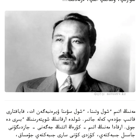
سۋارىپ، وتتاتىپ الىپ، ەرلەدىك...
Фото: novoetv.kz
مەنىڭ اتىم ءشول وتىنا، ءشول سۋىنا ۇيرەنبەگەن ات، قاباقتارى
قاتىپ جۇدەپ كەلە جاتىر. شولدە ارقانىڭ شوپتەرىنىڭ ءبىرى دە
جوق. ارقادا مەنىڭ اتىم - كۇرەڭ اتتىڭ جەگەنى - جازدىگۇنى
جاسىل جىبەكتەي، كۇزدى كۇنى سارى جىبەكتەي جۇمساق،