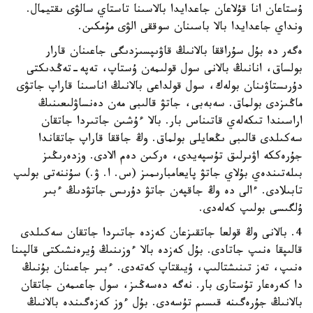
ۇستاعان انا قۇلاعان جاعدايدا بالاسىنا تاستاي سالۋى ىقتيمال.
ونداي جاعدايدا بالا باسىنان سوققى الۋى مۇمكىن.
ەگەر دە بۇل سۇراققا بالانىڭ قاۋىپسىزدىگى جاعىنان قارار
بولساق، انانىڭ بالانى سول قولىمەن ۇستاپ، تەپە-تەڭدىكتى
دۇرىستاۋىنان بولەك، سول قولداعى بالانىڭ اناسىنا قاراپ جاتۋى
ماڭىزدى بولماق. سەبەبى، جاتۋ قالىبى مەن دەنساۋلىعىنىڭ
اراسىندا تىكەلەي قاتىناس بار. بالا ءۇشىن جاتىردا جاتقان
سەكىلدى قالىبى ىڭعايلى بولماق. وڭ جاققا قاراپ جاتقاندا
جۇرەككە اۋىرلىق تۇسپەيدى، ەركىن دەم الادى. وزدەرىڭىز
بىلەتىندەي بۇلاي جاتۋ پايعامبارىمىز (س. ا. ۋ.) سۇننەتى بولىپ
تابىلادى. ءالى دە وڭ جاقپەن جاتۋ دۇرىس جاتۋدىڭ ءبىر
ۇلگىسى بولىپ كەلەدى.
4. بالانى وڭ قولعا جاتقىزعان كەزدە جاتىردا جاتقان سەكىلدى
قالىپقا ەنىپ جاتادى. بۇل كەزدە بالا ءوزىنىڭ ۇيرەنشىكتى قالپىنا
ەنىپ، تەز تىنىشتالىپ، ۇيىقتاپ كەتەدى. ءبىر جاعىنان بۇنىڭ
دا كەرەعار تۇستارى بار. نەگە دەسەڭىز، سول جاعىمەن جاتقان
بالانىڭ جۇرەگىنە قىسىم تۇسەدى. بۇل ءوز كەزەگىندە بالانىڭ