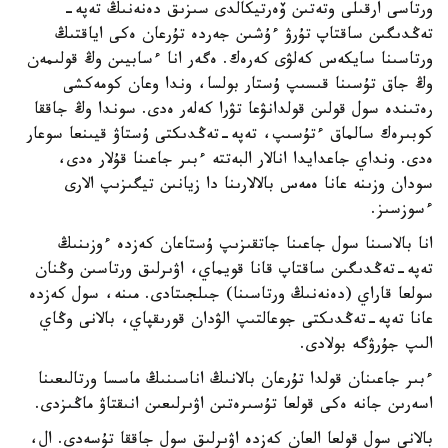
ورتاسى ارقىلى وتەتىن ۆەرتيكالدى سىزىق دەنەنىڭ تەپە-
تەڭدىگىن ساقتاپ تۇرۋ ءۇشىن جەردە تۇرعان ەكى اياقتىڭ
ورتاسىنا سايكەس كەلۋى كەرەك. ەگەر انا ءسابيىن وڭ قولىمەن
وڭ جاق تۇسىنا قىسىپ ۇستار بولسا، وندا وعان كومەكشى
رەتىندە سول قولىن قولدانۋعا تۋرا كەلەر ەدى. سوندا وڭ جاققا
كوبىرەك سالماق ءتۇسىپ، تەپە-تەڭدىكتى ۇستاۋ قيىنعا سوعار
ەدى. ونداي جاعدايدا انالار البەتتە ءبىر جاعىنا قۇلار ەدى،
سودان وزىنە عانا ەمەس بالالارىنا دا زيانىن تيگىزىپ الارى
ءسوزسىز.
انا بالاسىنا سول جاعىنا جاتقىزىپ ۇستاعان كەزدە ءوزىنىڭ
تەپە-تەڭدىگىن ساقتاپ قانا قويماي، اۋىرلىق ورتاسىن وڭنان
سولعا قاراي (دەنەنىڭ ورتاسىنا) جىلجىتادى. مىنە، سول كەزدە
عانا تەپە-تەڭدىكتى جوعالتىپ الۋدان قورىقپاي، بالانى وڭاي
الىپ جۇرۋگە بولادى.
ءبىر جاعىنان قولدا تۇرعان بالانىڭ اناسىنىڭ ماسسا ورتالىعىنا
اسەرىن جانە ەكى قولعا تۇسىرەتىن اۋىرلىعىن انىقتاۋ ماڭىزدى.
بالانى سول قولعا العان كەزدە اۋىرلىق سول جاققا تۇسەدى. ال،