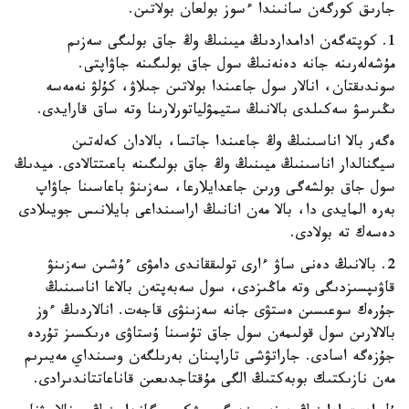
جارىق كورگەن سانىندا ءسوز بولعان بولاتىن.
1. كوپتەگەن ادامداردىڭ ميىنىڭ وڭ جاق بولىگى سەزىم
مۇشەلەرىنە جانە دەنەنىڭ سول جاق بولىگىنە جاۋاپتى.
سوندىقتان، انالار سول جاعىندا بولاتىن جىلاۋ، كۇلۋ نەمەسە
ىڭىرسۋ سەكىلدى بالانىڭ ستيمۋلياتورلارىنا وتە ساق قارايدى.
ەگەر بالا اناسىنىڭ وڭ جاعىندا جاتسا، بالادان كەلەتىن
سيگنالدار اناسىنىڭ ميىنىڭ وڭ جاق بولىگىنە باعىتتالادى. ميدىڭ
سول جاق بولشەگى ورىن جاعدايلارعا، سەزىنۋ باعاسىنا جاۋاپ
بەرە المايدى دا، بالا مەن انانىڭ اراسىنداعى بايلانىس جويىلادى
دەسەك تە بولادى.
2. بالانىڭ دەنى ساۋ ءارى تولىققاندى دامۋى ءۇشىن سەزىنۋ
قاۋىپسىزدىگى وتە ماڭىزدى، سول سەبەپتەن بالاعا اناسىنىڭ
جۇرەك سوعىسىن ەستۋى جانە سەزىنۋى قاجەت. انالاردىڭ ءوز
بالالارىن سول قولىمەن سول جاق تۇسىنا ۇستاۋى ەرىكسىز تۇردە
جۇزەگە اسادى. جاراتۋشى تاراپىنان بەرىلگەن وسىنداي مەيىرىم
مەن نازىكتىك بوبەكتىڭ الگى مۇقتاجدىعىن قاناعاتتاندىرادى.