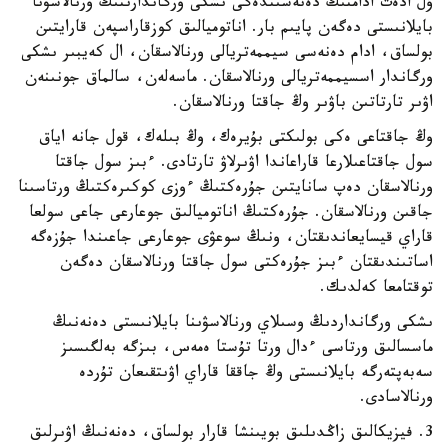
ۇل ادەت ادامنىڭ دەنەسىندەگى ىشكى ورگاندارىنىڭ ورنالاسۋنا
بايلانىستى دەگەن پايىم بار. اناتوميالىق كوزقاراسپەن قارايتىن
بولساق، ادام دەنەسى سيممەتريالى ورنالاسقان، ال كەيبىر ىشكى
ورگاندار اسسيممەتريالى ورنالاسقان. ماسەلەن، سالماق جونىنەن
اۋىر تارتاتىن باۋىر وڭ جاقتا ورنالاسقان.
وڭ جاقتاعى ەكى بولىكتى بۇيرەك، وڭ بىلەك، قول جانە اياق
سول جاقتاعىلارعا قاراعاندا اۋىرلاۋ تارتادى. ءبىز سول جاقتا
ورنالاسقان دەپ سانايتىن جۇرەكتىڭ ءوزى كوكىرەكتىڭ ورتاسىنا
جاقىن ورنالاسقان. جۇرەكتىڭ اناتوميالىق جوعارعى جاعى سولعا
قاراي قيسايعاندىقتان، ونىڭ سوعۋى جوعارعى جاعىندا جۇزەگە
اساتىندىقتان ءبىز جۇرەكتى سول جاقتا ورنالاسقان دەگەن
توقتامعا كەلدىك.
ىشكى ورگانداردىڭ وسىلاي ورنالاسۋىنا بايلانىستى دەنەنىڭ
ماسسالىق ورتاسى ءدال ورتا تۇستا ەمەس، بىزگە بەلگىسىز
سەبەپتەرگە بايلانىستى وڭ جاققا قاراي اۋىتقىعان تۇردە
ورنالاسادى.
3. فيزيكالىق زاڭدىلىق بويىنشا قارار بولساق، دەنەنىڭ اۋىرلىق