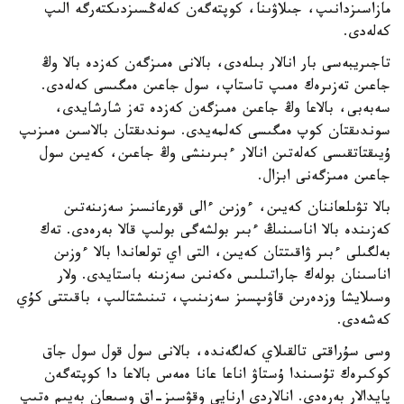
مازاسىزدانىپ، جىلاۋىنا، كوپتەگەن كەلەڭسىزدىكتەرگە الىپ
كەلەدى.
تاجىريبەسى بار انالار بىلەدى، بالانى ەمىزگەن كەزدە بالا وڭ
جاعىن تەزىرەك ەمىپ تاستاپ، سول جاعىن ەمگىسى كەلەدى.
سەبەبى، بالاعا وڭ جاعىن ەمىزگەن كەزدە تەز شارشايدى،
سوندىقتان كوپ ەمگىسى كەلمەيدى. سوندىقتان بالاسىن ەمىزىپ
ۇيىقتاتقىسى كەلەتىن انالار ءبىرىنشى وڭ جاعىن، كەيىن سول
جاعىن ەمىزگەنى ابزال.
بالا تۋىلعاننان كەيىن، ءوزىن ءالى قورعانسىز سەزىنەتىن
كەزىندە بالا اناسىنىڭ ءبىر بولشەگى بولىپ قالا بەرەدى. تەك
بەلگىلى ءبىر ۋاقىتتان كەيىن، التى اي تولعاندا بالا ءوزىن
اناسىنان بولەك جاراتىلىس ەكەنىن سەزىنە باستايدى. ولار
وسىلايشا وزدەرىن قاۋىپسىز سەزىنىپ، تىنىشتالىپ، باقىتتى كۇي
كەشەدى.
وسى سۇراقتى تالقىلاي كەلگەندە، بالانى سول قول سول جاق
كوكىرەك تۇسىندا ۇستاۋ اناعا عانا ەمەس بالاعا دا كوپتەگەن
پايدالار بەرەدى. انالاردى ارنايى وقۋسىز-اق وسىعان بەيىم ەتىپ