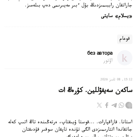
جاراتقان راببىمىزدىڭ بۇل ءبىر مەيىرىمى دەپ بىلەمىز.
«يسلام» سايتى
قوعام
без автора
اۆتور
15:12, 08 تامىز 2026
ساكەن سەيفۋللين. كۇرەڭ ات
استانا. قازاقپارات. ...قوستا ۇيىقتاپ، ەرتەڭىندە تاڭ اتىپ كەلە
جاتقاندا اتتارىمىزدى الگى تۇندە تاپقان سوقىر قۇدىقتان