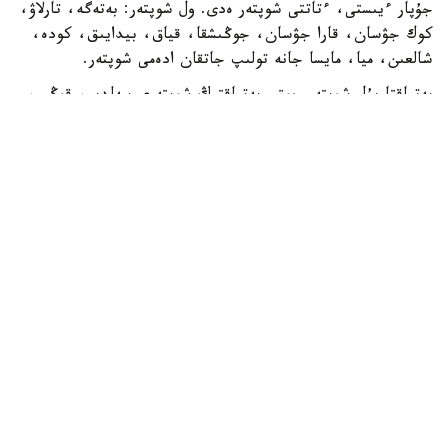
جۇپار ءيىستى، ءتاتتى شوپتەر ەدى. ول شوپتەر: بەتەگە، تارلاۋ،
كوك جۋسان، قارا جۋسان، جوڭىشقا، قياق، بيدايىق، كودە،
شالعىن، ميا، مايسا جانە تولىپ جاتقان ادەمى شوپتەر.
بەتپاقتا بۇل شوپتەر جوق. بەتپاقتىڭ شوپتەرى سەلدىر، قوڭىر،
سۇر، قۋارعان، سوياۋلانعان قاتتى، قوڭىرسۇر وسىمدىك. ول
شوپتەر: سوياۋ جۋسان، قارا قوڭىر جۋسان، يزەن، ەبەلەك.
راس، كوكپەك پەن جۋسان ارقادا دا بار. بەتپاقتا دا بار.
ارقانىڭ سۋى كوبىنەسە تۇشى، ءتاتتى، تۇنىق سۋ جانە ونداي
سۋلار كوپ. ۇلكەن شالقار ايدىن كولدەر، ۇزىن اققان وزەندەر،
تاۋدان، ادىردان سىلدىراپ اققان كۇمىس سۋلى بۇلاقتار، كوك
شالعىندى، ءمولدىر سۋلى تومارلار ءتاتتى سۋىق سۋلى قۇدىقتار
ارقانىڭ جان- جانۋارلارىنىڭ سۇيگەن، ۇيرەنگەن سۋسىنى.
بەتپاقتا سۋ سيرەك كەزدەسەدى. ول سۋدىڭ ءوزى تاپشى جانە
ءدامى دە باسقالاۋ بولادى. ول سۋلار كوبىنەسە سول، اندا- ساندا
ءبىر جەردە، سوقىردىڭ كوزىندەي سىعىرايعان ناشار قۇدىقشالار
بولادى...
ىلعي ءجۇرىس بولعان سوڭ، جەيتىن ءشوبى، ىشەتىن سۋى