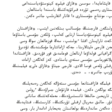
قاپشاعايدا، سوسىن «قازاق فيلم» كينوستۋدياسىنداعى
ىستارى رەسمي تۇردە قىركۇيەكتىڭ باسىندا باستالعان
ولىنگەن قارجىنىڭ جۇمسالىپ بىتكەنىن ايتىپ، «قازاقستان
فيلم» كينوستۋدياسىنا ارنايى كەلىپ، ۇلكەن جۇمىس باستاۋعا
ەكەت تاراپىنان اقشا ءبولىنىپ، سەڭ قوزعالعان سوڭ وسى
ن قارجى ەليتالارىنا، جەكە ازاماتتارعا مۇمكىندىك تۋدىرۋ
افيانى قولداۋعا ارنالعان قوعامدىق قور قۇردىق. قازاقستاندا
پلاتفورماسى جۇمىس ىستەي باستادى. كەز كەلگەن ازامات
ارقىلى ۇلەس قوسا الادى. قارجى جيناۋ «قازاق ەلى» فيلمىنىڭ
 فيلمگە قازاقستانعا جۇمىس ىستەۋگە كەلگەن رەسەيلىك
كومپانياسى 100 ميلليون تەڭگە بولگەن ەكەن. فيلمدە قازتۋعان جىراۋدىڭ ءرولىن
تاريحىن حالىققا تانىستىرۋدىڭ، مەملەكەتتىك سانانى
تۇر. حالىق سەريال ارقىلى تۇرىكتىڭ، كارىستىڭ، قىتايدىڭ
دەگەن حانداردىڭ بولعانىنان بەيحابار ادامدار بار. وسى