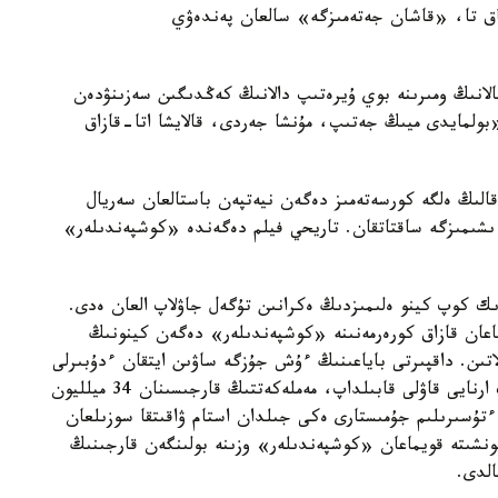
اق تا، «قاشان جەتەمىزگە» سالعان پەندەۋي
الانىڭ ومىرىنە بوي ۇيرەتىپ دالانىڭ كەڭدىگىن سەزىنۋدەن
«بولمايدى ميىڭ جەتىپ، مۇنشا جەردى، قالايشا اتا-قازاق
قالىڭ ەلگە كورسەتەمىز دەگەن نيەتپەن باستالعان سەريال
ىشىمىزگە ساقتاتقان. تاريحي فيلم دەگەندە «كوشپەندىلەر»
ىك كوپ كينو ەلىمىزدىڭ ەكرانىن تۇگەل جاۋلاپ العان ەدى.
اعان قازاق كورەرمەنىنە «كوشپەندىلەر» دەگەن كينونىڭ
اتىن. داقپىرتى باياعىنىڭ ءۇش جۇزگە ساۋىن ايتقان ءدۇبىرلى
تويىنان كەم بولماعان فيلمگە سول كەزدەگى ۇكىمەت ارنايى قاۋلى قابىلداپ، مەملەكەتتىڭ قارجىسىنان 34 ميلليون
 160 مامان شاقىرىلىپ، ءتۇسىرىلىم جۇمىستارى ەكى جىلدان استام ۋاقىتقا سوزىلعان
ونشىتە قويماعان «كوشپەندىلەر» وزىنە بولىنگەن قارجىنىڭ
الدى.