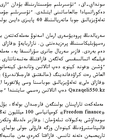
سونداي-اق، ءتۇسىرىلىم جۇمىستارىنىڭ بۇدان ءارى 
دەكوراتسيادا جالعاساتىنى ايتىلدى. ءتۇسىرىلىم جۇم
تەلەۆيزيالىق جوبا ماتەريالىنىڭ 40 پايىزى دايىن بولىپ، مونتاج جۇمىستارى دا قاتار اتقارىلىپ جاتىر ەكەن.
سەريالدىڭ پروديۋسەرى ارمان اسەنوۆ مەملەكەتتەن ب
رەسپۋبليكاسىنىڭ پرەزيدەنتى ن. نازاربايەۆ «قازاق 
دەم بەردى. قازىر سەريال جانرى سۇرانىسقا يە، مەمل
فيلمگە اتسالىسقىسى كەلگەن قازاقتىڭ مەتسەناتتارى مە
ءۇشىن «فوند كينو» دەپ اتالاتىن وتاندىق كينەماتوگر
العاش رەت كراۋدفاندينگ (حالىقتىق قارجىلاندىرۋ) 
«قازاق ەلى» تەلەۆيزيالىق جوباسىنا وسى پلاتفورما 
Qazaqeli550.kz دەپ اتالاتىن رەسمي سايتىندا ءجۇرىپ جاتىر»، - دەدى.
مەملەكەت تاراپىنان بولىنگەن قارجىدان بولەك، بۇل
«Freedom finance» 
سومداۋشى بەكبولات تىلەۋحان: «قازىر ەلدىڭ وتكەن 
قالىپتاستىرۋدىڭ كينودان وزگە قارۋلى جولى بولماي 
تاريحىمەن ەتەنە تانىس. قازاقتا كەرەي مەن جانىبەك 