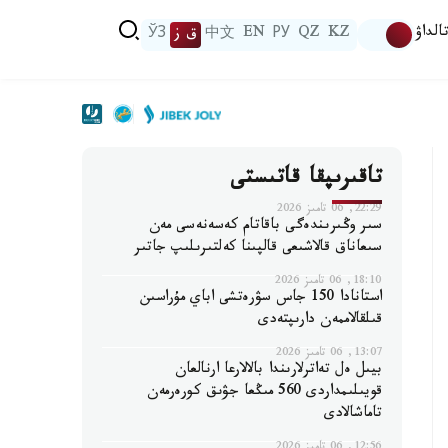
الداۋ
KZ
QZ
РУ
EN
中文
ق ز
ЎЗ
تاقىرىپقا قاتىستى
22:29, 06 تامىز 2026
سىر وڭىرىندەگى باقاتام كەسەنەسى مەن
سىعاناق قالاشىعى قالپىنا كەلتىرىلىپ جاتىر
18:10, 06 تامىز 2026
استانادا 150 جاس سۋرەتشى اباي مۇراسىن
قىلقالاممەن دارىپتەدى
13:07, 06 تامىز 2026
بيىل ەل تەاترلارىندا بالالارعا ارنالعان
قويىلىمداردى 560 مىڭعا جۋىق كورەرمەن
تاماشالادى