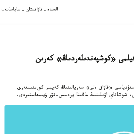
الەمدە
قازاقستان
ساياسات
ت
فيلمى «كوشپەندىلەردىڭ» كەرىن
وستۋدياسى «قازاق ەلى» سەريالىنىڭ كەيبىر كورىنىستەرى
ى، شوشاناي اۋىلىنىڭ ماڭىنا پرەسس-تۋر ۇيىمداستىردى.