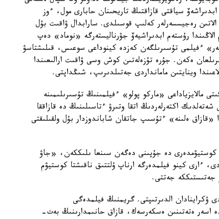
وبەيۋىنە، رەكۆيزيتتەردىڭ جينالۋىنا ەداۋىر وڭ ىقپال ەتكەنى
ابدىراشەۆ سياقتى قازاقتىڭ تاريحىنان حابارى مول، ءوز
 الاتىن رەجيسسەرلەر كەلىپ قوسىلدى. سارابدال ۋاقىت بۇل
 الاڭىندا رۇستەم ابدىراشيەۆ جۋرناليستەرگە «نوماد» دەپ
ىلەر» ءفيلمى تۇسىرىلگەن كەزدە كينوداعى سوعىس، قىلىشتاسۋ
ىرىلعان ەكەن. جۇرە تۇزەلەتىن كوش وسى ۋاقىت ارالىعىندا
لاعىندا وينايتىن مامانداردى جەتىلدىرىپ، شىڭداپتى.
تى مالايزياداعى «ماركو پولو» ءفيلمىنىڭ تۇسىرىلىمىنە
شەتەلدىك اكتەرلەردىڭ اتقا وتىرۋ ءتاسىلىنىڭ دە قازاققا
«قازاق ەلىنە» ءتۇسىپ جاتقان شاباندوزدار بۇل ولقىلىقتى
 كوستيۋمدەرى دە جۇپىنى دەگەن سىنعا ىلىككەن، «جاۋ
دى، ءارى كينو فيلمدەرگە ارناپ ۇلتتىق ناقىشتا كوستيۋم
ز جەتىستىككە جەتتى.
دى ۋكراينادان الدىرتىپتى. گريمنىڭ فيلمدەگى
دە اسەر ەتەتىنىن ەسكەرسەك، قازاق حانىمدارىنىڭ بەت-