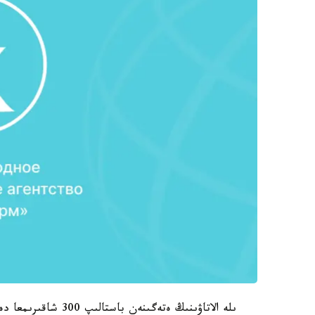
ىلە الاتاۋىنىڭ ەتەگى