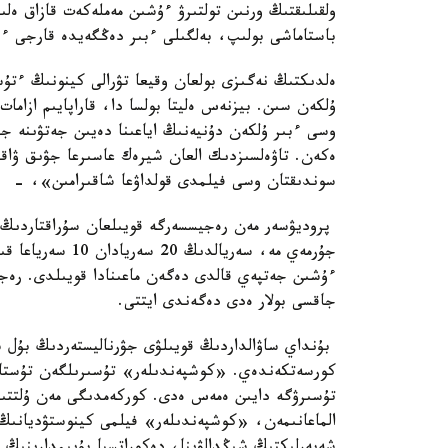
ولقىلىقتىڭ ورنىن تولتىرۋ ءۇشىن مەملەكەت قازاق ەلى
باستاماشى بولىپ، بەلگىلى ءبىر دەڭگەيدە قارجى ءب
ەلدىكتىڭ نەگىزى بولعان وقيعا تۋرالى كينونىڭ ءتۇس
ۇلكەن سىن. بيزنەس ەليتا بولسا دا، قاراپايىم ازامات
وسى ءبىر ۇلكەن دۇنيەنىڭ اياعىنا دەيىن جەتۋىنە جان
ەكەن. تاۋەلسىزدىك العان شيرەك عاسىرعا جۋىق ۋاقىت 
سوندىقتان وسى فيلمدى قولداۋعا شاقىرامىن»، - 
پروديۋسەر مەن رەجيسسەرگە قويىلعان سۇراقتاردىڭ د
جۇرمەي مە، سەريا
ءۇشىن جەتپەي قالدى دەگەن ماعىنادا قويىلدى. رە
جاقسى بولار ەدى دەگەندى ايتتى.
بۇنداي ساۋالداردىڭ قويىلۋى جۋرناليستەردىڭ بۇل س
كورسەتكەندەي. «كوشپەندىلەر» تۇسىرىلگەن تۇستا «
تۇسىرۋگە دايىن ەمەس ەدى. كوركەمدىگى مەن ۇلتتىق
الماعانىمەن، «كوشپەندىلەر» فيلمى كينوستۋديانىڭ ت