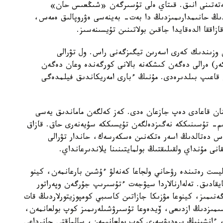
 كەتەتىنى انىق. قىتاي ەلى تۇسىرگەن «شىڭعىس حان»
زدىڭ حانىمدارىمىزدىڭ دا بەت- بەينەسى ەۋروپالىق ەمەس،
زاققا الدەقايدا جاقىن بولاتىنىن تۇيسىنەسىز.
وزىندىك كەرى اسەرىن تيگىزگەنى راس. ول تۋرالى
ەر) ەرالى دەگەن كىشكەنە بالانى كورگەندە وعان دەگەن
 قاعىپ بىلدىرەدى. مۇنىڭ ءبارى امەريكاندىق فيلمدەگى
ىنان قاعادى دەپ جازعان ەدى. كەز كەلگەن ماماندىق يەسى
انىم- تۇسىنىككە نەگىزدەلگەن تۇيسىككە سۇيەنەرى حاق. قازاق
ماس دەتالدىڭ اسەر ەتكەنىن ەسكەرسەك، حاندار تۋرالى
نى مۇنداي ولقىلىقتىڭ بولمايتىنىنا يلاندىرعانداي.
ست رەتىندە رۋحاني ولجاعا كەنەلۋ ءۇشىن بارعانمەن، كينو
يقادىق. تەلەارنالاردا سيۋجەت ءتۇسىرىپ جۇرگەن وپەراتور
ەنىمىز، كينوعا مۋزىكا جازاتىن كاسىبي كومپوزيتورلاردىڭ قات
مىزدىڭ ازدىعى، ۆيدەوعا تۇسىرۋشىلەرىمىز كوپ بولعانمەن،
ز، ءانشىنىڭ پروديۋسەرى كوپ بولعانىمەن، سالماقتى جانرداعى