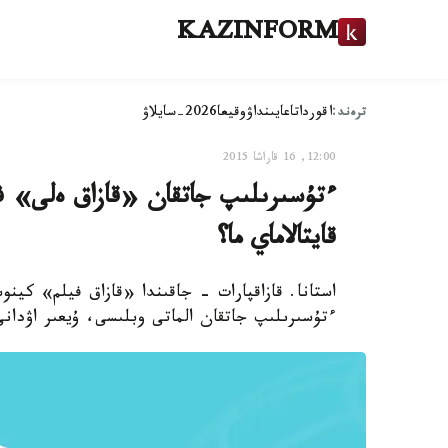
KAZINFORM
ترەند:
اقوردا
تاعايىنداۋ
وقيعا
2026-سايلاۋ
12:00, 16 قاراشا 2015
ءتۇسىرىلىپ جاتقان «قازاق ەلى» 
قايتالاماي ما؟
استانا. قازاقپارات - جاقىندا «قازاق فيلم» كين
ءتۇسىرىلىپ جاتقان الماتى وبلىسى، ۇيعىر اۋدان