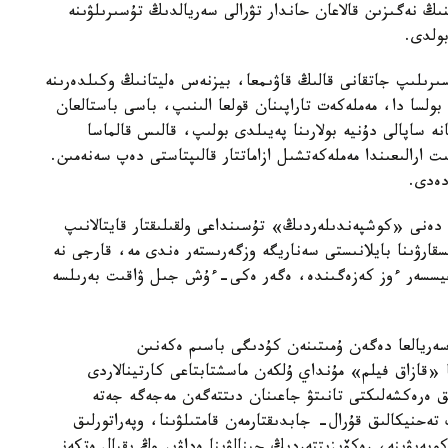
نىڭ نەگىزىن قالاعان حاندار تۋرالى سەريالدىڭ تۇسىرىلۋىنە
ولدى.
ىرىلىپ جاتقانى قالىڭ قاۋىمعا، بيزنەس ەليتانىڭ وكىلدەرىنە
 بولسا دا، مەملەكەت تاراپىنان قولعا الىنىپ، باسى باستالعان
ە ساپالى دۇنيە بولارىنا پەيىلدى بولىپ، قالىس قالماسا
ارالىعىندا مەملەكەتشىل ازاماتتار قالىپتاستى دەپ سەنەمىن.
دەدى.
ەنى «كوشپەندىلەردىڭ» تۇسىنداعى ولقىلىقتار قايتالانىپ
لدىڭ 20 سەريادان 10 سەرياعا قىسقارۋىنا بايلانىستى سەناريگە وزگەرىستەر ەندى مە، قارجى نە
جيسسەر ءوز كەزەگىندە، ەگەر ەكى-ءۇش جىل ۋاقىت بەرىلسە
ەريالعا دەگەن ۇمىتىنەن كۇدىگى باسىم ەكەنىن
قازاق فيلم» مۇنداي ۇلكەن ماسشتابتاعى كارتينالاردى
 ەرەكشەلىكتى تانىتۋ جاعىنان دىتتەگەن مەجەگە جەتە
ەحنيكالىق قۇرال- جابدىقتارمەن قامتىلۋىنا، وپەراتورلىق