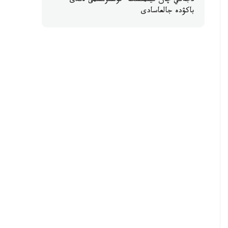
دجەكي چان فيلمىنىڭ ءتۇسىرىلىمى ەندى
باكۋدە جالعاسادى