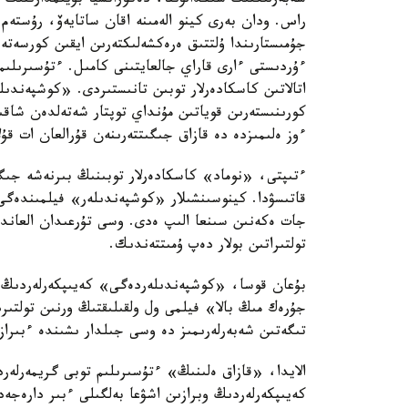
شەبەرلىكتىڭ شىڭدالۋىنا، دەكوراتسيا بۇيىمدارىنىڭ ك
راس. ودان بەرى كينو الەمىنە اقان ساتايەۆ، رۇستەم 
جۇمىستارىندا ۇلتتىق ەرەكشەلىكتەرىن ايقىن كورسەتە
ءۇردىستى ءارى قاراي جالعايتىنى كامىل. ءتۇسىرىلىم
اتالاتىن كاسكادەرلار توبىن تانىستىردى. «كوشپەند
كورىنىستەرىن قوياتىن مۇنداي توپتار شەتەلدەن شاق
ءوز ەلىمىزدە دە قازاق جىگىتتەرىنەن قۇرالعان ات قۇ
ءتىپتى، «نوماد» كاسكادەرلار توبىنىڭ بىرنەشە جىگى
قاتىسۋدا. كينوسىنشىلار «كوشپەندىلەر» فيلمىندەگى 
جات ەكەنىن سىنعا الىپ ەدى. وسى تۇرعىدان العاندا 
تولتىراتىن بولار دەپ ۇمىتتەندىك.
بۇعان قوسا، «كوشپەندىلەردەگى» كەيىپكەرلەردىڭ
جۇرەك مىڭ بالا» فيلمى ول ولقىلىقتىڭ ورنىن تولتىر
تىگەتىن شەبەرلەرىمىز دە وسى جىلدار ىشىندە ءبىرا
الايدا، «قازاق ەلىنىڭ» ءتۇسىرىلىم توبى گريمەرلەر
كەيىپكەرلەردىڭ وبرازىن اشۋعا بەلگىلى ءبىر دارەجە