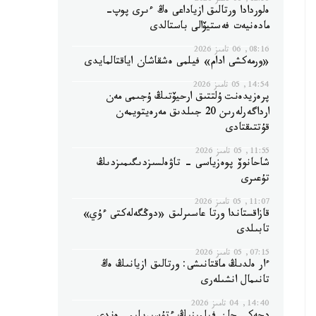
12:56, 06 تامىز 2026
ەلوردادا ورتالىق ازياداعى ەڭ ءىرى پوپ-
مادەنيەت فەستيۆالى باستالدى
08:16, 06 تامىز 2026
«ورمەكشى ادام» فيلمى ەشقاشان اياقتالمايدى
14:54, 05 تامىز 2026
پرەزيدەنت ۇلتتىق ارحيۆتىڭ ۇجىمى مەن
ارداگەرلەرىن 20 جىلدىق مەرەيتويمەن
قۇتتىقتادى
11:55, 05 تامىز 2026
شاحانوۆ پوەزياسى - تاۋەلسىزدىگىمىزدىڭ
تۇعىرى
11:07, 05 تامىز 2026
قازاقستاندا ورتا عاسىرلىق «دوڭگەلەكتى ءۇي»
تابىلدى
07:15, 05 تامىز 2026
ءار ەلدىڭ ماقتانىشى: ورتالىق ازيانىڭ ەڭ
تانىمال انشىلەرى
14:40, 04 تامىز 2026