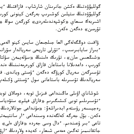
گولليۆۋدتىڭ ەكشن جانرىنان شارشاپ، قازاقتىڭ ءيى
گولليۆۋدتىڭ ستيلىن كوشىرىپ بەرگەن كينونى كورى
اشىربەك سىعاي «كوشپەندىلەردى» كورگەن سوڭ «باس
تۇرمىن» دەگەن ەكەن.
ۋاقىت دوڭگەلەگى العا جىلجىعان سايىن كينو الەمى 
ءبىراز سايابىرسىپ، ءتۇرلى تاريحى سەريالدار سۇران
«شىڭعىس حان»، تۇرىك ەلىنىڭ «سۇلەيمەن سۇلتان»
كورىپ، داعدىلانا باستاعان قازاق كورەرمەنىنىڭ ەندى
سەريالدىڭ تۇسىرىلە باستاعانى سول ءۇمىتتى ۇكىلەپ
شوشاناي اۋىلى ماڭىنداعى قىزىل توبە، دومالاق توبە، 
ءتۇسىرىلىم توبى كىشىگىرىم «قازاق فيلم» ستۋدياسى
رەجيسسەر رۇستەم ابدىراشەۆ: «مۇنداعى جوتالاردىڭ 
ەكەن. بۇل جەرگە كەلگەندە وسىنداعى ءار سانتيمەتر
تاعى ءبىر ۇعىندىم. ءدال وسى جەردە «قازاق ەلى» ف
جاتقانىمىز تەگىن ەمەس شىعار، كەيدە ولاردىڭ ءار