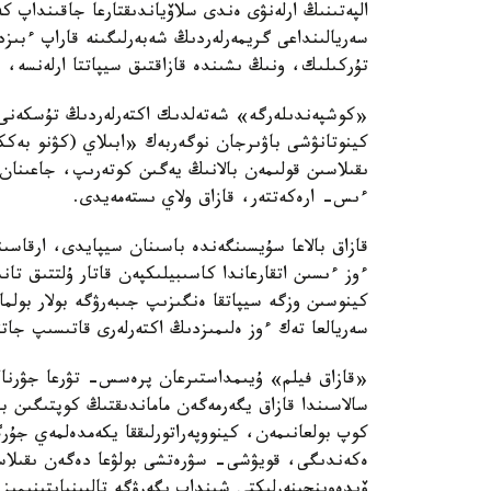
الپەتىنىڭ ارلەنۋى ەندى سلاۆياندىقتارعا جاقىنداپ
سەريالىنداعى گريمەرلەردىڭ شەبەرلىگىنە قاراپ ءبى
تۇركىلىك، ونىڭ ىشىندە قازاقتىق سيپاتتا ارلەنسە، قا
«كوشپەندىلەرگە» شەتەلدىك اكتەرلەردىڭ تۇسكەنى 
كينوتانۋشى باۋىرجان نوگەربەك «ابىلاي (كۋنو بەكك
ىقىلاسىن قولىمەن بالانىڭ يەگىن كوتەرىپ، جاعىنان
ءىس- ارەكەتتەر، قازاق ولاي ىستەمەيدى.
قازاق بالاعا سۇيسىنگەندە باسىنان سيپايدى، ارقاس
ءوز ءىسىن اتقارعاندا كاسىبيلىكپەن قاتار ۇلتتىق ت
كينوسىن وزگە سيپاتقا ەنگىزىپ جىبەرۋگە بولار بول
سەريالعا تەك ءوز ەلىمىزدىڭ اكتەرلەرى قاتىسىپ جاتقا
«قازاق فيلم» ۇيىمداستىرعان پرەسس- تۋرعا جۋرنالي
سالاسىندا قازاق يگەرمەگەن ماماندىقتىڭ كوپتىگىن با
كوپ بولعانىمەن، كينووپەراتورلىققا يكەمدەلمەي جۇرگ
ەكەندىگى، قويۋشى- سۋرەتشى بولۋعا دەگەن ىقىلاسى
ۆيدەوينجينەرلىكتى شىنداپ يگەرۋگە تالپىنبايتىنىمى