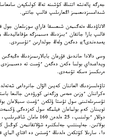
جەرگە پالەنشە اتتىڭ كۇشىنە تەڭ كولىكپەن سامعاس
شىدامسىزدىعىمىز اڭعارىلىپ قالىپ جاتتى.
الاتاۋدىڭ ەتەگىمەن شىعىسقا قاراي سوزىلعان جول ق
قالىپ بارا جاتقان ءبىزدىڭ ەسىمىزگە مۇقاعاليدىڭ 
يەمدەندى؟» دەگەن ولەڭ جولدارىن ءتۇسىردى.
وسى دالادا حاندىق قۇرعان بابالارىمىزدىڭ ەڭبەگىن 
ويداعىداي بولسا ەكەن دەگەن ءۇمىت تە دەمىمىزدى 
ەرىكسىز ەسكە تۇسەدى.
تاۋەلسىزدىك العاننان كەيىن الۋان جانرداعى شەتەلد
ەكراننان ءوزىن ەمەس وزگەنى كورۋدەن جالىعا باست
تۇسىرىلەتىنى سول تۇستا ۇلكەن ءۇمىت سىيلاعان بول
دوللار ءبولىنىپ، 25 ەلدەن
بولاتىن. جەلپىنتىپ جەلىكتىرە شۋلاتقانمەن كوڭىل ك
دا، سارىلا كۇتكەن ەلدىڭ ءۇمىتىن دە اقتاي الماي ق