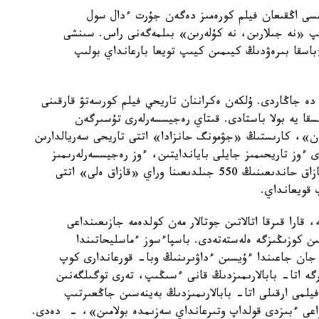
سى اڭقىعان فيلم كورەمىز دەگەن جۇرت ءدال سول
پ «نە جىلارىن، نە كۇلەرىن» بىلمەگەنى راس. سىنشى
قا بىرەۋدىڭ كيىمىن كيىپ تويعا بارعانداي بولىپ
دە جاڭاردى. ۇلكەن ەكراننان تاريحي فيلم كورسەتۋ قارقىنى
ىسقا يە بولا باستادى. قىتاي رەجيسسەرلەرى تۇسىرگەن
، كارىستىڭ «جۋمونگ حانزادا» اتتى تاريحى سەريالدارىن
 ءوز تاريحىمىز جايلى باياندايتىن، ءوز رەجيسسەرلەرىمىز
تۇسىرگەن سەريال كورۋگە دەگەن ءۇمىتى وياندى. قازاق حاندىعىنىڭ 550 جىلدىعىنا وراي «قازاق ەلى» اتتى
 قويعانداي.
قارا قىرقا اتالاتىن جوتالار مەن كولدەمە جازىعىنداعى
ن كوزىڭىزگە ەلەستەتەدى. باسپاءسوز ءماسليحاتىندا
جان جاعىندا ءۇيسىن ءداۋىرىنىڭ وبا- قورعاندارى كوپ
گە اتا- بابالارىمىزدىڭ قانى ءسىڭىپ، تەرى توگىلگەنىن
يلمى ارقىلى اتا- بابالارىمىزدىڭ بەينەسىن جاڭعىرتىپ
ۋاعى ءبىزدى قولداپ وتىرعانداي سەزىمدە بولامىن»، - دەدى.