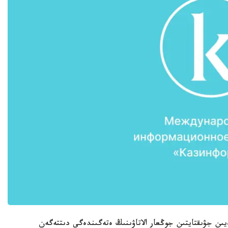
نەن باستالىپ 300 شاقىرىمعا دەيىن جۋىقتايتىن جوڭعار الاتاۋىنىڭ ەتەگىندەگى دىتتەگەن