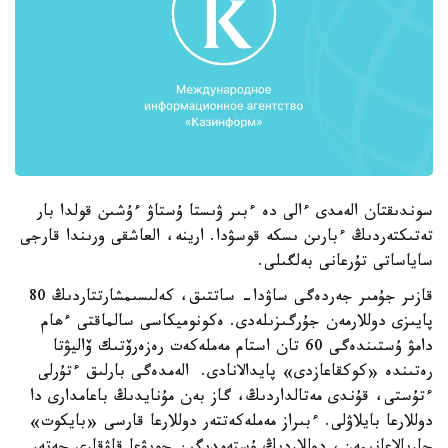
سوندىقتان الەمدى ءالى دە ءبىر ۋىستا ۇستاۋ ءۇشىن قولدا بار
تەتىكتەردىڭ ءبارىن ىسكە قوسۋدا. ارينە، العاشقى ورىندا قارجى
ساياساتى تۇرعانى بەلگىلى.
قازىر جۇمىر جەردەگى ساۋدا- ساتتىق، كەلىسىمشارتتاردىڭ 80
پايىزى دوللارمەن جۇرگىزىلەدى. ەكونوميكاسى سالماقتى ءھام
دامۋ ۇستىندەگى 60 تان استام مەملەكەت رەزەرۆتىك ۆاليۋتا
رەتىندە «كوكقاعازدى» پايدالانادى. الەمدەگى بارلىق ءتۇرلى
ءتۇستى، قۇندى مەتالداردىڭ، گاز بەن مۇنايدىڭ باعامدارى دا
دوللارعا بايلاۋلى. ءبىراز مەملەكەتتەر دوللارعا قارسى «بايكوت»