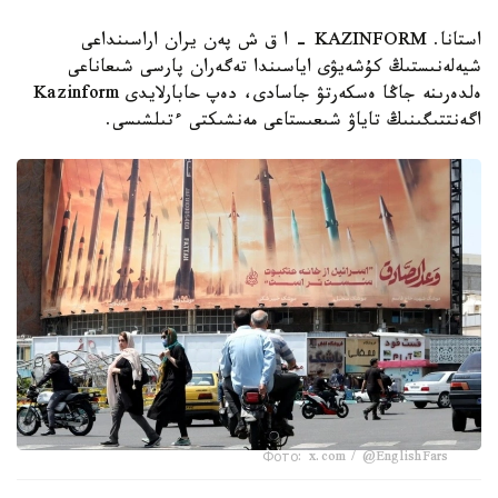
استانا. KAZINFORM - ا ق ش پەن يران اراسىنداعى
شيەلەنىستىڭ كۇشەيۋى اياسىندا تەگەران پارسى شىعاناعى
ەلدەرىنە جاڭا ەسكەرتۋ جاسادى، دەپ حابارلايدى Kazinform
اگەنتتىگىنىڭ تاياۋ شىعىستاعى مەنشىكتى ءتىلشىسى.
Фото: x.com / @EnglishFars