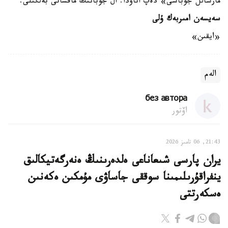
مارشالل جوباسى» دەپ اتاۋدا. ال جوبانىڭ ماقساتى بەلگىلى.
سەيسەن امىربەك ۇلى
«ايقىن»
الەم
без автора
اۆتور
21:43, 06 تامىز 2026
يران پارسى شىعاناعى ەلدەرىنىڭ ەنەرگەتيكالىق
ينفراقۇرىلىمىنا سوققى جاساۋى مۇمكىن ەكەنىن
ەسكەرتتى