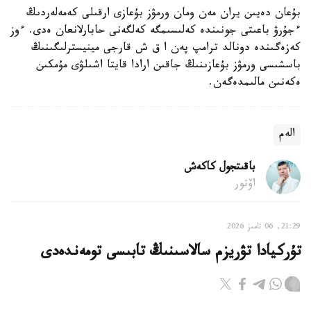
بۇعان دەيىن يران مەن ومان ورمۋز بۇعازى ارقىلى كەمەلەردىڭ
ءجۇرۋ باعىتى جونىندە كەلىسىمگە كەلگەنى حابارلانعان ەدى. ءوز
كەزەگىندە دونالد ترامپ پەن ا ق ش قارجى مينيسترلىگىنىڭ
باسشىسى ورمۋز بۇعازىنىڭ جاقىن ارادا قايتا اشىلۋى مۇمكىن
ەكەنىن مالىمدەگەن.
الەم
باقىتجول كاكەش
اۆتور
21:29, 06 تامىز 2026
تۇركيادا تۋريزم سالاسىنىڭ تابىسى تومەندەدى