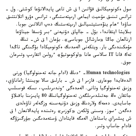
سول ەكونوميكالىق قۋاتىن ا ق ش تاعى پايدالانۋعا كوشتى. ول -
ترانس تىنىق مۇحيت ايماعى ارىپتەستىگى، ترانس ەۋرو اتلانتتىق
ساۋدا ءھام ينۆەستيتسيالىق ارىپتەستىك دەپ اتالاتىن جوبا.
بىلايشا ايتقاندا، بۇل - جالپاق دۇنيەنى ءبىر ۋىسقا جيناۋعا
ارنالعان جاڭا «مارشالل جوباسى». بۇعان ا ق ش- تىڭ
مۇمكىندىگى بار. ويتكەنى الەمدىك ەكونوميكادا بۇگىنگى تاڭدا
تەك قانا IT سالاسى عانا «لوكوموتيۆ» ءرولىن اتقارىپ وتىرعان
جوق.
Human technologies- ءدىڭ (ادام جانە تەحنولوگيا) ورنى
الدەقايدا جوعارى. قازىر ا ق ش - بارلىق سالا بويىنشا زاماناۋي،
وزىق تەحنولوگيا وتانى. الەمدەگى ءوندىرىلىپ، ىسكە قوسىلىپ
جاتقان ەڭ جەتىلدىرىلگەن تەحنولوگيانىڭ 80 پايىزىنا باقىلاۋ
جاسايدى. دەمەك ولاردىڭ وزىق دۇنيەسىنە وزگەلەر تاۋەلدى
دەگەن ءسوز. وسىنى ۇلكەن «كوزىر» رەتىندە پايدالانعان ا ق
ش پىشىراي باستاعان الەمگە قايتادان ۇستەمدىگىن جۇرگىزۋگە
قادام جاساپ وتىر.