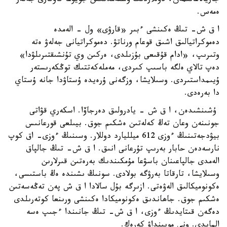
جاريالاعانىمەن، دوللاردىڭ ۇستەمدىگىن جويۋعا قاۋقارى جەتەر
ەمەس.
ا ق ش- تىڭ ەكىنشى ءبىر «قارۋى» ول - الەمدە
دەموكراتيالىق اشىق قوعام ورناتۋ. دەموكراتيانى جەلەۋ ەتە
وتىرىپ، «ادام قۇقىعى بۇزىلدى، ەركىن وي تۇنشىقتىرىلۋدا»
دەپ تالاي ەلگە باسىپ كىردى، مەملەكەتتىك توڭكەرىستەر
ۇيىمداستىردى. وسىلايشا، وزگەنى ۇرەيدە ۇستاۋدا جانە ۇستاي
دا بەرەدى.
ۇشىنشىدەن، ا ق ش - يادرولىق دەرجاۆا. اسكەري قۋاتى
جونىنەن وعان تەڭ كەلەتىن ەشكىم جوق. بيىلعى قورعانىس
بيۋدجەتىنىڭ ءوزى 612 ميلليارد دوللار. وسىنىڭ ءوزى- اق كوپ
نارسەدەن حابار بەرىپ تۇرعانى انىق. ا ق ش- تىڭ جالپاق
الەمدى جالپاعىنان باسۋعا مۇمكىندىك بەرەتىن قىرلارىن
وسىلايشا، تارقاتا بەرۋگە بولادى. سونىڭ ىشىندە ەڭ باستىسى،
ەكونوميكالىق الەۋەتى. ازىرگە بۇل سالادا ا ق ش پەن تەڭەسەتىن
ەشكىم جوق. جاھاندىق ەكونوميكادا ەكىنشى ورىنعا كوتەرىلدى
دەگەن قىتايدىڭ ءوزى، ا ق ش- تىڭ جانىندا ءجىپ ەسە
المايدى. ونى مويىنداۋ كەرەك.