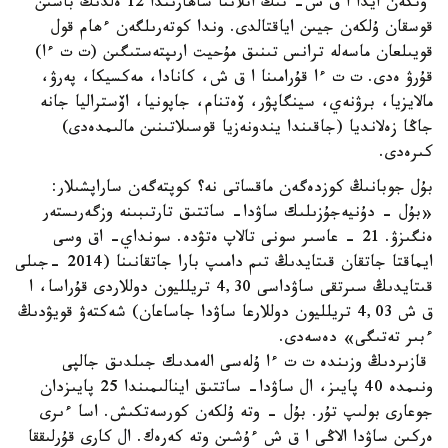
وتكەن ايدا ا ق ش- تىڭ اتلانتا شاھارىندا 12 ەلدىڭ باسىن
قوسقان ۇلكەن جيىن اياقتالدى. وندا كوتەرىلگەن ءھام قول
قويىلعان ماسەلە ترانس تىنىق مۇحيت ارىپتەستىگىن (ت ت ءا)
قۇرۋ ەدى. ت ت ءا قۇرامىنا ا ق ش، كانادا، مەكسيكا، پەرۋ،
مالايزيا، برۋنەي، سينگاپۋر، ۆەتنام، جاپونيا، اۆستراليا جانە
جاڭا زەلانديا (جاقىندا يندونەزيا قوسىلاتىنىن مالىمدەدى)
كىرەدى.
بۇل جوبانىڭ كوزدەگەن ماقساتى نە؟ كوپتەگەن ساراپشىلار:
«بۇل - دۇنيەجۇزىلىك ساۋدا- ساتتىق تارتىبىنە وزگەرىستەر
ەنگىزۋ. 21 - عاسىر سونى تالاپ ەتۋدە. سونداي- اق وسى
ايماقتا جاتقان قىتايدىڭ تىم دامىپ بارا جاتقانىنا (2014 -جىلى
قىتايدىڭ سىرتقى ساۋداسى 4,30 تريلليون دوللاردى قۇراسا، ا
ق ش 4,03 تريلليون دوللارعا ساۋدا جاساعان) شەكتەۋ قويۋدىڭ
ءبىر تەتىگى» دەسەدى.
قازىردىڭ وزىندە ت ت ءا ۇلەسى الەمدىك جىلدىق جالپى
ونىمدە 40 پايىز، ال ساۋدا- ساتتىق اينالىمىندا 25 پايىزدان
جوعارى بولىپ تۇر. بۇل - وتە ۇلكەن كورسەتكىش. اسا ءىرى
ەركىن ساۋدا الاڭى ا ق ش ءۇشىن وتە كەرەك. ال كارى قۇرلىققا