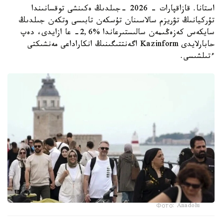
استانا. قازاقپارات - 2026 -جىلدىڭ ەكىنشى توقسانىندا
تۇركيانىڭ تۋريزم سالاسىنان تۇسكەن تابىسى وتكەن جىلدىڭ
سايكەس كەزەڭىمەن سالىستىرعاندا %2,6- عا ازايدى، دەپ
حابارلايدى Kazinform اگەنتتىگىنىڭ انكاراداعى مەنشىكتى
ءتىلشىسى.
Фото: Anadolu