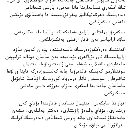
تەگەران شابۋىل جاسالعان جاعدايدا جاۋاپ سوققىلارى ا ق ش-
تىڭ اسكەري نىساندارىنا عانا ەمەس، پارسى شىعاناعى
ەلدەرىنىڭ ەنەرگەتيكالىق ينفراقۇرىلىمىنا دا باعىتتالۋى مۇمكىن
ەكەنىن ەسكەرتكەن.
ەسكەرتۋ ايماقتاعى بارلىق مەملەكەتكە ارنالسا دا، نەگىزىنەن
ساۋد ارابياسى مەن قاتار ارقىلى جەتكىزىلگەن.
اگەنتتىك دەرەككوزدەرىنىڭ مالىمەتىنشە، بۇدان كەيىن ساۋد
ارابياسىنىڭ تاق مۇراگەرى مۇحاممەد بەن سالمان دونالد ترامپپەن
جاعدايدى تالقىلاپ، شيەلەنىستى ۋشىقتىرماۋعا، ىقتيمال
سوققىلاردى كەيىنگە قالدىرۋعا جانە كەلىسسوزدەرگە قايتا ورالۋعا
شاقىرعان. سونىمەن قاتار ەر-رياد كورولدىك اۋماعىنا شابۋىل
جاسالعان جاعدايدا اسكەري جاۋاپ بەرۋگە دايىن ەكەنىن
جەتكىزگەن.
اقپاراتقا سايكەس، ىقتيمال نىساندار قاتارىندا مۇناي كەن
ورىندارى، مۇناي وڭدەۋ زاۋىتتارى، ەلەكتر جەلىلەرى، سۋمەن
جابدىقتاۋ نىساندارى جانە پارسى شىعاناعى ەلدەرىنىڭ كولىك
ينفراقۇرىلىمى بولۋى مۇمكىن.