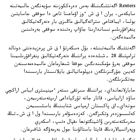
Reuters اگەنتتىگىنىڭ بەس دەرەككوزىنە سۇيەنگەن مالىمەتىنە
سايكەس، يران ا ق ش ءوز اۋماعىنا تاعى دا سوققى جاسايتىن
بولسا، ايماقتاعى ستراتەگيالىق ماڭىزى بار ەنەرگەتيكالىق
ينفراقۇرىلىم نىساندارىنا جاۋاپ رەتىندە سوققى بەرەتىنىن
مالىمدەگەن.
اگەنتتىك مالىمەتىنشە، بۇل ەسكەرتۋ ا ق ش پرەزيدەنتى دونالد
ترامپتىڭ 28 -شىلدەدە يراننىڭ ەنەرگەتيكالىق ينفراقۇرىلىمىنا
سوققى بەرۋ مۇمكىندىگىن جوققا شىعارماعان مالىمدەمەسىنەن
كەيىن جۇرگىزىلگەن ديپلوماتيالىق بايلانىستار بارىسىندا
جەتكىزىلگەن.
حابارلانعانداي، يراننىڭ سىرتقى ىستەر ءمينيسترى ابباس اراكچي
ساۋد ارابياسى، قاتار جانە تۇركياداعى ارىپتەستەرىمەن،
سونداي-اق پاكىستان ارمياسى شتابىنىڭ باسشىسىمەن
كەلىسسوزدەر وتكىزگەن. كەزدەسۋلەر بارىسىندا ول ا ق ش-تىڭ
سەرىكتەستەرىن ۆاشينگتونعا ىقپال ەتىپ، اسكەري
وپەراتسيالاردىڭ قايتا باستالۋىنا جول بەرمەۋگە شاقىرعان.