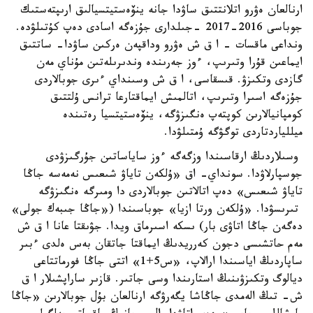
ارنالعان ەۋرو اتلانتتىق ساۋدا جانە ينۆەستيتسيالىق ارىپتەستىك
جوباسى 2016-2017 -جىلدارى جۇزەگە اسادى دەپ كۇتىلۋدە.
ونداعى ماقسات - ا ق ش ەۋرو وداقپەن ەركىن ساۋدا- ساتتىق
ايماعىن قۇرا وتىرىپ، ءوز جەرىندە وندىرىلەتىن مۇناي مەن
گازدى وتكىزۋ. قىسقاسى، ا ق ش وسىنداي ءىرى جوبالاردى
جۇزەگە اسىرا وتىرىپ، اتالمىش ايماقتارعا ترانس ۇلتتىق
كومپانيالارىن كوپتەپ ەنگىزۋگە، ينۆەستيتسيا رەتىندە
ميللياردتاردى توگۋگە ۇمتىلۋدا.
وسىلاردىڭ ارقاسىندا وزگەگە ءوز ساياساتىن جۇرگىزۋدى
جوسپارلاۋدا. سونداي- اق «ۇلكەن تاياۋ شىعىس نەمەسە جاڭا
تاياۋ شىعىس» دەپ اتالاتىن جوبالاردى دا ومىرگە ەنگىزۋگە
تىرىسۋدا. «ۇلكەن ورتا ازيا» جوباسىندا («جاڭا جىبەك جولى»
دەگەن جاڭا اتاۋى بار) ىسكە اسىرماق ويدا. جۋىقتا عانا ا ق ش
مەم حاتشىسى دجون كەرريدىڭ ايماقتا جاتقان بەس ەلدى ءبىر
ساپاردىڭ اياسىندا ارالاپ، «س5+1» اتتى جاڭا فورماتتاعى
ديالوگ وتكىزۋىنىڭ استارىندا وسى جاتىر. قازىر ساراپشىلار ا ق
ش- تىڭ الەمدى جاڭاشا يگەرۋگە ارنالعان بۇل جوبالارىن «جاڭا