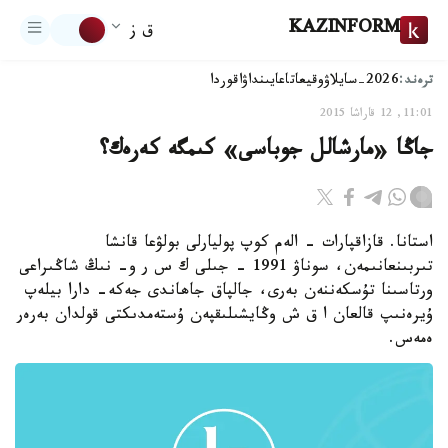
KAZINFORM
ق ز
ترەند:
2026-سايلاۋ
وقيعا
تاعايىنداۋ
اقوردا
11:01, 12 قاراشا 2015
جاڭا «مارشالل جوباسى» كىمگە كەرەك؟
استانا. قازاقپارات - الەم كوپ پوليارلى بولۋعا قانشا
تىربىنعانىمەن، سوناۋ 1991 - جىلى ك س ر و- نىڭ شاڭىراعى
ورتاسىنا تۇسكەننەن بەرى، جالپاق جاھاندى جەكە- دارا بيلەپ
ۇيرەنىپ قالعان ا ق ش وڭايشىلىقپەن ۇستەمدىكتى قولدان بەرەر
ەمەس.