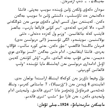
جەيىك»، - دەپ ازعىرعان.
سودان ەكەۋى ۇلكەن ۇلىن ۇيىندە سويىپ جەپتى. قانشا
دەگەنمەن ەت تاۋسىلىپ، ەكىنشى ۇلىن دا سويىپ جەگەن
ەكەن. كەيىننەن سول كىسى ايەلى ەكەۋى موسى مەن شوڭكەنى
الىپ، دالا كەزىپ كەتەدى. ءبىر كۇنى قاپالعا بارىپ، جالعىز
قايتىپ كەلە جاتقانمىن. ءوزىم ول كەزدە دەنەلى، ەتتى
بولاتىنمىن. سويتسەم، الگى تۋىسىمىز (اتى ەربولسىن ەدى)
قىرمان ماڭىندا قاڭعىپ ءجۇر ەكەن. مەنى كورە سالىپ، قۋالاپ
بەردى. قانشا ايتقانمەن، ادام ەتىن جەگەن ءالسىز بولادى عوي
دەيمىن، مەنى قۋىپ جەتە المادى. ەكى-ءۇش كۇننەن كەيىن
اۋىل ادامدارى ەربولسىن مەن ايەلىنىڭ مايا تۇبىندە ءولىپ
قالعانىن كورىپتى.
بۇل وقيعا ناۋرىز بەن كوكەك ايىنىڭ اراسىندا بولعان ەدى.
اعايىندى 8 ۇيدەن مەن (ءۇزىمبالا)، 7 جاستاعى كەرىم، ونىڭ
شەشەسى قىرعاۋىل ۇشەۋمىز عانا ءتىرى قالدىق. ولمەيتىن ادام
ولمەيدى ەكەن، مەن قارا سۋ ءىشىپ ءتىرى قالدىم.
ماجىكەن سارسەنباەۆ، 1924-جىلى تۋعان: