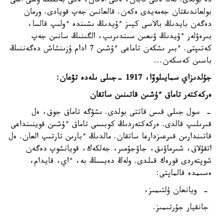
دە بولدى. تەك ەكى تابان، ەكى الاقان، ەكى بەتتىڭ ۇشى اشى
بولعاندىقتان جەمەيدى ەكەن. قالعانىن جەپ قويادى. ورمان
دەگەن بايدىڭ بالاسى كيىز ءۇيدىڭ ىشىندە ءولىپ قالسا،
بىرەۋلەر ءۇيدىڭ ۋىعىن سىندىرىپ، الگىنىڭ سانىن جەپ
كەتىپتى. ءبىر ىشكەن تاماعى ءۇشىن 7 ادام ۇزىنشاش دەگەننىڭ
باسىن كەسكەن...
جۇلدىزاي سمايىلوۆا، 1917 -جىلى ىلەدە تۋعان:
ەركەكتەر تاماق ءۇشىن قاتىنىن ساتقان
- سول جىلى قىس قاتتى بولدى. ىشۋگە تاماق جوق، ەل
قىرىلىپ قالدى. ەركەكتەردىڭ كوبىسى تاماق ءۇشىن قوينىنداعى
قاتىندارىن قىرعىزدارعا ساتقان. مالدىڭ ءبارىن تارتىپ العان. ەل
اتقۇلاق، شىرماۋىق، جاۋجۇمىر، جەلكەك، قويانشوپ دەگەن
شوپتەردى قورەك قىلدى. ولەڭ دەيسىڭ بە، ءاي، قايدام،
ەسىمدە قالماپتى:
- ويانعان ۇلتىمىز،
جانقيار جۇرتىمىز.