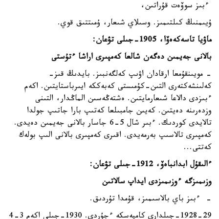
ءبىز سوۆەت قۇراتىن،
ۇيىمنىڭ كىلتىمىز. وسىلاي شىعار، ۇمىتتىق قوي.
ماۋيا تاسەكەەۆا، 1905-جىلى تۋعان:
بالانى جەيمىن دەگەن شالعا كەمپىرى اراشا ءتۇستى
- مويىنقۇمعا ارقادان اۋىپ كەلگەنبىز. بايدىڭ قىز-
كەلىنشەكتەرى التىن-كۇمىستى كەبەككە ايىرباستايتىن. اكەم
ءبىزدى دالاعا شىعارمايتىن. ەشتەڭەسىن الماڭدار، التىنى
وزدەرىنە دەيتىن. كەيىن جامبىلعا كەتىپ بارا جاتىپ جولدا
تالايدى كوردىك. ءبىر شال 5-6 جاسار بالانى جەيمىن دەيدى.
كەمپىرى تالاسىپ بەرمەيدى. اقىرى كەمپىرى بالانى الىپ بولەك
كەتتى...
ءالىقۇل ابدانباەۆ، 1912-جىلى تۋعان:
وزىمىزگە ءوزىمىزدى ايداپ سالاتىن
- ءبىز باي بالاسىمىز، قۇمدا تۇردىق.
1928-29-جىلدارى كامپەسكە ءجۇردى. 1930-جىلى اكەم 3-4