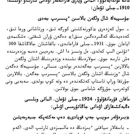
ماكە مولدابەكوۆ، الماتى ويازى قاراكەمەر اۋدانى سارىتاۋ اۋىلىندا
1910-جىلى تۋعان:
جۇسىپبەك شال ولگەن بالاسىن ءپىسىرىپ جەدى
- سول كەزدەرى «كورنەكتىنى كورگە تىق، ورتاشانى ورعا تىق،
كەدەيدىڭ كەڭىردەگىن سىق!» دەگەن ۇران شىقتى. ەشكىمدى
اياعان جوق. 1931-جىلى قاراعاندى، بالقاشتان جالاڭاشقا 300
ءتۇتىن الىپ كەلدى. ەل ونسىز دا اش. بەرەيىن دەسە وزدەرىندە
ەش نارسە جوق. سولاردىڭ ىشىندە وزدەرىنىڭ اشتان ولگەن
بالالارىن ءپىسىرىپ جەگەندەر بولدى. مىسالى، جۇسىپبەك دەگەن
شال ءوزىنىڭ اشتان ولگەن بالاسىن ءپىسىرىپ جەگەن. بالالارىن
جۇرتقا وراپ تاستاپ كەتكەندەر دە وتە كوپ بولدى. سەبەبى ونى
كوتەرىپ جۇرۋگە شاماسى جوق بولاتىن.
ماقان قۇرمانقۇلوۆ، 1924-جىلى تۋعان. الماتى وبلىسى
ەڭبەكشىقازاق اۋدانى جاڭاتۇرمىس اۋىلى:
«بىرەۋلەر سويىپ جەپ قويادى» دەپ مەكتەپكە جىبەرمەيتىن
- باسقالار سياقتى ءبىزدىڭ دە مالىمىزدى تارتىپ الدى. اكەم