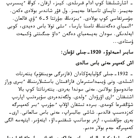
- اشارشىلىقتا كوپ ادام قىرىلدى. كيىز، ارقان، كوڭ ءپىسىرىپ
جەيمىز. تاپساق تاسباقا جەيمىز. ول قۇر شاندىر بولادى ەكەن.
جۇمىرتقاسى كوپ بولادى. ءبىزدىڭ جۇرتتا 5-6 ءۇي قالعان.
ءالىمباي دەگەننىڭ تامىنا بارسا، ءىشى تولا باس دەيدى، كوبى
ايەلدىكى. سودان بەيسەمباي دەگەن ءداۋ جىگىتتى ۇكىمەت
ۇستادى...
سابىر احمەتوۆ، 1920-جىلى تۋعان:
اش كەمپىر مەنى باس سالدى
- 1932-جىلى گۋليايەۆكادان (قازىرگى مويىنقۇم) ينتەرنات
اشىلدى. ونى ۇيىمداستىرعان قازاقستان باسشىلارىنىڭ ءبىرى وراز
جاندوسوۆ بولاتىن. مەنى سوندا بەردى. ينتەرناتتا كوپ بالا
اشتىقتان ءارى اۋرۋدان ءولدى. ولگەندەردى سۇيرەتىپ اپارىپ
شۇڭقىرعا كومدى. بىردە تىشقان اۋلاپ ءجۇرىپ ءبىر كەمپىرگە
كەزدەسىپ قالدىم. شاشى جالبىراپ، مەنى باس سالعانى. ارى-
بەرى جۇلقىنىپ، ازەر بوسانىپ شىقتىم-اۋ، ايتەۋىر. ايتپەسە الگى
كەمپىرگە جەم بولار ەدىم.