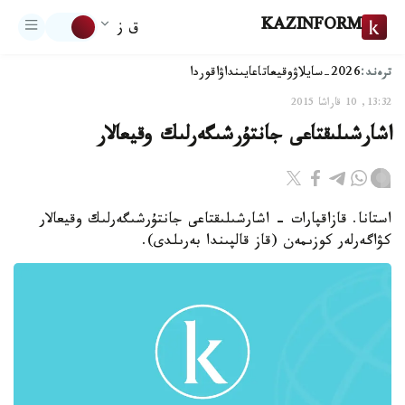
KAZINFORM
ق ز
ترەند:
2026-سايلاۋ
وقيعا
تاعايىنداۋ
اقوردا
13:32, 10 قاراشا 2015
اشارشىلىقتاعى جانتۇرشىگەرلىك وقيعالار
استانا. قازاقپارات - اشارشىلىقتاعى جانتۇرشىگەرلىك وقيعالار
كۋاگەرلەر كوزىمەن (قاز قالپىندا بەرىلدى).