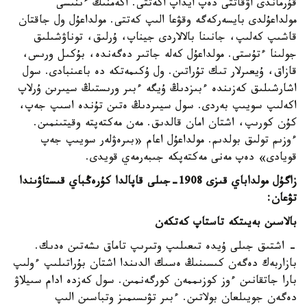
قۇرماندى اۋقاتتى دەپ ايداپ اكەتتى. اكەمنىڭ ءىنىسى
مولداعۇلدى بايسەركەگە وقۋعا الىپ كەتتى. مولداعۇل ول جاقتان
قاشىپ كەلىپ، جانىنا بالالاردى جيناپ، ۇرلىق، توناۋشىلىق
جولىنا ءتۇستى. مولداعۇل كەلە جاتىر دەگەندە، بۇكىل ورىس،
قازاق، ۇيعىرلار تىك تۇراتىن. ول ۇكىمەتكە دە باعىنبادى. سول
اشارشىلىق كەزىندە ءبىزدىڭ ۇيگە ءبىر ورىستىڭ سيىرىن ۇرلاپ
اكەلىپ سويىپ بەردى. سول سيىردىڭ ەتىن تۇندە اسىپ جەپ،
كۇن كورىپ، اشتان امان قالدىق. مەن مەكتەپتە وقيتىنمىن.
ءوزىم تولىق بولدىم. مولداعۇل اعام «بىرەۋلەر سويىپ جەپ
قويادى» دەپ مەنى مەكتەپكە جىبەرمەي قويدى.
زاگۇل مولداباي قىزى 1908-جىلى قاپالدا كۇرەڭباي قىستاۋىندا
تۋعان:
بالاسىن بەيىتكە تاستاپ كەتكەن
- اشتىق جىلى ۇيدە تىعىلىپ وتىرىپ تاماق ىشەتىن ەدىك.
بازاربەك دەگەن كىسىنىڭ ەسىك الدىندا اشتان بۇراتىلىپ ءولىپ
بارا جاتقانىن ءوز كوزىممەن كورگەنمىن. سول كەزدە ادام سىيلاۋ
دەگەن جويىلعان بولاتىن. ءبىر تۋىسىمىز وتباسىن الىپ