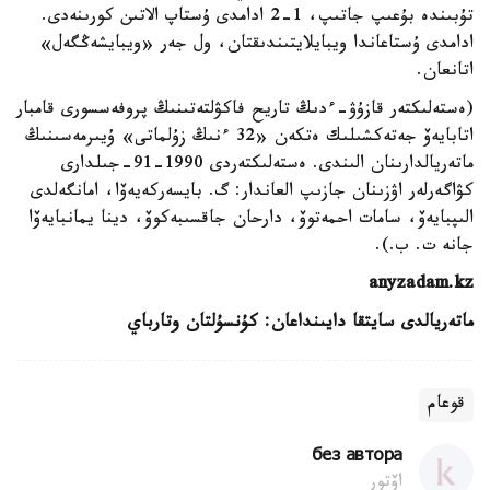
تۇبىندە بۇعىپ جاتىپ، 1-2 ادامدى ۇستاپ الاتىن كورىنەدى.
ادامدى ۇستاعاندا ويبايلايتىندىقتان، ول جەر «ويبايشەڭگەل»
اتانعان.
(ەستەلىكتەر قازۇۋ-ءدىڭ تاريح فاكۋلتەتىنىڭ پروفەسسورى قامبار
اتابايەۆ جەتەكشىلىك ەتكەن «32 ءنىڭ زۇلماتى» ۇيىرمەسىنىڭ
ماتەريالدارىنان الىندى. ەستەلىكتەردى 1990-91-جىلدارى
كۋاگەرلەر اۋزىنان جازىپ العاندار: گ. بايسەركەيەۆا، امانگەلدى
الىپبايەۆ، سامات احمەتوۆ، دارحان جاقسىبەكوۆ، دينا يمانبايەۆا
جانە ت. ب.).
anyzadam.kz
ماتەريالدى سايتقا دايىنداعان: كۇنسۇلتان وتارباي
قوعام
без автора
اۆتور