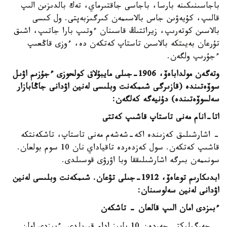
باجاسىنىكىنە بارسا، باجاسى جاقتىرماي، تەك بالدىزىن الىپ
قالىپ، كۇيەۋىن جاس بالاسىمەن كىرگىزبەپتى. ول كىسى
بالاسىن كوتەرىپ، زيراتتىڭ قاسىنان ءوتىپ بارا جاتىپ، اشىق
تۇرعان بەيىتكە بالاسىن تاستاپ كەتكەن دە، ءوزى قاڭعىپ
ءجۇرىپ ولگەن.
وتەگەن مولداباەۆ، 1906-جىلى مايبۇلاق كولحوزى ءجۇزىم اۋىل
سوۆەتىندە (قازىرگى شىمكەنت وبلىسى لەنين اۋدانى جاڭابازار
سەلسوۆەتىندە) دۇنيەگە كەلگەن:
اتا-انام مەنى تاستاپ قاشىپ كەتتى
- اشارشىلىق كەزىندە اكە-شەشەم مەنى تاستاپ، تاشكەنتكە
قاشىپ كەتكەن. سول كەزدەردە تاقياداي نان 10 سوم بولعان.
سونىمەن بىرگە اشارشىلىققا وبا اۋرۋى قوسىلدى.
ابدىكارىم توعاەۆ، 1912-جىلى تۋعان. شىمكەنت وبلىسى لەنين
اۋدانى لەنين سەلوسىنان:
ءبىزدى امان الىپ قالعان - تاشكەن