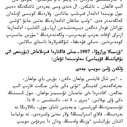
- جەرگىلىكتى جەردەن 10 پايىز ادام قىرىلدى. ءبىزدى امان
الىپ قالعان - تاشكەن. ال ەندى وسى جەردەن تاشكەنگە دەيىن
جول بويىندا ادامدار قىرىلىپ جاتاتىن. ولاردىڭ كوبىسى اۋىلدان
كەلگەندەر ەدى. ءولىپ جاتقان ادامداردىڭ بەتىن جابۋ ءۇشىن
تۇراتان قودار دەگەن ديىرمەنشىدەن ارپا-ۇن اكەلىپ، ادامدارعا
ازىراق اۋقات بەرىپ تويدىرىپ، ولگەندەردىڭ ءجۇزىن جاسىرىپ
كومدىرەتىن. ەسكى قۇدىققا، شۇڭقىرلارعا تاستاي سالاتىن.
ءۇزىمبالا ورازوۆا، 1907-جىلى قاڭتاردا قىزىلاعاش (بۇرىنعى اتى
بۇقپاننىڭ قۇيماسى) سەلوسىندا تۋعان:
ۇلكەن ۇلىن سويىپ جەدى
- ءبىر شال قايتىس بولعان ەكەن، بۇرىن باي بولعان،
جەرلەگەننەن كەيىنگى ءتۇنى ەكى جاس جىگىت قازىپ الىپ
جەگەن. اقادىردا ەلى جاعىنان تۋىسىمىز بولعان. سول كىسىنىڭ
ەكى ۇلى بولاتىن. ءبىرى - 3 تە، ەكىنشىسى - 6 دا.
تۋىسىمىزدىڭ كورشىسى: «جەيتىن تاماق جوق، بالالارىڭا نە
بەرەسىڭ، قالاي اسىرايسىڭ؟ ولار سەنى ولتىرەدى، نە بولماسا
اشتان بۇراتىلىپ ءوزىڭ ولەسىڭ. ودان دا بىرەۋىن سويىپ