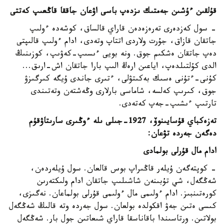
قۇلقىن ءۇشىن جەمتىك ىزدەپ باسى اۋعان جاققا قاڭعىپ كەتتى
- سول كەزدەرى تەرەزەدەن قاراي قالساق، كوشەدە ءولىپ
جاتقان قازاق، جۇرت ولاردى اتتاپ وتەدى، ادام ءولىپ قالىپتى
دەپ جاتقان ەشكىم جوق. ونە بويى ءىسىپ-كەۋىپ، كوزىنىڭ
الدى كۇلتىلدەپ، اياعىن ارەڭ الىپ بارا جاتقان اش-ارىق...
كۇنى-ءتۇنى ەسىك بەكىتۋلى، ءتىرى جاندى ۇيگە كىرگىزۋ
جوق، كىرىپ كەلسە، شاماسى بارلارى وڭەشتەن وتەتىندى
تارتىپ ءىشىپ-جەپ كەتەدى.
تەزەكباي قۇسايىنوۆ، 1927-جىلى ىلە ءوڭىرى سارىتاۋقۇم
دەگەن جەردە تۋعان:
ادام مال قۇرلى بولمادى
- كوپتەگەن ۇيلەر قاڭىراپ بوس قالعان. سول ۇيلەردەن،
شەڭگەل، شي تۇبىنەن شاشىلىپ جاتقان ادام ولىكتەرىن
كورەتىنبىز. ادام ءولىمى مال ءولىمى قۇرلى بولماعان. نەگىزى،
كىسى ەتىن جەۋ اقكولدە بولعان. سول جەردە وتە قالىڭ شەڭگەل
بولاتىن. ورتاسىندا باقاناسقا قاراي شىعاتىن جول بار. شەڭگەل