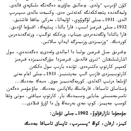
كۇن اۋىرىپ ءولدى. «حالىق جاۋى» دەگەنگە ىلىكپەي قالدى.
ولمەگەندە يتجەككەنگە كەتەتىن ەدى. وكىمەت مالدى سىپىرىپ
الدى. 1931-جىلى لۋگوۆوي، اۋليەاتا، مەركى جاققا قاشتىق.
1932-جىلى قىرعىز اسىپ، قارا بالتا، پىشپەك، اقسۋعا اۋدىق.
قارا بالتادا ولگەندەردى جيناپ، وزەككە توگىپ، ورتەگەندەرىن
كوردىك. ءوزىمىزدى وزىمىزگە ايداپ سالاتىن.
«قىرىق جىل قىرعىن بولسا دا اجالدى ولەدى» دەگەندەي، سول
اشارشىلىقتان ءتىرى قالدىق. قىرعىزدا جۇرگەنىمىزدە قىرعىز
كەمپىر كارتوپ ەكتىرەدى. تۇندە بارىپ سول ەككەن
كارتوبىمىزدى قازىپ الىپ جەيتىنبىز. 1933-جىلى اعام مەنى
اۋىلعا ەرتىپ اكەلدى. كورمەگەنىمىز جوق. ەسەك جەدىك...
ۇستاساق تاسباقا، قارعانىڭ بالاپانىن جەدىك. جاۋجۇمىر دەگەن
تامىرجەمىستى جابايى وسىمدىك بار. كارتوپ سياقتى. سونى وتقا
كومىپ جەيمىز. كوپ جەي بەرسەڭ ول دا اۋرۋ قىلادى...
جۇمجۇما نازارقۇلوۆ، 1902-جىلى تۋعان:
كيىز، ارقان، كوڭ ءپىسىرىپ، تاپساق تاسباقا جەدىك