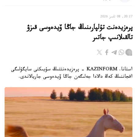
20:17, 08 تامىز 2026
پرەزيدەنت تۇلپارىنىڭ جاڭا ۆيدەوسى قىزۋ
تالقىلانىپ جاتىر
استانا. KAZINFORM - پرەزيدەنتتىڭ سۇيىكتى سايگۇلىگى
اقجاننىڭ كەڭ دالادا جەلىگەن جاڭا ۆيدەوسى جاريالاندى.