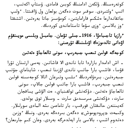
كوتەرەسىڭ. ۇلكەن ادامنىڭ كوبىن قامادى. ۇستاپ اكەتىپ،
اتىپ ءولتىردى. سوقىر سوت دەگەن بولعان ول ۋاقىتتا. ءولىپ
جاتقاندارعا ەشكىم قارامايتىن، كومۋسىز جاتا بەرەتىن. اشتىقتا
ءوز بالاسىن ءوزى سۋعا تاستاعاندى كوردىك.
ءرازيا تاجىباەۆا، 1916-جىلى تۋعان. جامبىل وبلىسى مويىنقۇم
اۋدانى تالدىوزەك اۋىلىنىڭ تۇرعىنى:
كوجەگە قولىن تىعىپ جىبەرىپ، سونى تالعاجاۋ ەتەتىن
- اش ادامدار بازاردا تابا ناندى الا قاشاتىن. يەسى ارتىنان تۇرا
قۋسا، قاشىپ بارا جاتىپ ناندى اۋزىنا تىعىپ، شايناماي جۇتىپ
جىبەرەتىن. بىرەۋلەردىڭ ءىشىپ وتىرعان اتالا كوجەسىنە قولىن
تىعىپ جىبەرىپ، قاشىپ بارا جاتىپ قولىن جالاپ، سونى
تالعاجاۋ ەتەتىن. دۇكەنشى تولقىنباي، ەت الۋشى يساقجان
سارت، دۇكەنشى مىرسىدىق سارت - وسىلار توق بولدى.
كەيىننەن حالىقتان قورقىپ، بار تاماعىن ىشە المادى سورلىلار.
وكىمەت «پرودپوموش» دەگەن بىردەڭە بەردى. ونىڭ ءوزىن
دەتدوم اشىپ، بالاسى بار ايەلدەرگە بەردى. وعان كىم جارىعان؟