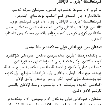
قىرىلعاننىڭ ءبارى - قازاقتار
- كوپ ادام سىرتقا تەنتىرەپ كەتتى. سىرتتان بىزگە كەلىپ
جاتقاندار دا بار. كىمدى كىم ءبىلىپ بولعانداي. ايتەۋىر،
قىرىلعاننىڭ ءبارى - قازاقتار. وي، ادام كوپ قىرىلدى عوي.
تالقانىن قۇشاقتاپ اشتان ولگەن ايەلدىڭ بالاسى ەمشەگىن ەمىپ
جاتقانىن كوزىم كوردى. كەيبىرەۋلەر بالاسىن بەسىگىمەن تاستاپ
كەتتى.
تىشقان مەن قۇرباقانى قولى جەتكەندەر عانا جەدى
- ولگەندەردىڭ ءبارىن جەلديىرمەن دەگەن جەردەگى شۇڭقىرعا
كومە سالاتىن. وكىمەتكە قارسى شىعۋعا ءبارى دە قورقاتىن.
ءسىڭلىم ءمارزيا ەكەۋمىز اكەمنىڭ ماقسىم دەگەن تامىر ورىسىنىڭ
ۇيىندە جۇردىك. ايەلى، بالالارى بار. قازاقشاعا سۋداي. ول كەزدە
شۋ وزەنىنىڭ سۋى كوپ. الگى ورىس وزەننەن بالىق اۋلاپ
اكەلەتىن. كەيدە بىرنەشە ادام جابىلىپ، ونىڭ اۋلاعان بالىعىن
تارتىپ الادى ەكەن.
تىشقان، قۇرباقانى قولى جەتكەن ادام جەيتىن. ادام جەگەندەر