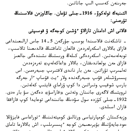
جەرىنەن كەسىپ الىپ جاتاتىن.
التىنبەك تولەكوۆ، 1916-جىلى تۋعان. جاڭاوزەن قالاسىنىڭ
تۇرعىنى:
قالانى اش ادامنان تازالاۋ ءۇشىن كوجەگە ۋ قوسىپتى
- تاشكەنت قالاسىندا بوسىپ جۇرگەن 5-14 جاس ارالىعىنداعى
قازاق بالالارى اسكەرلەردەن قالعان تاماقتىڭ قالدىعىنا تالاسىپ،
توبەلەسەتىن. اسكەردەگى كىلەڭ ورىستىڭ ىشىندەگى جالعىز
قازاق مەن بولعاندىقتان، بالالار «اعاكەلەپ» تەرەزەدەن
تەلمىرىپ تۇراتىن. مەن بار ناندى لاقتىرىپ جىبەرەمىن. اس
پىسىرۋشىلەر قۋىپ جىبەرگەندە ولار ءيت قۇساپ ءار جەرگە
بارىپ شوقيىپ وتىراتىن دا كوپ ۇزاماي قايتىپ كەلەتىن.
ترويتسك لاگەرى جانىنان وتەتىن «قاراسۋ» دەگەن سۋ بار ەدى.
1932-جىلى كۇزدە سول سۋدىڭ جانىنداعى توعايدا كوپ قازاققا
قازان اسىلدى.
وزبەكستان كومپارتياسى ورتالىق كوميتەتىنىڭ ءتوراعاسى فايزۋللا
حودجايەۆتىڭ بۇيرىعىمەن كوجە ءپىسىرىلىپ، اش بالالارعا تاماق