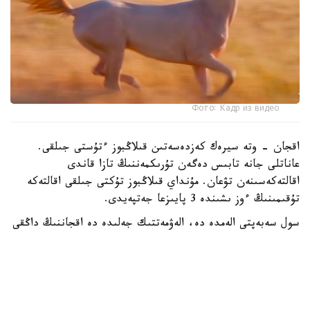
Фото: Кадр из видео
اقجان - وتە سيرەك كەزدەسەتىن قىلاڭبوز ءتۇستى جىلقى.
عاناتلى جانە تابىس دەگەن تۇرىكمەننىڭ تازا قاندى
اقالتەكەسىنەن تۋعان. مۇنداي قىلاڭبوز تۇكتى جىلقى اقالتەكە
تۇقىمىنىڭ ءوز ىشىندە 3 پايىزعا جەتپەيدى.
سول سەبەپتى الەمدە دە، الەۋمەتتىك جەلىدە دە اقجاننىڭ داڭقى
كەڭ تارادى.
دالا توسىندەگى ۆيدەونى 2 ميلليوننان استام وقىرمانى بار
تانىمال بلوگەر داستان مۇحامەتراحىم پاراقشاسىندا جاريالادى.
- جاساندى ينتەللەكتىدەن جاقسىراق. سەبەبى بۇل شىنايى، -