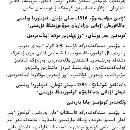
بەرىلدى. كوجەنى ىشكەن بالالار ءولىپ قالدى. سويتسە، قالانى
اشتاردان تازالاۋ ماقساتىمەن كوجەگە ۋ قوسىلعان ەكەن.
ءزامىن سۇلەيمەنوۆ، 1916-جىلى تۋعان. قىزىلوردا وبلىسى
جاڭاقورعان اۋدانى «زاداريا» سوۆحوزىنىڭ تۇرعىنى:
كومەتىن جەر بولماي، ءوز ۇيلەرىن مولاعا اينالدىردىق
- جۇمىس ىستەگەندەرگە كۇنىنە 500 گرام ءبيداي بەرىپ
وتىردى. ال كولحوزدىڭ جۇمىسىنا شىعاتىن ادامى جوق ۇيلەرگە
ەشتەڭە بەرىلمەدى. اشتىقتان ولگەندەردى جەرلەۋگە شامامىز
كەلمەگەندىكتەن، ۇيلەرىنىڭ تىرەۋ اعاشتارىن وگىزبەن
سۇيرەتىپ، ۇيلەرىن قۇلاتىپ، ءوز ۇيلەرىن مولالارعا اينالدىردىق.
دامەتكەن شوتباەۆا، 1894-جىلى تۋعان. قىزىلوردا وبلىسى
شيەلى اۋدانى «جاقايەۆ» كولحوزىنىڭ تۇرعىنى:
ولگەندەر كومۋسىز جاتا بەرەتىن
- جۇمىس ىستەگەندەرگە قاسىقتاپ ءدان بەرەتىن. كولحوز ءبىر
كەلى استىق بەرسە، ونىڭ جارتىسىن باسقارما، بەلسەندىلەر الىپ
قوياتىن. باس كوتەرۋ بولدى ما دەيسىڭ، قاراعىم، قايدان باس