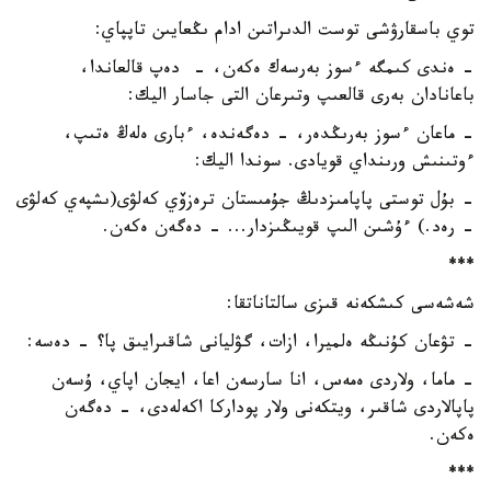
توي باسقارۋشى توست الدىراتىن ادام ىڭعايىن تاپپاي:
- ەندى كىمگە ءسوز بەرسەك ەكەن، - دەپ قالعاندا،
باعانادان بەرى قالعىپ وتىرعان التى جاسار اليك:
- ماعان ءسوز بەرىڭدەر، - دەگەندە، ءبارى ەلەڭ ەتىپ،
ءوتىنىش ورىنداي قويادى. سوندا اليك:
- بۇل توستى پاپامىزدىڭ جۇمىستان ترەزۆي كەلۋى(ىشپەي كەلۋى
- رەد.) ءۇشىن الىپ قويىڭىزدار... - دەگەن ەكەن.
***
شەشەسى كىشكەنە قىزى سالتاناتقا:
- تۋعان كۇنىڭە ەلميرا، ازات، گۋليانى شاقىرايىق پا؟ - دەسە:
- ماما، ولاردى ەمەس، انا سارسەن اعا، ايجان اپاي، ۇسەن
پاپالاردى شاقىر، ويتكەنى ولار پوداركا اكەلەدى، - دەگەن
ەكەن.
***