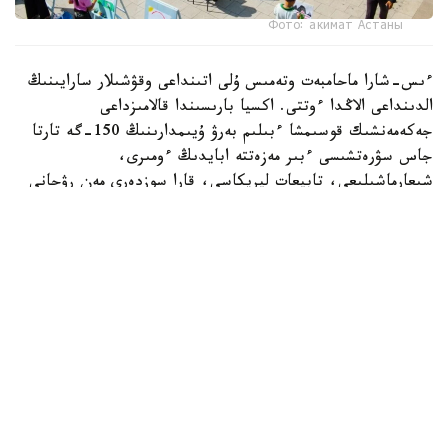
Фото: акимат Астаны
ءىس-شارا ماحامبەت وتەمىس ۇلى اتىنداعى وقۋشىلار سارايىنىڭ
الدىنداعى الاڭدا ءوتتى. اكسيا بارىسىندا قالامىزداعى
جەكەمەنشىك قوسىمشا ءبىلىم بەرۋ ۇيىمدارىنىڭ 150-گە تارتا
جاس سۋرەتشىسى ءبىر مەزەتتە ابايدىڭ ءومىرى،
شىعارماشىلىعى، تابيعات ليريكاسى، قارا سوزدەرى مەن رۋحاني
مۇراسىنان شابىت الىپ، قيالدارىن شىڭدادى. بالالار ءوز
تۋىندىلارى ارقىلى اباي الەمىن شىعارماشىلىق تۇرعىدان
بەينەلەپ، ونىڭ ۇلت رۋحانياتىنداعى ورنى مەن تاعىلىمىن سۋرەت
ونەرى ارقىلى جەتكىزە ءبىلدى.