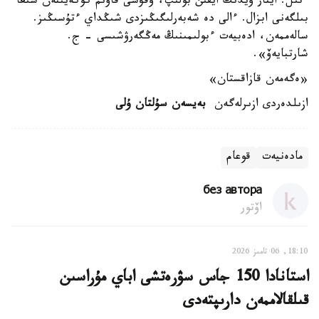
ءتىل. ايتار ويدىڭ ايقىن بولىپ، وقۋشى قاۋىم كوكەيىنەن شىعا
بىلگەنى ابزال. ءالى دە شەبەرلىگىڭىزدى شىڭداي ءتۇسىڭىز.
سالەممەن، ادەبيەت ءبولىمىنىڭ مەڭگەرۋشىسى - ج.
شارتبايەۆ».
«ەگەمەن قازاقستان»
ازىلدەردى ازىرلەگەن
بەيسەن سۇلتان ۇلى
مادەنيەت
قوعام
без автора
اۆتور
18:10, 06 تامىز 2026
استانادا 150 جاس سۋرەتشى اباي مۇراسىن
قىلقالاممەن دارىپتەدى