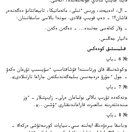
قايتا جايىپ ساناي جونەلگەندە، اكەسى:
- ال، ادەبيەت، ورىس ءتىلى، ماتەماتيكا، تابيعاتتانۋ دەگەندەر
قاشان؟! - دەپ قويىپ قالادى. سوندا بالاسى ساسقانىنان:
- ولار كەلەسى جەتىدە... - دەگەن ەكەن.
دانيار جەڭىس.
قىلمىستىق كودەكس
№ 6 -باپ
«كوشەنىڭ قاق ورتاسىندا قۇشاقتاسىپ ءسۇيىسىپ تۇرعان ەكەۋ
- جول ءجۇرۋ ەرەجەسىن بىلمەگەندىكتەن جازاعا تارتىلادى».
№ 7 -باپ
«نەكەدە تۇرىپ بالالى بولماعان ەرلى- زايىپتىلار - ءوز
مىندەتتەرىنە سالعىرت قاراعاندىقتارى ءۇشىن...».
№ 8 -باپ
«باسقا بىرەۋدىڭ ايەلىنە سىي-سياپات كورسەتۋشى ەركەك -