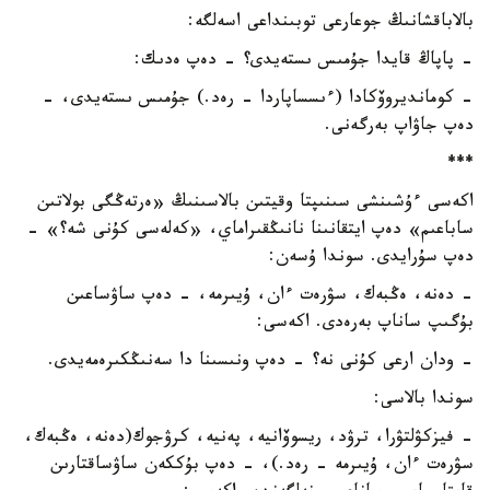
بالاباقشانىڭ جوعارعى توبىنداعى اسەلگە:
- پاپاڭ قايدا جۇمىس ىستەيدى؟ - دەپ ەدىك:
- كومانديروۆكادا (ءىسساپاردا - رەد.) جۇمىس ىستەيدى، -
دەپ جاۋاپ بەرگەنى.
***
اكەسى ءۇشىنشى سىنىپتا وقيتىن بالاسىنىڭ «ەرتەڭگى بولاتىن
ساباعىم» دەپ ايتقانىنا نانىڭقىراماي، «كەلەسى كۇنى شە؟» -
دەپ سۇرايدى. سوندا ۇسەن:
- دەنە، ەڭبەك، سۋرەت ءان، ۇيىرمە، - دەپ ساۋساعىن
بۇگىپ ساناپ بەرەدى. اكەسى:
- ودان ارعى كۇنى نە؟ - دەپ ونىسىنا دا سەنىڭكىرەمەيدى.
سوندا بالاسى:
- فيزكۋلتۋرا، ترۋد، ريسوۆانيە، پەنيە، كرۋجوك(دەنە، ەڭبەك،
سۋرەت ءان، ۇيىرمە - رەد.)، - دەپ بۇككەن ساۋساقتارىن