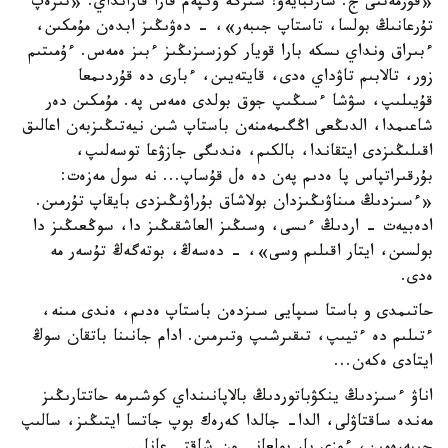
«قۇرمەتتى ج. شارتبايەۆ! سىزگە وكپەم قارا قازانداي. «تىرەپ
تۇرعانىڭ بولسا، تاستاپ جىبەر»، - دەۋىڭىز ابدەن مۇمكىن،
ءبىراق ونداي ىسكە بارا قويار كوزسىزىڭىز ءبىز ەمەس. ءۇمىتىم
زور، تالابىم تاۋداي ەدى، قايتەيىن، ءبارى دە قۇردىمعا
قۇيىلىپ، سۋشا ءسىڭىپ جوق بولدى ەمەس پە. مۇمكىن دەر
شاعىمدا، الدىڭعى اڭگىمەمنەن باستاپ شىن نيەتىڭىزبەن اعالىق
اقىلىڭىزدى ايتقاندا، بالكىم، ەندىگى جازۋعا توسەلىپ،
بۇرقىراتپاس پا ەدىم پەن دە ەل قۇساپ... نە سول مەزەت:
«ءسىزدىڭ مىناۋىڭىزدان بولاشاق بۇراۋىڭىزدى بايقاپ تۇرمىن.
ادەبيەت - اردىڭ ءىسى، وسىڭىز العاشقىڭىز دا، سوڭعىڭىز دا
بولسىن، ايتار اقىلىم وسى»، - دەسەڭ، بوتەگەڭ تۇسەر مە
ەدى.
حاتىمدى و باستا سىپايى سىزدەن باستاپ ەدىم، ەندى مىنە،
ءتىلىم دە ءتيىپ، تىقىرشىپ وتىرمىن. ادام جانىنا باتقان سوڭ
ايتادى ەكەن...
اناۋ ءسىزدىڭ ينكۋباتوردىڭ بالاپانىنداي كوشىرمە حاتتارىڭىز
مەندە ساقتاۋلى، الدا- جالدا كەرەك بوپ جاتسا ايتىڭىز، سالىپ