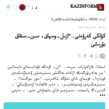
KAZINFORM
ق ز
ترەند:
2026-سايلاۋ
وقيعا
تاعايىنداۋ
اقوردا
08:45, 07 قاراشا 2015
كۇلكى كەرۋەنى. ءازىل-وسپاق، سىن-سىقاق
بۇرىشى
استانا. قازاقپارات. بىردە... ءان- اۋەنگە قۇدايىنداي تابىناتىن
ءبىر پەتەربۋرگتىك ازامات بەلگىلى سىبىزعىشى ۆەنياۆسكيدى
قوياردا- قويماي شاي ىشۋگە شاقىرىپ، ءسوز سوڭىندا: -
سىبىزعىڭىزدى ۇمىتپاعايسىز، - دەپ قالعاندا ۆەنياۆسكي: -
الدىن-الا راحمەت، سىبىزعىم شاي ىشپەۋشى ەدى، - دەپتى.
***