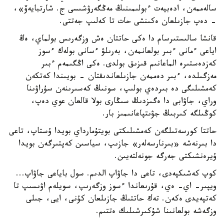
سالەممەن، ادەبيەت ءبولىمىنىڭ مەڭگەرۋشىسى ج. شارتبايەۆ»،
- دەپ جازىلعان ەكىنشى حات تا كەلىپ جەتتى.
قانشا سالىستىرسام دا ەكى حاتتان ەش وزگەرىس بولماي، ەڭ
اياعى ءمانى ءبىر بولعانمەن، بەرىلۋ ءسانى بولەك ءسوز
كەزدەستىرە الماعانىم قىزىق بولدى. ەكى اڭگىمەم ءبىر
مەزگىلدە، ءبىر دەممەن جازىلعاندىقتان - بويىندا كەتكەن
كەمشىلىگى دە بىردەي بولىپ، سونىڭ كەسىرىنەن سۇراۋىنا
وراي، جاۋابى دا ەگىزدىڭ سىڭارى بولا قالعان عوي دەپ،
كوڭىلگە كىربىڭ جۋىتپاعانىمىز بار.
حاتتا كورسەتىلگەن كەمشىلىكتى بويتۇمارداي بويدا ۇستاپ، تاعى
دا بىرنەشە «بىرنارسەلەر» جازىپ، سياسىن كەپتىرگەن بويدا
ۇيرەنشىكتى جەرگە جونەلتەيىن.
كوپ كەشىكپەدى، تاعى دا جاۋاپ الدىم. سول باياعى جاۋاپ...
ويپىر- اي- ەي، قۇرىعاندا ءسوز وزگەرىپ، سويلەم اۋىسىپ تا
كەتپەيدى ەكەن. تەك حاتتىڭ جازىلعان كۇنى، ايى، جىلى
وزگەشە بولعانىنا شۇكىرشىلىك ەتتىم.