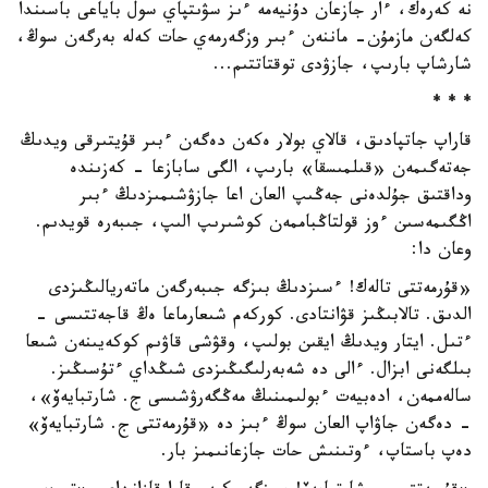
نە كەرەك، ءار جازعان دۇنيەمە ءىز سۋىتپاي سول باياعى باسىندا
كەلگەن مازمۇن- ماننەن ءبىر وزگەرمەي حات كەلە بەرگەن سوڭ،
شارشاپ بارىپ، جازۋدى توقتاتتىم...
* * *
قاراپ جاتپادىق، قالاي بولار ەكەن دەگەن ءبىر قۇيتىرقى ويدىڭ
جەتەگىمەن «قىلمىسقا» بارىپ، الگى سابازعا - كەزىندە
وداقتىق جۇلدەنى جەڭىپ العان اعا جازۋشىمىزدىڭ ءبىر
اڭگىمەسىن ءوز قولتاڭباممەن كوشىرىپ الىپ، جىبەرە قويدىم.
وعان دا:
«قۇرمەتتى تالەك! ءسىزدىڭ بىزگە جىبەرگەن ماتەريالىڭىزدى
الدىق. تالابىڭىز قۋانتادى. كوركەم شىعارماعا ەڭ قاجەتتىسى -
ءتىل. ايتار ويدىڭ ايقىن بولىپ، وقۋشى قاۋىم كوكەيىنەن شىعا
بىلگەنى ابزال. ءالى دە شەبەرلىگىڭىزدى شىڭداي ءتۇسىڭىز.
سالەممەن، ادەبيەت ءبولىمىنىڭ مەڭگەرۋشىسى ج. شارتبايەۆ»،
- دەگەن جاۋاپ العان سوڭ ءبىز دە «قۇرمەتتى ج. شارتبايەۆ»
دەپ باستاپ، ءوتىنىش حات جازعانىمىز بار.