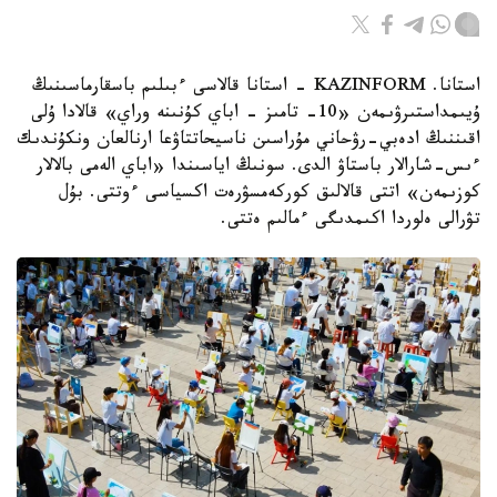
استانا. KAZINFORM - استانا قالاسى ءبىلىم باسقارماسىنىڭ
ۇيىمداستىرۋىمەن «10- تامىز - اباي كۇنىنە وراي» قالادا ۇلى
اقىننىڭ ادەبي-رۋحاني مۇراسىن ناسيحاتتاۋعا ارنالعان ونكۇندىك
ءىس-شارالار باستاۋ الدى. سونىڭ اياسىندا «اباي الەمى بالالار
كوزىمەن» اتتى قالالىق كوركەمسۋرەت اكسياسى ءوتتى. بۇل
تۋرالى ەلوردا اكىمدىگى ءمالىم ەتتى.