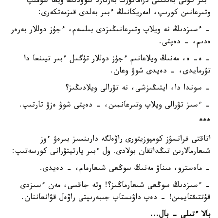
ءبىر كۇنى بەلگىلى دراماتۋرگ بەرنارد شوۋدىڭ ويعا شومىپ
وتىرعانىن كورىپ، امەريكانىڭ ءبىر بەلدى قىزمەتكەرى:
- ءسىزدىڭ نە ويلاپ وتىرعانىڭىزدى بىلسەم، ءجۇز دوللار بەرەر
ەدىم، - دەپتى.
- ە- ە، مەنىڭ ويلاعانىم ءجۇز دوللار تۇگىل ءبىر تيىنعا دا
تۇرمايدى، - دەيدى شوۋ وعان.
- سوندا دا، ايتىڭىزشى، نە تۋرالى ويلادىڭىز؟
- ءسىز تۋرالى ويلاپ وتىرعانمىن، - دەپتى شوۋ ەزۋ تارتىپ.
***
اتاقتى فرانسۋز كومپوزيتورى راۆەلگە دارىنسىز بىرەۋ ءوز
شىعارمالارىن تىڭداتقان بولادى. ول ءبىر پارتيتۋرانى كورسەتىپ:
- ماەسترو، مىناۋ مەنىڭ سوڭعى شىعارمام، - دەيدى.
- ءسىزدىڭ سوڭعى شىعارماڭىز؟! وتە جاقسى، مەن ءسىزدى
قۇتتىقتايمىن! - دەپ داۋىستاپ جىبەرىپتى راۆەل قۋانعاننان.
بالا ءتىلى - بال...