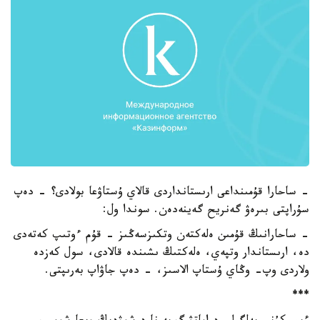
- ساحارا قۇمىنداعى ارىستانداردى قالاي ۇستاۋعا بولادى؟ - دەپ
سۇراپتى بىرەۋ گەنريح گەينەدەن. سوندا ول:
- ساحارانىڭ قۇمىن ەلەكتەن وتكىزسەڭىز - قۇم ءوتىپ كەتەدى
دە، ارىستاندار وتپەي، ەلەكتىڭ ىشىندە قالادى، سول كەزدە
ولاردى وپ- وڭاي ۇستاپ الاسىز، - دەپ جاۋاپ بەرىپتى.
***