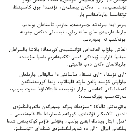
مۇمكىن ەل ءزارۋ «شيپالى سۋسىن» مەندە جاتقان بولار
تۇنشىعىپ»، - دەگەن پيعىلمەن، تۇقىمدا جوق كاسىپتىڭ
تۇتقاسىنا جارماسقانىم بار.
بىرەر ايدا بىرنەشە «بىردەمە» جازىپ تاستاعان بولدىم.
جازعاندارىمدى جاي جاتقىزباي، تيەسىلى دەگەن جەرىنە
جونەلتىپ تە جىبەردىم.
العاش جاۋاپ العانداعى قۋانىشىمدى كورسەڭ! بالاشا بالبىراعان
سيقىما قاراپ، ۇيدەگى كىسى اڭگىمەلەرىم باسپا جۇزىندە
جاريالانعان ەكەن دەپ قالىپتى.
ءارى نۇسقا، ءارى قىسقا، سالماقتى دا ساليقالى جازىلعان
جاۋاپتى كۇنىنە پالەن مارتە قايتالاپ، وندا كورسەتىلگەن
كەمشىلىكتى كەلەسى جازار دۇنيەمدە قايتالاماۋعا سەرت بەرىپ،
سەرتتەسىپ جۇرگەنىمدە:
«قۇرمەتتى تالەك! ءسىزدىڭ بىزگە جىبەرگەن ماتەريالىڭىزدى
الدىق. تالابىڭىز قۋانتادى. كوركەم شىعارماعا ەڭ قاجەتتىسى -
ءتىل. ايتار ويدىڭ ايقىن بولىپ، وقۋشى قاۋىم كوكەيىنەن شىعا
بىلگەنى ابزال. ءالى دە شەبەرلىگىڭىزدى شىڭداي ءتۇسىڭىز.