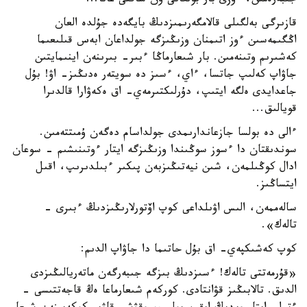
جىبەرەمىن، ءوزى بار بولعانى ون شاقتى عانا...
قازىرگى بەلگىلى قالامگەرىمىزدىڭ بايگەدە جۇلدە العان
اڭگىمەسىن ءوز اتىمنان وزىڭىزگە جولداعان ابەس قىلىعىما
كەشىرىم وتىنەمىن. بار شىعارماڭا ءبىر- بىرىنەن اينىمايتىن
جاۋاپ كەلىپ جاتسا، ءاي، ءسىز دە سويتەر ەدىڭىز- اۋ! بۇل
جاعدايدى ەلگە ايتىپ، دۇرلىكتىرمەي- اق ەكەۋارا قالدىرا
قويالىق...
ءالى دە بولسا جازعاندارىمدى جولداسام دەگەن ۇمىتتەمىن.
سوندىقتان دا ءسوز سوڭىندا وزىڭىزگە ايتار ءوتىنىشىم - سوعان
ادال كوڭىلمەن، شىن نيەتىڭىزبەن پىكىر ءبىلدىرىپ، اقىل
ايتساڭىز.
سالەممەن، الىس اۋىلداعى كوپ اۆتورلارىڭىزدىڭ ءبىرى -
تالەك».
كوپ كەشىكپەي- اق بۇل حاتىما دا جاۋاپ الدىم:
«قۇرمەتتى تالەك! ءسىزدىڭ بىزگە جىبەرگەن ماتەريالىڭىزدى
الدىق. تالابىڭىز قۋانتادى. كوركەم شىعارماعا ەڭ قاجەتتىسى -