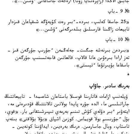
جابىق الاڭدا (زاپرەتنايا زونا) ارەكەت جاساعانى ءۇشىن...».
№ 9 -باپ
«25 جاسقا كەلىپ، بىردە-ءبىر رەت كۇيەۋگە شىقپاعان قىزدار
تابيعات زاڭىنا قارسىلىق بىلدىرگەنى ءۇشىن...»
№ 10 -باپ
«بىردەن بىرنەشە جىگىت- جەلەڭمەن ءجۇرىپ جۇرگەن قىز -
تەز ارادا بىرەۋىن عانا قالاپ، قالعانىن قاجەتسىنىپ جۇرگەن
باسقاعا بۇيىرتۋعا ءتيىستى».
*
بەرىك سادىر
.
جاۋاپ
ۇيلەنىپ ازامات قاتارىنا قوسىلا باستاعان شاعىمدا - تابيعاتتىڭ
جاراتىلىسى ما، الدە جۇرە پايدا بولاتىن تالانتتىڭ قۇدىرەتى مە،
ايتەۋىر ءبىر دۇلەي كۇش تىنىم بەرمەي تىپىرشىتقانى بار. «قوي،
بۇل ءجۇرىسىم بولا قويماس. كوزىن اشپاق «بۇلا بۇلاقتى» بىتەپ
تاستاپ، وبال جاسارمىن. ەرىك بەرەيىن، ايداۋىنا كونەيىن -