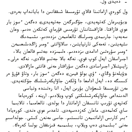
- دەيدى ول.
ول كورەي ازاماتىنا قالاي تۇرمىسقا شىققانىن دا بايانداپ بەردى.
«بۇيىرعان كەتپەيدى، جۇگىرگەن جەتپەيدى» دەگەن ءسوز بار
عوي قازاقتا. قازاقستاننان تۇرمىس قۇرماي كەتكەن ەدىم. وعان
سەبەپ: جارىمدى ومىرلىك تالعاممەن ىزدەدىم. ىشىمدىك
ىشپەيتىن، تەمەكى تارتپايتىن، سالاۋاتتى ءومىر زاڭدىلىعىمەن
ءومىر سۇرەتىن ادامدى ىزدەدىم. ەلىمىزدە جەتىم قالعان بالا،
اجىراسقان ايەل كوپ قوي. نەگە بالا جەتىم قالادى، نەگە ەرلى-
زايىپتىلار اجىراسادى دەگەن سۇراقتار مەنى قاتتى مازالادى.
«ۇيلەنۋ وڭاي، ءۇي بولۋ قيىن» دەگەن ءسوز بار، وتاۋ قۇرۋ ەر
كىسىگە دە، ايەل ادامعا دا ۇلكەن جاۋاپكەرشىلىك جۇكتەيدى.
مەن تۇرمىسقا شىعۋدان بۇرىن ايەل، انا رەتىندە وتباسى
الدىنداعى جاۋاپكەرشىلىكتى كوپ ويلادىم. ارينە، كورەياعا
كەتپەي تۇرىپ تانىسقان ازاماتتار دا بولدى. تالعامىما، تالابىما
ساي كەلمەدى. ماعان كەزدەسپەدى. تاعدىر عوي ەندى. كورەيادا
ءبىر كارىس ازاماتىمەن تانىستىم. جاسى مەنەن كىشى. جولداسىم
مەنى ءبىلىمدى دەپ ويلاپ، بىلىمىمە قىزىققان بولسا كەرەك.