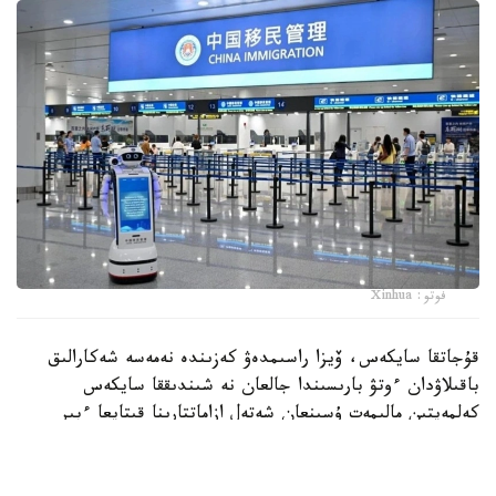
فوتو: Xinhua
قۇجاتقا سايكەس، ۆيزا راسىمدەۋ كەزىندە نەمەسە شەكارالىق
باقىلاۋدان ءوتۋ بارىسىندا جالعان نە شىندىققا سايكەس
كەلمەيتىن مالىمەت ۇسىنعان شەتەل ازاماتتارىنا قىتايعا ءبىر
جىلدان بەس جىلعا دەيىن كىرۋگە تىيىم سالىنۋى مۇمكىن.
سونداي-اق جاڭا ەرەجەلەر ەكسپورتتىق باقىلاۋ مەن