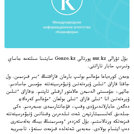
بۇل تۋرالى nur.kz پورتالى Gonzo.kz سايتىنا سىلتەمە جاساي
وتىرىپ حابار تاراتتى.
«مەن كورەياعا مۇعالىم بولىپ بارعان قازاقتىڭ ءبىر قىزىمىن. ول
جاقتا قازاق ءتىلىن ۇيرەتەتىن ۋنيۆەرسيتەتتە جۇمىس جاسادىم.
جالپى، جۇمىستى الدىمەن عالامتور ارقىلى تاپتىم. «قازاق ءتىلىن
ۇيرەتەتىن انا ءتىلى قازاق ءتىلى بولعان ءمۇعالىم كەرەك»
دەگەن حابارلاندىرۋدى وقىپ، قۇجاتتارىمدى جىبەردىم. ەكى
جىلدىق كەلىسىمشارتپەن شەت تىلدەرىن وقىتاتىن ۋنيۆەرسيتەتتە
قىزمەتكە ورنالاستىم. بۇل كەزدەر ءومىرىمنىڭ بيىك بەلەستەرى
دەپ ايتسام بولادى. سەبەبى شەتەلدە قىزمەت ىستەۋ، تاجىريبە