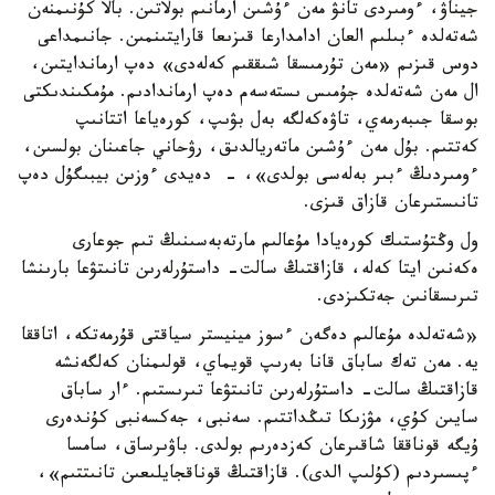
جيناۋ، ءومىردى تانۋ مەن ءۇشىن ارمانىم بولاتىن. بالا كۇنىمنەن
شەتەلدە ءبىلىم العان ادامدارعا قىزىعا قارايتىنمىن. جانىمداعى
دوس قىزىم «مەن تۇرمىسقا شىققىم كەلەدى» دەپ ارماندايتىن،
ال مەن شەتەلدە جۇمىس ىستەسەم دەپ ارماندادىم. مۇمكىندىكتى
بوسقا جىبەرمەي، تاۋەكەلگە بەل بۋىپ، كورەياعا اتتانىپ
كەتتىم. بۇل مەن ءۇشىن ماتەريالدىق، رۋحاني جاعىنان بولسىن،
ءومىردىڭ ءبىر بەلەسى بولدى»، - دەيدى ءوزىن بيبىگۇل دەپ
تانىستىرعان قازاق قىزى.
ول وڭتۇستىك كورەيادا مۇعالىم مارتەبەسىنىڭ تىم جوعارى
ەكەنىن ايتا كەلە، قازاقتىڭ سالت- داستۇرلەرىن تانىتۋعا بارىنشا
تىرىسقانىن جەتكىزدى.
«شەتەلدە مۇعالىم دەگەن ءسوز مينيستر سياقتى قۇرمەتكە، اتاققا
يە. مەن تەك ساباق قانا بەرىپ قويماي، قولىمنان كەلگەنشە
قازاقتىڭ سالت- داستۇرلەرىن تانىتۋعا تىرىستىم. ءار ساباق
سايىن كۇي، مۋزىكا تىڭداتتىم. سەنبى، جەكسەنبى كۇندەرى
ۇيگە قوناققا شاقىرعان كەزدەرىم بولدى. باۋىرساق، سامسا
ءپىسىردىم (كۇلىپ الدى). قازاقتىڭ قوناقجايلىعىن تانىتتىم»،