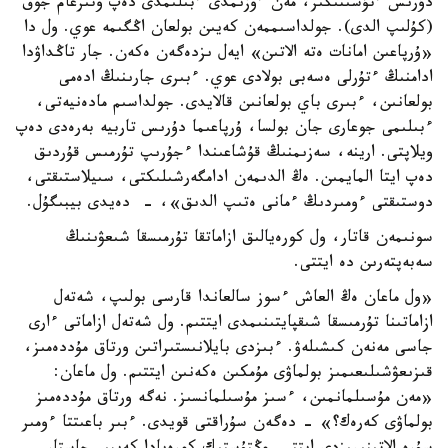
دۇرىس ءتۇسىنىڭىز، مەن ءوزىمدى ءبىلىمدى دەپ وتىرعام جوق
(كۇلىپ الدى). جولداسىممەن كەيىن بولعان اڭگىمە عوي. ول دا
«ۇرپاعىن امانات ەتە الاتىن» ايەل ىزدەگەن ەكەن. جار تاڭداۋدا
ادامنىڭ ءتۇرلى ەسەبى بولادى عوي. ءبىرى جارىنىڭ ادەمى
بولعانىن، ءبىرى باي بولعانىن قالايدى. جولداسىم مادەنيەتى،
ءبىلىمى جوعارى جان بولسا، ۇرپاعىما دۇرىس تاربيە بەرەدى دەپ
ويلاپتى. ارينە، سەزىمنىڭ قۇشاعىندا ءجۇرىپ تۇرمىس قۇردىق
دەپ ايتا المايمىن. ەڭ الدىمەن ادامگەرشىلىكتى، سىيلاستىقتى،
دوستىقتى ءومىردىڭ ءمانى ەتىپ الدىق»، - دەيدى بيبىگۇل.
سونىمەن قاتار، ول كورەيالىق ازاماتقا تۇرمىسقا شىعۋىنىڭ
سەبەپتەرىن دە ايتتى.
«ول ماعان ەڭ العاش ءسوز سالعاندا قارسى بولىپ، شەتەل
ازاماتىنا تۇرمىسقا شىقپايتىنىمدى ايتتىم. ول شەتەل ازاماتى ءارى
جاسى مەنەن كىشىلەۋ. ءبىزدى بايلانىستىراتىن ورتاق مۇددەمىز،
قىزىعۋشىلىعىمىز بولماۋى مۇمكىن ەكەنىن ايتتىم. ول ماعان:
«مەن مۇسىلمانمىن، ءسىز مۇسىلمانسىز. نەگە ورتاق مۇددەمىز
بولماۋى كەرەك؟» - دەگەن سۇراقتى قويدى. ءبىر باعىتتا ءومىر