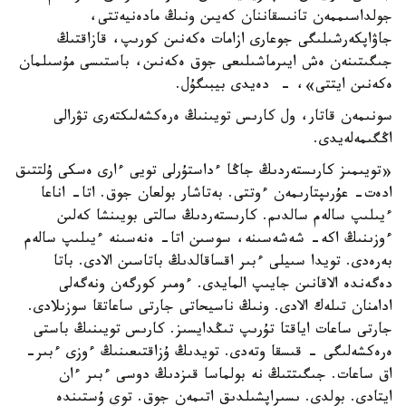
جولداسىممەن تانىسقاننان كەيىن ونىڭ مادەنيەتتى،
جاۋاپكەرشىلىگى جوعارى ازامات ەكەنىن كورىپ، قازاقتىڭ
جىگىتىنەن ەش ايىرماشىلىعى جوق ەكەنىن، باستىسى مۇسىلمان
ەكەنىن ايتتى»، - دەيدى بيبىگۇل.
سونىمەن قاتار، ول كارىس تويىنىڭ ەرەكشەلىكتەرى تۋرالى
اڭگىمەلەيدى.
«تويىمىز كارىستەردىڭ جاڭا ءداستۇرلى تويى ءارى ەسكى ۇلتتىق
ادەت- عۇرىپتارىمەن ءوتتى. بەتاشار بولعان جوق. اتا- اناعا
ءيىلىپ سالەم سالدىم. كارىستەردىڭ سالتى بويىنشا كەلىن
ءوزىنىڭ اكە- شەشەسىنە، سوسىن اتا- ەنەسىنە ءيىلىپ سالەم
بەرەدى. تويدا سىيلى ءبىر اقساقالدىڭ باتاسىن الادى. باتا
دەگەندە الاقانىن جايىپ المايدى. ءومىر كورگەن ونەگەلى
ادامنان تىلەك الادى. ونىڭ ناسيحاتى جارتى ساعاتقا سوزىلادى.
جارتى ساعات اياقتا تۇرىپ تىڭدايسىز. كارىس تويىنىڭ باستى
ەرەكشەلىگى - قىسقا وتەدى. تويدىڭ ۇزاقتىعىنىڭ ءوزى ءبىر-
اق ساعات. جىگىتتىڭ نە بولماسا قىزدىڭ دوسى ءبىر ءان
ايتادى. بولدى. ىسىراپشىلدىق اتىمەن جوق. توي ۇستىندە