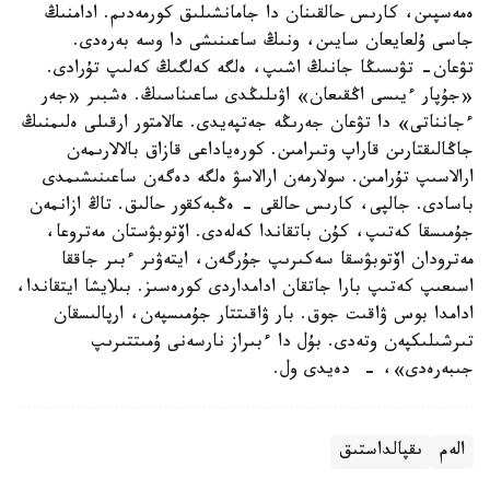
ەمەسپىن، كارىس حالقىنان دا جامانشىلىق كورمەدىم. ادامنىڭ
جاسى ۇلعايعان سايىن، ونىڭ ساعىنىشى دا وسە بەرەدى.
تۋعان- تۋىسىڭا جانىڭ اشىپ، ەلگە كەلگىڭ كەلىپ تۇرادى.
«جۇپار ءيىسى اڭقىعان» اۋىلىڭدى ساعىناسىڭ. ەشبىر «جەر
ءجانناتى» دا تۋعان جەرىڭە جەتپەيدى. عالامتور ارقىلى ەلىمنىڭ
جاڭالىقتارىن قاراپ وتىرامىن. كورەياداعى قازاق بالالارىمەن
ارالاسىپ تۇرامىن. سولارمەن ارالاسۋ ەلگە دەگەن ساعىنىشىمدى
باسادى. جالپى، كارىس حالقى - ەڭبەكقور حالىق. تاڭ ازانمەن
جۇمىسقا كەتىپ، كۇن باتقاندا كەلەدى. اۆتوبۋستان مەتروعا،
مەترودان اۆتوبۋسقا سەكىرىپ جۇرگەن، ايتەۋىر ءبىر جاققا
اسىعىپ كەتىپ بارا جاتقان ادامداردى كورەسىز. بىلايشا ايتقاندا،
ادامدا بوس ۋاقىت جوق. بار ۋاقىتتار جۇمىسپەن، ارپالىسقان
تىرشىلىكپەن وتەدى. بۇل دا ءبىراز نارسەنى ۇمىتتىرىپ
جىبەرەدى»، - دەيدى ول.
الەم
ىقپالداستىق