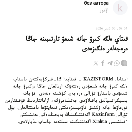
без автора
اۆتور
09:54, 06 تامىز 2026
قىتاي ەلگە كىرۋ جانە شىعۋ تارتىبىنە جاڭا
ەرەجەلەر ەنگىزەدى
استانا. KAZINFORM - قىتايدا 15-قىركۇيەكتەن باستاپ
ەلگە كىرۋ جانە شىعۋدى رەتتەۋگە ارنالعان جاڭا «كىرۋ جانە
شىعۋدى باسقارۋ تۋرالى ەرەجە» كۇشىنە ەنەدى. قۇجات
يمميگراتسيالىق باقىلاۋدى جەتىلدىرۋگە، ازاماتتاردىڭ قۇقىقتارىن
قورعاۋعا جانە ۇلتتىق قاۋىپسىزدىكتى نىعايتۋعا باعىتتالعان. بۇل
تۋرالى Kazinform اگەنتتىگىنىڭ بەيجىڭدەگى مەنشىكتى
ءتىلشىسى Xinhua اگەنتتىگىنە سىلتەمە جاساپ حابارلادى.