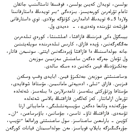
بولسىن، تويدان كەيىن بولسىن، قوقىسقا تاستالىنىپ جاتقان
تاعام تۇرلەرىن كورمەيسىز. بىزدەگى ءبىر تويدىڭ داستارقانىنا
ولاردا 5-6 تويدىڭ ادامدارىن كۇتۋگە بولادى. توي داستارقانى
فۋرشەت تۇرىندە وتەدى»، - دەيدى ول.
بيبىگۇل ەكى قىزىنىڭ قازاقشا، اعىلشىنشا، كورەي تىلدەرىن
مەڭگەرگەنىن، ۇيدە قازاق، كارىس تىلدەرىندە سويلەيتىنىن
جانە جولداسىنىڭ دا قازاقشا ۇيرەنگەنىن ايتتى. سونىمەن قاتار،
ول تۋعان جەرگە دەگەن ساعىنىش سەزىمىن سوزبەن
جەتكىزۋدىڭ قيىن ەكەنىن دە ەسكە سالدى.
«ساعىنىشتى سوزبەن جەتكىزۋ قيىن. ابايدى وقىپ وسكەن
قىزبىن. قازاق ءتىلى، ادەبيەتى مامانىمىن. مۇستافا شوقايدى،
مۇستافا وزتۇركتى بىلەسىز. تاعدىرلارىن دا بىلەسىز. شەتەلدە
تۇرعان ازاماتتار. كەز كەلگەن قازاقتىڭ بالاسى شەتەلدە
جۇرگەندە وتانعا دەگەن سۇيىسپەنشىلىگى، ماحابباتى ارتا
تۇسەدى. قازاقتىڭ تاۋ- تاسىن، جۋسانىن، باۋىرساعىن، ءان-
كۇيىن - بارلىعىن ساعىناسىز. سول ساعىنىشتى ورامالعا ءتۇيىپ،
جۇرەگىڭىزگە بايلاپ قوياسىز. مەن جولداسىمنان قيانات كورگەن