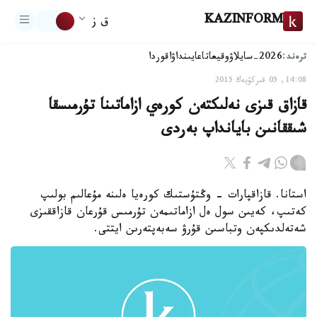
KAZINFORM
ق ز
ترەند:
2026-سايلاۋ
وقيعا
تاعايىنداۋ
اقوردا
14:08, 05 قىركۇيەك 2015
قازاق قىزى نەلىكتەن كورەي ازاماتىنا تۇرمىسقا
شىققانىن بايانداپ بەردى
استانا. قازاقپارات - وڭتۇستىك كورەيا ەلىنە مۇعالىم بولىپ
كەتىپ، كەيىن سول ەل ازاماتىمەن تۇرمىس قۇرعان قازاققىزى
شەتەلدىكپەن وتباسىن قۇرۋ سەبەپتەرىن ايتتى.