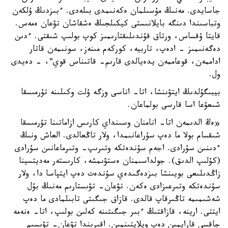
جاسايدى. مەنىڭ مۇسىلمان ەكەنىمدى بىلەدى. ءبىزدىڭ ۇلكەن
وتباسىندا دىنگە بايلانىستى كيكىلجىڭ ەشقاشان تۋعان ەمەس.
قايتا ۇقساس، ورتاق قۇندىلىقتارىمىز كوپ بولىپ شىقتى. ءدىن
دەگەنىمىز - ادەپ، تاربيە، كوركەم مىنەز، سونىمەن قاتار
اداممەن، قوعاممەن يدەيالدى قارىم- قاتىناس قوي"، - دەيدى
ول.
بيبىگۇلدىڭ ايتۋىنشا، اتا- اناسى وزگە ۇلت وكىلىنە تۇرمىسقا
شىعۋعا اسا قارسى بولماعان.
«ەڭ الدىمەن اتا- انامنان وسىنداي كارىس ازاماتىنا تۇرمىسقا
شىقسام بولا ما دەپ سۇراعانىمدا، ولار تاڭعالدى. العاش ونىڭ
ءدىنىن سۇرادى. اجەم سۇندەتكە وتىرىپ- وتىرماعانىن سۇرادى
(كۇلىپ الدىق). جولداسىمنان ەستۋىمشە، كارىستەر مەديتسينا
زاڭدىلىعى بويىنشا بىزدەگىدەي سۇندەت دەپ ايتپاسا دا، ولار
سۇندەتكە وتىرعىزادى ەكەن. تۋعان- تۋىستارىم مەنىڭ بۇل
شەشىمىمە تاڭىرقاپ قالدى. قازاق جىگىتى تابىلمادى ما دەپ
ايتتى. ارينە، قازاقتىڭ ءبىر جىگىتىنە كەلىن بولىپ، اتا- ەنەمە
جاقسى قارايمىن دەپ ويلايتىنمىن. اقىرىندا تۋعان- تۋىسىم