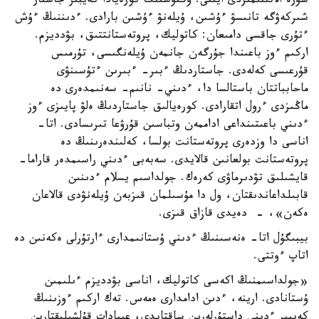
سۇرە الاتىنىمىزدى ايتتى. وڭتۇستىك كورەيادا كەيبىر جاستار
شىركەۋگە تانىسۋ ءۇشىن، ۇيلەنۋ ءۇشىن بارادى. ءدىننىڭ ءۇش
ءتۇرى جاقسى دامىعان: كاتوليك، پروتەستانتتىق، بۋدديزم.
اركىم ءوز باعىندا جۇرگەن جانمەن ۇيلەنگىسى، تۇرمىس
قۇرعىسى كەلەدى. جاستاردىڭ ءبىر- ءبىرىن ءتۇسىنۋى
ماحابباتتان باستالسا دا، ءدىني- نانىم- سەنىمدەرى دە
ماڭىزدى ءرول اتقارادى. كورەيالىق جاستاردىڭ ەلۋ پايىزى ءوز
ءدىني باعىتىنداعى اداممەن وتباسىن قۇرۋعا تىرىسادى. اتا-
اناسى دا وزدەرى پروتەستانت بولسا، كەلىندەرىنىڭ دە
پروتەستانت بولعانىن قالايدى. سەبەبى ءدىني راسىمدەر قاراما-
قايشىلىق تۋدىرماۋى كەرەك. جولداسىم يسلام ءدىنىن
قابىلداعاندىقتان، ول دا مۇسىلمان قىزبەن ۇيلەنۋدى قالاعان
ەكەن»، - دەيدى قازاق قىزى.
بيبىگۇل اتا- ەنەسىنىڭ ءدىني ۇستانىمدارى ءارتۇرلى ەكەنىن دە
اتاپ ءوتتى.
«جولداسىمنىڭ اكەسى كاتوليك، اناسى بۋدديزم ءىلىمىن
ۇستانادى. ارينە، ءدىن ادامدارى ەمەس. تەك اركىم ءوزىنىڭ
كەيبىر ءدىني داستۇرلەرىن ساقتايدى، عيبادات قۇلشىلىقتارىن