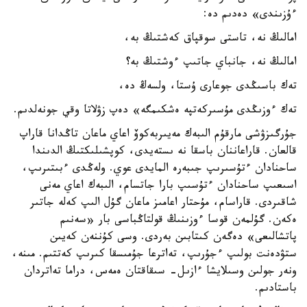
ءۇزىندى» دەدىم دە:
امالىڭ نە، تاستى سوقپاق كەشتىڭ بە،
امالىڭ نە، جانباي جاتىپ ءوشتىڭ بە؟
تەك باسىڭدى جوعارى ۇستا، ولسەڭ دە،
تەك ءوزىڭدى مۇسىركەتپە ەشكىمگە» دەپ زۋلاتا وقي جونەلدىم.
جۇرگىزۋشى مارقۇم الىبەك مەيىربەكوۆ اعاي ماعان تاڭدانا قاراپ
قالعان. قاراعاننان باسقا نە ىستەيدى، كوپشىلىكتىڭ الدىندا
ساحنادان ءتۇسىرىپ جىبەرە المايدى عوي. ولەڭدى ءبىتىرىپ،
اسىعىپ ساحنادان ءتۇسىپ بارا جاتسام، الىبەك اعاي مەنى
شاقىردى. قاراسام، مۇحتار اعامىز ماعان گۇل الىپ كەلە جاتىر
ەكەن. گۇلمەن قوسا ءوزىنىڭ قولتاڭباسى بار «سەنىم
پاتشالىعى» دەگەن كىتابىن بەردى. وسى كۇننەن كەيىن
ستۋدەنت بولىپ ءجۇرىپ، تەاترعا جۇمىسقا كىرىپ كەتتىم. مىنە،
ونەر جولىن وسىلايشا ءازىل- سىقاقتان ەمەس، دراما تەاتردان
باستادىم.