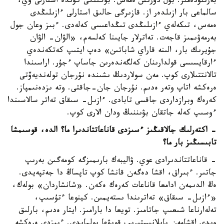
بەرىلۋدەمىز. بۇل دۇرىس ەمەس. بۇگىنگى كۇندە استارلى وي،
سالماعى بار ازىلدەر از. قازىرگى حالىق استارلى ءازىلىڭدى
ەمەس، تىكەلەي ءازىلىڭدى تىڭداعىسى كەلەدى. ءبىز وعان جول
بەرمەۋىمىز قاجەت. تەاترلار جايىنا كەلسەم، «الۋان- الۋان
جۇيرىك بار، الىنە قاراي شاباتىن» دەپ ايتىپ كەتكەندەي
ءارقايسىسى قولدارىنان كەلگەندەرىن جاساپ ءجۇر. اراسىندا
تالانتتىلارى كوپ. مەن سولاردىڭ ىشىندە نۇرجان تولەنديەۆتى
ەرەكشە اتاپ وتەر ەدىم. نۇرجان جان-جاقتى. وتە ىزدەنىمپاز.
كەرەك وبرازداردى جاقسى تابادى. ءازىل- سىقاق تەاتر سالاسىندا
ءوسىپ كەلە جاتقان بۋىننىڭ ودان الارى كوپ.
- اكتەرلىك جالاقىڭىز ءسىزدى قاناعاتتاندىرا ما؟ الدە، قوسىمشا
تابىسىڭىز بار ما؟
- قاناعاتتاندىرادى عوي. ۋاليبەك بارىمىزگە كومەگىن بەرىپ
جاتىر. ءبىراق، اقشا دەگەن قانشا كوپ تاپساڭ دا جەتپەيدى.
ەڭ الدىمەن ادامعا قاناعات كەرەك ەكەن. «شانشاردان» بولەك،
«ءازىل- سىقاق» تەاترىندا ىستەيمىن. كينوعا ءتۇسىپ،
تەلەارناعا شىعىپ جاتامىز. تويعا دا بارامىز. ايتار ەدىم، بارلىق
ويدى اقشامەن بايلانىستىرىپ قويۋعا بولمايدى. ءبىزدى ەرەكشە