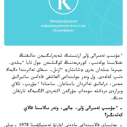
ءجۇسىپ تەمىرالى ۇلى ارتىستىك شەبەرلىگىمەن حالىقتىڭ
ىقىلاسىنا بولەنىپ، كورەرمەننىڭ كوڭىلىنەن جول تابا ءبىلدى.
جيىرما جىلدان بەرى «شانشار» ءازىل- سىقاق تەاترىندا ەڭبەك
ەتىپ كەلەدى. ول ونەر جولىنداعى العاشقى قادامىن ساتيرالىق
ەمەس، درامالىق تەاتردان باستاعان. ساحنادا ءجۇرىپ، تالاي
وبرازدى ەرەكشە سومداپ جۇرگەن اكتەردى اڭگىمەگە تارتقان
ەدىك.
- ءجۇسىپ تەمىرالى ۇلى، جالپى، ونەر سالاسىنا قالاي
كەلدىڭىز؟
- جەتىساي قالاسىنداعى مادەني اعارتۋ تەحنيكۋمىنا 1978 -جىلى