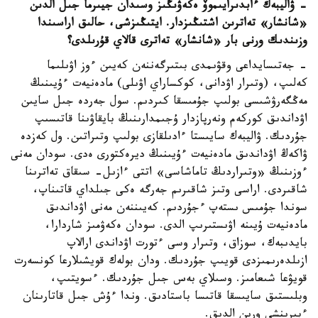
- ۋاليبەك ءابدىرايىموۆ ەكەۋىڭىز وسىدان جيىرما جىل الدىن
«شانشار» تەاترىن اشتىڭىزدار. ايتىڭىزشى، حالىق اراسىندا
وزىندىك ورنى بار «شانشار» تەاترى قالاي قۇرىلدى؟
- جەتىسايداعى وقۋىمدى بىتىرگەننەن كەيىن ءوز اۋىلىما
كەلىپ، (وتىرار اۋدانى، كوكساراي اۋىلى) مادەنيەت ءۇيىنىڭ
مەڭگەرۋشىسى بولىپ جۇمىسقا كىردىم. سول جەردە جىل سايىن
اۋداندىق كوركەم ونەرپازدار ۇجىمدارىنىڭ بايقاۋىنا قاتىسىپ
جۇردىك. ۋاليبەك سايىستا ءادىلقازى بولىپ وتىراتىن. ول كەزدە
ۋاكەڭ اۋداندىق مادەنيەت ءۇيىنىڭ ديرەكتورى ەدى. سودان مەنى
ءوزىنىڭ «وتىراردىڭ تاماشاسى» اتتى ءازىل- سىقاق تەاترىنا
شاقىردى. اراسى وتىز شاقىرىم جەرگە ەكى جىلداي قاتىناپ،
سوندا جۇمىس ىستەپ ءجۇردىم. كەيىننەن مەنى اۋداندىق
مادەنيەت ۇيىنە اۋىستىرىپ الدى. سودان ەكەۋمىز شاردارا،
بايدىبەك، سوزاق، وتىرار وسى ءتورت اۋداندى ارالاپ
ازىلدەرىمىزدى قويىپ جۇردىك. ودان بولەك قويشىلارعا كونسەرت
قويۋعا شىعامىز. وسىلاي بەس جىل جۇردىك. ءسويتىپ،
وبلىستىق سايىسقا قاتىسا باستادىق. وندا ءۇش جىل قاتارىنان
ءبىرىنشى ورىن الدىق.