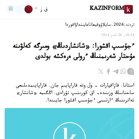
KAZINFORM
ق ز
ترەند:
2026-سايلاۋ
وقيعا
تاعايىنداۋ
اقوردا
18:24, 26 تامىز 2015
ءجۇسىپ اقشورا: «شانشاردىڭ» ومىرگە كەلۋىنە
مۇحتار شەرىمنىڭ ءرولى ەرەكشە بولدى
استانا. قازاقپارات - ول وتە قاراپايىم جان. قاراپايىمدىلىعى
ساحنانىڭ وزىندە- اق كورىنىپ تۇرادى. اڭگىمە «شانشار»
تەاترىنىڭ ءارتىسى ءجۇسىپ اقشورا جايىندا.