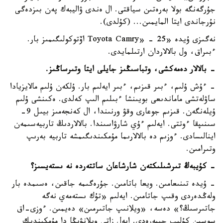
جۇرگەنگە بولا بەرەتىن سياقتى. ال ەندى ۋاليبەك پەن بىزدەگى
نۇرجاندى ايتا المايمىن... (كۇلدى).
نەگىزى ۇيدە «Toyota Camry» - 25 اۆتوكولىگىمىز بار.
ءبىراق، ول بالالاردان ارتىلمايدى.
- بالالار دەمەكشى، وتباسىڭىز جايلى ايتا وتىرساڭىز.
- ءۇش ۇلىم، ءبىر قىزىم، ءبىر ايەلىم بار. ۇلكەن ۇلىم مالايزيادا
ساۋلەتشى ماماندىعى بويىنشا ءبىلىم الىپ كەلدى. ەكىنشى ۇلىم
ۇيلەنگەن. قىزىم جوعارى وقۋ ورنىندا، ال كەنجەمىز بيىل 9-
سىنىپقا ءوتتى. ايەلىم ءۇي شارۋاسىندا. بالالاردىڭ تاربيەسىمەن
اينالىسادى. ءوزىم دە بالالارىما مۇمكىندىگىمشە تاربيە بەرىپ
وتىرامىن.
- كۇيبەڭ تىرشىلىكتەن شارشاعان ساتتەردە نە ىستەيسىز؟
- ۇيدە تىنىعامىن. ويعا باتامىن. جۇرەگىمە جاقىن، ەسىمدە بار
ولەڭدەردى وقىپ جاتامىن. ايەلىم «تۇك ىستەمەي نەگە
جاتىرسىڭ؟» دەسە، «ويلانىپ جاتىرمىن» دەيمىن. ءوزى-اق
سوسىن كۇلىپ جىبەرەدى. ايەل زاتى ويلانۋىڭا دا مۇمكىندىك