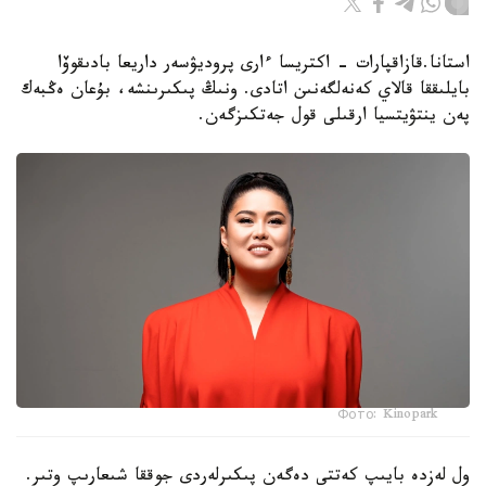
استانا.قازاقپارات - اكتريسا ءارى پروديۋسەر داريعا بادىقوۆا
بايلىققا قالاي كەنەلگەنىن اتادى. ونىڭ پىكىرىنشە، بۇعان ەڭبەك
پەن ينتۋيتسيا ارقىلى قول جەتكىزگەن.
Фото: Kinopark
ول لەزدە بايىپ كەتتى دەگەن پىكىرلەردى جوققا شىعارىپ وتىر.