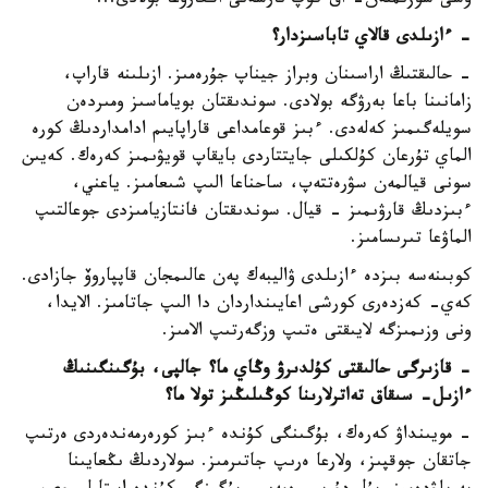
وسى سوزىمنەن- اق كوپ نارسەنى اڭعارۋعا بولادى...
- ءازىلدى قالاي تاباسىزدار؟
- حالىقتىڭ اراسىنان وبراز جيناپ جۇرەمىز. ازىلىنە قاراپ،
زامانىنا باعا بەرۋگە بولادى. سوندىقتان بوياماسىز ومىردەن
سويلەگىمىز كەلەدى. ءبىز قوعامداعى قاراپايىم ادامداردىڭ كورە
الماي تۇرعان كۇلكىلى جايتتاردى بايقاپ قويۋىمىز كەرەك. كەيىن
سونى قيالمەن سۋرەتتەپ، ساحناعا الىپ شىعامىز. ياعني،
ءبىزدىڭ قارۋىمىز - قيال. سوندىقتان فانتازيامىزدى جوعالتىپ
الماۋعا تىرىسامىز.
كوبىنەسە بىزدە ءازىلدى ۋاليبەك پەن عالىمجان قاپپاروۆ جازادى.
كەي- كەزدەرى كورشى اعايىنداردان دا الىپ جاتامىز. الايدا،
ونى وزىمىزگە لايىقتى ەتىپ وزگەرتىپ الامىز.
- قازىرگى حالىقتى كۇلدىرۋ وڭاي ما؟ جالپى، بۇگىنگىنىڭ
ءازىل- سىقاق تەاترلارىنا كوڭىلىڭىز تولا ما؟
- مويىنداۋ كەرەك، بۇگىنگى كۇندە ءبىز كورەرمەندەردى ەرتىپ
جاتقان جوقپىز، ولارعا ەرىپ جاتىرمىز. سولاردىڭ ىڭعايىنا