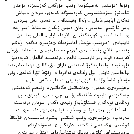
وقۋعا ءتۇستىم. تەحنيكۋمدا وقىپ جۇرگەن كەزىمىزدە مۇحتار
شاحانوۆ ستۋدەنتتەرمەن كەزدەسۋگە كەلدى. سودان ديماش
دەگەن اپايىم ماعان «ولەڭ وقيسىڭ» - دەدى. مەن بىردەن
باس تارتتىم. سەبەبى، وعان دەيىن ۇلكەن ساحناعا ءبىر رەت
بولسا دا شىعىپ كورمەگەنمىن. الايدا، اپايىم العان بەتىنەن
قايتپادى. ءسويتىپ مۇحتار اعامىزدىڭ «عۇمىر» دەگەن ولەڭىن
وقىدىم. قالاي وقىعانىمدى ءوزىم دە بىلمەيمىن. ساحنادا تۇرعان
كەزىمدە قولدارىم قارىسىپ قالدى. ەرتەسىنە اتالعان كەزدەسۋ
قۇرمانبەك جانداربەكوۆ اتىنداعى قازاق مۋزىكالىق دراما تەاترىندا
جالعاسىن تاپتى. بۇل ولەڭدى تەاتردا دا وقۋعا تۋرا كەلدى. ونى
مۇحتار شاحانوۆتىڭ ءوزى ايتىپتى. اسقار دەگەن اعايىما
«عۇمىردى» ەمەس، «عاشىقتىق عالاماتىن» وقىعىم كەلەتىنىن
جەتكىزدىم. البىرت شاقتىڭ بۋىنى عوي ەندى. ءبىراق، ول
ولەڭدى تولەگەن قىستاۋبايەۆ وقيدى ەكەن. سودان ەرتەسىنە
ساحنادا ءوزىمدى ەركىن ۇستاپ، قولىمدى ارى دا، بەرى دە
سەرمەپ، «عۇمىردى» وقىپ شىقتىم. بىتىرە سالىسىمەن قۋلىققا
كوشتىم. «كەلەسى تىڭدايتىندارىڭىز «سەيحۋنداريا»
پوەماسىنداعى گاۋحارايدىڭ قوشتاسارداعى ايتقان سوزىنەن