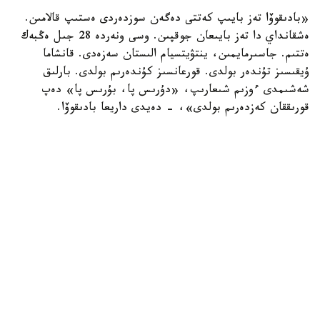
«بادىقوۆا تەز بايىپ كەتتى دەگەن سوزدەردى ەستىپ قالامىن.
ەشقانداي دا تەز بايىعان جوقپىن. وسى ونەردە 28 جىل ەڭبەك
ەتتىم. جاسىرمايمىن، ينتۋيتسيام الىستان سەزەدى. قانشاما
ۇيقىسىز تۇندەر بولدى. قورعانسىز كۇندەرىم بولدى. بارلىق
شەشىمدى ءوزىم شىعارىپ، «دۇرىس پا، بۇرىس پا» دەپ
قورىققان كەزدەرىم بولدى»، - دەيدى داريعا بادىقوۆا.
ونىڭ ۇستانىمىنشا، ەڭ باستىسى، ادالدىق. ەشكىمدى
قۇنسىزداندىرماي، ءمان-جايدى ءبىلىپ وتىرعان. سوندىقتان
جيىرما جىلدا ەڭبەكتىڭ نانىن جەۋ ورىندى نارسە.
«ماعان بەرگەن باق-داۋلەتتى مويىنداعىلارىڭ كەلمەي مە؟
كەۋدەمدە جانىم بار ەكەنىن، وسى ونەر ارقىلى ءبىراز جەرگە
بارعانىمدى تۋىپ وسكەن ەلىم بىلەدى. مەن بىرەۋگە بەرمەسەم،
المايمىن»، - دەيدى اكتريسا.
مادەنيەت