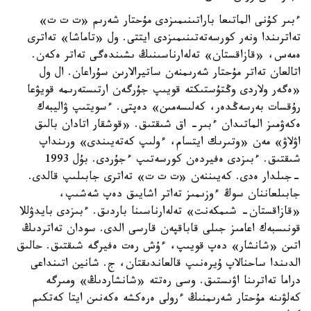
ءبىر كۇنى الماتىعا باراتىنىمىزدى مۇحتار شەرىم «ت ت ت»
تەاترىندا ونەر كورسەتەتىنىمىزدى ايتتى. ول «تاماشا» تەاترى
ەمەس، «قازاقستان» تەلەارناسىنىڭ ىشىندەگى تەاتر ەكەن.
اتالعان تەاتر مۇحتار شەرىمنەن ساتيرالارىن سۇراعان. ال ول
«ەگەر ولاردى وڭتۇستىكتە قويىپ جۇرگەن ارتىستەرىمە قويۋعا
رۇقسات بەرسەڭدەر، كەلىسەمىن» دەپتى. ءسويتىپ ۋاليبەك
ەكەۋمىز الماتىدان ءبىر- اق شىقتىق. «قوشقار اتادان بالىق
اۋلاۋ» مەن «وتىرىك ايتسام، ءولىپ كەتەيىندى» ورىنداپ
شىقتىق. ءبىزدى ەفيردەن كورسەتىپ ءجۇردى. بۇل 1993
-جىلدار ەدى. كەيىننەن «ت ت ت» تەاترى جابىلىپ قالدى.
جابىلعاننان سوڭ ءوزىمىز تەاتر اشايىق دەپ شەشىپ،
«قازاقستان- شىمكەنت» تەلەارناسىنا باردىق. ءبىزدى بايدۋللا
قونىسبەك اعامىز جىلى قاباقپەن قارسى الدى. سودان تەاتردىڭ
اتىن «شانشار» دەپ قويىپ، ءۇش رەت ەفيرگە شىقتىق. حالىق
الدىندا ساحنالاپ ۇيرەنىپ قالعاندىقتان، ج. شانين اتىنداعى
دراما تەاترىنا اۋىستىق. وسى رەتتە «شانشاردىڭ» ومىرگە
كەلۋىنە مۇحتار شەرىمنىڭ ءرولى ەرەكشە ەكەنىن ايتا كەتكىم