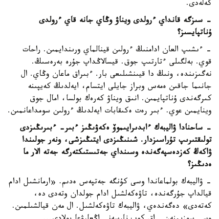
كەلەدى.
- سىزگە قانداي ءرولدى ويناۋ وڭاي جانە قاي ءرولدى
ۇناتپايسىز؟
- ءىشىپ العان ادامنىڭ ءرولىن قينالماي ورىندايمىن. راحات
قوي. بەلگىلى ءتارتىپ جوق. قيسالاڭداپ جۇرە بەرەسىڭ.
نەگىزىندە، ونىڭ دا قيىنشىلىعى بار. ءبىراق ماعان وڭاي. ال
جانىما جاقىن ەمەس وبراز جايلى ايتسام، ايەلدىڭ كەيپىنە
كىرگەندى ۇناتپايمىن. انىق ويناۋ كەرەك بولسا، امال جوق
وينايمىن عوي. ءبىر رەت ەكىقابات ايەلدىڭ ءرولىن سومداعانمىن.
- ساحنادا ۋاليبەك ءابدىرايىموۆ ەكەۋىڭىز ءبىر- ءبىرىڭىزدى
تولىقتىرىپ تۇراسىزدار. شىنىڭىزدى ايتىڭىزشى، ونەر جولىندا
ۋاكەڭ كەزدەسپەگەندە وسىنداي جەتىستىكتەرگە جەتە الار ما
ەدىڭىز؟
- ۋاليبەك بولماعاندا وسى كۇنگە جەتپەس ەدىم. «ارمانشىل ادام
قيالداپ جۇرگەندە، تاۋەكەلشىل ادام جولدان وتەدى دە،
كەتەدى» دەگەندەي، ۋاليبەك تاۋەكەلشىل. ال مەن قيالشىلمىن.