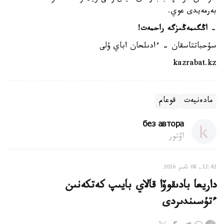
بەرمەيدى عوي.
-
اڭگىمەڭىزگە راحمەت!
سۇحباتتاسقان - ءادىلحان اباي ۇلى
kazrabat.kz
مادەنيەت
قوعام
без автора
اۆتور
12:42, 08 تامىز 2026
داريعا بادىقوۆا قالاي بايىپ كەتكەنىن
ءتۇسىندىردى