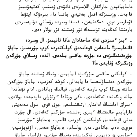
ماحابباتپەن جاراتقان اللامىزدى تانۋدى ۇمىتىپ كەتپەۋىمىز
قاجەت. وزىمىزگە اقىل جەتپەي جاتسا دا، بىرەۋگە ايتۋعا
قۇمارمىز عوي. دەگەنمەن، قىسقا ومىردە رۋحاني دۇنيەمىزدى
بارىنشا كەڭەيتە تۇسسەك نۇر ۇستىنە نۇر بولار ەدى.
- ءبىز ءسىزدى تەك ساحنادان عانا تانيمىز. ال ومىردە
قاندايسىز؟ ماسەلەن قوعامدىق كولىكتەردە كوپ جۇرەسىز. جاياۋ
جۇرەتىنىڭىزدى دە جۇرت جاقسى بىلەدى. الدە، وسىلاي جۇرگەن
وزىڭىزگە ۇنايدى ما؟
- كولىكتى جاقسى جۇرگىزە المايمىن. ونىڭ ۇستىنە جاياۋ
جۇرگەن دەنساۋلىعىما دا پايدالى. كوشە كەزىپ، جاياۋ جۇرگەن
ساتتە ويىڭا كوپ نارسە كەلەدى. قيالىڭ ويانادى. ادام تۋعاندا
جانە ولگەندە تەڭەلەدى، ەكى ورتادا ءارتۇرلى دارەجەدە بولادى.
ءبىراق ادامنىڭ ادامنان ارتىقشىلىعى جوق قوي. سول سەبەپتى
قاراپايىم حالىقتىڭ ءبىرى رەتىندە جۇرگىم كەلەدى. ال جۇرت
مەنى قوعامدىق كولىكتەن كورىپ قالىپ، «جاياۋ ءجۇرسىز
عوي» دەپ جاتادى. مەن بولسام، «جاياۋ ەمەس، اۆتوبۋسپەن
ءجۇرمىن» دەيمىن. نەگىزىندە مەنىڭ جۇزىمە قاراسا، جاياۋ