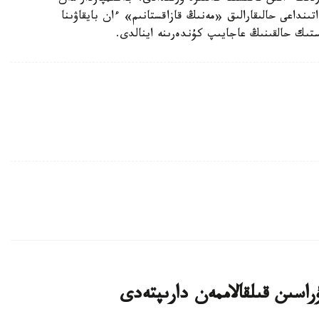
تىنداعى حالىقارالىق «مەنىڭ قازاقستانىم» ءان بايقاۋىنا
ىك حالقىنىڭ عاجايىپ كۇندەرىنە اينالدى.