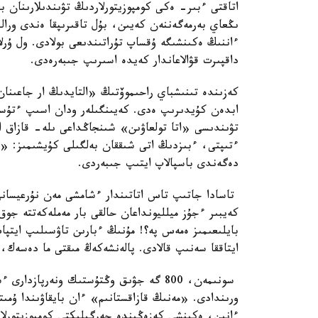
اتاقتى ءبىر- ەكى كومپوزيتورلاردىڭ تۋىندىلارىنان ب
ىڭعاي بەرمەگەننەن كەيىن، بۇل تاقىرىپقا ەندى ورا
ءاننىڭ ەكىنشىگە ۇقساپ تۇراتىندىعى بولادى. ول ۇرل
داقپىرت قۋالاعاندار كەيدە اسىرىپ جىبەرەدى.
كەزىندە تىنىشباي راحىموۆتىڭ «التايدىڭ ار جاعىنان
ابدەن كۇيدىرىپ ەدى. كەيىنگىلەر ودان اسىپ ءتۇستى
تۋىندىسى «اتا تولعاۋىن» شىنجاڭداعى ىلە- قازاق اۆ
ءتىپتى، ءبىزدىڭ اتى شىققان بەلگىلى كۇيشىمىز: «ن
دەگەندى باسپالاپ ايتىپ جىبەردى.
تاسادا جاتىپ تاس اتاتىندار ءشامشى مەن نۇرعيسان
كەيبىر ءجۇز ميلليونداعان حالقى بار مەملەكەتتە جو
بايلىعىمىز ەمەس پە؟! مۇنىڭ ءبارىن تاۋسىلىپ ايتپا
ايتاققا سەنىپ قالادى. پالەنشەكەڭ مىقتى ما دەسەك
سونىمەن، 800 گە جۋىق وڭتۇستىك ونەرپاز
ورىندادى. «مەنىڭ قازاقستانىم» ءان بايقاۋىندا ۇمى
ءانىن، ەكىنشى كەزەڭىندە جەرگىلىكتى كومپوزيتورلار