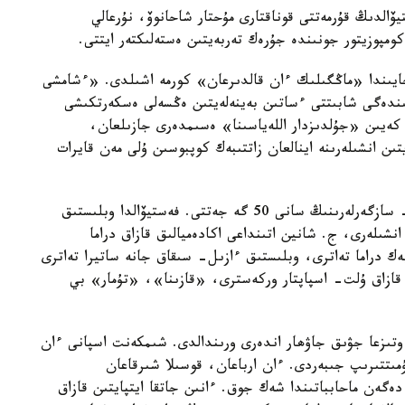
ۆالدىڭ قۇرمەتتى قوناقتارى مۇحتار شاحانوۆ، نۇرعالي
كومپوزيتور جونىندە جۇرەك تەربەيتىن ەستەلىكتەر ايتتى.
اجايىندا «ماڭگىلىك ءان قالدىرعان» كورمە اشىلدى. «ءشامشى
تىندەگى شابىتتى ءساتىن بەينەلەيتىن ەڭسەلى ەسكەرتكىشى
 كەيىن «جۇلدىزدار اللەياسىنا» ەسىمدەرى جازىلعان،
ىن انشىلەرىنە اينالعان زاتتىبەك كوپبوسىن ۇلى مەن قايرات
وسىلايشا، اللەياعا اتى جازىلعان وڭتۇستىك ءانشى- سازگەرلەرىنىڭ سانى 50 گە جەتتى. فەستيۆالدا وبلىستىق
انشىلەرى، ج. شانين اتىنداعى اكادەميالىق قازاق دراما
ەك دراما تەاترى، وبلىستىق ءازىل- سىقاق جانە ساتيرا تەاترى
زاق ۇلت- اسپاپتار وركەسترى، «قازىنا»، «تۇمار» بي
وتىزعا جۋىق جاۋھار اندەرى ورىندالدى. شىمكەنت اسپانى ءان
مىتتىرىپ جىبەردى. ءان ارباعان، قوسىلا شىرقاعان
ەگەن ماحابباتىندا شەك جوق. ءانىن جاتقا ايتپايتىن قازاق