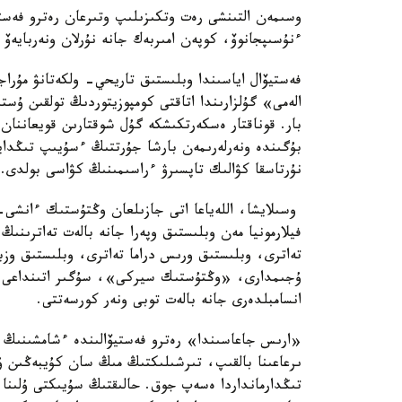
وسىمەن التىنشى رەت وتكىزىلىپ وتىرعان رەترو فەستي
ءنۇسىپجانوۆ، كوپەن امىربەك جانە نۇرلان ونەربايەۆ 
فەستيۆال اياسىندا وبلىستىق تاريحي- ولكەتانۋ مۇر
الەمى» گۇلزارىندا اتاقتى كومپوزيتوردىڭ تولقىن ۇس
بار. قوناقتار ەسكەرتكىشكە گۇل شوقتارىن قويعاننان
بۇگىندە ونەرلەرىمەن بارشا جۇرتتىڭ ءسۇيىپ تىڭدايت
نۇرتاسقا كۋالىك تاپسىرۋ ءراسىمىنىڭ كۋاسى بولدى.
فيلارمونيا مەن وبلىستىق وپەرا جانە بالەت تەاترىنىڭ 
تەاترى، وبلىستىق ورىس دراما تەاترى، وبلىستىق وزب
ۇجىمدارى، «وڭتۇستىك سيركى»، سۇگىر اتىنداعى قا
انسامبلدەرى جانە بالەت توبى ونەر كورسەتتى.
«ارىس جاعاسىندا» رەترو فەستيۆالىندە ءشامشىنىڭ 
ىرعاعىنا بالقىپ، تىرشىلىكتىڭ مىڭ سان كۇيبەڭىن ۇ
تىڭدارمانداردا ەسەپ جوق. حالىقتىڭ سۇيىكتى ۇلىنا د