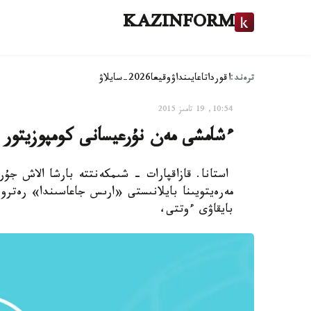
KAZINFORM
ترەند:
اقوردا
تاعايىنداۋ
وقيعا
2026-سايلاۋ
10:54, 19 تامىز 2015
ءشامشى مەن نۇرعيسانى كومپوزيتور
مەرەيتويىنا بايلانىستى «ارىس جاعاسىندا» رەترو
بايقاۋى ءوتتى،