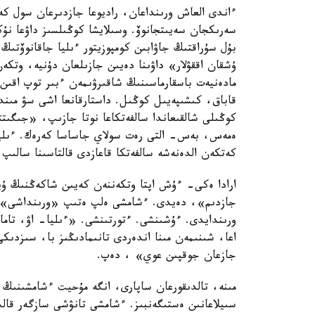
ءاندى العاش ورىنداعان، راديوعا جازدىرعان سول كە
سەرىكجان سەيىتجانوۆ. وسىلايشا كوڭىلسىز داۋعا نۇك
بۇل سۇراقتىڭ جاۋابىن كومپوزيتور ءىليا جاقانوۆتىڭ 
ۇشقان اققۋلار» داۋىنا دەيىن جازىلعان دۇنيە، وتك
مادەنيەت باسقارماسىنىڭ شاقىرۋىمەن ءبىر توپ اقىن
قاباق، كىشىپەيىل كوڭىل. داستارقانعا اشى سۋ مىن
كوڭىلى شالقىعاندا سالفەتكاعا نوتا جازىپ، «جىگى
ەمەس، بەس- التى رەت سولاي جاساسا كەرەك. ءىليا 
كەتكەن الدەنەشە سالفەتكا قاعازدى قالتاسىنا سالىپ ا
ارادا ەكى- ءۇش اپتا وتكەننەن كەيىن شاكەڭنىڭ ۇي
جازدىم»، دەيدى. ءشامشى ەلپ ەتىپ «ورىنداشى» دەي
ورىندايدى. ءۇشىنشى. ءتورتىنشى. «ءىليا- اۋ، تام
اعا، شىنىمەن مىنا اندەردى تانىمادىڭىز با، سىزدى
جازعان جوقپىن عوي» ، دەپ.
مىنە، تالدىقورعان ساپارى، انگە مۇحيت ءشامشىنىڭ ب
سىيلاعانىن ەستىگەنبىز. ءشامشى تانۋشى سازگەر قال