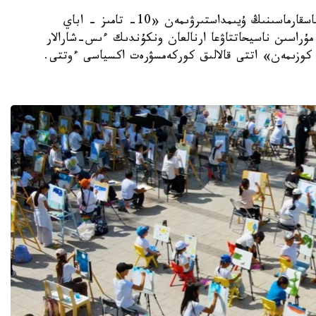
استانا. KAZINFORM - استانا قالاسى ءبىلىم باسقارماسىنىڭ ۇيىمداستىرۋىمەن «10- تامىز - اباي
مۇراسىن ناسيحاتتاۋعا ارنالعان ونكۇندىك ءىس-شارالار
ار كوزىمەن» اتتى قالالىق كوركەمسۋرەت اكسياسى ءوتتى.