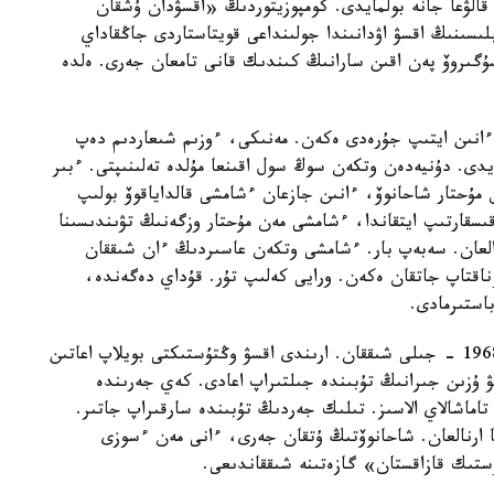
الۋعا جانە بولمايدى. كومپوزيتوردىڭ «اقسۋدان ۇشقان
وبلىسىنىڭ اقسۋ اۋدانىندا جولىنداعى قويتاستاردى جاڭقاداي
نسۇگىروۆ پەن اقىن سارانىڭ كىندىك قانى تامعان جەرى. ەلدە
ءانىن ايتىپ جۇرەدى ەكەن. مەنىكى، ءوزىم شىعاردىم دەپ
ايدى. دۇنيەدەن وتكەن سوڭ سول اقىنعا مۇلدە تەلىنىپتى. ءبىر
ۇحتار شاحانوۆ، ءانىن جازعان ءشامشى قالداياقوۆ بولىپ
قىسقارتىپ ايتقاندا، ءشامشى مەن مۇحتار وزگەنىڭ تۋىندىسىنا
لعان. سەبەپ بار. ءشامشى وتكەن عاسىردىڭ ءان شىققان
ناقتاپ جاتقان ەكەن. ورايى كەلىپ تۇر. قۇداي دەگەندە،
استىرمادى.
«اقسۋدان ۇشقان اققۋلار» 1971 - جىلى ەمەس، 1968 - جىلى شىققان. ارىندى اقسۋ وڭتۇستىكتى بويلاپ اعاتىن
ۋ ۇزىن جىرانىڭ تۇبىندە جىلتىراپ اعادى. كەي جەرىندە
اماشالاي الاسىز. تىلىك جەردىڭ تۇبىندە سارقىراپ جاتىر.
عا ارنالعان. شاحانوۆتىڭ ۇتقان جەرى، ءانى مەن ءسوزى