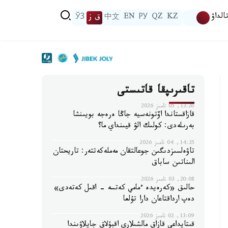
الداۋ
KZ
QZ
РУ
EN
中文
ق ز
ЎЗ
تاقىرىپقا قاتىستى
13:26, 05 تامىز 2026
قازاقستاندا اۆتونەسيە جاڭا ەرەجە بويىنشا
بەرىلەدى: كولىك الۋ قيىنداي ما؟
14:25, 04 تامىز 2026
تاۋەلسىزدىگىن جوعالتقان مەملەكەتتەر: تاريحتان
الىناتىن ساباق
20:08, 03 تامىز 2026
حالىق «كەرەيدە ءمامي كەتسە - اقىل كەتەدى»
دەپ ارداقتاعان دارا تۇلعا
13:09, 02 تامىز 2026
قىتايداعى قازاق مالشىلارى اقبۇلاق جايلاۋىندا