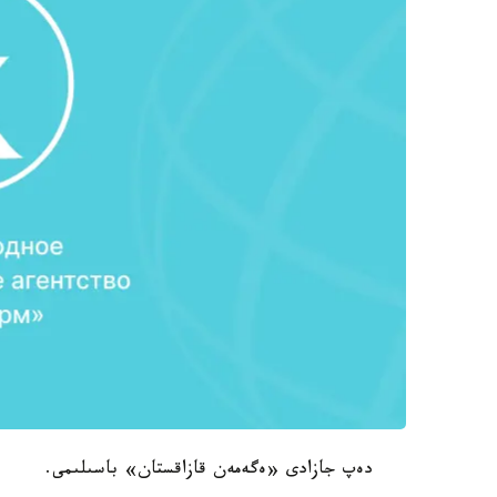
دەپ جازادى «ەگەمەن قازاقستان» باسىلىمى.