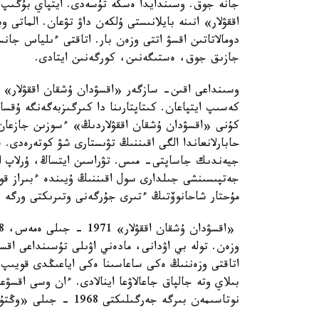
جانە جوق. وسىندايدا ەسكە تۇسەدى. ايتپاي بۇگىپ ق
اققۋلار» انىنە بايلانىستى ۇلكەن داۋ تۋعان. الماتى 
دومالاتاتىن اقسۋ اتتى وزەن بار. اتاقتى ءىلياس جا
جازىق جوق، ەستىگەنىن، كورگەنىن ايتادى.
وسىنداعى اقىن- سازگەر «اقسۋدان ۇشقان اققۋلار» 
كەسىپ ايتپاعان. كىتاپتارىنا دا كىرگىزبەگەنگە ۇقس
كۇنى «اقسۋدان ۇشقان اققۋلاردىڭ» ءسوزىن جازعان م
حابارلانعاندا الگى اقىننىڭ تۋىستارى شۋ كوتەرەدى. 
جيەندىك جاساپتى- مىس. تۋراسىن ايتساڭ، ۇرلاپ ا
جەتپىسىنشى جىلدارى سول اقىننىڭ ۇيىندە ءبىراز قو
مۇحتار شاحانوۆتىڭ ءتىرى جۇرگەنى وتىرىكتى ورگە ب
وزەن. تولە بي اۋدانى، مادەني اۋىلى تۇسىنداعى اقس
اتاقتى وزەننىڭ ەكى ساعاسىنا ەكى اياعىڭدى قويىپ ت
بىلاي وتە جالپاق جاعالاۋعا اينالادى. ءان وسى اقسۋ
نوتاسىمەن بىرگە جەرگىلىكتى 1968 - جىلى «وڭتۇستىك قازاقستان» گازەتىنە شىققاندىعى.