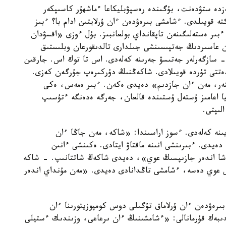
زدە ستۋدەنت، بۇگىندە رەسپۋبليكاعا ءماشھۇر كاسىپكەر
تە قويىلدى. ءشامشى بىرەۋدەن ءان ۇرلايتىن ادام با؟ ءبىز
ءبىر ەستەلىگىنەن تاپقانداي بولعانبىز. بۇل ءوزى «اقسۋدان
ەن عاسىردىڭ جەتپىسىنشى جىلدارى تالدىقورعان وبلىستىق
- سازگەرلەر جەتىسۋ جەرىنە كەلەدى. اس تا توك اس. جارقىن
دەتتى تۇردە قويىلادى. شاكەڭنىڭ دۇركىرەپ جۇرگەن كەزى.
تتەر، مەن ءان جازدىم» دەيدى ەكەن. ءبىر ەمەس، ەكى
اعامىز ۇستەل ۇستىندە قالعان، جەرگە ەدەنگە ءتۇسىپ
لىپتى.
ىنە كەلەدى. ءسوز اراسىندا: «شاكە، مەن جاڭا ءان
دى. ءبىرىنشى انىنە ماقتاۋ ايتادى. ەكىنشى ءانىن
اشا اندەر جازىپسىڭ عوي»، دەيدى شاكەڭ شاتتانىپ. - شاكە
كى عوي دەسە، ءشامشى تاڭدانادى دەيدى. «مەن مۇنداي اندەر
ىرەۋدەن ءان ۇرلاماق تۇگىلى دوس كومپوزيتورىنا ءان
دىبەك قۇرمانالى: «ءشامشىنىڭ ءان ىرعاعى، وزىندىك ءستيلى