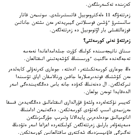
كەزىندە تەكسەرىلگەن.
زەرتتەۋگە 11 ەلەكتروموبيل قاتىستىرىلدى. سونىمەن قاتار
سالىستىرۋ ءۇشىن قوسىلاتىن گيبريدتەر مەن ىشتەن جاناتىن
قوزعالتقىشى بار اۆتوموبيل دە زەرتتەلگەن.
زەرتتەۋ نەنى كورسەتتى؟
سىناق ناتيجەسىندە كولىك كۇرت جىلدامداعاندا نەمەسە
تەجەگەندە ماگنيت ءورىسىنىڭ كۇشەيەتىنى انىقتالعان.
ەڭ جوعارى كورسەتكىشتەر، ادەتتە، جوعارى كەرنەۋلى كابەلدەر
مەن كۇشتىك قوندىرعىلارعا جاقىن ورنالاسقان اياق تۇسىندا
تىركەلگەن. ال دەنەنىڭ كەۋدە جانە باس دەڭگەيىندەگى اسەر
الدەقايدا تومەن بولعان.
كەيبىر نۇكتەلەردە ولشەۋ قۇرالدارى انىقتامالىق دەڭگەيدەن قىسقا
مەرزىمدى اسىپ كەتۋدى كورسەتكەن. دەگەنمەن ادامنىڭ
اناتوميالىق مودەلدەرىن پايدالانا وتىرىپ جۇرگىزىلگەن
ەسەپتەۋلەر بارلىق زەرتتەلگەن كولىكتەردە اعزاعا اسەر ەتۋدىڭ
نەگىزگى قاۋىپسىزدىك شەكتەرى ساقتالعانىن كورسەتكەن.