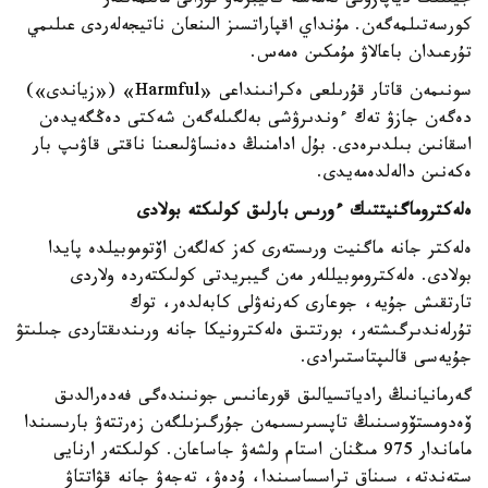
جيىلىك دياپازونى نەمەسە كاليبرلەۋ تۋرالى مالىمەتتەر
كورسەتىلمەگەن. مۇنداي اقپاراتسىز الىنعان ناتيجەلەردى عىلىمي
تۇرعىدان باعالاۋ مۇمكىن ەمەس.
سونىمەن قاتار قۇرىلعى ەكرانىنداعى «Harmful» («زياندى»)
دەگەن جازۋ تەك ءوندىرۋشى بەلگىلەگەن شەكتى دەڭگەيدەن
اسقانىن بىلدىرەدى. بۇل ادامنىڭ دەنساۋلىعىنا ناقتى قاۋىپ بار
ەكەنىن دالەلدەمەيدى.
ەلەكتروماگنيتتىك ءورىس بارلىق كولىكتە بولادى
ەلەكتر جانە ماگنيت ورىستەرى كەز كەلگەن اۆتوموبيلدە پايدا
بولادى. ەلەكتروموبيللەر مەن گيبريدتى كولىكتەردە ولاردى
تارتقىش جۇيە، جوعارى كەرنەۋلى كابەلدەر، توك
تۇرلەندىرگىشتەر، بورتتىق ەلەكترونيكا جانە ورىندىقتاردى جىلىتۋ
جۇيەسى قالىپتاستىرادى.
گەرمانيانىڭ رادياتسيالىق قورعانىس جونىندەگى فەدەرالدىق
ۆەدومستۆوسىنىڭ تاپسىرىسىمەن جۇرگىزىلگەن زەرتتەۋ بارىسىندا
ماماندار 975 مىڭنان استام ولشەۋ جاساعان. كولىكتەر ارنايى
ستەندتە، سىناق تراسساسىندا، ۇدەۋ، تەجەۋ جانە قۋاتتاۋ