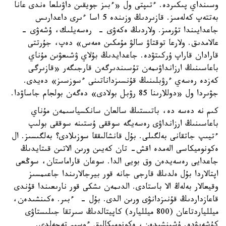
وسىنداي پىكىردە. ءتىپتى ول «ءبىز جويقىن داۋىلعا ەندى عانا
بەتتەپ كەلەمىز. قازىردىڭ وزىندە 5 اسا ءىرى داعدارىس
جاعدايىندا تۇرمىز. ولاردىڭ ەكەۋى - رەسەيلىك، ۇشەۋى -
عالامدىق. ولارعا توقتاۋ سالۋ مۇمكىن ەمەس» دەپ، جۇرتتى
قارادان قاراپ ۇركىتۋدە. جاعدايدىڭ بۇلاي ۋشىعۋىن مۇناي
باعاسىنىڭ ارزانداۋىمەن تۇسىندىرگەن قارجىگەر «قازىرگى
كەزدە رەسەي ءرۋبلىنىڭ قۇنسىزداناتىنى ءسوزسىز» دەيدى.
جۋىردا ول «دوللارىنا 85 رۋبل بولادى» دەگەن بولجام جاساۋدا.
كىم نە دەسە دە، باتىستىڭ سالعان سانكسياسىمەن مۇناي
باعاسىنىڭ ارزانداۋى رەسەيگە سوققى ۇستىنە سوققى بولىپ
ءتيىپ جاتقانى بەلگىلى. بۇل قانشالىققا سوزىلادى؟ بەلگىسىز. ال
ەكونوميكاسى الەمدە اقش- تان كەيىن ورىن الاتىن قىتايدىڭ
جاعدايى رەسەيدەن وق بويى الدا. سوعان قاراماستان، سوڭعى
اپتالاردا بۇل ەلدىڭ قارجى جانە قور بيرجالارىندا جاعىمسىز
وقيعالار بەلەڭ الا باستادى. الدىمەن ىشكى قور نارىعىندا قۇندى
قاعازداردىڭ قۇنىزدانۋى ورىن الدى. بۇل - ءبىر. ەكىنشىدەن،
ميللياردتاعان (800 ميلليارد) كاپيتالدىڭ سىرتقا جىلىستاۋى
كۇشەيۋدە. ۇشىنشىدەن، ەكونوميكالىق ءوسىم تەجەلدى.