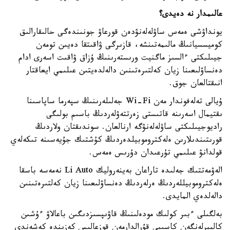
عالىمدار نە دەيدى؟
يونداۋشى ەمەس ساۋلەلەنۋدەن قورعاۋ جونىندەگى حالىقارالىق
كوميسسيانىڭ مالىمەتىنشە، قازىرگى ۋاقىتقا دەيىن تومەن
جيىلىكتى ءالسىز ماگنيت ورىستەرىنىڭ ۇزاق ۋاقىت اسەرى ادام
دەنساۋلىعىنا زيان كەلتىرەتىنىن دالەلدەيتىن عىلىمي ايعاقتار
انىقتالعان جوق.
ۇيالى تەلەفوندار مەن Wi-Fi جەلىلەرىنىڭ سپەرما ساپاسىنا
ىقتيمال اسەرىنە قاتىستى زەرتتەۋلەردىڭ باسىم بولىگى
راديوجيىلىكتى ساۋلەلەنۋگە ارنالعان. سوندىقتان ولاردىڭ
قورىتىندىلارىن ەلەكتروموبيلدەردىڭ كۇشتىك جۇيەسىنە تىكەلەي
قولدانۋ عىلىمي تۇرعىدان دۇرىس ەمەس.
الەۋمەتتىك جەلىدە تاراعان بەينەروليك Li Auto نەمەسە باسقا
ەلەكتروموبيللەردىڭ ەرلەردىڭ دەنساۋلىعىنا زيان كەلتىرەتىنىن
دالەلدەي المايدى.
بەلگىلى ءبىر كولىك مودەلىنىڭ قاۋىپسىزدىگىن باعالاۋ ءۇشىن
كاليبرلەنگەن كاسىبي قۇرالدارمەن قوزعالىس كەزىندە كەشەندى