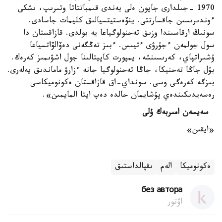
1970 -جىلدارى جاپون ەلى يەندى قىمباتتاتا وتىرىپ، ىشكى
ءوندىرىسىن جاقسارتتى. ينۆەستيتسيالىق كليمات جاسادى.
سونىڭ ارقاسىندا وزىق تەحنولوگياعا يە بولدى. قازاقستان دا
سول جولمەن ءجۇرۋى ءتيىس. ءبىز تەڭگەنى دەۆالۆاتسياعا
ۇشىراتپاي، كەرىسىنشە، يمپورت كاپيتالىنا جول اشۋىمىز كەرەك.
بۇل جاڭا تەحنيكا، جاڭا تەحنولوگيا جانە ءزارۋ ماماندىق يەلەرى.
بىزگە كەرەگى وسى. سونداي-اق قازاقستان ەكونوميكاسى
رەسەيدىكىندەي پۇشايمان حالدە دەپ ايتا المايمىن».
سەيسەن امىربەك ۇلى
«ايقىن»
ەكونوميكا
الەم
ىقپالداستىق
без автора
اۆتور