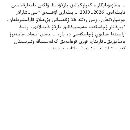
- «قازمۇنايگاز» گەولوگيالىق بارلاۋدىڭ ۇلكەن باعدارلاماسىن
قابىلدادى. 2026-2030 -جىلدارى اۋقىمدى ءىس-شارالار
جوسپارلانعان. وسى رەتتە 26 ۇڭعىمانى بۇرعىلاۋ قاراستىرىلعان.
ءبىرقاتار ۋچاسكەدە سەيسميكالىق بارلاۋ قامتىلادى، ونىڭ
اراسىندا جىلىوي ۋچاسكەسى دە بار، - دەدى اسحات حاسەنوۆ
«سامۇرىق-قازىنا» قورى قوعامدىق كەڭەسىنىڭ وتىرىسىنان
كەيىن تىلشىلەر سۇراعىنا جاۋاپ بەرە وتىرىپ.