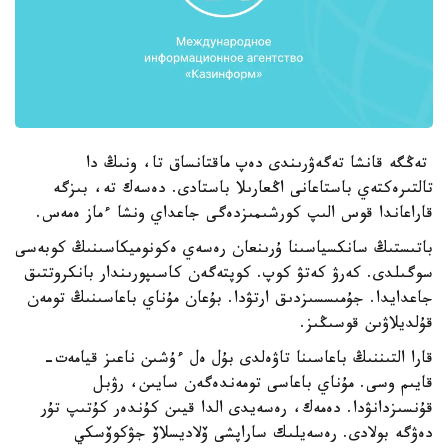
تەڭگە قانشا تەگەۋرىندى دەپ ماقتانساق تا، ونىڭ دا
تالتىرەكتەي باستاعانى اڭعارىلا باستادى. دەسەك تە، بىزگە
قاراعاندا قوس الىپ كورشىمىزدەگى جاعداي ونشا ءماز ەمەس.
باتىستىڭ سانكسياسىنا ۇرىنعان رەسەي ەكونوميكاسىنىڭ كوبەسى
سوگىلدى. كەرۋ كەتۋ كوپ. كوپتەگەن كاسىپورىندار بانكروتتىق
جاعدايدا. جۇمىسسىزدىق ارتۋدا. بۇعان مۇناي باعاسىنىڭ تومەن
قۇلديلاۋىن قوسىڭىز.
قارا التىننىڭ باعاسىنا تاۋەلدى بۇل ەل ءۇشىن ناعىز قيامەت-
قايىم وسى. مۇناي باعاسى تومەندەگەن سايىن، رۋبل
قۇنسىزدانۋدا. دەمەك، رەسەيدى الدا قيىن كۇندەر كۇتىپ تۇر
دەۋگە بولادى. رەسەيلىك ساراپشى ۆلاديسلاۆ جۋكوۆسكي