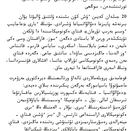
تورتىنشىدەن، سوڭعى
20 جىلدان كەيىن ءۇش كۇن ىشىندە ۇلتتىق ۆاليۋتا يۋان
بىرنەشە پايىزعا دەۆالۆاتسياعا ۇشىرادى. مۇنىڭ ءبارى «عاجايىپ
ءوسىم بەرىپ تۇرعان» قىتاي ەكونوميكاسىندا دا ۇلكەن
تۇيتكىلدەر ورىن الا باستادى دەگەن ءسوز. قازاقستان وسى ەكى
ەلمەن دە تىعىز بايلانىستا. اسكەري- ساياسي قارىم- قاتىناس
ءوز الدىنا، ماڭىزدىسى ساۋدا- ساتتىق جاعى. ەگەردە قىتاي
مەن رەسەي ەكونوميكاسى تۇرالاپ جاتسا، اقشالارى قۇنسىزدانسا،
ونىڭ اسەرى قازاقستانعا دا تيەرى حاق.
قوعامدىق پروبلەمالاردى تالداۋ ورتالىعىنىڭ ديرەكتورى مەرۋەرت
ماحمۋتوۆا باسپاسوزگە بەرگەن پىكىرىندە بىلاي دەيدى:
«دەۆالۆاتسيا - قىتايدىڭ ەكسپورت پوزيتسيالارىن جاقسارتۋعا
تىرىسقان امالى. بۇل - ەكونوميكا ءوسىمىنىڭ باياۋلاۋىمەن
كۇرەسۋ ادىستەرىنىڭ ءبىرى. بۇلار - الەمنىڭ ەڭ ءىرى
ەكونوميكالارى اراسىنداعى تارتىس. ال ءبىز ءۇشىن قىتاي -
مينەرالدى رەسۋرستارىمىزدى تۇتىنۋشى رەتىندە ماڭىزدى. قىتاي
ەكونوميكاسى ءوسىمىنىڭ باياۋلاۋى ءبىزدىڭ شيكىزاتقا