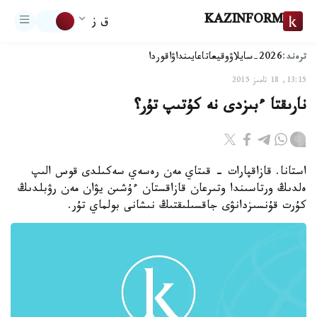
KAZINFORM
ق ز
ترەند:
2026-سايلاۋ
وقيعا
تاعايىنداۋ
اقوردا
13:15, 18 تامىز 2015
نارىقتا ءبىزدى نە كۇتىپ تۇر؟
استانا. قازاقپارات - قىتاي مەن رەسەي سەكىلدى قوس الىپ
ەلدىڭ ورتاسىندا وتىرعان قازاقستان ءۇشىن يۋان مەن رۋبلدىڭ
كۇرت قۇنسىزدانۋى جاقسىلىقتىڭ نىشانى بولماي تۇر.