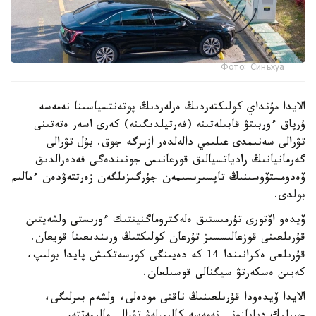
Фото: Синьхуа
الايدا مۇنداي كولىكتەردىڭ ەرلەردىڭ پوتەنتسياسىنا نەمەسە
ۇرپاق ءوربىتۋ قابىلەتىنە (فەرتيلدىگىنە) كەرى اسەر ەتەتىنى
تۋرالى سەنىمدى عىلىمي دالەلدەر ازىرگە جوق. بۇل تۋرالى
گەرمانيانىڭ رادياتسيالىق قورعانىس جونىندەگى فەدەرالدىق
ۆەدومستۆوسىنىڭ تاپسىرىسىمەن جۇرگىزىلگەن زەرتتەۋدەن ءمالىم
بولدى.
ۆيدەو اۆتورى تۇرمىستىق ەلەكتروماگنيتتىك ءورىستى ولشەيتىن
قۇرىلعىنى قوزعالىسسىز تۇرعان كولىكتىڭ ورىندىعىنا قويعان.
قۇرىلعى ەكرانىندا 14 كە دەيىنگى كورسەتكىش پايدا بولىپ،
كەيىن ەسكەرتۋ سيگنالى قوسىلعان.
الايدا ۆيدەودا قۇرىلعىنىڭ ناقتى مودەلى، ولشەم بىرلىگى،