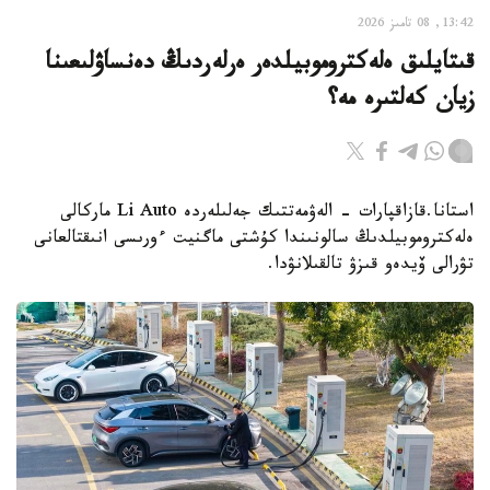
13:42, 08 تامىز 2026
قىتايلىق ەلەكتروموبيلدەر ەرلەردىڭ دەنساۋلىعىنا
زيان كەلتىرە مە؟
استانا.قازاقپارات - الەۋمەتتىك جەلىلەردە Li Auto ماركالى
ەلەكتروموبيلدىڭ سالونىندا كۇشتى ماگنيت ءورىسى انىقتالعانى
تۋرالى ۆيدەو قىزۋ تالقىلانۋدا.