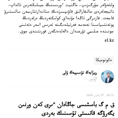
ولشەۋلەر جۇرگىزىپ، ماگنيت ءورىسىنىڭ جيىلىكتەرىن تالداپ،
ناتيجەلەردى حالىقارالىق قاۋىپسىزدىك ستاندارتتارىمەن سالىستىرۋ
قاجەت. قازىرگى تاڭدا مۇنداي كولىكتەردىڭ ەرلەردىڭ
پوتەنتسياسىنا نەمەسە فەرتيلدىگىنە تەرىس اسەر ەتەتىنى
جونىندە عىلىمي تۇرعىدان دالەلدەنگەن قورىتىندى جوق.
el.kz
ەكونوميكا
ريزابەك نۇسىپبەك ۇلى
اۆتور
20:31, 07 تامىز 2026
ق م گ باسشىسى جاڭادان ءىرى كەن ورنىن
يگەرۋگە قاتىستى تۇسىنىك بەردى