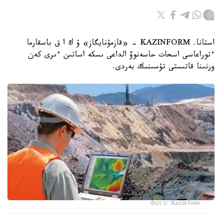
استانا. KAZINFORM - «قازمۇنايگاز» ۇ ك ا ق باسقارما
ءتوراعاسى اسحات حاسەنوۆ الداعى ىسكە اساتىن ءىرى كەن
ورنىنا قاتىستى تۇسىنىك بەردى.
Фото: Kazinform