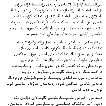
سۇرانىستىڭ ازايۋىنا ۇلاسادى. رەسەي رۋبلىنىڭ قۇلدىراۋى،
مۇناي باعاسىنىڭ ارزانداۋى، قىتاي ەكونوميكاسى ءوسىمىنىڭ
باياۋلاۋى جانە يۋان باعامىنىڭ ءتۇسۋى تەڭگە كۋرسىنا اسەر
ەتەدى. مۇنىڭ ءبارىن ەسكەرسەك، قازاقستاندى قيىن كەزەڭ
كۇتىپ تۇر، ەكونوميكا ءوسىمى باياۋلاپ، ەكسپورت پەن يمپورت
كولەمى ازايادى، سوندىقتان جاعداي ءماز ەمەس».
ال قارجىگەر- ساراپشى ىلياس يسايەۆ وزگە ۆاليۋتالاردىڭ
تەڭگەگە، ءبىزدىڭ ەلدىڭ ەكونوميكاسىنا اسەرىن بىلاي
جەتكىزدى: «يۋاننىڭ تەڭگەگە ەش اسەرى جوق. ويتكەنى
قىتايمەن ساۋدا- ساتتىق تەك دوللارمەن عانا جۇرەدى.
سوندىقتان بىزگە كەلىپ كەتەر اسەرى شامالى. ونىڭ ۇستىنە
قازاقستاننىڭ رەزەرۆتىك ۆاليۋتاسى دوللارمەن، ەۆرومەن
ساقتالعان. سول سەكىلدى رۋبلدىڭ قۇنسىزدانۋىنان قورقۋدىڭ
قاجەتى شامالى. سوڭعى كەزدە رەسەيمەن ساۋدا- ساتتىق كوپ
تومەن- دەپ كەتتى.
قىسقاسى، كورشى ەلدەردىڭ ۇلتتىق ۆاليۋتالارى قۇلادى ەكەن
دەپ، ءبىز تەڭگەگە قىساستىق جاساماۋىمىز كەرەك. ماسەلەن،