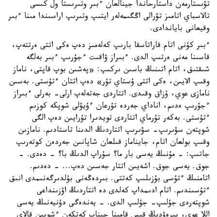
تۋىستارمەن داستارحاندا جينالعان ءبىر وتىرىستا ول كىسى
تالاسباي اتامىز تۋرالى اڭگىمەلەر ايتىپ وتىرىپ اراسىندا مىنا ءبىر
وقيعانى باياندادى.
ءبىر كۇنى اتام قاراتاسقا بارىپ كەلەمىز دەپ ەكى اتتى ەرتتەپ،
قاسىنا مەنى ەرتىپ الدى. ءبىراز ۋاقىت ءجۇرىپ ءبىر بەلگە
شىقتىق، اتام اتىنىڭ باسىن ىركىپ: «پەشىن بوپ قاپتى، ناماز
وقىپ الايىن، ەكى اتتى ۇستاي تۇر» دەپ اتتان ءتۇستى. بەسىن
نامازى عوي، ۇزاق وقىدى. اتتاردى جەتەلەپ ارلى- بەرلى ءبىراز
ءجۇرىپ ەدىم، اناداي جەردە تۇرعان ءۇيۋلى شوپكە كوزىم
ءتۇستى. بەكەر تۇرماي اتتاردى تويدىرا تۇرايىن دەپ الگى
شوپتەن سۋىرىپ- سۋىرىپ اتتاردىڭ الدىنا تاستادىم. نامازىن
وقىپ بولعان اتام، جايناماز قىلعان شاپانىن جەردەن كوتەرىپ
جاتىپ: - مۇنىڭ يەسى بار ما؟ سۇراپ الدىڭ با؟ - دەدى. -
جوق. يەسى جوق. اشەيىن اتتار جەسىن دەپ... - دەدىم.
اتامنىڭ ءتۇسى بۇزىلىپ كەتتى. بىردەڭەنى بۇلدىرگەنىمدى انىق
ءتۇسىندىم. اتام ادىمداپ كەلدى دە اتتاردىڭ اۋزىنداعى
شوپتەردى جۇلىپ- جۇلىپ الدى. - يەندەگى دۇنيەنىڭ يەسى
اللا عوي، بىرەۋدىڭ قىس قامىنا جيناپ كەتكەن ءشوبىن قالاي