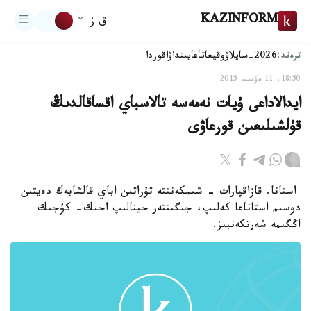
KAZINFORM
ق ز
ترەند:
2026-سايلاۋ
وقيعا
تاعايىنداۋ
اقوردا
18:50, 11 ماۋسىم 2015
ايدالاداعى ۇيات نەمەسە تالاسباي اقساقالدىڭ
قۇلشىلىعىن قورعاۋى
استانا. قازاقپارات - شىمكەنتتە تۇراتىن اباي قالشابەك دەيتىن
دوسىم استاناعا كەلىپ، جىگىتتەر جينالىپ اجىك- كۇجىك
اڭگىمە شەرتكەنبىز.