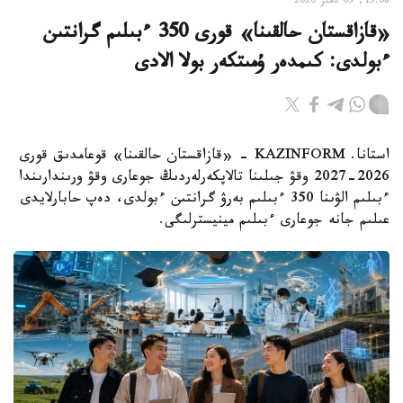
15:08, 09 تامىز 2026
«قازاقستان حالقىنا» قورى 350 ءبىلىم گرانتىن
ءبولدى: كىمدەر ۇمىتكەر بولا الادى
استانا. KAZINFORM - «قازاقستان حالقىنا» قوعامدىق قورى
2026-2027 وقۋ جىلىنا تالاپكەرلەردىڭ جوعارى وقۋ ورىندارىندا
ءبىلىم الۋىنا 350 ءبىلىم بەرۋ گرانتىن ءبولدى، دەپ حابارلايدى
عىلىم جانە جوعارى ءبىلىم مينيسترلىگى.