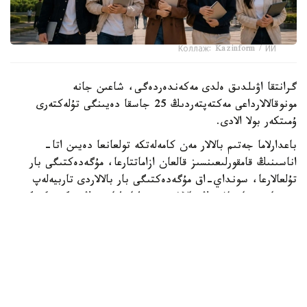
Коллаж: Kazinform / ИИ
گرانتقا اۋىلدىق ەلدى مەكەندەردەگى، شاعىن جانە
مونوقالالارداعى مەكتەپتەردىڭ 25 جاسقا دەيىنگى تۇلەكتەرى
ۇمىتكەر بولا الادى.
باعدارلاما جەتىم بالالار مەن كامەلەتكە تولعانعا دەيىن اتا-
اناسىنىڭ قامقورلىعىنسىز قالعان ازاماتتارعا، مۇگەدەكتىگى بار
تۇلعالارعا، سونداي-اق مۇگەدەكتىگى بار بالالاردى تاربيەلەپ
وتىرعان وتباسىلاردىڭ بالالارى مەن اتا-اناسىنىڭ مۇگەدەكتىگى
بار تالاپكەرلەرگە ارنالعان.
- ءبىلىم بەرۋ گرانتىنىڭ يەگەرلەرىنە وقۋ اقىسى جىلىنا 1
ميلليون تەڭگەگە دەيىن تولەنەدى. سونىمەن قاتار وقۋ
كەزەڭىندە اي سايىن 60 مىڭ تەڭگە كولەمىندە شاكىرتاقى
تاعايىندالادى. شاكىرتاقى جىل سايىن جازعى دەمالىس كەزەڭىن