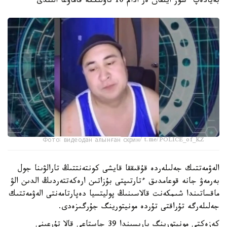
بەيادەپ ءسوز ايتقان ەر ادام 10 تاۋلىككە قاماۋعا الىندى
Фото: видеодан алынған скрин/ t.me/POLICE_of_KZ
الەۋمەتتىك جەلىلەردە قۇقىققا قايشى كونتەنتتىڭ تارالۋىنا جول
بەرمەۋ جانە قوعامدىق ءتارتىپتى بۇزاتىن ارەكەتتەردىڭ الدىن الۋ
ماقساتىندا شىمكەنت قالاسىنىڭ پوليتسيا دەپارتامەنتى الەۋمەتتىك
جەلىلەرگە تۇراقتى تۇردە مونيتورينگ جۇرگىزەدى.
كەزەكتى مونيتورينگ بارىسىندا 39 جاستاعى قالا تۇرعىنى