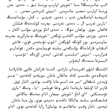
الىپ جاتىرسىڭ؟ مىنا ءشوپتى اپارىپ ورنىنا تىق - دەدى. مەن
ورنىنا اپارىپ تىعىپ جاتىرمىن. ءتىپتى كىرەتىن ەمەس. -
كىرمەسە اياعىڭمەن تەپ - دەدى. تەپتىم. - كەل، مۇنداعىنىڭ
ءبارىن تەرىپ ال - دەدى. تەردىم. جەردە كولدەنەڭ قىلتان
قالعان جوق. بولعان سوڭ: - ەندى اناۋ بوزدى جۇلىپ اكەل -
دەدى. بوزدى جۇلىپ اكەلىپ ۇيگەن ءشوپتىڭ «جارالى» جەرىنە
جاپسىردىم. بوز كۇنگە كۇيگەن ءشوپ تۇستەس قوي، قاتتى
انىقتاپ قاراماساڭ بۇلىنگەنى بىلىنە قويمايدى ەكەن. قولدارىم
قىزارىپ، ءتىپتى ءتىلىنىپ كەتتى. ابدەن اۋرەگە ءتۇسىپ،
اتىمىزعا مىندىك ايتەۋىر.
اتامنىڭ اشۋى اقىرىنداپ تارادى. الدىنا قاراعان قالپى قاتارلاسا
تەپەڭدەي ىلەسىپ كەلە جاتقان ماعان سويلەپ كەلەدى: ء«بىز
ۇيدەن شىققالى ءبىر ەت اسىم عانا ۋاقىت بولدى. اتتار توق.
قازىر انا اۋىلعا بارعاندا تاعى وتقا قويامىز. ءيا، ونىڭ ءبارى
تۇسىنىكتى. ءاي اناۋ ءشوپتى جيعان ادام سەنىڭ جاڭاعى
قىلىعىڭدى بىلسە «اتاڭا نالەت» دەيدى عوي. ول مىنا ماعان
تيەدى. ناماز وقىپ جاتقانىم نە بولماق؟ زايا كەتەدى عوي. ادام