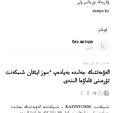
ۇلاربەك نۇرعالىم ۇلى
namys.kz
قوعام
без автора
اۆتور
15:45, 09 تامىز 2026
الەۋمەتتىك جەلىدە بەيادەپ ءسوز ايتقان شىمكەنت
تۇرعىنى قاماۋعا الىندى
شىمكەنت. KAZINFORM - شىمكەنتتە الەۋمەتتىك جەلىدە