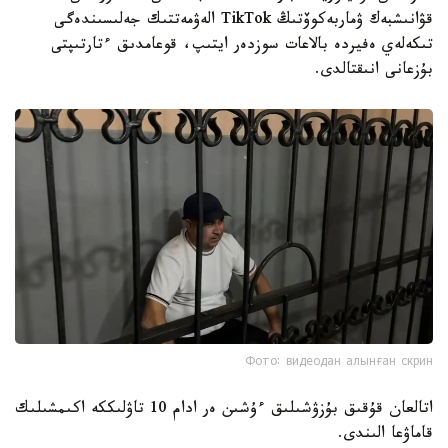
قۋانىشبەك ۋماربەكوۆتىڭ TikTok الەۋمەتتىك جەلىسىندەگى
تىكەلەي ەفيردە بالاعات سوزدەر ايتىپ، قوعامدىق ءتارتىپتى
بۇزعانى انىقتالدى.
Фото: видеодан алынған скрин
اتالعان قۇقىق بۇزۋشىلىق ءۇشىن ەر ادام 10 تاۋلىككە اكىمشىلىك
قاماۋعا الىندى.