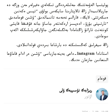
پوليتسيا الەۋمەتتىك جەلىلەردەگى تىكەلەي ەفيرلەر مەن وزگە دە
جاريالانىمدار زاڭ تالاپتارىنا سايكەس بولۋى ءتيىس ەكەنىن
ەسكەرتتى. لايك، قارالىم نەمەسە تانىمالدىق ءۇشىن قوعامدىق
ءتارتىپتى بۇزۋ، ادەپسىز ارەكەتتەر جاساۋ جانە قۇقىققا قايشى
كونتەنت تاراتۋ زاڭنامادا بەلگىلەنگەن جاۋاپكەرشىلىككە اكەپ
سوعادى.
زاڭ سيفرلىق كەڭىستىكتە دە بارشاعا بىردەي قولدانىلادى.
استانادا Instagram-داعى بەينەجازباسى ءۇشىن ەر ادام قاماۋعا
الىنعانىن جازعان ەدىك.
قوعام
ريزابەك نۇسىپبەك ۇلى
اۆتور