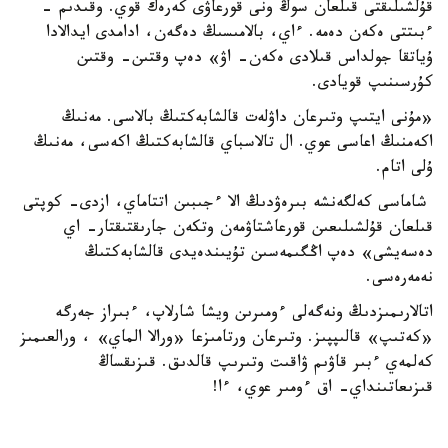
قۇلشىلىقتى قىلعان سوڭ ونى قورعاۋى كەرەك قوي. وقىدىم -
ءبىتتى ەكەن دەمە. ءاي، بالامىسىڭ دەگەن، ادامدى ايدالادا
ۇياتقا جولداس قىلادى ەكەن- اۋ» دەپ وقتىن- وقتىن
كۇرسىنىپ قويادى.
«مۇنى ايتىپ وتىرعان داۋلەت قالشابەكتىڭ بالاسى. مەنىڭ
اكەمنىڭ اعاسى عوي. ال تالاسباي قالشابەكتىڭ اكەسى، مەنىڭ
ۇلى اتام.
شاماسى كەلگەنشە بىرەۋدىڭ الا ءجىبىن اتتاماي، ازدى- كوپتى
قىلعان قۇلشىلىعىن قورعاشتاۋمەن وتكەن جارىقتىقتار- اي
دەسەيشى» دەپ اڭگىمەسىن تۇيىندەيدى قالشابەكتىڭ
نەمەرەسى.
اتالارىمىزدىڭ ونەگەلى ءومىرىن ويشا شارلاپ، ءبىراز جەرگە
«كەتىپ» قالىپپىز. وتىرعان ورتامىزعا «ورالا الماي» ، ورالعىمىز
كەلمەي ءبىر قاۋىم ۋاقىت وتىرىپ قالدىق. قىزىقساڭ
قىزىعاتىنداي- اق ءومىر عوي، ءا!