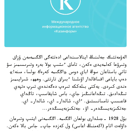
الەۋمەتتىك جەلىنىڭ اينالاسىنداعى ادەتتەگى اڭگىمەمەن ۇزاق
وتىرۋعا كەلمەيدى ەكەن، تاماق ءىشىپ بولا بەرە وتىرىسىمىز سۋ
تاتي باستاعان سوڭ اباي دوس «اڭگىمە كەرەك بولسا، مىنە!»
دەپ باياعى اقساقالدار اۋىلىنا ءبىراق تارتتى. وھھھ، شىرايىمىز
ەندى كىردى. يەكتى بىلەككە تىرەپ دەگەندەي تىرپ ەتپەي
تىڭدادىق. تىڭداعانىڭىز جاي، باس شايقاسىپ، تاڭداي
قاعىسىپ تامسانىستىق. ءاي، شالدار- اي، شالدار- اي.
جەتكىزبەيسىڭدەر- اۋ، جەتكىزبەيسىڭدەر...
بۇل 1928 -جىلدارى بولعان اڭگىمە. اڭگىمەنى ايتىپ وتىرعان
داۋلەت اتام (اكەمنىڭ اعاسى) ول كەزدە جاپ- جاس بالا ەكەن.