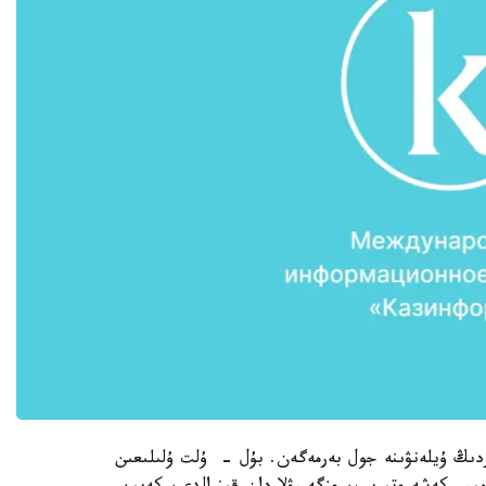
دىڭ ۇيلەنۋىنە جول بەرمەگەن. بۇل - ۇلت ۇلىلىعىن