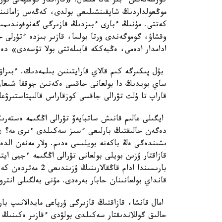
كورسەتەتىن ءبىر عانا مىسال. «قازاقتار كوشپەلى تۇ
موڭعولداردىڭ شاپقىنشىلىعى بولدى، كەڭەس زامانىندا
كەتتى. مۇنىڭ ءبارى ءبىزدىڭ قازىرگى گەنوفوندىمىزد
وقشاۋ، گوموگەندى ورتا بولسا، قازىر بىزدە ءتۇرلى ح
ادامدار ادەمى، ەڭبەككە قابىلەتتى بولا تۇسەدى» دەي
بۇل پىكىرگە كىم قالاي قارايتىنىن بىلمەدىك. ءبىرا
ساي بويدىڭ دا بولعانى جاقسى ەكەنىن جوققا شىعار
قاراپ تا ۇلت تۋرالى جاقسى كوزقاراس قالىپتاستىرۋعا 
ايگىلى عالىم قانىش ساتبايەۆ تۋرالى اڭگىمە ەستەرىڭ
دەگەن حالىقتىڭ بارلىعى ءسىز سەكىلدى ءىرى مە؟ » 
ىشىندەگى ەڭ باكەنە بويلىسى ەدىم. ولار مەنەن الد
قازاقتار ۇزىن بويلى بولعانى تۋرالى اڭگىمە ءجيى ايت
بارىسىندا ادام قاڭق
قانداي بولعانىنان حابار بەرەدى. مۇنى بەلگىلى انترو
امال قانشا، قازاقتىڭ قازىرگى ۇرپاعى مايدالانىپ با
حالىق گوللاندىقتار سەكىلدى بولۋدى ءقازىر ەكىنىڭ 