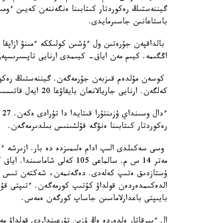
گيننەستىڭ رەكوردتار كىتابىنا ەنگەننەن كەيىن ءوم
باستاعانىن جاسىرمايدى.
اڭگىمە. كيىم مەن اياق- كيىمدى ارنايى تاپسىرىسپە
كوسەن مۇلدەم قىزبەن جۇرمەگەن. گيننەستىڭ رەكورد
كەلگەن. ارنايى جاريالانعان بايقاۋعا 20 ايەل قاتىسىپ، كوسەنگە جار بولۋدى قالاعان.
ءد
رەكوردتار كىتابىنا ەنۋگە قۇلشىنىس بىلدىرمەگەن.
ۇستازدىق ەتىپ كەلەدى. دەگەنمەن، شەكتەن تىس ۇزى
الدەكىمدەردەن قولداۋ كۇتىپ كورمەگەن. ءتىپتى قۇزى
بايىپتى باعدارلاماسىن جاساپ كورگەن ەمەس.
ال ءبىرقاتار ەلدەردە ەڭ ۇزىن تۇرعىنداردى قولداۋ مە