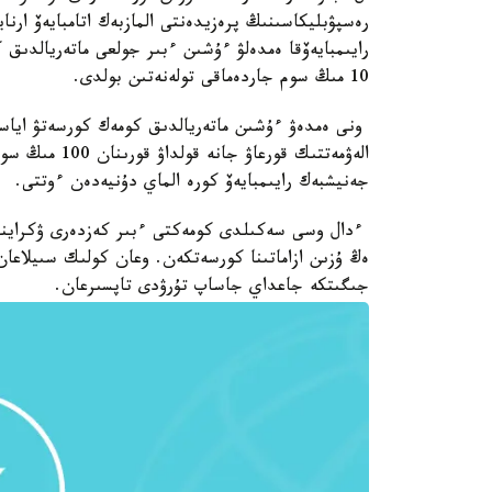
رەسپۋبليكاسىنىڭ پرەزيدەنتى المازبەك اتامبايەۆ ارنا
رايىمبايەۆقا ەمدەلۋ ءۇشىن ءبىر جولعى ماتەريالدىق
10 مىڭ سوم جاردەماقى تولەنەتىن بولدى.
ونى ەمدەۋ ءۇشىن ماتەريالدىق كومەك كورسەتۋ اياس
الەۋمەتتىك قور
جەنيشبەك رايىمبايەۆ كورە الماي دۇنيەدەن ءوتتى.
ءدال وسى سەكىلدى كومەكتى ءبىر كەزدەرى ۋكراينا پر
ەڭ ۇزىن ازاماتىنا كورسەتكەن. وعان كولىك سىيلاعان
جىگىتكە جاعداي جاساپ تۇرۋدى تاپسىرعان.