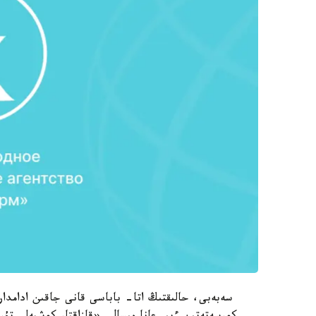
سەبەبى، حالىقتىڭ اتا- باباسى قانى جاقىن ادامدار