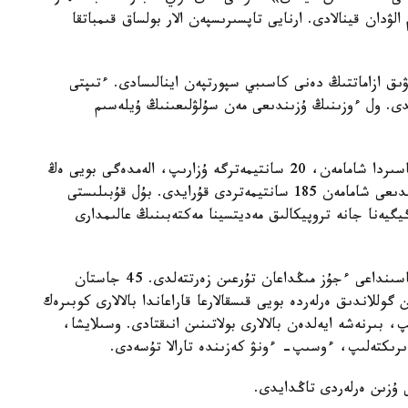
لۋدان قينالادى. ارنايى تاپسىرىسپەن الار بولساق قىمباتقا
وۆشىلار ساياباعىندا باس قوسقان 30 عا جۋىق ازاماتتىڭ دەنى كاسىبي سپورتپەن اينالىسادى. ءتىپتى
ءاميرا دا بولدى. ول ءوزىنىڭ ۇزىندىعى مەن سۇلۋلىعىنىڭ ۇيلەسىم
نيدەرلاندى ەلىنىڭ تۇرعىندارى سوڭعى ءبىر جارىم عاسىردا شامامەن، 20 سانتيمەترگە ۇزارىپ، الەمدەگى بويى ەڭ
ۇزىن ادامدارعا اينالدى. ولاردىڭ بويىنىڭ ورتاشا ۇزىندىعى شامامەن 185 سانتيمەتردى قۇرايدى. بۇل قۇبىلىستى
گيەنا جانە تروپيكالىق مەديتسينا مەكتەبىنىڭ عالىمدارى
زەرتتەۋ كەزىندە ەلدىڭ ءۇش سولتۇستىك پروۆينتسياسىنداعى ءجۇز مىڭداعان تۇرعىن زەرتتەلدى. 45 جاستان
وللاندىق ەرلەردە بويى قىسقالارعا قاراعاندا بالالارى كوبىرەك
، بىرنەشە ايەلدەن بالالارى بولاتىنىن انىقتادى. وسىلايشا،
ىرىكتەلىپ، ءوسىپ- ءونۋ كەزىندە تارالا تۇسەدى.
 ۇزىن ەرلەردى تاڭدايدى.