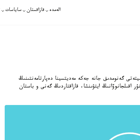
الەمدە
قازاقستان
ساياسات
ت
ەرسيتەتى گەنومدىق جانە جەكە مەديتسينا دەپارتامەنتىنىڭ
ر اقىلجانوۆانىڭ ايتۋىنشا، قازاقتاردىڭ گەنى و باستان