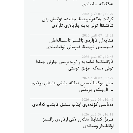
تەڭگەگە ساتىلدى
19:29, 07 تامىز 2026
گرانت يەگەرلەرىنىڭ جەلىدە قۋانىش پەن
شاتتىققا تولى بەينەجازبالارى تارادى
18:21, 07 تامىز 2026
قىتايدان تاۋاردى زاڭسىز تاسىمالداعان
قىلمىستىق توپتىڭ قىزمەتى توقتاتىلدى
17:43, 07 تامىز 2026
قازاقستاندا تەلەديدار ءوندىرىسى جارتى جىلدا
ءۇش ەسەگە جۋىق ءوستى
17:29, 07 تامىز 2026
جىل سوڭىنا دەيىن تەڭگە باعامى قانداي بولادى
- قارجىگەر بولجامى
16:45, 07 تامىز 2026
دەمالىس كۇندەرى اپتاپ ىستىق قايتىپ كەلەدى
16:11, 07 تامىز 2026
قىزىل كىتاپقا ەنگەن ەكى ارقاردى زاڭسىز
اۋلاعاندار ۇستالدى