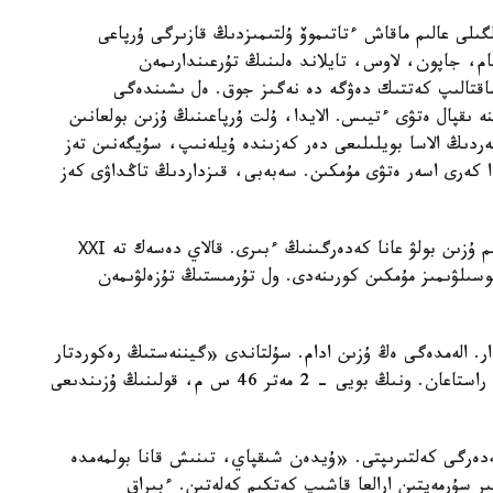
بەلگىلى عالىم ماقاش ءتاتىموۆ ۇلتىمىزدىڭ قازىرگى ۇرپاعى
نام، جاپون، لاوس، تايلاند ەلىنىڭ تۇرعىندارىمەن
ساقتالىپ كەتتىك دەۋگە دە نەگىز جوق. ەل ىشىندەگى
 ىقپال ەتۋى ءتيىس. الايدا، ۇلت ۇرپاعىنىڭ ۇزىن بولعانىن
تەردىڭ الاسا بويلىلىعى دەر كەزىندە ۇيلەنىپ، سۇيگەنىن تەز
 دا كەرى اسەر ەتۋى مۇمكىن. سەبەبى، قىزداردىڭ تاڭداۋى كەز
شىن مانىندە، ەڭسەلى جىگىتتەر ەلدىڭ قورعانى. تىم ۇزىن بولۋ عانا كەدەرگىنىڭ ءبىرى. قالاي دەسەك تە ХХІ
قوسىلۋىمىز مۇمكىن كورىنەدى. ول تۇرمىستىڭ تۇزەلۋىمەن
ر. الەمدەگى ەڭ ۇزىن ادام. سۇلتاندى «گيننەستىڭ رەكوردتار
كىتابى» كوميتەتى دۇنيەدەگى ەڭ ۇزىن ادام ەكەنىن راستاعان. ونىڭ بويى - 2 مەتر 46 س م، قولىنىڭ ۇزىندىعى
ەرگى كەلتىرىپتى. «ۇيدەن شىقپاي، تىنىش قانا بولمەمدە
ر سۇرمەيتىن ارالعا قاشىپ كەتكىم كەلەتىن. ءبىراق