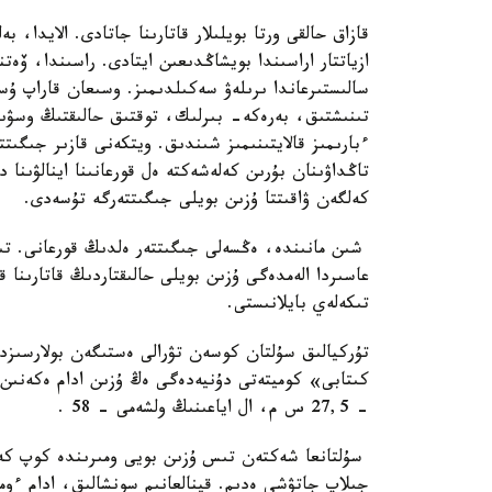
قازاق حالقى ورتا بويلىلار قاتارىنا جاتادى. الايدا، 
ازياتتار اراسىندا بويشاڭدىعىن ايتادى. راسىندا، ۆەت
سالىستىرعاندا ىرىلەۋ سەكىلدىمىز. وسىعان قاراپ ۇ
تىنىشتىق، بەرەكە- بىرلىك، توقتىق حالىقتىڭ وسۋىنە
ءبارىمىز قالايتىنىمىز شىندىق. ويتكەنى قازىر جىگىت
تاڭداۋىنان بۇرىن كەلەشەكتە ەل قورعانىنا اينالۋىنا
كەلگەن ۋاقىتتا ۇزىن بويلى جىگىتتەرگە تۇسەدى.
عاسىردا الەمدەگى ۇزىن بويلى حالىقتاردىڭ قاتارىنا 
تىكەلەي بايلانىستى.
تۇركيالىق سۇلتان كوسەن تۋرالى ەستىگەن بولارسىزدا
- 27,5 س م، ال اياعىنىڭ ولشەمى - 58 .
سۇلتانعا شەكتەن تىس ۇزىن بويى ومىرىندە كوپ كەد
جىلاپ جاتۋشى ەدىم. قينالعانىم سونشالىق، ادام ءومى