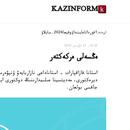
KAZINFORM
ترەند:
اقوردا
تاعايىنداۋ
وقيعا
2026-سايلاۋ
12:22, 11 ماۋسىم 2015
ەڭسەلى ەركەكتەر
استانا.قازاقپارات - استاناداعى نازاربايەۆ ۋنيۆ
ديرەكتورى، مەديتسينا عىلىمدارىنىڭ دوكتورى اينۇ
جاقسى بولعان.