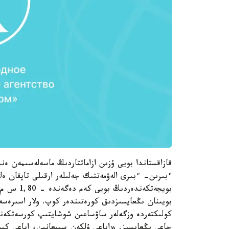
قازاقستاندا بويى ۇزىن ازاماتتاردىڭ ماسەلەسىمەن ەند
ءبىرىن- ءبىرى الەۋمەتتىك جەلىلەر ارقىلى تاپقان ە
بويىنان ىڭعايسىزدىق كورەتىندەر كوپ. ولار اسىرەسە
كولىكتەردە وزگەلەر ساۋساعىن شوشايتىپ كورسەتكەننە
جاعى ىڭعايسىز. «اياعى ۇلكەن سىيعانىن، اياعى كى