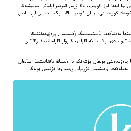
يى جارلىققا قول قويىپ، ەڭ ۇزىن قىرعىز ازاماتى جەنيشبەك
 كومەك كورسەتتى، وعان ءومىرىنىڭ سوڭىنا دەيىن اي سايىن
ىندا مەملەكەت باسشىسىنىڭ وكىمىمەن پرەزيدەنتتىك
عاۋ جانە قولداۋ قورىنان 100 مىڭ سوم ءبولىندى. وكىنىشكە قاراي، قىرۋار قاراجاتتىڭ راقاتىن
ەزيدەنتى بولعان يۋشەنكو دا ەلىنىڭ ماقتانىشىنا اينالعان
 مەملەكەت باسشىسى قۇزىرلى ورىندارعا تۇقىمى بولەك