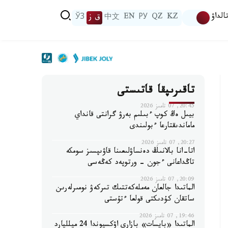
الداۋ
KZ
QZ
РУ
EN
中文
ق ز
ЎЗ
تاقىرىپقا قاتىستى
20:45, 07 تامىز 2026
بيىل ەڭ كوپ ءبىلىم بەرۋ گرانتى قانداي
ماماندىقتارعا ءبولىندى
20:27, 07 تامىز 2026
اتا-انا بالانىڭ دەنساۋلىعىنا قاۋىپسىز سومكە
تاڭداعانى ءجون - ورتوپەد كەڭەسى
20:09, 07 تامىز 2026
الماتىدا جالعان مەملەكەتتىك تىركەۋ نومىرلەرىن
ساتقان كۇدىكتى قولعا ءتۇستى
19:46, 07 تامىز 2026
الماتىدا «بايسات» بازارى اۋكسيوندا 24 ميلليارد