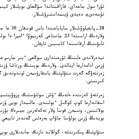
تۋرا سول جاعداي. قازاقستاندا سۇڭعاق بويلىلار كيىم ا
تۇسەدى» دەيدى ۇيىمداستىرۋشىلار.
28-پانفيل
ولاردىڭ اراسىندا 23 جاستاعى كەرىموۆا 
تابۋىنىڭ ارقاسىندا كاسىبىن تاپقان.
زەرتتەۋگە گەرت ستۋلپتىڭ باسقارۋىمەن لوندوندىق گي
كىرىستى.
اسقاندارعا كوپ كوڭىل ءبولىندى. عالىمدار بويى ۇزىن گ
بولاتىنىن، ونىمەن قوسا ولار نەكەلەرىن جيىرەك بۇزىپ
بويدىڭ ۇزىن بولۋىنا جاۋاپ بەرەتىن گەندەر تابيعي 
ستۋلپتىڭ پىكىرىنشە، گوللاند نازىك جاندىلارى بويى