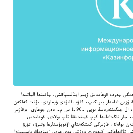
ىگى جەردە قوعامدىق ۇيىم اينالىسپاقشى. جاقىندا الماتىدا
ڭ ۇزىن ادامدار بىرىگىپ، كلۋب اشۋدى ۇيعاردى. مۇندا كەلگەن
بويجەتكەندەردىڭ بويى كەم دەگەندە - 1,80 س م، ال جىگىتتەردىڭ بويى -1,90 س م- دەن جوعارى. «قازىر
، جار تاڭداعاندا كوپ قيىندىققا تاپ بولادى. قوعامدىق
ن بولەك، قازىرگى كىشكەنتاي اۆتوبۋستارعا وتىرۋ، تۇرۋ
شى تاڭداعانىن كيەدى» دەۋشى ەدى عوي. ءبىزدىڭ باسىمىزدا