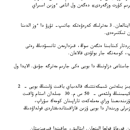
ىرىم كۇرت وزگەردى» دەگەن ول اتاعى ءوزىن اسىراي
بالداقپەن جۇرەتىن ول ءۇشىن كولىككە ءمىنۋ ازاپقا اينالعان. 3 مەترلىك كەرەۋەتكە جاتىپ- تۇرۋ دا ءوز الدىنا
ن تىكتىرەدى.
تار كىتابىنا ەنگەن سوڭ، قىزدارمەن تانىسۋدىڭ رەتى
ال وسىنداي ۇزىنتۇرا قىتايدا دا تۇرادى ەكەن. 27 جاستاعى دزاونىڭ دا بويى ەكى جارىم مەترگە جۋىق. الايدا ول
وسى سەكىلدى الىپ ادام ەلىمىزدە دە بار. ازىرشە ءبىز بىلەتىن شىمكەنتتىك قالدىباي باقىت ۇلىنىڭ بويى - 2
مەتر 14 س م. سالماعى 105 كەلى شاماسىندا. اياق كيىمىنىڭ ولشەمى - 50 س م. 30 جىلدان استام ۋاقىت
ندىعىنا وراي مەملەكەت تاراپىنان كومەك سۇراپ،
رلى ورىندار دا بويى ۇزىن قازاقستاندىقتاردى قولداۋدىڭ
ن قورعاۋ قولعا الىنعان. ايتالىق، جاقىندا قىرعىزستان