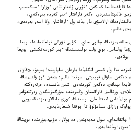
رمىس كەشە وتىرىپ، وزگە رۋلاردان قىز الدى، كەيىن
 قازاقستانعا كەلگەن ءتۇرلى ۇلتتار تاعى ءوزارا ءسىڭىسىپ
ى قالىپتاستىردى. ەگەر قازاقتار ءبىر كەزدە بىرەگەي،
الىقتاردىڭ ارالاسۋى بار جانە ول ءارقاشان وڭ اسەر بەرەدى،
دى عالىم.
ق حالقىمىزدىڭ جالپى جاي- كۇيى تۋرالى تولعانعاندا، ويعا
ۋعا بولماس. بوي ۇلت بولمىسىنىڭ ءبىر كورسەتكىشى. بويعا
بولادى.
ىزدە مە؟ ول كىسى انگلياعا بارعان ساپارىندا بىرەۋ: «قازاق
دەگەن ساۋال قويىپتى. سوندا عالىم: «مەن ءوز ۇلتىمنىڭ
ەقايدا بيىك» دەگەن كورىنەدى. شىن مانىندە، ەرتەرەكتە
ىلادى. ورتالىق قازاقستان وڭىرىندە جۇرگىزىلگەن زەرتتەۋلەر
الارىنىڭ ۇزىندىعى 2 مەتردەن كەم بولماعانى انىقتالعان. وسىنىڭ ءوزى بابالارىمىزدىڭ بويى
پولوگ ورازاق سماعۇلوۆ تا جوققا شىعارمايدى.
را جاتقانداي. سول سەبەپتەن دە بولار، دۇنيەجۇزىندە بويشاڭ
ءبىرى ارماندايدى.