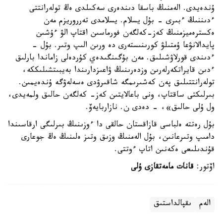
ۇندەيدى. الەمنىڭ باسقا دىندەرى سەكىلدى ەڭ تولەرانتتى
ءدىننىڭ ءبىرى - بۇل يسلام. يسلامدى تەرروريزم مەن
ەكسترەميزمنىڭ كەز-كەلگەن فورماسىن اقتاپ الۋ ءۇشىن
پايدالانۋعا ۇمتىلۋ كورىنىستەرى دە ورىن الىپ وتىر. بۇل -
ءدىندى قورلاۋشىلىق. مەن بۇگىنگىدەي كۇردەلى زاماندا بارلىق
ءدىن قايراتكەرلەرىن وزدەرىنىڭ ۋاعىزدارىندا بەيبىتشىلىككە،
تولەرانتتىلىق پەن كەشىرىمگە شاقىرۋدى ەسەلەۋگە ۇندەيمىن.
بىرلىكتى ساقتاپ، ونى باعالايتىن كەز- كەلگەن حالىق ولمەيدى،
ول ۇلى حالىق»، - دەدى ن. نازاربايەۆ.
بۇل رەتتە ەلباسى قازاقستان حالقى دا ءوزىنىڭ بىرلىگى ارقاسىندا
دامىپ وتىرعانىن، بۇل الەمنىڭ وزىق وتىز ەلىنىڭ ەڭ جوعارى
قۇندىلىعى ەكەنىن اتاپ ءوتتى.
اۆتور:
قانات مامەتقازى ۇلى
الەم
ىقپالداستىق