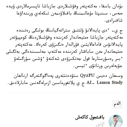
بۇدان باسقا، مەكتەپتەر وقۋشىلاردى جازباشا تاپسىرمالاردى ۇيدە
ەمەس، سىنىپتا مۇعالىمنىڭ باقىلاۋىمەن تىكەلەي ورىنداۋعا
شاقىرادى.
ج ي- ءدى پايدالانۋ ۇلتتىق ستراتەگيانىڭ بولىگى رەتىندە
مەكتەپتەر جازباشا ەمتيحاندار كەزىندە وقۋشىلاردىڭ كومپيۋتەر
پايدالانۋىن قاداعالايتىن قۇرالدار ەنگىزۋى كەرەك. مەكتەپتەر
ەمتيحاندار مەن ساباقتار كەزىندە مەكتەپ جەلىسىندەگى بەلگىلى
ءبىر رەسۋرستارعا قول جەتكىزۋدى شەكتەۋ ءۇشىن سۇزگىلەۋ
جۇيەلەرىن ورناتۋى ءتيىس.
وسىعان دەيىن QyzPU ستۋدەنتتەرى پەداگوگتەرگە ارنالعان
AI- Lesson Study ج ي پلاتفورماسىن ازىرلەگەنىن حابارلادىق.
الەم
باقىتجول كاكەش
اۆتور