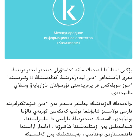
بۇگىن استانادا الەمدىك جانە ءداستۇرلى دىندەر ليدەرلەرىنىڭ
سەزى اياسىنداعى ءدىن ليدەرلەرىنىڭ كەڭەسىنىڭ Ⅱ وتىرىسىندا
ءسوز سويلەگەن قر پرەزيدەنتى نۇرسۇلتان نازاربايەۆ وسىلاي
مالىمدەدى.
«الەمدىك الەۋمەتتىك جەلىلەر دىندەر مەن ءدىن قىزمەتكەرلەرىنە
قارسى تولاسسىز شابۋىلعا تولىپ كەتكەنىن كورمەي قالۋعا
بولمايدى. الەمدىك دىندەردىڭ بارلىعى دا سابىرلىلىققا،
شىدامدىلىق پەن ۇستامدىلىققا شاقىرۋدا، ادامدار اراسىندا
قاقتىعىستاردى توقتاتىپ، بەيبىتشىلىك پەن كەلىسىمگە