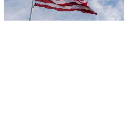
Фото: Pexels
- مەنىڭ ويىمشا، تۋۋ ارقىلى ازاماتتىق بەرىلەتىن الەمدەگى
جالعىز ەل - ءبىز. ءبىز بۇل تاجىريبەنى توقتاتامىز، - دەدى
ترامپ.
بۇعان دەيىن ترامپ تۋۋ ارقىلى ازاماتتىق الۋ قاعيداتىن شەكتەۋگە
باعىتتالعان بىرنەشە جارلىققا قول قويعان بولاتىن. پرەزيدەنت
اكىمشىلىگىنىڭ وكىلى ستيۆەن ميللەردىڭ ايتۋىنشا، ولاردىڭ
ءبىرى «بوسانۋ تۋريزمى» دەپ اتالاتىن تاجىريبەگە تىيىم سالۋعا
قاتىستى.
ايتا كەتەيىك، ا ق ش جاڭا ۆيزالىق كەپىل باعدارلاماسىن
ەنگىزىپ جاتىر، وعان سايكەس يمميگراتسيالىق ۆيزاعا كەيبىر