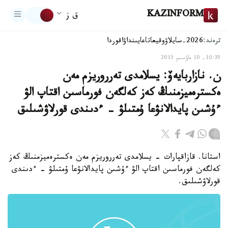
KAZINFORM
ق ز
ترەند:
2026-سايلاۋ
وقيعا
تاعايىنداۋ
اقوردا
10:39, 10 ماۋسىم 2015
ن. نازاربايەۆ: يسلامدى تەرروريزم مەن
ەكسترەميزمنىڭ كەز كەلگەن فورماسىن اقتاپ الۋ
ءۇشىن پايدالانۋعا ۇمتىلۋ - ءدىندى قورلاۋشىلىق
استانا. قازاقپارات - يسلامدى تەرروريزم مەن ەكسترەميزمنىڭ كەز
كەلگەن فورماسىن اقتاپ الۋ ءۇشىن پايدالانۋعا ۇمتىلۋ - ءدىندى
قورلاۋشىلىق.