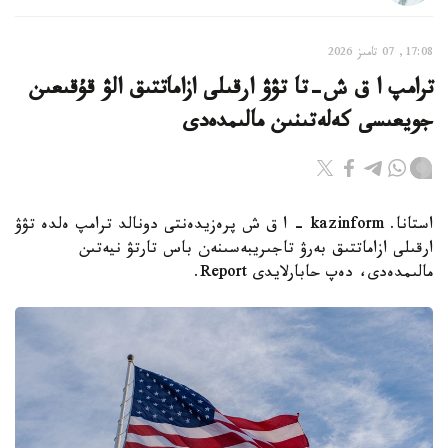
17:08, 07 تامىز 2026
ترامپ ا ق ش-تا تۋۋ ارقىلى ازاماتتىق الۋ قۇقىعىن
جويعىسى كەلەتىنىن مالىمدەدى
استانا. kazinform - ا ق ش پرەزيدەنتى دونالد ترامپ ەلدە تۋۋ
ارقىلى ازاماتتىق بەرۋ تاجىريبەسىنەن باس تارتۋ نيەتىن
مالىمدەدى، دەپ حابارلايدى Report.