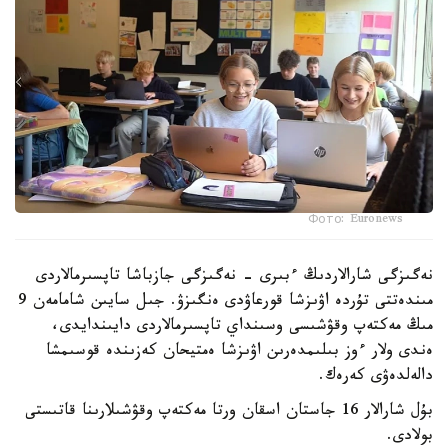
Фото: Euronews
نەگىزگى شارالاردىڭ ءبىرى - نەگىزگى جازباشا تاپسىرمالاردى
مىندەتتى تۇردە اۋىزشا قورعاۋدى ەنگىزۋ. جىل سايىن شامامەن 9
مىڭ مەكتەپ وقۋشىسى وسىنداي تاپسىرمالاردى دايىندايدى،
ەندى ولار ءوز بىلىمدەرىن اۋىزشا ەمتيحان كەزىندە قوسىمشا
دالەلدەۋى كەرەك.
بۇل شارالار 16 جاستان اسقان ورتا مەكتەپ وقۋشىلارىنا قاتىستى
بولادى.