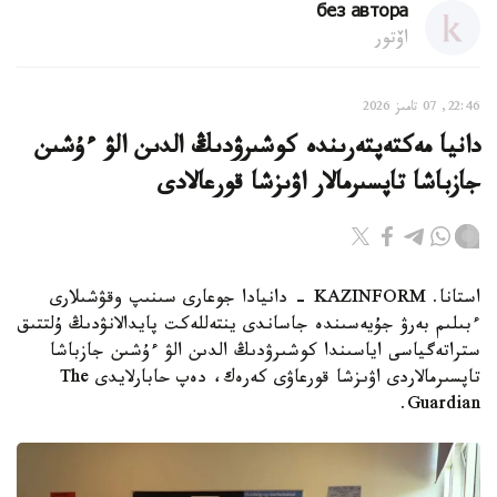
без автора
اۆتور
22:46, 07 تامىز 2026
دانيا مەكتەپتەرىندە كوشىرۋدىڭ الدىن الۋ ءۇشىن
جازباشا تاپسىرمالار اۋىزشا قورعالادى
استانا. KAZINFORM - دانيادا جوعارى سىنىپ وقۋشىلارى
ءبىلىم بەرۋ جۇيەسىندە جاساندى ينتەللەكت پايدالانۋدىڭ ۇلتتىق
ستراتەگياسى اياسىندا كوشىرۋدىڭ الدىن الۋ ءۇشىن جازباشا
تاپسىرمالاردى اۋىزشا قورعاۋى كەرەك، دەپ حابارلايدى The
Guardian.