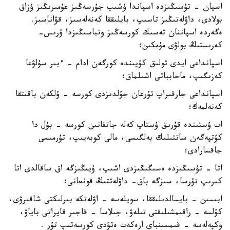
اسپان - تۇسىڭىزدە اسپاندا ۇشىپ جۇرسەڭىز عۇمىرىڭىز ۇزاق
بولادى، داۋلەتىڭىز تاسىپ، بايلىققا كەنەلەسىز، قۋاناسىز.
ەگەردە اسپاننان تەسىك كورسەڭىز وتباسىڭىزدا ۇرىس-
كەرىستىڭ بولۋى مۇمكىن؛
اسپانداعى ايدى تولىق كۇيىندە كورگەن ادام - ءبىر سۇلۋعا
كەزىگىپ، ماحابباتى اشىلماق؛
اسپانداعى جارقىراپ تۇرعان جۇلدىزدى كورسە - ۇلكەن باقىتقا
كەنەلمەك؛
ات ۇستىندە قۇرىق ۇستاپ كەلە جاتقانىن كورسە - بۇل دا
كۇتپەگەن ساتتىلىك بەلگىسى، مالى كوبەيىپ، تۇرمىسى
جاقسارادى؛
اتا - تۇسىڭىزدە ەسىگىڭىزدى اشىپ، ۇيىڭىزگە اق ساقالدى اتا
كىرىپ تۇرسا، سىزگە باق- داۋلەتتىڭ قونعانى؛
ابىسىن - بايسالدىلىققا، سويلەسە - اۋلەتكە بىرلىكتى شاقىرۋى،
كۇلسە - راقىمشىلىقتى تىلەۋ، جىلاسا - قاجىر قايراتى باياۋ،
وكپەلەسە - قىمسىنباي ارەكەت ەتۋدى كورسەتىپ تۇر .