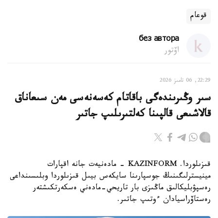
قوعام
без автора
اۆتور
22:29, 06 تامىز 2026
سىر وڭىرىندەگى باقاتام كەسەنەسى مەن سىعاناق
قالاشىعى قالپىنا كەلتىرىلىپ جاتىر
قىزىلوردا. KAZINFORM - مادەنيەت جانە اقپارات
مينيسترلىگىنىڭ جوسپارىنا سايكەس بيىل قىزىلوردا وبلىسىنداعى
رەسپۋبليكالىق ماڭىزى بار تاريحي-مادەني ەسكەرتكىشتەر
رەستاۆراسيادان ءوتىپ جاتىر.