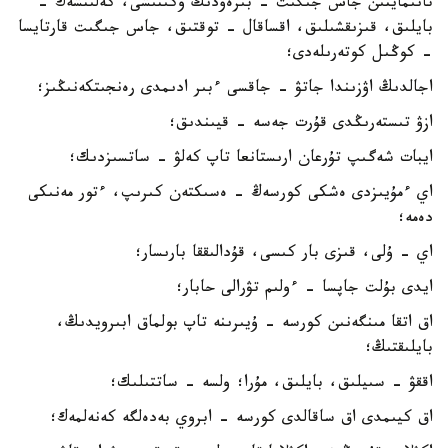
تانىمايتىن جاس جىگىت - بىرەۋدىڭ وكىنىشى، كەلىنشەك -
بايلىق، قىزىقشىلىق، اقساقال - توقتىق، جاس جىگىت قارتايسا
- كوڭىل كوتەرىلەدى؛
اجالدىڭ اۋزىندا جاتۋ - جاقسى ءبىر ادىمدى رەنجىتكەنىڭىز؛
ازۋ تىستەرىڭدى قۇرت جەسە - قيىندىق؛
ايبات شەگىپ تۇرعان ارىستانعا تاپ كەلۋ - ساتسىزدىك؛
اي ءمۇيىزدى ەشكى كورسەڭ - ەسىكتەن كىرىپ، ءتور مەنىكى
دەمە؛
اي - ۇلى، قىزى بار كىسى، قۇدالىققا بارىسار؛
ايدى بۇلت جاپسا - ءولىم تۋرالى حابار؛
اق اتقا مىنگەنىن كورسە - ۇيىرىنە تاپ بولماق ابىرويدىڭ،
بايلىقتىڭ؛
اققۋ - سىيلىق، بايلىق، مۇرا؛ ولسە - ساتتىلىك؛
اق كيىمدى اق ساقالدى كورسە - ابروي بەدەلگە كەنەلمەك؛