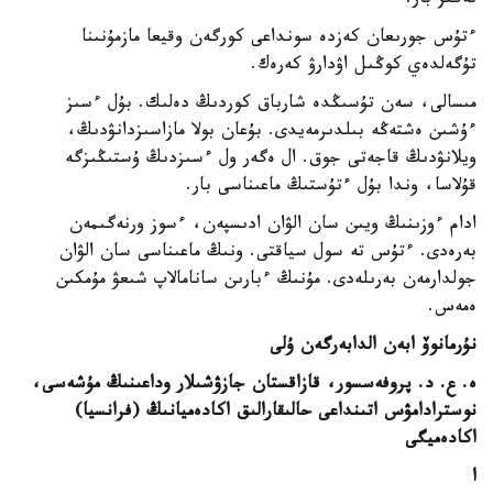
نەگىز بار.
ءتۇس جورىعان كەزدە سونداعى كورگەن وقيعا مازمۇنىنا
تۇگەلدەي كوڭىل اۋدارۋ كەرەك.
مىسالى، سەن تۇسىڭدە شارباق كوردىڭ دەلىك. بۇل ءسىز
ءۇشىن ەشتەڭە بىلدىرمەيدى. بۇعان بولا مازاسىزدانۋدىڭ،
ويلانۋدىڭ قاجەتى جوق. ال ەگەر ول ءسىزدىڭ ۇستىڭىزگە
قۇلاسا، وندا بۇل ءتۇستىڭ ماعىناسى بار.
ادام ءوزىنىڭ ويىن سان الۋان ادىسپەن، ءسوز ورنەگىمەن
بەرەدى. ءتۇس تە سول سياقتى. ونىڭ ماعىناسى سان الۋان
جولدارمەن بەرىلەدى. مۇنىڭ ءبارىن سانامالاپ شىعۋ مۇمكىن
ەمەس.
نۇرمانوۆ ابەن الدابەرگەن ۇلى
ە. ع. د. پروفەسسور، قازاقستان جازۋشىلار وداعىنىڭ مۇشەسى،
نوسترادامۋس اتىنداعى حالىقارالىق اكادەميانىڭ (فرانسيا)
اكادەميگى
ا