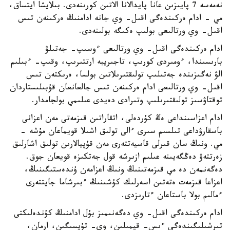
نەمەسە 7 پايىزىن عانا پايدالانا الاتىن كورىنەدى. بىلايشا ايتساق،
مي - ادام ەركىندەگى اقىل- وي جانە ادامنىڭ ەركىنەن تىس
اقىل- وي ورتالىعى بولىپ ەكىگە بولىنەدى.
ادام ەركىندەگى اقىل- وي ورتالىعى ءوسىپ- جەتىلۋ
بارىسىندا، ءومىردى كورىپ، تاجىريبە ارتتىرىپ، وقىپ- ءبىلىم
الۋ نەگىزىندە جەتىلىپ تولىقتىرىلاتىن بولسا، ەرىكتەن تىس
اقىل- وي ورتالىعى ادام ەركىنەن تىس جالعانعان قۇبىلىستاردان
توقتاۋسىز تولىقتىرىلىپ وتىرادى دەيدى عىلىمي بولجامدار.
ادام اعزاسىنداعى ەڭ كۇردەلى، اتقاراتىن قىزمەتى مەن اعزانى
باسقارۋداعى تىلسىم سىرى ءالى تولىق اشىلا قويماعان مۇشە -
مي. ونىڭ سان قىرلى قاسيەتتەرى مەن قۇپيالارىن تولىق اشارلىق
زەرتتەۋ دەڭگەيىنە عىلىم ازىرشە قول جەتكىزە قويعان جوق.
دەگەنمەن دە مي قىزمەتىنىڭ ونىڭ اعزامەن ۇندەستىگىنىڭ،
اعزاعا قىزمەت ەتەتىن اسەرلىك كۇشىنىڭ ءبىرشاما جايتتەرى
ءمالىم بولا باستاعان ءتارىزدى.
ادام ەركىندەگى اقىل- وي دەگەنىمىز بۇل ادامنىڭ كۇندەلىكتى
تىرشىلىگىندەگى ءىس- قيمىلىن، وي- تۇيسىگىن، ارمان،