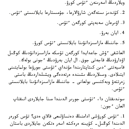
ويلاردىڭ اسەرىنەن ءتۇس كورۋ.
2. كۇندىز ىستەگەن شارۋالارعا، جۇمىستارعا بايلانىستى ءتۇس.
3. اۋىرعان سەبەپتى كورگەن ءتۇس.
4. ايان بەرۋ.
5. جاننىڭ مازاسىزدانۋىنا بايلانىستى ءتۇس كورۋ.
العاشقى ءۇش جاعدايدا كورگەن تۇسكە مازاسىزدانۋدىڭ كوڭىل
اۋدارۋدىڭ قاجەتى جوق. ال ايان بەرۋدىڭ ءجونى بولەك.
قاسيەتتى ءدىن كىتاپتارىندا مۇنداي ءتۇستى جورۋعا بولمايتىنى
ايتىلادى. وسىلاردىڭ ىشىندە ەرتەدەگى ويشىلداردىڭ باستى
زەرتتەۋ وبەكتىسى بولعانى - جاننىڭ مازاسىزدانۋىنا بايلانىستى
ءتۇس.
سوندىقتان دا، ءتۇستى جورىر الدىندا مىنا جايلاردى انىقتاپ
العان ءجون:
1. ءتۇس كورۋشى ادامنىڭ دەنساۋلىعى قالاي ەدى؟ تۇس كورەر
الدىندا كوڭىل- كۇيىنە ەرەكشە اسەر ەتكەن جايلاردى باستان