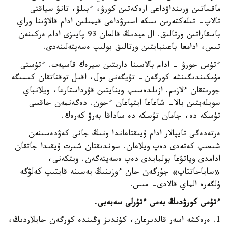
ماقساتىن ورىنداۋداعى ارەكەتىن كورۋ، ءبىلۋ، تانۋ سياقتى
تالاپ- تىلەكتەرىن ىسكە اسىرۋداعى قيمىلىن ادام قالاۋىنا وراي
باسقاراتىن ورتالىق. ال ميدىڭ قالعان 93 پايىزى ادام ەركىنەن
تىس، ادامعا باعىنبايتىن ورتالىق بولىپ ەسەپتەلىنەدى.
ءتۇس جورۋ - ادام بالاسىنا داريتىن سيرەك قاسيەت. ءتۇستى
مۇمكىندىگىنشە كورگەن- تۇيگەنى مول، اقىل توقتاتقان كىسىگە
جورىتقان ءلازىم. ازىلدەسىپ وينايتىن قۇرداستارعا، ويلانباي
سويلەيتىن بالا- شاعاعا ايتپاعان ءجون. دەگەنمەن جاقسى
تۇسكە دە، جامان تۇسكە دە ساداقا بەرۋ كەرەك.
ەرتەدەگى تايپالار ادام ۇيىقتاعاندا ونىڭ جانى كەۋدەسىنەن
شىعىپ كەتەدى دەپ ويلاعان. سوندىقتان شىرت ۇيقىدا جاتقان
ادامدى وياتۋعا بولمايدى دەپ ەسەپتەگەن. ويتكەنى،
«ساياحاتتاپ» جۇرگەن جان ءوزىنىڭ يەسىنە قايتىپ كەلۋگە
ۇلگەرە الماي قالادى- مىس.
ءتۇس كورۋدىڭ بەس ءتۇرلى سەبەبى.
1. ەرەكشە اسەر قالدىرعان، كۇندىز وڭىندە كورگەن جايلاردىڭ،