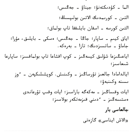
الما - كۇدىكتەنۋ؛ جيناۋ - جەڭىس؛
التىن - كورىمدىك الاتىن بولىپسىڭ؛
التىن كورسە - اسقان بايلىققا تاپ بولماق؛
اياق كيىم - ساپار؛ جاڭا - جەڭىس؛ ەسكى - بايلىق، مۇرا؛
جاماۋ - ساتسىزدىك؛ تازا - بەرەكە.
اياعىڭىزعا شۇلىق كيسەڭىز - كوپ اقشاعا تاپ بولماقسىز؛ ساپارعا
شىعاسىز؛
ايالدامادا جالعىز تۇرساڭىز - وكىنىش. كوپشىلىكپەن - ءوز
ىسىنە وكىنبەۋ؛
ايات وقىساڭىز - مەكەگە باراسىز؛ ايات وقىپ تۇرعاندى
ەستىسەڭىز - ءدىني قىزمەتكەر بولاسىز؛
جالعاسى بار
«الاش ايناسى» گازەتى