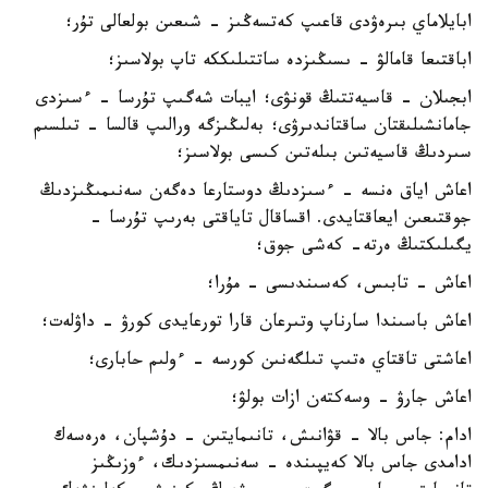
ابايلاماي بىرەۋدى قاعىپ كەتسەڭىز - شىعىن بولعالى تۇر؛
اباقتىعا قامالۋ - ىسىڭىزدە ساتتىلىككە تاپ بولاسىز؛
ابجىلان - قاسيەتتىڭ قونۋى؛ ايبات شەگىپ تۇرسا - ءسىزدى
جامانشىلىقتان ساقتاندىرۋى؛ بەلىڭىزگە ورالىپ قالسا - تىلسىم
سىردىڭ قاسيەتىن بىلەتىن كىسى بولاسىز؛
اعاش اياق ەنسە - ءسىزدىڭ دوستارعا دەگەن سەنىمىڭىزدىڭ
جوقتىعىن ايعاقتايدى. اقساقال تاياقتى بەرىپ تۇرسا -
يگىلىكتىڭ ەرتە- كەشى جوق؛
اعاش - تابىس، كەسىندىسى - مۇرا؛
اعاش باسىندا سارناپ وتىرعان قارا تورعايدى كورۋ - داۋلەت؛
اعاشتى تاقتاي ەتىپ تىلگەنىن كورسە - ءولىم حابارى؛
اعاش جارۋ - وسەكتەن ازات بولۋ؛
ادام: جاس بالا - قۋانىش، تانىمايتىن - دۇشپان، ەرەسەك
ادامدى جاس بالا كەيپىندە - سەنىمسىزدىك، ءوزىڭىز