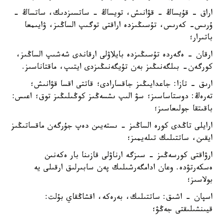
اراق - قۇيساڭ - قۋانىش، تويساڭ - ساتسىزدىك، ساتساڭ -
ۇرىس- كەرىس، تۇسىڭىزدە اراقتى توگىپ الساڭىز، ۋايىمعا
باتىرار؛
ارقان - ەگەردە تۇسىڭىزدە بايلاۋلى ارقاندى شەشىپ الساڭىز،
كورگەن- بىلگەنىڭىز بەن تۇيگەنىڭىزدى ايتىپ، ماقتاناسىز.
ارىق - تازا: جاعدايىڭىز جاقسارادى؛ قاتتى اقسا قۋانىش؛
تەرەڭ: دوستاساسىز؛ سۋ الىپ ىشسەڭىز كوڭىلىڭىز توق؛ اعىس:
باقىتقا جولىعاسىز؛
ارايلى تاڭدى كورە الساڭىز - ىستەيىن دەپ جۇرگەن ماقساتىڭىز
ايقىن، ساتتىلىك تىلەيمىز؛
ارۋاقتى كورسەڭىز - سىزگە ارناۋلى قازىنا بار ەكەنىن
ەسكەرتۋدە. وعان ادامگەرشىلىك پەن سابىرلىق ارقىلى يە
بولاسىز؛
اسپان - اشىق: ساتتىلىك، بەرەكە، اقشاڭقاي بۇلت:
قيىنشىلىقتى جەڭۋ؛