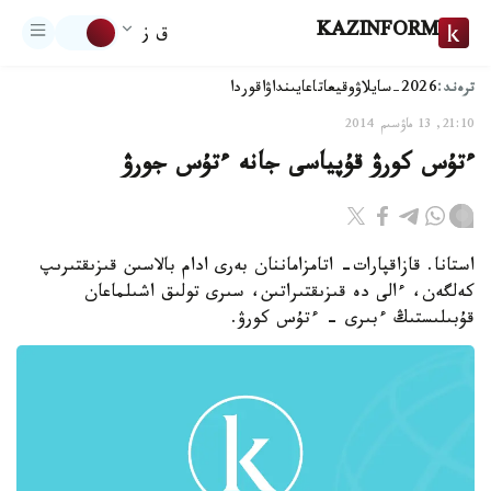
KAZINFORM
ق ز
ترەند:
2026-سايلاۋ
وقيعا
تاعايىنداۋ
اقوردا
21:10, 13 ماۋسىم 2014
ءتۇس كورۋ قۇپياسى جانە ءتۇس جورۋ
استانا. قازاقپارات- اتامزاماننان بەرى ادام بالاسىن قىزىقتىرىپ
كەلگەن، ءالى دە قىزىقتىراتىن، سىرى تولىق اشىلماعان
قۇبىلىستىڭ ءبىرى - ءتۇس كورۋ.