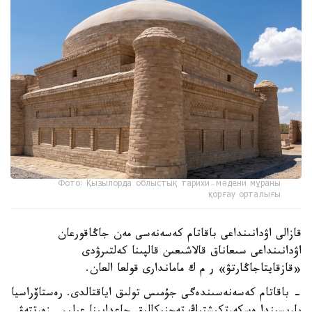
Фото: Қызылорда облыстық тарихи-мәдени мұраны
қорғау орталығы
قازالى اۋدانىنداعى باقاتام كەسەنەسى مەن جاڭاقورعان
اۋدانىنداعى سىعاناق قالاشىعىن قالپىنا كەلتىرۋدى
«قازقايتاجاڭارتۋ» ر م ك ماماندارى قولعا العان.
- باقاتام كەسەنەسىندەگى جۇمىس تولىق اياقتالدى. رەستاۆراسيا
بارىسىندا ەسكەرتكىشتىڭ تەحنيكالىق جاعدايىنا عىلىمي زەرتتەۋ