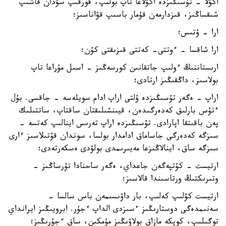
اكۋلا - تۇسىڭىزدە اكۋلاعا تاپ بولىپ، قورقىپ سۋدان قاشىپ
شىقساڭىز، قىزدارمەن قۇمار باسىپ قۋاناسىز؛
ارا - ۇتىس؛
ارا شاقسا - ءوتتى- كەتتى قىزىقتى كۇن؛
ارىستاننىڭ ءولىپ جاتقانىن كورسەڭىز - اسىل مۇراعا تاپ
بولاسىز، داڭقىڭىز ارتادى؛
اراپ - ەگەر تۇسىڭىزدە ۇلتى اراپ ادام سويلەسە - جاقسى. بۇل
ءتۇس بارلىق كەدەرگىدەن، قيىنشىلىقتان ساقتاپ، ساتتىلىك
پەن باقىتقا اپارادى. تۇسىڭىزدە اراپ تەرىس اينالىپ كەتسە -
سىزگە كەدەرگى جاساماق ادامدار بولسا، سوندان قۇتىلاسىز ءارى
سىزگە ساق، اينالاڭىزعا مەيىرىمدى بولۋدى ەسكەرتەدى؛
ارتيست - كۇتپەگەن جاعداي، ەگەر ساحنادا تۇرساڭىز -
وتىرىكتىڭ ورتاسىندا قالاسىز؛
ارتيست كۇلىپ كەلىپ، بار داۋىسىمەن باس سالسا -
سەنىمدەگى دوستارىڭىز ءسىزدى الداپ ءجۇر. ابرويىڭىز ايرانداي
توگىلىپ، كوپكە مازاق بولاۋىڭىز مۇمكىن، ساق ءجۇرىڭىز؛