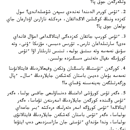
وتكەرگەن جوق پا؟
2. ءتۇس كورەر الدىندا نەندەي ىسپەن شۇعىلداندى؟ سول
كەزدە ونىڭ كوڭىلىن الاڭداتقان، ەرەكشە نازارىن اۋدارعان جاي
بولعان جوق پا؟
3. ءتۇس كورىپ جاتقان كەزدەگى اينالاڭداعى احۋال قانداي
ەدى؟ سارتىلداعان تارس- تۇرىس دىبىس، مۋزىكا ءۇنى، وتە
سۋىق نەمەسە وتە ىستىق بولمە، تىنىس تارىلتار اۋا ءتۇس
كورۋىڭە ىقپال ەتەتىنى ەسىڭىزدە بولسىن.
4. كورگەن ءتۇستىڭ باسىڭنان وتكەن وقيعالاردىڭ قايتالانۋىنا
نەمەسە بۇعان دەيىن باستان كەشكەن جايلاردىڭ ءسال- ءپال
وزگەرتىلگەن بەينەسىنە ۇقساي ما؟
5. ەگەر تۇس كورۋشى ادامنىڭ دەنساۋلىعى جاقسى بولسا، ەگەر
ءتۇس وڭىندە كورگەن جايلاردىڭ اسەرىنەن تۋماسا، ەگەر
اينالاڭدا ءتۇس كورۋگە اسەر ەتەرلىك ەرەكشە ءبىر جاعداي
بولماسا، ەگەر ءتۇس باستان كەشكەن جايلاردىڭ قايتالانۋى
بولماسا، وندا مۇنداي ءتۇستى جان مازاسىزدىعى دەپ ايتۋعا