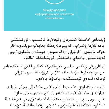
ۇيقىداعى ادامنىڭ شىتىرمان وقيعالارعا قاتىسىپ، قورقىنىشتى
جاعدايلارعا ۇشىراپ، كەيبىرەۋلەردىڭ ايعايلاپ سويلەۋى، قارا
تەرگە مالىنۋى، ءارتۇرلى ارەكەتتەرمەن قيمىلدار جاساۋى ءجيى
كەزدەسەتىن جاعداي ەكەندىگى كوپشىلىككە ءمالىم.
ال قازىرگى زامانعى عىلىمي دەرەكتەرگە كەلتىرىلگەن دايەكتەمەلەر
مەن بولجامدارعا سۇيەنسەك، ءتۇس كورۋدىڭ سىرى تۋرالى
تومەندەگىدەي تۇسىنىكتەمە جاساۋعا بولادى.
عالىمداردىڭ ايتۋىنشا، ميدا ادام بالاسى جارالعالى بەرگى بارلىق
اقپاراتتىق حابارلامالار، دەرەكتەر بار كورىنەدى. دەنى ساۋ،
اقىل- ويى دۇرىس دامىعان دەگەن ادامنىڭ ءوزى مي قىزمەتىنىڭ
3, ءارى كەتكەندە 4 پايىزىن، ءتىپتى عۇلاما جاننىڭ ءوزى 6