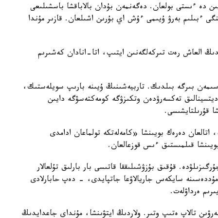
يىن دە ءىستى بولعان. دەگەنمەن بۇدان بالاباقشا باسشىلىعى
گى ءبىلىم بەرۋ ۇيىمى ءۇش اي بۇرىن اشىلعان. قازىر مۇندا
ايدىڭ العاش رەت تىركەلگەنىن ايتىپ، اتا-انادان كەشىرىم
سىمەن بىرگە بىلدىك. تاربيەشىنىڭ ۇيىنە بارىپ سويلەستىك،
مەديتسينالىق تەكسەرۋدەن وتكىزۋگە كومەكتەسۋگە دايىن
شا قۇرىلتايشىسى.
ە، اتالعان دەرەك بويىنشا «كامەلەتكە تولماعان ادامدى
بويىنشا قىلمىستىق ءىس قوزعالعان.
رگىزىلۋدە. قۇقىق بۇزۋشىلىققا قاتىسى بار بارلىق تۇلعالار
ۋ مۇددەسىنە سايكەس جاريالاۋعا جاتپايدى، - دەپ حابارلادى
ىرىم ەرداۋلەت.
بەرۋىن تالاپ ەتىپ وتىر. ولاردىڭ ايتۋىنشا، مۇنداي جاعدايدىڭ