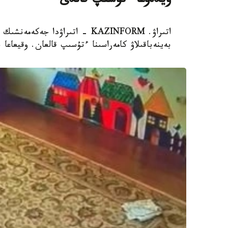
ۆيدەوعا ءتۇسىپ قالدى
اتىراۋ. KAZINFORM - اتىراۋدا 
بەينەباقىلاۋ كامەراسىنا ءتۇسىپ قالعان. وقيعاعا