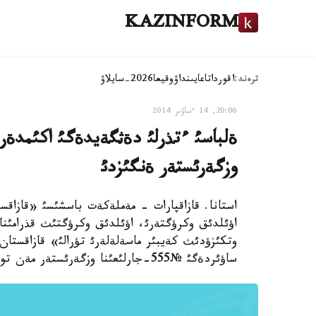
KAZINFORM
ترەند:
اقوردا
تاعايىنداۋ
وقيعا
2026-سايلاۋ
20:06, 14 ءساۋىر 2014
ةلباسئ ءتذرلئ دةثگةيدةگئ اكئمدةر س
وزگةرئستةر ةنگئزدئ
استانا. قازاقپارات - مةملةكةت باسشئسئ «قازاقست
اؤئلدئق وكرؤگتةرئ، اؤئلدئق وكرؤگتئث قذرامئنا 
ساؤئردةگئ №555-جارلئعئنا وزگةرئستةر مةن تولئقتئرؤلار ةنگئزؤ تؤرالئ» جارلئققا قول قويدئ.