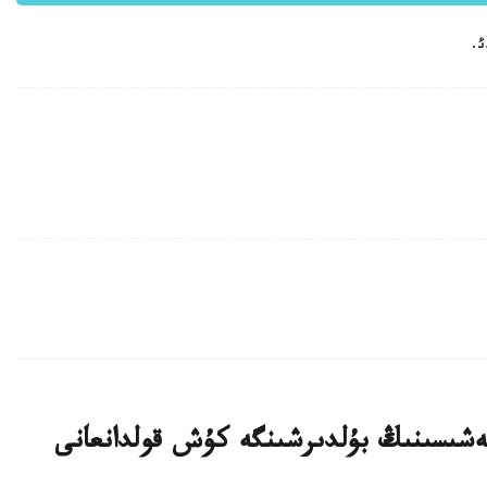
ئ.
بيەشىسىنىڭ بۇلدىرشىنگە كۇش قولدانعانى