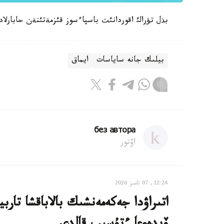
بذل تؤرالئ اقوردانئث باسپاءسوز قئزمةتئنةن حابارلاد
بيلىك جانە ساياسات
ايماق
без автора
اۆتور
12:24, 07 تامىز 2026
اتىراۋدا جەكەمەنشىك بالاباقشا تار