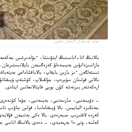
فوتو: ۆيدەودان الىنعان سكرين
بالانىڭ اتا-اناسىنىڭ ايتۋىنشا، ءبۇلدىرشىن جەكەمە
مازاسىزدانۋىن بەيىمدەلۋ كەزەڭىمەن بايلانىستىرعان. 
تىستەلگەن ءىز بارىن بايقاپ، بالاباقشاداعى بەينەباقى
بالانى قولىنان سۇيرەپ، جۇلقىلاپ، كۇشتەپ ۇيىقتاتۋ
ارەكەتتەر بىرنەشە كۇن بويى قايتالانعانىن ايتادى.
- دۇيسەنبى، سارسەنبى، بەيسەنبى، جۇما كۇندەرى ء
جەتكىزە المايمىن. بالا ۇيىقتاماسا، قولىن جاۋىپ ت
كەزدە لاقتىرىپ جىبەرەدى. بالا ەكى بەتىمەن قۇلايد
كەلسە، ونى دا بەرمەيدى، - دەدى بالانىڭ اناسى جا