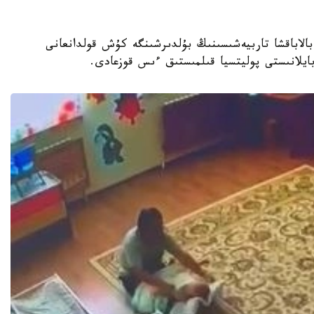
جەكەمەنشىك بالاباقشا تاربيەشىسىنىڭ بۇلدىرشىنگە كۇش قولدانعانى
 بايلانىستى پوليتسيا قىلمىستىق ءىس قوزعادى.