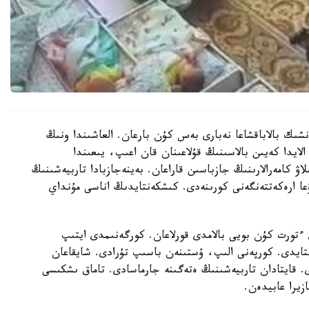
نشىك بالاباقشاعا نەبارى بەس كۇن بارعان. العاشىندا ونىڭ
الايدا كەيىن بالاسىنىڭ قۇلاعىنان قان اعىپ، يىعىندا
لاۋ كامەرالارىنىڭ جازباسىن قاراعان. بەينەجازبادا تاربيەشىنىڭ
عا ارەكەتتەنگەنى كورىنەدى. كىشكەنتايدىڭ اناسى مۇنداي
تورت كۇن بويى بالامدى قورلاعان. كورگەنىمدى ايتىپ
استايدى. كورپەنى الىپ، ۇستىنەن باسىپ تۇرادى. شايقاعان
ى. قايتادان تاربيەشىنىڭ ەتەگىنە جارماسادى. تاماق ىشكىسى
زيرا عابيدەن.