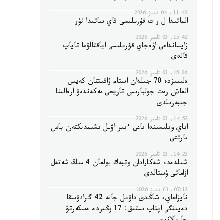
11:42, 04 تامىز 2026
الماتىدا ل ر ت قۇرىلىسى قاي ساتىدا تۇر
15:42, 03 تامىز 2026
زايسانداعى اۋەجاي قۇرىلىسى اياقتالۋعا تاياپ
قالدى
15:06, 03 تامىز 2026
ەلىمىزدە 70 جىلدان استام ۋاقىتتان كەيىن
العاش رەت جولبارىس تاريحي مەكەندەۋ ارەالىنا
جىبەرىلدى
14:52, 03 تامىز 2026
اباي وبلىسىندا تاعى ءبىر اۋىل ىشىمدىكتەن باس
تارتتى
14:23, 03 تامىز 2026
شىلدەدە شەكارادان وتپەك بولعان 4 مىڭ شەتەل
ازاماتى ۇستالدى
07:12, 03 تامىز 2026
نايزاعاي، شاڭدى داۋىل جانە 42 گرادۋسقا
دەيىنگى اپتاپ ىستىق: 17 وڭىردە ەسكەرتۋ