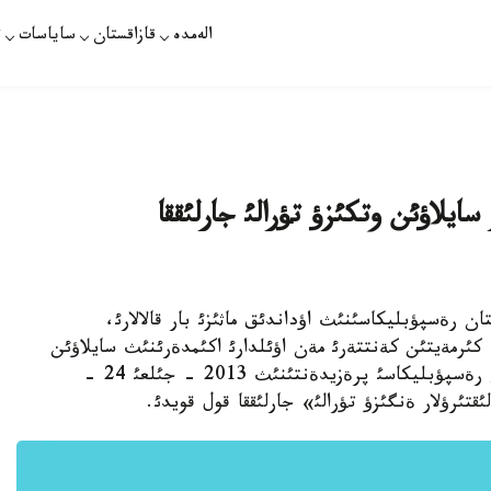
الەمدە
قازاقستان
ساياسات
ت
ايلاؤئن وتكئزؤ تؤرالئ جارلئققا
ان رةسپؤبليكاسئنئث اؤداندئق ماثئزئ بار قالالارئ،
كئرمةيتئن كةنتتةرئ مةن اؤئلدارئ اكئمدةرئنئث سايلاؤئن
وتكئزؤدئث كةيبئر ماسةلةلةرئ تؤرالئ» قازاقستان رةسپؤبليكاسئ پرةزيدةنتئنئث 2013 - جئلعئ 24 -