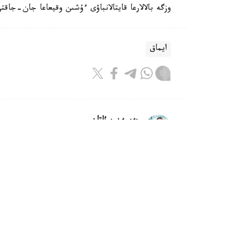
وزگە بالالارعا قايتالانباۋى ءۇشىن وقيعاعا جان-جاقت
ايماق
بەيسەن سۇلتان
اۆتور
10:08, 07 تامىز 2026
وسكەمەندە داۋىلدان جيىرماعا جۋىق
وسكەمەن. KAZINFORM - وسكەم