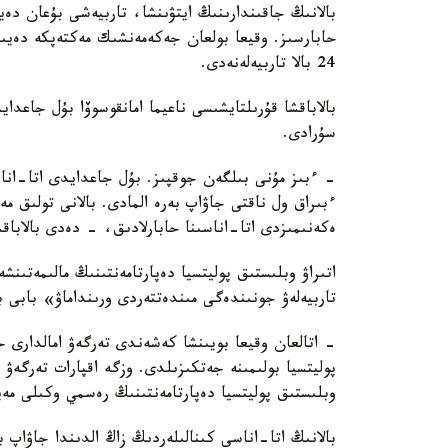
بالانىڭ جاقىندارىنىڭ ايتۋىنشا، تاربيەشى بۇعان دە
حابارسىز. وقيعا بولعان جەكەمەنشىك مەكتەپكە دەيىن
24 بالا تاربيەلەنەدى.
بالاباقشا قۇرىلتايشىسى ناعيما امانقوسوۆا بۇل جاعد
سۇرادى.
- ءبىز مۇنى بىلگەن جوقپىز. بۇل جاعدايدى اتا-انا
ءبىراق ول ناقتى جاۋاپ بەرە المادى. بالانى تولىق 
ەكەنىمىزدى اتا-اناسىنا حابارلادىق، - دەدى بالاباق
اتىراۋ وبلىستىق پوليتسيا دەپارتامەنتىنىڭ مالىمەتىنش
تاربيەلەۋ جونىندەگى مىندەتتەردى ورىنداماۋ» بابى 
- اتالعان وقيعا بويىنشا كەشەندى تەرگەۋ امالدارى جۇ
پوليتسيا بولىمىنە جەتكىزىلدى. وزگە اقپارات تەرگە
وبلىستىق پوليتسيا دەپارتامەنتىنىڭ رەسمي وكىلى مەي
بالانىڭ اتا-اناسى كىنالىلەردىڭ زاڭ الدىندا جاۋاپ 