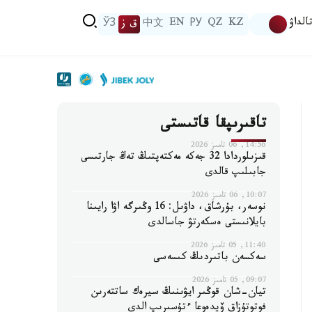
الداۋ
KZ
QZ
РУ
EN
中文
ق ز
ЎЗ
تاقىرىپقا قاتىستى
14:56, 06 تامىز 2026
قىزىلوردادا 32 جەكە مەكتەپتىڭ تەڭ جارتىسى
جابىلىپ قالدى
10:07, 06 تامىز 2026
نوسەر، بۇرشاق، داۋىل: 16 وڭىرگە اۋا رايىنا
بايلانىستى ەسكەرتۋ جاسالدى
11:40, 05 تامىز 2026
سەكسەن باتىردىڭ كىسەسى
09:07, 05 تامىز 2026
تيان-شان قوڭىر ايۋىنىڭ سيرەك ساتتەرىن
فوتوتۇزاق ۆيدەوعا ءتۇسىرىپ الدى