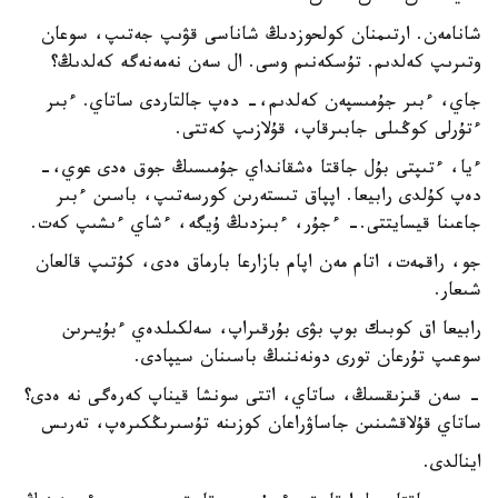
شانامەن. ارتىمنان كولحوزدىڭ شاناسى قۋىپ جەتىپ، سوعان
وتىرىپ كەلدىم. تۇسكەنىم وسى. ال سەن نەمەنەگە كەلدىڭ؟
جاي، ءبىر جۇمىسپەن كەلدىم،- دەپ جالتاردى ساتاي. ءبىر
ءتۇرلى كوڭىلى جابىرقاپ، قۇلازىپ كەتتى.
ءيا، ءتىپتى بۇل جاقتا ەشقانداي جۇمىسىڭ جوق ەدى عوي،-
دەپ كۇلدى رابيعا. اپپاق تىستەرىن كورسەتىپ، باسىن ءبىر
جاعىنا قيسايتتى.- ءجۇر، ءبىزدىڭ ۇيگە، ءشاي ءىشىپ كەت.
جو، راقمەت، اتام مەن اپام بازارعا بارماق ەدى، كۇتىپ قالعان
شىعار.
رابيعا اق كوبىك بوپ بۋى بۇرقىراپ، سەلكىلدەي ءبۇيىرىن
سوعىپ تۇرعان تورى دونەننىڭ باسىنان سيپادى.
- سەن قىزىقسىڭ، ساتاي، اتتى سونشا قيناپ كەرەگى نە ەدى؟
ساتاي قۇلاقشىنىن جاساۋراعان كوزىنە تۇسىرىڭكىرەپ، تەرىس
اينالدى.