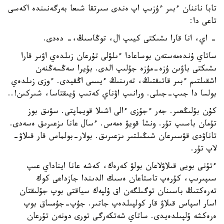
تابا ناننان ءبىر ءۇزىپ اپ ەندى سىرتقا شىعا بەرگەنىندە اكەسى
تاعى دا:
- اي، انا قارا ىشىكتى كيىپ ال، توڭاسىڭ،- دەدى.
ساتاي ۇندەمەستەن بوساعادا ءىلۋلى تۇرعان زىلدەي اۋىر قارا
ىشىكتى باۋىن ۇزە-مۇزە جۇلىپ الدى. بۇيرا سەڭسەڭنەن
اشقىلتىم ءبىر قاتىقتىڭ، تەرىنىڭ ءيىسى اڭقيدى. ءوزى زىلدەي
بولسا دا جىپ-جىلى. ورانىپ اۋناي كەتىپ ۇيىقتاسا، شىركىن!..
كۇن بۇلىڭعىر. جەر ءجۇزى ءالى اشىلا قويماپتى. سۋىق بوز
تۇمان باسىپ تۇر. ونشا قويۋ ەمەس. ءسال عانا ىزعىرىق ەسەدى.
تاناۋدى قۋسىرعان شىڭىلتىر ىزعىرىق. بولار-بولماس قار قىلاۋ-
لاپ تۇر.
ءتۇنى بويى قىلاۋلاعان بولۋ كەرەك، كەشە عانا ايناداي عىپ
سىپىرىپ، كۇرەپ تاستاعان ەسىك الدىندا جازداعى كوك
تەرەكتىڭ باسىنان توگىلگەن اق ۇلپەك سياقتى بوپ جۇلىقتان
اسار اسپاس قىلاۋ قار كولپىلدەپ جاتىر. جۇپ-جۇمساق بوپ
ەرەكشە ۇلپىلدەيدى. ساتاي شەتكەرگى تورى دونەن تۇرعان