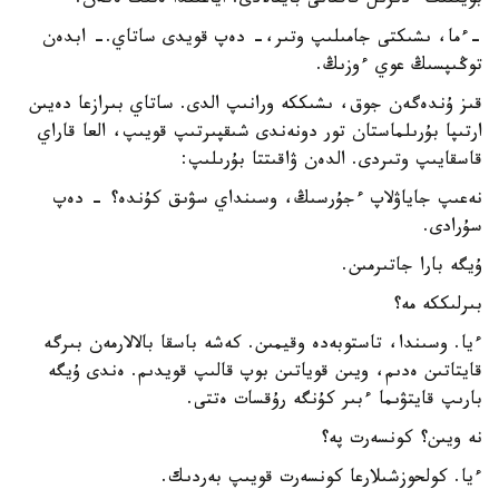
بويىنىڭ ءدىرىل قاققانى بايقالادى. اياعىندا ەتىك ەكەن.
-ءما، ىشىكتى جامىلىپ وتىر،- دەپ قويدى ساتاي.- ابدەن
توڭىپسىڭ عوي ءوزىڭ.
قىز ۇندەگەن جوق، ىشىككە ورانىپ الدى. ساتاي بىرازعا دەيىن
ارتىپا بۇرىلماستان تور دونەندى شىقپىرتىپ قويىپ، العا قاراي
قاسقايىپ وتىردى. الدەن ۋاقىتتا بۇرىلىپ:
نەعىپ جاياۋلاپ ءجۇرسىڭ، وسىنداي سۋىق كۇندە؟ - دەپ
سۇرادى.
ۇيگە بارا جاتىرمىن.
بىرلىككە مە؟
ءيا. وسىندا، تاستوبەدە وقيمىن. كەشە باسقا بالالارمەن بىرگە
قايتاتىن ەدىم، ويىن قوياتىن بوپ قالىپ قويدىم. ەندى ۇيگە
بارىپ قايتۋىما ءبىر كۇنگە رۇقسات ەتتى.
نە ويىن؟ كونسەرت پە؟
ءيا. كولحوزشىلارعا كونسەرت قويىپ بەردىك.