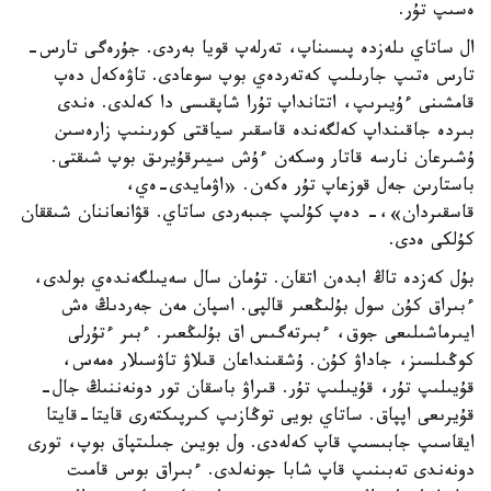
ەسىپ تۇر.
ال ساتاي ىلەزدە پىسىناپ، تەرلەپ قويا بەردى. جۇرەگى تارس-
تارس ەتىپ جارىلىپ كەتەردەي بوپ سوعادى. تاۋەكەل دەپ
قامشىنى ءۇيىرىپ، اتتانداپ تۇرا شاپقىسى دا كەلدى. ەندى
بىردە جاقىنداپ كەلگەندە قاسقىر سياقتى كورىنىپ زارەسىن
ۇشىرعان نارسە قاتار وسكەن ءۇش سيىرقۇيرىق بوپ شىقتى.
باستارىن جەل قوزعاپ تۇر ەكەن. «اۋمايدى-ەي،
قاسقىردان»،- دەپ كۇلىپ جىبەردى ساتاي. قۋانعاننان شىققان
كۇلكى ەدى.
بۇل كەزدە تاڭ ابدەن اتقان. تۇمان سال سەيىلگەندەي بولدى،
ءبىراق كۇن سول بۇلىڭعىر قالپى. اسپان مەن جەردىڭ ەش
ايىرماشىلىعى جوق، ءبىرتەگىس اق بۇلىڭعىر. ءبىر ءتۇرلى
كوڭىلسىز، جاداۋ كۇن. ۇشقىنداعان قىلاۋ تاۋسىلار ەمەس،
قۇيىلىپ تۇر، قۇيىلىپ تۇر. قىراۋ باسقان تور دونەننىڭ جال-
قۇيرىعى اپپاق. ساتاي بويى توڭازىپ كىرپىكتەرى قايتا-قايتا
ايقاسىپ جابىسىپ قاپ كەلەدى. ول بويىن جىلىتپاق بوپ، تورى
دونەندى تەبىنىپ قاپ شابا جونەلدى. ءبىراق بوس قامىت