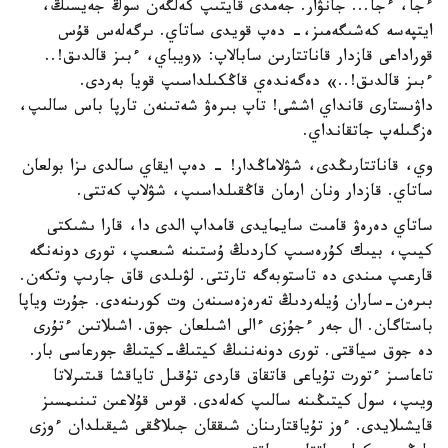
ءجا، ءجا... جانۋار. جەمدى قايتىپ كەلگەن سوڭ جەيسىڭ،
ايتپەسە كەشىگەمىز،- دەپ قويدى ساتاي. ىرگەلەس قۇس
قوراداعى قازدار قاناتتارىن سابالاپ: «ويباي، ءبىز قالدىق!..
ءبىز قالدىق!..» دەگەندەي قاڭكىلداسىپ قويا بەردى.
داۋىستارى قانداي اششى! تاپ بىرەۋ شەتىنەن تارپا باس سالىپ،
ەزگىلەپ جاتقانداي.
وي، قاناتتارىڭدى، شۋلاماڭدار! - دەپ ايقاي سالدى ىزا بولعان
ساتاي. قازدار ونان ارمان قاڭقىلداسىپ، شۋلاپ كەتتى.
ساتاي دەرەۋ قامىت سايمايدى قامداپ الدى دا، قارا ىشىكتى
كيىپ، بيىك كۇرەسىپ كاردىڭ ۇستىنە شىعىپ، تورى دونەنگە
قارعىپ مىندى دە تاستوبەگە تارتتى. لۋىلدى قاق جارىپ وتكەن.
بىرەن-ساران ۇيلەردىڭ تەرەزەسىنەن وت كورىنەدى. جۇرت وياپا
باستاگان. ال جەر ءجۇزى ءالى اشىلعان جوق. اشىلاتىن ءتۇرى
دە جوق سياقتى. تورى دونەننىڭ كيتىڭ-كيتىڭ جورعاسى بار.
تاعاسىز ءتورت تۇياعى قاتقاق قاردى تۇقىل تاياقشا قىتىرلاتا
ويىپ، سول كيتىڭىنە سالىپ كەلەدى. قوس قۇلاعىن تىنىمسىز
قايشىلايدى. ءوز تۇياقتارىنان شىققان جىلاڭقى شيقىلدان ءوزى