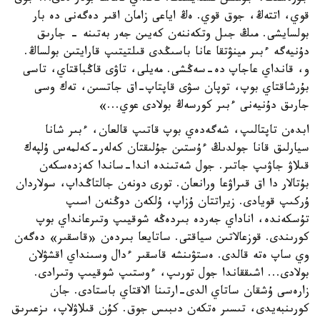
قوي، اتتەڭ، جوق قوي. ەڭ اياعى زامان اقىر دەگەنى دە بار
بولسايشى. مىڭ جىل وتكەننەن كەيىن جەر بەتىنە - جارىق
دۇنيەگە ءبىر مينۋتقا عانا باسىڭدى قىلتيتىپ قارايتىن بولساڭ.
و، قانداي عاجاپ دە-سەڭشى. مەيلى، تاۋى قاڭباقتاي، تاسى
بۇرشاقتاي بوپ، توپان سۋى قاپتاپ-اق جاتسىن، تەك وسى
جارىق دۇنيەنى ءبىر كورسەڭ بولادى عوي...»
ابدەن تاپتالىپ، شەگەدەي بوپ قاتىپ قالعان، ءبىر شانا
سيارلىق قانا جولدىڭ ءۇستىن جۇلىقتان كەلەر-كەلمەس ۇلپەك
قىلاۋ جاۋىپ جاتىر. جول شەتىندە اندا-ساندا كەزدەسكەن
بۇتالار دا اق قىراۋعا ورانعان. تورى دونەن جالتاڭداپ، سولاردان
ۇركىپ قويادى. زيراتتان ۇزاپ، ۇلكەن دوڭنەن اسىپ
تۇسكەندە، اناداي جەردە بىردەڭە شوقيىپ وتىرعانداي بوپ
كورىندى. قوزعالاتىن سياقتى. ساتايعا بىردەن «قاسقىر» دەگەن
وي ساپ ەتە قالدى. ەستۋىنشە قاسقىر ءدال وسىنداي اقشۋلان
بولادى... اشىققاندا جول تورىپ، ءوستىپ شوقيىپ وتىرادى.
زارەسى ۇشقان ساتاي الدى-ارتىنا الاقتاي باستادى. جان
كورىنبەيدى، تىسىر ەتكەن دىبىس جوق. كۇن قىلاۋلاپ، ىزعىرىق