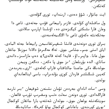
شىقپىرتتى. ءوزىنىڭ وسى شەشىمگە كەلگەنىنە قۋانا قۇلشىنىپ
كەتكەن.
ايت جانۋار، شۇۋ دەدى، ارىنداپ، تورى گۋلەدى.
ول ساقىلداي كۇلدى. قازىر رابيعانى قۋىپ جەتەدى. تاعى دا
وعان قارا ىشىكتى كيگىزەدى دە، اۋىلىنا اپارىپ سالادى.
جەتكەنشە ەكەۋى تاعى دا اڭگىمەلەسەدى.
بىراق تورى دونەندى قانشا شىقپىرتقانىمەن رابيعاعا جەتە المادى.
اياق استى جىم-جشاس جوق. تەك مەڭىرەۋ دالادا سوزىلا جاتقان
جول عانا. «اپىر-اۋ، قايدا كەتە قالدى؟» دەپ مازاسىز-داندى
ساتاي. الدە بۇرىلعان ءىز جوق پا ەكەن، دەگەن ويمەن
جولدىڭ ەكى جاعىنا جالتاقتاپ قاراپ كەلەدى. ءارى-بەرىدەن
كەيىن شىڭىلتىر قاردان كوزى بۇلدىراپ، باسى اينالعانداي
بولدى.
وسى ءسات اناداي جەردەن تۇمان ىشىنەن شوقيعان ءبىر نارسە
قاراڭدادى. تورى دونەن سەلت ەتىپ وسقىرىپ تۇرىپ قالعان.
سويتكەنشە بولعان جوق، جولدان شەتتەپ بارا جاتقان كوكجال
ءبورى كورىندى. باعاناعى كوكجال بولۋ كەرەك. ساتايدىڭ