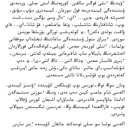
ءۇيدىڭ ءىشى قوڭىر سالقىن. كورپەنىڭ استى جىلى. ورىندىق
ۇستىندەگى كيىمدەرىنە قول سوزعان. كيىمدەرى سۇپ-سۋىق،
تەمىرشە قاريدى. «برر... ءاي، ءدال وسى بۇگىن بىت-شىت
بوپ، شاناقتارىڭ شاشىلىپ، وتقا جاعىلعىر، قۋ شانا-اي... قاي
ۋاقىت بولدى ەكەن؟..» كوتەرىلىپ تورگى بۇرىشقا موينىن
سوزدى. ءبىراق ستول ۇستىندەگى ساعاتتىڭ تىقىلداپ سوققانى
بولماسا، ءتىلى كورىنەر ەمەس. كورشى-كولەڭدەگى قورالاردان
اتەشتەردىڭ بايبالام ساپ شاقىرعانى جيىلەپ كەتتى. بىرىنەن-
ءبىرى قالىسار ەمەس: «تاڭ اتتى... تاڭ اتتى-ى!..» دەپ
شۋىلداسىپ-اق جاتىر. ساتاي ەكى-ۇش رەت جاعى ايىرىلىپ
كەتەردەي بوپ قۇشىر-لانا تاتتى ەسىنەدى.
ونان سوڭ توڭ-تورىس بوپ تۇيىلگەن كۇيىندە ءۇنسىز كيىندى.
اكەسى شام جاعىپ كيىن دەپ ەدى، ونىڭ ءسوزىن ەستىمەگەن
ادامشا جاۋاپسىز قالدىردى. جاساۋراپ اشىعان كوزىن ۋقالاپ
قويىپ، قاراڭعىدا كيىمىنىڭ وڭ، تەرىسىن تىگىسىنەن سيپالاپ
وتىردى.
اكەسى بولسا سو جىلى توسەكتە جاتقان كۇيىندە ءبىر سارىن