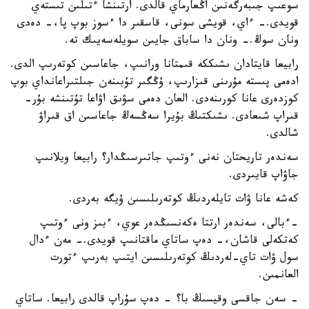
سوعىپ جىبەرگەنىن اڭعارماي قالدى. ارتىنشا ءتىلىن تىستەي
قويدى.- ءاي، قويشى سونى، قاسقىر دا ءسوز بوپ پا،- دەدى
ونان سوڭ.- ونان دا ساباق جايىن سويلەسەيىك تە.
رابيعا قايتادان ىشىككە قىمتانا ورانىپ، جاعاسىن كوتەرىپ الدى.
ادەمى پىستە مۇرىنى قىزارىپ، ۇڭگىر تۇبىنەن جىلتىراعانداي بوپ
كوزدەرى عانا كورىنەدى. العان دەمى سۋىق اۋاعا تۇتىنشە بۇر-
قىراپ شىعادى. ىشىكتىڭ بۇيرا سەڭسەڭ جاعاسىن اق قىراۋ
شالدى.
سەندەر تاريحتان نەنى ءوتىپ جاتىرسىڭدار؟ رابيعا ويلانىپ
جاۋاپ قايىردى.
كەشە عانا ۋات تايلەردىڭ كوتەرىلىسىن ۇيگە بەردى.
-ءبالى، سەندەر ارتتا ەكەنسىڭدەر عوي، ءبىز ونى ءوتىپ
كەتكەلى قاشان،- دەپ ساتاي ماقتانىپ قويدى.- مەن ءدال
سول ۋات تاي-لەردىڭ كوتەرىلىسىن ايتىپ بەرىپ ءتورت
العانمىن.
- سەن جاقسى وقيسىڭ با؟ - دەپ سۇراپ قالدى رابيعا. ساتاي