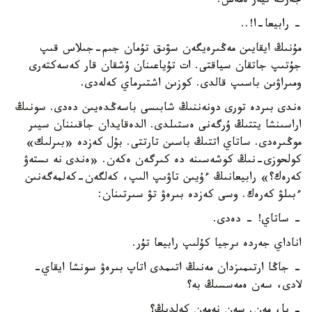
جەرگە تيەر ەمەس.
- رابيعا-ا!..
مۇنىڭ ايقايىن مەڭىرەيگەن سۋىق تۇمان جىم-جىلاس قىپ
جۇتىپ جاتقان سياقتى. ات تۇياعىنان ۇشقان قار كەسەكتەرى
ومىراۋىن باسىپ قالدى. كوزىن اشتىرماي كەلەدى.
ەندى بىردە تورى دونەننىڭ شابىسى باسەڭدەيىن دەدى. سونىڭ
اراسىنشا يتتىڭ ۇرگەنى ەستىلدى. الدەقايدان جاقىننان سيىر
موڭىرەدى. ساتاي اتتىڭ باسىن تارتتى. بۇل كەزدە «بىرلىك»
كولحوزى-نىڭ كوشەسىنە دە كىرگەن ەكەن. «ەندى نە ىستەۋ
كەرەك؟» رابيعانىڭ ءۇيىن تاۋىپ الىپ، كەلگەن-كەلمەگەنىن
ءبىلۋ كەرەك. وسى كەزدە بىرەۋ تۋ سىرتىنان:
- ساتاي! - دەدى.
اناداي جەردە ىرجيا كۇلىپ رابيعا تۇر.
- جاڭا ارتىمىزدان مەنىڭ اتىمدى اتاپ بىرەۋ سونشا ايقاي-
لادى، سەن ەمەسسىڭ بە؟
- يا، مەن. سەن نەمەن كەلدىڭ؟