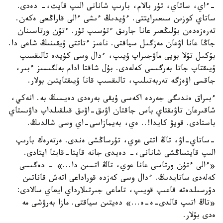
-ءاي، ساتاي، تۇر بالام، بارىپ شانانى الىپ قايت،- دەدى.
ساتاي كوزىن سىعىرايتتى. ءۇيدىڭ ءىشى ءالى قاراڭعى ەكەن.
تەرەزەدەن بۇلىڭعىر عانا جارىق ءتۇسىپ تۇر. ءتۇن ورتاسىنان
جاڭا عانا اۋعان مەزگىل سياقتى. ناعىز ءتاتتى ۇيقىنىڭ شاعى دا.
بۇكىل تۇلا بويى ماۋجىراپ ۇيىپ، ءدال وسى كۇيدە تالىقسىپ
ۇيىقتاپ جاتا بەرگىسى كەلەدى. بۇل شاقتا ادام بەلگىسىز ءبىر،
جاقسى اۋەزگە تەربەتىلىپ، تالىقسىپ قانا ۇيىقتايتىن بولار.
ءبىراق ەندىگى جەردە اكەسى ۇيقى بەرەدى دەيسىڭ بە. انەكي،
شاقىرعان تاۋىقتاي باس جاقتان اۋىق-اۋىق قىلقىلداپ داۋىستاي
باستادى. قويۋ كايدا!.. ەي، بەيمازاسى-اي وسى شالدىڭ.
-ساتاي-اۋ، تاڭ اتتى عوي، تۇرساڭشى ەندى. ەرتەرەك بارىپ
الىپ قايتساڭشى شانانى،- دەيدى جانە قايتا-قايتا ايتادى.
«ءالى ءتۇن ورتاسى عانا عوي، تاڭ اتسىن دا...» - دەگىسى
كەلەدى ساتايدىڭ. ءدال وسى كەزدە قوراداعى اتەش قاناتىن
دۇرسىلدەتە قاعىپ قويىپ، تاماعى جىرتىلارداي ايعاي سالادى:
«تاڭ اتىپ قالدى-ە-ە...» دەيتىن سياقتى. مازا بەرۋشى مە
ەدى بۇلار.