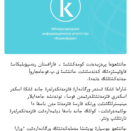
جاتتئعؤعا پرةزيدةنت كومةكشئسئ - قازاقستان رةسپؤبليكاسئ
قاؤئپسئزدئك كةثةسئنئث حاتشئسئ ق.پ.قوجامجاروأ
جةتةكشئلئك ةتةدئ.
شاراعا ئشكئ ئستةر ورگاندارئ قئزمةتكةرلةرئ جانة ئشكئ اسكةر
اسكةري قئزمةتشئلةرئمةن قوسا، توتةنشة جاعدايلار
مينيسترلئگئنئث ورتكة قارسئ قئزمةتئ مةن باسقا دا
بولئمدةرئنئث، كولئك جانة باسقا ذيئمداردئث قئزمةتكةرلةرئ
تارتئلئپ وتئر.
جاتتئعؤ جوسپارئ بويئنشا مةملةكةتتئك ورگانداردئث ءوزارا