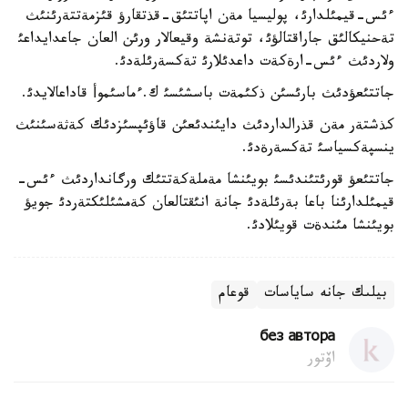
ءئس-قيمئلدارئ، پوليسيا مةن اپاتتئق-قذتقارؤ قئزمةتتةرئنئث
تةحنيكالئق جاراقتالؤئ، توتةنشة وقيعالار ورئن العان جاعدايداعئ
ولاردئث ءئس-ارةكةت داعدئلارئ تةكسةرئلةدئ.
جاتتئعؤدئث بارئسئن ذكئمةت باسشئسئ ك.ءماسئموأ قاداعالايدئ.
كذشتةر مةن قذرالداردئث دايئندئعئن قاؤئپسئزدئك كةثةسئنئث
ينسپةكسياسئ تةكسةرةدئ.
جاتتئعؤ قورئتئندئسئ بويئنشا مةملةكةتتئك ورگانداردئث ءئس-
قيمئلدارئنا باعا بةرئلةدئ جانة انئقتالعان كةمشئلئكتةردئ جويؤ
بويئنشا مئندةت قويئلادئ.
بيلىك جانە ساياسات
قوعام
без автора
اۆتور