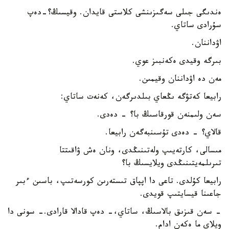
ەندىگى جىلى سەگىزىنشى كلاستى قايدان. وقيسىڭ؟-دەپ
سۇرادى ساتاي.
اۋداننان.
بىرگە وقيدى ەكەنبىز عوي.
مەن دە اۋداننان وقيمىن.
رابيعا كەتۋگە ىڭعاي بىلدىرگەن، كەنەت ساتاي:
سەن ولىمنەن قورقاسىڭ با؟ - دەدى.
قالاي؟ - دەدى تۇسىنبەگەن رابيعا.
مىسالى، كارتەيىپ ولەتىنىڭدى، ونان ەش ۋاقىتتا
تىرىلمەيتىنىڭدى ويلايسىڭ با؟
رابيعا كۇلدى. تاعى دا اپپاق تىستەرىن كورسەتىپ، باسىن ءبىر
جاعىنا قيسايتىپ قويدى.
- سەن قىزىق بالاسىڭ، ساتاي،- دەپ قادالا قارادى.- سونى دا
ويلاي ما ەكەن ادام.