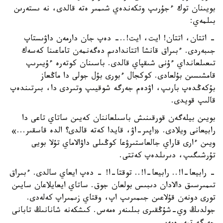
بويىنان توك ءجۇرىپ وتكەندەي شىمىر ەتە قالدى، نە ىستەرىن
بىلمەي:
- اتتان، اتتان! ايت، ايت!..- دەپ جان دارمەن داۋىستاپ
جىبەردى. ءبىراق قانشا اتتاندادىم دەگەنمەن تاماعىنا كەسەك
تىعىلعانداي ءۇنى شىقپاي قالدى. باسىنان كوتەرە ءۇيىرىپ
قامشىسىن بۇلعادى. كوكجال ءبورى بۇل جولى دا ماڭعاز
بۇكەڭدەپ بارىپ، اۋدەم جەرگە شوقيىپ وتىردى دا، بىرتىندەپ
قالىپ قويدى.
بويىن بيلەگەن قورقىنىش باسىلعاننان كەيىن ساتاي تاعى دا
رابيعانى ويلادى. «اپىر-اۋ، قايدا كەتە قالدى؟ الدە قاسقىر...»
ويىن ءارى قاراي جالعاستىرۋعا كوڭىلى داۋالاماي تۇلا بويى
تۇرشىگىپ، دىرىلدەپ كەتتى.
- رابيعا-ا!.. رابيعا-ا!.. توقتا-ا! - دەپ ايعاي سالدى. ءبىراق
تىمىرسىق دالادان دىبىس بولعان جوق. ساتاي ايعايلاعان سايىن
تورى دونەن قۇلاعىن جىمىرىپ اپ، وقتاي زىمىراپ كەلەدى.
جولدىڭ وي-شۇڭقىرى بىلىنەر ەمەس. كىشكەنە شانانىڭ تابانى