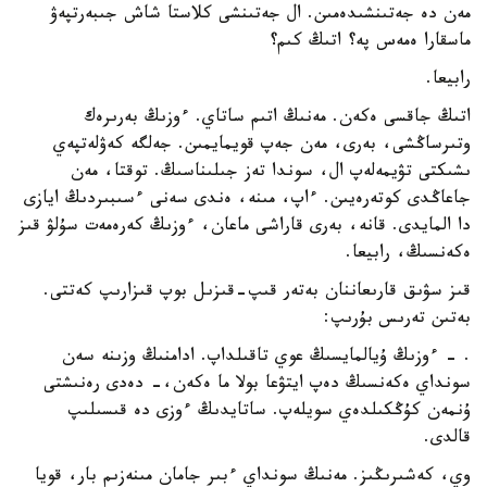
مەن دە جەتىنشىدەمىن. ال جەتىنشى كلاستا شاش جىبەرتپەۋ
ماسقارا ەمەس پە؟ اتىڭ كىم؟
رابيعا.
اتىڭ جاقسى ەكەن. مەنىڭ اتىم ساتاي. ءوزىڭ بەرىرەك
وتىرساڭشى، بەرى، مەن جەپ قويمايمىن. جەلگە كەۋلەتپەي
ىشىكتى تۋيمەلەپ ال، سوندا تەز جىلىناسىڭ. توقتا، مەن
جاعاڭدى كوتەرەيىن. ءاپ، مىنە، ەندى سەنى ءسىبىردىڭ ايازى
دا المايدى. قانە، بەرى قاراشى ماعان، ءوزىڭ كەرەمەت سۇلۋ قىز
ەكەنسىڭ، رابيعا.
قىز سۋىق قارىعاننان بەتەر قىپ-قىزىل بوپ قىزارىپ كەتتى.
بەتىن تەرىس بۇرىپ:
. - ءوزىڭ ۇيالمايسىڭ عوي تاقىلداپ. ادامنىڭ وزىنە سەن
سونداي ەكەنسىڭ دەپ ايتۋعا بولا ما ەكەن،- دەدى رەنىشتى
ۇنمەن كۇڭكىلدەي سويلەپ. ساتايدىڭ ءوزى دە قىسىلىپ
قالدى.
وي، كەشىرىڭىز. مەنىڭ سونداي ءبىر جامان مىنەزىم بار، قويا