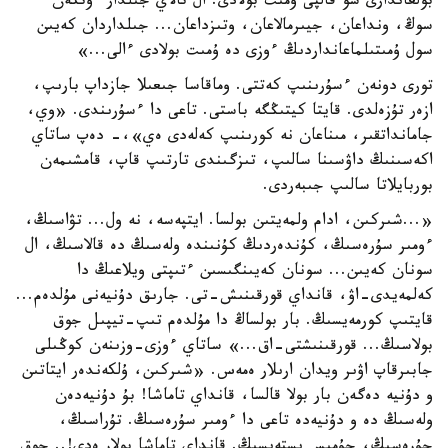
بولعاندارى سو قالپى ۇمىت بولادى. ال تالاي جىلدار ءوتكەن
سوڭ، ونداعان، جيىرمالاعان، وتىزداعان... جىلداردان كەيىن
سول ۇمىتىلماعانداردىڭ ءوزى دە ۇمىت بولادى ءالى...»
تورى دونەن ءسۇرىنىپ كەتتى. وماقاسا جىعىلا جازداپ بارىپ،
ازەر تۇزەلدى. قايتا كيتىڭگە باستى. تاعى دا ءسۇرىندى. «وي،
جامانداتقىر، مىناعان نە كورىنىپ كەلەدى ەي»،- دەپ ساتاي
اكەسىنىڭ داۋسىنا سالىپ، تىزگىندى تارتىپ قاپ، قامشىمەن
بوربايلاتا سالىپ جىبەردى.
«...شىركىن، ادام ولمەيتىن بولسا. ايتپەسە، نە ول... تۋاسىڭ،
ءومىر سۇرەسىڭ، كۇندەردىڭ كۇنىندە ولەسىڭ دە قالاسىڭ، ال
سونان كەيىن... سونان كەيىنگىسىن ءتىپتى ويلاعىڭ دا
كەلمەيدى-اۋ، قانداي قورقىنىش-تى. جارىق دۇنيەنى مۇلدەم...
قايتىپ كورمەيسىڭ. بار بولساڭ دا مۇلدەم تىپ-تيپىل جوق
بولاسىڭ... قورقىنىشتى-اق...» ساتاي ءوزى-وزىنەن كوڭىلى
جابىرقاپ اۋىر ويدان ارىلار ەمەس. «شىركىن، ۇلكەندەر ايتاتىن
و دۇنيە دەگەن بار بولا قالسا، قانداي تاماشا! بۇ دۇنيەدەن
ولەسىڭ دە و دۇنيەدە تاعى دا ءومىر سۇرەسىڭ. تۇراسىڭ،
جۇرەسىڭ، جۇمىس ىستەيسىڭ. قانداي تاماشا بولار ەدى!.. جوق