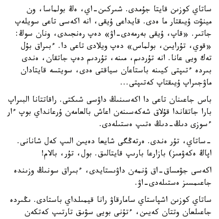
ساتاي كوزىن قايتا جۇمدى. شىركىن-اي، ەڭ بولماسا، ون
مينۋت ۇيىقتار ما ەدى. قايداعى ۇيقى، انە اكەسى تاعى سويلەپ
جاتىر. «قاپ، ۇيقى بەرمەدى-اۋ» دەپ رەنجىدى، ونان سوڭ:
«قوي، تۇرايىن، بولماس» دەپ ويلادى تاعى دا. ءبىراق بۇل
تەك ويى عانا. انە تۇردىم، مىنە، تۇردىم دەپ جاتقان، ەندى
بىردە ءتىپتى كيىنە باستاعان سياقتى ەدى، سويتسە قايتادان
ماۋجىراپ ۇيىقتاپ كەتىپتى...
باس جاعىنان تاعى دا اكەسىنىڭ داۋسى شىكتى. راقاتتانا البىراپ
بارا جاتقاندا قۇلاق شەكەسىنەن اعاش بالعامەن ۇرعانداي بوپ ءار
ءسوزى دىڭ-دىڭ ەتىپ ەستىلەدى.
-ساتاي، تۇر ەندى. ەرتەڭگى شايعا دەيىن الىپ كەل شانانى.
اپاڭ ەكەۋمىز) بازارعا بارىپ قايتالىق. بول، تۇر، بالام!
اكەسى جۋمساق-اق ۇنمەن داۋىستايدى، ءبىراق سونىڭ وزىندە
جاعىمسىز ەستىلەدى-اۋ.
ساتاي كوزىن اشپاستاي سامارقاۋ رانا قيمىلداي باستادى. ىڭىردە
جاعىلعان وتتان كەيىن، ءتۇنى بويى سۋىق تارتىپ كەتكەن