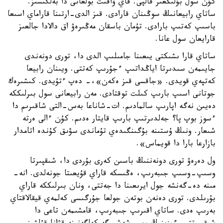
كۇن سول بۇلىڭعىر قالپى. قاي ۋاقىت بولعانى دا بەلگىسىز.
ساتاي رابيعانىڭ سوڭىنان قارادى. قىز الدى-ارتىنا قاراماي اسىعا
باسىپ كەتىپ بارادى. تۇمان باسقان مەڭىرەۋ اق دالادا جالعىز
قارايعان سول عانا.
ساتاي قارا ىشىكتى يىعىنا جامىلىپ الدى دا، تورى دونەندى
جايىمەن سىدىرتا اياڭداتىپ ءجۇرىپ كەتتى. ويىنان رابيعا
كەتپەي قويدى. «جاقسى قىز ەكەن»،- دەپ ءتۇيدى. كىشىرەك
جوتانى اسىپ بارىپ كىلت توقتادى. مەن رابيعانى سول بىرلىككە
دەيىن نەگە اپارىپ سالمادىم. ات-شاناعا بەس-التى شاقىرىم دا
ءسوز بوپ پا؟ جەلدىرتىپ بارىپ قايتار ەدىم. كۇن ءالى ەرتە
شىعار. ونىڭ ۇستىنە بۇگىنگىدەي تۇماندى سۋىق كۇندە اتامدار
بازارعا بارا دا قويماس».
ول دەرەۋ تورى دونەننىڭ باسىن كەرى بۇردى دا، شىقپىرتا
وسىپ-وسىپ جىبەرىپ، ەڭىسكە قاراي قۇيعىتا جونەلدى. انە-
مىنە دە-گەنشە جول ايرىعىنا دا جەتتى، ونان بىرلىككە قاراي
بۇرىلدى. تورى دەنەن بوتەن جولعا جۇرگىسى كەلمەي قيقالاقتاي
بەرىپ ەدى. ساتاي اقىرىپ جىبەرىپ، قامشىمەن تاعى دا