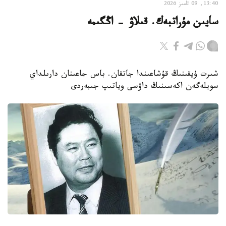
13:40, 09 تامىز 2026
سايىن مۇراتبەك. قىلاۋ - اڭگىمە
شىرت ۇيقىنىڭ قۇشاعىندا جاتقان. باس جاعىنان دارىلداي
سويلەگەن اكەسىنىڭ داۋسى وياتىپ جىبەردى