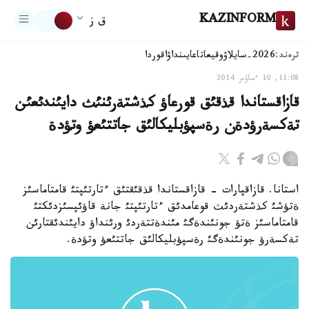
KAZINFORM
ق ز
ترەند:
2026-سايلاۋ
وقيعا
تاعايىنداۋ
اقوردا
11:08, 10 ءساۋىر 2014
قازاقستاندا قذقئق قورعاؤ كذشتةرئنئث دايئندئعئن
تةكسةرؤدةن رةسپؤبليكالئق جاتتئعؤ وتؤدة
استانا. قازاقپارات - قازاقستاندا قذقئقتئق ءتارتئپتئ قامتاماسئز
ةتؤشئ كذشتةردئث قوعامدئق ءتارتئپتئ جانة قاؤئپسئزدئكتئ
قامتاماسئز ةتؤ جونئندةگئ مئندةتتةردئ ورئنداؤ دايئندئقتارئن
تةكسةرؤ جونئندةگئ رةسپؤبليكالئق جاتتئعؤ وتؤدة.