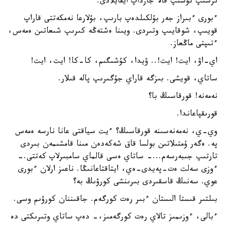
ىرشىپ تۇسىپ قالا جازداپ ايقايلادى.
ءبورى ءبىراز جەر بۇلكىلدەپ بارىپ، بۇلارعا نەمكەتتى قاراپ
قويىپ، شوقايىپ وتىردى. ويىنا ەشتەڭە كىرىپ شىعاتىن ەمەس،
ءتىپتى ماڭعاز.
اي-اۋ، ايت! ايت!.. ۋيدا، كۇشىگىم، كا-كا! ايت، ايت!
ساتاي، قويشى. بىزگە قاراي جۇگىرىپ پالە قىلار.
نەمەنە! قورقاسىڭ با؟
قورىقپاعاندا.
وي-ي، نەمەنەسىنە قورقاسىڭ؟ ءيت سياقتى عانا نارسە ەمەس
پە. ەگەر ۇمتىلاتىن بولسا قاق شەكەدەن مىنا قامشىمەن بىردى
تارتىپ جىبەرسەم...- ساتاي ەسى قالماي سامبىرلاپ كەتتى.-
ءوزى سەلت ەت-پەيدى-ەي، ايتاقتاعانىڭا. ناعىز ارلان ءبورى
عوي. سەنىڭ قاسقىردى بىرىنشى كورۋىڭ بە؟
بىلتىر قىستا الىستان ءبىر رەت كورگەم. جاقىننان كورۋىم وسى.
ءبالى، ءوزىمىز تالاي رەت كورگەمىز،- دەپ ساتاي وتىرىكتى دە