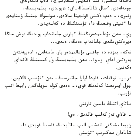
تاقتاعا شىقشى، مىنا ەسەپتى شىعارشى»، دەپ دىگەرلەي
جونەلەدى. ءسال شاتاسساڭ-اق: «بولدى، بىلمەيسىڭ،
وتىر»،- دەپ ەكىنى قونجيتا سالادى. سونسوڭ جىنىڭ ۇستايدى
دا ءتىپتى وقىعىڭ دا، تۇسىنگىڭ دە كەلمەيدى.
وي، سەن مۇعالىمدەرىڭنىڭ ءبارىن جامانداپ بولدىڭ عوش جاڭا
ديرەكتورىڭدى جامانداپ ەدىڭ، ەندى...
نەگە، بىزدە دە جاقسى مۇعالىمدەر بار. ماسەلەن، ادەبيەتتەن
بەرەتىن اعاي. و-و!.. سەن بىلمەيسىڭ ول كىسىنىڭ قانداي
ەكەنىن.
در-ر- توقتات، قايدا اپارا جاتىرسىڭ، مەن ءتۇسىپ قالايىن.
جول ايىرىعىنا كەلدىك قوي،- دەدى كۇلە سويلەگەن رابيعا اتىپ
تۇرىپ.
ساتاي اتتىڭ باسىن تارتتى.
- قالاي تەز كەلىپ قالدىق، ەي!
رابيعا ىشىكتى شەشىپ الىپ ساتايدىڭ قاسىنا قويدى دا،
شانادان سەكىرىپ ءتۇستى.