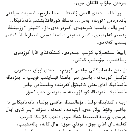
بىردەن جاۋاپ قاتقان جوق.
- ورتاشا،- دەدى الدەن ۋاقىتتا.- مىنا تاريح، ادەبيەت سياقتى
پاندەردەن ءتورت، بەس... مەنىڭ شورقاقتايتىنىم ماتەماتيكا...
ءبىر پالە، باسىما كىرمەيدى. كىرەر ەدى-اۋ، ءتىپتى ءوزىمنىڭ
وقىعىم كەلمەيدى، ءبىر ەسەپتى اياعىنا دەيىن شىعارعانشا ءىشىم
پىسىپ كەتەدى.
رابيعا سىڭعىرلاپ كۇلىپ جىبەردى. كىشكەنتاي قارا كوزدەرى
ويناقشىپ، جۇمىلىپ كەتتى.
ال مەن ماتەماتيكانى جاقسى كورەم،- دەدى اپپاق تىستەرىن
تۇگسل كورسەتە، باسىن بىر جاعىنا قيسايتىپ قويىپ.- بىزدىڭ
ماتەماتيك اعاي مەنى كانيكۋل كەزىندە وبلىستاعى جاس
ماتەماتيك-تەردىڭ كونكۋرسىنە جىبەرەمىن دەپ ءجۇر.
ارينە، كىتابىڭ بولسا، مۇعالىمىڭ جاقسى بولسا، ماتەماتيكانى دا
جاقسى وقۋعا بولار ەدى. ايتپەسە، نەمەنە، بىزگە ءبىر كارى ايەل
بەرەدى. ۇرىسقاقتىعىندا شەك جوق ەندى. كلاسكا كىرىپ
كەلسە-اق اقاي جوق، توقاي جوق: «ال كانە، پالەنشيىپ،