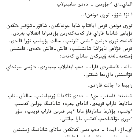
الماي-اق ءجۇرمىن - دەدى سامبىرلاپ.
ا نۋ! شۇۋ، تورى دونەن!..
تورى دونەن قوس اياقتاپ شابا جونەلگەن. شاقۇر-شۇقىر ەتكەن
تۇياعى شاناعا قاراي قار كەسەكتەرىن بۇرقىراتا اتقىلاپ بەردى.
كەنەت تورى دونەن ءىشىن تارتىپ، جالت بۇرىلىپ تۇرا قالدى.
قوس قۇلاعى نايزاشا شانشىلىپ، قالش-قالش ەتەدى. قامشىنى
ۇستەمە-لەتە ۇيىرگەن ساتاي كەنەت:
-انە، قاسقىردى قارا،- دەپ ايقايلاپ جىبەردى. داۋسى سونداي
قۋانىشتى داۋرىعا شىقتى.
رابيعا دا جالت قارادى.
شىنىندا قاسقىر، ەي! - دەدى تاڭدانا ۇرەيلەنىپ. جالتاق-تاپ
ساتايعا قاراپ قويدى. اناداي جەردە شانانىڭ جولىن كەسىپ
ءوتىپ، بۇلارعا سامارقاۋ عانا ءبىر قىرىن قاراپ قويىپ، سۇر
ءبورى بۋلكىلدەپ كەتىپ بارا جاتتى.
اي-اۋ، ايت! - دەپ ەسى كەتكەن ساتاي شانانىڭ ۇستىنەن