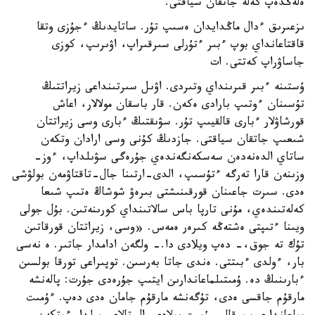
ەلەڭدەپ كەلە جاتقان سياقتى.
ىزعىرىق ءدال ماڭدايدان ەسىپ تۇر. ساتايدىڭ ءجۇزى وتقا
قاقتاعانداي بوپ ءبىر ءتۇرلى سىرقىراپ، اۋىرىپ، كوزى
جاساۋراپ كەتتى. ات
ۇستىنە ءبىر قىرىنداي وتىردى. اۋىل سىرتىنداعى زيراتتىڭ
تۇسىنان ءوتىپ بارادى ەكەن. قار باسقان مولالار، اعاش
قورشاۋلار ءبارى قالقيىپ تۇر. سۋىقتىڭ ءبارى وسى زيراتتان
شىعىپ جاتقان سياقتى. جازدىڭ كۇنى وسى ارادان وتكەن
ساتاي الدەنەدەن سەسكەنگەندەي جۇرەگى سۋىلداپ، ءوز-
وزىنەن قارا تەرگە ءتۇسىپ، الدى-ارتىنا جال-تاقتاۋمەن بولۋشى
ەدى. سىرت جاعىنان قورقىنىشتى بىرەۋ شوشاڭ ەتىپ شىعا
كەلەتىندەي، مۇنى تارپا باس سالاتىنداي كورىنەتىن. بۇل جولى
ويىنا ءتىپتى ەشتەڭە كىرەر ەمەس. «وسى، زيراتتان قورقاتىن
تۇك تە جوق،- دەپ ويلادى دا.- ولگەن ادامدار جاتىر. ە نەسى
بار، ءولدى ءبىتتى. ەندى جاتا بەرسىن. توپىراعى تورقا بولسىن
ءبارىنىڭ دە. ۇمىتىلماعاندارىن ايتىپ جۇرەدى جۇرت: پالەنشە
مارقۇم جاقسى ەدى، تۇگەنشە مارقۇم جامان ەدى دەپ. ءۇمىت