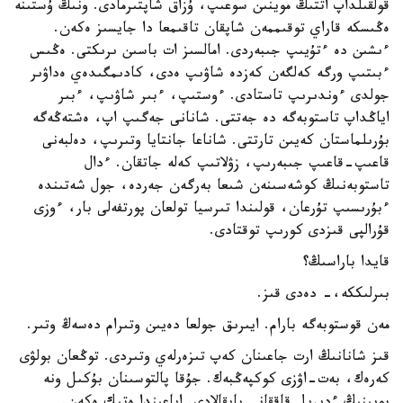
قولقىلداپ اتتىڭ موينىن سوعىپ، ۇزاق شاپتىرمادى. ونىڭ ۇستىنە
ەڭىسكە قاراي توقىممەن شاپقان تاقىمعا دا جايسىز ەكەن.
ءىشىن دە ءتۇيىپ جىبەردى. امالسىز ات باسىن ىرىكتى. ەڭىس
ءبىتىپ ورگە كەلگەن كەزدە شاۋىپ ەدى، كادىمگىدەي ەداۋىر
جولدى ءوندىرىپ تاستادى. ءوستىپ، ءبىر شاۋىپ، ءبىر
اياڭداپ تاستوبەگە دە جەتتى. شانانى جەگىپ اپ، ەشتەڭەگە
بۇرىلماستان كەيىن تارتتى. شاناعا جانتايا وتىرىپ، دەلبەنى
قاعىپ-قاعىپ جىبەرىپ، زۋلاتىپ كەلە جاتقان. ءدال
تاستوبەنىڭ كوشەسىنەن شىعا بەرگەن جەردە، جول شەتىندە
ءبۇرىسىپ تۇرعان، قولىندا تىرسيا تولعان پورتفەلى بار، ءوزى
قۇرالپى قىزدى كورىپ توقتادى.
قايدا باراسىڭ؟
بىرلىككە،- دەدى قىز.
مەن قوستوبەگە بارام. ايىرىق جولعا دەيىن وتىرام دەسەڭ وتىر.
قىز شانانىڭ ارت جاعىنان كەپ تىزەرلەي وتىردى. توڭعان بولۋى
كەرەك، بەت-اۋزى كوكپەڭبەك. جۇقا پالتوسىنان بۇكىل ونە