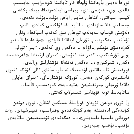
قوراعا دەيىن بارعانشا ۇلپەك قار تابانىنا شودىرايىپ جابىسىپ
قالدى. وي، قىزىعى-اي، پيماسى ايەلدەردىڭ بيىك وكشەلى
كيىمى سياقتى. اتتاعان سايىن اياعى بۇلت-بۇلت ەتەدى،
جىعىلىپ قالا جازدادى. ساتايدىڭ كۇلكىسى كەلدى. الىپ
ەلەۋىش قۇساپ سەبەلەپ تۇرعان سۇر كەنەپ اسپانعا، ونان
تۇمانتىپ مەڭىرەيىپ تۇرعان اينالاعا قارادى. «مۇندايدا قاسقىر
كەزدەسۋى مۇمكىن-اۋ!» - دەگەن وي كەلدى. ءبىر ءتۇرلى
بويى تۇرشىگىپ، ءدىر ەتە ءتۇستى. ءبىراق ارتىنشا «كەزدەسسە
ەكەن، شىركىن»،- دەگەن تەنتەك قۇشتارلىق ورالدى.
قورقىنىش تا، بالالىق اۋەستىك تە بار. ساتاي ءالى كۇنگە ءتىرى
قاسقىردى كورگەن ەمەس. كورۋگە قۇشتار-اق. ءبىراق جاپان
دالادا ۇرەيلى جىرتقىشپەن بەتپە-بەت كەزدەسىپ قالسا...
ساتايدىڭ توبە قۇيقاسى شىمىرلاپ كەتتى.
ول تورى دونەن تۇرعان قورانىڭ ەسىگىن اشقان. تورى دونەن
كۇندەگى ادەتىنشە جەم كۇتكەندەي وقىرانىپ، تىپىرشيدى. «ات
دوربانى باسىما ىلسەيشى»،- دەگەندەي تۇمسىعىمەن ساتايدى
نۇقىپ-نۇقىپ جىبەردى.