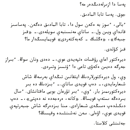
پەسا دا ازىرلەدىڭدەر مە؟
جوق. پەسا تابا المادىق.
ءبالى، ءسوز بە ەكەن سول دا، تابا المادىق دەگەن. پەساسىز
قانداي ويىن ول.- ساتاي مەنسىنبەي سويلەدى.- «قىز
جىبەك»، «ەڭلىك - كەبەكتەردى» قويمايسىڭدار ما؟
قىز كۇلدى.
ديرەكتور اعاي رۇقسات ەتپەيدى عوي،- دەدى ونان سوڭ. ءبىراز
جەرگە دەيىن ەكەۋى تاعى دا ءۇنسىز وتىردى.
وي، ول ديرەكتورلاردىڭ ايتقانىن تىڭداي بەرسەڭ شاش
شىعارمايدى،- دەپ قويدى ساتاي.- ءبىزدىڭ دە بىر
ديرەكتورىمىز بار. ءوي، ءبىر تۇرعان بويى ماقتانشاق. ءسال
بىردەڭە ىستەپ قويساڭ. «كانە، ەرەجەدە نە دەپتى»،- دەپ
دىكىلدەپ ەسىڭدى شىعارادى. مىنا بىزدەرگە شاش جىبەرتپەي
قويدى عوي، اۋەلى. سەن نەشىنشىدە وقيسىڭ؟
جەتىنشى كلاستا.