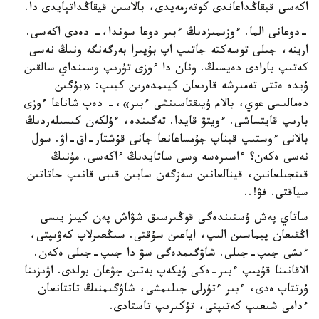
اكەسى قيقاڭداعاندى كوتەرمەيدى، بالاسىن قيقاڭداتپايدى دا.
-دوعانى الما. ءوزىمىزدىڭ ءبىر دوعا سوندا،- دەدى اكەسى.
ارينە، جىلى توسەكتە جاتىپ اپ بۇيىرا بەرگەنگە ونىڭ نەسى
كەتىپ بارادى دەيسىڭ. ونان دا ءوزى تۇرىپ وسىنداي سالقىن
ۇيدە ەتتى تەمىرشە قارىعان كيىمدەرىن كيىپ: «بۇگىن
دەمالىسى عوي، بالام ۇيىقتاسىنشى ءبىر»،- دەپ شاناعا ءوزى
بارىپ قايتساشى. ءويتۋ قايدا. تەگىندە، ءۇلكەن كىسىلەردىڭ
بالانى ءوستىپ قيناپ جۇمساعانعا جانى قۇشتار-اق-اۋ. سول
نەسى ەكەن؟ ءاسىرەسە وسى ساتايدىڭ ءاكەسى. مۇنىڭ
قىنجىلعانىن، قينالعانىن سەزگەن سايىن قىبى قانىپ جاتاتىن
سياقتى. فۋ!..
ساتاي پەش ۇستىندەگى قوڭىرسىق شۋاش پەن كيىز يىسى
اڭقىعان پيماسىن الىپ، اياعىن سۇقتى. سىڭعىرلاپ كەۋىپتى،
ءىشى جىپ-جىلى. شاۋگىمدەگى سۋ دا جىپ-جىلى ەكەن.
الاقانىنا قۇيىپ ءبىر-ەكى ۇيكەپ بەتىن جۋعان بولدى. اۋىزىنا
ۇرتتاپ ەدى، ءبىر ءتۇرلى جىلىمشى، شاۋگىمنىڭ تاتتانعان
ءدامى شىعىپ كەتىپتى، تۇكىرىپ تاستادى.