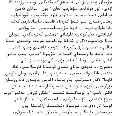
جۇمساق ۇنمەن بۇعان نە ىستەۋ كەرەكتىگىن تۇسىندىرۋدە: ەڭ
اۋەلى، تور دونەندى سۋعارىپ العان ءجون، سونان كەيىن
قوراداعى قامىت-سايمان-داردى قارعا تيگىزبەي، شۇبالتپاي،
رەت-رەتىمەن الىپ شىعۋ كەرەك؛ قامىت-سايمانداردى كەشە
عانا مايلاپ قويعان، قارعا سۇيرەتىلمە-سىن، سۋ بولادى؛
ايتپاقشى، بەل كوتەرمە تارتپانى ءۇمىتىپ كەتپە-گەي، سونان
سوڭ «تاستوبەدەگى» شاناعا جەتكەنشە تەرلىك توقىمدى استىنا
سالىپ، ءمىنىپ بارۋى كەرەك، ايتپەسە تاقىمىن ويىپ الادى...
تاعى باسقا دا وسىنداي اقىلدارىن شۇبىرتا ءتىزىپ ايتىپ جاتىر،
ايتىپ جاتىر. «ويىلسا تاقىم وزىمدىكى عوي، سىزدىكى
ەمەس»،- دەيدى ساتاي ىشتەي قياستانا قارسىلاسىپ. تەك
ىشتەي عانا سولاي دەيدى، ەستىرتىپ ايتا المايدى. وعان دارمەن
قايدا؟ ەگەر ەستىرتىپ ايتار بولسا، اكەسى جايىمەن عانا ورنىنان
تۇرار ەدى، كوزى شاراسىنان شىعىپ كارلەنە شاتىناپ، قالش-
قالش ەتىپ ءوز توسەگىنىڭ تۇسىندا ءىلۋلى تۇرعان سەگىز ءورىم
دىراۋ قامشىنى اناۋ سىڭىرلەرى بىلەمدەنگەن داپ-داۋ قاتتى
قولىنا الار ەدى دە، سونسوڭ ەشكىمنىڭ اراشاسشا جول
بەرمەستەن مۇنىڭ پارە-پارەسىن شىعارار ەدى. ءيا، سولاي،