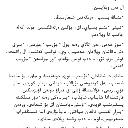
ال مەن ويلايمىن.
ءىشىڭ پىسىپ، ەرىگەتىن شىعارسىڭ.
ءتىپتى ءىشىم پىسپاي-اق، بۇگىن ەرتەڭگىسىن جولدا كەلە
جاتىپ تا ويلادىم.
ءسوز ەمەس. مەن تالاي رەت جول ءجۇرىپ ءجۇرمىن، ءبىراق
ەش-قاشان ويلاعان ەمەسپىن. وي، توڭىپ كەتتىم، ال راقمەت،
قوش بوپ تۇر،- دەپ قولىن بۇلعاپ ءوز جولىمەن ءجۇرىپ
كەتتى.
ساتاي دا شانادان ءتۇسىپ، تورى دونەننىڭ و جاق، بۇ جاعىنا
شىعىپ، بەل كوتەرمەنى تۋرالاپ، دوعانى ىرعاپ كوردى. جال-
قۇي-رىعى، قۇلاعىنىڭ ۇشى اق قىراۋ دونەن اۋىزدىگىن
قارشىلداتا شايناپ-شايناپ، ءبىر-ەكى رەت ءدۇر سىلكىنە
پىسقىرىنىپ قويدى. ءۇستى-باسىنان اق بۋ شىعادى. وردەن
ءبىراز القىنىپ قالعان سياقتى. «جانۋاردى اسا قىسىڭقىراپ
جىبەرىپپىن-اۋ»،- دەپ وكىنە ويلادى ساتاي.