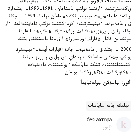
مةملةكةتتئك فيلارمونياسئنئث مةملةكةتتئك سيمفونيالئق
وركةسترئنئث ءارتئسئ بولئپ باستاعان. 1991-1993- جئلدارئ
ارالئعئندا مادةنيةت مينيسترلئگئندة مامان بولدئ. 1993 - جئلئ
ق ر مادةنيةت ءمينيسترئنئث كومةكشئسئ بولئپ تاعايئندالدئ. ءار
جئلدارئ ق ر پرةزيدةنتئنئث وركةسترئندة قئزمةت اتقاردئ.
سونئمةن قاتار «قازاق اؤةندةرئ» ا ق-نا باسشئلئق ةتتئ.
2006 - جئلئ ق ر مادةنيةت جانة اقپارات أيسة-ءمينيسترئ
بولئپ جذمئس جاسادئ. سونداي-اق ول ق ر پرةزيدةنتئ
اكئمشئلئگئنئث ئشكئ ساياسات ءبولئمئنئث مادةنيةت
سةكتورئنئث مةثگةرؤشئسئ بولعان.
اأتور: جاسذلان جولدئبايةأ
بيلىك جانە ساياسات
без автора
اۆتور