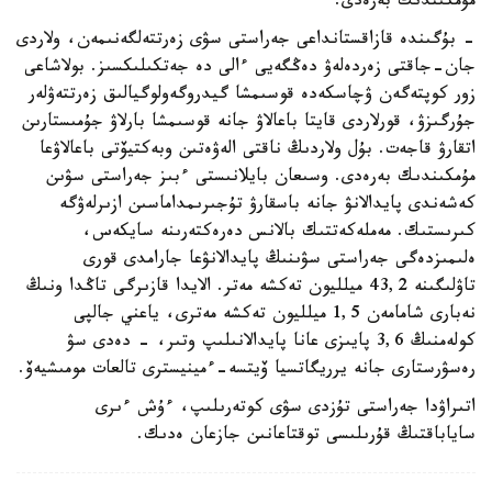
مۇمكىندىك بەرەدى.
- بۇگىندە قازاقستانداعى جەراستى سۋى زەرتتەلگەنىمەن، ولاردى
جان-جاقتى زەردەلەۋ دەڭگەيى ءالى دە جەتكىلىكسىز. بولاشاعى
زور كوپتەگەن ۋچاسكەدە قوسىمشا گيدروگەولوگيالىق زەرتتەۋلەر
جۇرگىزۋ، قورلاردى قايتا باعالاۋ جانە قوسىمشا بارلاۋ جۇمىستارىن
اتقارۋ قاجەت. بۇل ولاردىڭ ناقتى الەۋەتىن وبەكتيۆتى باعالاۋعا
مۇمكىندىك بەرەدى. وسىعان بايلانىستى ءبىز جەراستى سۋىن
كەشەندى پايدالانۋ جانە باسقارۋ تۇجىرىمداماسىن ازىرلەۋگە
كىرىستىك. مەملەكەتتىك بالانس دەرەكتەرىنە سايكەس،
ەلىمىزدەگى جەراستى سۋىنىڭ پايدالانۋعا جارامدى قورى
تاۋلىگىنە 43,2 ميلليون تەكشە مەتر. الايدا قازىرگى تاڭدا ونىڭ
نەبارى شامامەن 1,5 ميلليون تەكشە مەترى، ياعني جالپى
كولەمنىڭ 3,6 پايىزى عانا پايدالانىلىپ وتىر، - دەدى سۋ
رەسۋرستارى جانە يرريگاتسيا ۆيتسە-ءمينيسترى تالعات مومىشيەۆ.
اتىراۋدا جەراستى تۇزدى سۋى كوتەرىلىپ، ءۇش ءىرى
ساياباقتىڭ قۇرىلىسى توقتاعانىن جازعان ەدىك.