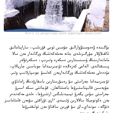
Фото: Су ресурстары және ирригация министрлігі
بۇگىندە ۆەدومستۆوارالىق جۇمىس توبى قۇرىلىپ، ساراپتامالىق
تالقىلاۋلار جۇرگىزىلدى جانە مەملەكەتتىك ورگاندار مەن سالا
ماماندارىنىڭ ۇسىنىستارىن ەسكەرە وتىرىپ، ەسكەرتۋلەر
پىسىقتالدى. الداعى كەزەڭدە تۇجىرىمداما جوباسىن جاريالاپ،
مۇددەلى مەملەكەتتىك ورگاندارمەن كەلىسۋ جوسپارلانىپ وتىر.
تۇجىرىمداما جەراستى سۋ رەسۋرستارىن باسقارۋدىڭ زاماناۋي
جۇيەسىن قالىپتاستىرۋعا باعىتتالعان. قۇجاتتى ىسكە اسىرۋ
جەراستى سۋىن يگەرۋ تيىمدىلىگىن ارتتىرۋعا، ەلدى مەكەندەر
مەن ەكونوميكا سالالارىن ۇتىمدى ءارى تۇراقتى سۋمەن قامتاماسىز
ەتۋگە، سونداي-اق سۋ قورىن ساقتاۋ مەن تولىقتىرۋعا