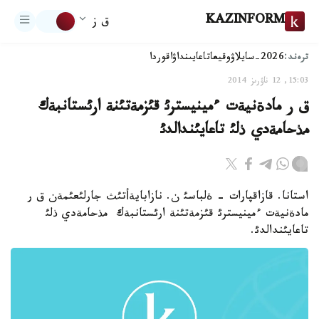
KAZINFORM
ق ز
ترەند:
2026-سايلاۋ
وقيعا
تاعايىنداۋ
اقوردا
15:03, 12 ناۋرىز 2014
ق ر مادةنيةت ءمينيسترئ قئزمةتئنة ارئستانبةك
مذحامةدي ذلئ تاعايئندالدئ
استانا. قازاقپارات - ةلباسئ ن. نازابايةأتئث جارلئعئمةن ق ر
مادةنيةت ءمينيسترئ قئزمةتئنة ارئستانبةك مذحامةدي ذلئ
تاعايئندالدئ.