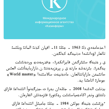
ا.مذحامةدي ذلئ 1963 - جئلئ 11- اقپان كذنئ الماتئ وبلئسئ
تالعار اؤدانئندا دذنيةگة كةلگةن.
ق ر ةثبةك سئثئرگةن قايراتكةرئ، «قذرمةت» وردةنئنئث
يةگةرئ. بئرنةشة مارتة ق ر پرةزيدةنتئ ن.نازاربايةأتئث العئس
حاتئمةن ماراپاتتالعان. مادةنيةت سالاسئندا «World master»
جوعارئ اتاعئنا ية.
بذنئث الدئندا 2008 - جئلدان بةرئ ت.جذرگةنوأ اتئنداعئ قازاق
ذلتتئق ونةر اكادةمياسئنئث رةكتورئ قئزمةتئن اتقارعان.
ءوزئنئث ةثبةك جولئن 1984 - جئلئ جامبئل اتئنداعئ قازاق