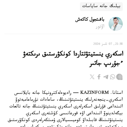
بيلىك جانە ساياسات
باقىتجول كاكەش
اۆتور
21:58, 07 تامىز 2026
اسكەري ينستيتۋتتاردا كونكۋرستىق ىرىكتەۋ
ءجۇرىپ جاتىر
استانا. KAZINFORM — راديوەلەكترونيكا جانە بايلانىس
اسكەري-ينجەنەرلىك ينستيتۋتىنىڭ، ساعادات نۇرماعامبەتوۆ
اتىنداعى قۇرلىق اسكەرلەرى اسكەري ينستيتۋتىنىڭ جانە تالعات
بيگەلدينوۆ اتىنداعى اۋە قورعانىسى كۇشتەرى اسكەري
ينستيتۋتىنىڭ قابىلداۋ كوميسسيالارى ۇمىتكەرلەردى كونكۋرستىق