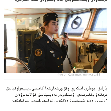
ىرىكتەۋدى ۇيىمداستىرۋدى جانە وتكىزۋدى ىسكە اسىرادى.
Фото: Қорғаныс министрлігі
بارلىق جوعارى اسكەري وقۋ ورىندارىندا كاسىبي-پسيحولوگيالىق
ىرىكتەۋ وتكىزىلدى. ۇمىتكەرلەر مەديسينالىق كۋالاندىرۋدان
ءوتىپ، دەنە شىنىقتىرۋ دەڭگەيى تەكسەرىلەدى. جەكەلەگەن
ماماندىقتار بويىنشا ۇمىتكەرلەر ءتۇسۋ ەمتيحاندارىن تاپسىرادى.