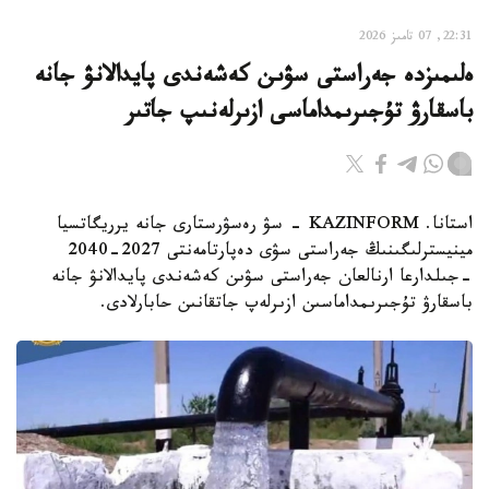
22:31, 07 تامىز 2026
ەلىمىزدە جەراستى سۋىن كەشەندى پايدالانۋ جانە
باسقارۋ تۇجىرىمداماسى ازىرلەنىپ جاتىر
استانا. KAZINFORM - سۋ رەسۋرستارى جانە يرريگاتسيا
مينيسترلىگىنىڭ جەراستى سۋى دەپارتامەنتى 2027-2040
-جىلدارعا ارنالعان جەراستى سۋىن كەشەندى پايدالانۋ جانە
باسقارۋ تۇجىرىمداماسىن ازىرلەپ جاتقانىن حابارلادى.