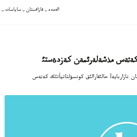
الەمدە
قازاقستان
ساياسات
ت
ك كةثةس مذشةلةرئمةن كةزدةستئ
ن نازاربايةأ حالئقارالئق كونسؤلتاتيأتئك كةثةس