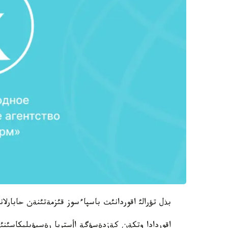
بذل تؤرالئ اقوردانئث باسپاءسوز قئزمةتئنةن حابارلان
اقوردادا وتكةن كةزدةسؤگة اأستريا رةسپؤبليكاسئنئ