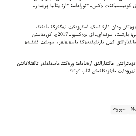
 كوميسسيانئث ةكس-ءتوراعاسئ ءارئ يتاليا پرةمةر-
لةؤةتئن ودان ءارئ ئسكة اسئرؤدئث نةگئزگئ باعئتئ،
رةسپؤبليكانئث حالئقارالئق باستامالارئن جذزةگة اسئرؤ بارئسئ، سونداي-اق «ةكسپو-2017» كورمةسئن
حالئقارالئق كذن تارتئبئندةگئ ماسةلةلةر، سونئث ئشئندة
راتئن حالئقارالئق ارةناداعئ وزةكتئ ماسةلةلةر تالقئلاناتئن
رؤدئث ماثئزدئلئعئن اتاپ ءوتتئ.
Мә
سپورت