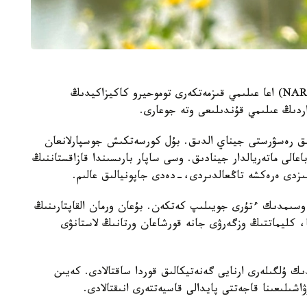
جاپونيانىڭ ۇلتتىق اگرارلىق زەرتتەۋلەر ۇيىمىنىڭ (NARO) اعا عىلىمي قىزمەتكەرى توموحيرو كاكيزاكيدىڭ
داردىڭ عىلىمي قۇندىلىعى وتە جوعارى.
 ءبىز 50 قۇندى گەنەتيكالىق رەسۋرستى جيناي الدىق. بۇل كورسەتكىش جوسپارلانعان
اعالى ماتەريالدار جينادىق. وسى ساپار بارىسىندا قازاقستاننىڭ
ىزدى ەرەكشە تاڭعالدىردى،-دەدى جاپونيالىق عالىم.
اسىردا الەمدە 600 دەن استام وسىمدىك ءتۇرى جويىلىپ كەتكەن. بۇعان ورمان القاپتارىنىڭ
، كليماتتىڭ وزگەرۋى جانە قورشاعان ورتانىڭ لاستانۋى
ك ۇلگىلەرى ارنايى گەنەتيكالىق قوردا ساقتالادى. كەيىن
ىلىعىنا قاجەتتى پايدالى قاسيەتتەرى انىقتالادى.