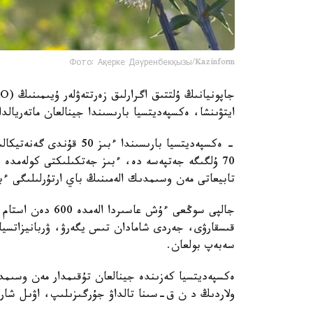
Фото: Ақерке Дәуренбекқызы/Kazinform
ايتۋىنشا، ەكسپەديتسيا بارىسىندا جينالعان ماتەريال
- ەكسپەديتسيا بارىسىندا
70 ۇلگىگە جەتپەسە دە، ءبىز جەتكىلىكتى كولەمدە ب
تابيعاتى مەن وسىمدىك الەمىنىڭ باي ارتۇرلىلىگى ءب
جالپى سوڭعى ءۇش ع
قىسقارۋى، جەردى شامادان تىس يگەرۋ، ۋربانيزاتسيا
سەبەپ بولعان.
ەكسپەديتسيا كەزىندە جينالعان تۇقىمدار مەن وسىمدى
ولاردىڭ د ن ق-سىنا تالداۋ جۇرگىزىلىپ، اۋىل شارۋاش