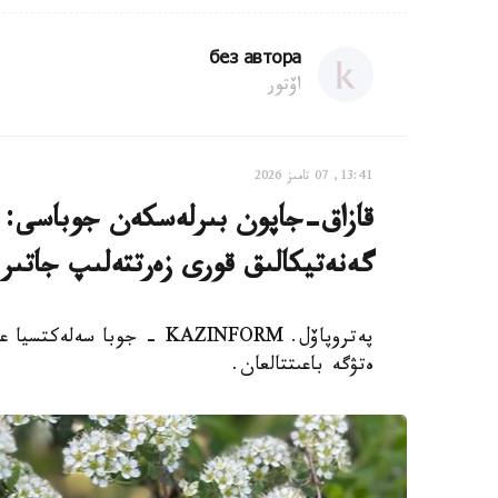
без автора
اۆتور
13:41, 07 تامىز 2026
قازاق-جاپون بىرلەسكەن جوباسى: ە
گەنەتيكالىق قورى زەرتتەلىپ جاتىر
پەتروپاۆل. KAZINFORM - جوب
ەتۋگە باعىتتالعان.