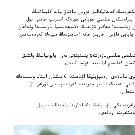
كتەرىنىڭ گەنەتيكالىق قورىن ساقتاۋ جانە كليماتتىڭ
ا بىرلەسكەن عىلىمي جوبانى جۇزەگە اسىرىپ جاتىر. بۇل
ن وبلىسىندا سەگىز كۇندىك ەكسپەديتسيا بارىسىندا ونداعان
جابايى قاۋىن، قاربىز جانە ءسابىزدىڭ سيرەك كەزدەسەتىن
ىلىعى عىلىمي-زەرتتەۋ ينستيتۋتى مەن جاپونيانىڭ ۇلتتىق
قازاقستان وسىمدىكتەر دۇنيەسىنە باي ەلدەردىڭ ءبىرى سانالادى. رەسپۋبليكا اۋماعىندا 6 مىڭنان استام وسىمدىك
- ەندەميك، ياعني الەمنىڭ ەشبىر جەرىندە كەزدەسپەيتىن تۇرلەر. ال
ەرىندەگى باۋ-باقشا داقىلدارىنا باعىتتالسا، بيىل
كتەرىنە ارنالدى.