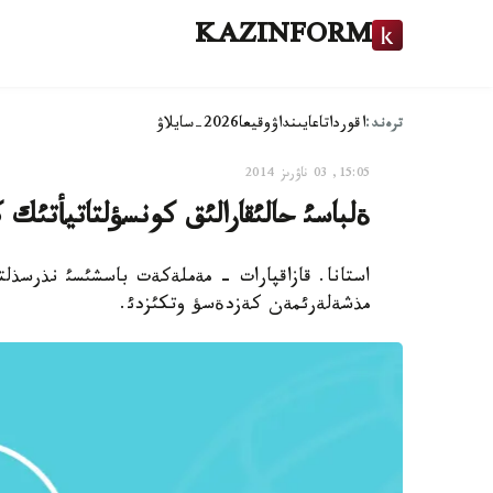
KAZINFORM
ترەند:
اقوردا
تاعايىنداۋ
وقيعا
2026-سايلاۋ
15:05, 03 ناۋرىز 2014
ةلباسئ حالئقارالئق كونسؤلتاتيأتئ
استانا. قازاقپارات - مةملةكةت باسشئسئ نذرسذلتا
مذشةلةرئمةن كةزدةسؤ وتكئزدئ.