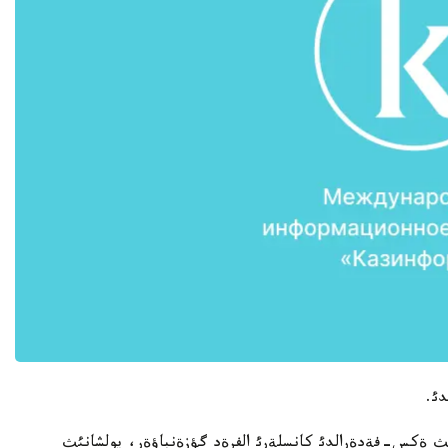
دئ.
ث ةكس-فةدةرالدئ كانسلةرئ الفرةد گؤزةنباؤةر، پولشانئث