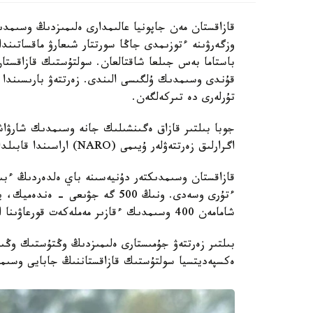
قازاقستان مەن جاپونيا عالىمدارى ەلىمىزدىڭ وسىمدى
وزگەرۋىنە ءتوزىمدى جاڭا سورتتار شىعارۋ ماقساتىند
باستاما بەس جىلعا شاقتالعان. سولتۇستىك قازاقستا
قۇندى وسىمدىك ۇلگىسى الىندى. زەرتتەۋ بارىسىندا 
تۇرلەرى دە تىركەلگەن.
جوبا بىلتىر قازاق ەگىنشىلىك جانە وسىمدىك شارۋاش
اگرارلىق زەرتتەۋلەر ۇيىمى (NARO) اراسىندا قابىلدانعان كەلىسىم اياسىندا قولعا الىندى.
ءتۇرى وسەدى. ونىڭ 500 گە جۋىعى 
شامامەن 400 وسىمدىك ءقازىر مەملەكەت قورعاۋىنا الىنعان.
بىلتىر زەرتتەۋ جۇمىستارى ەلىمىزدىڭ وڭتۇستىك وڭىرل
ەكسپەديتسيا سولتۇستىك قازاقستاننىڭ جابايى وسىمدى