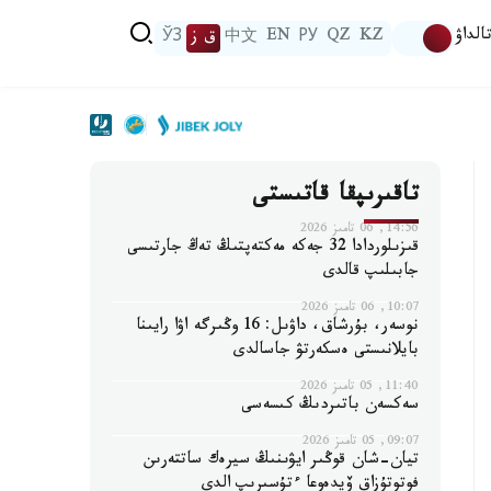
الداۋ
KZ
QZ
РУ
EN
中文
ق ز
ЎЗ
تاقىرىپقا قاتىستى
14:56, 06 تامىز 2026
قىزىلوردادا 32 جەكە مەكتەپتىڭ تەڭ جارتىسى
جابىلىپ قالدى
10:07, 06 تامىز 2026
نوسەر، بۇرشاق، داۋىل: 16 وڭىرگە اۋا رايىنا
بايلانىستى ەسكەرتۋ جاسالدى
11:40, 05 تامىز 2026
سەكسەن باتىردىڭ كىسەسى
09:07, 05 تامىز 2026
تيان-شان قوڭىر ايۋىنىڭ سيرەك ساتتەرىن
فوتوتۇزاق ۆيدەوعا ءتۇسىرىپ الدى