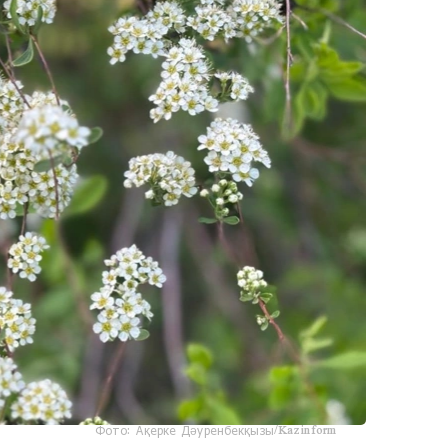
Фото: Ақерке Дәуренбекқызы/Kazinform