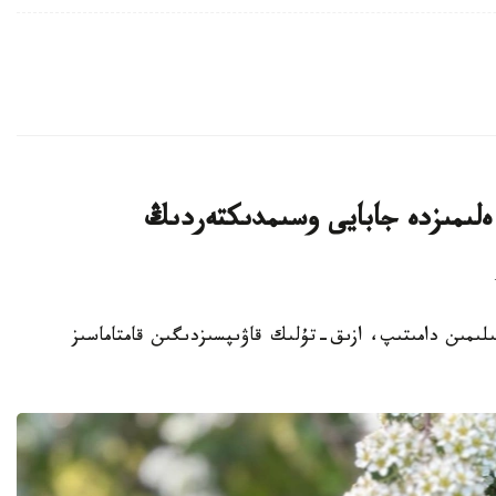
لىمىزدە جابايى وسىمدىكتەردىڭ
ا سەلەكتسيا عىلىمىن دامىتىپ، ازىق-تۇلىك قاۋىپسىزدىگىن قامتاماسىز