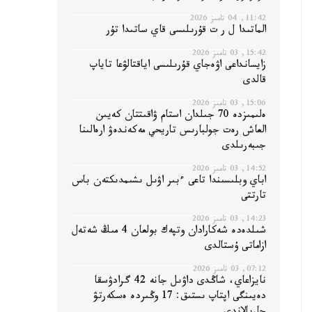
11:42, 04 تامىز 2026
الماتىدا ل ر ت قۇرىلىسى قاي ساتىدا تۇر
15:42, 03 تامىز 2026
زايسانداعى اۋەجاي قۇرىلىسى اياقتالۋعا تاياپ
قالدى
15:06, 03 تامىز 2026
ەلىمىزدە 70 جىلدان استام ۋاقىتتان كەيىن
العاش رەت جولبارىس تاريحي مەكەندەۋ ارەالىنا
جىبەرىلدى
14:52, 03 تامىز 2026
اباي وبلىسىندا تاعى ءبىر اۋىل ىشىمدىكتەن باس
تارتتى
14:23, 03 تامىز 2026
شىلدەدە شەكارادان وتپەك بولعان 4 مىڭ شەتەل
ازاماتى ۇستالدى
07:12, 03 تامىز 2026
نايزاعاي، شاڭدى داۋىل جانە 42 گرادۋسقا
دەيىنگى اپتاپ ىستىق: 17 وڭىردە ەسكەرتۋ