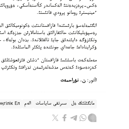
ةكس-پرةزيدةنتئ الةكساندر كأاسنةأسكي، ةؤروپالئق
ءمينيسترئ رومانو پرودي قاتئستئ.
اثگئمةلةسؤ بارئسئندا قازاقستاننئث ةكونوميكالئق ا
وتكئزؤگة دايئندئق جايئ تالقئلاندئ. بذدان بولةك، 
ؤكرايناداعئ جاعداي جونئندة پئكئر الماسئلدئ.
مةملةكةت باسشئسئ قازاقستان ءذشئن قئزئعؤشئلئق تؤدئ
كةزدةسؤدئ كةثةس مذشةلةرئمةن تذراقتئ وتكئزئپ تذ
اأتور:
ن. نؤراحمةت
سىرتقى ساياسات
الەم
ңгілік Ел
ماثگئلئك ةل