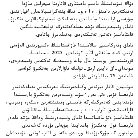
ەۇاك قىزمەتىنىڭ باسىم باعىتتارى قاتارىنا سيفرلىق ساۋدا
تەتىكتەرىن دامىتۋ، ە ا ە و- نىڭ ينتەگراتسيالانعان اقپاراتتىق
جۇيەسى اياسىندا جاساندى ينتەللەكت تەحنولوگيالارىن ەنگىزۋ،
تاماق ونىمدەرىنىڭ مۇشە مەملەكەتتەرگە قولجەتىمدىلىگىن
قامتاماسىز ەتەتىن تەتىكتەردى جەتىلدىرۋ جاتادى.
تاماق ونەركاسىبى سالاسىندا قازاقستاننىڭ ەكسپورتتىق الەۋەتى
ارتىپ كەلە جاتقانى اتاپ ءوتىلدى. 2025 -جىلدىڭ
قورىتىندىسى بويىنشا مال جانە وسىمدىك تەكتەس ونىمدەردى،
سونداي-اق دايىن ازىق-تۇلىك تاۋارلارىن جەتكىزۋ كولەمى
شامامەن $7 ميللياردتى قۇرادى.
سونىمەن قاتار بيزنەس وكىلدەرىنىڭ سەرىكتەس مەملەكەتتەر
نارىعىنا قۇس ەتى مەن ءسۇت ونىمدەرىن جەتكىزۋ بارىسىندا
تۋىندايتىن كەدەرگىلەرگە قاتىستى وتىنىشتەرىن ەسكەرە وتىرىپ،
قازاقستاندىق تاراپ ە ا ە و مىندەتتەمەلەرىنىڭ ساقتالۋىن
قامتاماسىز ەتۋ ماقساتىندا تاماق ونىمدەرىنىڭ وداققا مۇشە ەلدەر
نارىعىنا قول جەتكىزۋ جاعدايىنا جۇيەلى تۇردە كەشەندى
مونيتورينگ جۇرگىزۋدىڭ ورىندى ەكەنىن اتاپ ءوتتى. تۋىنداعان