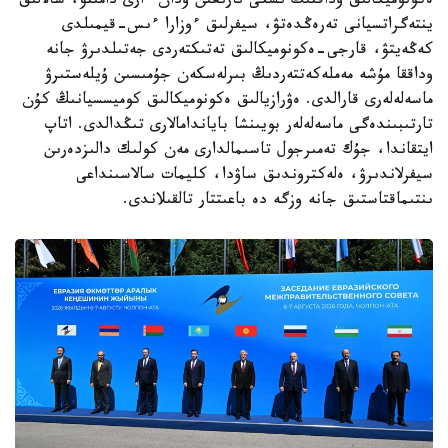
ەكونوميكالىق وداقتىڭ ىشكى نارىعىن ودان ءارى دامىتۋ، سالالىق
ينتەگراتسيانى تەرەڭدەتۋ، سيفرلىق ءوزارا ءىس-قيمىلدى
كەڭەيتۋ، قارجى-ەكونوميكالىق تەتىكتەردى جەتىلدىرۋ جانە
وداققا مۇشە مەملەكەتتەردىڭ بىرلەسكەن جۇمىسىن ۇيلەستىرۋ
ماسەلەلەرى قارالدى. ەۋرازيالىق ەكونوميكالىق كوميسسيانىڭ كۇن
تارتىبىندەگى ماسەلەلەر بويىنشا باياندامالارى تىڭدالدى. اتاپ
ايتقاندا، جۇك تەمىرجول تاسىمالدارى مەن كولىك دالىزدەرىن
سيفرلاندىرۋ، ەلەكتروندىق ساۋدا، كليمات سالاسىنداعى
ىنتىماقتاستىق جانە وزگە دە باعىتتار تالقىلاندى.