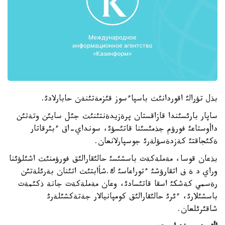
بذل تؤرالئ اقوردانئث باسپاءسوز قئزمةتئنةن حابارلادئ.
ساپار بارئسئندا قازاقستان پرةزيدةنتئنئث جئل سايئن وتةتئن
داأوستاعئ فورؤم جذمئسئنا قاتئسؤئ، سونداي-اق ءبئرقاتار
ةكئجاقتئ كةزدةسؤلةرئ جوسپارلانعان.
بذعان قوسا، مةملةكةت باسشئسئ حالئقارالئق فورؤمنئث اشئلؤئنا
وراي د ة ف اتقارؤشئ ءتوراعاسئ ك.شأابتئث اتئنان بةرئلةتئن
رةسمي كةشكئ اسقا قاتئسادئ، وعان مةملةكةت جانة ذكئمةت
باسشئلارئ، ءئرئ حالئقارالئق كومپانيالار جةتةكشئلةرئ
شاقئرئلعان.