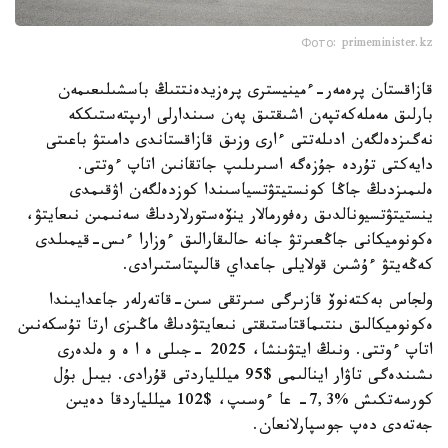
Фото: primeminister.kz
قازاقستان پرەمەر-ءمينيسترى پرەزيدەنتتىڭ باسشىلىعىمەن
بارلىق مەملەكەتپەن اشىقتىق پەن سىندارلى ارىپتەستىككە
نەگىزدەلگەن ادىلەتتى ءارى وزىق قازاقستاندى دامىتۋ باعىتى
دايەكتى تۇردە جۇزەگە اسىرىلىپ جاتقانىن اتاپ ءوتتى.
ەلىمىزدىڭ جاڭا كونستيتۋتسياسىندا كوزدەلگەن اۋقىمدى
ينستيتۋتسيونالدىق رەفورمالار ينۆەستورلاردىڭ سەنىمىن نىعايتۋ،
ەكونوميكانى جاڭعىرتۋ جانە حالىقارالىق ءوزارا ءىس-قيمىلدى
كەڭەيتۋ ءۇشىن قولايلى جاعداي قالىپتاستىرادى.
ولجاس بەكتەنوۆ قازىرگى سىرتقى سىن-قاتەرلەر جاعدايىندا
ەكونوميكالىق ىنتىماقتاستىقتى نىعايتۋدىڭ ماڭىزى ارتا تۇسكەنىن
اتاپ ءوتتى. ونىڭ ايتۋىنشا، 2025 -جىلى ە ا ە و ەلدەرى
ىشىندەگى تاۋار اينالىمى $95 ميللياردتى قۇرادى. بيىل بۇل
كورسەتكىش %7,3- عا ءوسىپ، $102 ميللياردقا دەيىن
جەتەدى دەپ جوسپارلانعان.