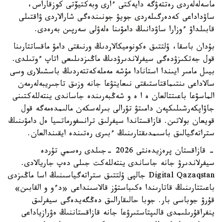
ماسەلەلەردى رەتتەۋگە دايەكتى ءارى وبەكتيۆتى كوزقاراس،
ساۋداداعى كەدەرگىلەردى جويۋ جونىندەگى شارالاردى ۋاقتىلى
قابىلداۋ ءوزارا ساۋدانىڭ دامۋىنا ەلەۋلى سەرپىن بەرەدى.
بۇدان باسقا، ۇلتتىق ەكونوميكالاردىڭ ورنىقتى دامۋ ماقساتتارىنا
قول جەتكىزۋدەگى سيفرلاندىرۋدىڭ ماڭىزدىلىعى اتاپ ءوتىلدى.
بيىل مامىر ايىندا استانادا مۇشە مەملەكەتتەردىڭ باسشىلارى وسى
سالاداعى ىنتىماقتاستىقتى نىعايتۋعا جانە وزىق تاجىريبەلەرمەن
الماسۋعا باعىتتالعان ە ا ە و شەڭبەرىندە جاساندى ينتەللەكتىنى
جاۋاپكەرشىلىكپەن دامىتۋ تۋرالى بىرلەسكەن مالىمدەمەگە قول
قويعان بولاتىن. قازاقستاندا سيفرلىق ترانسفورماتسيا ەل دامۋىنىڭ
ستراتەگيالىق باسىمدىقتارىنىڭ ءبىرى رەتىندە ايقىندالعان.
- قازاقستان پرەزيدەنتى 2026 -جىلدى رەسمي تۇردە
سيفرلاندىرۋ جانە جاساندى ينتەللەكت جىلى دەپ جاريالادى.
Digital Qazaqstan جالپى ۇلتتىق ستراتەگياسىنىڭ اسا ماڭىزدى
باعىتتارىنىڭ قاتارىندا ەكىباستۇز قالاسىنداعى «دءو و القابىن»
قۇرۋ جوباسى بار. جوبا حالىقارالىق دەڭگەيدەگى سيفرلىق
ينفراقۇرىلىمدى قالىپتاستىرۋعا جانە قازاقستاننىڭ ەۋرازياداعى