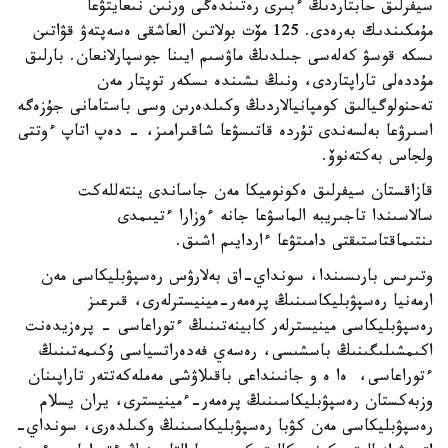
سيفرلىق حابتاردىڭ ءبىرى رەتىندەگى ورنىن نىعايتۋعا
مۇمكىندىك بەرەدى. 125 مۆت بولاتىن العاشقى ەسەپتەۋ قۋاتىن
ىسكە قوسۋ كەلەسى جىلدىڭ ماۋسىم ايىنا جوسپارلانعان. بارلىق
مۇددەلى تاراپتاردى، ونىڭ ىشىندە ىسكەر توپتار مەن
تەحنولوگيالىق كومپانيالاردىڭ وكىلدەرىن وسى باستامانى جۇزەگە
اسىرۋعا بەلسەندى تۇردە قاتىسۋعا شاقىرامىز، - دەپ اتاپ ءوتتى
ولجاس بەكتەنوۆ.
قازاقستان سيفرلىق ەكونوميكا مەن جاساندى ينتەللەكت
سالاسىندا تاجىريبە الماسۋعا جانە ءوزارا ءتيىمدى
ىنتىماقتاستىقتى دامىتۋعا ءاردايىم اشىق.
وتىرىس بارىسىندا، سونداي-اق بەلارۋس رەسپۋبليكاسى مەن
ارمەنيا رەسپۋبليكاسىنىڭ پرەمەر-مينيسترلەرى، قىرعىز
رەسپۋبليكاسى مينيسترلەر كابينەتىنىڭ ءتوراعاسى - پرەزيدەنت
اكىمشىلىگىنىڭ باسشىسى، رەسەي فەدەراتسياسى ۇكىمەتىنىڭ
ءتوراعاسى، ەا ە و جانىنداعى باقىلاۋشى مەملەكەتتەر تاراپىنان
وزبەكستان رەسپۋبليكاسىنىڭ پرەمەر-ءمينيسترى، يران يسلام
رەسپۋبليكاسى مەن كۋبا رەسپۋبليكاسىنىڭ وكىلدەرى، سونداي-