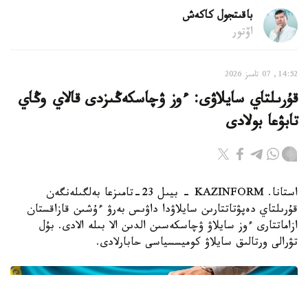
باقىتجول كاكەش
اۆتور
14:52, 07 تامىز 2026
قۇرىلتاي سايلاۋى: ءوز ۋچاسكەڭىزدى قالاي وڭاي
تابۋعا بولادى
استانا. KAZINFORM - بيىل 23-تامىزعا بەلگىلەنگەن
قۇرىلتاي دەپۋتاتتارىن سايلاۋدا داۋىس بەرۋ ءۇشىن قازاقستان
ازاماتتارى ءوز سايلاۋ ۋچاسكەسىن الدىن الا بىلە الادى. بۇل
تۋرالى ورتالىق سايلاۋ كوميسسياسى حابارلادى.