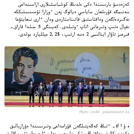
كەزەدسۋ بارىسىندا ەكى ەلدىڭ كوشباسشىلارى اراسىنداعى
سەنىمگە قۇرىلعان ساياسي ديالوگ پەن ءوزارا تۇسىنىستىككە
نەگىزدەلگەن وداقتاستىق قاتىناستاردى ودان ءارى نىعايتۋعا
ىقپال ەتىپ وتىرعانى اتاپ ءوتىلدى. كەيىنگى 5 جىلدا قازاق-
قىرعىز تاۋار اينالىمى 2 ەسە ارتىپ، $2,2 ميلليارد بولدى.
Photo credit: primeminister.kz
ە ۇ ا ك- ءتىڭ كەڭەيتىلگەن قۇرامداعى وتىرىسىندا ەۋرازيالىق