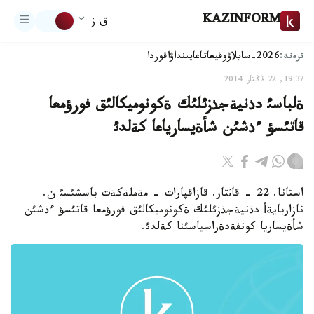
KAZINFORM
ق ز
ترەند:
2026-سايلاۋ
وقيعا
تاعايىنداۋ
اقوردا
19:37, 22 قاڭتار 2014
ةلباسئ دذنيةجذزئلئك ةكونوميكالئق فورؤمعا
قاتئسؤ ءذشئن شأةيسارياعا كةلدئ
استانا. 22 - قاثتار. قازاقپارات - مةملةكةت باسشئسئ ن.
نازاربايةأ دذنيةجذزئلئك ةكونوميكالئق فورؤمعا قاتئسؤ ءذشئن
شأةيساريا كونفةدةراسياسئنا كةلدئ.