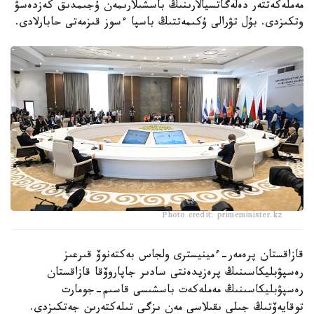
مەملەكەتتەر دەلەگاتسيالارىنىڭ باسشىلارىمەن ۇجىمدىق كەزدەسۋ
وتكىزدى. بۇل تۋرالى ۇكىمەتتىڭ باسپا ءسوز قىزمەتى حابارلادى.
Photo credit: primeminister.kz
قازاقستان پرەمەر-ءمينيسترى ولجاس بەكتەنوۆ قىرعىز
رەسپۋبليكاسىنىڭ پرەزيدەنتى سادىر جاپاروۆقا قازاقستان
رەسپۋبليكاسىنىڭ مەملەكەت باسشىسى قاسىم-جومارت
توقايەۆتىڭ جىلى ىقىلاسى مەن ىزگى تىلەكتەرىن جەتكىزدى.