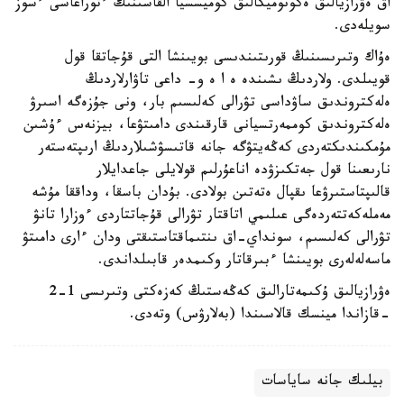
اق ەۋرازيالىق ەكونوميكالىق كوميسسيا القاسىنىڭ ءتوراعاسى ءسوز
سويلەدى.
ەۇاك وتىرىسىنىڭ قورىتىندىسى بويىنشا التى قۇجاتقا قول
قويىلدى. ولاردىڭ ىشىندە ە ا ە و- داعى تاۋارلاردىڭ
ەلەكتروندىق ساۋداسى تۋرالى كەلىسىم بار، ونى جۇزەگە اسىرۋ
ەلەكتروندىق كوممەرتسيانى قارقىندى دامىتۋعا، بيزنەس ءۇشىن
مۇمكىندىكتەردى كەڭەيتۋگە جانە قاتىسۋشىلاردىڭ ارىپتەستەر
نارىعىنا قول جەتكىزۋدە اناعۇرلىم قولايلى جاعدايلار
قالىپتاستىرۋعا ىقپال ەتەتىن بولادى. بۇدان باسقا، وداققا مۇشە
مەملەكەتتەردەگى عىلىمي اتاقتار تۋرالى قۇجاتتاردى ءوزارا تانۋ
تۋرالى كەلىسىم، سونداي-اق ىنتىماقتاستىقتى ودان ءارى دامىتۋ
ماسەلەلەرى بويىنشا ءبىرقاتار وكىمدەر قابىلداندى.
ەۋرازيالىق ۇكىمەتارالىق كەڭەستىڭ كەزەكتى وتىرىسى 1-2
-قازاندا مينسك قالاسىندا (بەلارۋس) وتەدى.
بيلىك جانە ساياسات