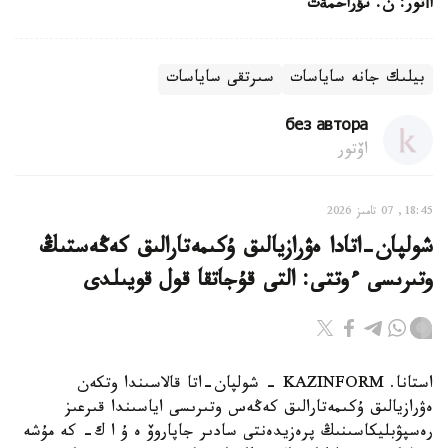
اأتور
:
ن
.
نؤراحمةت
بيلىك جانە ساياسات
سىرتقى ساياسات
без автора
اۆتور
18:45, 07 تامىز 2026
شولپان-اتادا ەۋرازيالىق ۇكىمەتارالىق كەڭەستىڭ
وتىرىسى ءوتتى: التى قۇجاتقا قول قويىلدى
استانا. KAZINFORM - شولپان-اتا قالاسىندا وتكەن
ەۋرازيالىق ۇكىمەتارالىق كەڭەس وتىرىسى اياسىندا قىرعىز
رەسپۋبليكاسىنىڭ پرەزيدەنتى سادىر جاپاروۆ ە ۇ ا ك- كە مۇشە