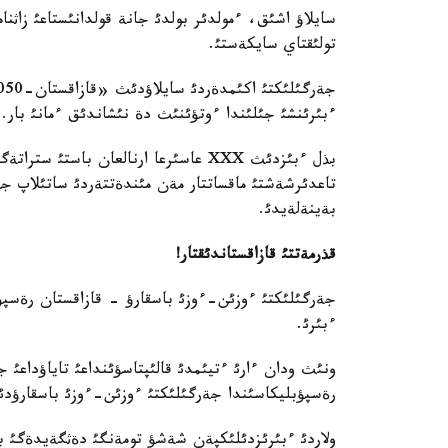
سايلاؤ اشئق، ءمولدئر بولدئ جانة قولدانئستاعئ زاثناما
تولئقتاي سايكةستئ.
ءبئرئنشئ جئلئندا ءوتؤئنئث دة نئشاندئق ءمانئ بار.
بذل ءبئزدئث XXX عاسئرعا ارنالعان باس
تاعدئرشةشتئ ماقساتتار مةن مئندةتتةردئ ساتئلاپ ج
بةينةلةيدئ.
قذرمةتتئ قازاقستاندئقتار
!
جةرگئلئكتئ ءوزئن-ءوزئ باسقارؤ - قازاقستان رةسپؤ
ءبئرئ.
ونئث ودان ءارئ ءتيئمدئ قالئپتاسؤئنداعئ تاياؤداعئ 
رةسپؤبليكاسئندا جةرگئلئكتئ ءوزئن-ءوزئ باسقارؤدئ 
ولاردئ ءبئرئزدئلئكپةن شةشؤ تومةنگئ دةثگةيدةگئ با