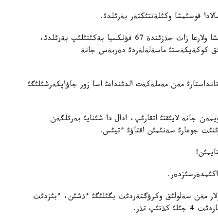
لادا قوسئمشا وكئلةتتئكتةر بةرئلدئ.
بيئلعئ جئلئ كذشئنة ةنگةن جاثارتئلعان زاثناما بويئنشا ولارعا زاث جذزئندة 67 فؤنكسيا بةكئتئلئپ بةرئلدئ،
لئق كوكةيكةستئ ماسةلةلةردئ دةربةس جانة
نداستارئ مةن مةملةكةت الدئنداعئ اسا زور جاؤاپكةرشئلئگئ
يمةن جانة لايئقتئ اتقارئپ، ادال دا شئنايئ بةرئلگةن
ئنئث جوعارئ سةنئمئن اقتاؤئ ءتيئس.
ايمئن!
اكئمدةرسئزدةر.
لولار مةن سةلولئق وكرؤگتةردئث يگئلئگئ ءذشئن، ءبئزدئث
تئپ تذر.