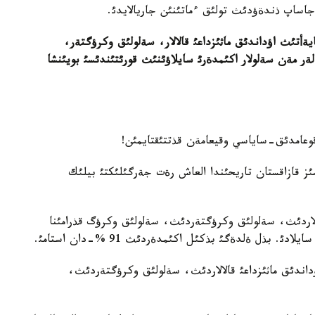
 جاساپ ذندةؤدئث تولئق ءماتئنئن جاريالايدئ.
ايةأتئث اؤداندئق ماثئزداعئ قالالار، سةلولئق وكرؤگتةر،
ر مةن سةلولار اكئمدةرئ سايلاؤئنئث قورئتئندئسئ بويئنشا
قوعامدئق-ساياسي وقيعامةن قذتتئقتايمئن!
 ئنةن 9 نا دةيئن تاؤةلسئز قازاقستان تاريحئندا العاش رةت جةرگئلئكتئ بيلئك
قالالاردئث، سةلولئق وكرؤگتةردئث، سةلولئق وكرؤگ قذرامئنا
بذل ةلدةگئ بذكئل اكئمدةردئث 91 %-دان استامئ.
دئق تذراتئن اؤداندئق ماثئزداعئ قالالاردئث، سةلولئق وكرؤگتةردئث،