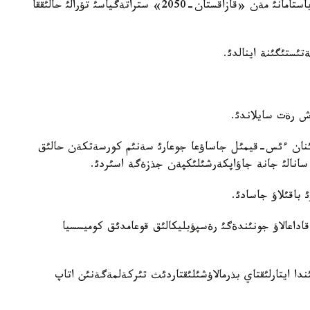
وزدةرئثئز بئلةتئندةي، وسئ سايلاؤدئ وتكئزؤ تؤرالئ باستامانئ مةن «قازاقستان-2050» ستراتةگياسئ تؤرالئ حالئققا
ئستئگئنة اينالدئ.
اش رةت سايلاندئ.
ارئنان ءئس-قيمئل جاساؤعا جوعارئ سةنئم كورسةتكةن حالئق
ة سانالئ جانة جاؤاپكةرشئلئكپةن جذزةگة اسئردئ.
 باقئلاؤ جاسادئ.
 قاداعالاؤ جونئندةگئ رةسپؤبليكالئق قوعامدئق كوميسسيا
ندا ايتارلئقتاي بذرمالاؤشئلئقتاردئث تئركةلمةگةنئن اتاپ