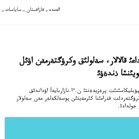
الەمدە
قازاقستان
ساياسات
ت
اعئ قالالار، سةلولئق وكرؤگتةرمةن اؤئل
ويئنشا ذندةؤئ
ن رةسپؤبليكاسئنئث پرةزيدةنتئ ن.ءا.نازاربايةأ اؤداندئق
كرؤگتةردئث قذرامئنا كئرمةيتئن پوسةلكةلةر مةن سةلولار
 جولدادئ.