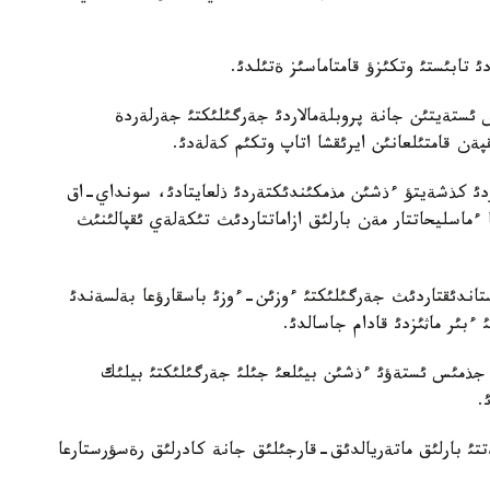
تابئستئ وتكئزؤ قامتاماسئز ةتئلدئ.
ئستةيتئن جانة پروبلةمالاردئ جةرگئلئكتئ جةرلةردة
ةن قامتئلعانئن ايرئقشا اتاپ وتكئم كةلةدئ.
اؤدئ كذشةيتؤ ءذشئن مذمكئندئكتةردئ ذلعايتادئ، سونداي-اق
 ءماسليحاتتار مةن بارلئق ازاماتتاردئث تئكةلةي ئقپالئنئث
تاندئقتاردئث جةرگئلئكتئ ءوزئن-ءوزئ باسقارؤعا بةلسةندئ
ءبئر ماثئزدئ قادام جاسالدئ.
 جذمئس ئستةؤئ ءذشئن بيئلعئ جئلئ جةرگئلئكتئ بيلئك
.
ئ بارلئق ماتةريالدئق-قارجئلئق جانة كادرلئق رةسؤرستارعا