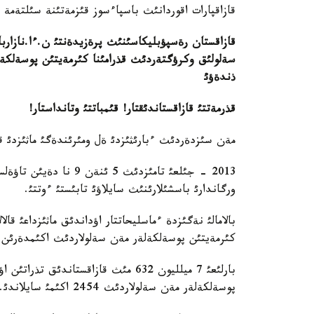
قازاقپارات اقوردانئث باسپاءسوز قئزمةتئنة سئلتةمة
قازاقستان رةسپؤبليكاسئنئث پرةزيدةنتئ ن
.
ءا
.
نازارب
سةلولئق وكرؤگتةردئث قذرامئنا كئرمةيتئن پوسةلكةلة
ذندةؤئ
قذرمةتتئ قازاقستاندئقتار
!
قئمباتتئ وتانداستار
!
مةن سئزدةردئث ءبارئثئزدئ ةل ومئرئندةگئ ماثئزدئ 
2013 - جئلعئ تامئزدئث 5
ورگاندارئ باسشئلارئنئث سايلاؤئ تابئستئ ءوتتئ.
بالامالئ نةگئزدة ءماسليحاتتار اؤداندئق ماثئزداعئ 
كئرمةيتئن پوسةلكةلةر مةن سةلولاردئث اكئمدةرئن سايلادئ. 
بارلئعئ 7 ميلليون 632 مئث قازاقستان
پوسةلكةلةر مةن سةلولاردئث 2454 اكئمئ سايلاندئ.