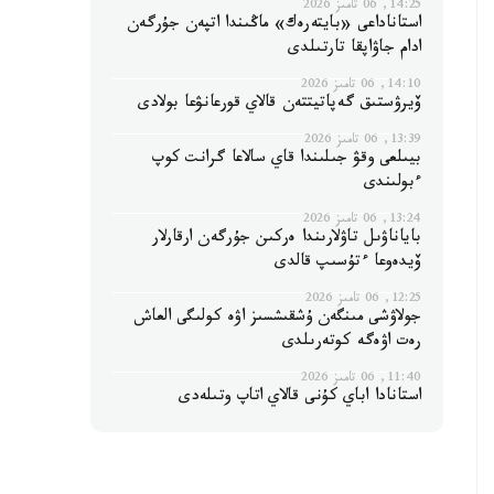
14:25, 06 تامىز 2026
استاناداعى «بايتەرەك» ماڭىندا اتپەن جۇرگەن
ادام جاۋاپقا تارتىلدى
14:10, 06 تامىز 2026
ۆيرۋستىق گەپاتيتتەن قالاي قورعانۋعا بولادى
13:39, 06 تامىز 2026
بيىلعى وقۋ جىلىندا قاي سالاعا گرانت كوپ
ءبولىندى
13:24, 06 تامىز 2026
باياناۋىل تاۋلارىندا ەركىن جۇرگەن ارقارلار
ۆيدەوعا ءتۇسىپ قالدى
12:25, 06 تامىز 2026
جولاۋشى مىنگەن ۇشقىشسىز اۋە كولىگى العاش
رەت اۋەگە كوتەرىلدى
11:40, 06 تامىز 2026
استانادا اباي كۇنى قالاي اتاپ وتىلەدى