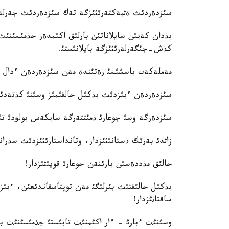
سئزدةردئث ةثبةكتةرئثئزگة تةك سئزدةردئث جةرلةست
بذدان كةيئن سايلاناتئن بارلئق اكئمدةر جذمئسئنئث
كذش-جئگةرلةرئثئزگة بايلانئستئ.
مةملةكةت باسشئسئ رةتئندة مةن سئزدةردةن ءدال و
سئزدةردةن ءبئزدئث بذكئل حالقئمئز وسئنئ كذتةدئ!
سئزدةرگة وسئ جوعارئ ذمئتتةرگة سايكةس بولؤدئ تئ
زاثدئ بةرئك ذستانئثئزدار، وتانداستارئثئزدئث سذرانئس
حالئق مذددةسئن بارئنةن جوعارئ قويئثئزدار!
بذكئل حالئقتئث بئرلئگئ مةن توپتاسقاندئعئن، ءبئ
ساقتاثئزدار!
وسئنئث ءبارئ - ءار اكئمنئث تابئستئ جذمئسئنئث باس