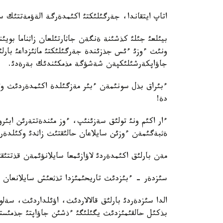
اتاپ ايتقاندا، جةرگئلئكتئ اكئمدةرگة الةؤمةتتئك سا
ونئث ءوزئ ءئس جذزئندة جةرگئلئكتئ ماثئزداعئ بار
جاؤاپكةرشئلئكپةن شةشؤگة مذمكئندئك بةرةدئ.
ءبئراق بذل سونئمةن ءبئر مةزگئلدة اكئمدةردئث وتا
دة!
ءار اكئم ونئ تولئق سةزئنئپ، ءوز مئندةتتةرئن ابئرو
ةثبةگئمةن ءوزئن سايلاعان حالئقتئث زاثدئ وكئلدةر
مةن بارلئق اكئمدةردئ لاؤازئمعا سايلانؤئمةن قذتتئقت
سئزدةر - ءبئزدئث تاريحئمئزدا تذثعئش سايلانعان 
الدا سئزدةردئ بارلئق قالالاردئث، اؤئلداردئث، سة
بذكئل حالقئمئزدئث يگئلئگئ ءذشئن جاؤاپتئ جذمئستاردئث 4 جئلئ كذ