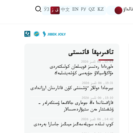
الداۋ
KZ
QZ
РУ
EN
中文
ق ز
ЎЗ
تاقىرىپقا قاتىستى
15:44, 06 تامىز 2026
ەلوردادا رەتسىز قويىلعان كولىكتەردى
ەۆاكۋاسيالاۋ جۇيەسى كۇشەيتىلمەك
15:31, 06 تامىز 2026
بيرجادا دوللار ءۇشىنشى كۇن قاتارىنان ارزاندادى
15:10, 06 تامىز 2026
قازاقستاندا ەڭ جوعارى جالاقىعا ۇمىتكەرلەر -
ۇشقىشتار مەن ستيۋاردەسسالار
14:42, 06 تامىز 2026
كوپ تىلدە سويلەسەڭىز ميىڭىز جاسارا بەرەدى