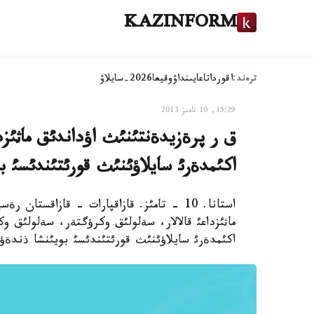
KAZINFORM
ترەند:
اقوردا
تاعايىنداۋ
وقيعا
2026-سايلاۋ
15:29, 10 تامىز 2013
ق ر پرةزيدةنتئنئث اؤداندئق ماثئزد
اكئمدةرئ سايلاؤئنئث قورئتئندئسئ ب
استانا. 10 - تامئز. قازاقپارات - قازاقستا
ماثئزداعئ قالالار، سةلولئق وكرؤگتةر، سةلولئق و
اكئمدةرئ سايلاؤئنئث قورئتئندئسئ بويئنشا ذندةؤ