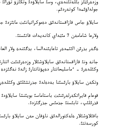
جولداؤئمدا كوتةردئم.
سايلاؤ جاس قازاقستاندئق دةموكراتيانئث ماثئزدئ جةت
ولارعا شامامةن 7 مئثداي كانديدات قاتئستئ.
ةگةر بذرئن اكئمدةر تاعايئندالسا، بذگئندة ولار الع
جانة ونئ قازاقستاندئق سايلاؤشئلار وزدةرئنئث اتت
وكئلدةرئ - ءماسليحاتتار دةپؤتاتتارئ زاثدئ نةگئزد
وتكةن سايلاؤ بارئسئنا بةدةلدئ جذرتشئلئق وكئلدةرئ
قوعام قايراتكةرلةرئنئث باستاماسئ بويئنشا سايلاؤدئ
قذرئلئپ، تابئستئ جذمئس جذرگئزدئ.
باقئلاؤشئلار ةلةكتورالدئق ناؤقان مةن سايلاؤ بارئسئ
كورسةتتئ.