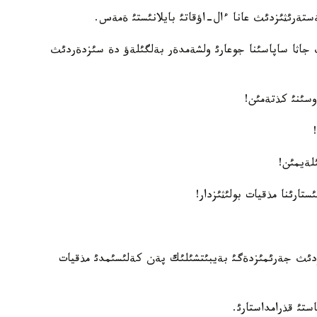
ةرئثئزدئث عانا ءال-اؤقاتئ بايلانئستئ ةمةس.
 جاثا ساپاسئنا جوعارئ ولشةمدةر بةلگئلةؤ دة سئزدةردئث
سئنئ كذتةمئن!
لةيمئن!
تارئنا مذقيات بولئثئزدار!
زدئث جةرئمئزدةگئ بةيبئتشئلئك پةن كةلئسئمدئ مذقيات
تئ قذرامداستارئ.