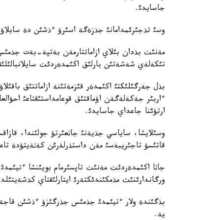
جاسايدئ.
وسئ تذجئرئمدامانئ جذزةگة اسئرؤ ءذشئن دة سايلاؤدئ 
مةنئث بذدان بئلاي ازاماتتارمةن بةتپة-بةت جذمئس 
تئكةلةي شةشةتئن بارلئق اكئمدةردئث سايلانبالئلئقپ
بذل جةرگئلئكتئ اكئمدةر قئزمةتئنة ازاماتتئق باقئل
ءاربئر جةكةلةگةن اؤماقتئق قوعامداستئقتاعئ احؤالعا
ارتؤئنا جاعداي جاسايدئ.
وسئلايشا، ساياسي جذيةنئ جاثعئرتؤ جولئندا، قازاقس
قاتئسؤ تاجئريبةسئ مةن داستذرلةرئن كةثةيتؤدة تاعئ 
جاثا اكئمدةردئث مةنئث تاپسئرمام بويئنشا ءتيئمدئ
ورگاندارئنئث مذمكئندئكتةرئ ايتارلئقتاي كذشةيتئلدئ
بذگئندة ولار ءتيئمدئ جذمئس جذرگئزؤ ءذشئن قاجةتت
ية.