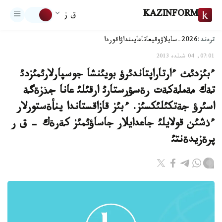
KAZINFORM
ق ز
ترەند:
2026-سايلاۋ
وقيعا
تاعايىنداۋ
اقوردا
07:01, 04 شىلدە 2013
ءبئزدئث ءارتاراپتاندئرؤ بويئنشا جوسپارلارئمئزدئ
تةك مةملةكةت رةسؤرستارئ ارقئلئ عانا جذزةگة
اسئرؤ جةتكئلئكسئز. ءبئز قازاقستاندا ينأةستورلار
ءذشئن قولايلئ جاعدايلار جاساؤئمئز كةرةك - ق ر
پرةزيدةنتئ