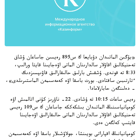
«بۇگىن الماتىدان دۋبايعا ك س895 رەيسىن جاساعان ۇشاق
تەحنيكالىق اقاۋلار سالدارىنان الماتى اۋەجايىنا قايتا ورالىپ،
8:33 تە قوندى. ۇشقىش بارلىق حالىقارالىق قاۋىپسىزدىك
ءتارتىبىن ساقتادى. بورت باسقا اۋە كەمەسىمەن الماستىرىلدى»،
- دەلىنگەن حابارلامادا.
رەيس ساعات 10:15 تە ۇشادى. 22- ناۋرىز كۇنى اتالمىش اۋە
كومپانياسىنىڭ الماتىدان بىشكەككە جاساعان ك س109 رەيسى
تەحنيكالىق اقاۋلار سالدارىنان الماتى حالىقارالىق اۋەجايىنا
قايتىپ كەلگەن ەدى.
كومپانيانىڭ اقپاراتى بويىنشا، جولاۋشىلار باسقا اۋە كەمەسىمەن