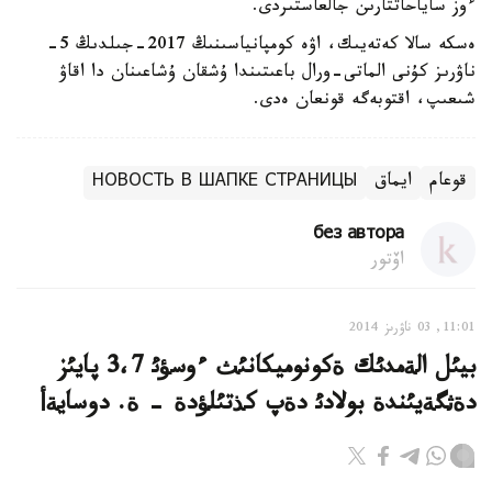
ءوز ساياحاتتارىن جالعاستىردى.
ەسكە سالا كەتەيىك، اۋە كومپانياسىنىڭ 2017-جىلدىڭ 5-
ناۋرىز كۇنى الماتى-ورال باعىتىندا ۇشقان ۇشاعىنان دا اقاۋ
شىعىپ، اقتوبەگە قونعان ەدى.
قوعام
ايماق
НОВОСТЬ В ШАПКЕ СТРАНИЦЫ
без автора
اۆتور
11:01, 03 ناۋرىز 2014
بيئل الةمدئك ةكونوميكانئث ءوسؤئ 3،7 پايئز
دةثگةيئندة بولادئ دةپ كذتئلؤدة - ة. دوسايةأ