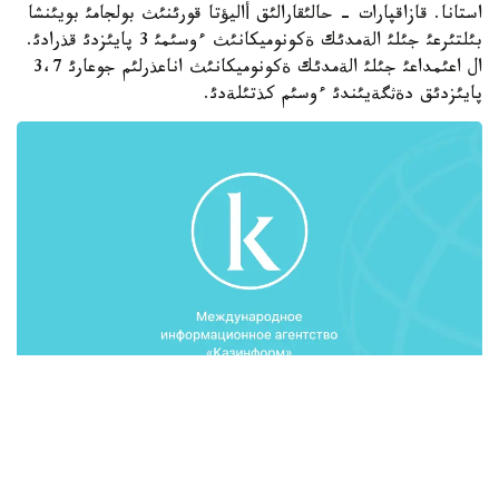
استانا. قازاقپارات - حالئقارالئق أاليؤتا قورئنئث بولجامئ بويئنشا
بئلتئرعئ جئلئ الةمدئك ةكونوميكانئث ءوسئمئ 3 پايئزدئ قذرادئ.
ال اعئمداعئ جئلئ الةمدئك ةكونوميكانئث اناعذرلئم جوعارئ 3،7
پايئزدئق دةثگةيئندئ ءوسئم كذتئلةدئ.
بذگئن پارلامةنت ماجئلئسئندةگئ ذكئمةت ساعاتئندا ةكونوميكا
جانة بيؤدجةتتئك جوسپارلاؤ ءمينيسترئ ةربولات دوسايةأ وسئلاي