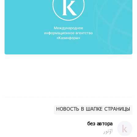
НОВОСТЬ В ШАПКЕ СТРАНИЦЫ
без автора
اۆتور