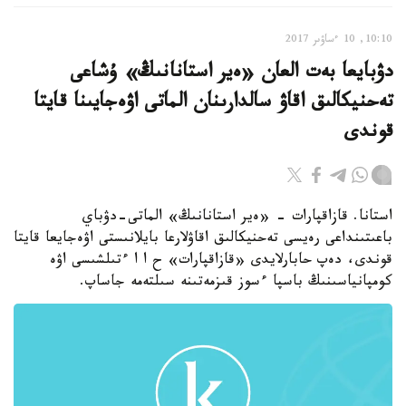
10:10, 10 ءساۋىر 2017
دۋبايعا بەت العان «ەير استانانىڭ» ۇشاعى
تەحنيكالىق اقاۋ سالدارىنان الماتى اۋەجايىنا قايتا
قوندى
استانا. قازاقپارات - «ەير استانانىڭ» الماتى-دۋباي
باعىتىنداعى رەيسى تەحنيكالىق اقاۋلارعا بايلانىستى اۋەجايعا قايتا
قوندى، دەپ حابارلايدى «قازاقپارات» ح ا ا ءتىلشىسى اۋە
كومپانياسىنىڭ باسپا ءسوز قىزمەتىنە سىلتەمە جاساپ.