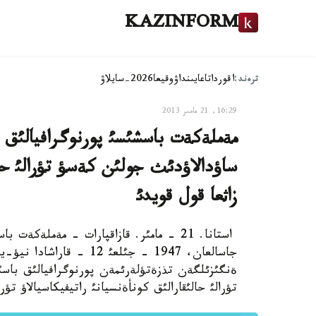
KAZINFORM
ترەند:
اقوردا
تاعايىنداۋ
وقيعا
2026-سايلاۋ
16:29, 21 مامىر 2013
مةملةكةت باسشئسئ پورنوگرافيالئق (س
ساؤدالاؤدئث جولئن كةسؤ تؤرالئ حالئق
زاثعا قول قويدئ
جاسالعان، 1947 - جئلعئ 
ةنگئزئلگةن تذزةتؤلةرئمةن پورنوگرافيالئق باسئل
تؤرالئ حالئقارالئق كونأةنسيانئ راتيفيكاسيالاؤ تؤر