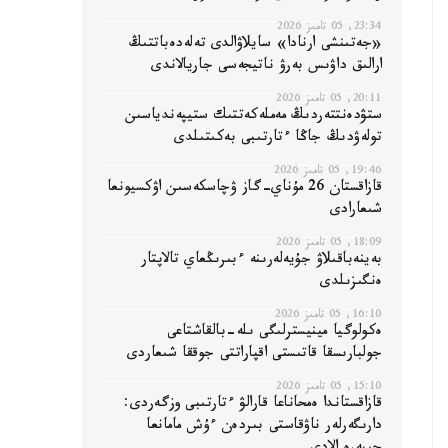
23:34, 05 تامىز 2026
«جەتىنشى ارنادا» سايلاۋالدى تەلەدەباتتىڭ
ارالىق داۋىس بەرۋ ناتيجەسى جاريالاندى
20:11, 05 تامىز 2026
ستۋدەنتتەردىڭ مەملەكەتتىك ستيپەندياسىن
تولەۋدىڭ جاڭا ءتارتىبى بەكىتىلدى
19:46, 05 تامىز 2026
قازاقستان 26 مۇناي-گاز ۋچاسكەسىن اۋكسيونعا
شىعارادى
18:09, 05 تامىز 2026
بەينەباقىلاۋ جۇيەلەرىنە ءبىرىڭعاي تالاپتار
ەنگىزىلدى
16:10, 05 تامىز 2026
ەكولوگيا مينيسترلىگى ىلە-بالقاشتاعى
جولبارىسقا قاتىستى اقپاراتتى جوققا شىعاردى
15:10, 05 تامىز 2026
قازاقستاندا ەمحاناعا قارالۋ ءتارتىبى وزگەردى:
دارىگەرلەر ناۋقاستى بىردەن ءۇش مامانعا