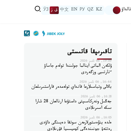
الداۋ
KZ
QZ
РУ
EN
中文
ق ز
ЎЗ
تاقىرىپقا قاتىستى
19:09, 06 تامىز 2026
ۇلكەن الماتى اينالما جولىندا تولەم جاساۋ
ءتارتىبى وزگەردى
16:44, 06 تامىز 2026
بالالى وتباسىلارعا قانداي تولەمدەر قاراستىرىلعان
16:28, 06 تامىز 2026
جەڭىل ونەركاسىپتى دامىتۋعا ارنالعان 28 شارا
ىسكە اسىرىلادى
16:05, 06 تامىز 2026
ەلدە ينۆەستورلارمەن سوتقا دەيىنگى داۋدى
رەتتەۋ جونىندەگى كوميسسيا قۇرىلادى