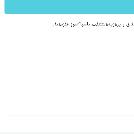
دئ ق ر پرةزيدةنتئنئث باسپاءسوز قئزمةتئ.