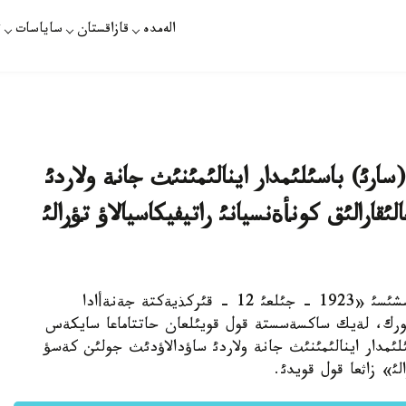
الەمدە
قازاقستان
ساياسات
ت
ارئ) باسئلئمدار اينالئمئنئث جانة ولاردئ
ارالئق كونأةنسيانئ راتيفيكاسيالاؤ تؤرالئ
استانا. 21 - مامئر. قازاقپارات - مةملةكةت باسشئسئ «1923 - جئلعئ 12 - قئركذيةكتة جةنةأادا
12 - قاراشادا نيؤ-يورك، لةيك ساكسةسستة قول قويئلعان حاتتاماعا سايكةس
ئمدار اينالئمئنئث جانة ولاردئ ساؤدالاؤدئث جولئن كةسؤ
الئ» زاثعا قول قويدئ.