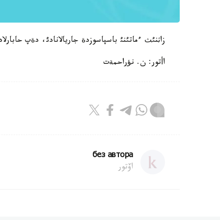
زاثنئث ءماتئنئ باسپاسوزدة جاريالانادئ، دةپ حابارلا
اأتور: ن. نؤراحمةت
без автора
اۆتور