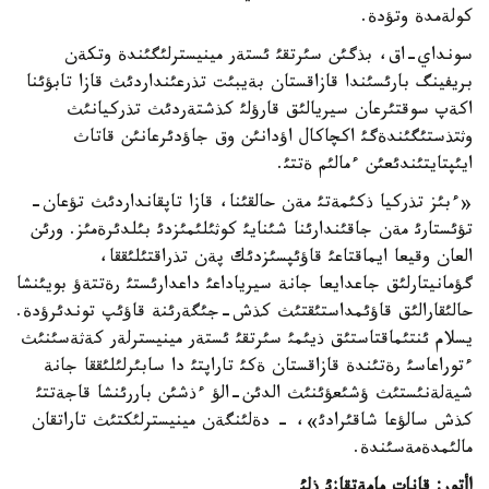
كولةمدة وتؤدة.
سونداي-اق، بذگئن سئرتقئ ئستةر مينيسترلئگئندة وتكةن
بريفينگ بارئسئندا قازاقستان بةيبئت تذرعئنداردئث قازا تابؤئنا
اكةپ سوقتئرعان سيريالئق قارؤلئ كذشتةردئث تذركيانئث
وثتذستئگئندةگئ اكچاكال اؤدانئن وق جاؤدئرعانئن قاتاث
ايئپتايتئندئعئن ءمالئم ةتتئ.
«ءبئز تذركيا ذكئمةتئ مةن حالقئنا، قازا تاپقانداردئث تؤعان-
تؤئستارئ مةن جاقئندارئنا شئنايئ كوثئلئمئزدئ بئلدئرةمئز. ورئن
العان وقيعا ايماقتاعئ قاؤئپسئزدئك پةن تذراقتئلئققا،
گؤمانيتارلئق جاعدايعا جانة سيرياداعئ داعدارئستئ رةتتةؤ بويئنشا
حالئقارالئق قاؤئمداستئقتئث كذش-جئگةرئنة قاؤئپ توندئرؤدة.
يسلام ئنتئماقتاستئق ذيئمئ سئرتقئ ئستةر مينيسترلةر كةثةسئنئث
ءتوراعاسئ رةتئندة قازاقستان ةكئ تاراپتئ دا سابئرلئلئققا جانة
شيةلةنئستئث ؤشئعؤئنئث الدئن-الؤ ءذشئن باررئنشا قاجةتتئ
كذش سالؤعا شاقئرادئ»، - دةلئنگةن مينيسترلئكتئث تاراتقان
مالئمدةمةسئندة.
اأتور: قانات مامةتقازئ ذلئ