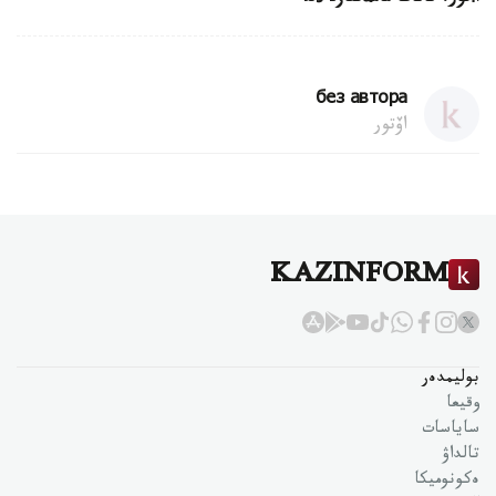
без автора
اۆتور
KAZINFORM
بوليمدەر
وقيعا
ساياسات
تالداۋ
ەكونوميكا