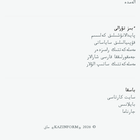
الەمدە
ءبىز تۋرالى
پايدالانۋشىلىق كەلىسىم
قۇپىيالىلىق ساياساتى
مەملەكەتتىك رامىزدەر
جەمقورلىققا قارسى شارالار
مەملەكەتتىك ساتىپ الۋلار
باسقا
سايت كارتاسى
بايلانىس
جارناما
© 2026 «KAZINFORM» حاق