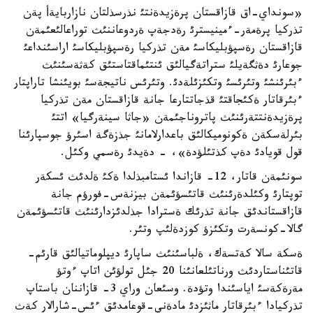
«سونداي-اق قازاقستان پرةزيدةنتئ نذرسذلتان نازاربايةأ پةن
تذركيا پرةمةر-ءمينيسترئ رةدجةپ ةردوعاننئث توراعالئعئمةن
قازاقستان رةسپؤبليكاسئ مةن تذركيا رةسپؤبليكاسئ اراسئنداعئ
جوعارئ دةثگةيلئ ستراتةگيالئق ئنتئماقتاستئق كةثةسئنئث
ءبئرئنشئ وتئرئسئ وتكئزئلةدئ. وتئرئس ناتيجةسئ بويئنشا تاراپتار
ءبئرقاتار ةكئجاقتئ قذجاتتارعا جانة قازاقستان مةن تذركيا
پرةزيدةنتتةرئنئث پاتروناجئمةن «جاثا سينةرگيا» اتتئ
بئرلةسكةن ةكونوميكالئق باعدارلامانئ جذزةگة اسئرؤ جوسپارئنا
قول قويادئ دةپ كذتئلؤدة»، - دةيدئ رةسمي وكئل.
سونئمةن قاتار، 12- قازاندا ئستامبذلدا ةكئ ةلدئث ئسكةر
توپتارئ وكئلدةرئنئث قاتئسؤئمةن بيزنةس-فورؤم جانة
قازاقستاندئق جانة تذرئك ةسترادا جذلدئزدارئنئث قاتئسؤئمةن
گالا-كونسةرت وتكئزؤ كوزدةلئپ وتئر.
ةسكة سالا كةتسةك، ةلباسئنئث ساپارئ ديپلوماتيالئق قارئم-
قاتئناستاردئث ورناتئلعانئنا 20 جئل تولؤئن اتاپ ءوتؤ
مةرةكةسئ اياسئندا وتؤدة. وسئعان وراي 3- قازاننان باستاپ
تذركيادا ءبئرقاتار ماثئزدئ مادةني-قوعامدئق ءئس-شارالار كةث