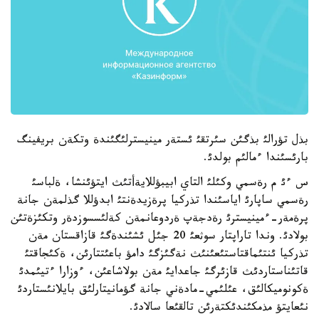
بذل تؤرالئ بذگئن سئرتقئ ئستةر مينيسترلئگئندة وتكةن بريفينگ
بارئسئندا ءمالئم بولدئ.
س ءئ م رةسمي وكئلئ التاي ابيبؤللايةأتئث ايتؤئنشا، ةلباسئ
رةسمي ساپارئ اياسئندا تذركيا پرةزيدةنتئ ابدؤللا گذلمةن جانة
پرةمةر-ءمينيسترئ رةدجةپ ةردوعانمةن كةلئسسوزدةر وتكئزةتئن
بولادئ. وندا تاراپتار سوثعئ 20 جئل ئشئندةگئ قازاقستان مةن
تذركيا ئنتئماقتاستئعئنئث نةگئزگئ دامؤ باعئتتارئن، ةكئجاقتئ
قاتئناستاردئث قازئرگئ جاعدايئ مةن بولاشاعئن، ءوزارا ءتيئمدئ
ةكونوميكالئق، عئلئمي-مادةني جانة گؤمانيتارلئق بايلانئستاردئ
نئعايتؤ مذمكئندئكتةرئن تالقئعا سالادئ.