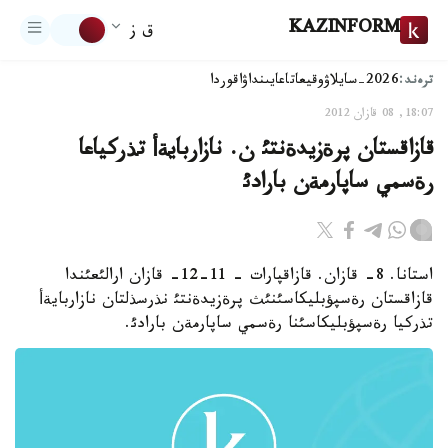
KAZINFORM
ق ز
ترەند:
2026-سايلاۋ
وقيعا
تاعايىنداۋ
اقوردا
18:07, 08 قازان 2012
قازاقستان پرةزيدةنتئ ن. نازاربايةأ تذركياعا
رةسمي ساپارمةن بارادئ
استانا. 8- قازان. قازاقپارات - 11-12- قازان ارالئعئندا
قازاقستان رةسپؤبليكاسئنئث پرةزيدةنتئ نذرسذلتان نازاربايةأ
تذركيا رةسپؤبليكاسئنا رةسمي ساپارمةن بارادئ.