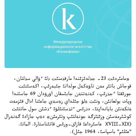
«مامئردئث 23- جذلدئزئندا مارقذمنئث ذلئ ءؤالي سذلتان،
قوجاش باتئر مةن تاؤةكةل مولدانئ جئبةرئپ، اكةسئنئث
جورئقتا ءجذرئپ، كةنةتتةن جابئسقان اؤرؤدان 69 جاسئندا
وپات بولعانئن، ونئث ةلؤ جئلداي رةسةي جاعئنا ادال قئزمةت
ةتكةنئن بايانداپتئ، دذرئس ءتذسئنئلؤئ ءذشئن سول حاتتئث
كوشئرمةسئن وزئثئزگة جونةلتئپ وتئرمئن» دةپ جازادئ گةنةرال
(ХVІІІ-ХІХ عاسئرداعئ قازاق-ورئس قاتئناستارئ. الماتئ.
"عئلئم" باسپاسئ، 1964 جئل).