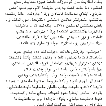
ونئث ابئلايدئ حان كوتةرؤگة قاتئسا قويؤئ نةعايبئل دةي
كةلئپ، ذلئ جانة كئشئ جذزدةر جايئندا ءلام-ميم دةپ ءتئس
جارماي، ابئلاي سذلتاندئ قايتادان ورتا ءجذزدئث حانئ رةتئندة
بةكئتئپ جئبةرئثئز دةگةن ذسئنئس ةنگئزةدئ. سول كذنئ-اق،
ياعني ذسئنئس تذسكةن 1778- جئلدئث 28 - مامئرئندا
ةكاتةرينا ةكئنشئنئث ابئلايدئ ورتا ءجذزدئث حانئ ةتئپ
تاعايئنداؤ تؤرالئ سةنئم-حاتئ مةن كذللئ قازاق حالقئنئث
سذلتاندارئمةن رؤ باسئلارئنا جولداؤئ جارق ةتة قالادئ.
ءسويتئپ، وتارشئل ةلدئث «بولشةكتة دة، بيلةي بةر»
ساياساتئ تاعئ دا ذستةم، تاعئ دا وكتةم شئقتئ. پاتشا ذكئمةتئ
ءذشئن ءبئرتؤار بئرةگةي تذلعادان گورئ، الئپتةن اسپايتئن،
بذرا باسپايتئن، باس-باسئنا بي بولار وثشةث قيقئم
باسشئسئماقتار قاجةت بولدئ. وعان پاتشايئمنئث ورئنبور
گةنةرال-گؤبةرناتورئ و.يگةلسترومعا: «قئردا حاندئق دارةجةنئ
قالپئنا كةلتئرؤ قاجةت بولئپ قالعان جاعدايدا تارتئنشاقتاماي،
ولاردئث سانئن ارتتئرا بةرؤ كةرةك. ونداي حاندار كوبةيسة،
قئردا قذدئرةتئ بولماي، بئزگة تاؤةلدئ بوپ جالتاقتايدئ دا
وتئرادئ»،- دةپ اقئل بةرگةنئ ايقئن ايعاق.