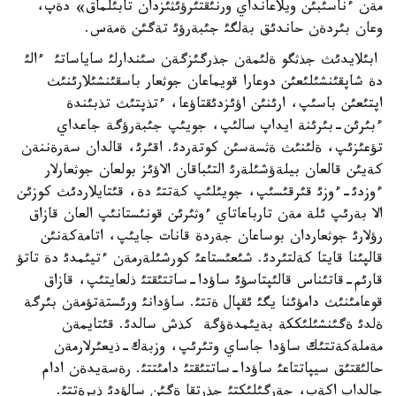
مةن ءناسئبئن ويلاعانداي ورنئقتئرؤئثئزدان تابئلماق» دةپ،
وعان بئردةن حاندئق بةلگئ جئبةرؤئ تةگئن ةمةس.
ابئلايدئث جذثگو ةلئمةن جذرگئزگةن سئندارلئ ساياساتئ ءالئ
دة شاپقئنشئلئعئن دوعارا قويماعان جوثعار باسقئنشئلارئنئث
اپتئعئن باسئپ، ارئنئن اؤئزدئقتاؤعا، ءتذپتئث تذبئندة
ءبئرئن-بئرئنة ايداپ سالئپ، جويئپ جئبةرؤگة جاعداي
تؤعئزئپ، ةلئنئث ةثسةسئن كوتةردئ. اقئرئ، قالدان سةرةننةن
كةيئن قالعان بيلةؤشئلةرئ التئباقان الاؤئز بولعان جوثعارلار
ءوزدئ-ءوزئ قئرقئسئپ، جويئلئپ كةتتئ دة، قئتايلاردئث كوزئن
الا بةرئپ ئلة مةن تارباعاتاي ءوثئرئن قونئستانئپ العان قازاق
رؤلارئ جوثعاردان بوساعان جةردة قانات جايئپ، اتامةكةنئن
قالپئنا قايتا كةلتئردئ. شئعئستاعئ كورشئلةرمةن ءتيئمدئ دة تاتؤ
قارئم-قاتئناس قالئپتاسؤئ ساؤدا-ساتتئقتئ ذلعايتئپ، قازاق
قوعامئنئث دامؤئنا يگئ ئقپال ةتتئ. ساؤدانئ ورئستةتؤمةن بئرگة
ةلدئ ةگئنشئلئككة بةيئمدةؤگة كذش سالدئ. قئتايمةن
مةملةكةتتئك ساؤدا جاساي وتئرئپ، وزبةك-ذيعئرلارمةن
حالئقتئق سيپاتتاعئ ساؤدا-ساتتئقتئ دامئتتئ. رةسةيدةن ادام
جالداپ اكةپ، جةرگئلئكتئ جذرتقا ةگئن سالؤدئ ذيرةتتئ.