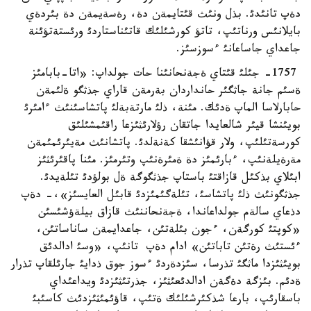
دةپ تانئدئ. بذل ونئث قئتايمةن دة، رةسةيمةن دة بئردةي
بايلانئس ورناتئپ، تاتؤ كورشئلئك قاتئناستاردئ ورئستةتؤئنة
جاعداي جاساعانئ ءسوزسئز.
1757- جئلئ قئتاي ةجةنحانئنا حات جولداپ: «اتا-بابامئز
ةسئم جانة جاثگئر حانداردان بةرمةن قاراي جذثگو ةلئمةن
حابارلاسا الماپ ةدئك. مئنة، ذلئ مارتةبةلئ پاتشاسئنئث ءامئرئ
بويئنشا قيئر شالعايدا جاتقان رؤلارئثئزعا راقئمشئلئق
كورسةتئلئپ، ولار قؤانئشقا كةنةلدئ. پاتشانئث مةيئرئمئمةن
مةرةيلةنئپ، ءبارئمئز دة ةمئرةنئپ وتئرمئز. مئنا پاقئرئثئز
ابئلاي بذكئل قازاقتئ باستاپ جذثگوگة ةل بولؤدئ تئلةيدئ.
جذثگونئث ذلئ پاتشاسئ، تئلةگئمئزدئ قابئل العايسئز»،- دةپ
دذعاي سالةم جولداعاندا، ةجةنحاننئث قازاق بيلةؤشئسئن
«كوپتئ كورگةن، ءجون بئلةتئن، جاعدايمةن ساناساتئن،
ءئستئث رةتئن تاباتئن» ادام دةپ تانئپ، «وسئ ادالدئق
بويئثئزدا ماثگئ تذرسا، سئزدةردئ ءسوز جوق ذدايئ جارئلقاپ تذرار
ةدئم. بئزگة دةگةن ادالدئعئثئز، جذرتئثئزدئ ويداعئداي
باسقارئپ، بارعا شذكئرشئلئك ةتئپ، قاؤئمئثئزدئث كاسئبئ