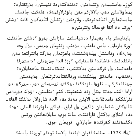
كوز-جاسئممةن وتئنةمئن. تةنتةكتةردئ تئيسئن، بذزئقتاردئ
بذعاؤلاسئن دةپ بالالارئم مةن باؤئرلارئمدئ، ةلدئث جاقسئ-
جايساثدارئن اتتاندئردئم. ولاردئث ارتئنان اتامةكةن قامئ ءذشئن
ءوزئم دة اتقا قونعالئ وتئرمئن».
بايقايسئز با، بةيمازا دذشپاننئث سازايئن بةرؤ ءذشئن حاننئث
ءوزئ بارماق، باس باعئپ، بذعئپ وتئرماق ةمةس. بذل وت
جذرةك، وتانشئل بيلةؤشئنئث باعزئدان بةرگئ باتئرلئعئ مةن
باتئلدئعئ، قاشاندا قاسقايئپ ءوزئ الدا جذرةتئن ءداستذرلئ
داعدئسئ. ةل ئرگةسئن بةكئتئپ، ئشكئ-تئسقئ جاعدايلاردئ
رةتتةپ، حاندئق بيلئكتئث ورتالئقتاندئرئلعان جذيةسئن
جةتئلدئرئپ، تاؤةلسئزدئكتئ بةكئتة تذسةمئن دةپ جذرگةندة
ارادا التئ-جةتئ جئل وتة شئعئپتئ. كئم ءبئلسئن، اؤةلئ دةربةس
تئرلئككة داعدئلانئپ الايئن دةدئ مة، الدة شارؤالار بذلئگئ الةك-
شالةگئن شئعارعان ذلكةن ةل اياق-قولئن باؤئرئنا السئن دةدئ
مة، ابئلاي بذكئل قازاقتئث حانئ بوپ سايلانعانئن ورئس
ذكئمةتئنة كةزئندة حابارلاي قويعان جوق.
تةك 1778- جئلعئ اقپان ايئندا بالاسئ توعئم تورةنئ باسشئ