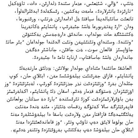
ةتئپ، ءؤالي، شئثعئس، عذمار سئندئ ذلدارئن، دات، تاؤةكةل
ءتارئزدئ باتئرلاردئ، مامةت بةكشين، رئسكةلدئ ابدئلزالةلوأ،
تاثعئت ساتئبالديةأ سياقتئ ةل ادامدارئن ةرتئپ، ورئنبورعا،
ودان ءارئ پةتةربورعا ةلشئ جئبةرئپ، پاتشايئم ةكاتةرينا
ةكئنشئگة حات جولداپ، حاندئق دارةجةسئن بةكئتؤئن
ءوتئندئ. وسئنداي وتئنئشپةن ونئث الدئندا جولداعان ءبئر حاتئ
جاؤاپسئز قالعان سوث، ةث جاقئن، جاناشئر دةگةن
جانداردان ةلشئ جاساقتاپ، ارنايئ تاعئ دا جئبةردئ.
العاشقئ حاتئندا مئناداي جولدار بولاتئن: «ذلئق مارتةبةلئ
پاتشايئم، قازاق جةرئنئث بيلةؤشئسئ مةن، ابئلاي حان، كوپ
جئلدان بةرئ ءوزئثئزدئث نذر جذزئثئزدئ كورئپ، لةبئزئثئزدئ ءوز
اؤزئثئزدان ةستؤگة قذمار ةدئم. اسقان ذلئ پاتشايئم، اكةلةرئمئز
بةن باؤئرلارئمئزدئث كوزئ تئرئسئندة ءبارئ دة سذلتان بولعانئن
قاپةرئثئزگة سالا كةتؤگة رذقسات ةتئثئز، مئنة ةندئ مةنئث
يةلئگئمدةگئ قازاقتار مةن ولاردئث باسقا دا بيلةؤشئلةرئ مةنئ
حان بولؤعا لايئق دةپ تاؤئپ وتئر. ءوز قاعاندئعئثئزدا مةنئ
ابئلاي حان بيلةؤشئ دةپ بةكئتئپ بةرؤئثئزدئ وتئنةر ةدئم».