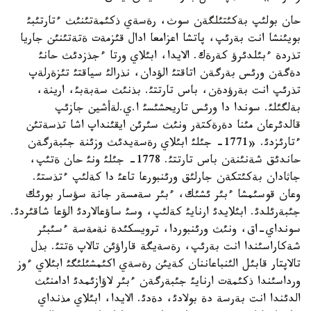
حان بولئپ بةكئتئلگةن سوث، رةسةي ذكئمةتئنئث ءتارتئبئ
بويئنشا انت بةرئپ، پاتشا اعزامعا ادال قئزمةت ةتةتئنئن جاريا
تذردة ءبئلدئرؤ كةرةك. الايدا، ابئلاي ورتا ءجذزدئث حانئ
دةگةن ورئس بةرگةن اتاقتئ الؤدان، نذرالئ سياقتئ تئزةرلةپ
تذرئپ انت بةرؤدةن، باس تارتتئ. بذنئث سةبةبئ، ارينة،
بةلگئلئ. سوندا دا ورئس تاريحشئسئ ا.ي.لةأشين جازئپ
قالدئرعان مئنا دةرةكتةر ونئث سئرئن ايقئنداپ اشا تذسةتئن
ءتارئزدئ. «1771- جئلئ ابئلاي رةسةيدئث وزئنة جئبةرگةن
حاندئق شةنئنةن باس تارتتئ. 1778- جئلئ ونئ حان ةتئپ،
جاثادان بةكئتكةن جارلئق ورئنبورعا تاعئ دا كةلئپ ءتذستئ.
وعان قوسئمشا ءبئر ئشئك، ءبئر سةمسةر جانة سؤسار بورئك
جئبةرئلدئ. ابئلايدئ ارنايئ كةلئپ، وسئ ساؤعالاردئ الؤعا شاقئردئ.
سونداي-اق، ونئث ورئنبوردا، ترويسكئدة نةمةسة ءسئبئر
شةكاراسئندا انت بةرئپ، رةسةيگة قاراؤئن تالاپ ةتتئ. بذل
تالاپتار قابئل الئنباعاننان كةيئن رةسةي اكئمشئلئگئ ابئلاي ءوز
ورداسئندا ذكئمةت ارنايئ جئبةرگةن ءبئر لاؤازئمدئ ادامنئث
الدئندا انت بةرسة دة بولادئ، دةدئ. الايدا، ابئلاي مذنداي