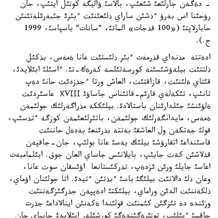
- دةگةن جارلئعئ شئعئپ، بالاسئ ؤاليگة كوثئل ايتئپ، حان
رؤحئنا اس بةرؤ ءذشئن ساراي ذلئعئنئث ءبئرئ جئبةرئلةتئنئن
حابارلاپتئ («100 قذجات» الماتئ، "سانات" باسپاسئ، 1999
ج.).
ادةتتة مذنداي قذرمةت ءبئر ذلئستئث عانا ةمةس، بذكئل
ذلتتئث بيلةؤشئسئنة كورسةتئلسة كةرةك-تئ. ءاسئلئ ابئلايدئ،
قئتاي ةلئنئث، قازاقتئث، العاش ورتا ءجذزدئث حانئ دةپ
تانئپ، تئكةلةي قارئم-قاتئناس جاساؤئ ХVІІІ عاسئردئث
ةلؤئنشئ جئلدارئنان باستالادئ. بيلئككة مذراگةرلئك جولئمةن
ةمةس، مايدانگةرلئك جولئمةن، باتئرلئعئمةن كوزگة ءتذسئپ،
قولئ جةتكةن ول العاشقئ بةتتة بذرئنعئ بةدةل حاننئث
قاسئنداعئ اتقارؤشئ بيلئك يةسئ عانا بولئپ، جان-جاقپةن
قذلاشئن كةث جايئپ، بايلانئس جاساي العان جوق. ابئلمامبةت
اعاسئ جايلئ ورئن ئزدةپ، تذركئستانعا اؤئسقان سوث عانا،
وعان ذلئ دالانئث بيلئگئ باسئ ءبذتئن ءتيدئ. اتا جولئنان اؤماي،
ذلكةننئث الدئن وراماي، بيلئكتئ ادةپپةن جذرگئزگةننئث
وزئندة دة تئزگئن كئمنئث قولئندا ةكةنئن اينالاداعئ جذرت
جاقسئ ءبئلئپ، توثئرةگئندةگئ كورشئلةر ابئلايدئ جاپپاي حان