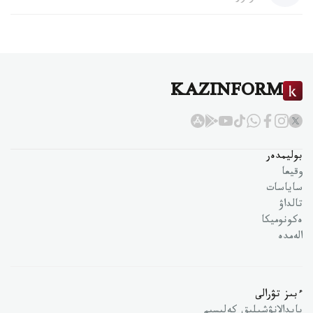
KAZINFORM
بوليمدەر
وقيعا
ساياسات
تالداۋ
ەكونوميكا
الەمدە
ءبىز تۋرالى
پايدالانۋشىلىق كەلىسىم