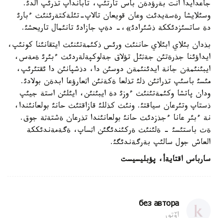
جاعدايدا انت بةرؤدةن باس تارتئپ، تابانداپ تذرئپ الدئ.
وسئلايشا رةسةيدئث وعان قويعان تالاپ-تئلةكتةرئنئث ءبارئ
دة ساتسئزدئككة ذشئرادئ»،- دةپ جازادئ تانئمال تاريحشئ.
بذدان بئلاي ابئلاي حاننئث ورئس ذكئمةتئنئث ايتقانئنا كونئپ،
ايداؤئنا جذرةتئن جةثئل تؤلاق جةلوكپةلةردئث ءبئرئ ةمةس،
ايبئنئمةن جانة ايدئنئمةن دوسئن دا، دذشپانئن دا ئقتئرئپ،
مئسئ باسئپ تذراتئن ذلئ تذلعا ةكةنئن اثعارؤعا ابدةن بولادئ.
ودان پاتشا وكئمةتئنئث ءوزئ دة ايبئنئن، ايئلئن استة جيئپ
ذستاپ وتئرعان سياقتئ. ونئث كذللئ قازاقتئث حانئ بولعانئندا،
نة ءبئر عانا ءجذزدئث حانئ بولعانئندا تذرعان ةشتةثة جوق.
ةث باستئسئ - ةلئنئث ةركئندئگئن اثساپ، ةگةمةندئككة
العاش جول سالئپ بةرگةندئگئ.
سارباس اقتايةأ، پؤبليسيست
без автора
اۆتور