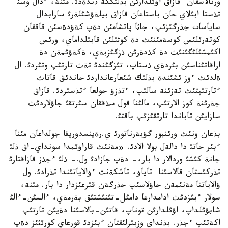
ورنالاسقان قازاق اؤئلدارئن بذلئككة ذندةدئ. مئنة، ءدال وسئ
تذستا ابئلاي حان باستاعان قازاق بيلةؤشئلةرئ سارابدال
ساياسات جذرگئزئپ، جاثا پاتشامئن دةپ كةؤدةسئن قاققان
كوتةرئلئس كوسةمئنئث دة كوثئلئن قابئلداماي، ورئس
اكئمشئلئگئنئث دة كذدةرئن ذزگئزبةي، ةكةؤئمةن دة
اراقاتئناسئن بئردةي ذستاپ، تئزگئندئ تةث تارتئپ وتئردئ. ال
ةلدئث ءوز ئشئندة بذلئك شئعارعانداردئ حاندئق قاتاث
ءتارتئپتئث تةزئنة سالئپ، ءتذزؤ جولعا ءتذسئردئ. قازاق
جةرئنة كوز الارتئپ، مالئنا قول سذققان سئرتقئ جاؤلاردئث
سازايئن تاباندا تارتقئزئپ باقتئ.
بذعان ونئث ورئنبور گؤبةرناتورئ ي.رةينسدورپقا جولداعان مئنا
ءبئر حاتئ دا دالةل بولا الادئ. «مةنئث قاراؤئمدا سونداي-اق ذلئ
جانة كئشئ وردالار دا بار،- دةپ جازادئ ول.- ذلئ ءجذز قازاقتارئ
تذركئستان قالاسئنا تاياؤ، تاشكةنت ءؤالاياتئندا تذرادئ. ول
ؤالاياتتا مةنئمةن جاؤلاسئپ جذرگةن قئرعئزدار دا بار. مئنة،
سولار ءبئزدئث ادامدارعا دامئل-تئنئشتئق بةرمةي، ءالسئن-ءالئ
شابؤئلداپ، اؤئلدارئن توناپ، قاتئن-بالاسئنا دةيئن تارتئپ
اكةتئپ ءجذر. بذنداي وزبئرلئقتان ءبئزدئ قورعاي كورئثئز دةپ