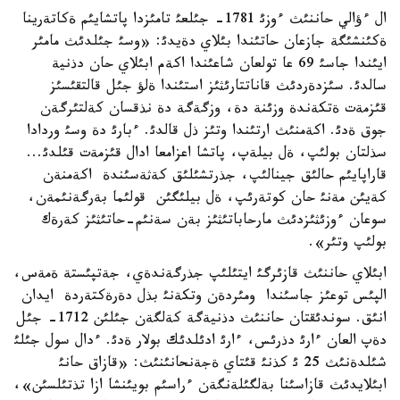
ال ءؤالي حاننئث ءوزئ 1781- جئلعئ تامئزدا پاتشايئم ةكاتةرينا
ةكئنشئگة جازعان حاتئندا بئلاي دةيدئ: «وسئ جئلدئث مامئر
ايئندا جاسئ 69 عا تولعان شاعئندا اكةم ابئلاي حان دذنية
سالدئ. سئزدةردئث قاناتتارئثئز استئندا ةلؤ جئل قالتقئسئز
قئزمةت ةتكةندة وزئنة دة، وزگةگة دة نذقسان كةلتئرگةن
جوق ةدئ. اكةمنئث ارتئندا وتئز ذل قالدئ. ءبارئ دة وسئ وردادا
سذلتان بولئپ، ةل بيلةپ، پاتشا اعزامعا ادال قئزمةت قئلدئ...
قاراپايئم حالئق جينالئپ، جذرتشئلئق كةثةسئندة اكةمنةن
كةيئن مةنئ حان كوتةرئپ، ةل بيلئگئن قولئما بةرگةنئمةن،
سوعان ءوزئثئزدئث مارحاباتئثئز بةن سةنئم-حاتئثئز كةرةك
بولئپ وتئر».
ابئلاي حاننئث قازئرگئ ايتئلئپ جذرگةندةي، جةتپئستة ةمةس،
الپئس توعئز جاسئندا ومئردةن وتكةنئ بذل دةرةكتةردة ايدان
انئق. سوندئقتان حاننئث دذنيةگة كةلگةن جئلئن 1712- جئل
دةپ العان ءارئ دذرئس، ءارئ ادئلدئك بولار ةدئ. ءدال سول جئلئ
شئلدةنئث 25 ئ كذنئ قئتاي ةجةنحانئنئث: «قازاق حانئ
ابئلايدئث قازاسئنا بةلگئلةنگةن ءراسئم بويئنشا ازا تذتئلسئن»،