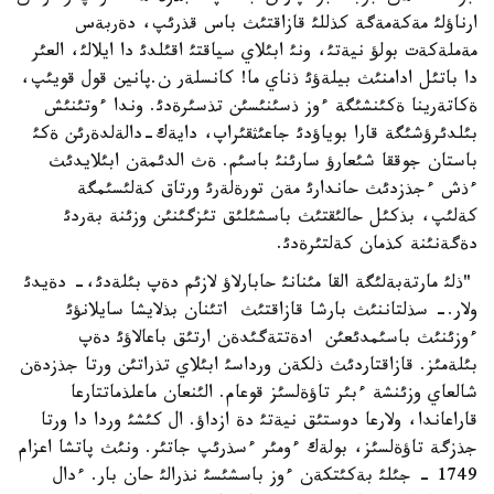
ارناؤلئ مةكةمةگة كذللئ قازاقتئث باس قذرئپ، دةربةس
مةملةكةت بولؤ نيةتئ، ونئ ابئلاي سياقتئ اقئلدئ دا ايلالئ، العئر
دا باتئل ادامنئث بيلةؤئ ذناي ما! كانسلةر ن.پانين قول قويئپ،
ةكاتةرينا ةكئنشئگة ءوز ذسئنئسئن تذسئرةدئ. وندا ءوتئنئش
بئلدئرؤشئگة قارا بوياؤدئ جاعئثقئراپ، دايةك-دالةلدةرئن ةكئ
باستان جوققا شئعارؤ سارئنئ باسئم. ةث الدئمةن ابئلايدئث
ءذش ءجذزدئث حاندارئ مةن تورةلةرئ ورتاق كةلئسئمگة
كةلئپ، بذكئل حالئقتئث باسشئلئق تئزگئنئن وزئنة بةردئ
دةگةنئنة كذمان كةلتئرةدئ.
"ذلئ مارتةبةلئگة القا مئنانئ حابارلاؤ لازئم دةپ بئلةدئ،- دةيدئ
ولار.- سذلتاننئث بارشا قازاقتئث اتئنان بذلايشا سايلانؤئ
ءوزئنئث باسئمدئعئن ادةتتةگئدةن ارتئق باعالاؤئ دةپ
بئلةمئز. قازاقتاردئث ذلكةن ورداسئ ابئلاي تذراتئن ورتا جذزدةن
شالعاي وزئنشة ءبئر تاؤةلسئز قوعام. الئنعان ماعلذماتتارعا
قاراعاندا، ولارعا دوستئق نيةتئ دة ازداؤ. ال كئشئ وردا دا ورتا
جذزگة تاؤةلسئز، بولةك ءومئر ءسذرئپ جاتئر. ونئث پاتشا اعزام
1749 - جئلئ بةكئتكةن ءوز باسشئسئ نذرالئ حان بار. ءدال