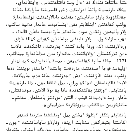
مئنا حاتتاعئ تئلةك تة ءدال وسئ تاقئلةتتةس. «ايتقانداي،
بيئك مارتةبةلئ پاتشا اعزامنئث ذلئق قاسيةتتئ سارايئنا مئنانئ
جةتكئزؤدئ پارئز سانايمئن: مةنئث بابالارئمنئث تؤئسقاندارئ
بولئپ كةلةتئن ءابئلقايئر مةن ابئلمامبةت حاندار دذنية سالئپ،
ولار پانيدةن وتكةن سوث حاندئق مارتةبةسئ ماعان قالدئ،-
دةپ جازادئ ول.- ولار قايتئس بولعاننان كةيئن كذللئ قازاق
وردالارئنئث ذلئ، ورتا جانة كئشئ ءجذزدئث، تاشكةنت قالاسئ
مةن تذركئستان ءؤالاياتئنئث حاندارئ مةن سذلتاندارئ جينالئپ،
1771- جئلئ جالپئ كةلئسئممةن، مذسئلمانداردئث كية تذتار
اؤليةسئ قوجا احمةتتئث مذردةسئ جانئندا ءداستذر بويئنشا دذعا
وقئپ، مةنئ قازاقتئث ءذش ءجذزئنئث حانئ دةپ جاريالادئ.
الايدا قالئپتاسقان ادةتكة وراي، بذل اتاققا مةن، ذلئ مارتةبةلئ
پاتشايئم، ءوزئثئز بةكئتكةندة عانا ية بولا الامئن. سوندئقتان،
ماعان وسئ دارةجةنئ قيئپ، التئن ءمورئثئز باسئلعان سةنئم-
حاتئثئزبةن بةكئتئپ بةرؤئثئزدئ سذرايمئن».
پاتشايئم پئكئر ءبئلؤئ ءذشئن بذل ءوتئنئشتئ سئرتقئ ئستةر
القاسئنا جئبةرگةن سئثايلئ. ارينة، وتارلاؤ ساياساتئنئث ءجون-
جوسئعئ مةن جوبا-جوسپارئن جاساپ، جذزةگة اسئرئپ وتئرعان