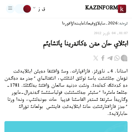
KAZINFORM
ق ز
ترەند:
2026-سايلاۋ
وقيعا
تاعايىنداۋ
اقوردا
01:07, 04 ناۋرىز 2012
ابئلاي حان مةن ةكاتةرينا پاتشايئم
استانا. 4- ناؤرئز. قازاقپارات. وسئ ؤاقئتقا دةيئن ابئلايدئث
تؤعان جئلئنئث باسئ تولئق اشئلئپ، انئقتالماي ءجذر مة دةگةن
دة كذدئك كةلةدئ. ونئث دذنية سالعان ؤاقئتئ بةلگئلئ. 1781-
جئلعئ مامئردا ءسئبئر جةلئسئنئث قولباسشئسئ گةنةرال-مايور
وگاريةأ سئرتقئ ئستةر القاسئنا قذپيا حات جونةلتئپ، وندا ورتا
ءجذز قازاقتارئنئث حانئ ابئلايدئث قايتئس بولعانئ تؤرالئ
حابارلايدئ.