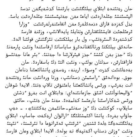
حان رةتئندة ابئلاي بيلئگئنئث بارئنشا كذشةيگةن تذسئ
الپئسئنشئ جئلداردئث اياعئ مةن جةتپئسئنشئ جئلداردئث باسئ.
بذل كةزدة قازاق دذمدئلةرئ مةن اتقامئنةرلةرئنئث ءوزارا
ئرعئلجئث قايشئلئقتارئن وثتايلئ پايدالانئپ، وزئنة قارسئ
كذشتةردئ السئرةتئپ، ول بار بيلئكتئث تئزگئنئن قولئنا الدئ.
حاندئق بيلئكتئ ورتالئقتاندئرؤ ساياساتئ ارقاسئندا ونئث پارمةنئ
ذلئ ءجذز بةن كئشئ ءجذز قيئرلارئنا دا جةتتئ. ءبئر عانا جةتئسؤ
قازاقتارئن، سذلتان بولئپ، ونئث التئ ذلئ باسقاردئ. حان
بةدةلئنئث كذرت ءوسؤئ، ارينة، رةسةي پاتشالئعئنا ذناعان
جوق. بوداندئق ءراسئمئن ذستانئپ، ورتا وردانئث حانئ رةتئندة
انت بةرئپ، ورئس پاتشالئعئنا باعئنؤئن تالاپ ةتتئ. الايدا شوقان
ءؤاليحانوأتئث اشئق جازعانئنداي: «ابئلاي انت بةرؤ ءذشئن
ورئس شةكاراسئنا بارعئسئ كةلمةدئ. مةنئ حان ةتئپ، حالئق
سايلاپ، كوكتئث ذلئ ءوز سةنئم-حاتئمةن بةكئتتئ»، - دةپ
جاؤاپ بةردئ. پاتشا اكئمشئلئگئ ءارالؤان ارةكةت جاساپ، ابئلاي
يةلئگئندةگئ ةلدئ ئشتةن ءئرئتئپ ئدئراتؤعا دا تئرئستئ، ءتئپتئ
ونئث ءوزئن ذستاپ اكةتپةك تة بولدئ. الايدا ابئلاي وعان قارسئ