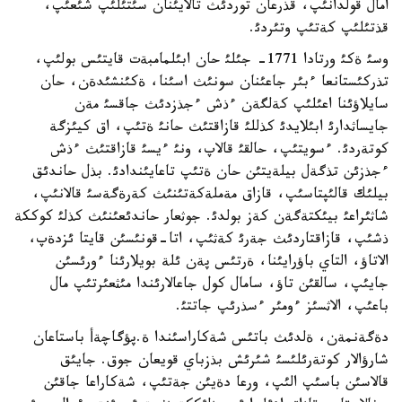
امال قولدانئپ، قذرعان توردئث تالايئنان سئتئلئپ شئعئپ،
قذتئلئپ كةتئپ وتئردئ.
وسئ ةكئ ورتادا 1771- جئلئ حان ابئلمامبةت قايتئس بولئپ،
تذركئستانعا ءبئر جاعئنان سونئث اسئنا، ةكئنشئدةن، حان
سايلاؤئنا اعئلئپ كةلگةن ءذش ءجذزدئث جاقسئ مةن
جايساثدارئ ابئلايدئ كذللئ قازاقتئث حانئ ةتئپ، اق كيئزگة
كوتةردئ. ءسويتئپ، حالقئ قالاپ، ونئ ءيسئ قازاقتئث ءذش
ءجذزئن تذگةل بيلةيتئن حان ةتئپ تاعايئندادئ. بذل حاندئق
بيلئك قالئپتاسئپ، قازاق مةملةكةتئنئث كةرةگةسئ قالانئپ،
شاثئراعئ بيئكتةگةن كةز بولدئ. جوثعار حاندئعئنئث كذلئ كوككة
ذشئپ، قازاقتاردئث جةرئ كةثئپ، اتا-قونئسئن قايتا ئزدةپ،
الاتاؤ، التاي باؤرايئنا، ةرتئس پةن ئلة بويلارئنا ءورئسئن
جايئپ، سالقئن تاؤ، سامال كول جاعالارئندا مئثعئرتئپ مال
باعئپ، الاثسئز ءومئر ءسذرئپ جاتتئ.
دةگةنمةن، ةلدئث باتئس شةكاراسئندا ة.پؤگاچةأ باستاعان
شارؤالار كوتةرئلئسئ شئرئش بذزباي قويعان جوق. جايئق
قالاسئن باسئپ الئپ، ورعا دةيئن جةتئپ، شةكاراعا جاقئن