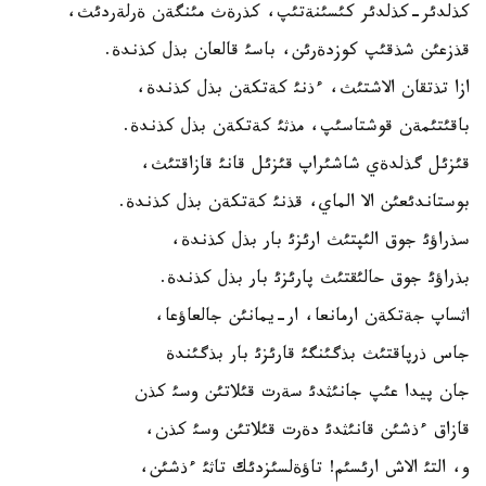
كذلدئر-كذلدئر كئسئنةتئپ، كذرةث مئنگةن ةرلةردئث،
قذزعئن شذقئپ كوزدةرئن، باسئ قالعان بذل كذندة.
ازا تذتقان الاشتئث، ءذنئ كةتكةن بذل كذندة،
باقئتئمةن قوشتاسئپ، مذثئ كةتكةن بذل كذندة.
قئزئل گذلدةي شاشئراپ قئزئل قانئ قازاقتئث،
بوستاندئعئن الا الماي، قذنئ كةتكةن بذل كذندة.
سذراؤئ جوق الئپتئث ارئزئ بار بذل كذندة،
بذراؤئ جوق حالئقتئث پارئزئ بار بذل كذندة.
اثساپ جةتكةن ارمانعا، ار-يمانئن جالعاؤعا،
جاس ذرپاقتئث بذگئنگئ قارئزئ بار بذگئندة
جان پيدا عئپ جانئثدئ سةرت قئلاتئن وسئ كذن
قازاق ءذشئن قانئثدئ دةرت قئلاتئن وسئ كذن،
و، التئ الاش ارئسئم! تاؤةلسئزدئك تاثئ ءذشئن،