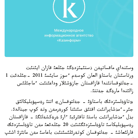
وسئنداي ماقساتپةن ذستئمئزدةگئ جئلعئ قازان ايئنئث
ورتاسئنان باستاؤ العان كوسةم ءسوز سايئسئ 2011 -جئلدئث 1
-جةلتوقسانئندا قازاقستان جازؤشئلار وداعئنئث ءماجئلئس
زالئندا مارةگة جةتتئ.
«تاؤةلسئزدئك باستاؤئ - جةلتوقسان» اتتئ رةسپؤبليكالئق
جئر-ءمذشايرانئث اقتئق سئنئنا كورةرمةن وتة كوپ جينالدئ.
بذل ءمذشايرانئث باستئ تاقئرئبئ ءارئ ةرةكشةلئگئ - قازاقستان
رةسپؤبليكاسئ تاؤةلسئزدئگئنئث 20 جئلدئعئ مةن تاؤةلسئزدئك
قارلئعاشئ - جةلتوقسان كوتةرئلئسئنئث باعاسئ مةن ماثئزئ اشئپ