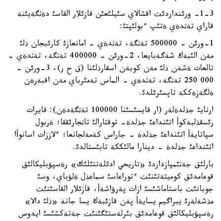
1-3- ورئنداردئث اقشالاي سئيلئعئن قازئلار القاسئ دةثگةيئنة
قاراي تةثدةي ةتئپ ءبولئپتئ:
1-ورئن - 500000 تةثگة، تةثدةي - امانعازئ كارئبجان ذلئ
مةن الئبةك شةگةبايعا، 2-ورئن - 400000 تةثگة، تةثدةي -
تالعات ةشةن ذلئ مةن كوبةن اسقارذلئنا (ق ح ر)، 3-ورئن -
000 250 تةثگة، تةثدةي - الماس تةمئرباي مةن اقبةرةن
ةلگةزةككة تاپسئرئلدئ.
ارنايئ جذلدةلةر (ار قايسئسئنا 100000 تةثگةدةن): قايرات
رئسقذلبةكوأ اتئنداعئ جذلدة- توقتارالئ تاثجارئققا؛ ةربول
سپاتايةأ اتئنداعئ جذلدة - جاراس كةمةلجانعا؛ ءلاززات اسانوأا
اتئنداعئ جذلدة - دينارا مالئككة تابئستالدئ.
بارلئق جةثئمپازداردئ «تاريحي ادئلةتتئلئك» رةسپؤبليكالئق
قوعامدئق كوميتةتئنئث ءتوراعاسئ سماعذل ةلؤباي، وسئ
جوبانئث باستاماشئسئ ازات پةرؤاشةأ، قازئلار القاسئنئث
مذشةلةرئ يبراگيم يسايةأ پةن قازئبةك يسا جانة «ذلئ دالا»
رةسپؤبليكالئق قوعامدئق بئرلةستئگئنئث جةتةكشئسئ ايدوس