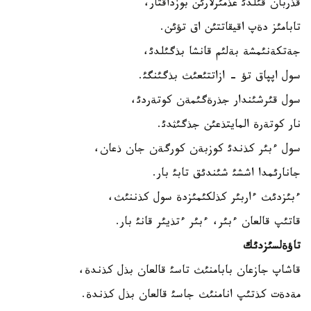
قذربان قئلدئ عذمئرلارئن بوزداقتار،
تابامئز دةپ اقيقاتتئن اق تؤئن.
جةتكةنئمشة بةلئم قانشا بذگئلدئ،
سول اپپاق تؤ - ازاتتئعئث بذگئنگئ.
سول قئرشئندار جذرةگئمةن كوتةردئ،
نار كوتةرة المايتذعئن جذگئثدئ.
سول ءبئر كذندئ كوزبةن كورگةن جان ذعان،
جانارئمدا اششئ شئندئق تابئ بار.
ءبئزدئث ءاربئر كذلكئمئزدة سول كذننئث،
قاتئپ قالعان ءبئر، ءبئر ءتذيئر قانئ بار.
تاؤةلسئزدئك
قاشاپ جازعان بابامنئث تاسئ قالعان بذل كذندة،
مةدةت كذتئپ انامنئث جاسئ قالعان بذل كذندة.