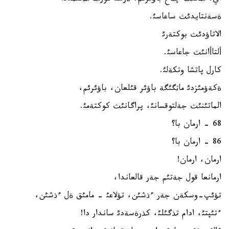
ةسةنتايدئث ساعاسئ.
الاتاؤدئث بوكتةرئ
ألتاأانئث جاعاسئ.
كارل پاتشا وتكةلئ.
ةكةؤمئزدئ ماثگئگة باؤئر قئلعان، باؤئرئم،
الماتئنئث جةلتوقسانئ، پراگانئث كوكتةمئ.
68 - ارمان با؟
86 - ارمان با؟
ارمان، ارمان!
ارمانعا قول جةتئم جةر قالعاندا،
تؤئپ-وسكةن جةر ءذشئن، تؤلاعئ - مامئق ةل ءذشئن،
ءتئپتئ، ادام تذگئلئ، كذرةسةدئ ساندار دا!