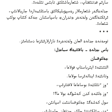
سارئم قذتتئقتاپ، شئعارماشئلئق تابئس تئلةدئ.
جذلدةگةر شئعارمالار رةسپؤبليكالئق باسئلئمداردا جاريالانئپ،
ئرئكتةلگةن ولةثدةر «تذران» باسپاسئنان جةكة كئتاپ بولئپ
شئعادئ.
* * *
تومةندة جذلدة العان ولةثدةردئ نازارلارئثئزعا ذسئنامئز.
باس جذلدة - باقئتبةك سماعذل:
جةلتوقسان
التئنئثدئ ايئرباستاپ قولاعا،
وتانئثدئ اينالدئرسا مولاعا.
ءوز ءتئلئثدئ بوساعاعا لاقتئرئپ،
ءوز ةلئثدة كذن كةشؤگة بولا ما؟!
سول كةشةگئ جةلتوقساننئث اسپانئن،
ءدذر سئلكئنتتئ جالئن جذتقان جاستارئم.