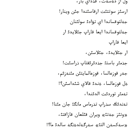
ول از دةسةث، قذداي بار،
ارسئز سوتتئث ارقاسئندا جئن وينار!
جةلتوقساندا اي تؤادئ سولئنان
جةلتوقساندا ايعا قاراپ جئلايدئ ار
ايعا قاراپ
ار جئلايدئ، جئلاسئن،
جذمئر باستئ جذدئرئقتاپ ذراسئث!
جةر قوزعالسا، قوزعالمايتئن مئنةزئم،
ةل قوزعالسا، ةندئ قالاي شئداسئن؟!
تةمئر توردئث الدئندا،
تةثدئك سذراپ تذرماس ماثگئ جان مئنا!
«وتئز جةتئ» ويران قئلعان قازاقتئ،
«سةكسةن التئ» سةرگةلدةثگة سالدئ ما؟!