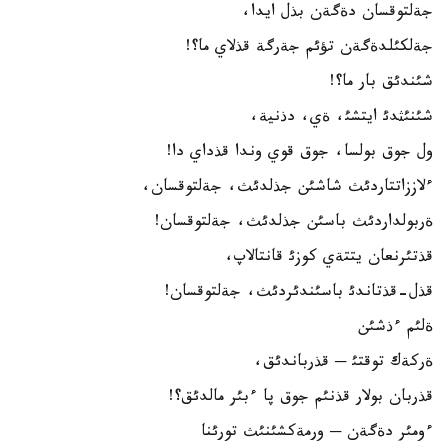
جةلتوقسان دةگةن بذل ايدا،
جةلكئلدةگةن تؤئم جةرگة قذلاي ما؟!
شئندئق بار ما؟!
شئنئثدئ ايتشئ، ةي، دذنية،
ول جوق بولسا، جوق قوي وندا قذداي دا!
ءلاززاتتاردئث شاشئن جذلدئث، جةلتوقسان،
ةربولداردئث باسئن جذلدئث، جةلتوقسان!
قذتئرنعان يتتةي كوزئ قانتالاپ،
قذل-قذتاندئ باسئندئردئث، جةلتوقسان!
ةلئم ءذشئن
ةركةك توقتئ ─ قذرباندئق،
قذربان بولار قذنئم جوق پا ءبئر مالدئق؟!
ءومئر دةگةن ─ ورمةكشئنئث تورئنا