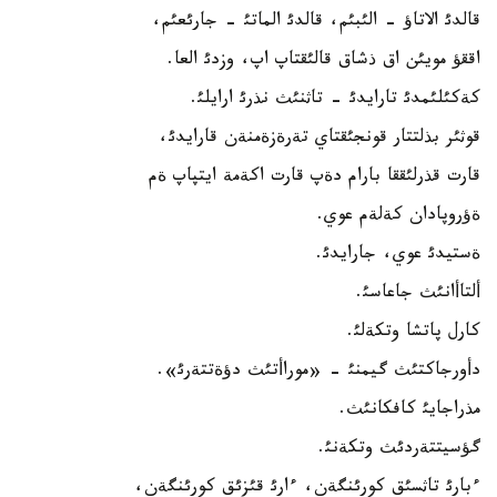
قالدئ الاتاؤ - الئبئم، قالدئ الماتئ - جارئعئم،
اققؤ مويئن اق ذشاق قالئقتاپ اپ، وزدئ العا.
كةكئلئمدئ تارايدئ - تاثنئث نذرئ ارايلئ.
قوثئر بذلتتار قونجئقتاي تةرةزةمنةن قارايدئ،
قارت قذرلئققا بارام دةپ قارت اكةمة ايتپاپ ةم
ةؤروپادان كةلةم عوي.
ةستيدئ عوي، جارايدئ.
ألتاأانئث جاعاسئ.
كارل پاتشا وتكةلئ.
دأورجاكتئث گيمنئ - «موراأتئث دؤةتتةرئ».
مذراجايئ كافكانئث.
گؤسيتتةردئث وتكةنئ.
ءبارئ تاثسئق كورئنگةن، ءارئ قئزئق كورئنگةن،