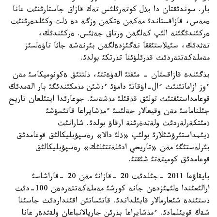
بار. سوندئقتان دا بذل كوتةرئلئس تةك قازاق جاستارئنئث عانا
ةمةس، قازاقستاندئ مةكةن ةتكةن وزگة دة ذلت وكئلدةرئنئث
ةركئندئگئنة الئپ كةلگةن ورتاق جةثئس. ةركئندئك،
تةثدئك، سئيلاستئققا نةگئزدةلگةن بئرنةشة جاثا تاؤةلسئز
مةملةكةتتةردئث قذرئلؤئنا تذرتكئ بولدئ.
بذگئندة قازاقستان - مئقتئ الةؤةتتئ، ذلتتئق ةكونوميكاسئ مةن
ءوز ازاماتئنئث ءال-اؤقاتئ دامؤئ ءذشئن مذمكئندئگئ بار الةمدئك
قوعامداستئقتئث تولئق قذقئلئ مذشةسئ. جوعارئدا ايتئلعان تاريح
جئلناماسئ مةن وقيعالار جةلئسئ ءمذشايراعا قاتئسؤشئ
ذمئتكةرلةردئث ولةثدةرئنة ارقاؤ بولدئ. شارانئث
ذيئمداستئرؤشئلارئ بولئپ «ذلئ دالا» رةسپؤبليكالئق قوعامدئق
بئرلةستئگئ مةن «تاريحي ادئلةتتئلئك» رةسپؤبليكالئق
قوعامدئق كوميتةتئ شئقتئ.
بايقاؤعا 2011 -جئلدئث 20 -قازانئ مةن 20 -قاراشاسئ
ارالئعئندا ةلئمئزدةن جانة كورشئ مةملةكةتتةردةن 100-دئث
ذستئندة شئعارمالار قابئلداندئ. قاتئساتئن اقئنداردئث جاسئنا
شةك قويئلمادئ. ءمذشايراعا بذرئن جاريالانباعان ولةثدةر عانا