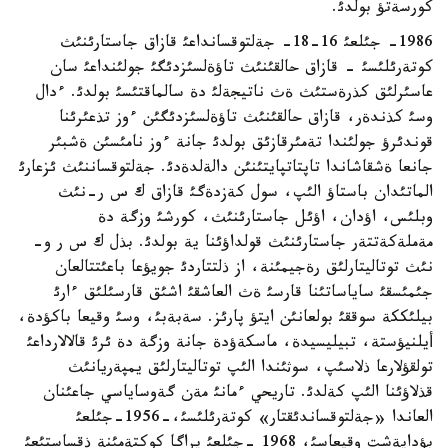
كورسةتؤ بولدئ.
1986- جئلعئ 16-18- جةلتوقسانداعئ قازاق جاستارئنئث
كوتةرئلئسئ - قازاق حالقئنئث تاؤةلسئزدئگئ جولئنداعئ سان
عاسئرلئق كذرةستئث ةث ناتيجةلئ دة سالماقتئسئ بولدئ. ءدال
وسئ كذندةر، قازاق حالقئنئث تاؤةلسئزدئگئن ءوز تذعئرئنا
قوندئرؤ جولئندا تةمئرقازئق بولدئ جانة ءوز نامئسئن ةشبئر
جانعا ةشقاشاندا تاپتاتپايتئنئن دالةلدةدئ. جةلتوقساننئث ئزعارئ
الماتئدان باستاؤ الئپ، سول كةزدةگئ قازاق ك س ر-نئث
وبلئس، اؤدان، اؤئل جاستارئنئث، كورشئ وزگة دة
مةملةكةتتةر جاستارئنئث قولداؤئنا ية بولدئ. بذل ك س ر و-
نئث توتاليتارلئق رةجيمئنة، از ذلتتاردئ جويؤعا باعئتتالعان
جئمئسقئ ساياساتئنا قارسئ ةث العاشقئ اشئق قارسئلئق ءارئ
بيلئككة سوققئ بولعانئن ايتؤ پارئز. سةبةبئ، وسئ وقيعا باكؤدة،
أيلنيؤستة، تبيليسيدة، ماسكةؤدة جانة وزگة دة ئرئ قالالارداعئ
تولقؤلارعا ذلاسئپ، سوثئندا الئپ توتاليتارلئق يمپةريانئث
قذلاؤئنا الئپ كةلدئ. تاريحي ءمانئ مةن گةوساياسي جاعئنان
العاندا «جةلتوقساندئقتار» كوتةرئلئسئ،-1956-جئلعئ
بؤداپةشت وقيعاسئ، 1968 -جئلعئ پراگا كوكتةمئنة ذقساستئعئ