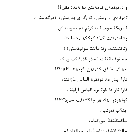
و دذنيةدةن ئزدةيئن بة ةندئ مةن؟!
تةرگةي بةرسئن، تةرگةي بةرسئن، تةرگةسئن،
كةرةگئ جوق كةشئرئم دة بةرمةسئن!
وشاعئمنئث كذلئ كوككة ذشسا دا،
وتانئمنئث وتئ ماثگئ سونبةسئن!!!
جةلتوقساننئث ءجذز قذبئلئپ رةثئ،
جةتئم حالئق كئمنةن كومةك تئلةدئ؟!
قارا جةر دة قوتةرة الماس مازاقتئ،
قارا نار دا كوتةرة الماس ازاپتئ،
كوتةرةر تةك ةر جئگئتتئث جذرةگئ!!!
جئلاپ تذرئپ،
جاقسئلئققا جورئعام:
«التئ الاشئم اداسپاعاي جولئنان!».