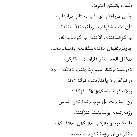
ذلت داؤئسئن اقئرعئ.
جاس ذرپاقتار تؤ عئپ ذستاپ ذرانداپ،
ءان عئپ شئرقاپ، زذلئمدئققا اتئلدئ.
جةلتوقساننئث الاثئندا جةكپة-جةك.
جاؤئزدئقپةن بةلدةسكةندة بةتپة-بةت.
بذكئل الةم باتئر قازاق ذل-قئزئن،
كذرةسكةرلئك سيمأولئ ةتئپ كةتكةن ةد.
ذرانداعان ذرپاقتاردئث ئزگئ ءذنئ،
ويلاندئردئ ماسكةؤدةگئ ئزگئنئ.
ون التئ ذلت ةل بوپ ةندئ تذرا الماس،
وزدةرئندة بولمايئنشا تئزگئنئ.
قاندئ بوداؤ بةرئپ جةتكةن جةثئسكة،
باتئر ذرپاق رؤحئ تذر ةث ذستة.