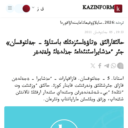
KAZINFORM
ق ز
ترەند:
2026-سايلاۋ
وقيعا
تاعايىنداۋ
اقوردا
19:33, 05 جەلتوقسان 2011
حالئقارالئق «تاؤةلسئزدئك باستاؤئ - جةلتوقسان»
جئر ءمذشايراسئنئداعئ جذلدةلئ ولةثدةر
استانا. 5 - جةلتوقسان. قازاقپارات - ءمذشايرا - ةجةلدةن
قازاق جئرشئلئق ونةرئنئث قاينار كوزئ. حالئق ءوزئنئث وت
ءتئلدئ ءبي-شةشةندةرئن وسئنداي سئندار ارقئلئ تالانتئن
شئثداپ، وزئق ويلئسئن ماراپاتتاپ وتئرعان.