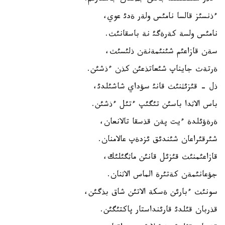
ءذنسئز قالسا نامئس ولةر ةدئ عوي،
نامئس ولسة كةرةگئ نة باسقانئث.
سةن قازاعئم شئنئمةنةن ذلئسئث،
ةرتةث جايناپ شئعاتذعئن كذن ءذشئن.
ذل - قئزئثنئث قانئ سؤداي شاشئلدئ،
باس الاثدا باسئن تئگئپ ءتئل ءذشئن.
ةرةؤئلدة ءيت پةن قذسقا تالانعان،
شئرقئراعان شئندئق ئزدةپ عالامنان.
قازاعئمنئث قئزئل قانئن ماثگئلئك،
جؤعانئمةن كةتئرة الماس الاثنان.
سونئث ءبارئن ةسكة الاتئن شاق بذگئن،
قذربان قئلدئ قارئنداستار پاكتئگئن.