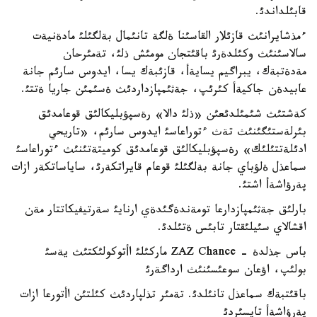
قابئلداندئ.
ءمذشايرانئث قازئلار القاسئنا ةلگة تانئمال بةلگئلئ مادةنيةت
سالاسئنئث وكئلدةرئ باقئتجان مومئش ذلئ، تةمئرحان
مةدةتبةك، يبراگيم يسايةأ، قازئبةك يسا، ايدوس سارئم جانة
عابيدةن جاكيةأ كئرئپ، جةثئمپازداردئث ةسئمئن جاريا ةتتئ.
كةشتئث شئمئلدئعئن «ذلئ دالا» رةسپؤبليكالئق قوعامدئق
بئرلةستئگئنئث تةث ءتوراعاسئ ايدوس سارئم، «تاريحي
ادئلةتتئلئك» رةسپؤبليكالئق قوعامدئق كوميتةتئنئث ءتوراعاسئ
سماعذل ةلؤباي جانة بةلگئلئ قوعام قايراتكةرئ، ساياساتكةر ازات
پةرؤاشةأ اشتئ.
بارلئق جةثئمپازدارعا تومةندةگئدةي ارنايئ سةرتيفيكاتتار مةن
اقشالاي سئيلئقتار تابئس ةتئلدئ.
باس جذلدة - ZAZ Chance ماركئلئ اأتوكولئكتئث يةسئ
بولئپ، اؤعان سوعئسئنئث ارداگةرئ
باقئتبةك سماعذل تانئلدئ. تةمئر تذلپاردئث كئلتئن اأتورعا ازات
پةرؤاشةأ تاپسئردئ