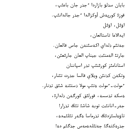
بايان سذلؤ بازاردا ءجذر جان باعئپ،
قوزئ كورپةش أوكزالدا ءجذر جالدانئپ.
اؤئل، اؤئل
ايدالاعا تاستالعان،
جةتئم ذلداي اكةسئنةن جاس قالعان.
جارتئ الةمنئث جيناپ العان جارئعئن،
استانامئز كورئنئپ تذر اسپاننان
وتكةن كذنئن ويلاي قالسا جذرت تئنار،
ءمولت-ءمولت ةتئپ مولا ذستئنة شئق تذنار.
ةسكة تذسسة، قورلئق كورگةن ذلدارئ،
جةر-انانئث توبة شاشئ تئك تذرار!
تاؤةلسئزدئك تذرماسا ةگةر تئلئمدة،
جذرةكتةگئ جةثئلدةمةس جذگئم دة!