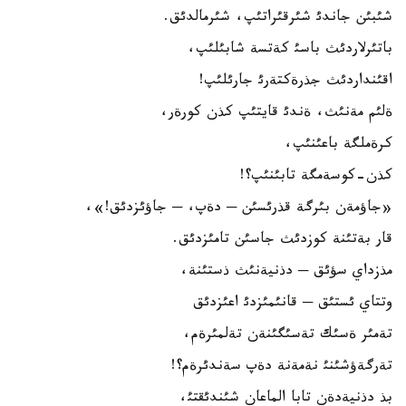
شئبئن جاندئ شئرقئراتئپ، شئرمالدئق.
باتئرلاردئث باسئ كةتسة شابئلئپ،
اقئنداردئث جذرةكتةرئ جارئلئپ!
ةلئم مةنئث، ةندئ قايتئپ كذن كورةر،
كرةملگة باعئنئپ،
كذن-كوسةمگة تابئنئپ؟!
«جاؤمةن بئرگة قذرئسئن ─ دةپ، ─ جاؤئزدئق!»،
قار بةتئنة كوزدئث جاسئن تامئزدئق.
مذزداي سؤئق ─ دذنيةنئث ذستئنة،
وتتاي ئستئق ─ قانئمئزدئ اعئزدئق
تةمئر ةسئك تةسئگئنةن تةلمئرةم،
تةرگةؤشئنئ نةمةنة دةپ سةندئرةم؟!
بذ دذنيةدةن تابا الماعان شئندئقتئ،