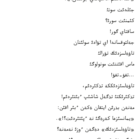
جئلدئث سوثئ
كئمنئث سورئ؟
ساقتاي گور!
جةلتوقساندا اي تؤادئ سولئنان
تاؤةلسزدئك تؤرالئ
ماس اقئننئث مونولوگئ
...تفؤ-تفؤ!
تاؤةلسئزدئككة تذكئردئم،
تذكئرئكتئ تذگةل شاشئپ ءبئتئردئم!
مةنةن بذرئن ايتقان ةكةن ءبئر اقئن:
«يمانسئزعا كةرةگئ نة ءپئتئردئث؟!».
«تاؤةلسئزدئك» دةگةن ءوزئ نةمةنة؟