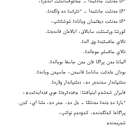
ءالئ مةنئث جادئمدا - جةلتوقساننئث اندةرئ،
ءالئ مةنئث جانئمدا - ءتئرئسئ دة ولگةنئ.
ءالئ مةنئث ذيقئمنان وياتادئ شوشئتئپ،
كورشئ ورئستئث سابالاق، ابالاعان قاندةنئ.
تالاي جاقسئثدئ وق الدئ.
تالاي جاقسئم جوعالدئ.
الماتئ مةن پراگا قان مةن جاسقا بويالدئ.
بودان ةلدئث ساناسئ قانمةن، جاسپةن وياندئ.
ذمئتپاثدار سةندةر دة، ذمئتپاثدار ولاردئ.
قايران شةشةم ايتپاقشئ: «قذدئرةتئ عوي قذدايدئث»،
ءبارئ دة ةندئ مةنئكئ - ةل دة، جةر دة، مئنا اي، كذن.
پراگاعا كةلگةندة، كةؤدةم تولئپ،
شةرمةندة