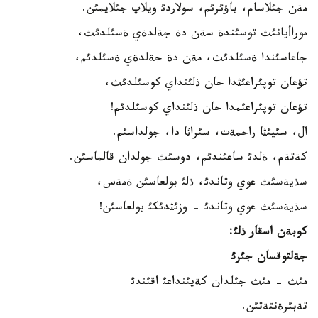
مةن جئلاسام، باؤئرئم، سولاردئ ويلاپ جئلايمئن.
موراأيانئث توسئندة سةن دة جةلدةي ةسئلدئث،
جاعاسئندا ةسئلدئث، مةن دة جةلدةي ةسئلدئم،
تؤعان توپئراعئثدا حان ذلئنداي كوسئلدئث،
تؤعان توپئراعئمدا حان ذلئنداي كوسئلدئم!
ال، سئيئثا راحمةت، سئراثا دا، جولداسئم.
كةتةم، ةلدئ ساعئندئم، دوسئث جولدان قالماسئن.
سذيةسئث عوي وتاندئ، ذلئ بولعاسئن ةمةس،
سذيةسئث عوي وتاندئ - وزئثدئكئ بولعاسئن!
كوبةن اسقار ذلئ:
جةلتوقسان جئرئ
مئث - مئث جئلدان كةيئنداعئ اقئندئ
تةبئرةنتةتئن.