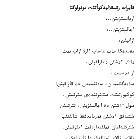
قايرات رئسقذلبةكوأتئث مونولوگئ
ارمانسئزبئن..،
اجالسئزبئن..،
ازاتپئن،
مةندةگئ مذث عاجاپ ءارئ ازاپ مذث.
ذلتئم ءذشئن ذلتاراقپئن،
از دةسةث،
سذيةگئممةن، سذتئممةن دة قازاقپئن!
كوكبورئنئث سئثئرئندةي سئرئمئن،
سول ءذشئن دة اجالسئزبئن، تئرئمئن.
شئندئق ءذشئن قذرباندئققا شالئنئپ
شئرئلداعان قذلئنداردئث ءبئرئمئن.
تالاي-تالاي تونالدئم دا تاپتالدئم،