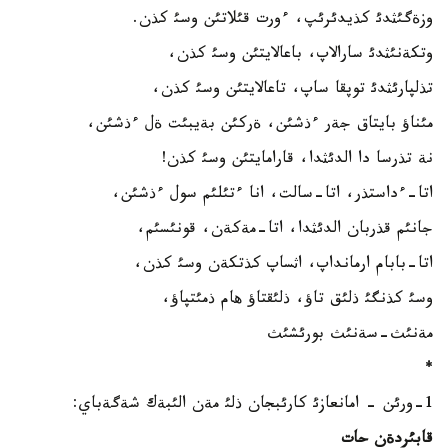
وزةگئثدئ كذيدئرئپ، ءورت قئلاتئن وسئ كذن.
وتكةنئثدئ سارالاپ، باعالايتئن وسئ كذن،
تذلپارئثدئ توپقا ساپ، تاعالايتئن وسئ كذن،
مئناؤ بايتاق جةر ءذشئن، ةركئن بةيبئت ةل ءذشئن،
نة تذرسا دا الدئثدا، قارامايتئن وسئ كذن!
اتا-ءداستذر، اتا-سالت، انا ءتئلئم سول ءذشئن،
جانئم قذربان الدئثدا، اتا-مةكةن، قونئسئم،
اتا-بابام ارمانداپ، اثساپ كذتكةن وسئ كذن،
وسئ كذنگئ ذلئق تاؤ، ذلئقتاؤ هام ذمئتپاؤ،
مةنئث-سةنئث بورئشئث
*
1-ورئن - امانعازئ كارئبجان ذلئ مةن الئبةك شةگةباي:
قابئردةن حات