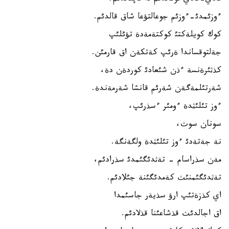
ءوزئمدئ-ءوزئم جوعالتؤعا شاق قالدئم.
كوك كويلةكتئ كوكتةمةدة تؤئلئپ
جةلتوقساندا ةرئپ كةتكةن اق قارمئن.
كذثئرةنسة ءذن شئعادئ كوردةن دة،
شةرتئلمةگةن شةرئم قانشا شةرمةندة.
ءوز تئلئثدة ءومئر ءسذرئپ،
سونان سوث،
نة جةتةدئ ءوز تئلئثدة ولگةنگة.
مةن سذراسام - تةثدئگئمدئ سذرادئم،
تةثدئگئمنئث كةمدئگئنة جئلادئم.
اي كذزةتئپ ارؤ سذيةر جاسئمدا
اق اجالدئث قذشاعئنا قذلادئم.