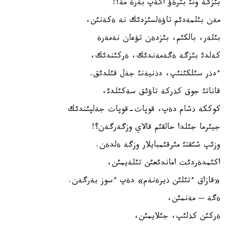
بئزگة ونئ بئرةؤ اكةپ بةرة مة؟!
مةن بئلمةدئم تاؤةلسئزدئك نة ةكةنئن،
بئلةر، بالكئم، بئزدةن تؤعان نةمةرة
كةلدئ بئزگة ةگةمةندئك، ةركئندئك،
ءدذر سئلكئنئپ، دذنيةنئ جةل قئلدئق.
قاناتئ جوق كذركة تاؤئق سةكئلدئ،
كوككة ذشام دةپ، قوپاث-قوپاث جةلپئندئك
جيئرما جئلدا حالقئم قالاي وزگةرگةن؟!
وزئپ شئقتئ مئرقئمبايلار وزگة ةلدةن.
اكئمدةردئث اماندئعئن تئلةيمئن،
«قازاق ءتئلئن ذيرةنةم» دةپ ءسوز بةرگةن.
ةگة ─ مةنمئن،
ةركئن كذلئپ، جئلايمئن،