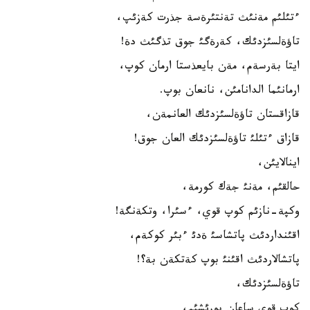
ءتئلئم مةنئث تةنتئرةسة جذرت كةزئپ،
تاؤةلسئزدئك، كةرةگئ جوق تذگئث دة!
ايتا بةرسةم، مةن بايعذستا ارمان كوپ،
ارمانئما الدانامئن، نانعان بوپ.
قازاقستان تاؤةلسئزدئك العانمةن،
قازاق ءتئلئ تاؤةلسئزدئك العان جوق!
اينالايئن،
حالقئم، مةنئ جةك كورمة،
وكپة-نازئم كوپ قوي، ءسئرا، وتكةنگة!
اقئنداردئث پاتشاسئ ةدئ ءبئر كوكةم،
پاتشالاردئث اقئنئ بوپ كةتكةن بة؟!
تاؤةلسئزدئك،
كوپ قوي ساعان بورئشئم،