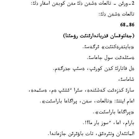
2-ورئن - تالعات ةشةن ذلئ مةن كوبةن اسقار ذلئ:
تالعات ةشةن ذلئ:
68-86
(جةلتوقسان قذرباندارئنئث رؤحئنا)
«بايتةرةكتئث» ئرگةسئ.
ةسئلدئث سول جاعاسئ.
ةل قاتارلئ كذن كورئپ، ةسئپ جذرگةم.
شاماسئ،
سارئ كذزدئث كةشئندة، سئرا ءئشئپ ةم، ةسئمدة،
اعام ايتتئ: «تالعات، سةن، پراگاعا باراسئث».
«پراگاعا باراسئث».
بارام، اعا، ءسوز بار ما؟!.
الماتئدان وتئردئق، تاث باؤئرئن جازعاندا.