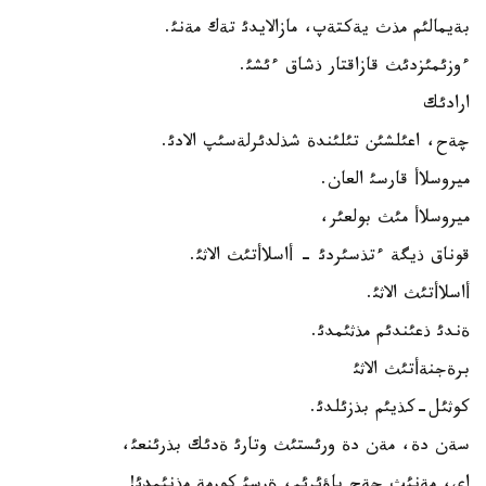
بةيمالئم مذث يةكتةپ، مازالايدئ تةك مةنئ.
ءوزئمئزدئث قازاقتار ذشاق ءئشئ.
ارادئك
چةح، اعئلشئن تئلئندة شذلدئرلةسئپ الادئ.
ميروسلاأ قارسئ العان.
ميروسلاأ مئث بولعئر،
قوناق ذيگة ءتذسئردئ - أاسلاأتئث الاثئ.
أاسلاأتئث الاثئ.
ةندئ ذعئندئم مذثئمدئ.
برةجنةأتئث الاثئ
كوثئل-كذيئم بذزئلدئ.
سةن دة، مةن دة ورئستئث وتارئ ةدئك بذرئنعئ،
اي، مةنئث چةح باؤئرئم، ةرسئ كورمة مذنئمدئ!