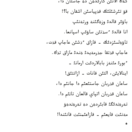
كةك الاتئن كارئدةن دة جاستان دا،
قؤ تئرشئلئك قذپياسئن اشقان با؟!
باؤئر قالدئ وزةگئنة ورتةنئپ
انا قالدئ ءسذتئن ساؤئپ اسپانعا.
تاؤةلسئزدئك - قازاق ءذشئن عاجاپ قذت،
عاجاپ قذتقا جذرمةيدئ ةندئ مازاق تذك.
ءبورئ مئنةز بابالاردئث ارمانئ -
اينالايئن، التئن قانات - ازاتتئق!
ساعان قذربان جاستئعئم دا جانئم دا،
ساعان قذربان اتپاي قالعان تاثئم دا.
تةرةثدئگئ قابئردةن دة تةرةثدةؤ
مةنئث قايعئم - قازاعئمنئث قانئندا!
*