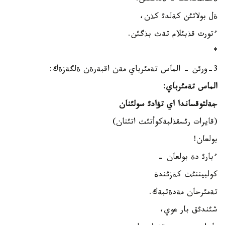
ةل بولاتئن كةلدئ كذن،
ءتورت قذبئلام تةث بذگئن.
*
3-ورئن - الماس تةمئرباي مةن اقبةرةن ةلگةزةك:
الماس تةمئرباي:
جةلتوقساندا اي تؤادئ سولئنان
(قايرات رئسقذلبةكوأتئث اتئنان)
بولعان!
ءبارئ دة بولعان -
كولبيننئث كةزئندة
تةمئرحان مةدةتبةك.
شئندئق بار عوي،