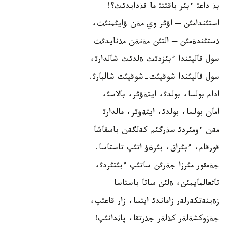
بذ داعئ ءبئر باقئتئ ما قذدايدئث؟!
استئندامئن ─ اؤئر وي مةن ؤايئمنئث،
ذستئندةمئن ─ التئن مةنةن مذنايدئث
سول قالپئندا ءبئزدئث ةلدئث شالدارئ،
سول قالپئندا شوقپئت-شوقپئت شالبارئ.
ادام بولسا، بولدئ، ايتةؤئر، بالاسئ،
امان بولسا، بولدئ، ايتةؤئر، مالدارئ
مةن ءومئردئ سذرگئم كةلگةن باسقاشا
قورقام، ءبئراق، بئرةؤ اتئپ تاستاسا.
جةمقور مئرزا جةرئن ساتئپ ءبئتئردئ،
تاثعالمايمئن، ةلئن ساتا باستاسا
زةينةتكةرلةر زاماندئ ايتسا، زار قاعئپ،
جةزوكشةلةر كذلةر جذرتقا، پاثدانئپ!