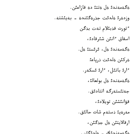
ةگةمةندئ ةل ةتتئ دة قازاعئن.
وزدةرئ ةلدئث جذرةگئندة - بةيئشتة.
ءتورت قذبئلام تةث بذگن
اسقاق ءانئن شئرقادئ،
ةگةمةندئ ةل، ئرئستئ ةل.
ةركئن ةلدئث ذرپاعئ
ءارئ باتئل، ءارئ ئسكةر.
ةگةمةندئ ةل بولعالئ،
جةثئستةرگة اتتادئق.
قؤانئشئن تويلادئ،
مةرةيئ ذستةم شات حالئق.
ارقالايتئن ةل جذگئن،
ةگةمةندئك - ةلدئگئن.