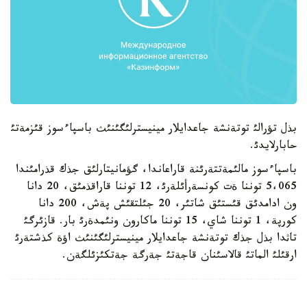
بذل تؤرالئ توتةنشة جاعدايلار مينيسترلئگئنئث باسپاءسوز قئزمةتئ
حابارلايدئ.
باسپاءسوز مالئمةتتةرئنة قاراعاندا، گؤمانيتارلئق جذك قذرامئندا
5،065 توننا ةت كونسةرأئلةرئ، 12 توننا قاراقذمئق، 20 دانا
ون ادامدئق قئستئق شاتئر، 20 جئلتقئش پةش، 200 دانا
كورپة، 1 توننا شاي، 15 توننا ماكارون ونئمدةرئ بار. قازئرگئ
تاثدا بذل جذك توتةنشة جاعدايلار مينيسترلئگئنئث اؤة كذشتةرئ
ارقئلئ الماتئ قالاسئنان قاجةتئ جةرگة جةتكئزئلگةن.