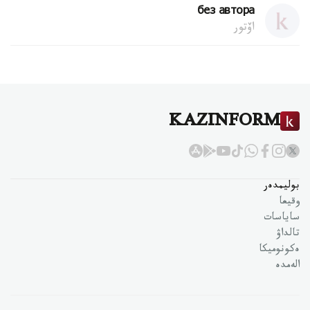
без автора
اۆتور
KAZINFORM
بوليمدەر
وقيعا
ساياسات
تالداۋ
ەكونوميكا
الەمدە