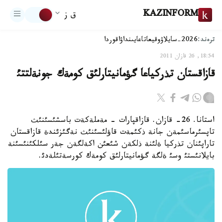
KAZINFORM
ق ز
ترەند:
2026-سايلاۋ
وقيعا
تاعايىنداۋ
اقوردا
18:54, 26 قازان 2011
قازاقستان تذركياعا گؤمانيتارلئق كومةك جونةلتتئ
استانا. 26- قازان. قازاقپارات - مةملةكةت باسشئسئنئث
تاپسئرماسئمةن جانة ذكئمةت قاؤلئسئنئث نةگئزئندة قازاقستان
تاراپئنان تذركيا ةلئنة ذلكةن شئعئن اكةلگةن جةر سئلكئنئسئنة
بايلانئستئ وسئ ةلگة گؤمانيتارلئق كومةك كورسةتئلةدئ.