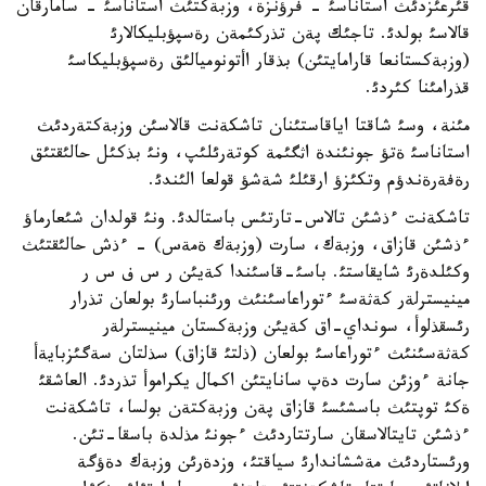
قئرعئزدئث استاناسئ - فرؤنزة، وزبةكتئث استاناسئ - سامارقان
قالاسئ بولدئ. تاجئك پةن تذركئمةن رةسپؤبليكالارئ
(وزبةكستانعا قارامايتئن) بذقار اأتونوميالئق رةسپؤبليكاسئ
قذرامئنا كئردئ.
مئنة، وسئ شاقتا اياقاستئنان تاشكةنت قالاسئن وزبةكتةردئث
استاناسئ ةتؤ جونئندة اثگئمة كوتةرئلئپ، ونئ بذكئل حالئقتئق
رةفةرةندؤم وتكئزؤ ارقئلئ شةشؤ قولعا الئندئ.
تاشكةنت ءذشئن تالاس-تارتئس باستالدئ. ونئ قولدان شئعارماؤ
ءذشئن قازاق، وزبةك، سارت (وزبةك ةمةس) - ءذش حالئقتئث
وكئلدةرئ شايقاستئ. باسئ-قاسئندا كةيئن ر س ف س ر
مينيسترلةر كةثةسئ ءتوراعاسئنئث ورئنباسارئ بولعان تذرار
رئسقذلوأ، سونداي-اق كةيئن وزبةكستان مينيسترلةر
كةثةسئنئث ءتوراعاسئ بولعان (ذلتئ قازاق) سذلتان سةگئزبايةأ
جانة ءوزئن سارت دةپ سانايتئن اكمال يكراموأ تذردئ. العاشقئ
ةكئ توپتئث باسشئسئ قازاق پةن وزبةكتةن بولسا، تاشكةنت
ءذشئن تايتالاسقان سارتتاردئث ءجونئ مذلدة باسقا-تئن.
ورئستاردئث مةششاندارئ سياقتئ، وزدةرئن وزبةك دةؤگة