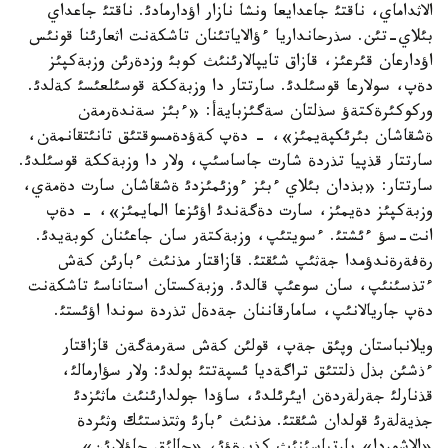
الاثداماي، ناقتئ جاعدايعا ونشا نازار اؤدارمادئ. ناقتئ جاعداي
بئلاي-تئن. سذرحانداريا ءؤالاياتئنان تاشكةنت اثعارئنا قونئس
اؤدارعان قئرعئز، قازاق تايپالارئنئث كوبئ وزدةرئن وزبةكپئز
دةپ، سولارعا قوسئلدئ. سارتتار دا وزبةككة قوسئلعئسئ كةلدئ.
وركوكئرةكتةؤ سذلتان سةگئزبايةأ: «ءبئز سةندةرمةن
ةشقاشان بئرئكپةيمئز»، - دةپ كةؤدةمسوقتئق تانئتقانمةن،
سارتتار قذپيا تذردة شارت جاساسئپ، ولار دا وزبةككة قوسئلدئ.
سارتتار: «بذدان بئلاي ءبئز ءوزئمئزدئ ةشقاشان سارت دةمةي،
وزبةكپئز دةيمئز، سارت دةگةندئ اؤئزعا المايمئز»، - دةپ
انت-سؤ ءئشتئ. ءسويتئپ، وزبةكتةر سان جاعئنان كوبةيدئ.
رةفةرةندؤمدا جةثئپ شئقتئ. قازاقتار مذنئث ءبارئن كةش
ءتذسئنئپ، سان سوعئپ قالدئ. وزبةكستان استاناسئ تاشكةنت
دةپ جاريالانئپ، سامارقاننان جةدةل تذردة سوندا اؤئستئ.
ويلانباستان وپئق جةپ، قولئن كةش سةرمةگةن قازاقتار
ءذشئن بذل ذلتتئق تراگةديا ئسپةتتئ بولدئ: ولار سؤارمالئ،
قذنارلئ جةرلةردةن ايئرئلدئ، ساؤدا جولدارئنئث ماثئزدئ
جذيةلةرئ قولدان شئقتئ. مذنئث ءبارئ وثتذستئك وثئردة