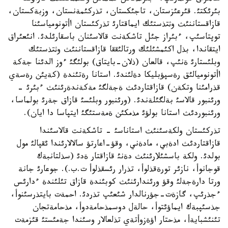
بئرئكتئ. قئرعئزستان، تاجئكستان، تذركئمةنستان، وزبةكستان،
قازاقستاننئث وثتذستئك ايماقتارئ تذركئستان اأتونومياسئنا
توپتاسئپ، ءبئراز جئل تاشكةنت قالاسئنان باسقارئلدئ. انئعئراق
ايتقاندا، بذل اكئمشئلئك ورتالئققا قازاقستاننئث وثتذستئك
وبلئستارئ ةنئپ، قالعان (ذلان-بايتاق) بولئگئ ءوز الدئنا جةكة
اأتونوميالئق رةسپؤبليكا دةلئندئ. استانا رةتئندة (كةيئن رةسةي
قذرامئنا وتكةن) قازاقتاردئث ةجةلگئ مةكةندةرئنئث ءبئرئ -
ورئنبور قالاسئ بةلگئلةندئ. (ورئنبور وبلئسئ قازاق جةرئ بولماسا،
ورئنبوردئث استانا بولؤئ مذمكئن ةمةستئگئ ايتپاسا دا ايان).
تذركئستان ولكةسئنئث استاناسئ - تاشكةنت قالاسئندا
قازاقتاردئث ادةبي، مادةني، وقؤ-اعارتؤ سالالارئندا ئقپالئ مول
بولدئ. ولكة باسشئلارئنئث دةنئ قازاقتار ةدئ (سذلتانبةك
قوجانوأ، نازئر تورةقذلوأ، تذرار رئسقذلوأ ت.ب.). جوعارئ جانة
ورتا دارةجةلئ وقؤ ورئندارئنئث كوبئندة قازاق تئلئندة ءدارئس
ءجذرئپ، گازةت-جؤرنالدار شئعئپ تذردئ. احمةت بايتذرسئنوأ،
جذسئپبةك ايماؤئتوأ، حالةل دوسمذحامةدوأ، مذحامةتجان
تئنئشبايةأ، مذحتار اؤةزوأتةي تذلعالار وسئندا جةمئستئ قئزمةت