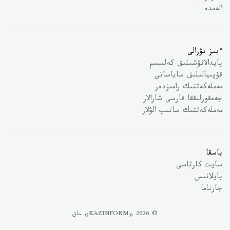
الەمدە
ءبىز تۋرالى
پايدالانۋشىلىق كەلىسىم
قۇپىيالىلىق ساياساتى
مەملەكەتتىك رامىزدەر
جەمقورلىققا قارسى شارالار
مەملەكەتتىك ساتىپ الۋلار
باسقا
سايت كارتاسى
بايلانىس
جارناما
© 2026 «KAZINFORM» حاق