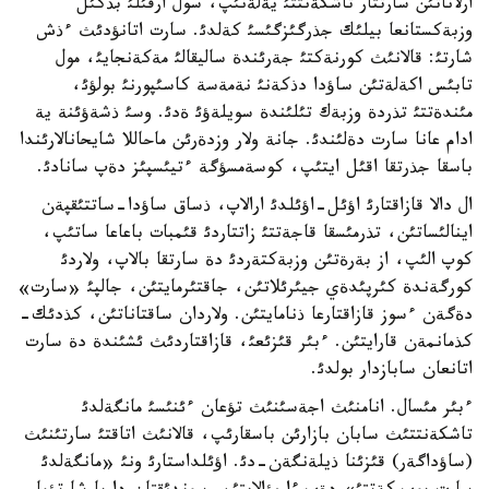
ارلاناتئن سارتتار تاشكةنتتئ يةلةنئپ، سول ارقئلئ بذكئل
وزبةكستانعا بيلئك جذرگئزگئسئ كةلدئ. سارت اتانؤدئث ءذش
شارتئ: قالانئث كورنةكتئ جةرئندة ساليقالئ مةكةنجايئ، مول
تابئس اكةلةتئن ساؤدا دذكةنئ نةمةسة كاسئپورنئ بولؤئ،
مئندةتتئ تذردة وزبةك تئلئندة سويلةؤئ ةدئ. وسئ ذشةؤئنة ية
ادام عانا سارت دةلئندئ. جانة ولار وزدةرئن ماحاللا شايحانالارئندا
باسقا جذرتقا اقئل ايتئپ، كوسةمسؤگة ءتيئسپئز دةپ سانادئ.
ال دالا قازاقتارئ اؤئل-اؤئلدئ ارالاپ، ذساق ساؤدا-ساتتئقپةن
اينالئساتئن، تذرمئسقا قاجةتتئ زاتتاردئ قئمبات باعاعا ساتئپ،
كوپ الئپ، از بةرةتئن وزبةكتةردئ دة سارتقا بالاپ، ولاردئ
كورگةندة كئرپئدةي جيئرئلاتئن، جاقتئرمايتئن، جالپئ «سارت»
دةگةن ءسوز قازاقتارعا ذنامايتئن. ولاردان ساقتاناتئن، كذدئك-
كذمانمةن قارايتئن. ءبئر قئزئعئ، قازاقتاردئث ئشئندة دة سارت
اتانعان سابازدار بولدئ.
ءبئر مئسال. انامنئث اجةسئنئث تؤعان ءئنئسئ مانگةلدئ
تاشكةنتتئث سابان بازارئن باسقارئپ، قالانئث اتاقتئ سارتئنئث
(ساؤداگةر) قئزئنا ذيلةنگةن-دئ. اؤئلداستارئ ونئ «مانگةلدئ