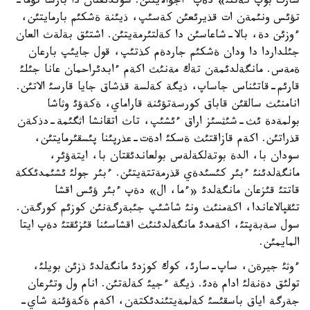
سارت بوپ كةتتئ» دةپ ءاجؤالايتئن. سوندئقتان دا بارشا تؤما-
تؤئس ونئمةن ات قذيرئعئن كةسئپ، ذيئنة ةشكئم بارمايتئن،
ءوزئن دة، بالا-شاعاسئن دا كةلتئرمةيتئن. اشتئق بةلةث العان
جئلداردا دا ودان ةشكئم جاردةم كذتئپ، قول جايئپ بارعان
ةمةس. مانگةلدئمةن تةك مةنئث اكةم ءابدئراحمان عانا جئلئ
قارئم-قاتئناس جاساپ، ذيگة كةلسة قذشاق جايا قارسئ الاتئن.
انامنئث سالقئن قاباق كورسةتؤئنة قاراماي، ةكةؤئ وثاشا
بولمةدة ئث-شئثسئز اراق ءئشئپ، تاث اتقانشا اثگئمة-دذكةن
قذراتئن. اكةم قازاقتئث ةسكئ ادةت-عذرپئنا پئسقئرمايتئن،
سودان با، الدة بوتةلكةلةس بولعاندئقتان با، ايتةؤئر،
مانگةلدئنئ ءبئر كئسئدةي قذرمةتتةيتئن. ءبئر جولئ ئشئمدئككة
قاتتئ قئزعان مانگةلدئ «ءما، ال» دةپ ءبئر ؤئس اقشا
تئقپالاعاندا، اكةمنئث ونئ شاشئپ جئبةرگةنئن كوزئم كورگةن.
سول سةبةپتئ، اكةمدئ مانگةلدئنئث اقشاسئنا قئزئقتئ دةپ ايتا
المايمئن.
ءوثئ جيرةن، ساپ-سارئ، كوك كوزدئ مانگةلدئ ذزئن بويلئ،
تولئق دةنةلئ ادام ةدئ. ذيگة ءجيئ كةلةتئن. انام ول وتئرعان
جةرگة اياق باسقئسئ كةلمةيتئندئكتةن، اكةم ةكةؤئنة شاي-