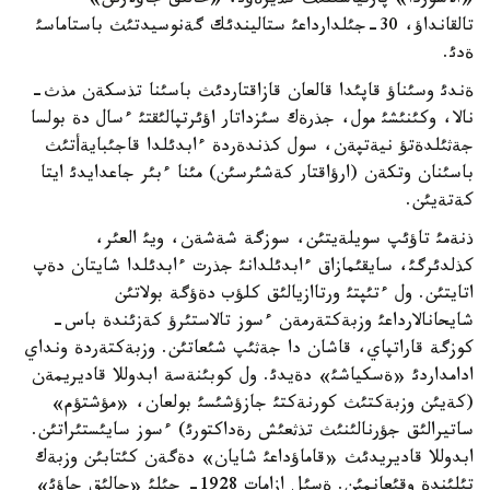
«الاشوردا» پارتياسئنئث كذيرةؤئ، «حالئق جاؤلارئن»
تالقانداؤ، 30-جئلدارداعئ ستاليندئك گةنوسيدتئث باستاماسئ
ةدئ.
ةندئ وسئناؤ قاپئدا قالعان قازاقتاردئث باسئنا تذسكةن مذث-
نالا، وكئنئشئ مول، جذرةك سئزداتار اؤئرتپالئقتئ ءسال دة بولسا
جةثئلدةتؤ نيةتپةن، سول كذندةردة ءابدئلدا قاجئبايةأتئث
باسئنان وتكةن (ارؤاقتار كةشئرسئن) مئنا ءبئر جاعدايدئ ايتا
كةتةيئن.
ذنةمئ تاؤئپ سويلةيتئن، سوزگة شةشةن، ويئ العئر،
كذلدئرگئ، سايقئمازاق ءابدئلدانئ جذرت ءابدئلدا شايتان دةپ
اتايتئن. ول ءتئپتئ ورتاازيالئق كلؤب دةؤگة بولاتئن
شايحانالارداعئ وزبةكتةرمةن ءسوز تالاستئرؤ كةزئندة باس-
كوزگة قاراتپاي، قاشان دا جةثئپ شئعاتئن. وزبةكتةردة ونداي
ادامداردئ «ةسكياشئ» دةيدئ. ول كوبئنةسة ابدوللا قاديريمةن
(كةيئن وزبةكتئث كورنةكتئ جازؤشئسئ بولعان، «مؤشتؤم»
ساتيرالئق جؤرنالئنئث تذثعئش رةداكتورئ) ءسوز سايئستئراتئن.
ابدوللا قاديريدئث «قاماؤداعئ شايان» دةگةن كئتابئن وزبةك
تئلئندة وقئعانمئن. ةسئل ازامات 1928- جئلئ «حالئق جاؤئ»