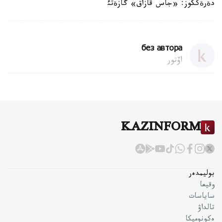
دةرةككوز: «جاس قازاق» گازةتئ
без автора
اۆتور
KAZINFORM
بوليمدەر
وقيعا
ساياسات
تالداۋ
ەكونوميكا