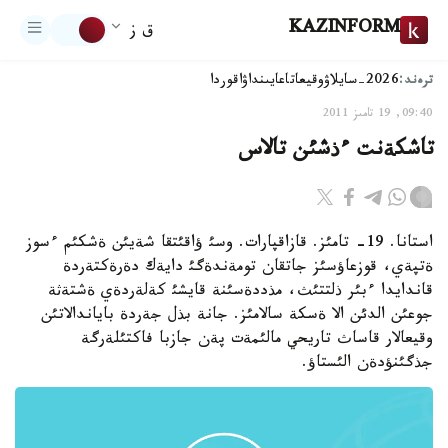
KAZINFORM
ق ز
ترەند:
2026-سايلاۋ
وقيعا
تاعايىنداۋ
اقوردا
09:40, 19 تامىز 2011
تاشكةنت ءذشئن تالاس
استانا. 19- تامئز. قازاقپارات. وسئ ؤاقئتقا شةيئن ةشكئم ءسوز
ةتپةي، قوزعاؤسئز جاتقان تومةندةگئ دايةك دةرةكتةردة
قاندايدا ءبئر ذلتتئث، مذددةسئنة قايشئ كةلةردةي ةشتةثة
جوعئن الدئن الا ةسكة سالامئز. جانة بذل جةردة باياندالاتئن
وقيعالار قاساث تاريحي مالئمةت پةن جازبا فاكتئلةرگة
جذگئنؤدةن الئستاؤ.