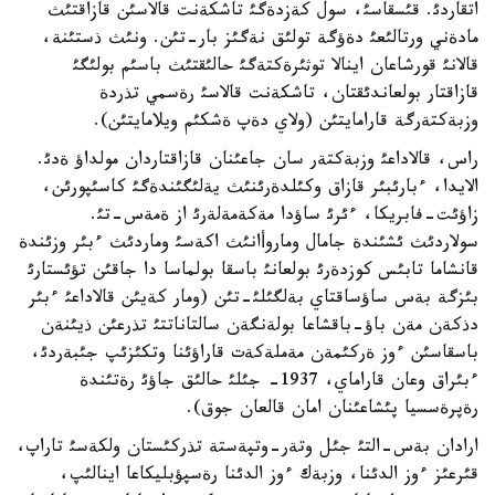
اتقاردئ. قئسقاسئ، سول كةزدةگئ تاشكةنت قالاسئن قازاقتئث
مادةني ورتالئعئ دةؤگة تولئق نةگئز بار-تئن. ونئث ذستئنة،
قالانئ قورشاعان اينالا توثئرةكتةگئ حالئقتئث باسئم بولئگئ
قازاقتار بولعاندئقتان، تاشكةنت قالاسئ رةسمي تذردة
وزبةكتةرگة قارامايتئن (ولاي دةپ ةشكئم ويلامايتئن).
راس، قالاداعئ وزبةكتةر سان جاعئنان قازاقتاردان مولداؤ ةدئ.
الايدا، ءبارئبئر قازاق وكئلدةرئنئث يةلئگئندةگئ كاسئپورئن،
زاؤئت-فابريكا، ءئرئ ساؤدا مةكةمةلةرئ از ةمةس-تئ.
سولاردئث ئشئندة جامال وماروأانئث اكةسئ وماردئث ءبئر وزئندة
قانشاما تابئس كوزدةرئ بولعانئ باسقا بولماسا دا جاقئن تؤئستارئ
بئزگة بةس ساؤساقتاي بةلگئلئ-تئن (ومار كةيئن قالاداعئ ءبئر
دذكةن مةن باؤ-باقشاعا بولةنگةن سالتاناتتئ تذرعئن ذيئنةن
باسقاسئن ءوز ةركئمةن مةملةكةت قاراؤئنا وتكئزئپ جئبةردئ،
ءبئراق وعان قاراماي، 1937- جئلئ حالئق جاؤئ رةتئندة
رةپرةسسيا پئشاعئنان امان قالعان جوق).
ارادان بةس-التئ جئل وتةر-وتپةستة تذركئستان ولكةسئ تاراپ،
قئرعئز ءوز الدئنا، وزبةك ءوز الدئنا رةسپؤبليكاعا اينالئپ،