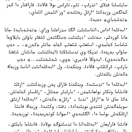
سايئسئنا قذلاق ءتذرئپ، تئم-تئرئس بولا قالادئ. قازاقتار دا كةز
كةلگةن وزبةكتئ ءازئل رةتئندة ءوز اتئمةن اتاماي،
«تةشةباي» دةيدئ.
ءابدئلدا اداس-اتتاسئنئث الگئ سذراعئنا وراي: «تةشةبايدئ جاثا
عانا كوردئم، سةنئث ءذيئثنئث ةسئگئنةن ئشقئر باؤئن بايلاؤعا
شاماسئ كةلمةي، اسئعئپ شئعئپ كةلة جاتئر ةكةن»، - دةپ
جاؤاپ بةرةدئ. تذپكئ وي تذسئنئكتئ (ايةلئثنئث جانئنان شئقتئ
دةگةندةي). ابدوللا قاديري: «وي، شةشةثنئث...» دةپ
بارئپ، ئركئلئپ قالادئ. ويتكةنئ، ول ءابدئلدانئث اناسئ وزبةك
ةكةنئن بئلةتئن.
ءابدئلدا دا ءتذسئندئ. ويتكةنئ قازاق پةن وزبةكتئث ءازئلئ
قانشاما وتكئر بولعانئمةن، ءبارئبئر جةثئل، ءزئلسئز كةلةتئن.
ةكئ جاق تا «ءازئل ءتذبئ - ءزئل» ةكةنئن، ءابدئلدا ارتئق
سويلةگةنئن ئشتةي مويئندادئ، ذقتئ، وكئندئ. وزبةك قانشا
ازئلكةش بولسا دا، الگئندةي ءاجؤانئ كوتةرمةيدئ، توزبةيدئ.
قانئنا قارايعان ءابدئلدانئ دا تذسئنؤگة بولادئ. قانشاما بايلئق،