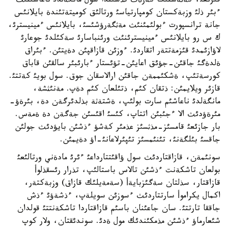
قئزئعئ، كةثةستئك كةزةث تذسئندا سول مانگةلدئ ناعاشئنئث
ءبئر ذلئ وزبةكستان كومپارتياسئ ورتالئق كوميتةتئندة بايلانئس
جانة ترانسپورت ءبولئمئنئث مةثگةرؤشئسئ، بايلانئس ءمينيسترئ،
ك س رو بايلانئس ءمينيسترئنئث ورئنباسارئ سةكئلدئ جوعارئ
لاؤازئمدئ قئزمةتتةر اتقاردئ. ءوزئن قازاقپئن دةيتئن. ءبئراق
ةلدةگئ جاقئن-جؤئق اعايئن-تؤئستار ءبارئبئر سالقئن قاباق
كورسةتئپ، ةشكئممةن جاقئن ارالاسقان جوق. سول بويئ كةتتئ.
قازئر ويلايمئن: ذتقان كئم، ذتئلعان كئم دةپ. مةنئثشة،
مانگةلدئ ناعاشئم سارت بولئپ، ةشتةثة بذلدئرگةن دة، بئرةؤ-
مئرةؤدئث الا ءجئبئن اتتاپ، كئسئ اقئسئن جةگةن دة ةمةس.
بار جازئعئ قامسئز-مذثسئز عذمئر كةشؤ ءذشئن بايؤدئث جولئن
جاقسئ بئلگةنئ، تئنئمسئز تئپئرلاعانئ-اؤ دةيمئن.
سونئمةن، قازاقتاردئث سول ؤاقئتتارداعئ ءئرئ مادةني ورتالئعئ
بولعان تاشكةنت ءذشئن تالاس باستالئپ، تذرار رئسقذلوأ
قازاقتار، سذلتان سةگئزبايةأ (سةمةيلئك قازاق) وزبةكتةر،
اكمال يكراموأ سارتتاردئث ءسوزئن سويلةپ، ءذشةؤئ ءذش
جاققا تارتتئ. سان جاعئنان باسئم قازاقتاردا تاشكةنتتئ قولدان
شئعارماؤ ءذشئن مذمكئندئك مول ةدئ. سوندئقتان، ولار كوپ