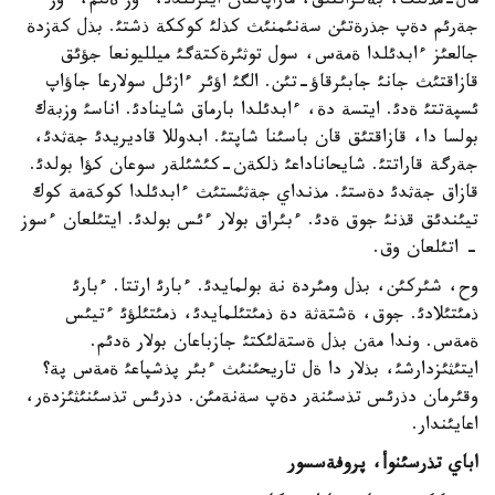
مال-مذلئك، بةكزاتتئق، ماراپاتتان ايئرئلدئ، ءوز ةلئم، ءوز
جةرئم دةپ جذرةتئن سةنئمنئث كذلئ كوككة ذشتئ. بذل كةزدة
جالعئز ءابدئلدا ةمةس، سول توثئرةكتةگئ ميلليونعا جؤئق
قازاقتئث جانئ جابئرقاؤ-تئن. الگئ اؤئر ءازئل سولارعا جاؤاپ
ئسپةتتئ ةدئ. ايتسة دة، ءابدئلدا بارماق شاينادئ. اناسئ وزبةك
بولسا دا، قازاقتئق قان باسئنا شاپتئ. ابدوللا قاديريدئ جةثدئ،
جةرگة قاراتتئ. شايحاناداعئ ذلكةن-كئشئلةر سوعان كؤا بولدئ.
قازاق جةثدئ دةستئ. مذنداي جةثئستئث ءابدئلدا كوكةمة كوك
تيئندئق قذنئ جوق ةدئ. ءبئراق بولار ءئس بولدئ. ايتئلعان ءسوز
- اتئلعان وق.
وح، شئركئن، بذل ومئردة نة بولمايدئ. ءبارئ ارتتا. ءبارئ
ذمئتئلادئ. جوق، ةشتةثة دة ذمئتئلمايدئ، ذمئتئلؤئ ءتيئس
ةمةس. وندا مةن بذل ةستةلئكتئ جازباعان بولار ةدئم.
ايتئثئزدارشئ، بذلار دا ةل تاريحئنئث ءبئر پذشپاعئ ةمةس پة؟
وقئرمان دذرئس تذسئنةر دةپ سةنةمئن. دذرئس تذسئنئثئزدةر،
اعايئندار.
اباي تذرسئنوأ، پروفةسسور