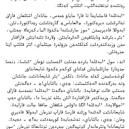
رةتئندة تذتقئندالئپ، اتئلئپ كةتگئ.
ءابدئلدا قاجئبايةأ تا قارا جاياؤ ةمةس، جاثادان اشئلعان قازاق
تةاترئنئث ديرةكتورئ، «العاباس» گازةتئنئث رةداكتورئ-تئن.
ابدوللا قاديريمةن ءسوز جارئسئندا ةكةؤئ الما-كةزةك جةثئپ،
ءبئر-بئرئنة وثايلئقپةن الدئرمايتئن. ولاردئ تئثدايتئن قازاقتار
مةن وزبةكتةردئث كذلكئدةن ةزؤلةرئ جيئلماي، اثئز قئلئپ ايتا
جذرةتئن.
انة، سول ءابدئلدا بئردة مةنئث اكةمنئث تؤعان ءئنئسئ، ذنةمئ
جذپتارئ جازئلمايتئن قذلتاي كوكةم ةكةؤئ شايحانتاؤر
كوشةسئمةن كةلة جاتادئ. ذلكةن ءبئر شايحانانئث جانئنان
وتة بةرگةندة الدةكئمنئث: «ةي، بالتاباي!» - دةگةنئن
ةستئپ قالت توقتايدئ. بالتاباي دةگةنئ ءابدئلدا نةمةسة قازاق
دةگةنئ. وزبةكتةر قازاقتاردئ اتئن بئلة تذرسا دا، بالتاباي دةپ
ءاجؤالايدئ. ءابدئلدا الگئ داؤئس شئققان جاققا جالت قارايدئ.
شايحانانئث الدئندا وزئنة قارسئ قاراپ تذرعان ابدوللا قاديري
وعان: «ةي، بالتاباي، تةشةبايدئ كورمةدئث بة؟» - دةيدئ.
شايحانادا وتئرعاندار كذتپةگةن جةردةن تذتانعالئ تذرعان ءسوز