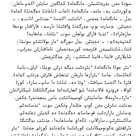
سؤدئ مةن بةرةتئنمئن. مانگةلدئ كةلگةن سايئن اكةم ماعان:
«كوردئث بة، مئنة، مانگةلدئ تاعاث (ناعاشئ دةگةنئ) كةلدئ.
بذل - مانگةلدئ ةمةس، اناثنئث اكةسئ ءجذنئس اتاث»، -
دةيتئن. «سارت بوپ جذرگةنئ ؤاقئتشا نارسة، قازاقتار بوسقا
جازعئرادئ، ءتذبئ قازاق بولعان سوث ءبئتتئ، ةشقايدا
كةتپةيدئ»، - دةيتئن. بذل سوزگة ءماز بولاتئنئم سونشا،
ئنتئ-شئنتئممةن قئزمةت كورسةتةمئن. تاماقتارئن بةرئپ،
شايلارئن قايتا-قايتا ئسئتئپ، زئر جذگئرةمئن.
ءبئر جولئ مانگةلدئ ءبئزدئث ذيگة ذزئن بويلئ، اياق-باسئ
كةلئستئ، جاسئ ءبئرازعا بارعان تذثعئش قئزئن ةرتئپ كةلدئ.
قئزئ دا اكةسئ سياقتئ، ءوثئ دة، شاشئ دا ساپ-سارئ، كوزئ
كوك، فرؤنزة قالاسئندا شؤ اثعارئنداعئ جةرگئلئكتئ شيكئزاتتان
ءدارئ-دارمةك جاسايتئن كومبيناتتئث باس ينجةنةرئ ةكةن.
مذنئث سئرئن مةن كوپ جئلدار وتكةن سوث ءتذسئندئم.
«سابان بازاردئث قوجاسئ» دةگةندئ دة كةيئن ذعئندئم.
سالئستئرئپ-سارالاپ، تالداؤ جاساعاندا، مذنئث بذگئنگئ
نارئقتئق ةكونوميكانئث كورئنئسئ ةكةنئنة كوزئم جةتتئ. ءبئر