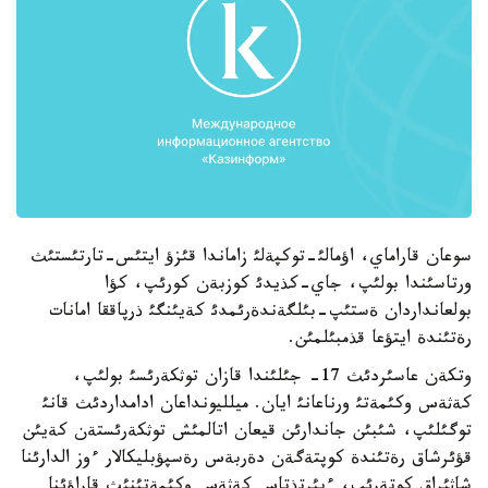
سوعان قاراماي، اؤمالئ-توكپةلئ زاماندا قئزؤ ايتئس-تارتئستئث
ورتاسئندا بولئپ، جاي-كذيدئ كوزبةن كورئپ، كؤا
بولعانداردان ةستئپ-بئلگةندةرئمدئ كةيئنگئ ذرپاققا امانات
رةتئندة ايتؤعا قذمبئلمئن.
وتكةن عاسئردئث 17- جئلئندا قازان توثكةرئسئ بولئپ،
كةثةس وكئمةتئ ورناعانئ ايان. ميلليونداعان ادامداردئث قانئ
توگئلئپ، شئبئن جاندارئن قيعان اتالمئش توثكةرئستةن كةيئن
قؤئرشاق رةتئندة كوپتةگةن دةربةس رةسپؤبليكالار ءوز الدارئنا
شاثئراق كوتةرئپ، ءبئرتذتاس كةثةس وكئمةتئنئث قاراؤئنا