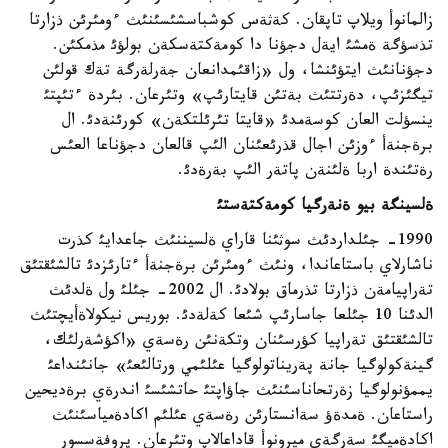
زالمانوأ ويلاپ تاپقان. كةثةس كوشباسشئسئنئث ءومئرئن ذزارتا
تذسؤگة ةمشئ ايةل دجؤنا دا كومةكتةسكةن بولؤئ مذمكئن.
دجؤنانئث ايتؤئنشا، ول «زاقئمدانعان جةرلةرگة تةك قولئن
تيگئزئپ، دةرتتئث بةتئن قايتارئپ» وتئرعان. بئردة ءتئپتئ
ينسؤلت العان كوسةمدئ «قايتا تئرئلتكةن» كورئنةدئ. ال
برةجنةأ ءوزئن اجال قذرئعئنان الئپ قالعان دجؤناعا العئس
رةتئندة اربا ةلئنةن پاتةر الئپ بةرةدئ.
ةلسينگة بيو ةنةرگيا كومةكتةستئ
1990- جئلداردئث سوثئنا قاراي ةلسيننئث جاعدايئ كذرت
ناشارلاي باستاعاندا، ونئث ءومئرئن برةجنةأ ءتارئزدئ تالشئقتئق
تةراپيامةن ذزارتا تذرماق بولادئ. ال 2002- جئلئ ول ةلدئث
الدئنا 10 جئلعا جاسارئپ شئعا كةلةدئ. بوريس نيكولاةأيچتئث
تالشئقتئق تةراپيا كؤرسئنان وتكةنئن رةسةي «اكؤشةرلئك،
گينةكولوگيا جانة پةريناتولوگيا عئلئمي ورتالئعئ» جانئنداعئ
يممؤنولوگيا زةرتحاناسئنئث جاؤاپتئ حاتشئسئ اندرةي برةديحين
راستاعان. ةمدةؤ سةانستارئن رةسةي عئلئم اكادةمياسئنئث
اكادةميگئ سةرگةي ميرونوأ قاداعالاپ وتئرعان. پروفةسسور