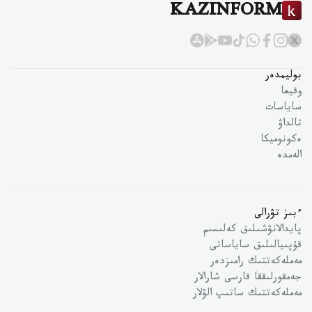
KAZINFORM
بوليمدەر
وقيعا
ساياسات
تالداۋ
ەكونوميكا
الەمدە
ءبىز تۋرالى
پايدالانۋشىلىق كەلىسىم
قۇپىيالىلىق ساياساتى
مەملەكەتتىك رامىزدەر
جەمقورلىققا قارسى شارالار
مەملەكەتتىك ساتىپ الۋلار