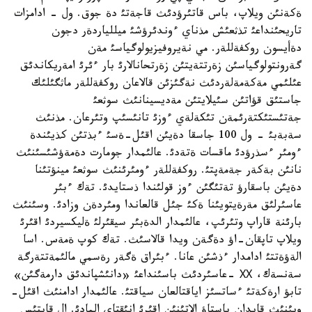
ةكةنئن ويلاپ، باس قاتئرؤدئث قاجةتئ دة جوق. ول - ادامزات
تاريحئنداعئ تذثعئش مذناي ءوندئرؤشئ ميللياردةر دجون
دةأيسون روكفةللةر. مي نةيروفيزيولوگياسئ مةن
گةرونتولوگياسئن زةرتتةيتئن زةرتحانالارئ بار ءئرئ امةريكاندئق
عئلئمي مةكةمةلةردئث نةگئزئن قالاعان روكفةللةر ماثگئلئك
جاستئق قؤاتئن سئيلايتئن مةديسينانئث سوثعئ
جةتئستئكتةرئمةن تئكةلةي ءوزئ تانئسئپ وتئرعان. مذنئث
سةبةبئ - ول 100 جاسقا دةيئن اقئل-ةسئ ءبذتئن كذيئندة
ءومئر ءسذرؤدئ ماقسات ةتةدئ. عالئمدار جومارت دةمةؤشئسئنئث
نانئن بةكةر جةمةپتئ. روكفةللةر ءومئرئنئث سوثعئ مينؤتئنا
دةيئن باسقارؤ تةتئگئن ءوز قولئندا ذستايدئ. تةك ءبئر
عاسئرلئق مةرةيتويئنا ةكئ جئل قالعاندا ومئردةن وزادئ. وسئنئث
بارئنة قاراپ وتئرئپ، عالئمدار الدةبئر سيقئرلئ ةليكسيردئ اقئرئ
ويلاپ تاپقان-اؤ دةگةن ويدا قالاسئث. تةك كوپ ةمةس. اسا
الةؤةتتئ ادامدار ءذشئن عانا. ءبئراق ةگةر رةسمي مالئمةتتةرگة
سةنسةك، ХХ -عاسئردئث باسئنداعئ «دانئشپاندئق دارمةگئن»
تابؤ ارةكةتئ ءساتسئز اياقتالعان سياقتئ. عالئمدار ادامنئث اقئل-
ويئنئث قايدان باستاؤ الاتئنئن اقئرئ انئقتاي المادئ. ال قايتئس