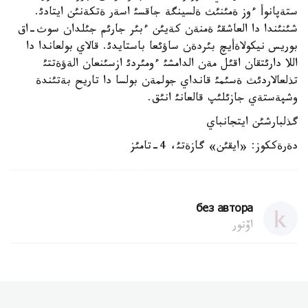
ستةپانوأ ءوز ةمئنئث ةلسينگة جاقسئ اسةر ةتكةنئن ايتادئ.
شئنئندا دا العاشقئ ةمنةن كةيئن ءبئر جارئم جئلدان سوث-اق
بوريس نيكولاةأيچ بئردةن ساؤئعا باستايدئ. قالاي بولعاندا دا
اللا دارئتقان اقئل مةن الدامشئ ءومئردئ ازسئنعان الةؤةتتئ
تذلعالاردئث ةسئمئ قانداي جولمةن بولسا دا تاريح بةتئندة
وشپةستةي جازئلئپ قالعانئ انئق.
گذلبارشئن ايتجانباي
دةرةككوز: «ايقئن» گازةتئ، 4-تامئز
без автора
اۆتور