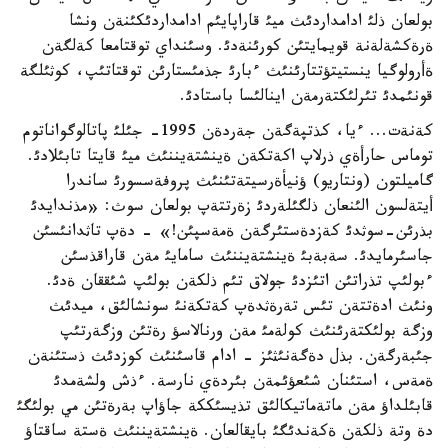
بولعان ذلئ ادامداردئث ميئ قاراپايئم ادامداردئكئنةن ونشا
ةرةكشةلةنة قويمايتئن كورئنةدئ. وسئنداي توقتامعا كةلگةن
ةأرولوگيا ينستيتؤتتارئنئث ءبارئ جذمئستارئن توقتاتئپ، كوثئلگة
قونئمدئ تئرلئكتةرمةن اينالئسا باستادئ.
كةنةت... ءيا، كذتپةگةن جةردةن 1995- جئلئ پاتالوگواناتوم
توماس حارأةي ذرلاپ اكةتكةن ةينشتةيننئث ميئ قايتا تابئلادئ.
گاميلتون (ونتاريو) ؤنيأةرسيتةتئنئث پروفةسسورئ ساندرا
أيتةلسون الئنعان ذلگئلةردئ زةرتتةپ بولعان سوث: «مذندايدئ
بذرئن-سوثدئ كةزدةستئرگةن ةمةسپئن!» - دةپ تاثدانئسئن
جاسئرمايدئ. سةبةبئ ةينشتةيننئث سامايئ مةن قاراقذسئن
ءبولئپ تذراتئن اتئزدئ جولاق تئم ذلكةن بولئپ شئققان ةدئ.
ونئث ادةتتةن تئس تةرةثدةپ كةتكةنئ سونشالئق، ميدئث
وزگة بولئكتةرئنئث كولةمئ مةن ورنالاسؤ رةتئن وزگةرتئپ
جئبةرگةن. بذل دةگةنئثئز - ادام قاسئنئث كوزدئث ذستئنةن
ةمةس، استئنان شئعؤئمةن بئردةي نارسة. ءذش ولشةمدئ
قابئلداؤ مةن ماتةماتيكالئق تذيسئككة جاؤاپ بةرةتئن مي بولئگئ
دة وتة ذلكةن ةكةندئگئ بايقالعان. ةينشتةيننئث ةستة ساقتاؤ