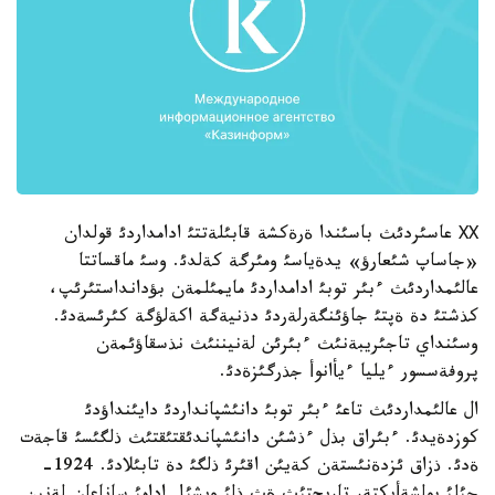
ХХ عاسئردئث باسئندا ةرةكشة قابئلةتتئ ادامداردئ قولدان
«جاساپ شئعارؤ» يدةياسئ ومئرگة كةلدئ. وسئ ماقساتتا
عالئمداردئث ءبئر توبئ ادامداردئ مايمئلمةن بؤدانداستئرئپ،
كذشتئ دة ةپتئ جاؤئنگةرلةردئ دذنيةگة اكةلؤگة كئرئسةدئ.
وسئنداي تاجئريبةنئث ءبئرئن لةنيننئث نذسقاؤئمةن
پروفةسسور ءيليا ءيأانوأ جذرگئزةدئ.
ال عالئمداردئث تاعئ ءبئر توبئ دانئشپانداردئ دايئنداؤدئ
كوزدةيدئ. ءبئراق بذل ءذشئن دانئشپاندئقتئقتئث ذلگئسئ قاجةت
ةدئ. ذزاق ئزدةنئستةن كةيئن اقئرئ ذلگئ دة تابئلادئ. 1924-