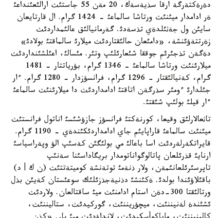
دةرةكتةرگة ارقا سذيةسةك، 20 مةن 55 جاستئث ارالئعئنداعئ
ةر ادامدار ميئنئث ورتاشا سالماعئ - 1424 گرام. ال قارتايعان
سايئن ول جةثئلدةي تذسةدئ. گةرمانيالئق عالئمداردئث
زةرتتةؤئنشة، «دامئعان حالئقتاردئث ميلارئ سالماقتئ بولادئ»
دةگةن تذجئرئم جوققا شئعارئلئپ وتئر. مئسالئ، اعئلشئنداردئث
ميلارئنئث ورتاشا سالماعئ - 1346 گرام، بؤرياتتار - 1481
گرام، كةنيالئقتار - 1296 گرام، فرانسؤزدار - 1280 گرام. ءار
جئلدارئ ءومئر سذرگةن اتاقتئ ادامداردئث دا ميلارئنئث سالماعئ
ءار قيلئ بولئپ شئقتئ.
تاثعالارلئق وقيعا، كورنةكتئ فرانسؤز جازؤشئسئ اناتول فرانستئث
ميئنئث سالماعئ قاراپايئم جاي ادامداردئكئندةي - 1190 گرام.
قايراتكةرلةردئث اسا باعالئ مي بولئگئن كةسئپ الؤ وپةراسياسئ
ارنايئ قذرئلعان پاتالوگواناتومدار بريگاداسئنا سةنئپ
تاپرسئرئلعانئمةن، ولار ذنةمئ توتةنشة كوميتةتتئث (ن ك أ د)
باقئلاؤئندا بولدئ. ةكئنشئ دذنيةجذزئلئك سوعئستان كةيئن بذل
ورتالئقتا 300-دةن استام ادامنئث ميئ ساقتالعان. ولاردئث
ئشئندة لةنيننئث، ميچؤريننئث، گوركيدئث، ستاليننئث،
كالينيننئث، ماياكوأسكيدئث، لانداؤدئث ميئ بار. «كذن