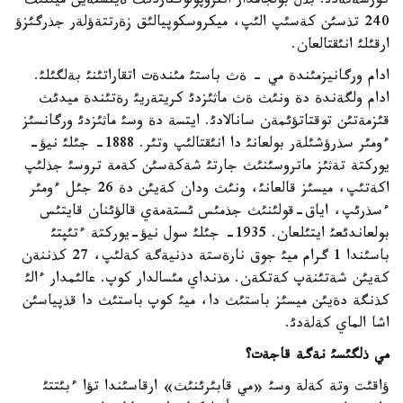
كورسةتةدئ. بذل بولجامدار انتروپولوگتاردئث ةينشتةين ميئنئث
240 تذسئن كةسئپ الئپ، ميكروسكوپيالئق زةرتتةؤلةر جذرگئزؤ
ارقئلئ انئقتالعان.
ادام ورگانيزمئندة مي - ةث باستئ مئندةت اتقاراتئنئ بةلگئلئ.
ادام ولگةندة دة ونئث ةث ماثئزدئ كريتةريئ رةتئندة ميدئث
قئزمةتئن توقتاتؤئمةن سانالادئ. ايتسة دة وسئ ماثئزدئ ورگانسئز
ءومئر سذرؤشئلةر بولعانئ دا انئقتالئپ وتئر. 1888- جئلئ نيؤ-
يوركتة تةثئز ماتروسئنئث جارتئ شةكةسئن كةمة تروسئ جذلئپ
اكةتئپ، ميسئز قالعانئ، ونئث ودان كةيئن دة 26 جئل ءومئر
ءسذرئپ، اياق-قولئنئث جذمئس ئستةمةي قالؤئنان قايتئس
بولعاندئعئ ايتئلعان. 1935- جئلئ سول نيؤ-يوركتة ءتئپتئ
باسئندا 1 گرام ميئ جوق نارةستة دذنيةگة كةلئپ، 27 كذننةن
كةيئن شةتئنةپ كةتكةن. مذنداي مئسالدار كوپ. عالئمدار ءالئ
كذنگة دةيئن ميسئز باستئث دا، ميئ كوپ باستئث دا قذپياسئن
اشا الماي كةلةدئ.
مي ذلگئسئ نةگة قاجةت؟
ؤاقئت وتة كةلة وسئ «مي قابئرئنئث» ارقاسئندا تؤا ءبئتتئ