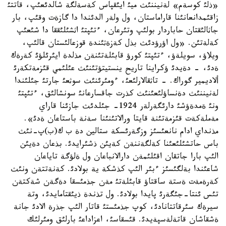
«ذلئ كوسةم» لةنيننئث ميئ ايئقپاس كةسةلگة شالدئعئپ، قاتتئ
زاقئمدانعانئنا قاراماستان، ول ولةر الدئندا دا گازةت وقئپ، بار
جاثالئقتان حاباردار بولئپ وتئرعان، ءتئپتئ اثشئلئققا دا شئعئپ
كةلةتئن. «ول اؤرؤدئث بذل كةزةثئندة قوزعالئستان قالئپ،
ويلاؤ، سويلةؤ، ءتئپتئ كورؤ قابئلةتئنةن مذلدة ايئرئلؤئ كةرةك
ةدئ، - دةيدئ ؤكراينا تاريح ينستيتؤتئنئث عئلئمي قئزمةتكةرئ
ألاديمير گوراك. - تاثقالارلئعئ، ءومئرئنئث سوثعئ جارتئ جئلئندا
لةنيننئث دةنساؤلئعئنئث كذرت جاقسارعانئ سونشالئق، ءتئپتئ
ونئ ةمدةؤشئ دارئگةرلةر 1924- جئلدئث جازئنا قاراي
مةملةكةت قئزمةتئنة قايتا ورالاتئنئنا سةنة باستاعان ةدئ».
مذنداي ادام نانعئسئز وزگةرئسكة ستالين دة ب ك(ب)پ-نئث
باس حاتشئلئعئنا كةلگةننةن كةيئن ذشئرايدئ. بذعان دةيئن
الئپ بارا جاتقان اقئلئمةن دارالانباعان ول ةلؤگة تاياعان
شاعئندا بةلگئسئز ءبئر الئپ كذشكة ية بولادئ. كةنةتتةن ونئث
كةرةمةت ةستة ساقتاؤ قابئلةتئ مةن جذمئسقا دةگةن شةكتةن
تئس ئنتا-جئگةرئ پايدا بولادئ. ول تذندة ذيئقتامايدئ، وتة
سيرةك سئرقاتتانادئ، كوپ جذمئستئ قاتار الئپ جذرة الادئ جانة
ةشقاشان قاتةلةسپةيدئ. قئسقاسئ، اعزاداعئ بارلئق ومئرلئك