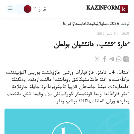
KAZINFORM
ق ز
ترەند:
2026-سايلاۋ
وقيعا
تاعايىنداۋ
اقوردا
10:35, 04 تامىز 2011
ءدارئ ءئشئپ، دانئشپان بولعان
استانا. 4- تامئز. قازاقپارات ورئس جازؤشئسئ بوريس اكؤنيننئث
«كأةست» اتتئ فانتاستيكالئق رومانئندا عالئمداردئث بةلگئلئ
ادامداردئث ميئنا جاساعان قذپيا تاجئريبةلةرئ جايلئ جازئلادئ.
ءبئر قاراعاندا ويعا قونئمسئز كورئنةتئن بذل وقيعا شئن مانئندة
ومئردة ورئن العانئ بةلگئلئ بولئپ وتئر.