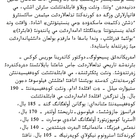
جئلئ بولشةأيكتةر تاريحتئث ةث ذلئ ويشئل ادامئ ساناعان لةنين
دذنيةدةن ءوتتئ. ونئث ويلاؤ قابئلةتئنئث سئرئن اشئپ، مي
قاتپارلارئن وزگة دة كورنةكتئ تذلعالاردئث ميئمةن سالئستئرؤ
ءذشئن ذكئمةت ماسكةؤدة «مي ينستيتؤتئن» اشادئ. ؤاقئت وتة
كةلة ينستيتؤتتا «بةلگئلئ ادامداردئث مي پانتةونئ (قابئرئ)»
ءبولئمئ قذرئلئپ، وندا باسقا دا مارقذم بولعان دانئشپانداردئث
ميئ زةرتتةلة باستايدئ.
امةريكاندئق پسيحولوگ-دوكتور كاتةرينا موريس كوكس -
بئرنةشة تاريحي تذلعالاردئث جاس شاعئنا بايلانئستئ دةرةكتةردئ
زةرتتةؤشئ. ونئث پئكئرئنشة، مي قابئلةتئنئث كوةففيسيةنتئن
كورسةتةتئن كةستة بويئنشا اتاقتئ اعئلشئن فيلوسوفئ دجون
ستيؤارت ميلل - ةث اقئلدئ ادام. ونئث كوةففيسيةنتئ - 190
بال. ول تذزگةن اقئلدئ ادامداردئث مي قابئلةتئنئث
كوةففيسيةنتئ مئنانداي: يوگانن أولفگانگ گتة - 185 بال،
فرانسؤز جازؤشئسئ، فيلوسوف-تاريحشئ أولتةر - 170 بال،
اأستريا كومپوزيتورئ أولفگانگ امادةي موسارت - 150 بال،
نةمئس فيزيگئ، ماتةماتيگئ البةرت ةينشتةين - 140 بال،
كورنةكتئ استرونوم نيكولاي كوپةرنيك - 105 بال. ناقتئ