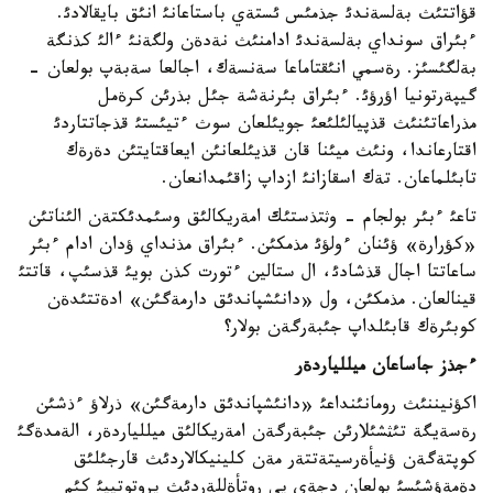
قؤاتتئث بةلسةندئ جذمئس ئستةي باستاعانئ انئق بايقالادئ.
ءبئراق سونداي بةلسةندئ ادامنئث نةدةن ولگةنئ ءالئ كذنگة
بةلگئسئز. رةسمي انئقتاماعا سةنسةك، اجالعا سةبةپ بولعان -
گيپةرتونيا اؤرؤئ. ءبئراق بئرنةشة جئل بذرئن كرةمل
مذراعاتئنئث قذپيالئلئعئ جويئلعان سوث ءتيئستئ قذجاتتاردئ
اقتارعاندا، ونئث ميئنا قان قذيئلعانئن ايعاقتايتئن دةرةك
تابئلماعان. تةك اسقازانئ ازداپ زاقئمدانعان.
تاعئ ءبئر بولجام - وثتذستئك امةريكالئق وسئمدئكتةن الئناتئن
«كؤرارة» ؤئنان ءولؤئ مذمكئن. ءبئراق مذنداي ؤدان ادام ءبئر
ساعاتتا اجال قذشادئ، ال ستالين ءتورت كذن بويئ قذسئپ، قاتتئ
قينالعان. مذمكئن، ول «دانئشپاندئق دارمةگئن» ادةتتئدةن
كوبئرةك قابئلداپ جئبةرگةن بولار؟
ءجذز جاساعان ميللياردةر
اكؤنيننئث رومانئنداعئ «دانئشپاندئق دارمةگئن» ذرلاؤ ءذشئن
رةسةيگة تئثشئلارئن جئبةرگةن امةريكالئق ميللياردةر، الةمدةگئ
كوپتةگةن ؤنيأةرسيتةتتةر مةن كلينيكالاردئث قارجئلئق
دةمةؤشئسئ بولعان دجةي پي روتأةللةردئث پروتوتيپئ كئم