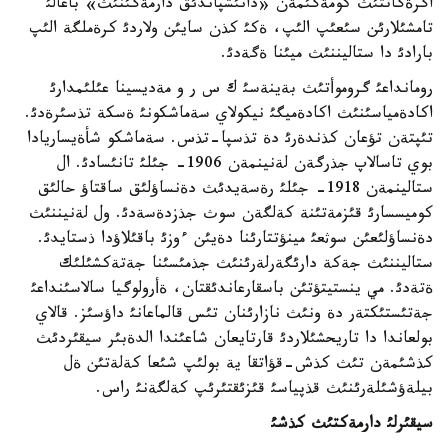
اگرةگاتتئث كومةگئمةن «دانئشپاندئق دارمةگئنئث» باعالئ
تامشئلارئن سئعئپ الئپ، ةكئ كذن سايئن ولاردئ كرةملگة الئپ
بارادئ دا ستاليننئث ميئنا ةگةدئ.
رومانداعئ گروموأتئث بةينةسئ ك س ر و مةديسينا عئلئمدارئ
اكادةمياسئنئث اكادةميگئ نيكولاي سةماشكونئ ةسكة تذسئرةدئ.
تئپتةن تؤعان كذندةرئ دة تذسپا-تذس. سةماشكو شأةيساريادا
بوي تاسالاپ جذرگةن لةنينمةن 1906- جئلئ تانئسادئ. ال
ستالينمةن 1918- جئلئ رةسةيدئث دةنساؤلئق ساقتاؤ حالئق
كوميسسارئ قئزمةتئنة كةلگةن سوث جذزدةسةدئ. ول لةنيننئث
دةنساؤلئعئن سوثعئ مينؤتتارئنا دةيئن ءوزئ باقئلاؤدا ذستايدئ.
ستاليننئث جةكة دارئگةرلةرئنئث جذمئسئنا جةتةكشئلئك
ةتةدئ. مي ينستيتؤتئن باسقارعاندئقتان، ةأرولوگيا سالاسئنداعئ
جةتئستئكتةر دة ونئث نازارئنان تئس قالماعانئ داؤسئز. قالاي
بولعاندا دا تاريحشئلاردئ قارتايعان شاعئندا الدةبئر سيقئردئث
كذشئمةن تئث كذش-قؤاتقا ية بولئپ شئعا كةلةتئن ةل
بيلةؤشئلةرئنئث قذپياسئ قئزئقتئرئپ كةلگةنئ راس.
سيقئرلئ دارمةكتئث كذشئ