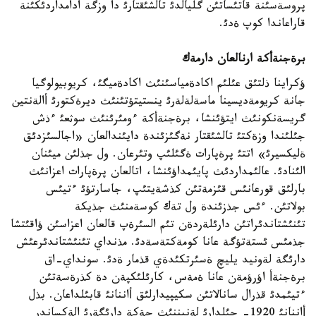
پروسةسئنة قاتئساتئن گليالدئ تالشئقتارئ دا وزگة ادامداردئكئنة
قاراعاندا كوپ ةدئ.
برةجنةأكة ارنالعان دارمةك
ؤكراينا ذلتئق عئلئم اكادةمياسئنئث اكادةميگئ، كريوبيولوگيا
جانة كريومةديسينا ماسةلةلةرئ ينستيتؤتئنئث ديرةكتورئ أالةنتين
گريسةنكونئث ايتؤئنشا، برةجنةأكة ءومئرئنئث سوثعئ ءذش
جئلئندا وزةكتئ تالشئقتار نةگئزئندة دايئندالعان «اجالسئزدئق
ةليكسيرئ» اتتئ پرةپارات ةگئلئپ وتئرعان. ول جذلئن ميئنان
الئنادئ. عالئمداردئث پايئمداؤئنشا، اتالعان پرةپارات اعزانئث
بارلئق قورعانئس قئزمةتئن كذشةيتئپ، جاسارتؤئ ءتيئس
بولاتئن. ءئس جذزئندة ول تةك كوسةمنئث جذيكة
تئنئشتاندئراتئن دارئلةردةن تئم السئرةپ قالعان اعزاسئن ؤاقئتشا
جذمئس ئستةتؤگة عانا كومةكتةسةدئ. مذنداي تئنئشتاندئرعئش
دارئگة لةونيد يليچ ةسئرتكئدةي قذمار ةدئ. سونداي-اق
برةجنةأ اؤرؤمةن عانا ةمةس، كارئلئكپةن دة كذرةسةتئن
ءتيئمدئ قذرال سانالاتئن سكيپيدارلئق أاننانئ قابئلداعان. بذل
أاننانئ 1920- جئلدارئ لةنيننئث جةكة دارئگةرئ الةكساندر