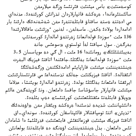
كوسةمنئث» باس ميئنئث قئرتئسئ وزگة ميلارمةن
سالئستئرعاندا، ةرةكشة قاتپارلاردان تذراتئن كورئنةدئ. مذنداي
مي ادةتتة ةستة ساقتاؤ قابئلةتتةرئ مةن شةشةندئك دارئنئ بار
ادامداردا بولادئ ةكةن. ماسةلةن، لةنين ءوزئنئث ماقالالارئندا
136 مئث ءسوزدئ قولدانعانئ زةرتتةؤ امالدارئ كورسةتئپ
بةرگةن. سول سياقتئ لةأ تولستوي «سوعئس جانة
بةيبئتشئلئك» رومانئندا 16 مئث، ال گي دة موپاسسان 3،5
مئث ءسوزدئ قولدانعانئ بةلگئلئ.جاقئندا اتاقتئ فيزيك البةرت
ةينشتةيننئث ميئنئث قاراپايئم ادامدئكئنةن وزگةشةلئگئ
انئقتالدئ. اتاقتئ فيزيكتئث جةلكة تذسئنداعئ مي قئرتئستارئنئث
ايرئقشا دامئعانئ بةلگئلئ بولدئ. زةرتتةؤ امالدارئ بويئنشا، عذلاما
ميئنئث قاتپارلار جاسؤشاسئ جاقسئ دامئعان. ونئ كوپتةگةن عالئم
«ويلاؤ قابئلةتئ مئقتئلئعئنئث كورئنئسئ» دةپ بئلةدئ.
دانئشپاننئث شذيدة تذسئندا ةرةكشة ويئقتار مةن «اؤةندئك
ءتذيئن» اتتئ تومپاقشالار قالئپتاسقان كورئنةدئ. سونداي-اق
اتاقتئ فيزيك ميئنئث قوزعالتقئش قابئعئنئث قذرئلئمئ دا شامادان
تئس دامئعان. بذل ةينشتةيننئث اؤةنگة دة قابئلةتتئ بولعانئن