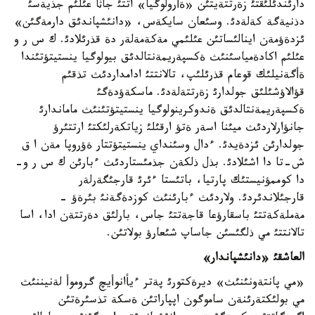
دارئندئلئقتئ زةرتتةيتئن «ةأرولوگيا» اتتئ جاثا عئلئم جذيةسئ
دذنيةگة كةلةدئ. وسئعان سايكةس، «دانئشپاندئق دارمةگئن»
ئزدةؤمةن اينالئساتئن عئلئمي مةكةمةلةر دة قذرئلادئ. ك س ر و
عئلئم اكادةمياسئنئث ةكسپةريمةنتالدئق بيولوگيا ينستيتؤتئندا
ةأگةنيلئك قوعام قذرئلئپ، تالانتتئ ادامداردئث تذقئم
قؤالاؤشئلئق جولدارئ زةرتتةلةدئ. ماسكةؤدةگئ
ةكسپةريمةنتالدئق ةندوكرينولوگيا ينستيتؤتئنئث ماماندارئ
جانؤارلاردئث ميئنا اسةر ةتؤ ارقئلئ زياتكةرلئكتئ ارتتئرؤ
جولدارئن ئزدةيدئ. ءدال وسئنداي ينستيتؤتتار ةؤروپا مةن ا ق
ش-تا دا اشئلادئ. بذل ذلكةن جذمئستاردئث ءبارئن ك س ر و-
دا كوممؤنيستئك پارتيا، باتئستا ءئرئ قارجئگةرلةر
قارجئلاندئردئ. ولاردئث ءبارئنئث كوزدةگةنئ بئرةؤ -
مةملةكةتتئ باسقارؤعا قاجةتتئ جاس، بارلئق دةرتتةن ادا، اسا
تالانتتئ مي ذلگئسئن جاساپ شئعارؤ بولاتئن.
العاشقئ «دانئشپاندار»
«مي پانتةونئنئث» ديرةكتورئ پةتر ءيأانوأيچ گروموأ لةنيننئث
مي بولئكتةرئنةن ساموگون اپپاراتئن ةسكة تذسئرةتئن