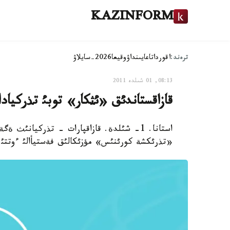
KAZINFORM
ترەند:
اقوردا
تاعايىنداۋ
وقيعا
2026-سايلاۋ
08:13, 01 شىلدە 2011
قازاقستاندئق «ئثكار» توبئ تذركيادا
استانا. 1- شئلدة. قازاقپارات - تذركيانئث ة
«تذرئكشة كورئنئس» مؤزئكالئق فةستيأالئ ءوتتئ،