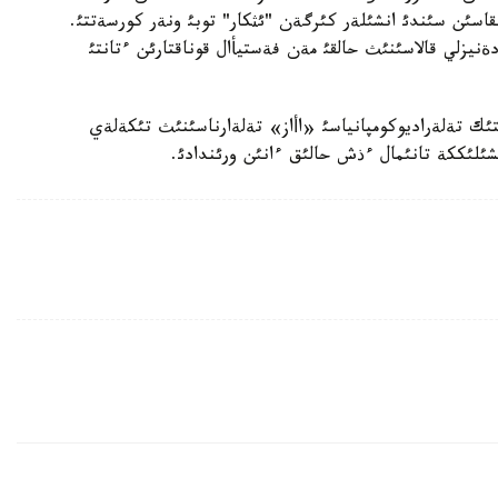
لقاسئن سئندئ انشئلةر كئرگةن "ئثكار" توبئ ونةر كورسةتتئ.
يزلي قالاسئنئث حالقئ مةن فةستيأال قوناقتارئن ءتانتئ
ئك تةلةراديوكومپانياسئ «اأاز» تةلةارناسئنئث تئكةلةي
شئلئككة تانئمال ءذش حالئق ءانئن ورئندادئ.