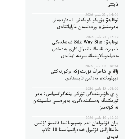
قايتتى
14:06, 22 مامىر 2026
توقايەۆ يۋريكو كويكەنى 1-دارەجەلى
«دوستىق» وردەنىمەن ماراپاتتادى
15:12, 21 مامىر 2026
توقايەۆ: Silk Way Star شەتەلدەگى
ەلىمىزدىڭ ەڭ تانىمال ءارى بەدەلدى
مەدياجوبالارىنىڭ بىرىنە اينالدى
16:54, 19 مامىر 2026
ۋاڭ ي شاحرات نۇرىشەۆكە «كورنەكتى
ديپلومات» مەدالىن تابىستادى
08:00, 15 مامىر 2026
ج ي داۋىرىندەگى تۇركى ينتەگراتسياسى: «ەر
تۇرىكتىڭ بەسىگىندەگى» بەيرەسمي سامميتتەن
نە كۇتەمىز
12:26, 10 مامىر 2026
يران فۋتبولدان الەم چەمپيوناتىنا قاتىسۋ ءۇشىن
حالىقارالىق فۋتبول فەدەراتسياسىنا 10 تالاپ
قويدى