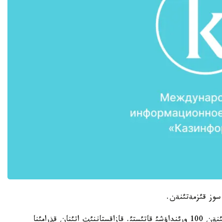
سوز قئزمةتئنةن.
بةدةلدئ مؤزئكالئق فةستيأالگة الةمنئث 20 شاقتئ ةلئنةن 100 ورئنداؤشئ قاتئستئ. قازاقستاننئث اتئنان قذرامئنا