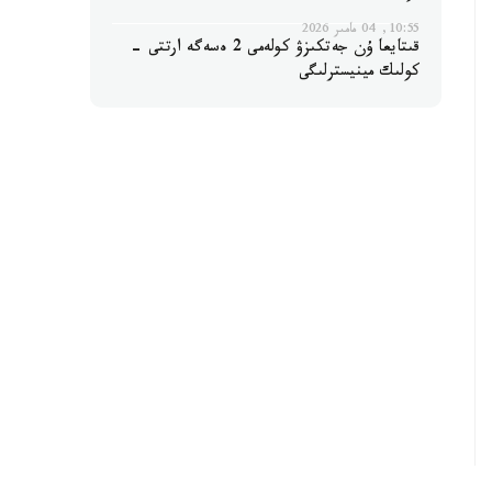
10:55, 04 مامىر 2026
قىتايعا ۇن جەتكىزۋ كولەمى 2 ەسەگە ارتتى -
كولىك مينيسترلىگى