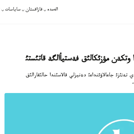
الەمدە
قازاقستان
ساياسات
ت
 وتكةن مؤزئكالئق فةستيأالگة قاتئستئ
گةي تةثئزئ جاعالاؤئنداعئ دةنيزلي قالاسئندا حالئقارالئق