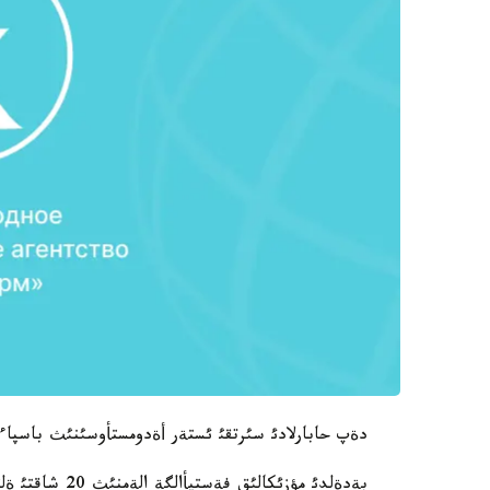
دةپ حابارلادئ سئرتقئ ئستةر أةدومستأوسئنئث باسپاء