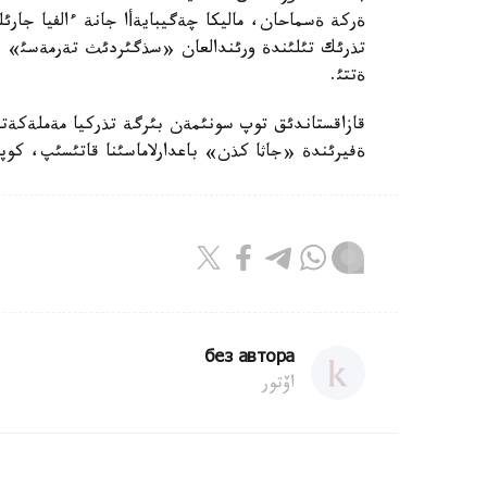
ةركة ةسماحان، ماليكا چةگيبايةأا جانة ءالفيا جارئ
تذرئك تئلئندة ورئندالعان «سذگئردئث تةرمةسئ» دةن
ةتتئ.
قازاقستاندئق توپ سونئمةن بئرگة تذركيا مةملةكةتت
ةفيرئندة «جاثا كذن» باعدارلاماسئنا قاتئسئپ، كوپ
без автора
اۆتور