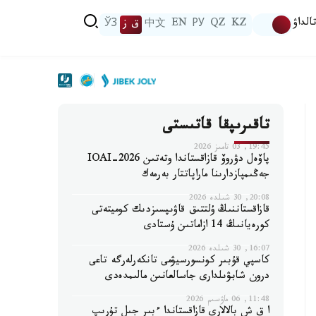
الداۋ
KZ
QZ
РУ
EN
中文
ق ز
ЎЗ
تاقىرىپقا قاتىستى
19:45, 03 تامىز 2026
پاۆەل دۋروۆ قازاقستاندا وتەتىن IOAI-2026
جەڭىمپازدارىنا ماراپاتتار بەرمەك
20:08, 30 شىلدە 2026
قازاقستاننىڭ ۇلتتىق قاۋىپسىزدىك كوميتەتى
كورەيانىڭ 14 ازاماتىن ۇستادى
16:07, 30 شىلدە 2026
كاسپي قۇبىر كونسورسيۋمى تانكەرلەرگە تاعى
درون شابۋىلدارى جاسالعانىن مالىمدەدى
11:48, 06 ماۋسىم 2026
ا ق ش بالالارى قازاقستاندا ءبىر جىل تۇرىپ