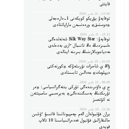
قايتتى
14:06, 22 مامىر 2026
توقايەۆ يۋريكو كويكەنى 1-دارەجەلى
«دوستىق» وردەنىمەن ماراپاتتادى
15:12, 21 مامىر 2026
توقايەۆ: Silk Way Star شەتەلدەگى
ەلىمىزدىڭ ەڭ تانىمال ءارى بەدەلدى
مەدياجوبالارىنىڭ بىرىنە اينالدى
16:54, 19 مامىر 2026
ۋاڭ ي شاحرات نۇرىشەۆكە «كورنەكتى
ديپلومات» مەدالىن تابىستادى
08:00, 15 مامىر 2026
ج ي داۋىرىندەگى تۇركى ينتەگراتسياسى: «ەر
تۇرىكتىڭ بەسىگىندەگى» بەيرەسمي سامميتتەن
نە كۇتەمىز
12:26, 10 مامىر 2026
يران فۋتبولدان الەم چەمپيوناتىنا قاتىسۋ ءۇشىن
حالىقارالىق فۋتبول فەدەراتسياسىنا 10 تالاپ
قويدى