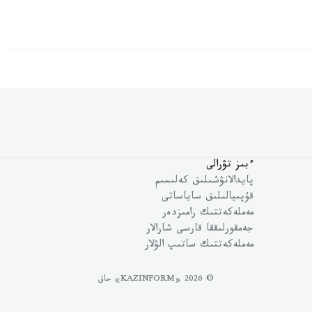
ءبىز تۋرالى
پايدالانۋشىلىق كەلىسىم
قۇپىيالىلىق ساياساتى
مەملەكەتتىك رامىزدەر
جەمقورلىققا قارسى شارالار
مەملەكەتتىك ساتىپ الۋلار
© 2026 «KAZINFORM» حاق