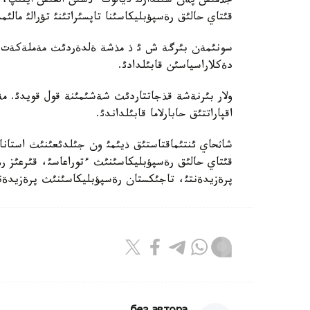
جذمئس پةن سئندارلئ ديالوگ ءذشئن العئس ايتئپ، قاز
قئتاي حالئق رةسپؤبليكاسئنا تاپسئراتئنئ تؤرالئ مالئ
سونئمةن بئرگة ش ئ ذ مذشة ةلدةردئث مةملةكةت باس
دةكلاراسياسئن قابئلدادئ.
ولار بئرنةشة قذجاتتاردئث شةشئمئنة قول قويدئ. مة
اقپاراتتئق حابارلاما قابئلداندئ.
شاثحاي ئنتئماقتاستئق ذيئمئ ون جئلدئعئنئث استانا 
قئتاي حالئق رةسپؤبليكاسئنئث ءتوراعاسئ، قئرعئز 
پرةزيدةنتئ، تاجئكستان رةسپؤبليكاسئنئث پرةزيدةن