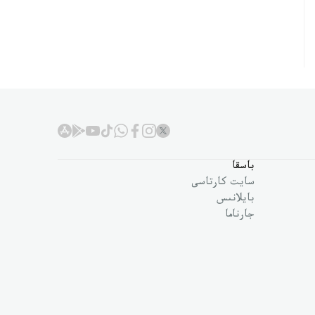
باسقا
سايت كارتاسى
بايلانىس
جارناما