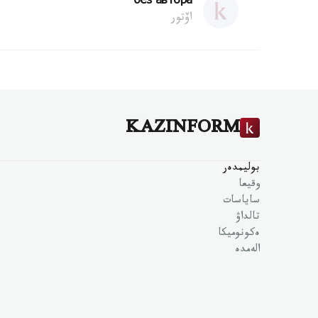
без автора
اۆتور
KAZINFORM
بوليمدەر
وقيعا
ساياسات
تالداۋ
ەكونوميكا
الەمدە