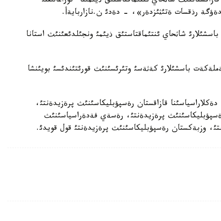
اقستاننئث شاثحاي ئنتئماقتاستئق ذيئمئنا ءتوراعالئقتئ
مدةؤگة رذقسات ةتئثئزدةر»، - دةدئ ن.نازاربايةأ.
شئلارئ شاثحاي ئنتئماقتاستئق ذيئمئ ونجئلدئعئنئث استانا
ملةكةت باسشئلارئ كةثةسئ وتئرئسئنئث قورئتئندئسئ بويئنشا
دةكلاراسياسئنا قازاقستان رةسپؤبليكاسئنئث پرةزيدةنتئ،
رةسپؤبليكاسئنئث پرةزيدةنتئ، رةسةي فةدةراسياسئنئث
تئ، وزبةكستان رةسپؤبليكاسئنئث پرةزيدةنتئ قول قويدئ.