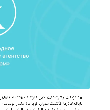
«ءبئزدئث وتئرئستئث كذن تارتئبئندةگئ ماسةلةلةر 
باياندامالارعا قاتئستئ سذراق قويا ما؟ ةگةر بولماسا