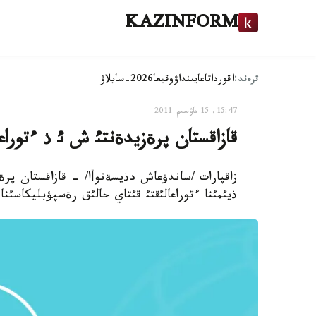
KAZINFORM
ترەند:
اقوردا
تاعايىنداۋ
وقيعا
2026-سايلاۋ
15:47, 15 ماۋسىم 2011
قازاقستان پرةزيدةنتئ ش ئ ذ ءتوراع
زاقپارات /ساندؤعاش دذيسةنوأا/ - قازاقستان پرةز
ذيئمئنا ءتوراعالئقتئ قئتاي حالئق رةسپؤبليكاسئنا 