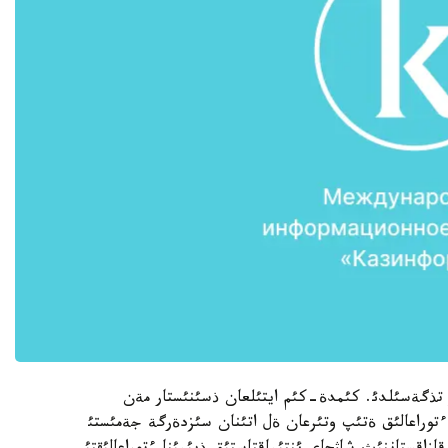
تذگةسئلدئ. كئمدة-كئم ايتئلعان ذسئنئستار مةن
، ءتوراعالئق ةتئپ وتئرعان ةل اتئنان سئزدةرگة جةمئستئ