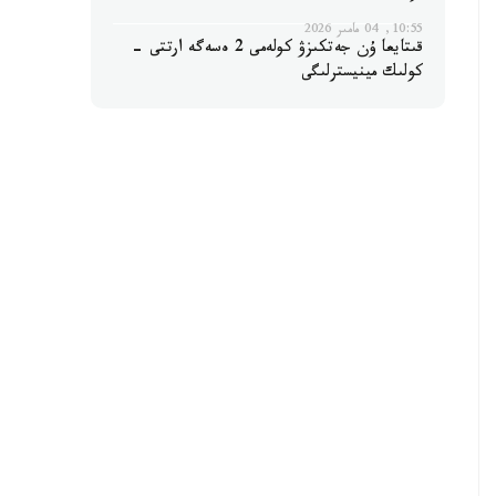
10:55, 04 مامىر 2026
قىتايعا ۇن جەتكىزۋ كولەمى 2 ەسەگە ارتتى -
كولىك مينيسترلىگى