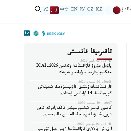
الداۋ
KZ
QZ
РУ
EN
中文
ق ز
ЎЗ
تاقىرىپقا قاتىستى
19:45, 03 تامىز 2026
پاۆەل دۋروۆ قازاقستاندا وتەتىن IOAI-2026
جەڭىمپازدارىنا ماراپاتتار بەرمەك
20:08, 30 شىلدە 2026
قازاقستاننىڭ ۇلتتىق قاۋىپسىزدىك كوميتەتى
كورەيانىڭ 14 ازاماتىن ۇستادى
16:07, 30 شىلدە 2026
كاسپي قۇبىر كونسورسيۋمى تانكەرلەرگە تاعى
درون شابۋىلدارى جاسالعانىن مالىمدەدى
11:48, 06 ماۋسىم 2026
ا ق ش بالالارى قازاقستاندا ءبىر جىل تۇرىپ