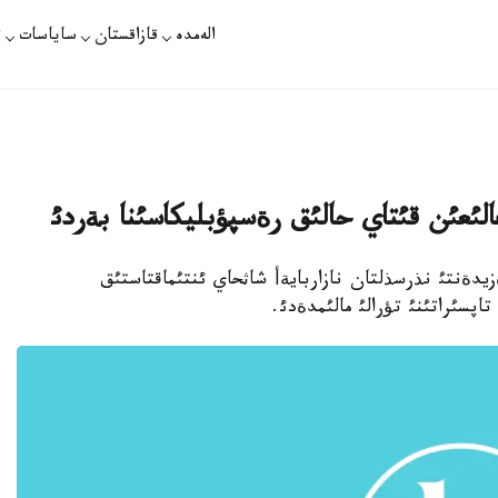
الەمدە
قازاقستان
ساياسات
ت
الئعئن قئتاي حالئق رةسپؤبليكاسئنا بةردئ
يدةنتئ نذرسذلتان نازاربايةأ شاثحاي ئنتئماقتاستئق
تاپسئراتئنئ تؤرالئ مالئمدةدئ.