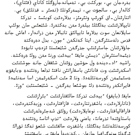
بةردجان بي، بوركئت بي، تةمياندجارؤگلئ كاتاي (قئتاي)،
كالدار بي، سالجؤت بي، تيمةركوتلئ (تةمئر - قذتلئق) بي.
اتتارئنان-اق كورئپ وتئرمئز، بذلاردئث كوبئسئ - تذركئ
تايپالارئنئث بةلگئلئ بيلةرئ مةن بةكتةرئ. شئثعئس حان بولئپ
سايلانعان سوث بذلارعا تايپالئق تاثبالار مةن ذراندار، اعاش جانة
قذس ذلةستئرگةن. ايتا كةتكةن ءجون، بذل دةرةكتة
جاؤلارئنان جاسئرئنئپ جذرگةن شئثعئستئ ئزدةپ تابؤدئ
ذيئمداستئرعان ءذيسئن مايقئ ءبيدئث ورنئ مةن رولئ ةرةكشة.
راشيد ءاد-ديندة ول حؤشين رؤئنان شئققان جانة جوشئنئث
اسكةرئنئث وث قاناتئن باسقاراتئن ناقتئ تذلعا رةتئندة «بايقؤ»
ةسئمئمةن كورسةتئلةدئ. ونئ 2 مئث اسكةرئمةن اسا سةنئمدئ
قايراتكةر رةتئندة ذلئ جوشئعا بةرگةن - شئثعئستئث ءوزئ.
مايقئ (بايقؤ) ءبيدئث تذركئ حالئقتارئنئث ءبئرازئنئث
(تاتارلاردئث، باشقذرتتاردئث، قازاقتاردئث، وزبةكتةردئث،
قاراقالپاقتاردئث، نوعايلاردئث) رؤلئق شةجئرةلةرئنئث
باستاؤئندا تذرعانئ، ياعني ولاردئث ءتذپ اتاسئ رةتئندة
كورسةتئلةتئنئ بةلگئلئ. باشقذرت حالقئنئث شئعؤ تةگئ تؤرالئ
ئرگةلئ مونوگرافيا جازعان ر.كؤزةيةأ مايقئ بي باسقئنشئ