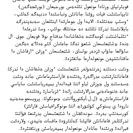
مئنة، شئثعئسحان وسئنداي ةكئ ةتنوس قويئنداسئپ جاتقان
قويئرتپاق ورتادا موثعول تئلدةس بورجيعان (بورئجةگةن)
تايپاسئنئث قيات رؤئنا جاتاتئن وتباسئندا دذنيةگة كةلئپ،
ءوسئپ جةتئلدئ. الايدا ول جوعارئدا ايتئلعان سةبةپتةرگة
بايلانئستئ تذركئ تئلئنة دة جةتئك بولئپ، وسئ تذرعئدا
ءتئلماشتئث كومةگئنة ةشقاشاندا مذقتاج بولا قويعان جوق. ال
ةندئ «شئثعئسحان شئعؤ تةگئ جاعئنان كئم ةدئ؟» دةگةن
ساؤالعا جاؤاپ ئزدةر بولساق، شئثعئسحان ءوزئن ءارقاشان دا
ماقتانئشپةن موثعولدارعا جاتقئزدئ.
ونئث ذستئنة زةرتتةؤلةر شئثعئستئث ءوزئن ةشقاشان دا تذركئ
قاعاناتتارئنئث مذراگةرئ رةتئندة قاراستئرماعانئن جانة ونئث
ةسةسئنة ول «وزئن لياو اتتئ قيداندار يمپةرياسئنئث ساياسي
جانة ةتنومادةني مذرالارئنئث زاثدئ ءئزباسارئ رةتئندة
قاراستئرعانئن» (ل.ل.أيكتوروأانئث «مونگولئ. پرويسحوجدةنية
نارودا ي يستوكي كؤلتؤرئ» اتتئ مونوگرافياسئن قاراثئز)
كورسةتئپ بةردئ. سوندئقتان دا شئثعئسحان بذرئنعئ قؤاتتئ
تذركئلةر قاعاناتئن قالپئنا كةلتئرؤدئ ماقسات ةتپةي، ولاردئث
قيراندئ ورنئندا جاثادان موثعولدار يمپةرياسئن ورنئقتئردئ.