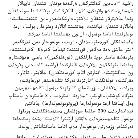
راشيد ءاد-دين كةلتئرگةن ةرگةنةحوننان شئققان تايپالار
شةجئرةسئندة ولاردئث ءتذپ اتالارئ ءبئر بولاتئنئ دا سوندئقتان.
وندا جالايئرلار شئققان نذكئز-دارلئكةندةر مةن شئثعئسحاننئث
بابالارئ شئققان قياتتئث جةتئنشئ اتالارئ وعئزحان بولسا، ارعئ
توعئزئنشئ اتاسئ موثعول، ال ون بةسئنشئ اتاسئ تذرئك
ةكةندئگئن كورةمئز. بذدان، ارينة، موثعولدار مةن تذرئكتةر
ءبئر حالئق ةدئ دةگةن قورئتئندئ تؤماسا كةرةك. كةرئسئنشة،
بئرنةشة عاسئر بويئ دارلئكةن (تورةلةكذن)، ياعني «تؤئستار»
وداعئنا بئرئككةن بذلاردئث قاتارئندا (راشيد ءاد-دين ولاردئث
ون سةگئزئنئث اتتارئن اتاپ كورسةتكةن) جالايئر، تاتار،
مةركئت، تولةثگئت ءتارئزدئ تذركئ تئلدةستةر تورعاؤئت،
ويرات، بذلاقشئن، ؤريانحاي ءتارئزدئ موثعول تئلدةستةرمةن
بئرگة كوشئپ-قونئپ ءجذردئ. اسئرةسة، Х عاسئردان باستاپ
بذل ايماقتا ارعئ موثعولدارعا (پروتومونعولدارعا) جاتاتئن
قيدانداردئث 200 جئلعا سوزئلعان ذستةمدئگئنئث ورناؤئ
موثعول تئلدةستةردئث داثقئن ارتتئرا ءتذستئ. ةندئ وسئنداعئ
تذركئلةر وزدةرئن موثعولدار دةپ اتاسا ماساتتاناتئن بولدئ.