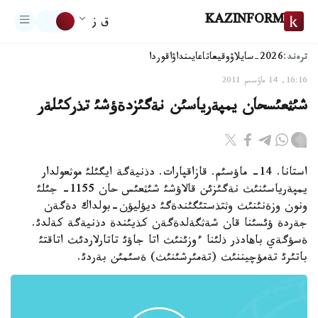
KAZINFORM
ق ز
ترەند:
2026-سايلاۋ
وقيعا
تاعايىنداۋ
اقوردا
16:16, 14 ماۋسىم 2011
شئثعئسحان يمپةرياسئن نةگئزدةؤشئ تذركئلةر
استانا. 14- ماؤسئم. قازاقپارات. دذنيةگة ايگئلئ موثعولدار
يمپةرياسئنئث نةگئزئن قالاؤشئ شئثعئس حان 1155- جئلئ
ونون وزةنئنئث وثتذستئگئندةگئ ديؤليؤن-بولداك دةگةن
جةردة ؤئسئنا قان شةثگةلدةگةن كذيئندة دذنيةگة كةلدئ.
ةسؤگةي باهادذر ذلئنا ءوزئنئث اتا جاؤئ تاتارلاردئث اتاقتئ
باتئرئ تةمؤچيننئث (تةمئرشئنئث) ةسئمئن بةردئ.