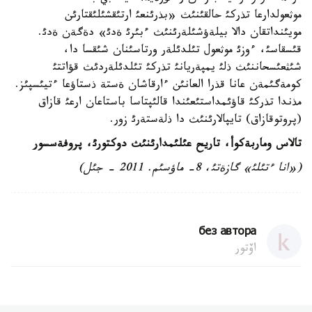
موثعولدارعا تذركئ حالقئنئث «بذرئنعئ ارتئقشئلئقتارئن
مويئنداتقان دالا بيلةؤشئلةرئنئث ءبئرئ ةدئ» دةگةن ةدئ.
قئسقاسئ، ءوزئ موثعول تئلدئلةر ورتاسئنان شئقسا دا،
شئثعئسحاننئث ذلئ يمپةريانئ تذركئ تئلدئلةردئث قؤاتتئ
كومةگئمةن عانا قذرا العانئن ءارقاشان ةستة ذستاؤعا ءتيئسپئز.
مذندا تذركئ قاؤئمداستئعئندا قالئپتاسا باستاعان ارعئ قازاق
(پروتوقازاق) تايپالارئنئث دا ذلةستةرئ زور.
تالاس وماربةكوأ، تاريح عئلئمدارئنئث دوكتورئ، پروفةسسور
(«انا ءتئلئ» گازةتئ، 8- ماؤسئم. 2011 - جئل)
без автора
اۆتور