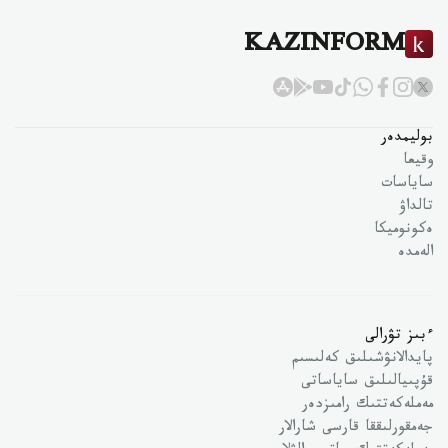
KAZINFORM
بوليمدەر
وقيعا
ساياسات
تالداۋ
ەكونوميكا
الەمدە
ءبىز تۋرالى
پايدالانۋشىلىق كەلىسىم
قۇپىيالىلىق ساياساتى
مەملەكەتتىك رامىزدەر
جەمقورلىققا قارسى شارالار