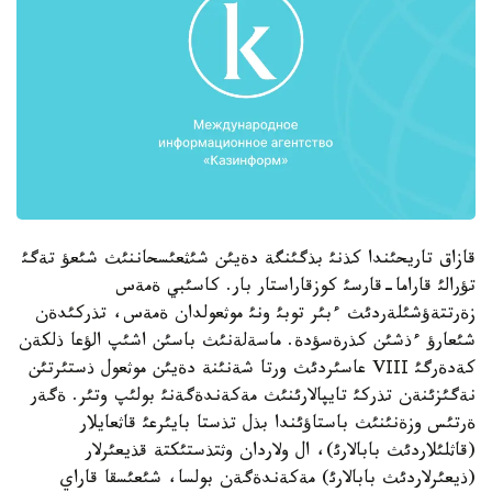
قازاق تاريحئندا كذنئ بذگئنگة دةيئن شئثعئسحاننئث شئعؤ تةگئ
تؤرالئ قاراما-قارسئ كوزقاراستار بار. كاسئبي ةمةس
زةرتتةؤشئلةردئث ءبئر توبئ ونئ موثعولدان ةمةس، تذركئدةن
شئعارؤ ءذشئن كذرةسؤدة. ماسةلةنئث باسئن اشئپ الؤعا ذلكةن
كةدةرگئ VІІІ عاسئردئث ورتا شةنئنة دةيئن موثعول ذستئرتئن
نةگئزئنةن تذركئ تايپالارئنئث مةكةندةگةنئ بولئپ وتئر. ةگةر
ةرتئس وزةنئنئث باستاؤئندا بذل تذستا بايئرعئ قاثعايلار
(قاثلئلاردئث بابالارئ)، ال ولاردان وثتذستئكتة قذيعئرلار
(ذيعئرلاردئث بابالارئ) مةكةندةگةن بولسا، شئعئسقا قاراي