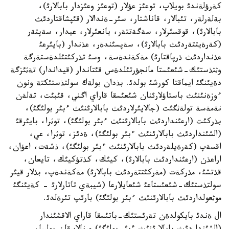
كةرؤلةندئ بويلاپ، توعئز عؤلار (توعئز وعئزدار بابالارئ)،
بةلةرلةر، تئبالار، قاناشتار، سئر-ةندالار (قئپشاقتاردئث
بابالارئ)، قوقسئرلار، سةگةتتةر، يانعئرلار، عيدار، سةپتةر
(كةرةيتتةردئث بابالارئ)، سةپسئندةر، عذندار (بايئرعئ
عذنداردئث ذرپاقتارئ) مةكةندةسة، وسئ تذركئتئلدةستةرگة
وثتذستئك-شئعئستا مانجؤرتئلدةس قئتاندار (قيداندار) تةثئزگة
دةيئنگئ ايماقتا كورشئ بولدئ. بذدان بولةك سولتذستئكتة ونون
ءوزةنئنئث باستاؤلارئنان شئعئسقا قاراي اگني، قئبئت، تةلةن
نةمةسة تولةثگئت (جالايئرلاردئث بابالارئنئث ءبئر بولئگئ)،
بذركئت (ارعئنداردئث بابالارئنئث ءبئر بولئگئ)، توثرا، بايئرقئ
(الشئنداردئث بابالارئنئث ءبئر بولئگئ)، ةدئز، توثرا، عي،
اقسةپ (كةرةيلةردئث بابالارئنئث ءبئر بولئگئ)، ذشةت، اعؤان،
اراعذن (ارعئنداردئث بابالارئ)، كيئك، كذتؤكيئك، تايعان،
قذتشئ، مذركةت (مةركئتتةردئث بابالارئ) مةكةندةپ، بذلار قيئر
سولتذستئك-شئعئستاعئ شئعايلارعا (شيبةي تاتارلارئ - كةيئنگئ
موثعولداردئث بابالارئنئث ءبئر بولئگئ) بارئپ تئرةلدئ.
ال ةندئ بايكولدةن تةرئستئك-باتئسقا قاراي الاقشئندار