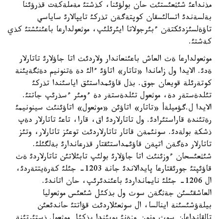
مذنداعئ شئثعئستئث حان بولؤئنا، كذشتئ مةملةكةت قذرؤئنا
بةلسةندئ اتسالئسقان كوپتةگةن تذركئ تايپالارئ ساياسي
تاؤةلسئزدئكتةن ءبئرجولاتا ايئرئلئپ، موثعولدارعا باعئنئشتئ كذي
كةشتئ.
موثعولدارعا ةث العاش باعئنعاندار ولاردئث اتا جاؤلارئ تاتارلار
ةدئ. الايدا ول زاماندا «تاتار» اتاؤئ ءالئ دة ةتنونيم دةثگةيئنة
كوتةرئلة قويعان جوق. بذل قاؤئمداستئق اياسئندا تذركئ
تئلدةستةر دة، موثعول تئلدةستةر دة ءومئر ءسذرئپ جاتتئ.
الايدا ل.گؤميلةأ «تاتار» اتاؤئن «موثعول» اتاؤئنئث سينونيمئ
رةتئندة قاراستئرادئ. ول تاتارلاردئ اق، قارا، تاعئ تاتارلار دةپ
ذشكة بولةدئ. سونئمةن قاتار تاتارلاردئث توعئز تاتارلار، وتئز
تاتارلار دةگةن اتپةن قاؤئمداستئقتار قذرعاندارئ بةلگئلئ.
شئثعئسحان ءوزئنئث اتا جاؤلارئ بولئپ تابئلاتئن تاتارلاردئ ةث
قاؤئپتئ جورئقتارعا پايدالاندئ جانة 1203- جئلئ كةرةيتتةردئ،
ال 1206- جئلئ نايمانداردئ باعئندئرئپ، حان اتاندئ.
العاشقئسئن جةثگةن سوث ول بذكئل شئعئس موثعوليا
بيلةؤشئسئنة اينالسا، ال سوثعئلاردئث قؤاتتئ حاندئعئن
تالقانداعان سوث ونون وزةنئ بويئندا بذكئل موثعول ذستئرتئنة