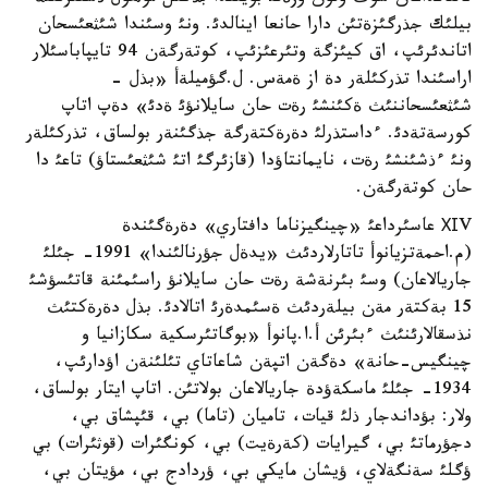
بيلئك جذرگئزةتئن دارا حانعا اينالدئ. ونئ وسئندا شئثعئسحان
اتاندئرئپ، اق كيئزگة وتئرعئزئپ، كوتةرگةن 94 تايپاباسئلار
اراسئندا تذركئلةر دة از ةمةس. ل.گؤميلةأ «بذل -
شئثعئسحاننئث ةكئنشئ رةت حان سايلانؤئ ةدئ» دةپ اتاپ
كورسةتةدئ. ءداستذرلئ دةرةكتةرگة جذگئنةر بولساق، تذركئلةر
ونئ ءذشئنشئ رةت، نايمانتاؤدا (قازئرگئ اتئ شئثعئستاؤ) تاعئ دا
حان كوتةرگةن.
ХІV عاسئرداعئ «چينگيزناما دافتاري» دةرةگئندة
(م.احمةتزيانوأ تاتارلاردئث «يدةل جؤرنالئندا» 1991- جئلئ
جاريالاعان) وسئ بئرنةشة رةت حان سايلانؤ راسئمئنة قاتئسؤشئ
15 بةكتةر مةن بيلةردئث ةسئمدةرئ اتالادئ. بذل دةرةكتئث
نذسقالارئنئث ءبئرئن أ.ا.پانوأ «بوگاتئرسكية سكازانيا و
چينگيس-حانة» دةگةن اتپةن شاعاتاي تئلئنةن اؤدارئپ،
1934- جئلئ ماسكةؤدة جاريالاعان بولاتئن. اتاپ ايتار بولساق،
ولار: بؤداندجار ذلئ قيات، تاميان (تاما) بي، قئپشاق بي،
دجؤرماتئ بي، گيرايات (كةرةيت) بي، كونگئرات (قوثئرات) بي
ؤگلئ سةنگةلاي، ؤيشان مايكي بي، ؤردادج بي، مؤيتان بي،