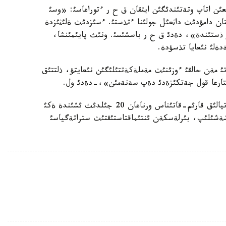
ئ قازاق ةلئ تاؤةلسئزدئگئنئث 20 جئلدئعئن اتاپ وتةتئندئگئن ايتقان ق ح ر ءتوراعاسئ: «وسئ
ان دامؤدئث داثعئل جولئنا ءتذستئ. ءسئزدئث ةلئثئزدة
ؤ ذستئندة»، دةدئ ق ح ر باسشئسئ. ونئث پايئمئنشا،
دةلئ نئعايا تذسؤدة.
مةن حالقئ ءوزئنئث مةملةكةتتئلئگئن نئعايتؤ، ذلتتئق
بئستارعا قول جةتكئزةدئ دةپ سةنةمئن»،-دةدئ ول.
سونداي-اق، ق ح ر ءتوراعاسئ ءوز سوزئندة ديپلوماتيالئق قارئم-قاتئناس ورناعان 20 جئلدئث ئشئندة ةكئ
شةشئلئپ، بئرلةسكةن ئنتئماقتاستئقتئث ستراتةگياسئ