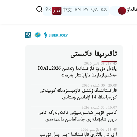
الداۋ
KZ
QZ
РУ
EN
中文
ق ز
ЎЗ
تاقىرىپقا قاتىستى
19:45, 03 تامىز 2026
پاۆەل دۋروۆ قازاقستاندا وتەتىن IOAI-2026
جەڭىمپازدارىنا ماراپاتتار بەرمەك
20:08, 30 شىلدە 2026
قازاقستاننىڭ ۇلتتىق قاۋىپسىزدىك كوميتەتى
كورەيانىڭ 14 ازاماتىن ۇستادى
16:07, 30 شىلدە 2026
كاسپي قۇبىر كونسورسيۋمى تانكەرلەرگە تاعى
درون شابۋىلدارى جاسالعانىن مالىمدەدى
11:48, 06 ماۋسىم 2026
ا ق ش بالالارى قازاقستاندا ءبىر جىل تۇرىپ