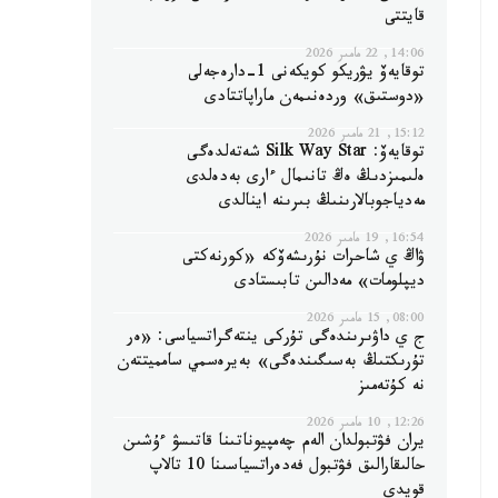
قايتتى
14:06, 22 مامىر 2026
توقايەۆ يۋريكو كويكەنى 1-دارەجەلى
«دوستىق» وردەنىمەن ماراپاتتادى
15:12, 21 مامىر 2026
توقايەۆ: Silk Way Star شەتەلدەگى
ەلىمىزدىڭ ەڭ تانىمال ءارى بەدەلدى
مەدياجوبالارىنىڭ بىرىنە اينالدى
16:54, 19 مامىر 2026
ۋاڭ ي شاحرات نۇرىشەۆكە «كورنەكتى
ديپلومات» مەدالىن تابىستادى
08:00, 15 مامىر 2026
ج ي داۋىرىندەگى تۇركى ينتەگراتسياسى: «ەر
تۇرىكتىڭ بەسىگىندەگى» بەيرەسمي سامميتتەن
نە كۇتەمىز
12:26, 10 مامىر 2026
يران فۋتبولدان الەم چەمپيوناتىنا قاتىسۋ ءۇشىن
حالىقارالىق فۋتبول فەدەراتسياسىنا 10 تالاپ
قويدى