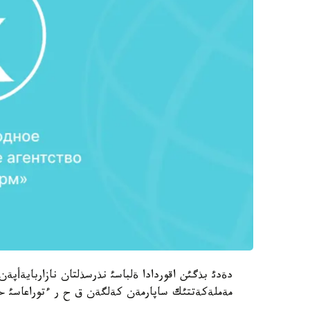
دةدئ بذگئن اقوردادا ةلباسئ نذرسذلتان نازاربايةأپةن
مةملةكةتتئك ساپارمةن كةلگةن ق ح ر ءتوراعاسئ حؤ