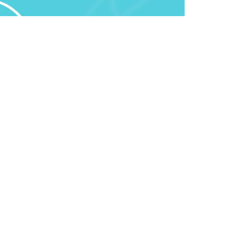
«بۇگىن الماتىدان دۋباي