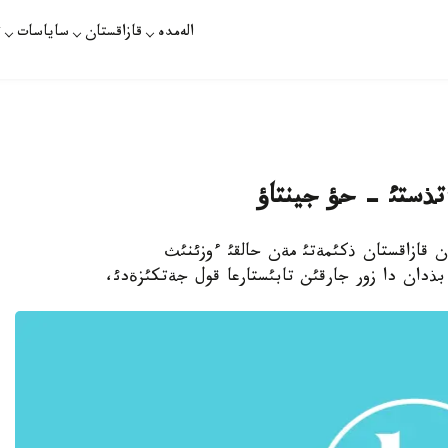
الەمدە
قازاقستان
ساياسات
ت
ءتذستئ - حؤ جينتاؤ
ن قازاقستان ذكئمةتئ مةن حالقئ ءوزئنئث
بذدان دا زور جارقئن تابئستارعا قول جةتكئزةدئ،