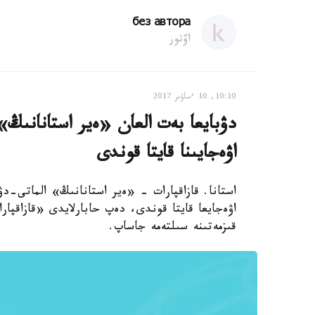
без автора
اۆتور
10:10, 10 ءساۋىر 2017
دۋبايعا بەت العان «ەير استانانىڭ» 
اۋەجايىنا قايتا قوندى
استانا. قازاقپارات - «ەير استانانىڭ» الماتى-دۋب
اۋەجايعا قايتا قوندى، دەپ حابارلايدى «قازاقپار
قىزمەتىنە سىلتەمە جاساپ.