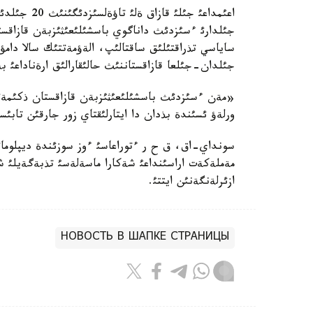
اعئمداعئ جئل
جئلدارئ ءسئزدئث داناگوي باسشئلئعئثئزبةن قازاقست
ساياسي تذراقتئلئق ساقتالئپ، الةؤمةتتئك سالا دام
جئلدان-جئلعا قازاقستاننئث حالئقارالئق ارةناداعئ بة
«مةن ءسئزدئث باسشئلئعئثئزبةن قازاقستان ذكئمةتئ 
ورلةؤ ئسئندة بذدان دا ايتارلئقتاي زور جارقئن تا
مةملةكةت اراسئنداعئ شةكارا ماسةلةسئ تذبةگةيلئ 
ازئرلةنگةنئن ايتتئ.
НОВОСТЬ В ШАПКЕ СТРАНИЦЫ