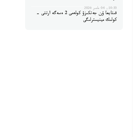
10:55, 04 مامىر 2026
قىتايعا ۇن جەتكىزۋ كولەمى 2 ەسەگە ارتتى -
كولىك مينيسترلىگى