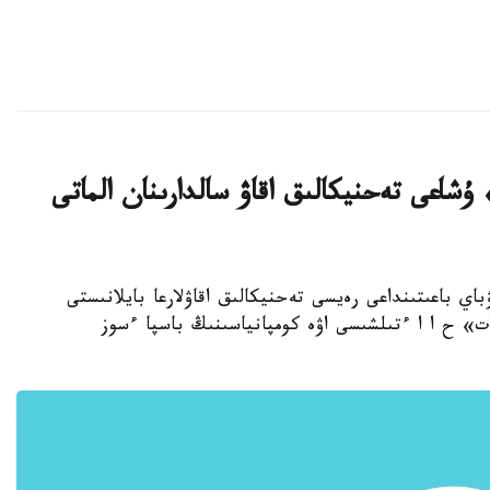
ۇشاعى تەحنيكالىق اقاۋ سالدارىنان الماتى
اي باعىتىنداعى رەيسى تەحنيكالىق اقاۋلارعا بايلانىستى
ات» ح ا ا ءتىلشىسى اۋە كومپانياسىنىڭ باسپا ءسوز