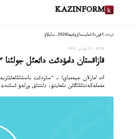
KAZINFORM
ترەند:
اقوردا
تاعايىنداۋ
وقيعا
2026-سايلاۋ
18:29, 13 ماۋسىم 2011
قازاقستان دامؤدئث داثعئل جولئنا 
ات /مارلان جيةمباي/ - ءسئزدئث باسشئلئعئثئزبة
مةملةكةتتئلئگئن نئعايتؤ، ذلتتئق ورلةؤ ئسئندة 