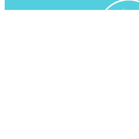
عا ك س895 رەيسىن جاساعان ۇشاق تەحنيكالىق اقاۋلار سالدارىنان الماتى اۋەجايىنا قايتا