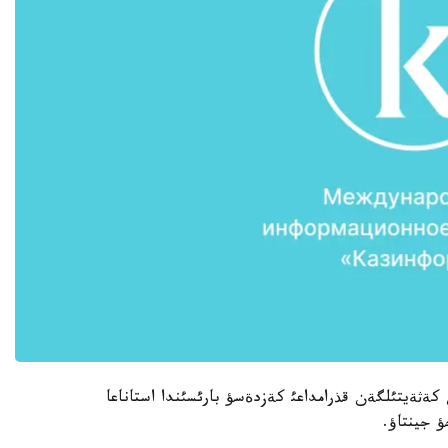
 كةثةيتئلگةن قذرامداعئ كةزدةسؤ بارئسئندا استاناعا
 جينتاؤ.