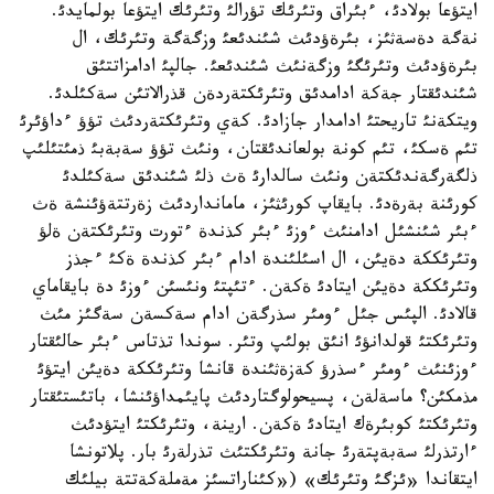
ايتؤعا بولادئ، ءبئراق وتئرئك تؤرالئ وتئرئك ايتؤعا بولمايدئ.
نةگة دةسةثئز، بئرةؤدئث شئندئعئ وزگةگة وتئرئك، ال
بئرةؤدئث وتئرئگئ وزگةنئث شئندئعئ. جالپئ ادامزاتتئق
شئندئقتار جةكة ادامدئق وتئرئكتةردةن قذرالاتئن سةكئلدئ.
ويتكةنئ تاريحتئ ادامدار جازادئ. كةي وتئرئكتةردئث تؤؤ ءداؤئرئ
تئم ةسكئ، تئم كونة بولعاندئقتان، ونئث تؤؤ سةبةبئ ذمئتئلئپ
ذلگةرگةندئكتةن ونئث سالدارئ ةث ذلئ شئندئق سةكئلدئ
كورئنة بةرةدئ. بايقاپ كورئثئز، مامانداردئث زةرتتةؤئنشة ةث
ءبئر شئنشئل ادامنئث ءوزئ ءبئر كذندة ءتورت وتئرئكتةن ةلؤ
وتئرئككة دةيئن، ال اسئلئندة ادام ءبئر كذندة ةكئ ءجذز
وتئرئككة دةيئن ايتادئ ةكةن. ءتئپتئ ونئسئن ءوزئ دة بايقاماي
قالادئ. الپئس جئل ءومئر سذرگةن ادام سةكسةن سةگئز مئث
وتئرئكتئ قولدانؤئ انئق بولئپ وتئر. سوندا تذتاس ءبئر حالئقتار
ءوزئنئث ءومئر ءسذرؤ كةزةثئندة قانشا وتئرئككة دةيئن ايتؤئ
مذمكئن؟ ماسةلةن، پسيحولوگتاردئث پايئمداؤئنشا، باتئستئقتار
وتئرئكتئ كوبئرةك ايتادئ ةكةن. ارينة، وتئرئكتئ ايتؤدئث
ءارتذرلئ سةبةپتةرئ جانة وتئرئكتئث تذرلةرئ بار. پلاتونشا
ايتقاندا «ئزگئ وتئرئك» («كئناراتسئز مةملةكةتتة بيلئك