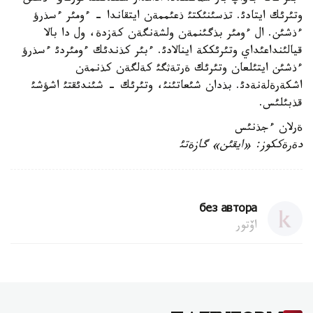
وتئرئك ايتادئ. تذسئنئكتئ ذعئممةن ايتقاندا - ءومئر ءسذرؤ
ءذشئن. ال ءومئر بذگئنمةن ولشةنگةن كةزدة، ول دا بالا
قيالئنداعئداي وتئرئككة اينالادئ. ءبئر كذندئك ءومئردئ ءسذرؤ
ءذشئن ايتئلعان وتئرئك ةرتةثگئ كةلگةن كذنمةن
اشكةرةلةنةدئ. بذدان شئعاتئنئ، وتئرئك - شئندئقتئ اشؤشئ
قذبئلئس.
ةرلان ءجذنئس
دةرةككوز: «ايقئن» گازةتئ
без автора
اۆتور