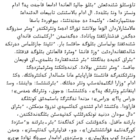
تاؤسئلؤ شئندئعئن ءبئلؤ جالپئ العاندا ادامعا قاجةت پة؟ ادام
ونسئز دا ونئ بئلةدئ. ال ادام بالاسئنئث تابيعات الدئنداعئ
جةثئمپازدئعئ، ءولئمدئ دة جةثةتئنئ، بيوقوردئ باسقا
عالامشارلاردان الؤعا بولاتئنئ تؤرالئ ادةمئ وتئرئكتةر ءومئر سذرؤگة
دةگةن قذشتارلئقتئ وياتادئ. دةگةنمةن ءاركئمنئث قانداي
شئندئقتئ بولماسئن بئلؤگة حاقئسئ بار. ءتئپتئ جازئلماس دةرتكة
شالدئققانداردئث ءوزئ قانشا ءومئرئ قالعانئن بئلؤگة قذقئلئ.
ءبئراق كةيدة بةلگئلئ ءبئر شئندئقتاردئ بئلمةي-اق قويعان
جاقسئ. ءومئر تئنئش بولادئ. كذندةلئكتئ ومئرئمئزدةگئ
وتئرئكتةرگة قاتئستئ قاراپايئم عانا مئسالدار كةلتئرةلئك. ةكئ
ادام ءوزارا اثگئمةلةسئپ وتئر دةلئك. ءبئرئنشئسئ: «ايتشئ، وسئ
ايتقانئم وتئرئك پة؟»، ةكئنشئسئ: «جوق، وتئرئك ةمةس»؛
«راس پا؟» «راس»؛ مذندا نةگئزگئ باسئمدئق كوثئلگة
قاراؤدا. ةكئنشئ ادام ئشتةي كةلئسپةي تذرؤئ مذمكئن، ءبئراق
ءدال سودان دذنية توثكةرئلئپ كةتپةسئن بئلگةندئكتةن،
بارئنة ماقذل. ةكةؤئنئث كةز كةلگةنئ ءبئر-بئرئنة «ءسئزدئ
كورگةنئمة قؤانئشتئمئن!»، «و، قذلپئرئپ كةتئپسئز»، «مةن
ءسئزدئ كوپ ويلايمئن»، «سئزدةي ادامدار سيرةك تؤادئ عوي»