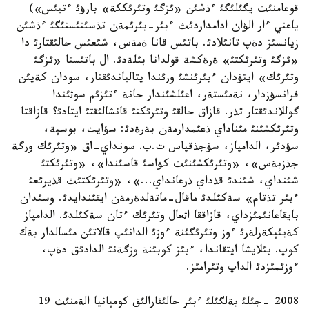
قوعامنئث يگئلئگئ ءذشئن «ئزگئ وتئرئككة» بارؤئ ءتيئس»)
ياعني ءار الؤان ادامداردئث ءبئر-بئرئمةن تذسئنئستئگئ ءذشئن
زيانسئز دةپ تانئلادئ. باتئس قانا ةمةس، شئعئس حالئقتارئ دا
«ئزگئ وتئرئكتئ» ةرةكشة قولدانا بئلةدئ. ال باتئستا «ئزگئ
وتئرئك» ايتؤدان ءبئرئنشئ ورئندا يتالياندئقتار، سودان كةيئن
فرانسؤزدار، نةمئستةر، اعئلشئندار جانة ءتئزئم سوثئندا
گوللاندئقتار تذر. قازاق حالقئ وتئرئكتئ قانشالئقتئ ايتادئ؟ قازاقتا
وتئرئكشئنئ مئناداي ذعئمدارمةن بةرةدئ: سؤايت، بوسپة،
سؤدئر، الدامپاز، سؤجذقپاس ت.ب. سونداي-اق «وتئرئك ورگة
جذزبةس»، «وتئرئكشئنئث كؤاسئ قاسئندا»، «وتئرئكتئ
شئنداي، شئندئ قذداي ذرعانداي...»، «وتئرئكتئث قذيرئعئ
ءبئر تذتام» سةكئلدئ ماقال-ماتةلدةرمةن ايقئندايدئ. وسئدان
بايقاعانئمئزداي، قازاققا اثعال وتئرئك ءتان سةكئلدئ. الدامپاز
كةيئپكةرلةرئ ءوز وتئرئگئنة ءوزئ الدانئپ قالاتئن مئسالدار بةك
كوپ. بئلايشا ايتقاندا، ءبئز كوبئنة وزگةنئ الدادئق دةپ،
ءوزئمئزدئ الداپ وتئرامئز.
2008 -جئلئ بةلگئلئ ءبئر حالئقارالئق كومپانيا الةمنئث 19