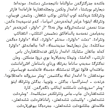
ةلئندة جذرگئزگةن ساؤالناما ناتيجةسئن ذسئندئ. سونداعئ
ذيعارئم بويئنشا، ادامدار وتكةن ونجئلدئقتارعا قاراعاندا قازئر
وتئرئكتئ ةرةكشة كوپ ايتاتئن بولئپ شئققان. ونئمةن قويماي،
وتئرئك ايتؤدا ةرلةر ايةلدةردةن اسپاسا، كةم تذسپةيدئ ةكةن.
مذنئ نةمةن تذسئندئرؤگة بولار ةدئ؟ ءار ءداؤئر، كةزةثدةر ءبئر
يدةيامةن نةمةسة پالسافالئق ذعئممةن اشئلئپ، انئقتالئپ
وتئرادئ. ءذمئت ءداؤئرئ، سةنئم ءداؤئرئ، كةك ءداؤئرئ دةگةن
سةكئلدئ. بذل ذيعارئمعا سذيةنسةك، الدا جالعاندئق ءداؤئرئ
كةلة جاتقان سئثايلئ. ادامدار بارلئق قذندئلئقتاردان باس
تارتئپ، الدامشئ، وتپةلئ يدةيالارعا بوي ذرؤئ مذمكئن. وعان
نةگئزگئ سةبةپ ساناعا بةرئك ورناي باستاعان اقئرزاماننئث
جاقئنداپ قالؤئ تؤرالئ تذسئنئك دةسةك قاتةلةسة قويماسپئز.
سوندئقتان دا ادامدار تةك بذگئنمةن ءومئر سذرؤگة داعدئلانؤدا.
ةرتةث - ابستراكسيا، بذگئن - ؤتوپيا. بذگئن وتئرئك ايتؤ
ءومئر ءسذرؤدئث تاسئلئنة اينالئپ ذلگةرگةن. كارئ
شئندئقتاردان جاپ-جاس وتئرئكتةر سذيكئمدئ. ءومئردئث
شئندئعئن، ءولئمنئث شئندئعئن، زاماناقئردئث شئندئعئن،
عالامدئق جئلئنؤدئث شئندئعئن، جةردةگئ بيوقورلاردئث