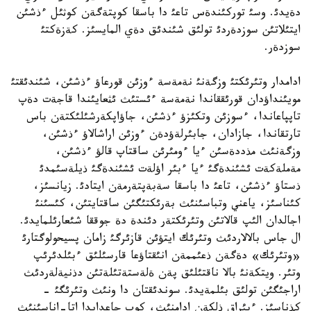
دةيدئ. وسئ توركئندةس تاعئ دا باسقا كوپتةگةن كوثئل ءذشئن
ايتئلاتئن سوزدةردئ تولئق شئندئق دةي المايسئز. كةزةكتئ
سوزدةر.
ادامدار وتئرئكتئ وزگةنئ نةمةسة ءوزئن قورعاؤ ءذشئن، شئندئقتئ
مويئنداؤدان قورئققاندا نةمةسة ءئستئث ئثعايئندا قاجةت دةپ
تاپپاعاندا، ءسوزئن وتكئزؤ ءذشئن، جاؤاپكةرشئلئكتةن باس
تارتقاندا، جازادان، جابئرلةؤدةن ءوزئن اراشالاؤ ءذشئن،
وزگةنئث مذددةسئن ءيا ءومئرئن ساقتاپ قالؤ ءذشئن،
مةملةكةت ئشئندةگئ ءيا ءبئر اؤلةت ئشئندةگئ ذيلةسئمدئ
ذستاؤ ءذشئن، تاعئ دا باسقا سةبةپتةرمةن ايتادئ. زيانسئز،
كئناسئز، ياعني وتباسئنئث بةرئكتئگئن ساقتايتئن، كئسئنئ
اجالدان الئپ قالاتئن وتئرئكتةر دئندة دة جوققا شئعارئلمايدئ.
ال جاس بالالاردئث وتئرئك ايتؤئن قازئرگئ زامان پسيحولوگتارئ
«وتئرئك» دةگةن ذعئممةن انئقتاؤعا قارسئلئق ءبئلدئرئپ
وتئر. ويتكةنئ بالا ناقتئلئق پةن ةلةستةتئلةتئن دذنيةلةردئث
اراجئگئن تولئق بئلمةيدئ. سوندئقتان دا ونئث وتئرئگئ -
كذناسئز. ءبئراق ذلكةن ادامنئث، كوپ جاعدايدا اتا-اناسئنئث