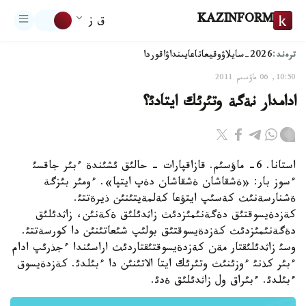
KAZINFORM
ق ز
ترەند:
2026-سايلاۋ
وقيعا
تاعايىنداۋ
اقوردا
10:50, 06 ماۋسىم 2011
ادامدار نةگة وتئرئك ايتادئ؟
استانا. 6- ماؤسئم. قازاقپارات - حالئق ئشئندة ءبئر جاقسئ
ءسوز بار: «ةشقاشان ةشقاشان دةپ ايتپا». ءومئر بئزگة
ةشنارسةنئث كةسئپ ايتؤعا كةلمةيتئنئن ذيرةتتئ.
كةزدةيسوقتئق دةگةنئمئزدئث زاثدئلئق ةكةنئن، زاثدئلئق
دةگةنئمئزدئث كةزدةيسوقتئق بولئپ شئعاتئنئن دا كورسةتتئ.
وسئ زاثدئلئقتار مةن كةزدةيسوقتئقتاردئث اراسئندا ءجذرئپ ادام
ءبئر كذنئ ءوزئنئث وتئرئك ايتا الاتئنئن دا ءبئلدئ. كةزدةيسوق
ءبئلدئ. ءبئراق ول زاثدئلئق ةدئ.