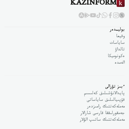
KAZINFORM
بوليمدەر
وقيعا
ساياسات
تالداۋ
ەكونوميكا
الەمدە
ءبىز تۋرالى
پايدالانۋشىلىق كەلىسىم
قۇپىيالىلىق ساياساتى
مەملەكەتتىك رامىزدەر
جەمقورلىققا قارسى شارالار
مەملەكەتتىك ساتىپ الۋلار