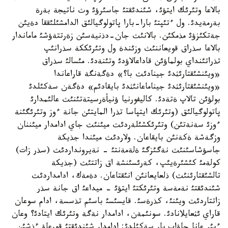
بالاعا وتئرئك ايتؤئ، شئندئقتئ جاسئرؤئ وث ناتيجة بةرة
بةرمةيدئ. ول ءتئپتئ بارا-بارا پاتولوگيالئق الدامشئلئققا دةيئن
جةتكئزؤئ مذمكئن. بالانئث جان-دذنيةسئن زةرتتةؤشئ ماماندار
بالاعا سذراق قويعاننئث وزئندة ول وتئرئككة سذرانئپ
تذراتئنداي بولماؤئن قاداعالاؤدئ وتئنةدئ. مئسالئ سذراق
«ويئنشئقتارئثدئ جينادئث با؟» دةگةنگة قاراعاندا
«ويئنشئقتارئثدئ جيناماعانئثدئ بايقادئم» دةگةن سةكئلدئ
بولؤئن تالاپ ةتةدئ. كاليفورنيا ؤنيأةرسيتةتئنئث عالئمدارئ
پاتولوگيالئق (وتئرئك ايتپاسا تذرا المايتئن جانة ءوز وتئرئگئنة
ءوزئ سةنةتئن) وتئرئكشئلةردئث ميئنئث جاي ادامدار ميئننان
وزگةشة ةكةنئن بايقاعان. ولاردئث ميئندا جذيكة
جاسؤشاسئنئث نةگئزگئ ةلةمةنتئ - نةيرونداردئث (سذر زات)
كولةمئ كئشئرةيئپ، كةرئسئنشة اق زاتتئث (جذيكة
تالشئقتارئنئث) ذلعايعانئن انئقتاعان. دةمةك، ادامداردئث
شئندئقتئ نةمةسة وتئرئكتئ ايتؤئ - ميداعئ اق جانة سذر
زاتتاردئث ويئنئ، كذرةسئ. قايسئسئ باسئم تذسسة، ادام سوعان
قاراي ئثعايلانادئ. سونئمةن، ادامدار نةگة وتئرئك ايتادئ؟ وعان
ءبئر عانا جاؤاپ بار سةكئلدئ: ادامدار شئندئقتئ قورعاؤ ءذشئن