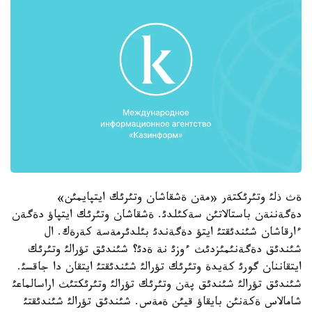
ةث ذلئ وتئرئكتةر «مةن ةشقاشان وتئرئك ايتپايمئن»
دةگةننةن باستالاتئن سةكئلدئ. ةشقاشان وتئرئك ايتپاؤ دةگةن
ءارقاشان شئندئقتئ ايتؤ دةگةندئ بئلدئرمةسة كةرةك. ال
شئندئق دةگةنئمئزدئث ءوزئ نة ةدئ؟ شئندئق تؤرالئ وتئرئك
ايتقاننان گورئ كةيدة وتئرئك تؤرالئ شئندئقتئ ايتقان دا جاقسئ.
شئندئق تؤرالئ شئندئق پةن وتئرئك تؤرالئ وتئرئكتئث اراسالماعئ
شامالاس ةكةنئن بايقاؤ قيئن ةمةس. شئندئق تؤرالئ شئندئقتئ