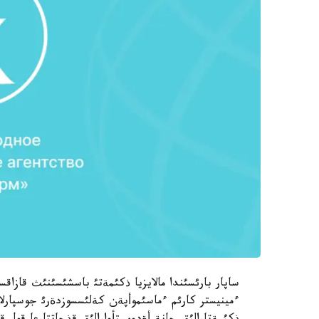
ساپار بارئسئندا مالايزيا ذكئمةتئ باسشئسئنئث قازاق
ءمينيستر كارئم ءماسئموأپةن كةلئسسوزدةرئ جوسپارلا