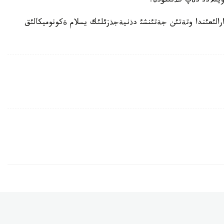
ويئلادئ دةپ كذتئلؤدة.
اي-اق استانادا 7-9 - ماؤسئم ارالئعئندا وتةتئن جةتئنشئ دذنيةجذزئلئك يسلام ةكونوميكالئق