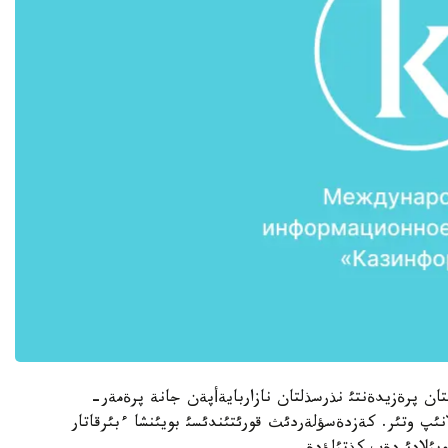
ستان پرةزيدةنتئ نذرسذلتان نازاربايةأپةن جانة پرةمةر-
نئپ وتئر. كةزدةسؤلةردئث قورئتئندئسئ بويئنشا ءبئرقاتار