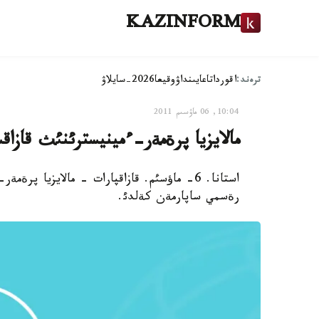
KAZINFORM
ترەند:
اقوردا
تاعايىنداۋ
وقيعا
2026-سايلاۋ
10:04, 06 ماۋسىم 2011
مالايزيا پرةمةر-ءمينيسترئنئث قازاقس
استانا. 6- ماؤسئم. قازاقپارات - مالايزيا پ
رةسمي ساپارمةن كةلدئ.