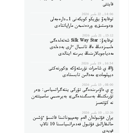
قايتتى
14:06, 22 مامىر 2026
توقايەۆ يۋريكو كويكەنى 1-دارەجەلى
«دوستىق» وردەنىمەن ماراپاتتادى
15:12, 21 مامىر 2026
توقايەۆ: Silk Way Star شەتەلدەگى
ەلىمىزدىڭ ەڭ تانىمال ءارى بەدەلدى
مەدياجوبالارىنىڭ بىرىنە اينالدى
16:54, 19 مامىر 2026
ۋاڭ ي شاحرات نۇرىشەۆكە «كورنەكتى
ديپلومات» مەدالىن تابىستادى
08:00, 15 مامىر 2026
ج ي داۋىرىندەگى تۇركى ينتەگراتسياسى: «ەر
تۇرىكتىڭ بەسىگىندەگى» بەيرەسمي سامميتتەن
نە كۇتەمىز
12:26, 10 مامىر 2026
يران فۋتبولدان الەم چەمپيوناتىنا قاتىسۋ ءۇشىن
حالىقارالىق فۋتبول فەدەراتسياسىنا 10 تالاپ
قويدى