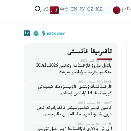
الداۋ
KZ
QZ
РУ
EN
中文
ق ز
ЎЗ
تاقىرىپقا قاتىستى
19:45, 03 تامىز 2026
پاۆەل دۋروۆ قازاقستاندا وتەتىن IOAI-2026
جەڭىمپازدارىنا ماراپاتتار بەرمەك
20:08, 30 شىلدە 2026
قازاقستاننىڭ ۇلتتىق قاۋىپسىزدىك كوميتەتى
كورەيانىڭ 14 ازاماتىن ۇستادى
16:07, 30 شىلدە 2026
كاسپي قۇبىر كونسورسيۋمى تانكەرلەرگە تاعى
درون شابۋىلدارى جاسالعانىن مالىمدەدى
11:48, 06 ماۋسىم 2026
ا ق ش بالالارى قازاقستاندا ءبىر جىل تۇرىپ