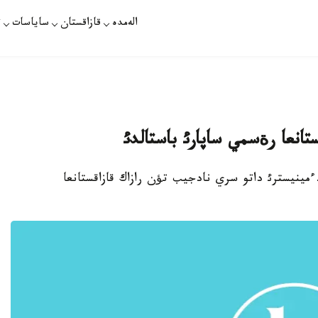
الەمدە
قازاقستان
ساياسات
ت
تانعا رةسمي ساپارئ باستالدئ
رةمةر-ءمينيسترئ داتو سري نادجيب تؤن رازاك قازاقستانعا