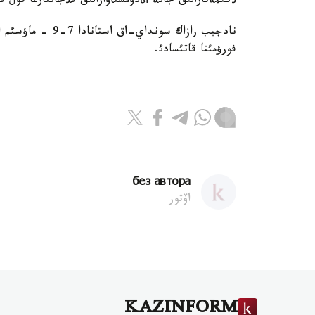
ذكئمةتارالئق جانة أةدومستأوارالئق قذجاتتارعا قول ق
نادجيب رازاك سوند
فورؤمئنا قاتئسادئ.
без автора
اۆتور
KAZINFORM