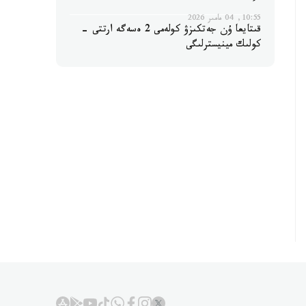
10:55, 04 مامىر 2026
قىتايعا ۇن جەتكىزۋ كولەمى 2 ەسەگە ارتتى -
كولىك مينيسترلىگى